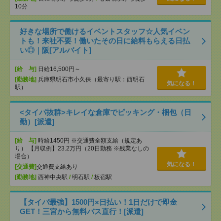
10分
好きな場所で働けるイベントスタッフ☆人気イベン
トも！来社不要！働いたその日に給料もらえる日払
い◎｜阪[アルバイト]
[給 与]
日給16,500円～
[勤務地]
兵庫県明石市小久保（最寄り駅：西明石
気になる！
駅）
<タイパ抜群>キレイな倉庫でピッキング・梱包（日
勤）[派遣]
[給 与]
時給1450円 ※交通費全額支給（規定あ
り） 【月収例】23.2万円（20日勤務 ※残業なしの
場合）
気になる！
[交通費]
交通費支給あり
[勤務地]
西神中央駅
/
明石駅
/
板宿駅
【タイパ最強】1500円×日払い！1日だけで即金
GET！三宮から無料バス直行！[派遣]