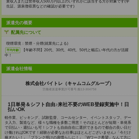
業収入または世帯収入500万円以上のいずれかに該当する方が対象です(学
生証、源泉徴収票などの確認が必要です)
派遣先の概要
配属先について
喫煙環境：禁煙・分煙(就業先による)
【年齢不問】20代、30代、40代、50代と幅広い年代の方が活躍
平均年齢
中！
派遣会社情報
株式会社バイトレ（キャムコムグループ）
労働者派遣事業許可番号:般13-304758
1日単発＆シフト自由♪来社不要のWEB登録実施中！日
払いOK
軽作業、ピッキング、試験監督、コールセンター、イベントスタッフ、デー
タ入力、製造など、様々な職種を多数ご用意！そのほとんどが短期・単発系
で日払い・週払いも可！シフトも自由自在に選択できるので都合の良い日だ
け働ければOKです！経験が必要なお仕事はほとんどございません♪「今だけ
稼ぎたい！」「ブランク明けの肩慣らしに！」「Wワーク希望」なんて方に