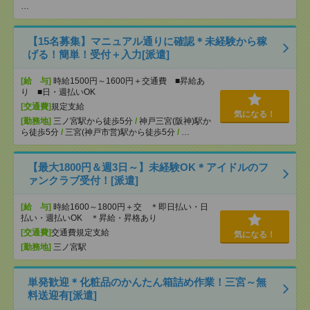
…
【15名募集】マニュアル通りに確認＊未経験から稼
げる！簡単！受付＋入力[派遣]
[給 与]
時給1500円～1600円＋交通費 ■昇給あ
り ■日・週払いOK
[交通費]
規定支給
気になる！
[勤務地]
三ノ宮駅から徒歩5分
/
神戸三宮(阪神)駅か
ら徒歩5分
/
三宮(神戸市営)駅から徒歩5分
/
…
【最大1800円＆週3日～】未経験OK＊アイドルのフ
ァンクラブ受付！[派遣]
[給 与]
時給1600～1800円＋交 ＊即日払い・日
払い・週払いOK ＊昇給・昇格あり
[交通費]
交通費規定支給
気になる！
[勤務地]
三ノ宮駅
単発歓迎＊化粧品のかんたん箱詰め作業！三宮～無
料送迎有[派遣]