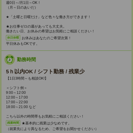
週0日～/月1日～OK！
（月～日のあいだ）
★「土曜と日曜だけ」など色々な働き方ができます！
★お仕事ゼロの週があっても大丈夫。
働きたい日、お休みの希望はお気軽にご相談ください！
お休みはあなたのご希望次第！
休日休暇
平日休みもOKです。
勤務時間
5ｈ以内OK / シフト勤務 / 残業少
【1日3時間～も相談OK!】
＜シフト例＞
9:00～12:00
12:00～17:00
17:00～22:00
18:00～21:00 など
こちら以外の時間帯もお気軽にご相談ください！
★基本的に残業は少なめです。
残業時間
（就業先により異なるため、ご希望をお聞かせください）