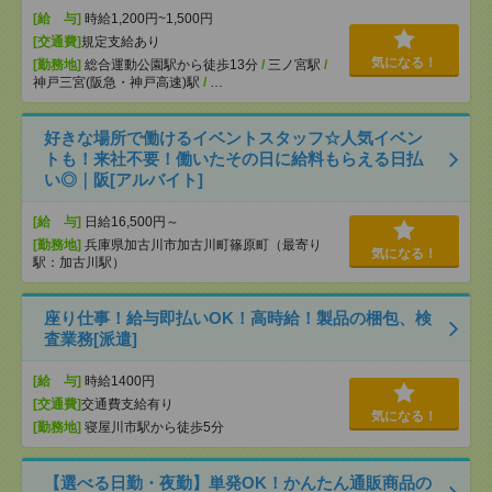
[給 与]
時給1,200円~1,500円
[交通費]
規定支給あり
気になる！
[勤務地]
総合運動公園駅から徒歩13分
/
三ノ宮駅
/
神戸三宮(阪急・神戸高速)駅
/
…
好きな場所で働けるイベントスタッフ☆人気イベン
トも！来社不要！働いたその日に給料もらえる日払
い◎｜阪[アルバイト]
[給 与]
日給16,500円～
[勤務地]
兵庫県加古川市加古川町篠原町（最寄り
気になる！
駅：加古川駅）
座り仕事！給与即払いOK！高時給！製品の梱包、検
査業務[派遣]
[給 与]
時給1400円
[交通費]
交通費支給有り
気になる！
[勤務地]
寝屋川市駅から徒歩5分
【選べる日勤・夜勤】単発OK！かんたん通販商品の