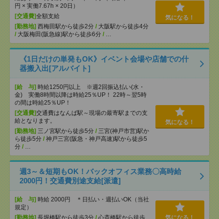
円 × 実働7.67h × 20日）
[交通費]
全額支給
気になる！
[勤務地]
西梅田駅から徒歩2分
/
大阪駅から徒歩4分
/
大阪梅田(阪急線)駅から徒歩6分
/
…
《1日だけの単発もOK》イベント会場や店舗での什
器搬入出[アルバイト]
[給 与]
時給1250円以上 ※週2回振込払い(水・
金) 実働8時間以降は時給25％UP！ 22時～翌5時
の間は時給25％UP！
[交通費]
交通費はなんば駅～現場の最寄駅までの支
給となります。
気になる！
[勤務地]
三ノ宮駅から徒歩5分
/
三宮(神戸市営)駅か
ら徒歩5分
/
神戸三宮(阪急・神戸高速)駅から徒歩5
分
/
…
週3～＆短期もOK！バックオフィス業務〇高時給
2000円！交通費別途支給[派遣]
[給 与]
時給 2000円 ＊日払い・週払いOK（当社
規定）
[勤務地]
長堀橋駅から徒歩3分
/
心斎橋駅から徒歩
気になる！