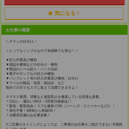
気になる！
お仕事の概要
＼チラシの仕分け／
＜とってもシンプルなので未経験でも安心！＞
▼封入作業及び梱包
▼雑誌や書籍などの仕分け・梱包
▼商品のシール貼り・パック詰め
▼冊子やサンプルの封入や梱包
▼パンフレット等の封入作業及び梱包・仕分け
▼ラベルの検品・包装・箱詰め など
初めての方でもスグに覚えて活躍できますよ！
※マスク着用、消毒など感染防止を徹底している現場も多数。
＊日払い・週払いOK(2～3営業日後振込)！
＊髪色・髪型自由！ラフな服装でOK（ジーンズ・スニーカーなど)）！
＊来社不要！WEBから登録OK！
＊冷暖房完備のお仕事多数！
※ご応募のタイミングによっては、ご希望のお仕事をご紹介できない可能性