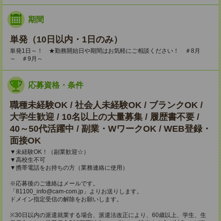
期間
単発（10日以内・1日のみ）
単発1日～！ ★勤務開始日や期間はお気軽にご相談ください！ ＃8月
～ ＃9月～
応募資格・条件
職種未経験OK / 社会人未経験OK / ブランクOK /
大学生歓迎 / 10名以上の大量募集 / 履歴書不要 /
40～50代活躍中 / 副業・WワークOK / WEB登録・
面接OK
▼未経験OK！（副業歓迎☆）
▼高校生不可
▼携帯電話をお持ちの方（業務連絡に使用）
※応募後のご連絡はメールです。
「81100_info@cam-com.jp」よりお送りします。
ドメイン指定受信の解除をお願いします。
※30日以内の派遣就業する場合、派遣法改正により、60歳以上、学生、生