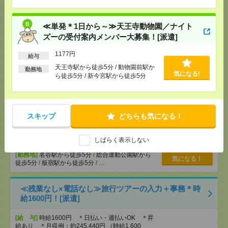
[交通費]
交通費全額支給
気になる！
[勤務地]
垂水駅
/
山陽垂水駅
/
舞子駅
/
…
≪単発＊1日から～≫天王寺動物園／ナイト
ズーの受付案内メンバー大募集！[派遣]
≪単発＊1日から～≫天王寺動物園／ナイトズーの受
付案内メンバー大募集！[派遣]
1177円
給与
天王寺駅から徒歩5分 / 動物園前駅か
[給 与]
1177円
勤務地
気になる!
ら徒歩5分 / 新今宮駅から徒歩5分
[交通費]
1日450円迄の実費を支給
気になる！
[勤務地]
天王寺駅から徒歩5分
/
動物園前駅から徒
歩5分
/
新今宮駅から徒歩5分
スキップ
どちらも気になる！
＼来社不要／単発1日OK＊お菓子の仕分け[派遣]
しばらく表示しない
[給 与]
時給1,500円～1,875円
[勤務地]
名谷駅から徒歩5分
/
総合運動公園駅から
気になる！
徒歩5分
/
板宿駅から徒歩5分
/
…
≪残業なし×電話なし≫旅行ツアーの入力＋事務＊時
給1600円！[派遣]
[給 与]
時給1600円 ＊日払い・週払いOK ＊昇
給あり ＊月収例：約245,440円 （時給1,600