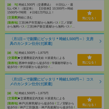
[給 与]
時給1,500円（交通費込） ※日払い・週
払いOK！（規定有） 【日収例】10,500円＝時給
1500円×7時間 ＃日収1万円以上！
[交通費]
時給に含む
気になる！
[勤務地]
三宮(神戸市営)駅から無料バス
/
三ノ宮駅
から無料バス
/
三宮(神戸新交通)駅から無料バス
/
…
〈月1日～で副業にピッタリ＊時給1,500円～〉文房
具のカンタン仕分け[派遣]
[給 与]
時給1,500円～1,875円
[交通費]
■ 交通費規定内支給 ※派遣先による
気になる！
[勤務地]
西神中央駅から徒歩5分
/
学園都市駅から
徒歩5分
/
伊川谷駅から徒歩5分
/
…
〈月1日～で副業にピッタリ＊時給1,500円～〉コス
メのカンタン仕分け[派遣]
[給 与]
時給1,500円～1,875円
[交通費]
■ 交通費規定内支給 ※派遣先による
[勤務地]
神戸(兵庫県)駅から徒歩5分
/
三ノ宮駅から
気になる！
徒歩5分
/
神戸三宮(阪急・神戸高速)駅から徒歩5分
/