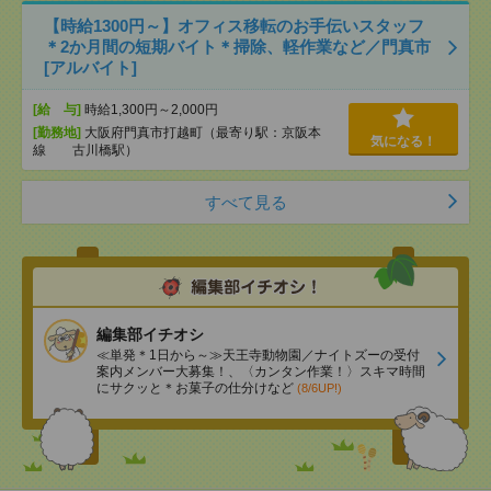
【時給1300円～】オフィス移転のお手伝いスタッフ
＊2か月間の短期バイト＊掃除、軽作業など／門真市
[アルバイト]
[給 与]
時給1,300円～2,000円
[勤務地]
大阪府門真市打越町（最寄り駅：京阪本
気になる！
線 古川橋駅）
すべて見る
編集部イチオシ
≪単発＊1日から～≫天王寺動物園／ナイトズーの受付
案内メンバー大募集！、〈カンタン作業！〉スキマ時間
にサクッと＊お菓子の仕分けなど
(8/6UP!)