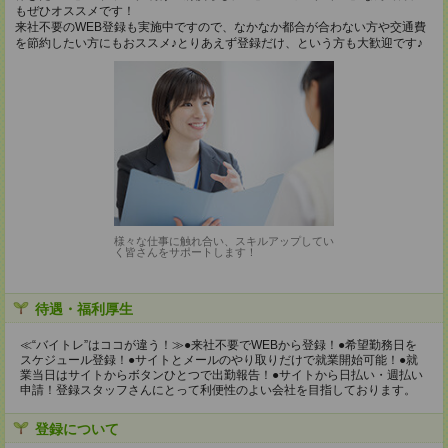
もぜひオススメです！
来社不要のWEB登録も実施中ですので、なかなか都合が合わない方や交通費
を節約したい方にもおススメ♪とりあえず登録だけ、という方も大歓迎です♪
様々な仕事に触れ合い、スキルアップしてい
く皆さんをサポートします！
待遇・福利厚生
≪“バイトレ”はココが違う！≫●来社不要でWEBから登録！●希望勤務日を
スケジュール登録！●サイトとメールのやり取りだけで就業開始可能！●就
業当日はサイトからボタンひとつで出勤報告！●サイトから日払い・週払い
申請！登録スタッフさんにとって利便性のよい会社を目指しております。
登録について