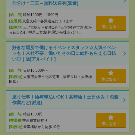
仕分け＊三宮～無料送迎有[派遣]
[給 与]
時給1200円～1500円
[交通費]
規定支給※各派遣先によります
気になる！
[勤務地]
三ノ宮駅から徒歩1分
/
三宮(神戸市営)駅か
ら徒歩2分
/
神戸三宮(阪神)駅から徒歩2分
/
…
好きな場所で働けるイベントスタッフ☆人気イベン
トも！来社不要！働いたその日に給料もらえる日払
い◎｜阪[アルバイト]
[給 与]
日給16,500円～
[勤務地]
大阪府大阪市北区芝田（最寄り駅：大阪梅
気になる！
田駅）
座り仕事！給与即払いOK！高時給！土日休み！包装
作業など[派遣]
[給 与]
時給1300円
[交通費]
交通費支給有り
気になる！
[勤務地]
天満橋駅から徒歩10分