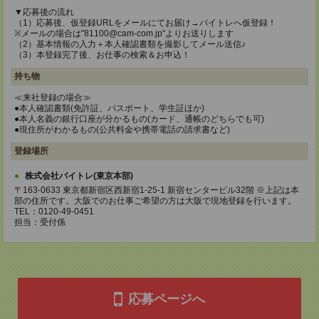
▼応募後の流れ
（1）応募後、仮登録URLをメールにてお届け→バイトレへ仮登録！
※メールの場合は"81100@cam-com.jp"よりお送りします
（2）基本情報の入力＋本人確認書類を撮影してメール送信♪
（3）本登録完了後、お仕事の検索＆お申込！
持ち物
≪来社登録の場合≫
●本人確認書類(免許証、パスポート、学生証ほか)
●本人名義の銀行口座が分かるもの(カード、通帳のどちらでも可)
●現住所がわかるもの(公共料金や携帯電話の請求書など)
登録場所
株式会社バイトレ(東京本部)
〒163-0633 東京都新宿区西新宿1-25-1 新宿センタービル32階 ※上記は本
部の住所です。大阪でのお仕事ご希望の方は大阪で現地登録を行います。
TEL：0120-49-0451
担当：受付係
応募ページへ