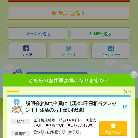
気になる！
メール
LINE
で送る
で送る
シェア
ツイート
ブックマーク
×
あなたの閲覧履歴からの
どちらのお仕事が気になりますか？
おすすめ
1
/10
説明会参加で全員に【現金2千円相当プレゼ
ント】生活のお手伝い[派遣]
説明会参加で全員に【現金2千円相当プレゼント】生
活のお手伝い[派遣]
無資格未経験：時給1400円～ ■週払
給与
いOK ■扶養内OK ■日収1万1200円
[給 与]
無資格未経験：時給1400円～ ■週払い
以上
垂水駅 / 山陽垂水駅 / 舞子駅 / …
気になる!
勤務地
OK ■扶養内OK ■日収1万1200円以上