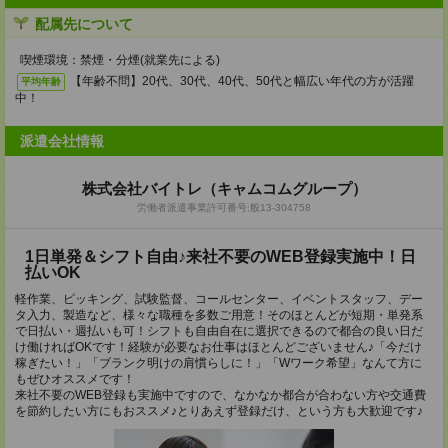
配属先について
喫煙環境：禁煙・分煙(就業先による)
【年齢不問】20代、30代、40代、50代と幅広い年代の方が活躍
平均年齢
中！
派遣会社情報
株式会社バイトレ（キャムコムグループ）
労働者派遣事業許可番号:般13-304758
1日単発＆シフト自由♪来社不要のWEB登録実施中！日
払いOK
軽作業、ピッキング、試験監督、コールセンター、イベントスタッフ、デー
タ入力、製造など、様々な職種を多数ご用意！そのほとんどが短期・単発系
で日払い・週払いも可！シフトも自由自在に選択できるので都合の良い日だ
け働ければOKです！経験が必要なお仕事はほとんどございません♪「今だけ
稼ぎたい！」「ブランク明けの肩慣らしに！」「Wワーク希望」なんて方に
もぜひオススメです！
来社不要のWEB登録も実施中ですので、なかなか都合が合わない方や交通費
を節約したい方にもおススメ♪とりあえず登録だけ、という方も大歓迎です♪