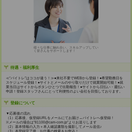
様々な仕事に触れ合い、スキルアップしてい
く皆さんをサポートします！
待遇・福利厚生
≪“バイトレ”はココが違う！≫●来社不要でWEBから登録！●希望勤務日を
スケジュール登録！●サイトとメールのやり取りだけで就業開始可能！●就
業当日はサイトからボタンひとつで出勤報告！●サイトから日払い・週払い
申請！登録スタッフさんにとって利便性のよい会社を目指しております。
登録について
▼応募後の流れ
（1）応募後、仮登録URLをメールにてお届け→バイトレへ仮登録！
※メールの場合は"81100@cam-com.jp"よりお送りします
（2）基本情報の入力＋本人確認書類を撮影してメール送信♪
（3）本登録完了後、お仕事の検索＆お申込！