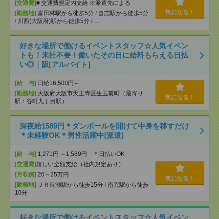
[交通費]
■ 交通費規定内支給 ※派遣先による
気になる！
[勤務地]
富田林駅から徒歩5分
/
喜志駅から徒歩5分
/
川西(大阪府)駅から徒歩5分
/
…
好きな場所で働けるイベントスタッフ☆人気イベン
トも！来社不要！働いたその日に給料もらえる日払
い◎｜阪[アルバイト]
[給 与]
日給16,500円～
[勤務地]
大阪府大阪市天王寺区生玉前町（最寄り
気になる！
駅：谷町九丁目駅）
深夜給1589円＊ダンボールを開けて中身を移すだけ
＊未経験OK＊男性活躍中[派遣]
[給 与]
1,271円 ～1,589円 ＊日払いOK
[交通費]
嬉しい全額支給（社内規定あり）
[月収例]
20～25万円
気になる！
[勤務地]
ＪＲ長瀬駅から徒歩15分
/
南巽駅から徒歩
10分
好きな場所で働けるイベントスタッフ☆人気イベン