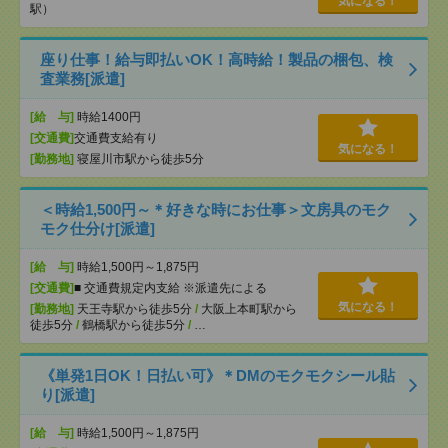
気になる！
駅）
座り仕事！給与即払いOK！高時給！製品の梱包、検
査業務[派遣]
[給 与]
時給1400円
[交通費]
交通費支給有り
気になる！
[勤務地]
寝屋川市駅から徒歩5分
＜時給1,500円～＊好きな時にお仕事＞文房具のモク
モク仕分け[派遣]
[給 与]
時給1,500円～1,875円
[交通費]
■ 交通費規定内支給 ※派遣先による
気になる！
[勤務地]
天王寺駅から徒歩5分
/
大阪上本町駅から
徒歩5分
/
鶴橋駅から徒歩5分
/
…
《単発1日OK！日払い可》＊DMのモクモクシール貼
り[派遣]
[給 与]
時給1,500円～1,875円