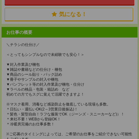
気になる！
お仕事の概要
＼チラシの仕分け／
＜とってもシンプルなので未経験でも安心！＞
▼封入作業及び梱包
▼雑誌や書籍などの仕分け・梱包
▼商品のシール貼り・パック詰め
▼冊子やサンプルの封入や梱包
▼パンフレット等の封入作業及び梱包・仕分け
▼ラベルの検品・包装・箱詰め など
初めての方でもスグに覚えて活躍できますよ！
※マスク着用、消毒など感染防止を徹底している現場も多数。
＊日払い・週払いOK(2～3営業日後振込)！
＊髪色・髪型自由！ラフな服装でOK（ジーンズ・スニーカーなど)）！
＊来社不要！WEBから登録OK！
＊冷暖房完備のお仕事多数！
※ご応募のタイミングによっては、ご希望のお仕事をご紹介できない可能性