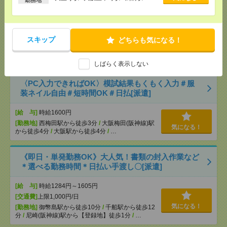
いも仕事の1つ[派遣]
[給 与]
無資格未経験：時給1400円～ ■週払い
OK ■扶養内OK ■日収1万1200円以上
スキップ
どちらも気になる！
[交通費]
交通費全額支給
気になる！
[勤務地]
天王寺駅
/
大阪上本町駅
/
鶴橋駅
/
…
しばらく表示しない
〈PC入力できればOK〉模試結果もくもく入力＃服
装ネイル自由＃短時間OK＃日払[派遣]
[給 与]
時給1600円
[勤務地]
西梅田駅から徒歩3分
/
大阪梅田(阪神線)駅
気になる！
から徒歩4分
/
大阪駅から徒歩4分
/
…
《即日・単発勤務OK》大人気！書類の封入作業など
＊選べる勤務時間＊日払い手渡し〇[派遣]
[給 与]
時給1284円～1605円
[交通費]
上限1,000円/日
気になる！
[勤務地]
御幣島駅から徒歩10分
/
千船駅から徒歩12
分
/
尼崎(阪神線)駅から【登録地】徒歩1分
/
…