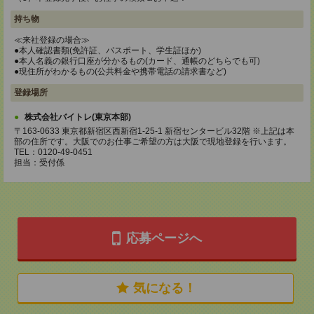
持ち物
≪来社登録の場合≫
●本人確認書類(免許証、パスポート、学生証ほか)
●本人名義の銀行口座が分かるもの(カード、通帳のどちらでも可)
●現住所がわかるもの(公共料金や携帯電話の請求書など)
登録場所
株式会社バイトレ(東京本部)
〒163-0633 東京都新宿区西新宿1-25-1 新宿センタービル32階 ※上記は本
部の住所です。大阪でのお仕事ご希望の方は大阪で現地登録を行います。
TEL：0120-49-0451
担当：受付係
応募ページへ
気になる！