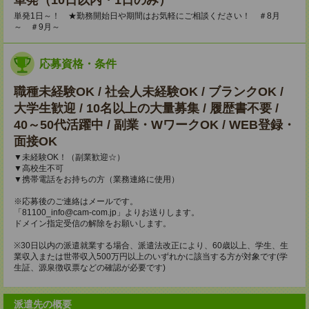
単発（10日以内・1日のみ）
単発1日～！ ★勤務開始日や期間はお気軽にご相談ください！ ＃8月
～ ＃9月～
応募資格・条件
職種未経験OK / 社会人未経験OK / ブランクOK /
大学生歓迎 / 10名以上の大量募集 / 履歴書不要 /
40～50代活躍中 / 副業・WワークOK / WEB登録・
面接OK
▼未経験OK！（副業歓迎☆）
▼高校生不可
▼携帯電話をお持ちの方（業務連絡に使用）
※応募後のご連絡はメールです。
「81100_info@cam-com.jp」よりお送りします。
ドメイン指定受信の解除をお願いします。
※30日以内の派遣就業する場合、派遣法改正により、60歳以上、学生、生
業収入または世帯収入500万円以上のいずれかに該当する方が対象です(学
生証、源泉徴収票などの確認が必要です)
派遣先の概要