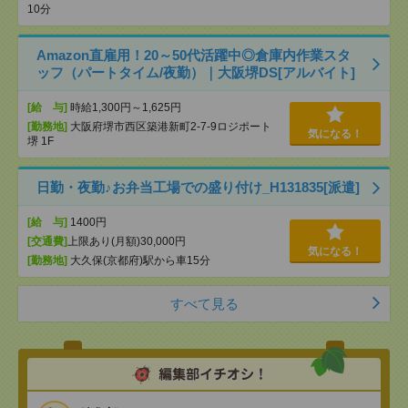
10分
Amazon直雇用！20～50代活躍中◎倉庫内作業スタ
ッフ（パートタイム/夜勤）｜大阪堺DS[アルバイト]
[給 与]
時給1,300円～1,625円
[勤務地]
大阪府堺市西区築港新町2-7-9ロジポート
気になる！
堺 1F
日勤・夜勤♪お弁当工場での盛り付け_H131835[派遣]
[給 与]
1400円
[交通費]
上限あり(月額)30,000円
気になる！
[勤務地]
大久保(京都府)駅から車15分
すべて見る