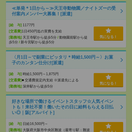
≪単発＊1日から～≫天王寺動物園／ナイトズーの受
付案内メンバー大募集！[派遣]
[給 与]
1177円
[交通費]
1日450円迄の実費を支給
気になる！
[勤務地]
天王寺駅から徒歩5分
/
動物園前駅から徒
歩5分
/
新今宮駅から徒歩5分
〈月1日～で副業にピッタリ＊時給1,500円～〉お菓
子のカンタン仕分け[派遣]
[給 与]
時給1,500円～1,875円
[交通費]
■ 交通費規定内支給 ※派遣先による
気になる！
[勤務地]
深井駅から徒歩5分
好きな場所で働けるイベントスタッフ☆人気イベン
トも！来社不要！働いたその日に給料もらえる日払
い◎｜阪[アルバイト]
[給 与]
日給16,500円～
[勤務地]
大阪府大阪市中央区難波（最寄り駅：難波