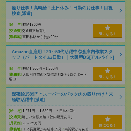
座り仕事！高時給！土日休み！日勤のお仕事！目視
検査[派遣]
[給 与]
時給1300円
[交通費]
交通費支給有り
気になる！
[勤務地]
富田林駅から徒歩20分
Amazon直雇用！20～50代活躍中◎倉庫内作業スタ
ッフ（パートタイム/日勤）｜大阪堺DS[アルバイト]
[給 与]
時給1,300円～1,300円
[勤務地]
大阪府堺市西区築港新町2-7-9ロジポート
気になる！
堺 1F
深夜給1589円＊スーパーのパック肉の盛り付け＊未
経験活躍中[派遣]
[給 与]
1,271円 ～1,589円 ＊日払いOK
[交通費]
嬉しい全額支給（社内規定あり）
[月収例]
20～25万円
気になる！
[勤務地]
ＪＲ長瀬駅から徒歩15分
/
南巽駅から徒歩