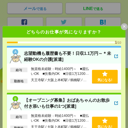
メール
LINE
で送る
で送る
×
シェア
ツイート
ブックマーク
どちらのお仕事が気になりますか？
1
/10
あなたの閲覧履歴からの
志望動機も履歴書も不要！日収1.1万円～＊未
おすすめ
経験OKの介護[派遣]
無資格未経験：時給1400円～ ■週払
給与
いOK ■扶養内OK ■日収1万1200円
以上
志望動機も履歴書も不要！日収1.1万円～＊未経験OK
天王寺駅 / 大阪上本町駅 / 鶴橋駅 / …
気になる!
勤務地
の介護[派遣]
[給 与]
無資格未経験：時給1400円～ ■週払い
【オープニング募集】おばあちゃんのお散歩
OK ■扶養内OK ■日収1万1200円以上
付き添いも仕事の1つ[派遣]
[交通費]
交通費全額支給
気になる！
[勤務地]
天王寺駅
/
大阪上本町駅
/
鶴橋駅
/
…
無資格未経験：時給1400円～ ■週払
給与
いOK ■扶養内OK ■日収1万1200円
以上
天王寺駅 / 大阪上本町駅 / 鶴橋駅 / …
気になる!
【オープニング募集】おばあちゃんのお散歩付き添
勤務地