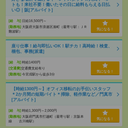
トも！来社不要！働いたその日に給料もらえる日払
い◎｜阪[アルバイト]
[給 与]
日給16,500円～
[勤務地]
大阪府大阪市浪速区湊町（最寄り駅：ＪＲ
気になる！
難波駅）
座り仕事！給与即払いOK！駅チカ！高時給！検査、
梱包、事務[派遣]
[給 与]
時給1400円
[交通費]
交通費支給有り
気になる！
[勤務地]
今宮戎駅から徒歩3分
【時給1300円～】オフィス移転のお手伝いスタッフ
＊2か月間の短期バイト＊掃除、軽作業など／門真市
[アルバイト]
[給 与]
時給1,300円～2,000円
[勤務地]
大阪府門真市打越町（最寄り駅：京阪本
気になる！
線 古川橋駅）