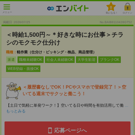
0
メニュー
気になる！
ログイン
掲載日 :2026
/
07
/
25
No.BAIB8110428GT52
＜時給1,500円～＊好きな時にお仕事＞チラ
シのモクモク仕分け
職種：
軽作業（仕分け・ピッキング・検品、商品管理）
派遣
職種未経験OK
社会人未経験OK
大学生歓迎
ブランクOK
WEB登録・面接OK
＜履歴書なしでOK！PCやスマホで登録完了！＞空
いてる週末でサクッと働こう！
【土日で気軽に単発ワーク！】空いてる日や時間を有効活用して働
...
もっとみる
応募ページへ