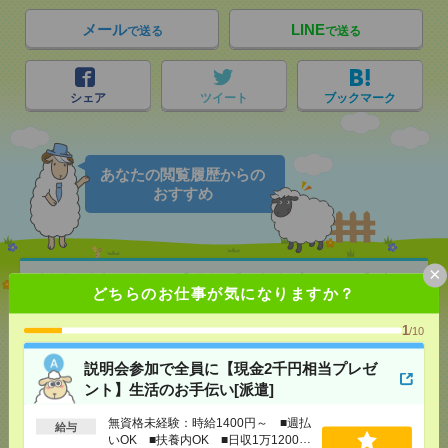
メール
LINE
で送る
で送る
シェア
ツイート
ブックマーク
あなたの閲覧履歴からの
おすすめ
×
説明会参加で全員に【現金2千円相当プレゼント】生
どちらのお仕事が気になりますか？
活のお手伝い[派遣]
1
/10
[給 与]
無資格未経験：時給1400円～ ■週払い
OK ■扶養内OK ■日収1万1200円以上
説明会参加で全員に【現金2千円相当プレゼ
[交通費]
交通費全額支給
気になる！
ント】生活のお手伝い[派遣]
[勤務地]
天王寺駅
/
大阪上本町駅
/
鶴橋駅
/
…
無資格未経験：時給1400円～ ■週払
給与
いOK ■扶養内OK ■日収1万1200円
【オープニング募集】おばあちゃんのお散歩付き添