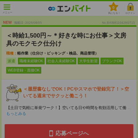
0
メニュー
気になる！
ログイン
NEW
掲載日 :2026
/
08
/
05
No.BAIB8110428GT15
＜時給1,500円～＊好きな時にお仕事＞文房
具のモクモク仕分け
職種：
軽作業（仕分け・ピッキング・検品、商品管理）
派遣
職種未経験OK
社会人未経験OK
大学生歓迎
ブランクOK
WEB登録・面接OK
＜履歴書なしでOK！PCやスマホで登録完了！＞空
いてる週末でサクッと働こう！
【土日で気軽に単発ワーク！】空いてる日や時間を有効活用して働
...
もっとみる
応募ページへ