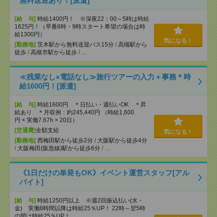
無料送迎あり！[派遣]
[給 与]
時給1400円！ ※深夜22：00～5時は時給
1625円！（早番8時・9時スタート希望の場合は時
給1300円）
気になる！
[勤務地]
茨木駅から無料送迎バス15分
/
高槻駅から
徒歩
/
高槻市駅から徒歩
/
…
≪残業なし×電話なし≫旅行ツアーの入力＋事務＊時
給1600円！[派遣]
[給 与]
時給1600円 ＊日払い・週払いOK ＊昇
給あり ＊月収例：約245,440円 （時給1,600
円 × 実働7.67h × 20日）
[交通費]
全額支給
気になる！
[勤務地]
西梅田駅から徒歩2分
/
大阪駅から徒歩4分
/
大阪梅田(阪急線)駅から徒歩6分
/
…
《1日だけの単発もOK》イベント運営スタッフ[アル
バイト]
[給 与]
時給1250円以上 ※週2回振込払い(水・
金) 実働8時間以降は時給25％UP！ 22時～翌5時
の間は時給25％UP！