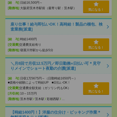
[給 与]
日給16,500円～
[勤務地]
大阪府茨木市駅前（最寄り駅：茨木駅）
気になる！
座り仕事！給与即払いOK！高時給！製品の梱包、検
査業務[派遣]
[給 与]
時給1400円
[交通費]
交通費支給有り
気になる！
[勤務地]
寝屋川市駅から徒歩5分
＼月8回で月収12.5万円／即日勤務×日払い可＊見守
りメインでショート夜勤の介護[派遣]
[給 与]
日収1万5675円～（日勤時給1650円～）
■資格や経験によって時給UP ■日払いOK！
[交通費]
交通費全額支給（ガソリン代もOK）
気になる！
[月収例]
10～15万円
[勤務地]
茨木市駅
/
茨木駅
/
彩都西駅
/
…
【時給1400円！】洋服の仕分け・ピッキング作業＊