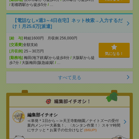
/
彩都西駅から徒歩5分
/
…
【電話なし×週3～4日在宅】ネット検索→入力するだ
け！月25.6万[派遣]
[給 与]
時給1600円 月収例 256,000円
[交通費]
全額支給
[月収例]
25～30万円
気になる！
[勤務地]
梅田(地下鉄)駅から徒歩8分
/
大阪駅から徒
歩7分
/
大阪梅田(阪急線)駅
/
…
すべて見る
編集部イチオシ
≪単発＊1日から～≫天王寺動物園／ナイトズーの受付
案内メンバー大募集！、〈カンタン作業！〉スキマ時間
にサクッと＊お菓子の仕分けなど
(8/6UP!)