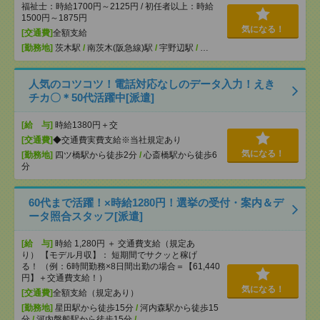
福祉士：時給1700円～2125円 / 初任者以上：時給
1500円～1875円
気になる！
[交通費]
全額支給
[勤務地]
茨木駅
/
南茨木(阪急線)駅
/
宇野辺駅
/
…
人気のコツコツ！電話対応なしのデータ入力！えき
チカ〇＊50代活躍中[派遣]
[給 与]
時給1380円＋交
[交通費]
◆交通費実費支給※当社規定あり
気になる！
[勤務地]
四ツ橋駅から徒歩2分
/
心斎橋駅から徒歩6
分
60代まで活躍！×時給1280円！選挙の受付・案内＆デ
ータ照合スタッフ[派遣]
[給 与]
時給 1,280円 ＋ 交通費支給（規定あ
り） 【モデル月収】： 短期間でサクッと稼げ
る！ （例：6時間勤務×8日間出勤の場合＝【61,440
円】＋交通費支給！）
気になる！
[交通費]
全額支給（規定あり）
[勤務地]
星田駅から徒歩15分
/
河内森駅から徒歩15
分
/
河内磐船駅から徒歩15分
/
…