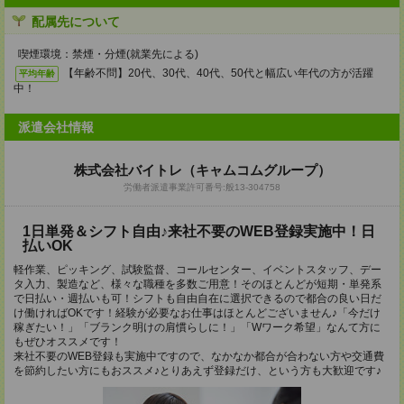
配属先について
喫煙環境：禁煙・分煙(就業先による)
【年齢不問】20代、30代、40代、50代と幅広い年代の方が活躍
平均年齢
中！
派遣会社情報
株式会社バイトレ（キャムコムグループ）
労働者派遣事業許可番号:般13-304758
1日単発＆シフト自由♪来社不要のWEB登録実施中！日
払いOK
軽作業、ピッキング、試験監督、コールセンター、イベントスタッフ、デー
タ入力、製造など、様々な職種を多数ご用意！そのほとんどが短期・単発系
で日払い・週払いも可！シフトも自由自在に選択できるので都合の良い日だ
け働ければOKです！経験が必要なお仕事はほとんどございません♪「今だけ
稼ぎたい！」「ブランク明けの肩慣らしに！」「Wワーク希望」なんて方に
もぜひオススメです！
来社不要のWEB登録も実施中ですので、なかなか都合が合わない方や交通費
を節約したい方にもおススメ♪とりあえず登録だけ、という方も大歓迎です♪