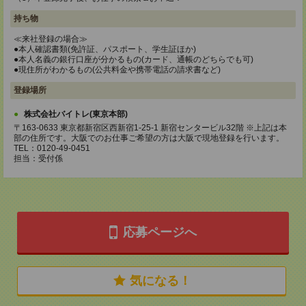
持ち物
≪来社登録の場合≫
●本人確認書類(免許証、パスポート、学生証ほか)
●本人名義の銀行口座が分かるもの(カード、通帳のどちらでも可)
●現住所がわかるもの(公共料金や携帯電話の請求書など)
登録場所
株式会社バイトレ(東京本部)
〒163-0633 東京都新宿区西新宿1-25-1 新宿センタービル32階 ※上記は本
部の住所です。大阪でのお仕事ご希望の方は大阪で現地登録を行います。
TEL：0120-49-0451
担当：受付係
応募ページへ
気になる！