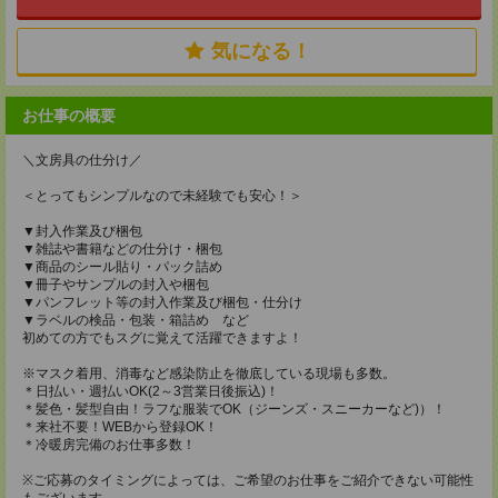
気になる！
お仕事の概要
＼文房具の仕分け／
＜とってもシンプルなので未経験でも安心！＞
▼封入作業及び梱包
▼雑誌や書籍などの仕分け・梱包
▼商品のシール貼り・パック詰め
▼冊子やサンプルの封入や梱包
▼パンフレット等の封入作業及び梱包・仕分け
▼ラベルの検品・包装・箱詰め など
初めての方でもスグに覚えて活躍できますよ！
※マスク着用、消毒など感染防止を徹底している現場も多数。
＊日払い・週払いOK(2～3営業日後振込)！
＊髪色・髪型自由！ラフな服装でOK（ジーンズ・スニーカーなど)）！
＊来社不要！WEBから登録OK！
＊冷暖房完備のお仕事多数！
※ご応募のタイミングによっては、ご希望のお仕事をご紹介できない可能性