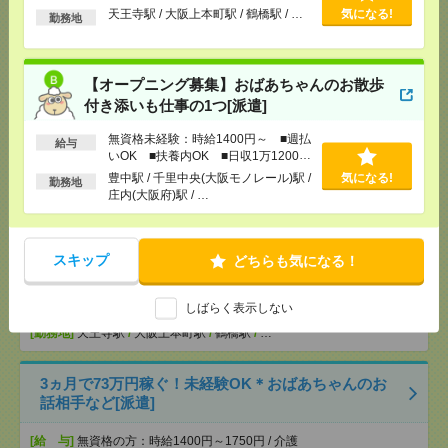
以上
天王寺駅 / 大阪上本町駅 / 鶴橋駅 / …
気になる!
いも仕事の1つ[派遣]
勤務地
[給 与]
無資格未経験：時給1400円～ ■週払い
OK ■扶養内OK ■日収1万1200円以上
【オープニング募集】おばあちゃんのお散歩
[交通費]
交通費全額支給
付き添いも仕事の1つ[派遣]
気になる！
[勤務地]
豊中駅
/
千里中央(大阪モノレール)駅
/
庄内
(大阪府)駅
/
…
無資格未経験：時給1400円～ ■週払
給与
いOK ■扶養内OK ■日収1万1200円
以上
豊中駅 / 千里中央(大阪モノレール)駅 /
気になる!
【医療行為はナシ】時給1400円！病院で備品のチェ
勤務地
庄内(大阪府)駅 / …
ックなど[派遣]
[給 与]
無資格の方：時給1400円～1750円 / 介護
福祉士：時給1700円～2125円 / 初任者以上：時給
スキップ
どちらも気になる！
1500円～1875円
[交通費]
全額支給
気になる！
しばらく表示しない
[月収例]
20～25万円
[勤務地]
天王寺駅
/
大阪上本町駅
/
鶴橋駅
/
…
3ヵ月で73万円稼ぐ！未経験OK＊おばあちゃんのお
話相手など[派遣]
[給 与]
無資格の方：時給1400円～1750円 / 介護