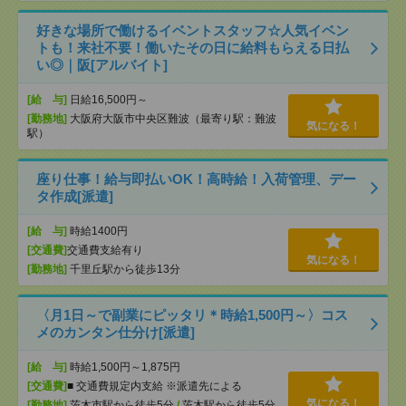
好きな場所で働けるイベントスタッフ☆人気イベン
トも！来社不要！働いたその日に給料もらえる日払
い◎｜阪[アルバイト]
[給 与]
日給16,500円～
[勤務地]
大阪府大阪市中央区難波（最寄り駅：難波
気になる！
駅）
座り仕事！給与即払いOK！高時給！入荷管理、デー
タ作成[派遣]
[給 与]
時給1400円
[交通費]
交通費支給有り
気になる！
[勤務地]
千里丘駅から徒歩13分
〈月1日～で副業にピッタリ＊時給1,500円～〉コス
メのカンタン仕分け[派遣]
[給 与]
時給1,500円～1,875円
[交通費]
■ 交通費規定内支給 ※派遣先による
気になる！
[勤務地]
茨木市駅から徒歩5分
/
茨木駅から徒歩5分