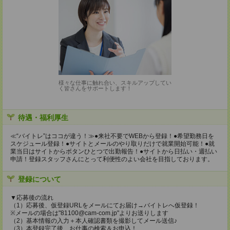
様々な仕事に触れ合い、スキルアップしてい
く皆さんをサポートします！
待遇・福利厚生
≪“バイトレ”はココが違う！≫●来社不要でWEBから登録！●希望勤務日を
スケジュール登録！●サイトとメールのやり取りだけで就業開始可能！●就
業当日はサイトからボタンひとつで出勤報告！●サイトから日払い・週払い
申請！登録スタッフさんにとって利便性のよい会社を目指しております。
登録について
▼応募後の流れ
（1）応募後、仮登録URLをメールにてお届け→バイトレへ仮登録！
※メールの場合は"81100@cam-com.jp"よりお送りします
（2）基本情報の入力＋本人確認書類を撮影してメール送信♪
（3）本登録完了後、お仕事の検索＆お申込！