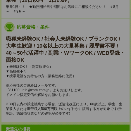
単発（10日以内・1日のみ）
単発1日～！ ★勤務開始日や期間はお気軽にご相談ください！ ＃8月
～ ＃9月～
応募資格・条件
職種未経験OK / 社会人未経験OK / ブランクOK /
大学生歓迎 / 10名以上の大量募集 / 履歴書不要 /
40～50代活躍中 / 副業・WワークOK / WEB登録・
面接OK
▼未経験OK！（副業歓迎☆）
▼高校生不可
▼携帯電話をお持ちの方（業務連絡に使用）
※応募後のご連絡はメールです。
「81100_info@cam-com.jp」よりお送りします。
ドメイン指定受信の解除をお願いします。
※30日以内の派遣就業する場合、派遣法改正により、60歳以上、学生、生
業収入または世帯収入500万円以上のいずれかに該当する方が対象です(学
生証、源泉徴収票などの確認が必要です)
派遣先の概要