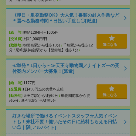
《即日・単発勤務OK》大人気！書類の封入作業など
＊選べる勤務時間＊日払い手渡し〇[派遣]
[給 与]
時給1284円～1605円
[交通費]
上限1,000円/日
気になる！
[勤務地]
御幣島駅から徒歩10分
/
千船駅から徒歩12
分
/
尼崎(阪神線)駅から【登録地】徒歩1分
/
…
≪単発＊1日から～≫天王寺動物園／ナイトズーの受
付案内メンバー大募集！[派遣]
[給 与]
1177円
[交通費]
1日450円迄の実費を支給
気になる！
[勤務地]
天王寺駅から徒歩5分
/
動物園前駅から徒
歩5分
/
新今宮駅から徒歩5分
好きな場所で働けるイベントスタッフ☆人気イベン
トも！来社不要！働いたその日に給料もらえる日払
い◎｜阪[アルバイト]