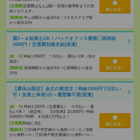
[交通費]
交通費はなんば駅～現場の最寄駅までの支
気になる！
給となります。
[勤務地]
中ふ頭駅から徒歩5分
/
コスモスクエア駅
から徒歩10分
週3～＆短期もOK！バックオフィス業務〇高時給
2000円！交通費別途支給[派遣]
[給 与]
時給 2000円 ＊日払い・週払いOK（当社
規定）
[勤務地]
長堀橋駅から徒歩3分
/
心斎橋駅から徒歩
気になる！
10分
【夏休み限定】金欠の救世主！時給1500円で日払い
可！友達と単発1日～履歴書不要[派遣]
[給 与]
時給1,500円（交通費込） ※日払い・週
払いOK！（規定有） 【日収例】10,500円＝時給
1500円×7時間 ＃日収1万円以上！
[交通費]
時給に含む
気になる！
[勤務地]
三宮(神戸市営)駅から無料バス
/
三ノ宮駅
から無料バス
/
三宮(神戸新交通)駅から無料バス
/
…