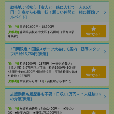
勤務地：浜松市【友人と一緒に入社で一人6.5万
円！】春から心機一転！新しい仲間と一緒に挑戦[ア
ルバイト]
[給 与]
日給10,600円～18,500円
[勤務地]
静岡県浜松市中央区下石田町（最寄り駅：
気になる！
味美駅）
3日間限定＊国際スポーツ大会にて案内・誘導スタッ
フ/日給15,750円[派遣]
[給 与]
時給1500円～1875円（一律交通費込）
【収入例】3.9万円以上可能 時給1500円×10時間
×2日間+時給1500円×5時間×1日（実働8時間を越え
気になる！
た時給：1875円）
[勤務地]
舞阪駅から車11分
/
浜松駅から車21分
志望動機も履歴書も不要！日収1.1万円～＊未経験OK
の介護[派遣]
[給 与]
無資格未経験：時給1400円～ ■週払い
OK ■扶養内OK ■日収1万1200円以上