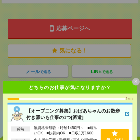
応募ページへ
気になる！
メール
LINE
で送る
で送る
×
どちらのお仕事が気になりますか？
シェア
ツイート
ブックマーク
1
/10
【オープニング募集】おばあちゃんのお散歩
あなたの閲覧履歴からの
付き添いも仕事の1つ[派遣]
おすすめ
無資格未経験：時給1450円～ ■週払
給与
いOK ■扶養内OK ■日収1万1600円
以上
名古屋大学駅 / 千種駅 / 東山公園(愛知
気になる!