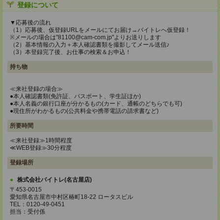
登録について
▼応募後の流れ
（1）応募後、仮登録URLをメールにてお届け→バイトレへ仮登録！
※メールの場合は"81100@cam-com.jp"よりお送りします
（2）基本情報の入力＋本人確認書類を撮影してメール送信♪
（3）本登録完了後、お仕事の検索＆お申込！
持ち物
≪来社登録の場合≫
●本人確認書類(免許証、パスポート、学生証ほか)
●本人名義の銀行口座が分かるもの(カード、通帳のどちらでも可)
●現住所がわかるもの(公共料金や携帯電話の請求書など)
所要時間
≪来社登録≫1時間程度
≪WEB登録≫30分程度
登録場所
株式会社バイトレ(名古屋店)
〒453-0015
愛知県名古屋市中村区椿町18-22 ロータスビル
TEL：0120-49-0451
担当：受付係