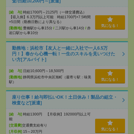
査/日給10,200円～[派遣]
[給 与]
時給1700円～2125円（一律交通費込）
【収入例】6.3万円以上可能 時給1700円×7.5時間
×5日間（勤務日数により異なる）
気になる！
[勤務地]
豊橋駅から車15分
/
二川駅から車14分
/
赤
岩口駅から車10分
勤務地：浜松市【友人と一緒に入社で一人6.5万
円！】春から心機一転！一生のスキルを見いつけた
い方[アルバイト]
[給 与]
日給10,600円～18,500円
[勤務地]
静岡県浜松市中央区旭町（最寄り駅：味美
気になる！
駅）
座り仕事！給与即払いOK！土日休み！製品の組立・
検査など[派遣]
[給 与]
時給1300円 【月収例】192000円以上可
能
[交通費]
交通費支給有り
気になる！
[月収例]
15～20万円