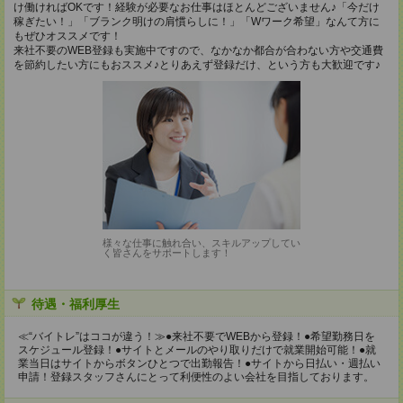
け働ければOKです！経験が必要なお仕事はほとんどございません♪「今だけ
稼ぎたい！」「ブランク明けの肩慣らしに！」「Wワーク希望」なんて方に
もぜひオススメです！
来社不要のWEB登録も実施中ですので、なかなか都合が合わない方や交通費
を節約したい方にもおススメ♪とりあえず登録だけ、という方も大歓迎です♪
様々な仕事に触れ合い、スキルアップしてい
く皆さんをサポートします！
待遇・福利厚生
≪“バイトレ”はココが違う！≫●来社不要でWEBから登録！●希望勤務日を
スケジュール登録！●サイトとメールのやり取りだけで就業開始可能！●就
業当日はサイトからボタンひとつで出勤報告！●サイトから日払い・週払い
申請！登録スタッフさんにとって利便性のよい会社を目指しております。