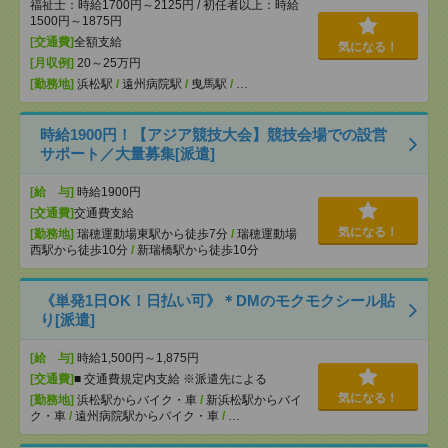
福祉士：時給1700円～2125円 / 初任者以上：時給
1500円～1875円
[交通費]
全額支給
気になる！
[月収例]
20～25万円
[勤務地]
浜松駅
/
遠州病院駅
/
曳馬駅
/
…
時給1900円！【アジア競技大会】競技会場での設営
サポート／大量募集[派遣]
[給 与]
時給1900円
[交通費]
交通費支給
気になる！
[勤務地]
瑞穂運動場東駅から徒歩7分
/
瑞穂運動場
西駅から徒歩10分
/
新瑞橋駅から徒歩10分
《単発1日OK！日払い可》＊DMのモクモクシール貼
り[派遣]
[給 与]
時給1,500円～1,875円
[交通費]
■ 交通費規定内支給 ※派遣先による
気になる！
[勤務地]
浜松駅からバイク・車
/
新浜松駅からバイ
ク・車
/
遠州病院駅からバイク・車
/
…