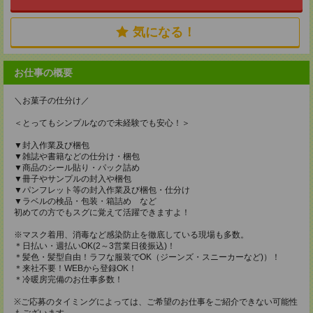
気になる！
お仕事の概要
＼お菓子の仕分け／
＜とってもシンプルなので未経験でも安心！＞
▼封入作業及び梱包
▼雑誌や書籍などの仕分け・梱包
▼商品のシール貼り・パック詰め
▼冊子やサンプルの封入や梱包
▼パンフレット等の封入作業及び梱包・仕分け
▼ラベルの検品・包装・箱詰め など
初めての方でもスグに覚えて活躍できますよ！
※マスク着用、消毒など感染防止を徹底している現場も多数。
＊日払い・週払いOK(2～3営業日後振込)！
＊髪色・髪型自由！ラフな服装でOK（ジーンズ・スニーカーなど)）！
＊来社不要！WEBから登録OK！
＊冷暖房完備のお仕事多数！
※ご応募のタイミングによっては、ご希望のお仕事をご紹介できない可能性