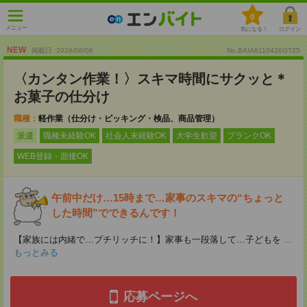
0
メニュー
気になる！
ログイン
NEW
掲載日 :2026
/
08
/
06
No.BAIA8110426GT25
〈カンタン作業！〉スキマ時間にサクッと＊
お菓子の仕分け
職種：
軽作業（仕分け・ピッキング・検品、商品管理）
派遣
職種未経験OK
社会人未経験OK
大学生歓迎
ブランクOK
WEB登録・面接OK
午前中だけ…15時まで…家事のスキマの“ちょっと
した時間”でできるんです！
【家族には内緒で…プチリッチに！】家事も一段落して…子どもを
...
もっとみる
応募ページへ