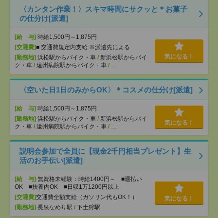
〈カンタン作業！〉スキマ時間にサクッと＊お菓子
の仕分け[派遣]
[給 与]
時給1,500円～1,875円
[交通費]
■ 交通費規定内支給 ※派遣先による
気になる！
[勤務地]
浜松駅からバイク・車
/
新浜松駅からバイ
ク・車
/
遠州病院駅からバイク・車
/
…
〈空いた日1日のみからOK〉＊コスメの仕分け[派遣]
[給 与]
時給1,500円～1,875円
[勤務地]
浜松駅からバイク・車
/
新浜松駅からバイ
気になる！
ク・車
/
遠州病院駅からバイク・車
/
…
説明会参加で全員に【現金2千円相当プレゼント】生
活のお手伝い[派遣]
[給 与]
無資格未経験：時給1400円～ ■週払い
OK ■扶養内OK ■日収1万1200円以上
[交通費]
交通費全額支給（ガソリン代もOK！）
気になる！
[勤務地]
長泉なめり駅
/
下土狩駅