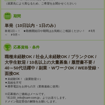
（就業先により異なるため、ご希望をお聞かせください）
期間
単発（10日以内・1日のみ）
単発1日～！ ★勤務開始日や期間はお気軽にご相談ください！ ＃8月
～ ＃9月～
応募資格・条件
職種未経験OK / 社会人未経験OK / ブランクOK /
大学生歓迎 / 10名以上の大量募集 / 履歴書不要 /
40～50代活躍中 / 副業・WワークOK / WEB登録・
面接OK
▼未経験OK！（副業歓迎☆）
▼高校生不可
▼携帯電話をお持ちの方（業務連絡に使用）
※応募後のご連絡はメールです。
「81100_info@cam-com.jp」よりお送りします。
ドメイン指定受信の解除をお願いします。