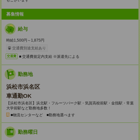
もございます
募集情報
給与
時給1,500円～1,875円
交通費別途支給あり
■ 交通費規定内支給 ※派遣先による
交通費
勤務地
浜松市浜名区
車通勤OK
【浜松市浜名区】浜北駅・フルーツパーク駅・気賀高校前駅・金指駅・常葉
大学前駅など勤務地多数！
■物流センターなど ■勤務地選べます
勤務曜日