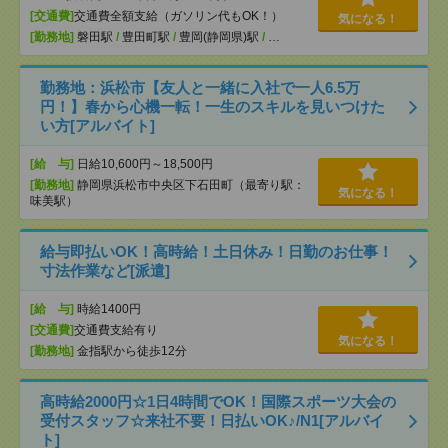
[交通費]
交通費全額支給（ガソリン代もOK！）
気になる！
[勤務地]
磐田駅
/
豊田町駅
/
豊岡(静岡県)駅
/
…
勤務地：浜松市【友人と一緒に入社で一人6.5万
円！】春から心機一転！一生のスキルを見いつけた
い方[アルバイト]
[給 与]
日給10,600円～18,500円
[勤務地]
静岡県浜松市中央区下石田町（最寄り駅：
気になる！
味美駅）
給与即払いOK！高時給！土日休み！日勤のお仕事！
寸法作業など[派遣]
[給 与]
時給1400円
[交通費]
交通費支給有り
気になる！
[勤務地]
金指駅から徒歩12分
高時給2000円☆1日4時間でOK！国際スポーツ大会の
受付スタッフ☆来社不要！日払いOK♪/N1[アルバイ
ト]