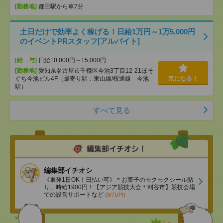
[勤務地]
都田駅から車7分
土日だけで効率よく稼げる！日給1万円～1万5,000円
のイベントPRスタッフ[アルバイト]
[給 与]
日給10,000円～15,000円
[勤務地]
愛知県名古屋市千種区今池3丁目12-21ほそ
ぐち今池ビル4F（最寄り駅：東山線/桜通線 今池
気になる！
駅）
すべて見る
編集部イチオシ
《単発1日OK！日払い可》＊お菓子のモクモクシール貼
り、時給1900円！【アジア競技大会＊刈谷市】競技会場
での設営サポートなど
(8/7UP!)