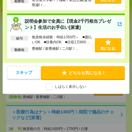
勤務地
県)駅 / …
【オープニング募集】おばあちゃんのお散歩付き添
いも仕事の1つ[派遣]
説明会参加で全員に【現金2千円相当プレゼ
[給 与]
無資格未経験：時給1450円～ ■週払い
ント】生活のお手伝い[派遣]
OK ■扶養内OK ■日収1万1600円以上
無資格未経験：時給1350円～ ■週払
[交通費]
交通費全額支給
給与
気になる！
いOK ■扶養内OK ■日収1万800円
[勤務地]
名古屋大学駅
/
千種駅
/
東山公園(愛知県)駅
以上
/
…
豊橋駅 / 新豊橋駅 / 二川駅 / …
気になる!
勤務地
説明会参加で全員に【現金2千円相当プレゼント】生
活のお手伝い[派遣]
スキップ
どちらも気になる！
[給 与]
無資格未経験：時給1350円～ ■週払い
OK ■扶養内OK ■日収1万800円以上
しばらく表示しない
[交通費]
交通費全額支給
気になる！
[勤務地]
豊橋駅
/
新豊橋駅
/
二川駅
/
…
＜医療行為はナシ＞時給1400円！病院で備品のチェ
ックなど[派遣]
[給 与]
無資格の方：時給1400円～1750円 / 介護