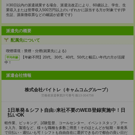
※30日以内の派遣就業する場合、派遣法改正により、60歳以上、学生、生
業収入または世帯収入500万円以上のいずれかに該当する方が対象です(学
生証、源泉徴収票などの確認が必要です)
派遣先の概要
配属先について
喫煙環境：禁煙・分煙(就業先による)
【年齢不問】20代、30代、40代、50代と幅広い年代の方が活躍
平均年齢
中！
派遣会社情報
株式会社バイトレ（キャムコムグループ）
労働者派遣事業許可番号:般13-304758
1日単発＆シフト自由♪来社不要のWEB登録実施中！日
払いOK
軽作業、ピッキング、試験監督、コールセンター、イベントスタッフ、デー
タ入力、製造など、様々な職種を多数ご用意！そのほとんどが短期・単発系
で日払い・週払いも可！シフトも自由自在に選択できるので都合の良い日だ