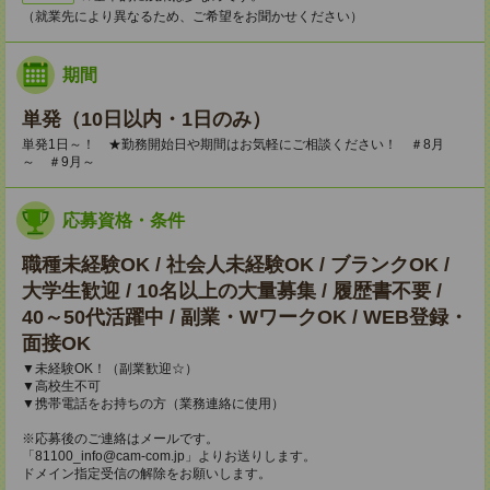
（就業先により異なるため、ご希望をお聞かせください）
期間
単発（10日以内・1日のみ）
単発1日～！ ★勤務開始日や期間はお気軽にご相談ください！ ＃8月
～ ＃9月～
応募資格・条件
職種未経験OK / 社会人未経験OK / ブランクOK /
大学生歓迎 / 10名以上の大量募集 / 履歴書不要 /
40～50代活躍中 / 副業・WワークOK / WEB登録・
面接OK
▼未経験OK！（副業歓迎☆）
▼高校生不可
▼携帯電話をお持ちの方（業務連絡に使用）
※応募後のご連絡はメールです。
「81100_info@cam-com.jp」よりお送りします。
ドメイン指定受信の解除をお願いします。