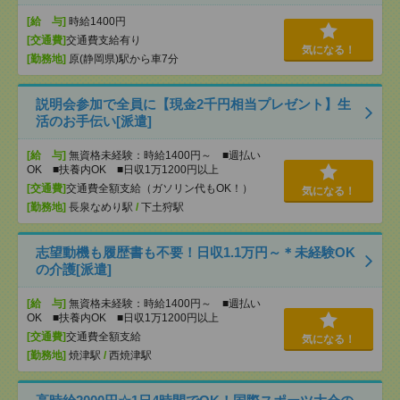
[給 与]
時給1400円
[交通費]
交通費支給有り
気になる！
[勤務地]
原(静岡県)駅から車7分
説明会参加で全員に【現金2千円相当プレゼント】生
活のお手伝い[派遣]
[給 与]
無資格未経験：時給1400円～ ■週払い
OK ■扶養内OK ■日収1万1200円以上
[交通費]
交通費全額支給（ガソリン代もOK！）
気になる！
[勤務地]
長泉なめり駅
/
下土狩駅
志望動機も履歴書も不要！日収1.1万円～＊未経験OK
の介護[派遣]
[給 与]
無資格未経験：時給1400円～ ■週払い
OK ■扶養内OK ■日収1万1200円以上
[交通費]
交通費全額支給
気になる！
[勤務地]
焼津駅
/
西焼津駅