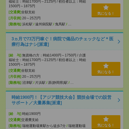
福祉士：時給1700円～2125円 / 初任者以上：時給
1500円～1875円
[交通費]
全額支給
気になる！
[月収例]
20～25万円
[勤務地]
浜松駅
/
遠州病院駅
/
曳馬駅
/
…
3ヵ月で73万円稼ぐ！病院で備品のチェックなど＊医
療行為はナシ[派遣]
[給 与]
無資格の方：時給1400円～1750円 / 介護
福祉士：時給1700円～2125円 / 初任者以上：時給
1500円～1875円
[交通費]
全額支給
気になる！
[月収例]
20～25万円
[勤務地]
沼津駅
/
片浜駅
/
原(静岡県)駅
/
…
時給1900円！【アジア競技大会】競技会場での設営
サポート／大量募集[派遣]
[給 与]
時給1900円
[交通費]
交通費支給
気になる！
[勤務地]
瑞穂運動場東駅から徒歩7分
/
瑞穂運動場