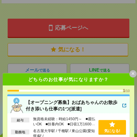
応募ページへ
気になる！
メール
LINE
で送る
で送る
×
どちらのお仕事が気になりますか？
1
シェア
ツイート
ブックマーク
/10
【オープニング募集】おばあちゃんのお散歩
付き添いも仕事の1つ[派遣]
あなたの閲覧履歴からの
無資格未経験：時給1450円～ ■週払
おすすめ
給与
いOK ■扶養内OK ■日収1万1600円
以上
名古屋大学駅 / 千種駅 / 東山公園(愛知
気になる!
勤務地
県)駅 / …