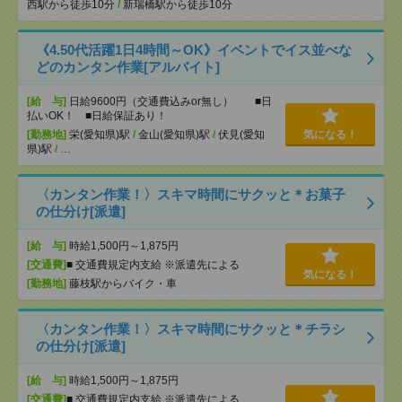
西駅から徒歩10分
/
新瑞橋駅から徒歩10分
《4.50代活躍1日4時間～OK》イベントでイス並べな
どのカンタン作業[アルバイト]
[給 与]
日給9600円（交通費込みor無し） ■日
払いOK！ ■日給保証あり！
[勤務地]
栄(愛知県)駅
/
金山(愛知県)駅
/
伏見(愛知
気になる！
県)駅
/
…
〈カンタン作業！〉スキマ時間にサクッと＊お菓子
の仕分け[派遣]
[給 与]
時給1,500円～1,875円
[交通費]
■ 交通費規定内支給 ※派遣先による
気になる！
[勤務地]
藤枝駅からバイク・車
〈カンタン作業！〉スキマ時間にサクッと＊チラシ
の仕分け[派遣]
[給 与]
時給1,500円～1,875円
[交通費]
■ 交通費規定内支給 ※派遣先による