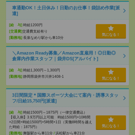
車通勤OK！土日休み！日勤のお仕事！袋詰め作業[派
遣]
[給 与]
時給1200円
[交通費]
交通費支給有り
気になる！
[勤務地]
長泉なめり駅から車10分
＼Amazon Ready募集／Amazon直雇用！◎日勤◎
倉庫内作業スタッフ｜袋井DS[アルバイト]
[給 与]
時給1,300円～1,300円
[勤務地]
静岡県袋井市川井1408-1
気になる！
3日間限定＊国際スポーツ大会にて案内・誘導スタッ
フ/日給15,750円[派遣]
[給 与]
時給1500円～1875円（一律交通費込）
【収入例】3.9万円以上可能 時給1500円×10時間
×2日間+時給1500円×5時間×1日（実働8時間を越え
気になる！
た時給：1875円）
[勤務地]
舞阪駅から車11分
/
浜松駅から車21分