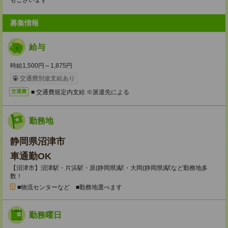
もございます
募集情報
給与
時給1,500円～1,875円
交通費別途支給あり
■ 交通費規定内支給 ※派遣先による
交通費
勤務地
静岡県沼津市
車通勤OK
【沼津市】沼津駅・片浜駅・原(静岡県)駅・大岡(静岡県)駅など勤務地多
数！
■物流センターなど ■勤務地選べます
勤務曜日