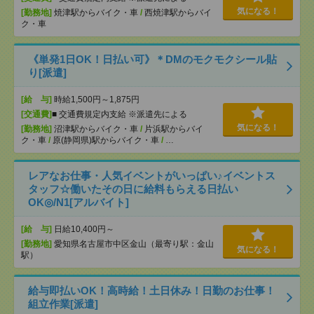
気になる！
[勤務地]
焼津駅からバイク・車
/
西焼津駅からバイ
ク・車
《単発1日OK！日払い可》＊DMのモクモクシール貼
り[派遣]
[給 与]
時給1,500円～1,875円
[交通費]
■ 交通費規定内支給 ※派遣先による
気になる！
[勤務地]
沼津駅からバイク・車
/
片浜駅からバイ
ク・車
/
原(静岡県)駅からバイク・車
/
…
レアなお仕事・人気イベントがいっぱい♪イベントス
タッフ☆働いたその日に給料もらえる日払い
OK◎/N1[アルバイト]
[給 与]
日給10,400円～
[勤務地]
愛知県名古屋市中区金山（最寄り駅：金山
気になる！
駅）
給与即払いOK！高時給！土日休み！日勤のお仕事！
組立作業[派遣]