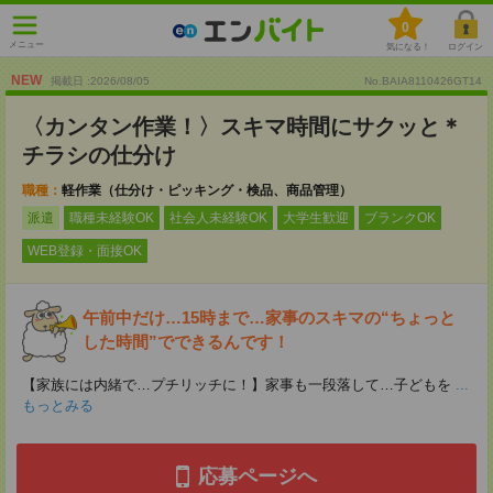
0
メニュー
気になる！
ログイン
NEW
掲載日 :2026
/
08
/
05
No.BAIA8110426GT14
〈カンタン作業！〉スキマ時間にサクッと＊
チラシの仕分け
職種：
軽作業（仕分け・ピッキング・検品、商品管理）
派遣
職種未経験OK
社会人未経験OK
大学生歓迎
ブランクOK
WEB登録・面接OK
午前中だけ…15時まで…家事のスキマの“ちょっと
した時間”でできるんです！
【家族には内緒で…プチリッチに！】家事も一段落して…子どもを
...
もっとみる
応募ページへ