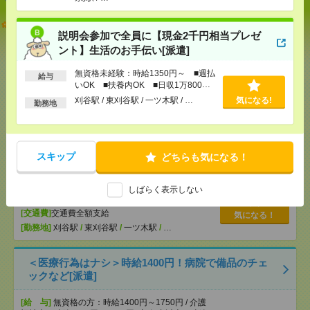
【オープニング募集】おばあちゃんのお散歩付き添
いも仕事の1つ[派遣]
説明会参加で全員に【現金2千円相当プレゼ
ント】生活のお手伝い[派遣]
[給 与]
無資格未経験：時給1450円～ ■週払い
OK ■扶養内OK ■日収1万1600円以上
無資格未経験：時給1350円～ ■週払
給与
いOK ■扶養内OK ■日収1万800円
[交通費]
交通費全額支給
気になる！
以上
刈谷駅 / 東刈谷駅 / 一ツ木駅 / …
気になる!
[勤務地]
名古屋大学駅
/
千種駅
/
東山公園(愛知県)駅
勤務地
/
…
説明会参加で全員に【現金2千円相当プレゼント】生
スキップ
どちらも気になる！
活のお手伝い[派遣]
[給 与]
無資格未経験：時給1350円～ ■週払い
しばらく表示しない
OK ■扶養内OK ■日収1万800円以上
[交通費]
交通費全額支給
気になる！
[勤務地]
刈谷駅
/
東刈谷駅
/
一ツ木駅
/
…
＜医療行為はナシ＞時給1400円！病院で備品のチェ
ックなど[派遣]
[給 与]
無資格の方：時給1400円～1750円 / 介護