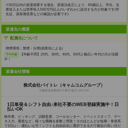
※30日以内の派遣就業する場合、派遣法改正により、60歳以上、学生、生
業収入または世帯収入500万円以上のいずれかに該当する方が対象です(学
生証、源泉徴収票などの確認が必要です)
派遣先の概要
配属先について
喫煙環境：禁煙・分煙(就業先による)
【年齢不問】20代、30代、40代、50代と幅広い年代の方が活躍
平均年齢
中！
派遣会社情報
株式会社バイトレ（キャムコムグループ）
労働者派遣事業許可番号:般13-304758
1日単発＆シフト自由♪来社不要のWEB登録実施中！日
払いOK
軽作業、ピッキング、試験監督、コールセンター、イベントスタッフ、デー
タ入力、製造など、様々な職種を多数ご用意！そのほとんどが短期・単発系
で日払い・週払いも可！シフトも自由自在に選択できるので都合の良い日だ