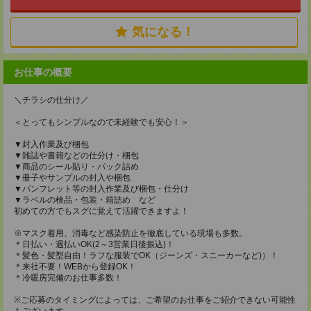
気になる！
お仕事の概要
＼チラシの仕分け／
＜とってもシンプルなので未経験でも安心！＞
▼封入作業及び梱包
▼雑誌や書籍などの仕分け・梱包
▼商品のシール貼り・パック詰め
▼冊子やサンプルの封入や梱包
▼パンフレット等の封入作業及び梱包・仕分け
▼ラベルの検品・包装・箱詰め など
初めての方でもスグに覚えて活躍できますよ！
※マスク着用、消毒など感染防止を徹底している現場も多数。
＊日払い・週払いOK(2～3営業日後振込)！
＊髪色・髪型自由！ラフな服装でOK（ジーンズ・スニーカーなど)）！
＊来社不要！WEBから登録OK！
＊冷暖房完備のお仕事多数！
※ご応募のタイミングによっては、ご希望のお仕事をご紹介できない可能性