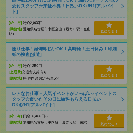
高時給2000円☆1日4時間でOK！国際スポーツ大会の
受付スタッフ☆来社不要！日払いOK♪/N1[アルバイ
ト]
[給 与]
時給2,000円～
[勤務地]
愛知県名古屋市中区金山（最寄り駅：金山
気になる！
駅）
座り仕事！給与即払いOK！高時給！土日休み！印刷
紙の検査[派遣]
[給 与]
時給1350円
[交通費]
交通費支給有り
気になる！
[勤務地]
原(静岡県)駅から車6分
レアなお仕事・人気イベントがいっぱい♪イベントス
タッフ☆働いたその日に給料もらえる日払い
OK◎/N1[アルバイト]
[給 与]
日給10,400円～
[勤務地]
愛知県名古屋市中区錦（最寄り駅：栄駅）
気になる！