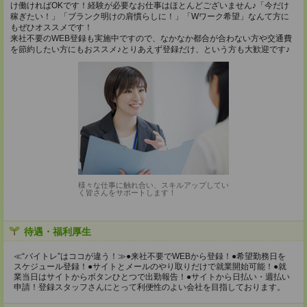
け働ければOKです！経験が必要なお仕事はほとんどございません♪「今だけ
稼ぎたい！」「ブランク明けの肩慣らしに！」「Wワーク希望」なんて方に
もぜひオススメです！
来社不要のWEB登録も実施中ですので、なかなか都合が合わない方や交通費
を節約したい方にもおススメ♪とりあえず登録だけ、という方も大歓迎です♪
様々な仕事に触れ合い、スキルアップしてい
く皆さんをサポートします！
待遇・福利厚生
≪“バイトレ”はココが違う！≫●来社不要でWEBから登録！●希望勤務日を
スケジュール登録！●サイトとメールのやり取りだけで就業開始可能！●就
業当日はサイトからボタンひとつで出勤報告！●サイトから日払い・週払い
申請！登録スタッフさんにとって利便性のよい会社を目指しております。