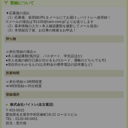
登録について
▼応募後の流れ
（1）応募後、仮登録URLをメールにてお届け→バイトレへ仮登録！
※メールの場合は"81100@cam-com.jp"よりお送りします
（2）基本情報の入力＋本人確認書類を撮影してメール送信♪
（3）本登録完了後、お仕事の検索＆お申込！
持ち物
≪来社登録の場合≫
●本人確認書類(免許証、パスポート、学生証ほか)
●本人名義の銀行口座が分かるもの(カード、通帳のどちらでも可)
●現住所がわかるもの(公共料金や携帯電話の請求書など)
所要時間
≪来社登録≫1時間程度
≪WEB登録≫30分程度
登録場所
株式会社バイトレ(名古屋店)
〒453-0015
愛知県名古屋市中村区椿町18-22 ロータスビル
TEL：0120-49-0451
担当：受付係