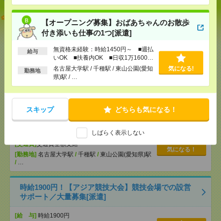
志望動機も履歴書も不要！日収1.1万円～＊未経験OK
【オープニング募集】おばあちゃんのお散歩
の介護[派遣]
付き添いも仕事の1つ[派遣]
[給 与]
無資格未経験：時給1450円～ ■週払い
無資格未経験：時給1450円～ ■週払
給与
OK ■扶養内OK ■日収1万1600円以上
いOK ■扶養内OK ■日収1万1600円
[交通費]
交通費全額支給
気になる！
以上
名古屋大学駅 / 千種駅 / 東山公園(愛知
気になる!
勤務地
[勤務地]
小牧駅
/
小牧原駅
/
味岡駅
/
…
県)駅 / …
【オープニング募集】おばあちゃんのお散歩付き添
いも仕事の1つ[派遣]
スキップ
どちらも気になる！
[給 与]
無資格未経験：時給1450円～ ■週払い
しばらく表示しない
OK ■扶養内OK ■日収1万1600円以上
[交通費]
交通費全額支給
気になる！
[勤務地]
名古屋大学駅
/
千種駅
/
東山公園(愛知県)駅
/
…
時給1900円！【アジア競技大会】競技会場での設営
サポート／大量募集[派遣]
[給 与]
時給1900円