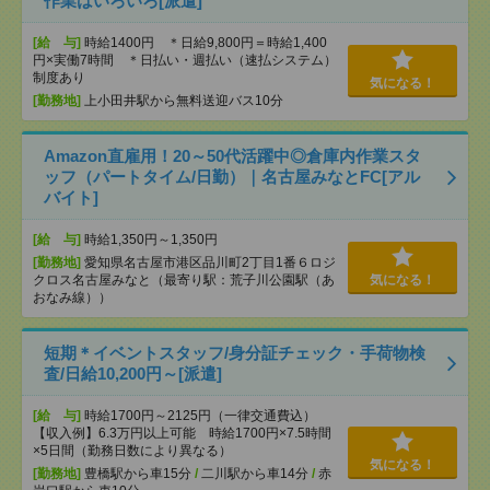
作業はいろいろ[派遣]
[給 与]
時給1400円 ＊日給9,800円＝時給1,400
円×実働7時間 ＊日払い・週払い（速払システム）
制度あり
気になる！
[勤務地]
上小田井駅から無料送迎バス10分
Amazon直雇用！20～50代活躍中◎倉庫内作業スタ
ッフ（パートタイム/日勤）｜名古屋みなとFC[アル
バイト]
[給 与]
時給1,350円～1,350円
[勤務地]
愛知県名古屋市港区品川町2丁目1番６ロジ
クロス名古屋みなと（最寄り駅：荒子川公園駅（あ
気になる！
おなみ線））
短期＊イベントスタッフ/身分証チェック・手荷物検
査/日給10,200円～[派遣]
[給 与]
時給1700円～2125円（一律交通費込）
【収入例】6.3万円以上可能 時給1700円×7.5時間
×5日間（勤務日数により異なる）
気になる！
[勤務地]
豊橋駅から車15分
/
二川駅から車14分
/
赤