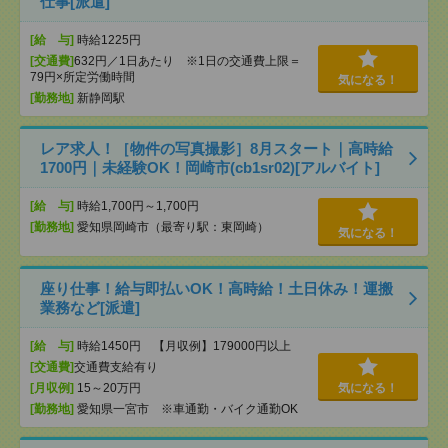
仕事[派遣]
[給 与]
時給1225円
[交通費]
632円／1日あたり ※1日の交通費上限＝
79円×所定労働時間
気になる！
[勤務地]
新静岡駅
レア求人！［物件の写真撮影］8月スタート｜高時給
1700円｜未経験OK！岡崎市(cb1sr02)[アルバイト]
[給 与]
時給1,700円～1,700円
[勤務地]
愛知県岡崎市（最寄り駅：東岡崎）
気になる！
座り仕事！給与即払いOK！高時給！土日休み！運搬
業務など[派遣]
[給 与]
時給1450円 【月収例】179000円以上
[交通費]
交通費支給有り
[月収例]
15～20万円
気になる！
[勤務地]
愛知県一宮市 ※車通勤・バイク通勤OK