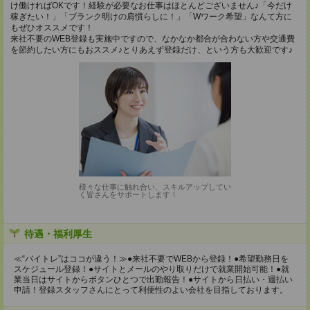
け働ければOKです！経験が必要なお仕事はほとんどございません♪「今だけ
稼ぎたい！」「ブランク明けの肩慣らしに！」「Wワーク希望」なんて方に
もぜひオススメです！
来社不要のWEB登録も実施中ですので、なかなか都合が合わない方や交通費
を節約したい方にもおススメ♪とりあえず登録だけ、という方も大歓迎です♪
様々な仕事に触れ合い、スキルアップしてい
く皆さんをサポートします！
待遇・福利厚生
≪“バイトレ”はココが違う！≫●来社不要でWEBから登録！●希望勤務日を
スケジュール登録！●サイトとメールのやり取りだけで就業開始可能！●就
業当日はサイトからボタンひとつで出勤報告！●サイトから日払い・週払い
申請！登録スタッフさんにとって利便性のよい会社を目指しております。