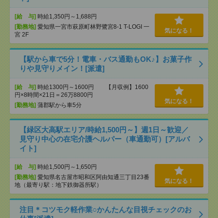
[給 与]
時給1,350円～1,688円
[勤務地]
愛知県一宮市萩原町林野鷺宮8-1 T-LOGI 一
気になる！
宮 2F
【駅から車で5分！電車・バス通勤もOK♪】お菓子作
りや見守りメイン！[派遣]
[給 与]
時給1300円～1600円 【月収例】1600
円×8時間×21日＝26万8800円
気になる！
[勤務地]
蒲郡駅から車5分
【緑区大高駅エリア/時給1,500円～】週1日～歓迎／
見守り中心の在宅介護ヘルパー（車通勤可）[アルバ
イト]
[給 与]
時給1,500円～1,650円
[勤務地]
愛知県名古屋市昭和区阿由知通三丁目23番
気になる！
地（最寄り駅：地下鉄御器所駅）
注目＊コツモク軽作業○かんたんな目視チェックのお