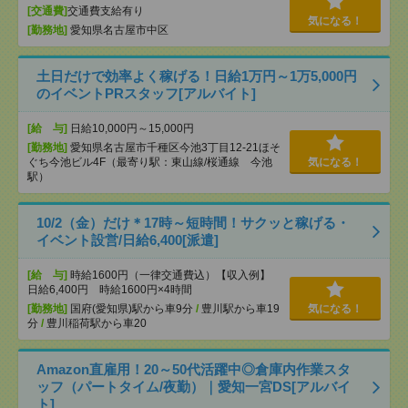
[交通費]
交通費支給有り
気になる！
[勤務地]
愛知県名古屋市中区
土日だけで効率よく稼げる！日給1万円～1万5,000円
のイベントPRスタッフ[アルバイト]
[給 与]
日給10,000円～15,000円
[勤務地]
愛知県名古屋市千種区今池3丁目12-21ほそ
ぐち今池ビル4F（最寄り駅：東山線/桜通線 今池
気になる！
駅）
10/2（金）だけ＊17時～短時間！サクッと稼げる・
イベント設営/日給6,400[派遣]
[給 与]
時給1600円（一律交通費込）【収入例】
日給6,400円 時給1600円×4時間
[勤務地]
国府(愛知県)駅から車9分
/
豊川駅から車19
気になる！
分
/
豊川稲荷駅から車20
Amazon直雇用！20～50代活躍中◎倉庫内作業スタ
ッフ（パートタイム/夜勤）｜愛知一宮DS[アルバイ
ト]