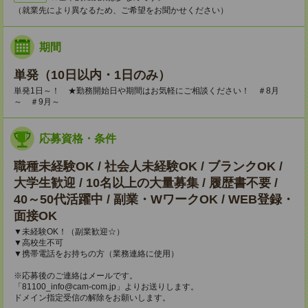
（就業先により異なるため、ご希望をお聞かせください）
期間
単発（10日以内・1日のみ）
単発1日～！ ★勤務開始日や期間はお気軽にご相談ください！ ＃8月
～ ＃9月～
応募資格・条件
職種未経験OK / 社会人未経験OK / ブランクOK /
大学生歓迎 / 10名以上の大量募集 / 履歴書不要 /
40～50代活躍中 / 副業・WワークOK / WEB登録・
面接OK
▼未経験OK！（副業歓迎☆）
▼高校生不可
▼携帯電話をお持ちの方（業務連絡に使用）
※応募後のご連絡はメールです。
「81100_info@cam-com.jp」よりお送りします。
ドメイン指定受信の解除をお願いします。