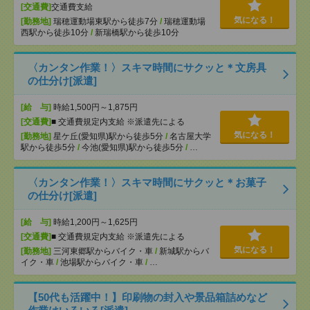
[交通費]
交通費支給
気になる！
[勤務地]
瑞穂運動場東駅から徒歩7分
/
瑞穂運動場
西駅から徒歩10分
/
新瑞橋駅から徒歩10分
〈カンタン作業！〉スキマ時間にサクッと＊文房具
の仕分け[派遣]
[給 与]
時給1,500円～1,875円
[交通費]
■ 交通費規定内支給 ※派遣先による
気になる！
[勤務地]
星ケ丘(愛知県)駅から徒歩5分
/
名古屋大学
駅から徒歩5分
/
今池(愛知県)駅から徒歩5分
/
…
〈カンタン作業！〉スキマ時間にサクッと＊お菓子
の仕分け[派遣]
[給 与]
時給1,200円～1,625円
[交通費]
■ 交通費規定内支給 ※派遣先による
気になる！
[勤務地]
三河東郷駅からバイク・車
/
新城駅からバ
イク・車
/
池場駅からバイク・車
/
…
【50代も活躍中！】印刷物の封入や景品箱詰めなど