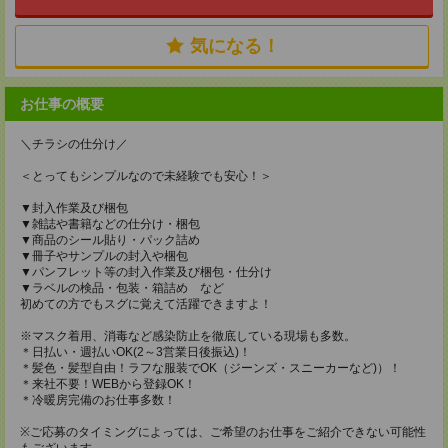
気になる！
お仕事の概要
＼チラシの仕分け／
＜とってもシンプルなので未経験でも安心！＞
▼封入作業及び梱包
▼雑誌や書籍などの仕分け・梱包
▼商品のシール貼り・パック詰め
▼冊子やサンプルの封入や梱包
▼パンフレット等の封入作業及び梱包・仕分け
▼ラベルの検品・包装・箱詰め など
初めての方でもスグに覚えて活躍できますよ！
※マスク着用、消毒など感染防止を徹底している現場も多数。
＊日払い・週払いOK(2～3営業日後振込)！
＊髪色・髪型自由！ラフな服装でOK（ジーンズ・スニーカーなど)）！
＊来社不要！WEBから登録OK！
＊冷暖房完備のお仕事多数！
※ご応募のタイミングによっては、ご希望のお仕事をご紹介できない可能性