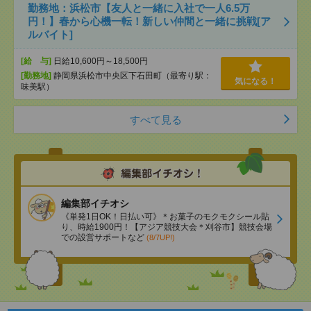
勤務地：浜松市【友人と一緒に入社で一人6.5万
円！】春から心機一転！新しい仲間と一緒に挑戦[ア
ルバイト]
[給 与]
日給10,600円～18,500円
[勤務地]
静岡県浜松市中央区下石田町（最寄り駅：
気になる！
味美駅）
すべて見る
編集部イチオシ
《単発1日OK！日払い可》＊お菓子のモクモクシール貼
り、時給1900円！【アジア競技大会＊刈谷市】競技会場
での設営サポートなど
(8/7UP!)