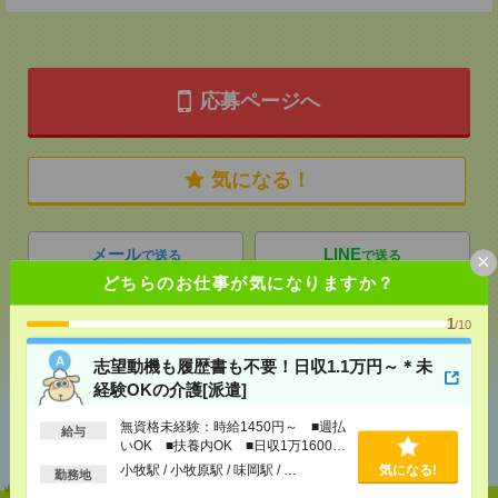
応募ページへ
気になる！
メール
LINE
で送る
で送る
×
どちらのお仕事が気になりますか？
1
/10
シェア
ツイート
ブックマーク
志望動機も履歴書も不要！日収1.1万円～＊未
経験OKの介護[派遣]
あなたの閲覧履歴からの
無資格未経験：時給1450円～ ■週払
給与
おすすめ
いOK ■扶養内OK ■日収1万1600円
以上
小牧駅 / 小牧原駅 / 味岡駅 / …
気になる!
勤務地