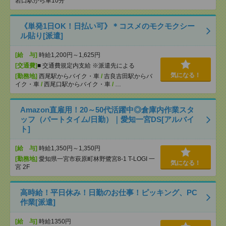
岩口駅から車10分
《単発1日OK！日払い可》＊コスメのモクモクシー
ル貼り[派遣]
[給 与]
時給1,200円～1,625円
[交通費]
■ 交通費規定内支給 ※派遣先による
気になる！
[勤務地]
西尾駅からバイク・車
/
吉良吉田駅からバ
イク・車
/
西尾口駅からバイク・車
/
…
Amazon直雇用！20～50代活躍中◎倉庫内作業スタ
ッフ（パートタイム/日勤）｜愛知一宮DS[アルバイ
ト]
[給 与]
時給1,350円～1,350円
[勤務地]
愛知県一宮市萩原町林野鷺宮8-1 T-LOGI 一
気になる！
宮 2F
高時給！平日休み！日勤のお仕事！ピッキング、PC
作業[派遣]
[給 与]
時給1350円