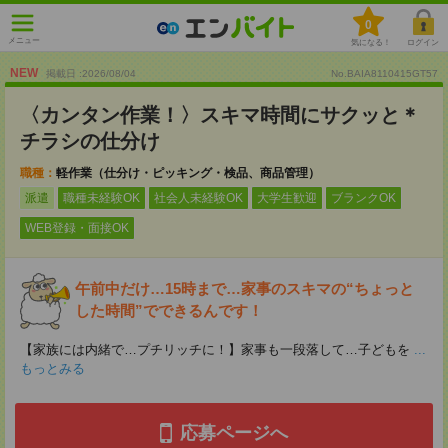
0
メニュー
気になる！
ログイン
NEW
掲載日 :2026
/
08
/
04
No.BAIA8110415GT57
〈カンタン作業！〉スキマ時間にサクッと＊
チラシの仕分け
職種：
軽作業（仕分け・ピッキング・検品、商品管理）
派遣
職種未経験OK
社会人未経験OK
大学生歓迎
ブランクOK
WEB登録・面接OK
午前中だけ…15時まで…家事のスキマの“ちょっと
した時間”でできるんです！
【家族には内緒で…プチリッチに！】家事も一段落して…子どもを
...
もっとみる
応募ページへ