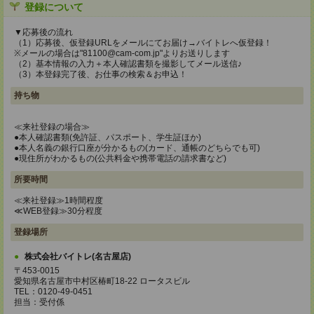
登録について
▼応募後の流れ
（1）応募後、仮登録URLをメールにてお届け→バイトレへ仮登録！
※メールの場合は"81100@cam-com.jp"よりお送りします
（2）基本情報の入力＋本人確認書類を撮影してメール送信♪
（3）本登録完了後、お仕事の検索＆お申込！
持ち物
≪来社登録の場合≫
●本人確認書類(免許証、パスポート、学生証ほか)
●本人名義の銀行口座が分かるもの(カード、通帳のどちらでも可)
●現住所がわかるもの(公共料金や携帯電話の請求書など)
所要時間
≪来社登録≫1時間程度
≪WEB登録≫30分程度
登録場所
株式会社バイトレ(名古屋店)
〒453-0015
愛知県名古屋市中村区椿町18-22 ロータスビル
TEL：0120-49-0451
担当：受付係