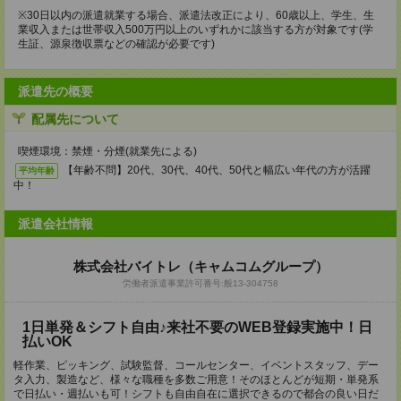
※30日以内の派遣就業する場合、派遣法改正により、60歳以上、学生、生
業収入または世帯収入500万円以上のいずれかに該当する方が対象です(学
生証、源泉徴収票などの確認が必要です)
派遣先の概要
配属先について
喫煙環境：禁煙・分煙(就業先による)
【年齢不問】20代、30代、40代、50代と幅広い年代の方が活躍
平均年齢
中！
派遣会社情報
株式会社バイトレ（キャムコムグループ）
労働者派遣事業許可番号:般13-304758
1日単発＆シフト自由♪来社不要のWEB登録実施中！日
払いOK
軽作業、ピッキング、試験監督、コールセンター、イベントスタッフ、デー
タ入力、製造など、様々な職種を多数ご用意！そのほとんどが短期・単発系
で日払い・週払いも可！シフトも自由自在に選択できるので都合の良い日だ