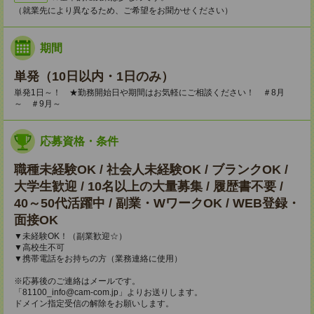
（就業先により異なるため、ご希望をお聞かせください）
期間
単発（10日以内・1日のみ）
単発1日～！ ★勤務開始日や期間はお気軽にご相談ください！ ＃8月
～ ＃9月～
応募資格・条件
職種未経験OK / 社会人未経験OK / ブランクOK /
大学生歓迎 / 10名以上の大量募集 / 履歴書不要 /
40～50代活躍中 / 副業・WワークOK / WEB登録・
面接OK
▼未経験OK！（副業歓迎☆）
▼高校生不可
▼携帯電話をお持ちの方（業務連絡に使用）
※応募後のご連絡はメールです。
「81100_info@cam-com.jp」よりお送りします。
ドメイン指定受信の解除をお願いします。