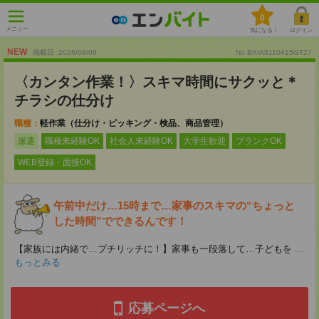
0
メニュー
気になる！
ログイン
NEW
掲載日 :2026
/
08
/
08
No.BAIA8110415GT27
〈カンタン作業！〉スキマ時間にサクッと＊
チラシの仕分け
職種：
軽作業（仕分け・ピッキング・検品、商品管理）
派遣
職種未経験OK
社会人未経験OK
大学生歓迎
ブランクOK
WEB登録・面接OK
午前中だけ…15時まで…家事のスキマの“ちょっと
した時間”でできるんです！
【家族には内緒で…プチリッチに！】家事も一段落して…子どもを
...
もっとみる
応募ページへ