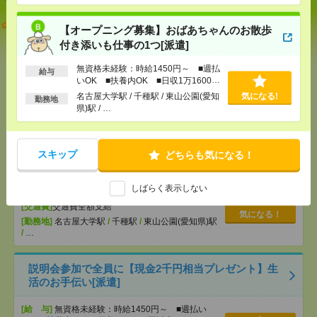
志望動機も履歴書も不要！日収1.1万円～＊未経験OK
【オープニング募集】おばあちゃんのお散歩
の介護[派遣]
付き添いも仕事の1つ[派遣]
[給 与]
無資格未経験：時給1450円～ ■週払い
無資格未経験：時給1450円～ ■週払
給与
OK ■扶養内OK ■日収1万1600円以上
いOK ■扶養内OK ■日収1万1600円
[交通費]
交通費全額支給
気になる！
以上
名古屋大学駅 / 千種駅 / 東山公園(愛知
気になる!
勤務地
[勤務地]
小牧駅
/
小牧原駅
/
味岡駅
/
…
県)駅 / …
【オープニング募集】おばあちゃんのお散歩付き添
いも仕事の1つ[派遣]
スキップ
どちらも気になる！
[給 与]
無資格未経験：時給1450円～ ■週払い
しばらく表示しない
OK ■扶養内OK ■日収1万1600円以上
[交通費]
交通費全額支給
気になる！
[勤務地]
名古屋大学駅
/
千種駅
/
東山公園(愛知県)駅
/
…
説明会参加で全員に【現金2千円相当プレゼント】生
活のお手伝い[派遣]
[給 与]
無資格未経験：時給1450円～ ■週払い