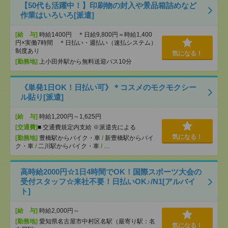
【50代も活躍中！】印刷物の封入や景品箱詰めなど
作業はいろいろ[派遣]
[給 与]
時給1400円 ＊日給9,800円＝時給1,400
円×実働7時間 ＊日払い・週払い（速払システム）
制度あり
気になる！
[勤務地]
上小田井駅から無料送迎バス10分
《単発1日OK！日払い可》＊コスメのモクモクシー
ル貼り[派遣]
[給 与]
時給1,200円～1,625円
[交通費]
■ 交通費規定内支給 ※派遣先による
気になる！
[勤務地]
豊橋駅からバイク・車
/
新豊橋駅からバイ
ク・車
/
二川駅からバイク・車
/
…
高時給2000円☆1日4時間でOK！国際スポーツ大会の
受付スタッフ☆来社不要！日払いOK♪/N1[アルバイ
ト]
[給 与]
時給2,000円～
[勤務地]
愛知県名古屋市中村区名駅（最寄り駅：名
気になる！