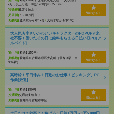
[給 与]
時給1200円+交通費規定支給 【収入例】
9万円以上可能 時給1200円×3.75ｈ×20日
[交通費]
規定支給あり
気になる！
[月収例]
5～10万円
[勤務地]
豊橋駅から車19分
/
大清水駅から車10分
大人気★小さいかわいいキャラクターのPOPUP☆来
社不要！働いたその日に給料もらえる日払い◎/N1[ア
ルバイト]
[給 与]
時給1,250円～
[勤務地]
愛知県名古屋市緑区大高町（最寄り駅：南
気になる！
大高駅）
高時給！平日休み！日勤のお仕事！ピッキング、PC
作業[派遣]
[給 与]
時給1350円
[交通費]
交通費支給有り
気になる！
[勤務地]
愛知県名古屋市中区
土日だけで効率よく稼げる！日給1万円～1万5,000円