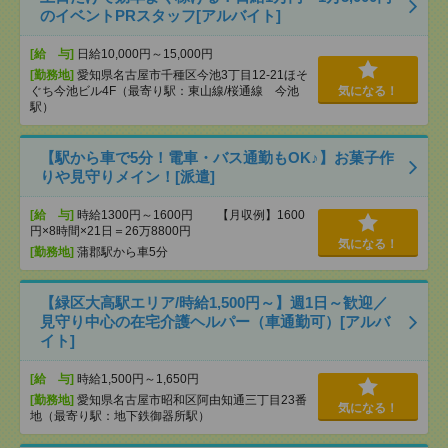
のイベントPRスタッフ[アルバイト]
[給 与]
日給10,000円～15,000円
[勤務地]
愛知県名古屋市千種区今池3丁目12-21ほそ
ぐち今池ビル4F（最寄り駅：東山線/桜通線 今池
気になる！
駅）
【駅から車で5分！電車・バス通勤もOK♪】お菓子作
りや見守りメイン！[派遣]
[給 与]
時給1300円～1600円 【月収例】1600
円×8時間×21日＝26万8800円
気になる！
[勤務地]
蒲郡駅から車5分
【緑区大高駅エリア/時給1,500円～】週1日～歓迎／
見守り中心の在宅介護ヘルパー（車通勤可）[アルバ
イト]
[給 与]
時給1,500円～1,650円
[勤務地]
愛知県名古屋市昭和区阿由知通三丁目23番
気になる！
地（最寄り駅：地下鉄御器所駅）