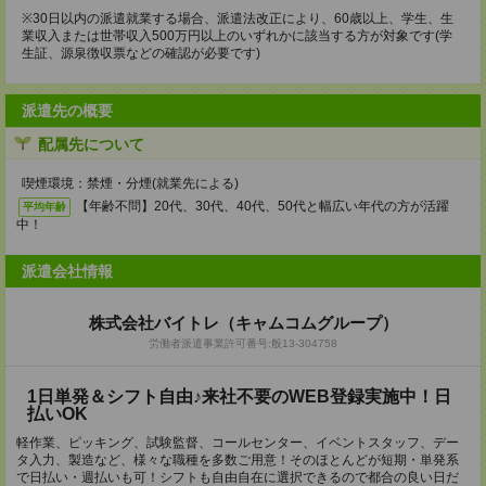
※30日以内の派遣就業する場合、派遣法改正により、60歳以上、学生、生
業収入または世帯収入500万円以上のいずれかに該当する方が対象です(学
生証、源泉徴収票などの確認が必要です)
派遣先の概要
配属先について
喫煙環境：禁煙・分煙(就業先による)
【年齢不問】20代、30代、40代、50代と幅広い年代の方が活躍
平均年齢
中！
派遣会社情報
株式会社バイトレ（キャムコムグループ）
労働者派遣事業許可番号:般13-304758
1日単発＆シフト自由♪来社不要のWEB登録実施中！日
払いOK
軽作業、ピッキング、試験監督、コールセンター、イベントスタッフ、デー
タ入力、製造など、様々な職種を多数ご用意！そのほとんどが短期・単発系
で日払い・週払いも可！シフトも自由自在に選択できるので都合の良い日だ