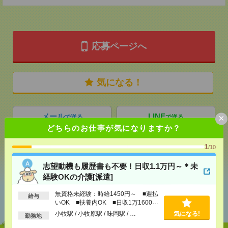
応募ページへ
気になる！
メール
LINE
×
で送る
で送る
どちらのお仕事が気になりますか？
1
/10
シェア
ツイート
ブックマーク
志望動機も履歴書も不要！日収1.1万円～＊未
経験OKの介護[派遣]
あなたの閲覧履歴からの
無資格未経験：時給1450円～ ■週払
給与
おすすめ
いOK ■扶養内OK ■日収1万1600円
以上
小牧駅 / 小牧原駅 / 味岡駅 / …
気になる!
勤務地