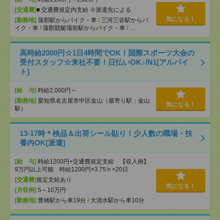
[交通費]
■ 交通費規定内支給 ※派遣先による
気になる！
[勤務地]
蒲郡駅からバイク・車
/
三河三谷駅からバ
イク・車
/
蒲郡競艇場前駅からバイク・車
/
…
高時給2000円☆1日4時間でOK！国際スポーツ大会の
受付スタッフ☆来社不要！日払いOK♪/N1[アルバイ
ト]
[給 与]
時給2,000円～
[勤務地]
愛知県名古屋市中区金山（最寄り駅：金山
気になる！
駅）
13-17時＊検品＆出荷シール貼り！少人数の職場・扶
養内OK[派遣]
[給 与]
時給1200円+交通費規定支給 【収入例】
9万円以上可能 時給1200円×3.75ｈ×20日
[交通費]
規定支給あり
気になる！
[月収例]
5～10万円
[勤務地]
豊橋駅から車19分
/
大清水駅から車10分