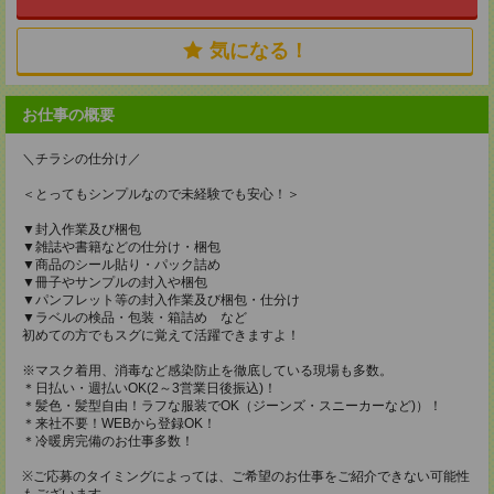
気になる！
お仕事の概要
＼チラシの仕分け／
＜とってもシンプルなので未経験でも安心！＞
▼封入作業及び梱包
▼雑誌や書籍などの仕分け・梱包
▼商品のシール貼り・パック詰め
▼冊子やサンプルの封入や梱包
▼パンフレット等の封入作業及び梱包・仕分け
▼ラベルの検品・包装・箱詰め など
初めての方でもスグに覚えて活躍できますよ！
※マスク着用、消毒など感染防止を徹底している現場も多数。
＊日払い・週払いOK(2～3営業日後振込)！
＊髪色・髪型自由！ラフな服装でOK（ジーンズ・スニーカーなど)）！
＊来社不要！WEBから登録OK！
＊冷暖房完備のお仕事多数！
※ご応募のタイミングによっては、ご希望のお仕事をご紹介できない可能性