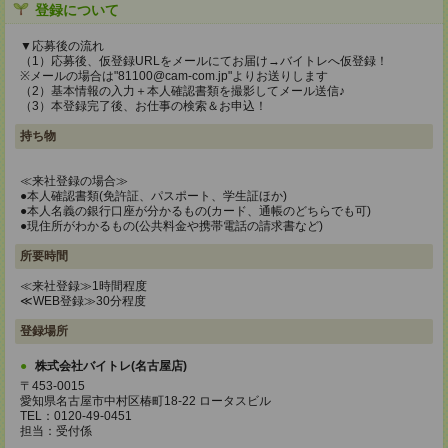
登録について
▼応募後の流れ
（1）応募後、仮登録URLをメールにてお届け→バイトレへ仮登録！
※メールの場合は"81100@cam-com.jp"よりお送りします
（2）基本情報の入力＋本人確認書類を撮影してメール送信♪
（3）本登録完了後、お仕事の検索＆お申込！
持ち物
≪来社登録の場合≫
●本人確認書類(免許証、パスポート、学生証ほか)
●本人名義の銀行口座が分かるもの(カード、通帳のどちらでも可)
●現住所がわかるもの(公共料金や携帯電話の請求書など)
所要時間
≪来社登録≫1時間程度
≪WEB登録≫30分程度
登録場所
株式会社バイトレ(名古屋店)
〒453-0015
愛知県名古屋市中村区椿町18-22 ロータスビル
TEL：0120-49-0451
担当：受付係