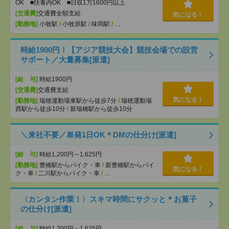
OK ■扶養内OK ■日収1万1600円以上
[交通費]
交通費全額支給
気になる！
[勤務地]
小牧駅
/
小牧原駅
/
味岡駅
/
…
時給1900円！【アジア競技大会】競技会場での設営
サポート／大量募集[派遣]
[給 与]
時給1900円
[交通費]
交通費支給
気になる！
[勤務地]
瑞穂運動場東駅から徒歩7分
/
瑞穂運動場
西駅から徒歩10分
/
新瑞橋駅から徒歩10分
＼来社不要／単発1日OK＊DMの仕分け[派遣]
[給 与]
時給1,200円～1,625円
[勤務地]
豊橋駅からバイク・車
/
新豊橋駅からバイ
気になる！
ク・車
/
二川駅からバイク・車
/
…
〈カンタン作業！〉スキマ時間にサクッと＊お菓子
の仕分け[派遣]
[給 与]
時給1,200円～1,625円