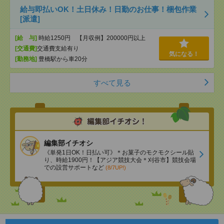
給与即払いOK！土日休み！日勤のお仕事！梱包作業
[派遣]
[給 与]
時給1250円 【月収例】200000円以上
[交通費]
交通費支給有り
気になる！
[勤務地]
豊橋駅から車20分
すべて見る
編集部イチオシ
《単発1日OK！日払い可》＊お菓子のモクモクシール貼
り、時給1900円！【アジア競技大会＊刈谷市】競技会場
での設営サポートなど
(8/7UP!)