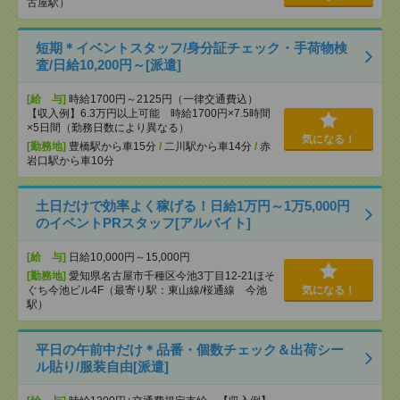
古屋駅）
短期＊イベントスタッフ/身分証チェック・手荷物検
査/日給10,200円～[派遣]
[給 与]
時給1700円～2125円（一律交通費込）
【収入例】6.3万円以上可能 時給1700円×7.5時間
×5日間（勤務日数により異なる）
気になる！
[勤務地]
豊橋駅から車15分
/
二川駅から車14分
/
赤
岩口駅から車10分
土日だけで効率よく稼げる！日給1万円～1万5,000円
のイベントPRスタッフ[アルバイト]
[給 与]
日給10,000円～15,000円
[勤務地]
愛知県名古屋市千種区今池3丁目12-21ほそ
ぐち今池ビル4F（最寄り駅：東山線/桜通線 今池
気になる！
駅）
平日の午前中だけ＊品番・個数チェック＆出荷シー
ル貼り/服装自由[派遣]