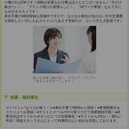
け働ければOKです！経験が必要なお仕事はほとんどございません♪「今だけ
稼ぎたい！」「ブランク明けの肩慣らしに！」「Wワーク希望」なんて方に
もぜひオススメです！
来社不要のWEB登録も実施中ですので、なかなか都合が合わない方や交通費
を節約したい方にもおススメ♪とりあえず登録だけ、という方も大歓迎です♪
様々な仕事に触れ合い、スキルアップしてい
く皆さんをサポートします！
待遇・福利厚生
≪“バイトレ”はココが違う！≫●来社不要でWEBから登録！●希望勤務日を
スケジュール登録！●サイトとメールのやり取りだけで就業開始可能！●就
業当日はサイトからボタンひとつで出勤報告！●サイトから日払い・週払い
申請！登録スタッフさんにとって利便性のよい会社を目指しております。