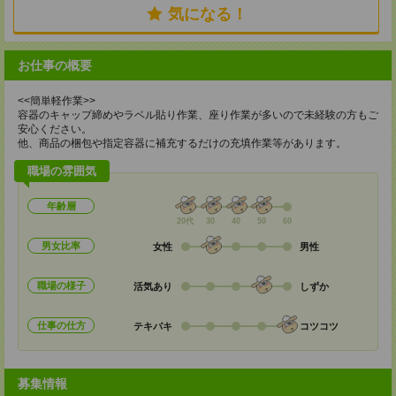
気になる！
お仕事の概要
<<簡単軽作業>>
容器のキャップ締めやラベル貼り作業、座り作業が多いので未経験の方もご
安心ください。
他、商品の梱包や指定容器に補充するだけの充填作業等があります。
職場の雰囲気
年齢層
20代
30
40
50
60
男女比率
女性
男性
職場の様子
活気あり
しずか
仕事の仕方
テキパキ
コツコツ
募集情報