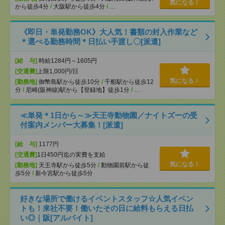
気になる！
から徒歩4分
/
大阪駅から徒歩4分
/
…
《即日・単発勤務OK》大人気！書類の封入作業など
＊選べる勤務時間＊日払い手渡し〇[派遣]
[給 与]
時給1284円～1605円
[交通費]
上限1,000円/日
気になる！
[勤務地]
御幣島駅から徒歩10分
/
千船駅から徒歩12
分
/
尼崎(阪神線)駅から【登録地】徒歩1分
/
…
≪単発＊1日から～≫天王寺動物園／ナイトズーの受
付案内メンバー大募集！[派遣]
[給 与]
1177円
[交通費]
1日450円迄の実費を支給
気になる！
[勤務地]
天王寺駅から徒歩5分
/
動物園前駅から徒
歩5分
/
新今宮駅から徒歩5分
好きな場所で働けるイベントスタッフ☆人気イベン
トも！来社不要！働いたその日に給料もらえる日払
い◎｜阪[アルバイト]