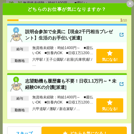
×
[給 与]
無資格未経験：時給1400円～ ■週払い
OK ■扶養内OK ■日収1万1200円以上
どちらのお仕事が気になりますか？
[交通費]
交通費全額支給
気になる！
1
[勤務地]
六甲駅
/
王子公園駅
/
岩屋(兵庫県)駅
/
…
/10
説明会参加で全員に【現金2千円相当プレゼ
志望動機も履歴書も不要！日収1.1万円～＊未経験OK
ント】生活のお手伝い[派遣]
の介護[派遣]
無資格未経験：時給1400円～ ■週払
給与
[給 与]
無資格未経験：時給1400円～ ■週払い
いOK ■扶養内OK ■日収1万1200円
OK ■扶養内OK ■日収1万1200円以上
以上
六甲駅 / 王子公園駅 / 岩屋(兵庫県)駅 /
気になる!
勤務地
[交通費]
交通費全額支給
…
気になる！
[勤務地]
六甲道駅
/
灘駅
/
新在家駅
/
…
志望動機も履歴書も不要！日収1.1万円～＊未
3ヵ月で73万円稼ぐ！未経験OK＊おばあちゃんのお
経験OKの介護[派遣]
話相手など[派遣]
無資格未経験：時給1400円～ ■週払
給与
いOK ■扶養内OK ■日収1万1200円
[給 与]
無資格の方：時給1400円～1750円 / 介護
福祉士：時給1700円～2125円 / 初任者以上：時給
以上
六甲道駅 / 灘駅 / 新在家駅 / …
気になる!
勤務地
1500円～1875円
気になる！
[交通費]
全額支給
[勤務地]
三ノ宮駅
/
新神戸駅
/
市民広場駅
/
…
スキップ
どちらも気になる！