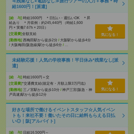
≪残業なし×電話なし≫旅行ツアーの入力＋事務＊時
給1600円！[派遣]
[給 与]
時給1600円 ＊日払い・週払いOK ＊昇
給あり ＊月収例：約245,440円 （時給1,600
円 × 実働7.67h × 20日）
[交通費]
全額支給
気になる！
[勤務地]
西梅田駅から徒歩2分
/
大阪駅から徒歩4分
/
大阪梅田(阪急線)駅から徒歩6分
/
…
未経験応援！人気の学校事務！平日休み*残業なし[派
遣]
[給 与]
時給1600円＋交
[交通費]
*交通費支給(規定有・月額上限3万円迄)
気になる！
[勤務地]
三ノ宮駅から徒歩10分
/
神戸三宮(阪急・神
戸高速)駅から徒歩12分
好きな場所で働けるイベントスタッフ☆人気イベン
トも！来社不要！働いたその日に給料もらえる日払
い◎｜阪[アルバイト]
[給 与]
日給16,500円～