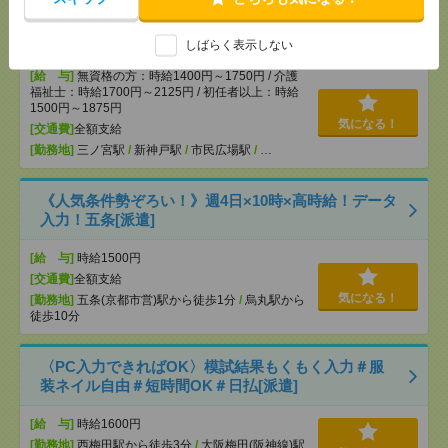
3ヵ月で73万円稼ぐ！未経験OK＊おばあちゃんのお
話相手など＊[派遣]
しばらく表示しない
[給 与]
無資格の方：時給1400円～1750円 / 介護
福祉士：時給1700円～2125円 / 初任者以上：時給
1500円～1875円
気になる！
[交通費]
全額支給
[勤務地]
三ノ宮駅
/
新神戸駅
/
市民広場駅
/
…
《人気条件勢ぞろい！》週4日×10時×高時給！データ
入力！五条[派遣]
[給 与]
時給1500円
[交通費]
全額支給
気になる！
[勤務地]
五条(京都市営)駅から徒歩1分
/
烏丸駅から
徒歩10分
〈PC入力できればOK〉模試結果もくもく入力＃服
装ネイル自由＃短時間OK＃日払[派遣]
[給 与]
時給1600円
[勤務地]
西梅田駅から徒歩3分
/
大阪梅田(阪神線)駅