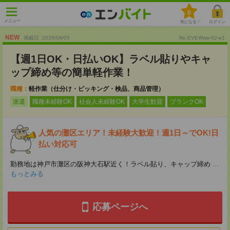
0
メニュー
気になる！
ログイン
NEW
掲載日 :2026
/
08
/
05
No.EVEWwp-02-e1
【週1日OK・日払いOK】ラベル貼りやキャ
ップ締め等の簡単軽作業！
職種：
軽作業（仕分け・ピッキング・検品、商品管理）
派遣
職種未経験OK
社会人未経験OK
大学生歓迎
ブランクOK
人気の灘区エリア！未経験大歓迎！週1日～でOK!日
払い対応可
勤務地は神戸市灘区の阪神大石駅近く！ラベル貼り、キャップ締め
...
もっとみる
応募ページへ