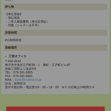
持ち物
【来社登録】
・筆記用具
・ご本人確認書類（身分証明証）
・印鑑（シャチハタ不可）
所要時間
約1時間程度
登録場所
三宮オフィス
〒650-0033
神戸市中央区江戸町98－1 東町・江戸町ビル4F
各線三宮駅より徒歩5分
TEL：078-391-6885
FAX：078-391-6881
MAIL：
kobe@evelink.co.jp
担当：採用担当
受付可能日時：電話受付9：00～18：00 ＷＥＢ応募は24時間ＯＫ