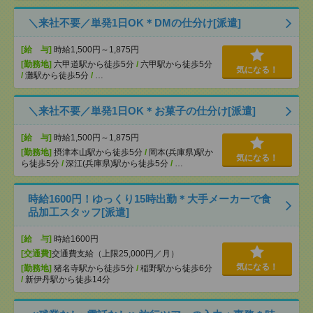
＼来社不要／単発1日OK＊DMの仕分け[派遣]
[給 与]
時給1,500円～1,875円
[勤務地]
六甲道駅から徒歩5分
/
六甲駅から徒歩5分
気になる！
/
灘駅から徒歩5分
/
…
＼来社不要／単発1日OK＊お菓子の仕分け[派遣]
[給 与]
時給1,500円～1,875円
[勤務地]
摂津本山駅から徒歩5分
/
岡本(兵庫県)駅か
気になる！
ら徒歩5分
/
深江(兵庫県)駅から徒歩5分
/
…
時給1600円！ゆっくり15時出勤＊大手メーカーで食
品加工スタッフ[派遣]
[給 与]
時給1600円
[交通費]
交通費支給（上限25,000円／月）
気になる！
[勤務地]
猪名寺駅から徒歩5分
/
稲野駅から徒歩6分
/
新伊丹駅から徒歩14分