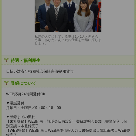
私達の大切にしている事は1人1人と向き合
う事。あなたにあったお仕事を一緒に探しま
しょう。
待遇・福利厚生
日払い対応可/各種社会保険完備/制服貸与
登録について
WEB応募24時間受付OK
▼電話受付
月曜日～土曜日／9：00～18：00
▼登録までの流れ
【来社登録】WEB応募→説明会日時設定→登録説明会参加→書類記入→個
別面談→本登録完了
【WEB登録】WEB応募→WEB基本情報入力→書類提出→電話面談→WEB登
録完了