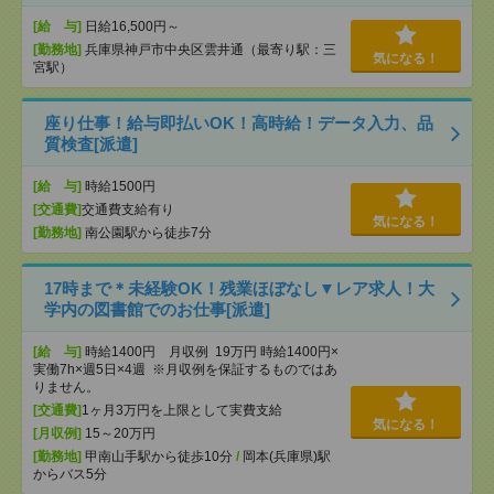
[給 与]
日給16,500円～
[勤務地]
兵庫県神戸市中央区雲井通（最寄り駅：三
気になる！
宮駅）
座り仕事！給与即払いOK！高時給！データ入力、品
質検査[派遣]
[給 与]
時給1500円
[交通費]
交通費支給有り
気になる！
[勤務地]
南公園駅から徒歩7分
17時まで＊未経験OK！残業ほぼなし▼レア求人！大
学内の図書館でのお仕事[派遣]
[給 与]
時給1400円 月収例 19万円 時給1400円×
実働7h×週5日×4週 ※月収例を保証するものではあ
りません。
[交通費]
1ヶ月3万円を上限として実費支給
気になる！
[月収例]
15～20万円
[勤務地]
甲南山手駅から徒歩10分
/
岡本(兵庫県)駅
からバス5分