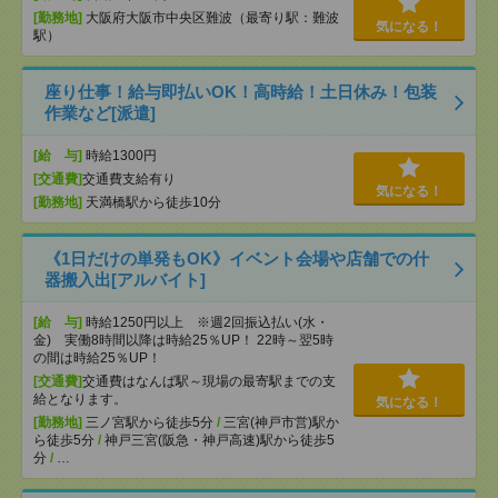
[勤務地]
大阪府大阪市中央区難波（最寄り駅：難波
気になる！
駅）
座り仕事！給与即払いOK！高時給！土日休み！包装
作業など[派遣]
[給 与]
時給1300円
[交通費]
交通費支給有り
気になる！
[勤務地]
天満橋駅から徒歩10分
《1日だけの単発もOK》イベント会場や店舗での什
器搬入出[アルバイト]
[給 与]
時給1250円以上 ※週2回振込払い(水・
金) 実働8時間以降は時給25％UP！ 22時～翌5時
の間は時給25％UP！
[交通費]
交通費はなんば駅～現場の最寄駅までの支
給となります。
気になる！
[勤務地]
三ノ宮駅から徒歩5分
/
三宮(神戸市営)駅か
ら徒歩5分
/
神戸三宮(阪急・神戸高速)駅から徒歩5
分
/
…