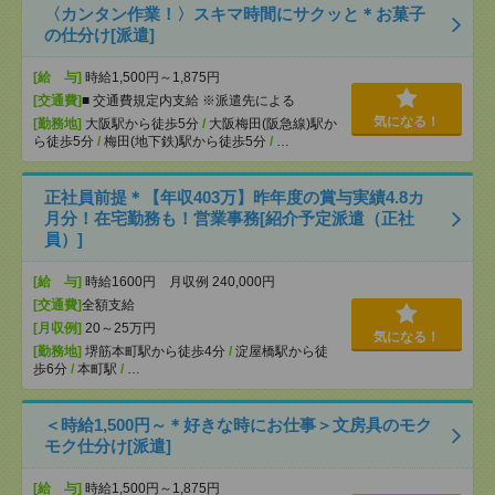
〈カンタン作業！〉スキマ時間にサクッと＊お菓子
の仕分け[派遣]
[給 与]
時給1,500円～1,875円
[交通費]
■ 交通費規定内支給 ※派遣先による
気になる！
[勤務地]
大阪駅から徒歩5分
/
大阪梅田(阪急線)駅か
ら徒歩5分
/
梅田(地下鉄)駅から徒歩5分
/
…
正社員前提＊【年収403万】昨年度の賞与実績4.8カ
月分！在宅勤務も！営業事務[紹介予定派遣（正社
員）]
[給 与]
時給1600円 月収例 240,000円
[交通費]
全額支給
[月収例]
20～25万円
気になる！
[勤務地]
堺筋本町駅から徒歩4分
/
淀屋橋駅から徒
歩6分
/
本町駅
/
…
＜時給1,500円～＊好きな時にお仕事＞文房具のモク
モク仕分け[派遣]
[給 与]
時給1,500円～1,875円