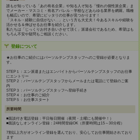
誰もが知っている「あの有名企業」や知る人ぞ知る「憧れの個性派企業」ま
でメーカー・マスコミ・有名アパレル・学校などあらゆる業界を網羅。職種
も幅広いので、希望にピッタリの仕事が見つかります！
「スキル・経験に自信がない…」という方も大丈夫！今あるスキルや経験を
活かせる＆伸ばせるお仕事を紹介します。
私たちは「じっくりお付き合いさせて頂く」派遣会社であるため、希望はも
ちろん不安や疑問もご相談ください。
登録について
★お仕事のご紹介にはパーソルテンプスタッフへのご登録が必要となりま
す。
STEP１：エン派遣またはエンバイトからパーソルテンプスタッフのお仕事
にエントリー
STEP２：パーソルテンプスタッフからメールまたは電話にて登録のご案
内
STEP３：パーソルテンプスタッフへ登録手続き
STEP４：お仕事のご紹介
STEP５：お仕事スタート
所要時間
■面談付き電話登録：平日毎日開催（夜間・土曜にも開催中！）
■面談なしオンライン登録：24時間登録OK（所要時間は15～30分程）
7割以上方がオンライン登録を選んでおり、安心してお仕事開始されており
ます