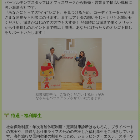
パーソルテンプスタッフはオフィスワークから販売・営業まで幅広い職種に
強い派遣会社です。
『あなたにとっての“イイ”シゴト』を見つけるため、コーディネーターがさま
ざまな角度から相談にのります。まずはアナタの想いをじっくりとお聞かせ
ください。派遣がはじめての方でも大丈夫！ 登録時には派遣で働くメリット
から仕事探しのポイントまで幅広く説明。あなたにぴったりのオシゴト探し
をサポートいたします！
就業期間中も、ご安心ください！私たちがみ
なさんをバックアップさせていただきます。
待遇・福利厚生
社会保険制度・年次有給休暇制度・定期健康診断はもちろん、プライベート
の充実や、快適なお仕事ライフのための充実した福利厚生をご用意していま
す。海外旅行や国内宿泊の割引をはじめ、ショッピング・エステ、スポーツ