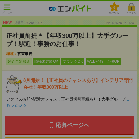
0
メニュー
気になる！
ログイン
NEW
掲載日 :2026
/
08
/
07
No.TSW26-0501341
正社員前提＊【年収300万以上】大手グルー
プ！駅近！事務のお仕事！
職種：
営業事務
紹介予定派遣
職種未経験OK
ブランクOK
WEB登録・面接OK
8月開始！【正社員のチャンスあり】インテリア専門
会社！年収300万以上↑
アクセス抜群○駅近オフィス！正社員切替実績あり！大手グループ
...
もっとみる
応募ページへ