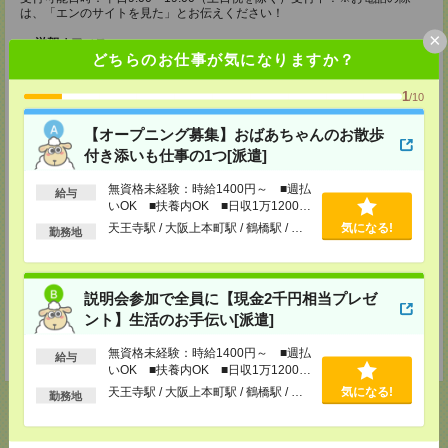
は、「エンのサイトを見た」とお伝えください！
×
滋賀オフィス
どちらのお仕事が気になりますか？
〒525-0032 滋賀県草津市大路1-1-1 エルティ932 3F
■JR草津駅から徒歩1分
TEL：0120-537-102
1
/10
担当：パーソルテンプスタッフ(株) 予約専用ダイヤル
受付可能日時：平日9:00～19:00（土日祝を除く）受付中！※お電話の際
【オープニング募集】おばあちゃんのお散歩
は、「エンのサイトを見た」とお伝えください！
付き添いも仕事の1つ[派遣]
姫路オフィス
〒670-0913
無資格未経験：時給1400円～ ■週払
給与
兵庫県姫路市西駅前町73 姫路ターミナルスクエア5F
いOK ■扶養内OK ■日収1万1200円
■JR姫路駅から徒歩1分
以上
天王寺駅 / 大阪上本町駅 / 鶴橋駅 / …
気になる!
勤務地
TEL：0120-537-102
担当：パーソルテンプスタッフ(株) 予約専用ダイヤル
受付可能日時：平日9:00～19:00（土日祝を除く）受付中！※お電話の際
は、「エンのサイトを見た」とお伝えください！
説明会参加で全員に【現金2千円相当プレゼ
登録交通費
ント】生活のお手伝い[派遣]
【面談付き電話登録】・【面談なしオンライン登録】どちらも来社不要で
無資格未経験：時給1400円～ ■週払
す！
給与
いOK ■扶養内OK ■日収1万1200円
以上
天王寺駅 / 大阪上本町駅 / 鶴橋駅 / …
気になる!
勤務地