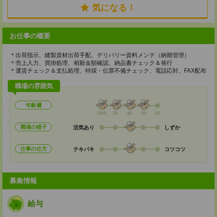
気になる！
お仕事の概要
＊出荷指示、縫製資材出荷手配、デリバリー資料メンテ（納期管理）
＊売上入力、買掛処理、相殺金額確認、納品書チェック＆発行
＊運賃チェック＆支払処理、特採・伝票不備チェック、電話応対、FAX配布
職場の雰囲気
年齢層
20代
30
40
50
60
職場の様子
活気あり
しずか
仕事の仕方
テキパキ
コツコツ
募集情報
給与