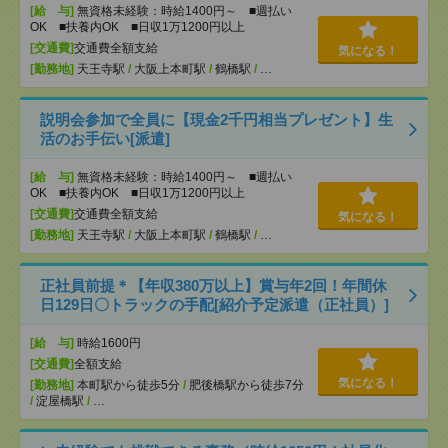
[給 与]
無資格未経験：時給1400円～ ■週払い
OK ■扶養内OK ■日収1万1200円以上
[交通費]
交通費全額支給
気になる！
[勤務地]
天王寺駅
/
大阪上本町駅
/
鶴橋駅
/
…
説明会参加で全員に【現金2千円相当プレゼント】生
活のお手伝い[派遣]
[給 与]
無資格未経験：時給1400円～ ■週払い
OK ■扶養内OK ■日収1万1200円以上
[交通費]
交通費全額支給
気になる！
[勤務地]
天王寺駅
/
大阪上本町駅
/
鶴橋駅
/
…
正社員前提＊【年収380万以上】賞与年2回！年間休
日129日〇トラックの手配[紹介予定派遣（正社員）]
[給 与]
時給1600円
[交通費]
全額支給
気になる！
[勤務地]
本町駅から徒歩5分
/
肥後橋駅から徒歩7分
/
淀屋橋駅
/
…