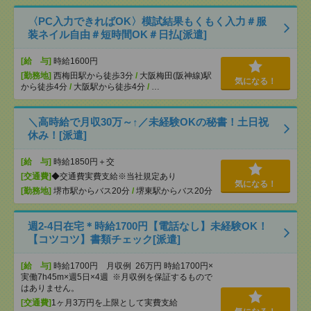
〈PC入力できればOK〉模試結果もくもく入力＃服
装ネイル自由＃短時間OK＃日払[派遣]
[給 与]
時給1600円
[勤務地]
西梅田駅から徒歩3分
/
大阪梅田(阪神線)駅
気になる！
から徒歩4分
/
大阪駅から徒歩4分
/
…
＼高時給で月収30万～↑／未経験OKの秘書！土日祝
休み！[派遣]
[給 与]
時給1850円＋交
[交通費]
◆交通費実費支給※当社規定あり
気になる！
[勤務地]
堺市駅からバス20分
/
堺東駅からバス20分
週2-4日在宅＊時給1700円【電話なし】未経験OK！
【コツコツ】書類チェック[派遣]
[給 与]
時給1700円 月収例 26万円 時給1700円×
実働7h45m×週5日×4週 ※月収例を保証するもので
はありません。
[交通費]
1ヶ月3万円を上限として実費支給