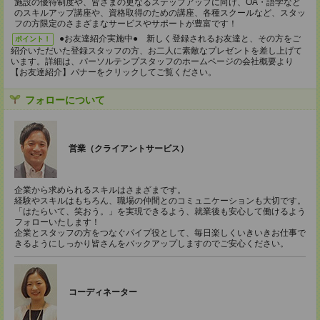
施設の優待制度や、皆さまの更なるステップアップに向け、OA・語学など
のスキルアップ講座や、資格取得のための講座、各種スクールなど、スタッ
フの方限定のさまざまなサービスやサポートが豊富です！
●お友達紹介実施中● 新しく登録されるお友達と、その方をご
ポイント！
紹介いただいた登録スタッフの方、お二人に素敵なプレゼントを差し上げて
います。詳細は、パーソルテンプスタッフのホームページの会社概要より
【お友達紹介】バナーをクリックしてご覧ください。
フォローについて
営業（クライアントサービス）
企業から求められるスキルはさまざまです。
経験やスキルはもちろん、職場の仲間とのコミュニケーションも大切です。
「はたらいて、笑おう。」を実現できるよう、就業後も安心して働けるよう
フォローいたします！
企業とスタッフの方をつなぐパイプ役として、毎日楽しくいきいきお仕事で
きるようにしっかり皆さんをバックアップしますのでご安心ください。
コーディネーター