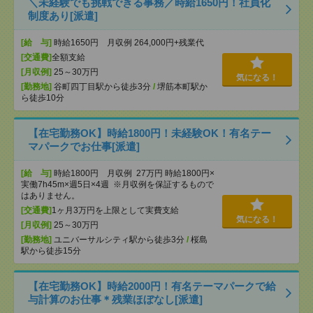
＼未経験でも挑戦できる事務／時給1650円！社員化
制度あり[派遣]
[給 与]
時給1650円 月収例 264,000円+残業代
[交通費]
全額支給
[月収例]
25～30万円
気になる！
[勤務地]
谷町四丁目駅から徒歩3分
/
堺筋本町駅か
ら徒歩10分
【在宅勤務OK】時給1800円！未経験OK！有名テー
マパークでお仕事[派遣]
[給 与]
時給1800円 月収例 27万円 時給1800円×
実働7h45m×週5日×4週 ※月収例を保証するもので
はありません。
[交通費]
1ヶ月3万円を上限として実費支給
気になる！
[月収例]
25～30万円
[勤務地]
ユニバーサルシティ駅から徒歩3分
/
桜島
駅から徒歩15分
【在宅勤務OK】時給2000円！有名テーマパークで給
与計算のお仕事＊残業ほぼなし[派遣]