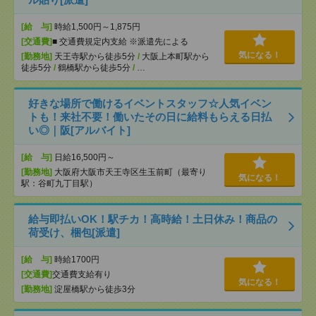
[給 与]
時給1,500円～1,875円
[交通費]
■ 交通費規定内支給 ※派遣先による
気になる！
[勤務地]
天王寺駅から徒歩5分
/
大阪上本町駅から
徒歩5分
/
鶴橋駅から徒歩5分
/
…
好きな場所で働けるイベントスタッフ☆人気イベン
トも！来社不要！働いたその日に給料もらえる日払
い◎｜阪[アルバイト]
[給 与]
日給16,500円～
[勤務地]
大阪府大阪市天王寺区生玉前町（最寄り
気になる！
駅：谷町九丁目駅）
給与即払いOK！駅チカ！高時給！土日休み！商品の
荷受け、梱包[派遣]
[給 与]
時給1700円
[交通費]
交通費支給有り
気になる！
[勤務地]
淀屋橋駅から徒歩3分