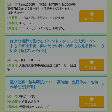
[給 与]
時給2000円 月収例 30万円 時給2000円×
実働7h30m×週5日×4週 ※月収例を保証するもので
はありません。
[交通費]
1ヶ月3万円を上限として実費支給
気になる！
[月収例]
30万円～
[勤務地]
ユニバーサルシティ駅から徒歩5分
好きな場所で働けるイベントスタッフ☆人気イベン
トも！来社不要！働いたその日に給料もらえる日払
い◎｜阪[アルバイト]
[給 与]
日給16,500円～
[勤務地]
大阪府大阪市中央区難波（最寄り駅：難波
気になる！
駅）
座り仕事！給与即払いOK！高時給！土日休み！包装
作業など[派遣]
[給 与]
時給1300円
[交通費]
交通費支給有り
気になる！
[勤務地]
天満橋駅から徒歩10分