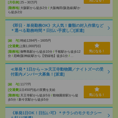
気になる！
[月収例]
25～30万円
[勤務地]
大阪駅から徒歩2分
/
大阪梅田(阪急線)駅か
ら徒歩2分
《即日・単発勤務OK》大人気！書類の封入作業など
＊選べる勤務時間＊日払い手渡し〇[派遣]
[給 与]
時給1284円～1605円
[交通費]
上限1,000円/日
気になる！
[勤務地]
御幣島駅から徒歩10分
/
千船駅から徒歩12
分
/
尼崎(阪神線)駅から【登録地】徒歩1分
/
…
≪単発＊1日から～≫天王寺動物園／ナイトズーの受
付案内メンバー大募集！[派遣]
[給 与]
1177円
[交通費]
1日450円迄の実費を支給
気になる！
[勤務地]
天王寺駅から徒歩5分
/
動物園前駅から徒
歩5分
/
新今宮駅から徒歩5分
《単発1日OK！日払い可》＊チラシのモクモクシー
ル貼り[派遣]