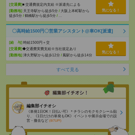
[交通費]
■ 交通費規定内支給 ※派遣先による
気になる！
[勤務地]
天王寺駅から徒歩5分
/
大阪上本町駅から
徒歩5分
/
鶴橋駅から徒歩5分
/
…
〇高時給1500円〇営業アシスタント@車OK[派遣]
[給 与]
時給1500円＋交
[交通費]
◆交通費実費支給※当社規定あり
気になる！
[勤務地]
津久野駅から徒歩12分
/
鳳駅から徒歩14分
すべて見る
編集部イチオシ
《単発1日OK！日払い可》＊チラシのモクモクシール貼
り、《1日だけの単発もOK》イベントや展示会場での設
営・撤去など
(8/7UP!)