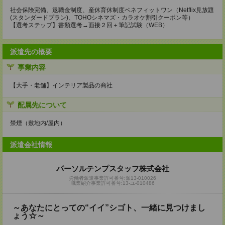
社会保険完備、退職金制度、産休育休制度ベネフィットワン（Netflix見放題
(スタンダードプラン)、TOHOシネマズ・カラオケ割引クーポン等）
【選考ステップ】書類選考→面接２回＋筆記試験（WEB）
派遣先の概要
事業内容
【大手・老舗】インテリア製品の商社
配属先について
禁煙（敷地内/屋内）
派遣会社情報
パーソルテンプスタッフ株式会社
労働者派遣事業許可番号:派13-010026
職業紹介事業許可番号:13-ユ-010486
～あなたにとっての“イイ”シゴト、一緒に見つけまし
ょう☆～