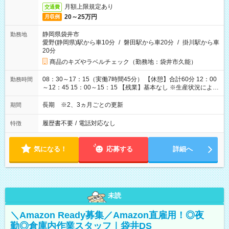
月額上限規定あり
交通費
20～25万円
月収例
静岡県袋井市
勤務地
愛野(静岡県)駅から車10分
/
磐田駅から車20分
/
掛川駅から車
20分
商品のキズやラベルチェック（勤務地：袋井市久能）
08：30～17：15（実働7時間45分） 【休憩】合計60分 12：00
勤務時間
～12：45 15：00～15：15 【残業】基本なし ※生産状況によ
り、1日1時間程度発生する可能性あり
長期 ※2、3ヵ月ごとの更新
期間
履歴書不要
/
電話対応なし
特徴
気になる！
応募する
詳細へ
未読
＼Amazon Ready募集／Amazon直雇用！◎夜
勤◎倉庫内作業スタッフ｜袋井DS