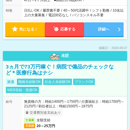
即日～2ヶ月以上 ■開始日の相談OK！
期間
日払いOK
/
履歴書不要
/
40～50代活躍中
/
シフト勤務
/
10名以
特徴
上の大量募集
/
電話対応なし
/
パソコンスキル不要
気になる！
応募する
詳細へ
掲載日：2026.08.07
未読
3ヵ月で73万円稼ぐ！病院で備品のチェックな
ど＊医療行為はナシ
派遣
職種未経験OK
社会人未経験OK
ブランクOK
WEB登録・面接OK
無資格の方：時給1400円～1750円 / 介護福祉士：時給1700円～
給与
2125円 / 初任者以上：時給1500円～1875円
交通費別途支給あり
全額支給
交通費
20～25万円
月収例