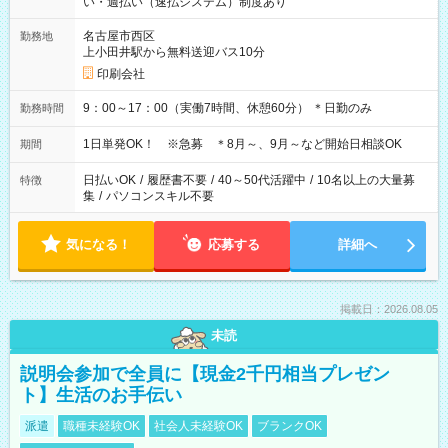
い・週払い（速払システム）制度あり
名古屋市西区
勤務地
上小田井駅から無料送迎バス10分
印刷会社
9：00～17：00（実働7時間、休憩60分） ＊日勤のみ
勤務時間
1日単発OK！ ※急募 ＊8月～、9月～など開始日相談OK
期間
日払いOK
/
履歴書不要
/
40～50代活躍中
/
10名以上の大量募
特徴
集
/
パソコンスキル不要
気になる！
応募する
詳細へ
掲載日：2026.08.05
未読
説明会参加で全員に【現金2千円相当プレゼン
ト】生活のお手伝い
派遣
職種未経験OK
社会人未経験OK
ブランクOK