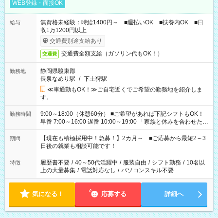
WEB登録・面接OK
無資格未経験：時給1400円～ ■週払いOK ■扶養内OK ■日
給与
収1万1200円以上
交通費別途支給あり
交通費全額支給（ガソリン代もOK！）
交通費
静岡県駿東郡
勤務地
長泉なめり駅
/
下土狩駅
≪車通勤もOK！≫ご自宅近くでご希望の勤務地を紹介しま
す。
9:00～18:00（休憩60分） ■ご希望があれば下記シフトもOK！
勤務時間
早番 7:00～16:00 遅番 10:00～19:00 「家族と休みを合わせた
い」 「余裕を持って夕飯の準備がしたい」 「できれば残業はし
たくない」 など、ご希望を教えてくださいね。 ※Wワーク希望
【現在も積極採用中！急募！】2カ月～ ■ご応募から最短2～3
期間
の方へ 今ご覧のお仕事で希望する勤務時間と、もう1つのお仕事
日後の就業も相談可能です！
の勤務時間。 合計で週40時間を超える場合は応募できません。
履歴書不要
/
40～50代活躍中
/
服装自由
/
シフト勤務
/
10名以
特徴
上の大量募集
/
電話対応なし
/
パソコンスキル不要
気になる！
応募する
詳細へ