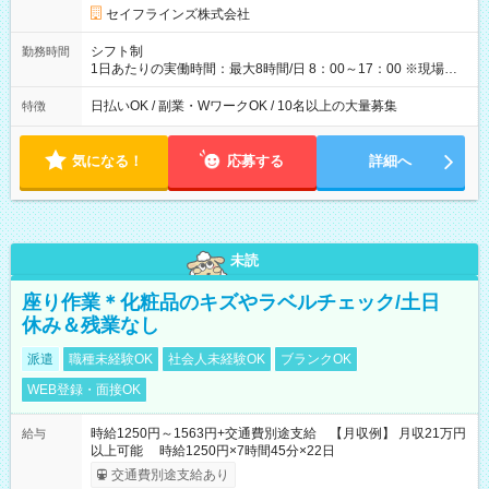
長さ：3ヶ月 雇用形態、給与は本採用時と同じです。
セイフラインズ株式会社
シフト制
勤務時間
1日あたりの実働時間：最大8時間/日 8：00～17：00 ※現場によ
っては多少時間は前後します ▶残業ほとんどなし！ ▶時間より
早く終わることの方が多いと思います。現場によっては午前中
日払いOK / 副業・WワークOK / 10名以上の大量募集
特徴
で終わってしまう場合も。その場合も日給は同額支給！ ▶ご希
望の方は夜勤（21:00～6:00）のお仕事も可能。
気になる！
応募する
詳細へ
未読
座り作業＊化粧品のキズやラベルチェック/土日
休み＆残業なし
派遣
職種未経験OK
社会人未経験OK
ブランクOK
WEB登録・面接OK
時給1250円～1563円+交通費別途支給 【月収例】 月収21万円
給与
以上可能 時給1250円×7時間45分×22日
交通費別途支給あり