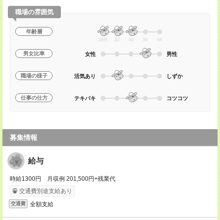
職場の雰囲気
年齢層
20代
30
40
50
60
男女比率
女性
男性
職場の様子
活気あり
しずか
仕事の仕方
テキパキ
コツコツ
募集情報
給与
時給1300円 月収例 201,500円+残業代
交通費別途支給あり
全額支給
交通費