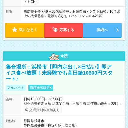
ね。 ※Wワーク希望の方へ 今ご覧のお仕事で希望する勤務時間
トもOK！
と、もう1つのお仕事の勤務時間。 合計で週40時間を超える場
合は応募できません。
履歴書不要
/
40～50代活躍中
/
服装自由
/
シフト勤務
/
10名以
特徴
上の大量募集
/
電話対応なし
/
パソコンスキル不要
気になる！
応募する
詳細へ
未読
集合場所：浜松市【即内定出し×日払い】即ア
イス食べ放題！未経験でも高日給10600円スタ
ート♪
アルバイト
職種未経験OK
日給10,600円～18,500円
給与
◎交通費規定支給 ◎残業手当、出張手当 ◎夜勤の場合：22時～
翌5時は割増給与 ◎日払い・週払い可(希望者／条件有) ◎社食あ
交通費別途支給あり
り ＜月収例＞ 入社3か月：月収28万 入社1年：月収39万 ◎自分
のぺースで勤務可能 週2～OK！あなたの働き方と相談します♪
静岡県袋井市
勤務地
ダブルワークも可能です☺ ◎髪色、ピアス、タトゥーOK おしゃ
静岡県袋井市（最寄り駅：味美駅）
れも自由に楽しめます！ 【試用期間】試用期間あり 試用期間の