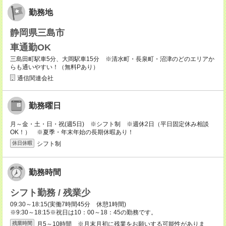
勤務地
静岡県三島市
車通勤OK
三島田町駅車5分、大岡駅車15分 ※清水町・長泉町・沼津のどのエリアか
らも通いやすい！（無料Pあり）
通信関連会社
勤務曜日
月～金・土・日・祝(週5日) ※シフト制 ※週休2日（平日固定休み相談
OK！） ※夏季・年末年始の長期休暇あり！
シフト制
休日休暇
勤務時間
シフト勤務 / 残業少
09:30～18:15(実働7時間45分 休憩1時間)
※9:30～18:15※祝日は10：00～18：45の勤務です。
月5～10時間 ※月末月初に残業をお願いする可能性がありま
残業時間