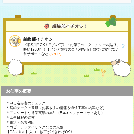
編集部イチオシ
《単発1日OK！日払い可》＊お菓子のモクモクシール貼り、
時給1900円！【アジア競技大会＊刈谷市】競技会場での設
営サポートなど
(8/7UP!)
お仕事の概要
＊申し込み書のチェック
＊契約データの登録（お客さまの情報や通信工事の内容など）
＊アンケートや営業実績の集計（Excelのフォーマットあり）
＊工事日程の調整
＊電話・来客対応
＊コピー、ファイリングなどの庶務
【OAスキル】入力・修正ができればOK！