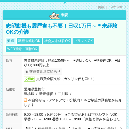
掲載日：2026.08.07
未読
志望動機も履歴書も不要！日収1万円～＊未経験
OKの介護
派遣
職種未経験OK
社会人未経験OK
ブランクOK
WEB登録・面接OK
無資格未経験：時給1350円～ ■週払いOK ■扶養内OK ■日
給与
収1万800円以上
交通費別途支給あり
交通費全額支給（ガソリン代もOK！）
交通費
愛知県豊橋市
勤務地
豊橋駅
/
新豊橋駅
/
二川駅
/
…
≪自宅からドアtoドアで30分以内！≫ご希望の勤務地を紹介
します。
9:00～18:00（休憩60分） ■ご希望があれば下記シフトもOK！
勤務時間
早番 7:00～16:00 遅番 10:00～19:00 「家族と休みを合わせた
い」 「余裕を持って夕飯の準備がしたい」 「できれば残業はし
たくない」 など、ご希望を教えてくださいね。 ※Wワーク希望