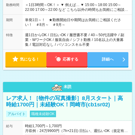
＜1日3時間～OK！＞ ▼ 例えば… ▼ 15:00～18:00 15:00～
勤務時間
22:00 17:00～22:00 など こちら以外の時間もお気軽にご相談く
ださい！
単発1日～！ ★勤務開始日や期間はお気軽にご相談くださ
期間
い！ ＃8月～ ＃9月～
週1日からOK
/
日払いOK
/
履歴書不要
/
40～50代活躍中
/
副
特徴
業・WワークOK
/
服装自由
/
シフト勤務
/
10名以上の大量募
集
/
電話対応なし
/
パソコンスキル不要
気になる！
応募する
詳細へ
未読
レア求人！［物件の写真撮影］8月スタート｜高
時給1700円｜未経験OK！岡崎市(cb1sr02)
アルバイト
職種未経験OK
時給1,700円～1,700円
給与
月収例：24万9900円（7h×21日) 日払い、週払いOK（規定有