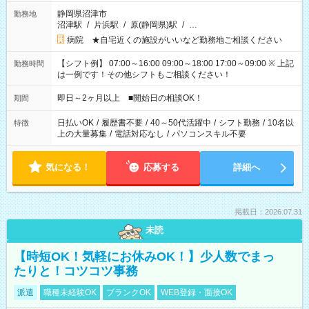
静岡県沼津市
勤務地
沼津駅
/
片浜駅
/
原(静岡県)駅
/
…
病院 ★自宅近くの施設がいいなど勤務地ご相談ください
【シフト例】 07:00～16:00 09:00～18:00 17:00～09:00 ※ 上記
勤務時間
は一例です！その他シフトもご相談ください！
即日～2ヶ月以上 ■開始日の相談OK！
期間
日払いOK
/
履歴書不要
/
40～50代活躍中
/
シフト勤務
/
10名以
特徴
上の大量募集
/
電話対応なし
/
パソコンスキル不要
気になる！
応募する
詳細へ
掲載日：2026.07.31
未読
【時短OK！気軽にお休みOK！】少人数でまっ
たりと！コツコツ事務
派遣
職種未経験OK
ブランクOK
WEB登録・面接OK