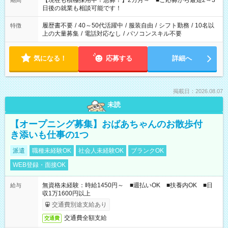
【現在も積極採用中！急募！】2カ月～ ■ご応募から最短2～3
期間
の方へ 今ご覧のお仕事で希望する勤務時間と、もう1つのお仕事
日後の就業も相談可能です！
の勤務時間。 合計で週40時間を超える場合は応募できません。
履歴書不要
/
40～50代活躍中
/
服装自由
/
シフト勤務
/
10名以
特徴
上の大量募集
/
電話対応なし
/
パソコンスキル不要
気になる！
応募する
詳細へ
掲載日：2026.08.07
未読
【オープニング募集】おばあちゃんのお散歩付
き添いも仕事の1つ
派遣
職種未経験OK
社会人未経験OK
ブランクOK
WEB登録・面接OK
無資格未経験：時給1450円～ ■週払いOK ■扶養内OK ■日
給与
収1万1600円以上
交通費別途支給あり
交通費全額支給
交通費