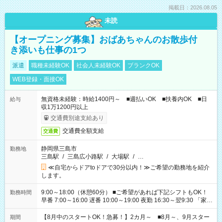
掲載日：2026.08.05
未読
【オープニング募集】おばあちゃんのお散歩付
き添いも仕事の1つ
派遣
職種未経験OK
社会人未経験OK
ブランクOK
WEB登録・面接OK
無資格未経験：時給1400円～ ■週払いOK ■扶養内OK ■日
給与
収1万1200円以上
交通費別途支給あり
交通費全額支給
交通費
静岡県三島市
勤務地
三島駅
/
三島広小路駅
/
大場駅
/
…
≪自宅からドアtoドアで30分以内！≫ご希望の勤務地を紹介
します。
9:00～18:00（休憩60分） ■ご希望があれば下記シフトもOK！
勤務時間
早番 7:00～16:00 遅番 10:00～19:00 夜勤 16:30～翌9:30 「家族
と休みを合わせたい」 「余裕を持って夕飯の準備がしたい」
「できれば残業はしたくない」 など、ご希望を教えてください
【8月中のスタートOK！急募！】2カ月～ ■8月～、9月スター
期間