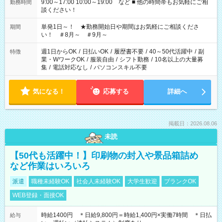
9:00～17:00 10:00～19:00 など ■ 他の時間帯もお気軽にご相
勤務時間
談ください！
単発1日～！ ★勤務開始日や期間はお気軽にご相談くださ
期間
い！ ＃8月～ ＃9月～
週1日からOK
/
日払いOK
/
履歴書不要
/
40～50代活躍中
/
副
特徴
業・WワークOK
/
服装自由
/
シフト勤務
/
10名以上の大量募
集
/
電話対応なし
/
パソコンスキル不要
気になる！
応募する
詳細へ
掲載日：2026.08.06
未読
【50代も活躍中！】印刷物の封入や景品箱詰め
など作業はいろいろ
派遣
職種未経験OK
社会人未経験OK
大学生歓迎
ブランクOK
WEB登録・面接OK
時給1400円 ＊日給9,800円＝時給1,400円×実働7時間 ＊日払
給与