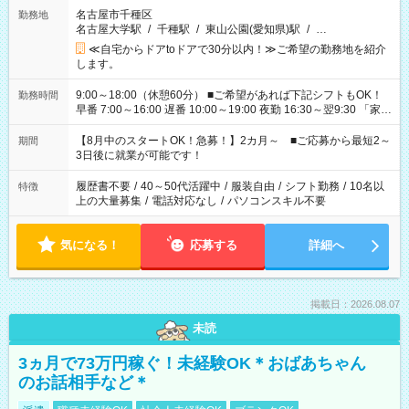
名古屋市千種区
勤務地
名古屋大学駅
/
千種駅
/
東山公園(愛知県)駅
/
…
≪自宅からドアtoドアで30分以内！≫ご希望の勤務地を紹介
します。
9:00～18:00（休憩60分） ■ご希望があれば下記シフトもOK！
勤務時間
早番 7:00～16:00 遅番 10:00～19:00 夜勤 16:30～翌9:30 「家族
と休みを合わせたい」 「余裕を持って夕飯の準備がしたい」
「できれば残業はしたくない」 など、ご希望を教えてください
【8月中のスタートOK！急募！】2カ月～ ■ご応募から最短2～
期間
ね。 ※Wワーク希望の方へ 今ご覧のお仕事で希望する勤務時間
3日後に就業が可能です！
と、もう1つのお仕事の勤務時間。 合計で週40時間を超える場
合は応募できません。
履歴書不要
/
40～50代活躍中
/
服装自由
/
シフト勤務
/
10名以
特徴
上の大量募集
/
電話対応なし
/
パソコンスキル不要
気になる！
応募する
詳細へ
掲載日：2026.08.07
未読
3ヵ月で73万円稼ぐ！未経験OK＊おばあちゃん
のお話相手など＊