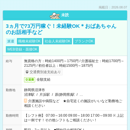
掲載日：2026.08.07
未読
3ヵ月で73万円稼ぐ！未経験OK＊おばあちゃん
のお話相手など
派遣
職種未経験OK
社会人未経験OK
ブランクOK
WEB登録・面接OK
無資格の方：時給1400円～1750円 / 介護福祉士：時給1700円～
給与
2125円 / 初任者以上：時給1500円～1875円
交通費別途支給あり
全額支給
交通費
静岡県沼津市
勤務地
沼津駅
/
片浜駅
/
原(静岡県)駅
/
…
介護施設や病院など ★自宅近くの施設がいいなど勤務地ご
相談ください
【シフト例】 07:00～16:00 09:00～18:00 17:00～09:00 ※ 上記
勤務時間
は一例です！その他シフトもご相談ください！