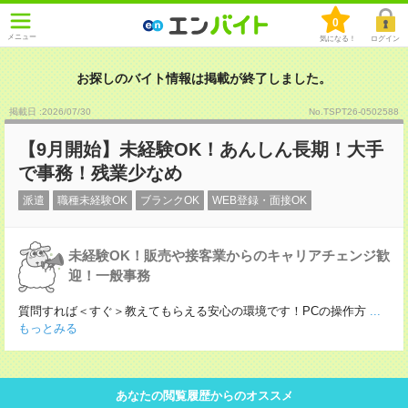
0
メニュー
気になる！
ログイン
お探しのバイト情報は掲載が終了しました。
掲載日 :2026
/
07
/
30
No.TSPT26-0502588
【9月開始】未経験OK！あんしん長期！大手
で事務！残業少なめ
派遣
職種未経験OK
ブランクOK
WEB登録・面接OK
未経験OK！販売や接客業からのキャリアチェンジ歓
迎！一般事務
質問すれば＜すぐ＞教えてもらえる安心の環境です！PCの操作方
...
もっとみる
あなたの閲覧履歴からのオススメ