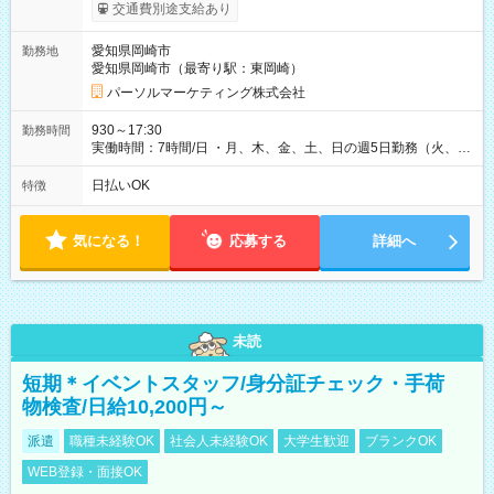
り） 【試用期間】試用期間なし
交通費別途支給あり
愛知県岡崎市
勤務地
愛知県岡崎市（最寄り駅：東岡崎）
パーソルマーケティング株式会社
930～17:30
勤務時間
実働時間：7時間/日 ・月、木、金、土、日の週5日勤務（火、水
は固定休です／夏季、年末年始等、長期休暇有り！） ・ワンシ
フト！ 残業ほぼナシ（0～5h/月）
日払いOK
特徴
気になる！
応募する
詳細へ
未読
短期＊イベントスタッフ/身分証チェック・手荷
物検査/日給10,200円～
派遣
職種未経験OK
社会人未経験OK
大学生歓迎
ブランクOK
WEB登録・面接OK