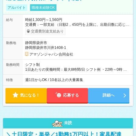
アルバイト
職種未経験OK
時給1,300円～1,560円
給与
交通費：一部支給 （日額2，450円を上限に、出勤日数に応じて
実費支給） ※22:00～翌5:00までは時給25%UP！ ■給与前払い
交通費別途支給あり
制度あり ※前払い額の上限あり、手数料無料（Amazon負担）
そのほか所定の条件が適用されます 【試用期間】試用期間なし
静岡県袋井市
勤務地
静岡県袋井市川井1408-1
アマゾンジャパン合同会社
シフト制
勤務時間
1日あたりの実働時間：最大8時間/日 シフト例 ・22時～0時 入
社後、就業可能シフトをご確認の上、申請してください。
週1日からOK / 10名以上の大量募集
特徴
気になる！
応募する
詳細へ
未読
＼土日限定・単発／1勤務1万円以上！家具配達