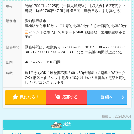
時給1700円～2125円（一律交通費込）【収入例】6.3万円以上
給与
可能 時給1700円×7.5時間×5日間（勤務日数により異なる）
愛知県豊橋市
勤務地
豊橋駅から車15分
/
二川駅から車14分
/
赤岩口駅から車10分
イベント会場入口でサポートStaff（勤務地：愛知県豊橋市岩
田町）
勤務時間は、複数あり 05：00～15：30 07：30～22：30 08：
勤務時間
30～17：00 17：00～24：30 など ※実働8時間以上となる勤
務もあります。 【休憩】60分+他休憩あり 交替で取得します。
安全面に配慮しこまめな休憩があります。
9/17～9/27 ※10日間
期間
週1日からOK
/
履歴書不要
/
40～50代活躍中
/
副業・Wワーク
特徴
OK
/
服装自由
/
シフト勤務
/
10名以上の大量募集
/
電話対応な
し
/
パソコンスキル不要
気になる！
応募する
詳細へ
掲載日：2026.08.04
未読