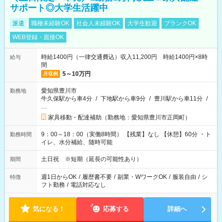
サポート◎大学生活躍中
派遣
職種未経験OK
社会人未経験OK
大学生歓迎
ブランクOK
WEB登録・面接OK
時給1400円（一律交通費込）収入11,200円 時給1400円×8時
給与
間
5～10万円
月収例
愛知県豊川市
勤務地
牛久保駅から車4分
/
下地駅から車9分
/
豊川駅から車11分
/
…
家具移動・配達補助（勤務地：愛知県豊川市正岡町）
9：00～18：00（実働8時間） 【残業】なし 【休憩】60分 ・ト
勤務時間
イレ、水分補給、随時可能
土日祝 ※短期（延長の可能性あり）
期間
週1日からOK
/
履歴書不要
/
副業・WワークOK
/
服装自由
/
シ
特徴
フト勤務
/
電話対応なし
気になる！
応募する
詳細へ