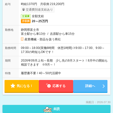
時給1370円 月収例 219,200円
給与
交通費別途支給あり
全額支給
交通費
20～25万円
月収例
静岡県富士市
勤務地
富士駅から車13分
/
吉原駅から車15分
産業機械・部品を扱う商社
09:00～18:00(実働8時間 休憩1時間) ※9:00～17:00、9:00～
勤務時間
17:30の時短もOKです！
2026年09月上旬～長期 少し先の9月スタート！8月中の開始も
期間
相談できます ※9月～！
履歴書不要
/
40～50代活躍中
特徴
気になる！
応募する
詳細へ
掲載日：2026.07.30
未読