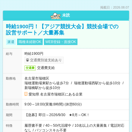
掲載日：2026.08.07
未読
時給1900円！【アジア競技大会】競技会場での
設営サポート／大量募集
派遣
職種未経験OK
WEB登録・面接OK
時給1900円
給与
交通費別途支給あり
交通費支給
交通費
名古屋市瑞穂区
勤務地
瑞穂運動場東駅から徒歩7分
/
瑞穂運動場西駅から徒歩10分
/
新瑞橋駅から徒歩10分
愛知県 名古屋市瑞穂区にある企業
9:00～18:00(実働:8時間) (休憩60分)
勤務時間
【急募】即日～2026/9/30 ★8月～OK！
期間
履歴書不要
/
40～50代活躍中
/
10名以上の大量募集
/
電話対応
特徴
なし
/
パソコンスキル不要