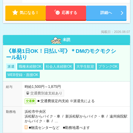
気になる！
応募する
詳細へ
掲載日：2026.08.07
未読
《単発1日OK！日払い可》＊DMのモクモクシ
ール貼り
派遣
職種未経験OK
社会人未経験OK
大学生歓迎
ブランクOK
WEB登録・面接OK
時給1,500円～1,875円
給与
交通費別途支給あり
■ 交通費規定内支給 ※派遣先による
交通費
浜松市中央区
勤務地
浜松駅からバイク・車
/
新浜松駅からバイク・車
/
遠州病院駅
からバイク・車
/
…
■物流センターなど ■勤務地選べます