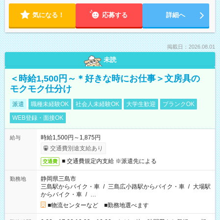
気になる！
応募する
詳細へ
掲載日：2026.08.01
未読
＜時給1,500円～＊好きな時にお仕事＞文房具の
モクモク仕分け
派遣
職種未経験OK
社会人未経験OK
大学生歓迎
ブランクOK
WEB登録・面接OK
時給1,500円～1,875円
給与
交通費別途支給あり
■ 交通費規定内支給 ※派遣先による
交通費
静岡県三島市
勤務地
三島駅からバイク・車
/
三島広小路駅からバイク・車
/
大場駅
からバイク・車
/
…
■物流センターなど ■勤務地選べます