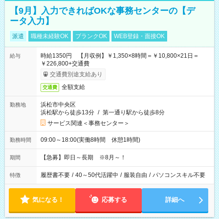
【9月】入力できればOKな事務センターの【デ
ータ入力】
派遣
職種未経験OK
ブランクOK
WEB登録・面接OK
時給1350円 【月収例】￥1,350×8時間＝￥10,800×21日＝
給与
￥226,800+交通費
交通費別途支給あり
全額支給
交通費
浜松市中央区
勤務地
浜松駅から徒歩13分
/
第一通り駅から徒歩8分
サービス関連＜事務センター＞
09:00～18:00(実働8時間 休憩1時間)
勤務時間
【急募】即日～長期 ※8月～！
期間
履歴書不要
/
40～50代活躍中
/
服装自由
/
パソコンスキル不要
特徴
気になる！
応募する
詳細へ