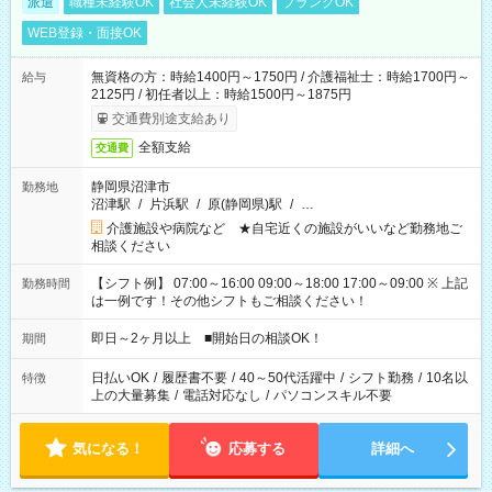
派遣
職種未経験OK
社会人未経験OK
ブランクOK
WEB登録・面接OK
無資格の方：時給1400円～1750円 / 介護福祉士：時給1700円～
給与
2125円 / 初任者以上：時給1500円～1875円
交通費別途支給あり
全額支給
交通費
静岡県沼津市
勤務地
沼津駅
/
片浜駅
/
原(静岡県)駅
/
…
介護施設や病院など ★自宅近くの施設がいいなど勤務地ご
相談ください
【シフト例】 07:00～16:00 09:00～18:00 17:00～09:00 ※ 上記
勤務時間
は一例です！その他シフトもご相談ください！
即日～2ヶ月以上 ■開始日の相談OK！
期間
日払いOK
/
履歴書不要
/
40～50代活躍中
/
シフト勤務
/
10名以
特徴
上の大量募集
/
電話対応なし
/
パソコンスキル不要
気になる！
応募する
詳細へ