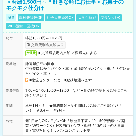
＜時給1,500円～＊好きな時にお仕事＞お菓子の
モクモク仕分け
派遣
職種未経験OK
社会人未経験OK
大学生歓迎
ブランクOK
WEB登録・面接OK
時給1,500円～1,875円
給与
交通費別途支給あり
■ 交通費規定内支給 ※派遣先による
交通費
静岡県伊豆の国市
勤務地
伊豆長岡駅からバイク・車
/
韮山駅からバイク・車
/
大仁駅か
らバイク・車
/
…
■物流センターなど ■勤務地選べます
9:00～17:00 10:00～19:00 など ■ 他の時間帯もお気軽にご相
勤務時間
談ください！
単発1日～！ ★勤務開始日や期間はお気軽にご相談くださ
期間
い！ ＃8月～ ＃9月～
週1日からOK
/
日払いOK
/
履歴書不要
/
40～50代活躍中
/
副
特徴
業・WワークOK
/
服装自由
/
シフト勤務
/
10名以上の大量募
集
/
電話対応なし
/
パソコンスキル不要