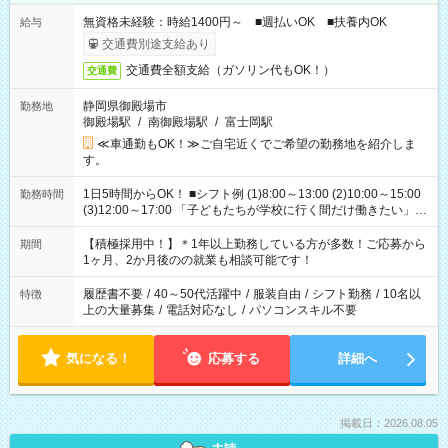
無資格未経験：時給1400円～ ■週払いOK ■扶養内OK
給与
交通費別途支給あり
交通費全額支給（ガソリン代もOK！）
交通費
静岡県御殿場市
勤務地
御殿場駅
/
南御殿場駅
/
富士岡駅
≪車通勤もOK！≫ご自宅近くでご希望の勤務地を紹介しま
す。
1日5時間からOK！ ■シフト例 (1)8:00～13:00 (2)10:00～15:00
勤務時間
(3)12:00～17:00 「子どもたちが学校に行く間だけ働きたい」
「余裕を持って夕飯の準備がしたい」 「午前中は働いて、午後
はプライベートの時間にしたい」 など、ご希望を教えてくださ
【積極採用中！】＊1年以上勤務している方が多数！ご応募から
期間
いね。 ※Wワーク希望の方へ 今ご覧のお仕事で希望する勤務時
1ヶ月、2か月後のの就業も相談可能です！
間と、もう1つのお仕事の勤務時間。 合計で週40時間を超える
場合は応募できません。
履歴書不要
/
40～50代活躍中
/
服装自由
/
シフト勤務
/
10名以
特徴
上の大量募集
/
電話対応なし
/
パソコンスキル不要
気になる！
応募する
詳細へ
掲載日：2026.08.05