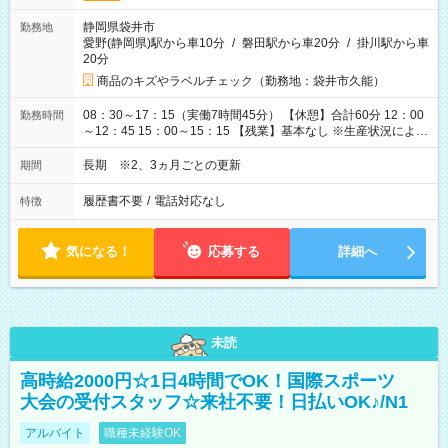
静岡県袋井市
勤務地
愛野(静岡県)駅から車10分
/
磐田駅から車20分
/
掛川駅から車
20分
商品のキズやラベルチェック（勤務地：袋井市久能）
08：30～17：15（実働7時間45分） 【休憩】合計60分 12：00
勤務時間
～12：45 15：00～15：15 【残業】基本なし ※生産状況によ
り、1日1時間程度発生する可能性あり
長期 ※2、3ヵ月ごとの更新
期間
履歴書不要
/
電話対応なし
特徴
気になる！
応募する
詳細へ
未読
高時給2000円☆1日4時間でOK！国際スポーツ
大会の受付スタッフ☆来社不要！日払いOK♪/N1
アルバイト
職種未経験OK