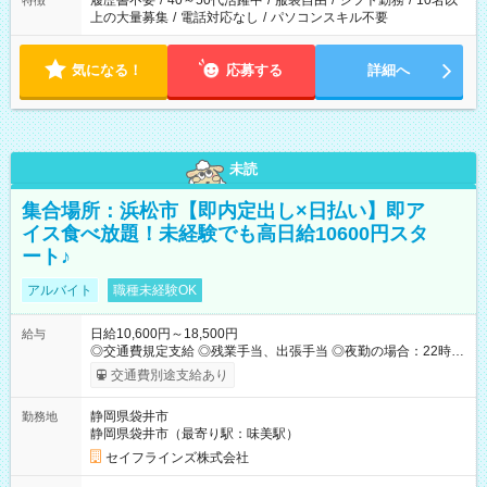
履歴書不要
/
40～50代活躍中
/
服装自由
/
シフト勤務
/
10名以
特徴
上の大量募集
/
電話対応なし
/
パソコンスキル不要
気になる！
応募する
詳細へ
未読
集合場所：浜松市【即内定出し×日払い】即ア
イス食べ放題！未経験でも高日給10600円スタ
ート♪
アルバイト
職種未経験OK
日給10,600円～18,500円
給与
◎交通費規定支給 ◎残業手当、出張手当 ◎夜勤の場合：22時～
翌5時は割増給与 ◎日払い・週払い可(希望者／条件有) ◎社食あ
交通費別途支給あり
り ＜月収例＞ 入社3か月：月収28万 入社1年：月収39万 ◎自分
のぺースで勤務可能 週2～OK！あなたの働き方と相談します♪
静岡県袋井市
勤務地
ダブルワークも可能です☺ ◎髪色、ピアス、タトゥーOK おしゃ
静岡県袋井市（最寄り駅：味美駅）
れも自由に楽しめます！ 【試用期間】試用期間あり 試用期間の
長さ：3ヶ月 雇用形態、給与は本採用時と同じです。
セイフラインズ株式会社