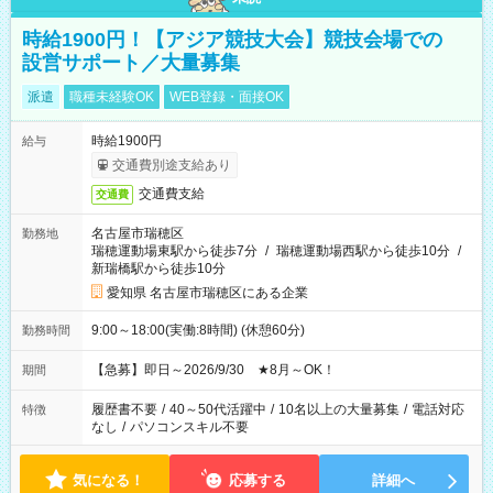
時給1900円！【アジア競技大会】競技会場での
設営サポート／大量募集
派遣
職種未経験OK
WEB登録・面接OK
時給1900円
給与
交通費別途支給あり
交通費支給
交通費
名古屋市瑞穂区
勤務地
瑞穂運動場東駅から徒歩7分
/
瑞穂運動場西駅から徒歩10分
/
新瑞橋駅から徒歩10分
愛知県 名古屋市瑞穂区にある企業
9:00～18:00(実働:8時間) (休憩60分)
勤務時間
【急募】即日～2026/9/30 ★8月～OK！
期間
履歴書不要
/
40～50代活躍中
/
10名以上の大量募集
/
電話対応
特徴
なし
/
パソコンスキル不要
気になる！
応募する
詳細へ