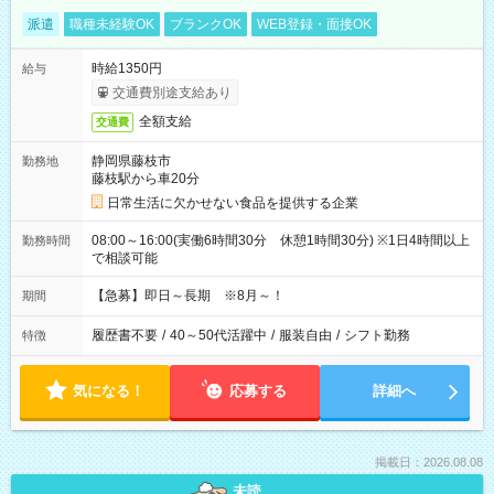
派遣
職種未経験OK
ブランクOK
WEB登録・面接OK
時給1350円
給与
交通費別途支給あり
全額支給
交通費
静岡県藤枝市
勤務地
藤枝駅から車20分
日常生活に欠かせない食品を提供する企業
08:00～16:00(実働6時間30分 休憩1時間30分) ※1日4時間以上
勤務時間
で相談可能
【急募】即日～長期 ※8月～！
期間
履歴書不要
/
40～50代活躍中
/
服装自由
/
シフト勤務
特徴
気になる！
応募する
詳細へ
掲載日：2026.08.08
未読