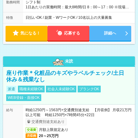
シフト制
勤務時間
1日あたりの実働時間：最大8時間/日 8：00～17：00 ※現場によ
っては多少時間は前後します ▶残業ほとんどなし！ ▶時間より
早く終わることの方が多いと思います。現場によっては午前中
日払いOK / 副業・WワークOK / 10名以上の大量募集
特徴
で終わってしまう場合も。その場合も日給は同額支給！ ▶ご希
望の方は夜勤（21:00～6:00）のお仕事も可能。
気になる！
応募する
詳細へ
未読
座り作業＊化粧品のキズやラベルチェック/土日
休み＆残業なし
派遣
職種未経験OK
社会人未経験OK
ブランクOK
WEB登録・面接OK
時給1250円～1563円+交通費別途支給 【月収例】 月収21万円
給与
以上可能 時給1250円×7時間45分×22日
交通費別途支給あり
月額上限規定あり
交通費
20～25万円
月収例