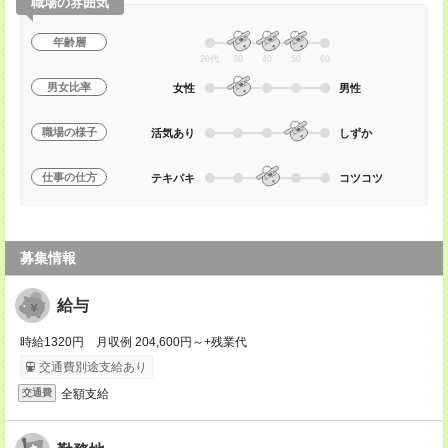
職場の雰囲気
年齢層
20代
30
40
50
60
男女比率
女性
男性
職場の様子
活気あり
しずか
仕事の仕方
テキパキ
コツコツ
募集情報
給与
時給1320円 月収例 204,600円～+残業代
交通費別途支給あり
全額支給
交通費