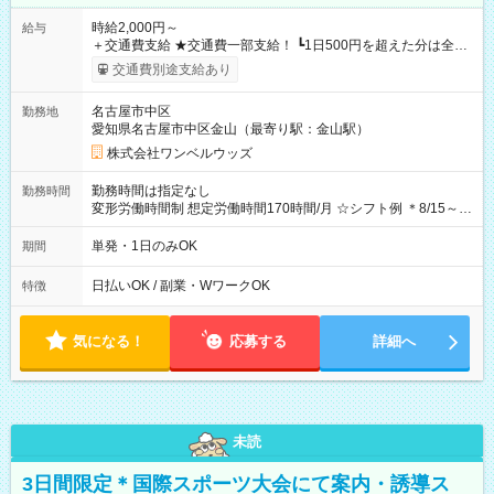
時給2,000円～
給与
＋交通費支給 ★交通費一部支給！ ┗1日500円を超えた分は全額
支給！ ※往復500円以内の方は自己負担となります ★日払い
交通費別途支給あり
OK！（規定あり） ┗働いたその日に現金GET♪ お仕事後はコン
ビニATMから 日払い分を引き落とせます！ 【試用期間】試用
名古屋市中区
勤務地
期間なし
愛知県名古屋市中区金山（最寄り駅：金山駅）
株式会社ワンベルウッズ
勤務時間は指定なし
勤務時間
変形労働時間制 想定労働時間170時間/月 ☆シフト例 ＊8/15～
10/26 全日共通 08：00～12：00 17：00～21：00 ＊8/31
～9/19のみ下記シフトもあります！ 12：00～16：00 ＊9/6～
単発・1日のみOK
期間
10/6、10/11～26のみ下記シフトもあります！ 07：00～11：
00
日払いOK / 副業・WワークOK
特徴
気になる！
応募する
詳細へ
未読
3日間限定＊国際スポーツ大会にて案内・誘導ス