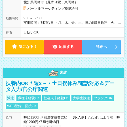
愛知県岡崎市（最寄り駅：東岡崎）
パーソルマーケティング株式会社
930～17:30
勤務時間
実働時間：7時間/日 ・月、木、金、土、日の週5日勤務（火、水
は固定休です／夏季、年末年始等、長期休暇有り！） ・ワンシ
フト！ 残業ほぼナシ（0～5h/月）
日払いOK
特徴
気になる！
応募する
詳細へ
未読
扶養内OK＊週2～・土日祝休み/電話対応＆デー
タ入力/官公庁関連
派遣
職種未経験OK
社会人未経験OK
大学生歓迎
ブランクOK
WEB登録・面接OK
時給1200円+別途交通費支給 【収入例】7.2万円以上可能 時
給与
給1200円×7.5時間×8日