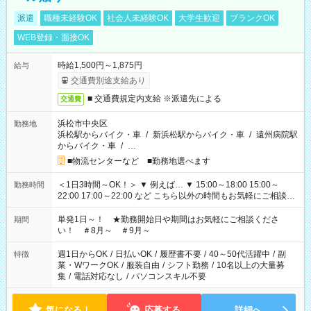
派遣
職種未経験OK
社会人未経験OK
大学生歓迎
ブランクOK
WEB登録・面接OK
時給1,500円～1,875円
給与
交通費別途支給あり
■ 交通費規定内支給 ※派遣先による
交通費
浜松市中央区
勤務地
浜松駅からバイク・車
/
新浜松駅からバイク・車
/
遠州病院駅
からバイク・車
/
…
■物流センターなど ■勤務地選べます
＜1日3時間～OK！＞ ▼ 例えば… ▼ 15:00～18:00 15:00～
勤務時間
22:00 17:00～22:00 など こちら以外の時間もお気軽にご相談く
ださい！
単発1日～！ ★勤務開始日や期間はお気軽にご相談くださ
期間
い！ ＃8月～ ＃9月～
週1日からOK
/
日払いOK
/
履歴書不要
/
40～50代活躍中
/
副
特徴
業・WワークOK
/
服装自由
/
シフト勤務
/
10名以上の大量募
集
/
電話対応なし
/
パソコンスキル不要
気になる！
応募する
詳細へ