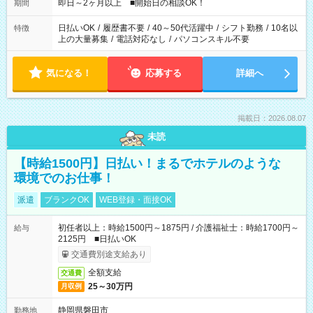
即日～2ヶ月以上 ■開始日の相談OK！
期間
日払いOK
/
履歴書不要
/
40～50代活躍中
/
シフト勤務
/
10名以
特徴
上の大量募集
/
電話対応なし
/
パソコンスキル不要
気になる！
応募する
詳細へ
掲載日：2026.08.07
未読
【時給1500円】日払い！まるでホテルのような
環境でのお仕事！
派遣
ブランクOK
WEB登録・面接OK
初任者以上：時給1500円～1875円 / 介護福祉士：時給1700円～
給与
2125円 ■日払いOK
交通費別途支給あり
全額支給
交通費
25～30万円
月収例
静岡県磐田市
勤務地