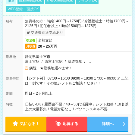
派遣
職種未経験OK
社会人未経験OK
ブランクOK
WEB登録・面接OK
無資格の方：時給1400円～1750円 / 介護福祉士：時給1700円～
給与
2125円 / 初任者以上：時給1500円～1875円
交通費別途支給あり
全額支給
交通費
20～25万円
月収例
静岡県富士宮市
勤務地
富士宮駅
/
西富士宮駅
/
源道寺駅
/
…
病院 ★勤務地選べます！
【シフト例】 07:00～16:00 09:00～18:00 17:00～09:00 ※ 上記
勤務時間
は一例です！その他シフトもご相談ください！
即日～2ヶ月以上
期間
日払いOK
/
履歴書不要
/
40～50代活躍中
/
シフト勤務
/
10名以
特徴
上の大量募集
/
電話対応なし
/
パソコンスキル不要
気になる！
応募する
詳細へ