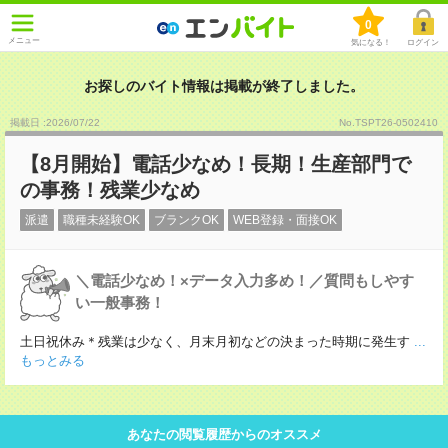
0
メニュー
気になる！
ログイン
お探しのバイト情報は掲載が終了しました。
掲載日 :2026
/
07
/
22
No.TSPT26-0502410
【8月開始】電話少なめ！長期！生産部門で
の事務！残業少なめ
派遣
職種未経験OK
ブランクOK
WEB登録・面接OK
＼電話少なめ！×データ入力多め！／質問もしやす
い一般事務！
土日祝休み＊残業は少なく、月末月初などの決まった時期に発生す
...
もっとみる
あなたの閲覧履歴からのオススメ