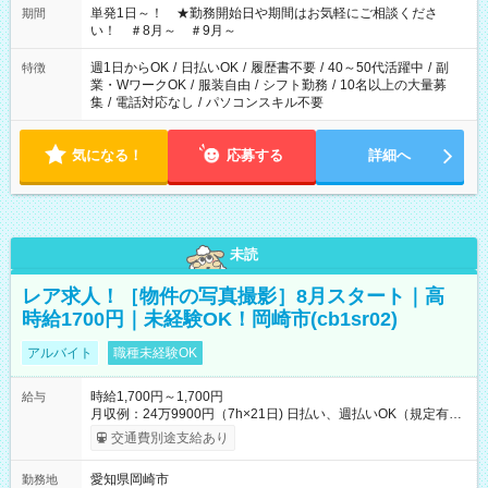
単発1日～！ ★勤務開始日や期間はお気軽にご相談くださ
期間
い！ ＃8月～ ＃9月～
週1日からOK
/
日払いOK
/
履歴書不要
/
40～50代活躍中
/
副
特徴
業・WワークOK
/
服装自由
/
シフト勤務
/
10名以上の大量募
集
/
電話対応なし
/
パソコンスキル不要
気になる！
応募する
詳細へ
未読
レア求人！［物件の写真撮影］8月スタート｜高
時給1700円｜未経験OK！岡崎市(cb1sr02)
アルバイト
職種未経験OK
時給1,700円～1,700円
給与
月収例：24万9900円（7h×21日) 日払い、週払いOK（規定有
り） 【試用期間】試用期間なし
交通費別途支給あり
愛知県岡崎市
勤務地