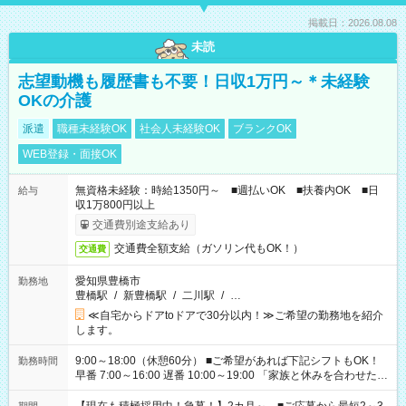
掲載日：2026.08.08
未読
志望動機も履歴書も不要！日収1万円～＊未経験
OKの介護
派遣
職種未経験OK
社会人未経験OK
ブランクOK
WEB登録・面接OK
無資格未経験：時給1350円～ ■週払いOK ■扶養内OK ■日
給与
収1万800円以上
交通費別途支給あり
交通費全額支給（ガソリン代もOK！）
交通費
愛知県豊橋市
勤務地
豊橋駅
/
新豊橋駅
/
二川駅
/
…
≪自宅からドアtoドアで30分以内！≫ご希望の勤務地を紹介
します。
9:00～18:00（休憩60分） ■ご希望があれば下記シフトもOK！
勤務時間
早番 7:00～16:00 遅番 10:00～19:00 「家族と休みを合わせた
い」 「余裕を持って夕飯の準備がしたい」 「できれば残業はし
たくない」 など、ご希望を教えてくださいね。 ※Wワーク希望