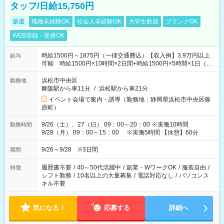
タッフ/日給15,750円
派遣
職種未経験OK
社会人未経験OK
大学生歓迎
ブランクOK
WEB登録・面接OK
時給1500円～1875円（一律交通費込）【収入例】3.9万円以上
給与
可能 時給1500円×10時間×2日間+時給1500円×5時間×1日（実
働8時間を越えた時給：1875円）
浜松市中央区
勤務地
舞阪駅から車11分
/
浜松駅から車21分
イベント会場で案内・誘導（勤務地：静岡県浜松市中央区篠
原町）
9/26（土）、27（日） 09：00～20：00 ※実働10時間
勤務時間
9/28（月） 09：00～15：00 ※実働5時間 【休憩】60分
9/26～9/28 ※3日間
期間
履歴書不要
/
40～50代活躍中
/
副業・WワークOK
/
服装自由
/
特徴
シフト勤務
/
10名以上の大量募集
/
電話対応なし
/
パソコンス
キル不要
気になる！
応募する
詳細へ