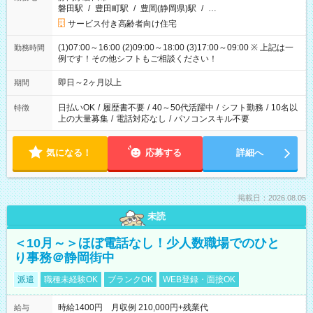
磐田駅
/
豊田町駅
/
豊岡(静岡県)駅
/
…
サービス付き高齢者向け住宅
(1)07:00～16:00 (2)09:00～18:00 (3)17:00～09:00 ※ 上記は一
勤務時間
例です！その他シフトもご相談ください！
即日～2ヶ月以上
期間
日払いOK
/
履歴書不要
/
40～50代活躍中
/
シフト勤務
/
10名以
特徴
上の大量募集
/
電話対応なし
/
パソコンスキル不要
気になる！
応募する
詳細へ
掲載日：2026.08.05
未読
＜10月～＞ほぼ電話なし！少人数職場でのひと
り事務＠静岡街中
派遣
職種未経験OK
ブランクOK
WEB登録・面接OK
時給1400円 月収例 210,000円+残業代
給与