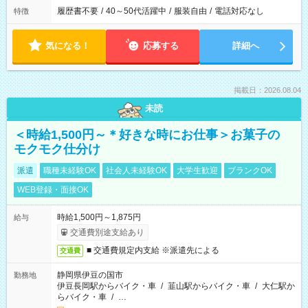
履歴書不要
/
40～50代活躍中
/
服装自由
/
電話対応なし
特徴
気になる！
応募する
詳細へ
掲載日：2026.08.04
未読
＜時給1,500円～＊好きな時にお仕事＞お菓子の
モクモク仕分け
派遣
職種未経験OK
社会人未経験OK
大学生歓迎
ブランクOK
WEB登録・面接OK
時給1,500円～1,875円
給与
交通費別途支給あり
■ 交通費規定内支給 ※派遣先による
交通費
静岡県伊豆の国市
勤務地
伊豆長岡駅からバイク・車
/
韮山駅からバイク・車
/
大仁駅か
らバイク・車
/
…