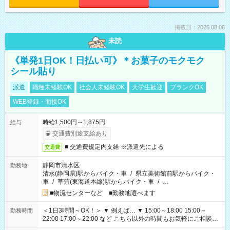
掲載日：2026.08.06
未読
《単発1日OK！日払い可》＊お菓子のモクモク
シール貼り
派遣
職種未経験OK
社会人未経験OK
大学生歓迎
ブランクOK
WEB登録・面接OK
時給1,500円～1,875円
給与
交通費別途支給あり
■ 交通費規定内支給 ※派遣先による
交通費
静岡市清水区
勤務地
清水(静岡県)駅からバイク・車
/
県立美術館前駅からバイク・
車
/
草薙(東海道本線)駅からバイク・車
/
…
■物流センターなど ■勤務地選べます
＜1日3時間～OK！＞ ▼ 例えば… ▼ 15:00～18:00 15:00～
勤務時間
22:00 17:00～22:00 など こちら以外の時間もお気軽にご相談く
ださい！