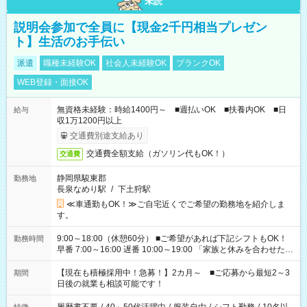
未読
説明会参加で全員に【現金2千円相当プレゼン
ト】生活のお手伝い
派遣
職種未経験OK
社会人未経験OK
ブランクOK
WEB登録・面接OK
無資格未経験：時給1400円～ ■週払いOK ■扶養内OK ■日
給与
収1万1200円以上
交通費別途支給あり
交通費全額支給（ガソリン代もOK！）
交通費
静岡県駿東郡
勤務地
長泉なめり駅
/
下土狩駅
≪車通勤もOK！≫ご自宅近くでご希望の勤務地を紹介しま
す。
9:00～18:00（休憩60分） ■ご希望があれば下記シフトもOK！
勤務時間
早番 7:00～16:00 遅番 10:00～19:00 「家族と休みを合わせた
い」 「余裕を持って夕飯の準備がしたい」 「できれば残業はし
たくない」 など、ご希望を教えてくださいね。 ※Wワーク希望
【現在も積極採用中！急募！】2カ月～ ■ご応募から最短2～3
期間
の方へ 今ご覧のお仕事で希望する勤務時間と、もう1つのお仕事
日後の就業も相談可能です！
の勤務時間。 合計で週40時間を超える場合は応募できません。