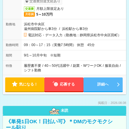
交通費別途支給あり
月額上限規定あり
交通費
5～10万円
月収例
浜松市中央区
勤務地
遠州病院駅から車3分
/
浜松駅から車3分
電話対応・データ入力（勤務地：静岡県浜松市中央区田町）
09：00～17：15（実働7.5時間） 休憩 45分
勤務時間
9/1～10月中旬 ※短期
期間
履歴書不要
/
40～50代活躍中
/
副業・WワークOK
/
服装自由
/
特徴
シフト勤務
気になる！
応募する
詳細へ
掲載日：2026.08.08
未読
《単発1日OK！日払い可》＊DMのモクモクシ
ール貼り