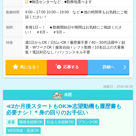
■物流センターなど ■勤務地選べます
9:00～17:00 10:00～19:00 など ■ 他の時間帯もお気軽にご相
勤務時間
談ください！
単発1日～！ ★勤務開始日や期間はお気軽にご相談くださ
期間
い！ ＃8月～ ＃9月～
週1日からOK
/
日払いOK
/
履歴書不要
/
40～50代活躍中
/
副
特徴
業・WワークOK
/
服装自由
/
シフト勤務
/
10名以上の大量募
集
/
電話対応なし
/
パソコンスキル不要
気になる！
応募する
詳細へ
掲載日：2026.08.08
未読
≪2か月後スタートもOK≫志望動機も履歴書も
必要ナシ！＊身の回りのお手伝い
派遣
職種未経験OK
社会人未経験OK
ブランクOK
WEB登録・面接OK