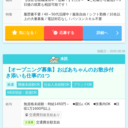
【現在も積極採用中！急募！】2カ月～ ■ご応募から最短2～3
期間
の方へ 今ご覧のお仕事で希望する勤務時間と、もう1つのお仕事
日後の就業も相談可能です！
の勤務時間。 合計で週40時間を超える場合は応募できません。
履歴書不要
/
40～50代活躍中
/
服装自由
/
シフト勤務
/
10名以
特徴
上の大量募集
/
電話対応なし
/
パソコンスキル不要
気になる！
応募する
詳細へ
掲載日：2026.08.08
未読
【オープニング募集】おばあちゃんのお散歩付
き添いも仕事の1つ
派遣
職種未経験OK
社会人未経験OK
ブランクOK
WEB登録・面接OK
無資格未経験：時給1450円～ ■週払いOK ■扶養内OK ■日
給与
収1万1600円以上
交通費別途支給あり
交通費全額支給
交通費