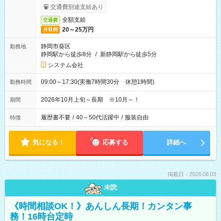
交通費別途支給あり
全額支給
交通費
20～25万円
月収例
静岡市葵区
勤務地
静岡駅から徒歩8分
/
新静岡駅から徒歩5分
システム会社
09:00～17:30(実働7時間30分 休憩1時間)
勤務時間
2026年10月上旬～長期 ※10月～！
期間
履歴書不要
/
40～50代活躍中
/
服装自由
特徴
気になる！
応募する
詳細へ
掲載日：2026.08.03
未読
《時間相談OK！》あんしん長期！カンタン事
務！16時台定時