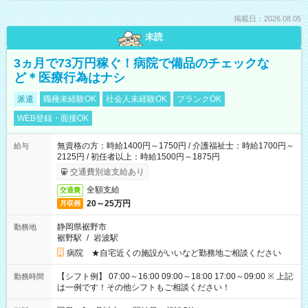
掲載日：2026.08.05
未読
3ヵ月で73万円稼ぐ！病院で備品のチェックな
ど＊医療行為はナシ
派遣
職種未経験OK
社会人未経験OK
ブランクOK
WEB登録・面接OK
無資格の方：時給1400円～1750円 / 介護福祉士：時給1700円～
給与
2125円 / 初任者以上：時給1500円～1875円
交通費別途支給あり
全額支給
交通費
20～25万円
月収例
静岡県裾野市
勤務地
裾野駅
/
岩波駅
病院 ★自宅近くの施設がいいなど勤務地ご相談ください
【シフト例】 07:00～16:00 09:00～18:00 17:00～09:00 ※ 上記
勤務時間
は一例です！その他シフトもご相談ください！