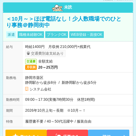
未読
＜10月～＞ほぼ電話なし！少人数職場でのひと
り事務＠静岡街中
派遣
職種未経験OK
ブランクOK
WEB登録・面接OK
時給1400円 月収例 210,000円+残業代
給与
交通費別途支給あり
全額支給
交通費
20～25万円
月収例
静岡市葵区
勤務地
静岡駅から徒歩8分
/
新静岡駅から徒歩5分
システム会社
09:00～17:30(実働7時間30分 休憩1時間)
勤務時間
2026年10月上旬～長期 ※10月～！
期間
履歴書不要
/
40～50代活躍中
/
服装自由
特徴