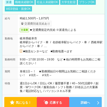
派遣
職種未経験OK
社会人未経験OK
大学生歓迎
ブランクOK
WEB登録・面接OK
時給1,500円～1,875円
給与
交通費別途支給あり
■ 交通費規定内支給 ※派遣先による
交通費
岐阜県岐阜市
勤務地
岐阜駅からバイク・車
/
名鉄岐阜駅からバイク・車
/
西岐阜駅
からバイク・車
/
…
■物流センターなど ■勤務地選べます
9:00～17:00 10:00～19:00 など ■ 他の時間帯もお気軽にご相
勤務時間
談ください！
単発1日～！ ★勤務開始日や期間はお気軽にご相談くださ
期間
い！ ＃8月～ ＃9月～
週1日からOK
/
日払いOK
/
履歴書不要
/
40～50代活躍中
/
副
特徴
業・WワークOK
/
服装自由
/
シフト勤務
/
10名以上の大量募
集
/
電話対応なし
/
パソコンスキル不要
気になる！
応募する
詳細へ