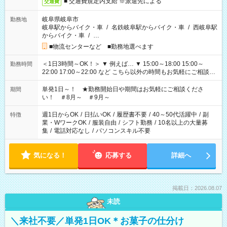
■ 交通費規定内支給 ※派遣先による
交通費
岐阜県岐阜市
勤務地
岐阜駅からバイク・車
/
名鉄岐阜駅からバイク・車
/
西岐阜駅
からバイク・車
/
…
■物流センターなど ■勤務地選べます
＜1日3時間～OK！＞ ▼ 例えば… ▼ 15:00～18:00 15:00～
勤務時間
22:00 17:00～22:00 など こちら以外の時間もお気軽にご相談く
ださい！
単発1日～！ ★勤務開始日や期間はお気軽にご相談くださ
期間
い！ ＃8月～ ＃9月～
週1日からOK
/
日払いOK
/
履歴書不要
/
40～50代活躍中
/
副
特徴
業・WワークOK
/
服装自由
/
シフト勤務
/
10名以上の大量募
集
/
電話対応なし
/
パソコンスキル不要
気になる！
応募する
詳細へ
掲載日：2026.08.07
未読
＼来社不要／単発1日OK＊お菓子の仕分け