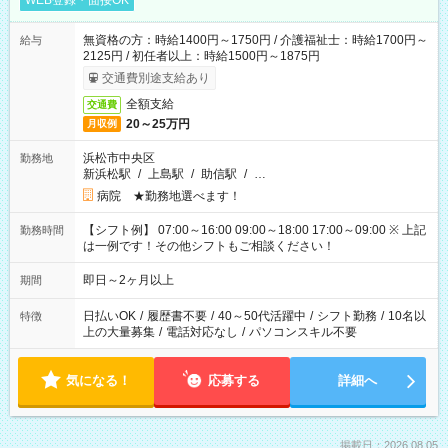
WEB登録・面接OK
無資格の方：時給1400円～1750円 / 介護福祉士：時給1700円～
給与
2125円 / 初任者以上：時給1500円～1875円
交通費別途支給あり
全額支給
交通費
20～25万円
月収例
浜松市中央区
勤務地
新浜松駅
/
上島駅
/
助信駅
/
…
病院 ★勤務地選べます！
【シフト例】 07:00～16:00 09:00～18:00 17:00～09:00 ※ 上記
勤務時間
は一例です！その他シフトもご相談ください！
即日～2ヶ月以上
期間
日払いOK
/
履歴書不要
/
40～50代活躍中
/
シフト勤務
/
10名以
特徴
上の大量募集
/
電話対応なし
/
パソコンスキル不要
気になる！
応募する
詳細へ
掲載日：2026.08.05