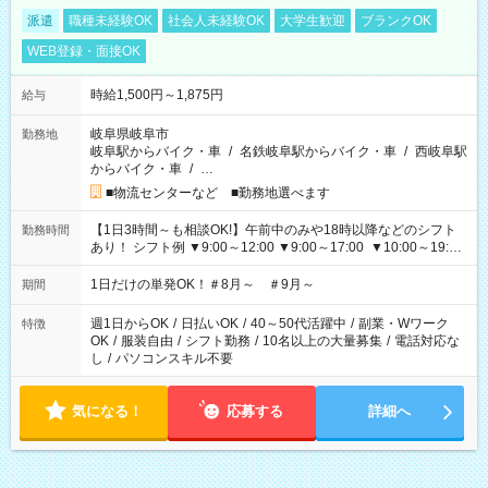
派遣
職種未経験OK
社会人未経験OK
大学生歓迎
ブランクOK
WEB登録・面接OK
時給1,500円～1,875円
給与
岐阜県岐阜市
勤務地
岐阜駅からバイク・車
/
名鉄岐阜駅からバイク・車
/
西岐阜駅
からバイク・車
/
…
■物流センターなど ■勤務地選べます
【1日3時間～も相談OK!】午前中のみや18時以降などのシフト
勤務時間
あり！ シフト例 ▼9:00～12:00 ▼9:00～17:00 ▼10:00～19:00
▼18:00～21:00
1日だけの単発OK！＃8月～ ＃9月～
期間
週1日からOK
/
日払いOK
/
40～50代活躍中
/
副業・Wワーク
特徴
OK
/
服装自由
/
シフト勤務
/
10名以上の大量募集
/
電話対応な
し
/
パソコンスキル不要
気になる！
応募する
詳細へ