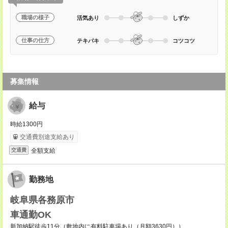
職場の様子
活気あり
しずか
仕事の仕方
テキパキ
コツコツ
募集情報
給与
時給1300円
交通費別途支給あり
全額支給
交通費
勤務地
岐阜県各務原市
車通勤OK
新加納駅徒歩11分（敷地内に有料駐車場あり（月額3630円））