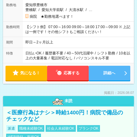
愛知県豊橋市
勤務地
豊橋駅
/
愛知大学前駅
/
大清水駅
/
…
病院 ★勤務地選べます！
【シフト例】 07:00～16:00 09:00～18:00 17:00～09:00 ※ 上記
勤務時間
は一例です！その他シフトもご相談ください！
即日～2ヶ月以上
期間
日払いOK
/
履歴書不要
/
40～50代活躍中
/
シフト勤務
/
10名以
特徴
上の大量募集
/
電話対応なし
/
パソコンスキル不要
気になる！
応募する
詳細へ
掲載日：2026.08.07
未読
＜医療行為はナシ＞時給1400円！病院で備品の
チェックなど
派遣
職種未経験OK
社会人未経験OK
ブランクOK