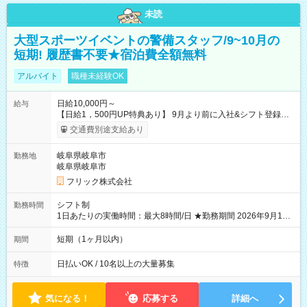
未読
大型スポーツイベントの警備スタッフ/9~10月の
短期! 履歴書不要★宿泊費全額無料
アルバイト
職種未経験OK
日給10,000円～
給与
【日給1，500円UP特典あり】 9月より前に入社&シフト登録す
ると 期間中(9/16~10/23) の日給がUP! 日給1万1500円でしっか
交通費別途支給あり
り稼げます♪ 【試用期間】試用期間なし
岐阜県岐阜市
勤務地
岐阜県岐阜市
フリック株式会社
シフト制
勤務時間
1日あたりの実働時間：最大8時間/日 ★勤務期間 2026年9月16
日~2026年10月23日 短期勤務OK! 期間中フル勤務できる方優遇
※週3~5日勤務(勤務日数応相談) ※期間前から勤務スタートも可
短期（1ヶ月以内）
期間
能です! ★勤務時間 8:00~17:00(休憩1時間) ※現場により変動あ
り ※夜勤シフトあり
日払いOK / 10名以上の大量募集
特徴
気になる！
応募する
詳細へ