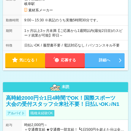
岐阜駅
素材系メーカー
9:00～15:30 ※表記のうち実働5時間30分です。
勤務時間
1ヶ月以上3ヶ月未満【ご応募から1週間以内(最短2日目)のスピ
期間
ード就業が可能】即日～
日払いOK
/
履歴書不要
/
電話対応なし
/
パソコンスキル不要
特徴
気になる！
応募する
詳細へ
未読
高時給2000円☆1日4時間でOK！国際スポーツ
大会の受付スタッフ☆来社不要！日払いOK♪/N1
アルバイト
職種未経験OK
時給2,000円～
給与
＋交通費支給 ★交通費一部支給！ ┗1日500円を超えた分は全額