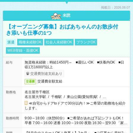
掲載日：2026.08.07
未読
【オープニング募集】おばあちゃんのお散歩付
き添いも仕事の1つ
派遣
職種未経験OK
社会人未経験OK
ブランクOK
WEB登録・面接OK
無資格未経験：時給1450円～ ■週払いOK ■扶養内OK ■日
給与
収1万1600円以上
交通費別途支給あり
交通費全額支給
交通費
名古屋市千種区
勤務地
名古屋大学駅
/
千種駅
/
東山公園(愛知県)駅
/
…
≪自宅からドアtoドアで30分以内！≫ご希望の勤務地を紹介
します。
9:00～18:00（休憩60分） ■ご希望があれば下記シフトもOK！
勤務時間
早番 7:00～16:00 遅番 10:00～19:00 夜勤 16:30～翌9:30 「家族
と休みを合わせたい」 「余裕を持って夕飯の準備がしたい」
「できれば残業はしたくない」 など、ご希望を教えてください