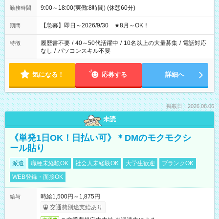
9:00～18:00(実働:8時間) (休憩60分)
勤務時間
【急募】即日～2026/9/30 ★8月～OK！
期間
履歴書不要
/
40～50代活躍中
/
10名以上の大量募集
/
電話対応
特徴
なし
/
パソコンスキル不要
気になる！
応募する
詳細へ
掲載日：2026.08.06
未読
《単発1日OK！日払い可》＊DMのモクモクシ
ール貼り
派遣
職種未経験OK
社会人未経験OK
大学生歓迎
ブランクOK
WEB登録・面接OK
時給1,500円～1,875円
給与
交通費別途支給あり