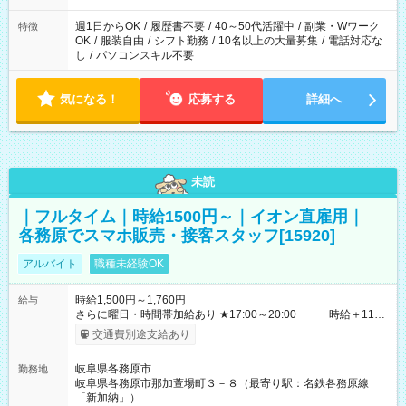
週1日からOK
/
履歴書不要
/
40～50代活躍中
/
副業・Wワーク
特徴
OK
/
服装自由
/
シフト勤務
/
10名以上の大量募集
/
電話対応な
し
/
パソコンスキル不要
気になる！
応募する
詳細へ
未読
｜フルタイム｜時給1500円～｜イオン直雇用｜
各務原でスマホ販売・接客スタッフ[15920]
アルバイト
職種未経験OK
時給1,500円～1,760円
給与
さらに曜日・時間帯加給あり ★17:00～20:00 時給＋110
円 ★20:00～ 時給＋160円 ☆日曜日・祝日は終日時
交通費別途支給あり
給＋100円UP ※学生の方は時給が異なります。 ※学生アルバイ
トの情報は【学生アルバイト】求人ページをご確認ください。
岐阜県各務原市
勤務地
◇昇給あり（年１回） ◇賞与あり ◇社員登用あり ◇交通費全額支
岐阜県各務原市那加萱場町３－８（最寄り駅：名鉄各務原線
給（社内規定） ◇試用期間最大3ヶ月あり（時給は変わりませ
「新加納」）
ん） 【試用期間】試用期間あり 試用期間の長さ：3ヶ月 雇用形