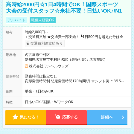
高時給2000円☆1日4時間でOK！国際スポーツ
大会の受付スタッフ☆来社不要！日払いOK♪/N1
アルバイト
職種未経験OK
時給2,000円～
給与
＋交通費支給 ★交通費一部支給！ ┗1日500円を超えた分は全額
支給！ ※往復500円以内の方は自己負担となります ★日払い
交通費別途支給あり
OK！（規定あり） ┗働いたその日に現金GET♪ お仕事後はコン
ビニATMから 日払い分を引き落とせます！ 【試用期間】試用
名古屋市中村区
勤務地
期間なし
愛知県名古屋市中村区名駅（最寄り駅：名古屋駅）
株式会社ワンベルウッズ
勤務時間は指定なし
勤務時間
変形労働時間制 想定労働時間170時間/月 ☆シフト例 ＊8/15～
10/26 全日共通 08：00～12：00 17：00～21：00 ＊8/31
～9/19のみ下記シフトもあります！ 12：00～16：00 ＊9/6～
単発・1日のみOK
期間
10/6、10/11～26のみ下記シフトもあります！ 07：00～11：
00
日払いOK / 副業・WワークOK
特徴
気になる！
応募する
詳細へ