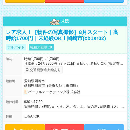
未読
レア求人！［物件の写真撮影］8月スタート｜高
時給1700円｜未経験OK！岡崎市(cb1sr02)
アルバイト
職種未経験OK
時給1,700円～1,700円
給与
月収例：24万9900円（7h×21日) 日払い、週払いOK（規定有
り） 【試用期間】試用期間なし
交通費別途支給あり
愛知県岡崎市
勤務地
愛知県岡崎市（最寄り駅：東岡崎）
パーソルマーケティング株式会社
930～17:30
勤務時間
実働時間：7時間/日 ・月、木、金、土、日の週5日勤務（火、水
は固定休です／夏季、年末年始等、長期休暇有り！） ・ワンシ
フト！ 残業ほぼナシ（0～5h/月）
日払いOK
特徴