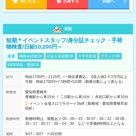
気になる！
応募する
詳細へ
未読
短期＊イベントスタッフ/身分証チェック・手荷
物検査/日給10,200円～
派遣
職種未経験OK
社会人未経験OK
大学生歓迎
ブランクOK
WEB登録・面接OK
時給1700円～2125円（一律交通費込）【収入例】6.3万円以上
給与
可能 時給1700円×7.5時間×5日間（勤務日数により異なる）
愛知県豊橋市
勤務地
豊橋駅から車15分
/
二川駅から車14分
/
赤岩口駅から車10分
イベント会場入口でサポートStaff（勤務地：愛知県豊橋市岩
田町）
勤務時間は、複数あり 05：00～15：30 07：30～22：30 08：
勤務時間
30～17：00 17：00～24：30 など ※実働8時間以上となる勤
務もあります。 【休憩】60分+他休憩あり 交替で取得します。
安全面に配慮しこまめな休憩があります。
9/17～9/27 ※10日間
期間