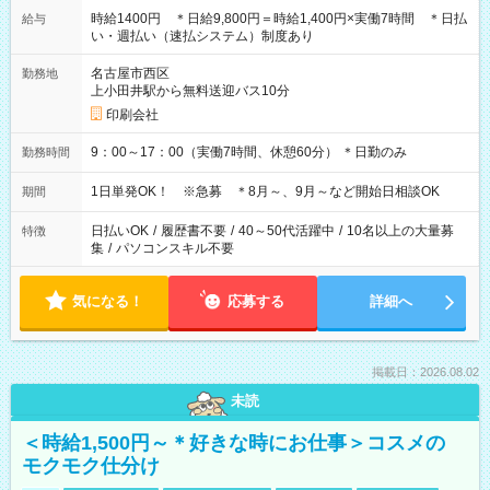
時給1400円 ＊日給9,800円＝時給1,400円×実働7時間 ＊日払
給与
い・週払い（速払システム）制度あり
名古屋市西区
勤務地
上小田井駅から無料送迎バス10分
印刷会社
9：00～17：00（実働7時間、休憩60分） ＊日勤のみ
勤務時間
1日単発OK！ ※急募 ＊8月～、9月～など開始日相談OK
期間
日払いOK
/
履歴書不要
/
40～50代活躍中
/
10名以上の大量募
特徴
集
/
パソコンスキル不要
気になる！
応募する
詳細へ
掲載日：2026.08.02
未読
＜時給1,500円～＊好きな時にお仕事＞コスメの
モクモク仕分け