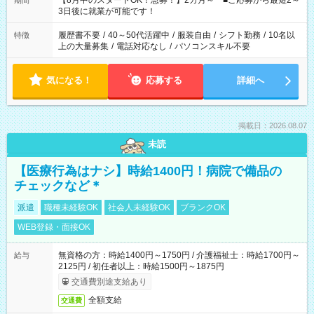
【8月中のスタートOK！急募！】2カ月～ ■ご応募から最短2～
期間
ね。 ※Wワーク希望の方へ 今ご覧のお仕事で希望する勤務時間
3日後に就業が可能です！
と、もう1つのお仕事の勤務時間。 合計で週40時間を超える場
合は応募できません。
履歴書不要
/
40～50代活躍中
/
服装自由
/
シフト勤務
/
10名以
特徴
上の大量募集
/
電話対応なし
/
パソコンスキル不要
気になる！
応募する
詳細へ
掲載日：2026.08.07
未読
【医療行為はナシ】時給1400円！病院で備品の
チェックなど＊
派遣
職種未経験OK
社会人未経験OK
ブランクOK
WEB登録・面接OK
無資格の方：時給1400円～1750円 / 介護福祉士：時給1700円～
給与
2125円 / 初任者以上：時給1500円～1875円
交通費別途支給あり
全額支給
交通費