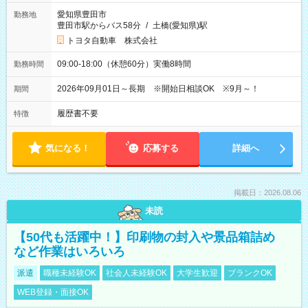
愛知県豊田市
勤務地
豊田市駅からバス58分
/
土橋(愛知県)駅
トヨタ自動車 株式会社
09:00-18:00（休憩60分）実働8時間
勤務時間
2026年09月01日～長期 ※開始日相談OK ※9月～！
期間
履歴書不要
特徴
気になる！
応募する
詳細へ
掲載日：2026.08.06
未読
【50代も活躍中！】印刷物の封入や景品箱詰め
など作業はいろいろ
派遣
職種未経験OK
社会人未経験OK
大学生歓迎
ブランクOK
WEB登録・面接OK