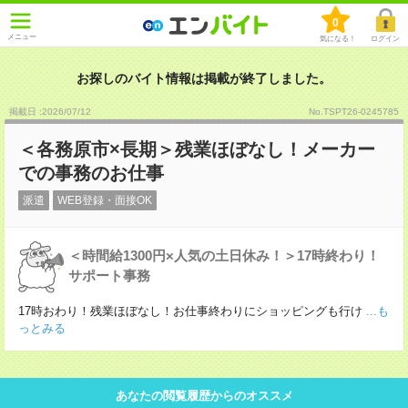
0
メニュー
気になる！
ログイン
お探しのバイト情報は掲載が終了しました。
掲載日 :2026
/
07
/
12
No.TSPT26-0245785
＜各務原市×長期＞残業ほぼなし！メーカー
での事務のお仕事
派遣
WEB登録・面接OK
＜時間給1300円×人気の土日休み！＞17時終わり！
サポート事務
17時おわり！残業ほぼなし！お仕事終わりにショッピングも行け
...も
っとみる
あなたの閲覧履歴からのオススメ