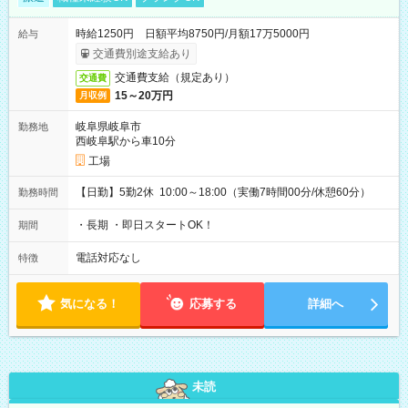
時給1250円 日額平均8750円/月額17万5000円
給与
交通費別途支給あり
交通費支給（規定あり）
交通費
15～20万円
月収例
岐阜県岐阜市
勤務地
西岐阜駅から車10分
工場
【日勤】5勤2休 10:00～18:00（実働7時間00分/休憩60分）
勤務時間
・長期 ・即日スタートOK！
期間
電話対応なし
特徴
気になる！
応募する
詳細へ
未読