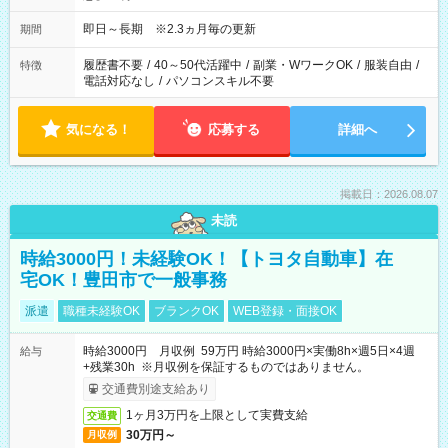
即日～長期 ※2.3ヵ月毎の更新
期間
履歴書不要
/
40～50代活躍中
/
副業・WワークOK
/
服装自由
/
特徴
電話対応なし
/
パソコンスキル不要
気になる！
応募する
詳細へ
掲載日：2026.08.07
未読
時給3000円！未経験OK！【トヨタ自動車】在
宅OK！豊田市で一般事務
派遣
職種未経験OK
ブランクOK
WEB登録・面接OK
時給3000円 月収例 59万円 時給3000円×実働8h×週5日×4週
給与
+残業30h ※月収例を保証するものではありません。
交通費別途支給あり
1ヶ月3万円を上限として実費支給
交通費
30万円～
月収例