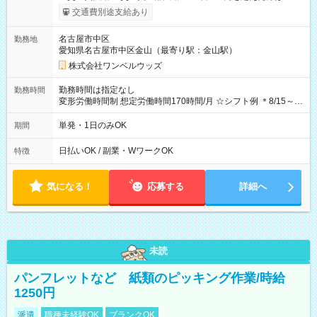
支給！ ※往復500円以内の方は自己負担となります ★日払い
交通費別途支給あり
OK！（規定あり） ┗働いたその日に現金GET♪ お仕事後はコン
ビニATMから 日払い分を引き落とせます！ 【試用期間】試用
名古屋市中区
勤務地
期間なし
愛知県名古屋市中区金山（最寄り駅：金山駅）
株式会社ワンベルウッズ
勤務時間は指定なし
勤務時間
変形労働時間制 想定労働時間170時間/月 ☆シフト例 ＊8/15～
10/26 全日共通 08：00～12：00 17：00～21：00 ＊8/31
～9/19のみ下記シフトもあります！ 12：00～16：00 ＊9/6～
単発・1日のみOK
期間
10/6、10/11～26のみ下記シフトもあります！ 07：00～11：
00
日払いOK / 副業・WワークOK
特徴
気になる！
応募する
詳細へ
未読
パンフレットなど 紙類のピッキング作業/時給
1250円
派遣
職種未経験OK
ブランクOK