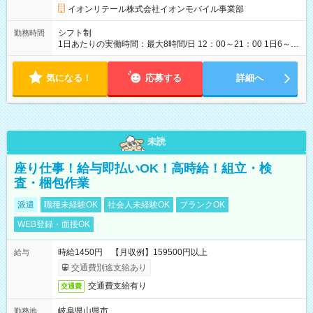
態、給与は本採用時と同じです。 試用期間中の労働時間は月間
イオンリテール株式会社イオンモバイル事業部
80時間未満となります。
シフト制
勤務時間
1日あたりの実働時間：最大8時間/日 12：00～21：00 1日6～8
時間、週3日～OK ※1日の勤務シフト例 10：00～19：00 11：
00～20：00 12：00～21：00 上記シフトは一例です。 ◇基本残
気になる！
業なし。発生時は原則同月度内で調整を行います ◇休憩30～60
応募する
詳細へ
分あり（労働時間により法定通り付与） ◇他店への販売応援、
転勤なし
未読
座り仕事！給与即払いOK！高時給！組立・検
査・梱包作業
派遣
職種未経験OK
社会人未経験OK
ブランクOK
WEB登録・面接OK
時給1450円 【月収例】159500円以上
給与
交通費別途支給あり
交通費支給有り
交通費
岐阜県山県市
勤務地