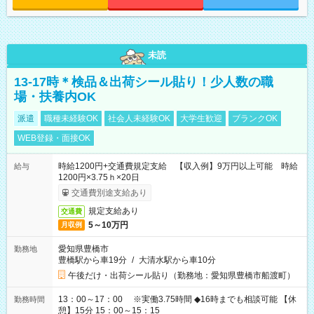
未読
13-17時＊検品＆出荷シール貼り！少人数の職
場・扶養内OK
派遣
職種未経験OK
社会人未経験OK
大学生歓迎
ブランクOK
WEB登録・面接OK
時給1200円+交通費規定支給 【収入例】9万円以上可能 時給
給与
1200円×3.75ｈ×20日
交通費別途支給あり
規定支給あり
交通費
5～10万円
月収例
愛知県豊橋市
勤務地
豊橋駅から車19分
/
大清水駅から車10分
午後だけ・出荷シール貼り（勤務地：愛知県豊橋市船渡町）
13：00～17：00 ※実働3.75時間 ◆16時までも相談可能 【休
勤務時間
憩】15分 15：00～15：15