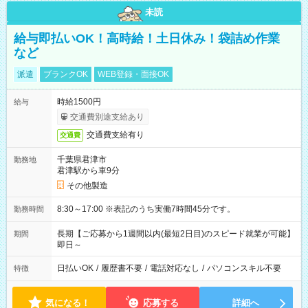
未読
給与即払いOK！高時給！土日休み！袋詰め作業
など
派遣
ブランクOK
WEB登録・面接OK
時給1500円
給与
交通費別途支給あり
交通費支給有り
交通費
千葉県君津市
勤務地
君津駅から車9分
その他製造
8:30～17:00 ※表記のうち実働7時間45分です。
勤務時間
長期【ご応募から1週間以内(最短2日目)のスピード就業が可能】
期間
即日～
日払いOK
/
履歴書不要
/
電話対応なし
/
パソコンスキル不要
特徴
気になる！
応募する
詳細へ