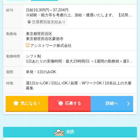
日給10,305円～37,204円
給与
※経験・能力等を考慮の上、加給・優遇いたします。 【試用期
間】試用期間なし
交通費別途支給あり
東京都世田谷区
勤務地
東京都世田谷区豪徳寺
アシストワーク株式会社
シフト制
勤務時間
1日あたりの実働時間：最大15時間/日 ＜1週間の勤務例＞週3回
勤務 勤務：月・水・金 休み：火・木・土・日 好きな時にお仕事
可能です！ ※1日あたりの最大実働時間は日勤、夜勤共に勤務し
単発・1日のみOK
期間
た時間になります。
週1日からOK / 日払いOK / 副業・WワークOK / 10名以上の大量
特徴
募集
気になる！
応募する
詳細へ
未読