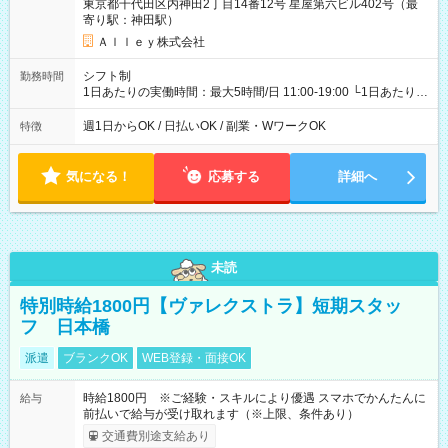
東京都千代田区内神田2丁目14番12号 星屋第六ビル402号（最
寄り駅：神田駅）
Ａｌｌｅｙ株式会社
シフト制
勤務時間
1日あたりの実働時間：最大5時間/日 11:00-19:00 └1日あたりの
実働時間：1-5時間 └上記の時間帯内であれば、いつでも勤務可
能！ └平日・土曜日の中で、お好きな曜日でご勤務いただけま
週1日からOK / 日払いOK / 副業・WワークOK
特徴
す！ 【シフト例】 ・11:00～14:00 ・16:30～19:00 ・13:00～
18:00 などのように、自由な働き方が可能なお仕事です！
気になる！
応募する
詳細へ
未読
特別時給1800円【ヴァレクストラ】短期スタッ
フ 日本橋
派遣
ブランクOK
WEB登録・面接OK
時給1800円 ※ご経験・スキルにより優遇 スマホでかんたんに
給与
前払いで給与が受け取れます（※上限、条件あり）
交通費別途支給あり