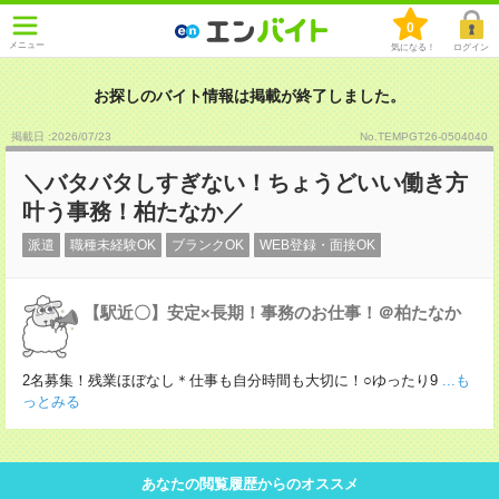
0
メニュー
気になる！
ログイン
お探しのバイト情報は掲載が終了しました。
掲載日 :2026
/
07
/
23
No.TEMPGT26-0504040
＼バタバタしすぎない！ちょうどいい働き方
叶う事務！柏たなか／
派遣
職種未経験OK
ブランクOK
WEB登録・面接OK
【駅近〇】安定×長期！事務のお仕事！＠柏たなか
2名募集！残業ほぼなし＊仕事も自分時間も大切に！○ゆったり9
...も
っとみる
あなたの閲覧履歴からのオススメ