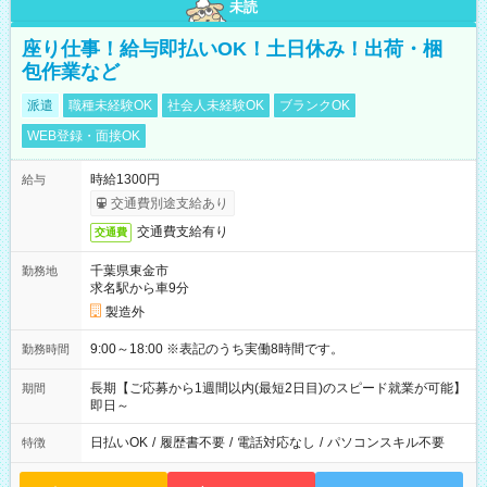
未読
座り仕事！給与即払いOK！土日休み！出荷・梱
包作業など
派遣
職種未経験OK
社会人未経験OK
ブランクOK
WEB登録・面接OK
時給1300円
給与
交通費別途支給あり
交通費支給有り
交通費
千葉県東金市
勤務地
求名駅から車9分
製造外
9:00～18:00 ※表記のうち実働8時間です。
勤務時間
長期【ご応募から1週間以内(最短2日目)のスピード就業が可能】
期間
即日～
日払いOK
/
履歴書不要
/
電話対応なし
/
パソコンスキル不要
特徴