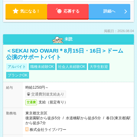
気になる！
応募する
詳細へ
掲載日：2026.08.04
未読
＜SEKAI NO OWARI＊8月15日・16日＞ドーム
公演のサポートバイト
アルバイト
職種未経験OK
社会人未経験OK
大学生歓迎
ブランクOK
時給1250円～
給与
交通費別途支給あり
支給（規定有り）
交通費
東京都文京区
勤務地
後楽園駅から徒歩5分
/
水道橋駅から徒歩5分
/
春日(東京都)駅
から徒歩7分
株式会社ライブパワー