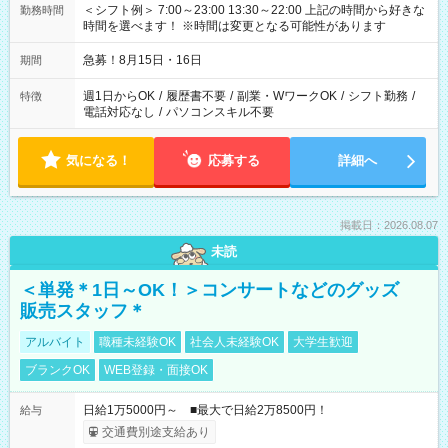
＜シフト例＞ 7:00～23:00 13:30～22:00 上記の時間から好きな
勤務時間
時間を選べます！ ※時間は変更となる可能性があります
急募！8月15日・16日
期間
週1日からOK
/
履歴書不要
/
副業・WワークOK
/
シフト勤務
/
特徴
電話対応なし
/
パソコンスキル不要
気になる！
応募する
詳細へ
掲載日：2026.08.07
未読
＜単発＊1日～OK！＞コンサートなどのグッズ
販売スタッフ＊
アルバイト
職種未経験OK
社会人未経験OK
大学生歓迎
ブランクOK
WEB登録・面接OK
日給1万5000円～ ■最大で日給2万8500円！
給与
交通費別途支給あり