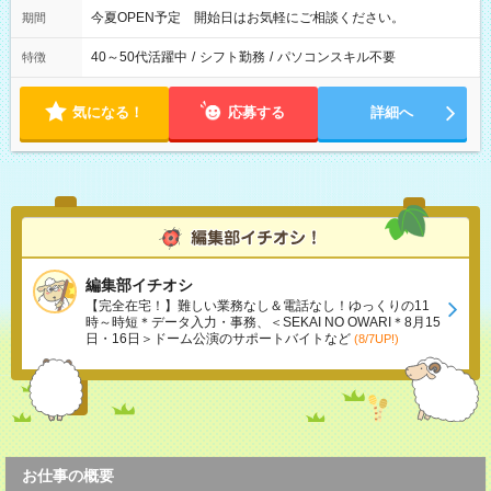
今夏OPEN予定 開始日はお気軽にご相談ください。
期間
40～50代活躍中
/
シフト勤務
/
パソコンスキル不要
特徴
気になる！
応募する
詳細へ
編集部イチオシ
【完全在宅！】難しい業務なし＆電話なし！ゆっくりの11
時～時短＊データ入力・事務、＜SEKAI NO OWARI＊8月15
日・16日＞ドーム公演のサポートバイトなど
(8/7UP!)
お仕事の概要