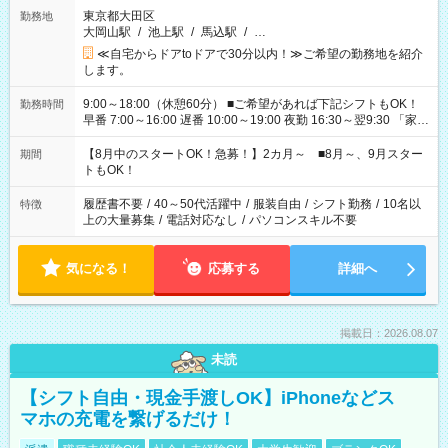
東京都大田区
勤務地
大岡山駅
/
池上駅
/
馬込駅
/
…
≪自宅からドアtoドアで30分以内！≫ご希望の勤務地を紹介
します。
9:00～18:00（休憩60分） ■ご希望があれば下記シフトもOK！
勤務時間
早番 7:00～16:00 遅番 10:00～19:00 夜勤 16:30～翌9:30 「家族
と休みを合わせたい」 「余裕を持って夕飯の準備がしたい」
「できれば残業はしたくない」 など、ご希望を教えてください
【8月中のスタートOK！急募！】2カ月～ ■8月～、9月スター
期間
ね。 ※Wワーク希望の方へ 今ご覧のお仕事で希望する勤務時間
トもOK！
と、もう1つのお仕事の勤務時間。 合計で週40時間を超える場
合は応募できません。
履歴書不要
/
40～50代活躍中
/
服装自由
/
シフト勤務
/
10名以
特徴
上の大量募集
/
電話対応なし
/
パソコンスキル不要
気になる！
応募する
詳細へ
掲載日：2026.08.07
未読
【シフト自由・現金手渡しOK】iPhoneなどス
マホの充電を繋げるだけ！