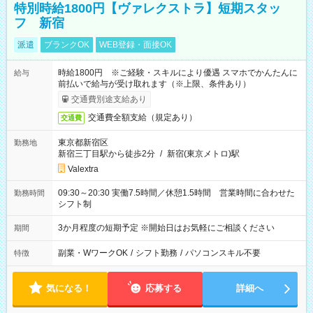
特別時給1800円【ヴァレクストラ】短期スタッ
フ 新宿
派遣
ブランクOK
WEB登録・面接OK
時給1800円 ※ご経験・スキルにより優遇 スマホでかんたんに
給与
前払いで給与が受け取れます（※上限、条件あり）
交通費別途支給あり
交通費全額支給（規定あり）
交通費
東京都新宿区
勤務地
新宿三丁目駅から徒歩2分
/
新宿(東京メトロ)駅
Valextra
09:30～20:30 実働7.5時間／休憩1.5時間 営業時間に合わせた
勤務時間
シフト制
3か月程度の短期予定 ※開始日はお気軽にご相談ください
期間
副業・WワークOK
/
シフト勤務
/
パソコンスキル不要
特徴
気になる！
応募する
詳細へ