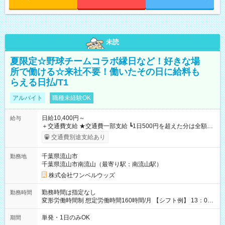
未読
夏限定☆野球チームコラボ縁日など！好きな場
所で働ける☆来社不要！働いたその日に給料も
らえる日払/T1
アルバイト
職種未経験OK
日給10,400円～
給与
＋交通費支給 ★交通費一部支給 ┗1日500円を超えた分は全額支
給！ ※往復500円以内の方は自己負担となります ★日払いOK！
交通費別途支給あり
（規定あり） ┗働いたその日に現金GET♪ お仕事後はコンビニ
ATMから 日払い分を引き落とせます！ 【試用期間】試用期間
千葉県流山市
勤務地
なし
千葉県流山市南流山（最寄り駅：南流山駅）
株式会社ワンベルウッズ
勤務時間は指定なし
勤務時間
変形労働時間制 想定労働時間160時間/月 【シフト例】 13：00
～22：00
単発・1日のみOK
期間