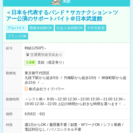
未読
＜日本を代表するバンド＊サカナクション＞ツ
アー公演のサポートバイト＠日本武道館
アルバイト
職種未経験OK
社会人未経験OK
大学生歓迎
ブランクOK
時給1250円～
給与
交通費別途支給あり
支給（規定有り）
交通費
東京都千代田区
勤務地
九段下駅から徒歩5分
/
竹橋駅から徒歩10分
/
神保町駅から徒
歩15分
/
…
株式会社ライブパワー
＜シフト例＞ 9:00～22:30 12:30～22:00 15:30～21:00 12:30～
勤務時間
19:00 12:30～22:00 上記の時間から好きな時間を選べます！ ※
時間は変更となる可能性があります
9月8日・9日
期間
週1日からOK
/
履歴書不要
/
副業・WワークOK
/
シフト勤務
/
特徴
電話対応なし
/
パソコンスキル不要