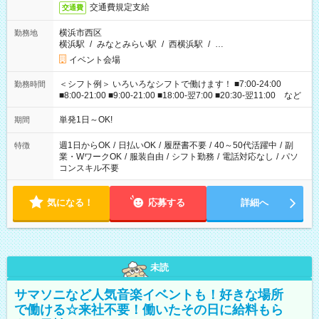
交通費規定支給
交通費
横浜市西区
勤務地
横浜駅
/
みなとみらい駅
/
西横浜駅
/
…
イベント会場
＜シフト例＞ いろいろなシフトで働けます！ ■7:00-24:00
勤務時間
■8:00-21:00 ■9:00-21:00 ■18:00-翌7:00 ■20:30-翌11:00 など
単発1日～OK!
期間
週1日からOK
/
日払いOK
/
履歴書不要
/
40～50代活躍中
/
副
特徴
業・WワークOK
/
服装自由
/
シフト勤務
/
電話対応なし
/
パソ
コンスキル不要
気になる！
応募する
詳細へ
未読
サマソニなど人気音楽イベントも！好きな場所
で働ける☆来社不要！働いたその日に給料もら