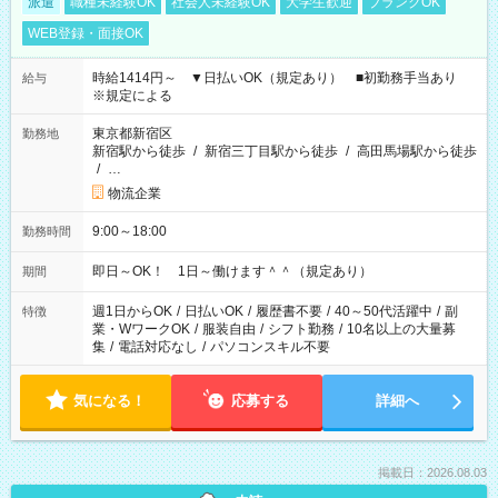
派遣
職種未経験OK
社会人未経験OK
大学生歓迎
ブランクOK
WEB登録・面接OK
時給1414円～ ▼日払いOK（規定あり） ■初勤務手当あり
給与
※規定による
東京都新宿区
勤務地
新宿駅から徒歩
/
新宿三丁目駅から徒歩
/
高田馬場駅から徒歩
/
…
物流企業
9:00～18:00
勤務時間
即日～OK！ 1日～働けます＾＾（規定あり）
期間
週1日からOK
/
日払いOK
/
履歴書不要
/
40～50代活躍中
/
副
特徴
業・WワークOK
/
服装自由
/
シフト勤務
/
10名以上の大量募
集
/
電話対応なし
/
パソコンスキル不要
気になる！
応募する
詳細へ
掲載日：2026.08.03