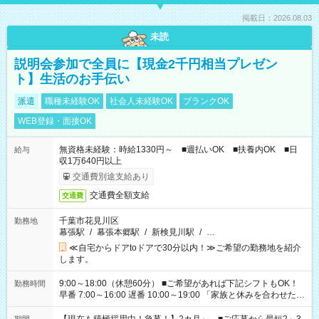
掲載日：2026.08.03
未読
説明会参加で全員に【現金2千円相当プレゼン
ト】生活のお手伝い
派遣
職種未経験OK
社会人未経験OK
ブランクOK
WEB登録・面接OK
無資格未経験：時給1330円～ ■週払いOK ■扶養内OK ■日
給与
収1万640円以上
交通費別途支給あり
交通費全額支給
交通費
千葉市花見川区
勤務地
幕張駅
/
幕張本郷駅
/
新検見川駅
/
…
≪自宅からドアtoドアで30分以内！≫ご希望の勤務地を紹介
します。
9:00～18:00（休憩60分） ■ご希望があれば下記シフトもOK！
勤務時間
早番 7:00～16:00 遅番 10:00～19:00 「家族と休みを合わせた
い」 「余裕を持って夕飯の準備がしたい」 「できれば残業はし
たくない」 など、ご希望を教えてくださいね。 ※Wワーク希望