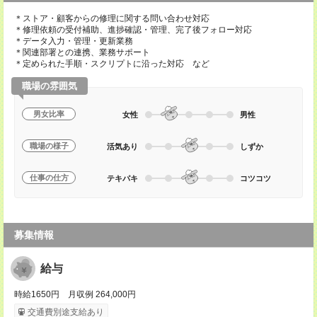
＊ストア・顧客からの修理に関する問い合わせ対応
＊修理依頼の受付補助、進捗確認・管理、完了後フォロー対応
＊データ入力・管理・更新業務
＊関連部署との連携、業務サポート
＊定められた手順・スクリプトに沿った対応 など
職場の雰囲気
男女比率
女性
男性
職場の様子
活気あり
しずか
仕事の仕方
テキパキ
コツコツ
募集情報
給与
時給1650円 月収例 264,000円
交通費別途支給あり