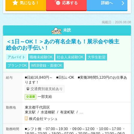
気になる！
応募する
詳細へ
掲載日：2026.08.08
未読
＜1日～OK！＞あの有名企業も！展示会や株主
総会のお手伝い！
アルバイト
職種未経験OK
社会人未経験OK
大学生歓迎
ブランクOK
WEB登録・面接OK
■日給16,840円～ ■日払いOK ■実働3時間5,120円のお仕事あ
給与
ります！
交通費別途支給あり
一部支給
交通費
東京都千代田区
勤務地
東京駅
/
水道橋駅
/
有楽町駅
/
…
株式会社マッシュ
■シフト例 ・07:00～19:30 ・09:00～12:00 ・10:00～17:00 ・
勤務時間
18:00～23:00 ・19:00～07:00 ・20:00～09:00 ・22:00～06:00