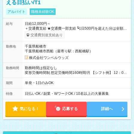
える日払い/T1
アルバイト
職種未経験OK
日給12,000円～
給与
＋交通費支給 ★交通費一部支給 ┗1日500円を超えた分は全額支
給！ ※往復500円以内の方は自己負担となります ★日払いOK！
交通費別途支給あり
（規定あり） ┗働いたその日に現金GET♪ お仕事後はコンビニ
ATMから 日払い分を引き落とせます！ 【試用期間】試用期間
千葉県船橋市
勤務地
なし
千葉県船橋市西船（最寄り駅：西船橋駅）
株式会社ワンベルウッズ
勤務時間は指定なし
勤務時間
変形労働時間制 想定労働時間160時間/月 【シフト例】 12：00
～22：00
単発・1日のみOK
期間
日払いOK / 副業・WワークOK / 10名以上の大量募集
特徴
気になる！
応募する
詳細へ