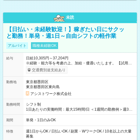
未読
【日払い・未経験歓迎！】稼ぎたい日にサクッ
と勤務！単発・週1日～自由シフトの軽作業
アルバイト
職種未経験OK
日給10,305円～37,204円
給与
※経験・能力等を考慮の上、加給・優遇いたします。 【試用期
間】試用期間なし
交通費別途支給あり
東京都墨田区
勤務地
東京都墨田区東向島
アシストワーク株式会社
シフト制
勤務時間
1日あたりの実働時間：最大15時間/日 ＜1週間の勤務例＞週3回
勤務 勤務：月・水・金 休み：火・木・土・日 好きな時にお仕事
可能です！ ※1日あたりの最大実働時間は日勤、夜勤共に勤務し
単発・1日のみOK
期間
た時間になります。
週1日からOK / 日払いOK / 副業・WワークOK / 10名以上の大量
特徴
募集