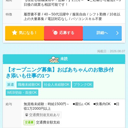
【現在も積極採用中！急募！】2カ月～ ■ご応募から最短2～3
期間
の方へ 今ご覧のお仕事で希望する勤務時間と、もう1つのお仕事
日後の就業も相談可能です！
の勤務時間。 合計で週40時間を超える場合は応募できません。
履歴書不要
/
40～50代活躍中
/
服装自由
/
シフト勤務
/
10名以
特徴
上の大量募集
/
電話対応なし
/
パソコンスキル不要
気になる！
応募する
詳細へ
掲載日：2026.08.07
未読
【オープニング募集】おばあちゃんのお散歩付
き添いも仕事の1つ
派遣
職種未経験OK
社会人未経験OK
ブランクOK
WEB登録・面接OK
無資格未経験：時給1500円～ ■週払いOK ■扶養内OK ■日
給与
収1万2000円以上
交通費別途支給あり
交通費全額支給
交通費