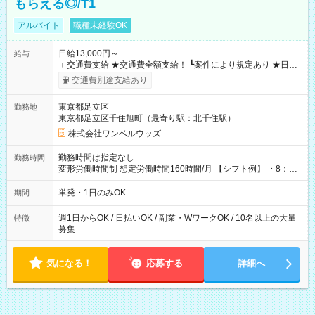
もらえる◎/T1
アルバイト
職種未経験OK
日給13,000円～
給与
＋交通費支給 ★交通費全額支給！ ┗案件により規定あり ★日払
いOK！（規定あり） ┗働いたその日に現金GET♪ お仕事後はコ
交通費別途支給あり
ンビニATMから 日払い分を引き落とせます！ 【試用期間】試
用期間なし
東京都足立区
勤務地
東京都足立区千住旭町（最寄り駅：北千住駅）
株式会社ワンベルウッズ
勤務時間は指定なし
勤務時間
変形労働時間制 想定労働時間160時間/月 【シフト例】 ・8：00
～21：00
単発・1日のみOK
期間
週1日からOK / 日払いOK / 副業・WワークOK / 10名以上の大量
特徴
募集
気になる！
応募する
詳細へ