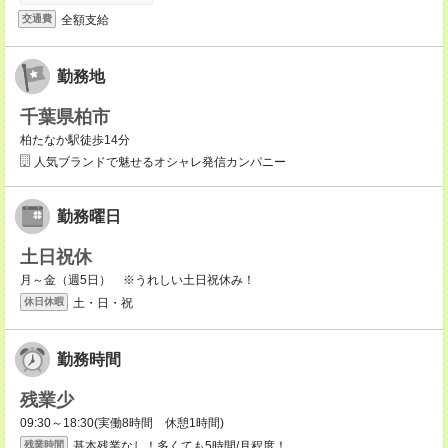
全額支給
交通費
勤務地
千葉県柏市
柏たなか駅徒歩14分
人気ブランドで魅せるオシャレ発信カンパニー
勤務曜日
土日祝休
月～金（週5日） ※うれしい土日祝休み！
土・日・祝
休日休暇
勤務時間
残業少
09:30～18:30(実働8時間 休憩1時間)
基本残業なし！多くても5時間/月程度！
残業時間