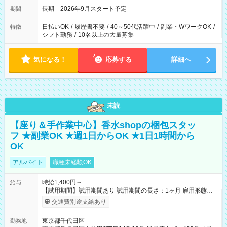
長期 2026年9月スタート予定
期間
日払いOK
/
履歴書不要
/
40～50代活躍中
/
副業・WワークOK
/
特徴
シフト勤務
/
10名以上の大量募集
気になる！
応募する
詳細へ
未読
【座り＆手作業中心】香水shopの梱包スタッ
フ ★副業OK ★週1日からOK ★1日1時間から
OK
アルバイト
職種未経験OK
時給1,400円～
給与
【試用期間】試用期間あり 試用期間の長さ：1ヶ月 雇用形態、
給与は本採用時と同じです。
交通費別途支給あり
東京都千代田区
勤務地