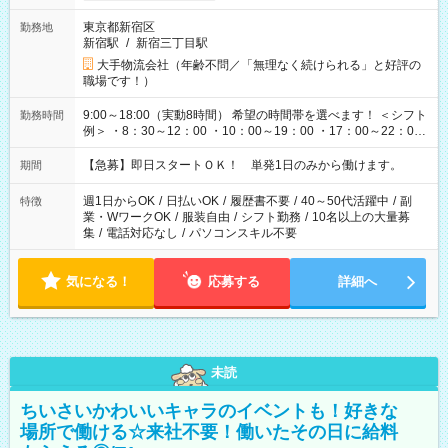
東京都新宿区
勤務地
新宿駅
/
新宿三丁目駅
大手物流会社（年齢不問／「無理なく続けられる」と好評の
職場です！）
9:00～18:00（実動8時間） 希望の時間帯を選べます！ ＜シフト
勤務時間
例＞ ・8：30～12：00 ・10：00～19：00 ・17：00～22：00
・13：00～22：00 ・22：00～翌6：00 など
【急募】即日スタートＯＫ！ 単発1日のみから働けます。
期間
週1日からOK
/
日払いOK
/
履歴書不要
/
40～50代活躍中
/
副
特徴
業・WワークOK
/
服装自由
/
シフト勤務
/
10名以上の大量募
集
/
電話対応なし
/
パソコンスキル不要
気になる！
応募する
詳細へ
未読
ちいさいかわいいキャラのイベントも！好きな
場所で働ける☆来社不要！働いたその日に給料