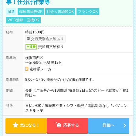
事！仕分け作業等
派遣
職種未経験OK
社会人未経験OK
ブランクOK
WEB登録・面接OK
時給1600円
給与
交通費別途支給あり
交通費支給有り
交通費
横浜市西区
勤務地
平沼橋駅から徒歩12分
素材系メーカー
8:00～17:30 ※表記のうち実働8時間です。
勤務時間
長期【ご応募から1週間以内(最短2日目)のスピード就業が可能】
期間
即日～
日払いOK
/
履歴書不要
/
シフト勤務
/
電話対応なし
/
パソコン
特徴
スキル不要
気になる！
応募する
詳細へ