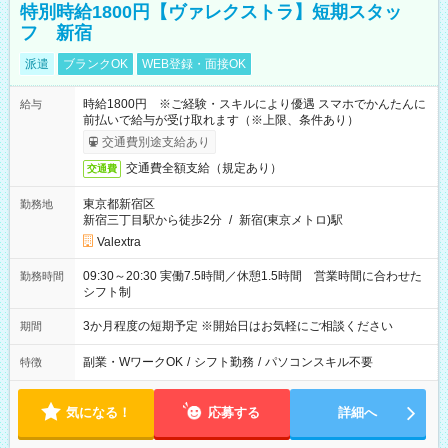
特別時給1800円【ヴァレクストラ】短期スタッ
フ 新宿
派遣
ブランクOK
WEB登録・面接OK
時給1800円 ※ご経験・スキルにより優遇 スマホでかんたんに
給与
前払いで給与が受け取れます（※上限、条件あり）
交通費別途支給あり
交通費全額支給（規定あり）
交通費
東京都新宿区
勤務地
新宿三丁目駅から徒歩2分
/
新宿(東京メトロ)駅
Valextra
09:30～20:30 実働7.5時間／休憩1.5時間 営業時間に合わせた
勤務時間
シフト制
3か月程度の短期予定 ※開始日はお気軽にご相談ください
期間
副業・WワークOK
/
シフト勤務
/
パソコンスキル不要
特徴
気になる！
応募する
詳細へ