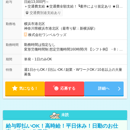
日給13,000円～
給与
＋交通費支給 ★交通費全額支給！ ┗案件により規定あり ★日払
いOK！（規定あり） ┗働いたその日に現金GET♪ お仕事後はコ
交通費別途支給あり
ンビニATMから 日払い分を引き落とせます！ 【試用期間】試
用期間なし
横浜市港北区
勤務地
神奈川県横浜市港北区（最寄り駅：新横浜駅）
株式会社ワンベルウッズ
勤務時間は指定なし
勤務時間
変形労働時間制 想定労働時間160時間/月 【シフト例】 ・8：00
～21：00
単発・1日のみOK
期間
週1日からOK / 日払いOK / 副業・WワークOK / 10名以上の大量
特徴
募集
気になる！
応募する
詳細へ
未読
給与即払いOK！高時給！平日休み！日勤のお仕