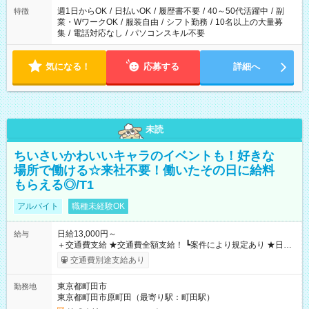
週1日からOK
/
日払いOK
/
履歴書不要
/
40～50代活躍中
/
副
特徴
業・WワークOK
/
服装自由
/
シフト勤務
/
10名以上の大量募
集
/
電話対応なし
/
パソコンスキル不要
気になる！
応募する
詳細へ
未読
ちいさいかわいいキャラのイベントも！好きな
場所で働ける☆来社不要！働いたその日に給料
もらえる◎/T1
アルバイト
職種未経験OK
日給13,000円～
給与
＋交通費支給 ★交通費全額支給！ ┗案件により規定あり ★日払
いOK！（規定あり） ┗働いたその日に現金GET♪ お仕事後はコ
交通費別途支給あり
ンビニATMから 日払い分を引き落とせます！ 【試用期間】試
用期間なし
東京都町田市
勤務地
東京都町田市原町田（最寄り駅：町田駅）