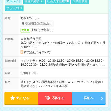
アルバイト
職種未経験OK
社会人未経験OK
大学生歓迎
ブランクOK
時給1250円～
給与
交通費別途支給あり
支給（規定有り）
交通費
東京都千代田区
勤務地
九段下駅から徒歩5分
/
竹橋駅から徒歩10分
/
神保町駅から徒
歩15分
/
…
株式会社ライブパワー
＜シフト例＞ 9:00～22:30 12:30～22:00 15:30～21:00 12:30～
勤務時間
19:00 12:30～22:00 上記の時間から好きな時間を選べます！ ※
時間は変更となる可能性があります
9月8日・9日
期間
週1日からOK
/
履歴書不要
/
副業・WワークOK
/
シフト勤務
/
特徴
電話対応なし
/
パソコンスキル不要
気になる！
応募する
詳細へ