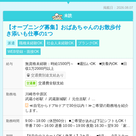
掲載日：2026.08.07
未読
【オープニング募集】おばあちゃんのお散歩付
き添いも仕事の1つ
派遣
職種未経験OK
社会人未経験OK
ブランクOK
WEB登録・面接OK
無資格未経験：時給1500円～ ■週払いOK ■扶養内OK ■日
給与
収1万2000円以上
交通費別途支給あり
交通費全額支給
交通費
川崎市中原区
勤務地
武蔵小杉駅
/
武蔵新城駅
/
元住吉駅
/
…
≪自宅からドアtoドアで30分以内！≫ご希望の勤務地を紹介
します。
9:00～18:00（休憩60分） ■ご希望があれば下記シフトもOK！
勤務時間
早番 7:00～16:00 遅番 10:00～19:00 夜勤 16:30～翌9:30 「家族
と休みを合わせたい」 「余裕を持って夕飯の準備がしたい」
「できれば残業はしたくない」 など、ご希望を教えてください