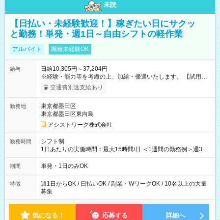
未読
【日払い・未経験歓迎！】稼ぎたい日にサクッ
と勤務！単発・週1日～自由シフトの軽作業
アルバイト
職種未経験OK
日給10,305円～37,204円
給与
※経験・能力等を考慮の上、加給・優遇いたします。 【試用期
間】試用期間なし
交通費別途支給あり
東京都墨田区
勤務地
東京都墨田区東向島
アシストワーク株式会社
シフト制
勤務時間
1日あたりの実働時間：最大15時間/日 ＜1週間の勤務例＞週3回
勤務 勤務：月・水・金 休み：火・木・土・日 好きな時にお仕事
可能です！ ※1日あたりの最大実働時間は日勤、夜勤共に勤務し
単発・1日のみOK
期間
た時間になります。
週1日からOK / 日払いOK / 副業・WワークOK / 10名以上の大量
特徴
募集
気になる！
応募する
詳細へ