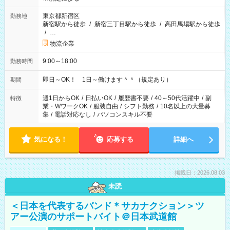
東京都新宿区
勤務地
新宿駅から徒歩
/
新宿三丁目駅から徒歩
/
高田馬場駅から徒歩
/
…
物流企業
9:00～18:00
勤務時間
即日～OK！ 1日～働けます＾＾（規定あり）
期間
週1日からOK
/
日払いOK
/
履歴書不要
/
40～50代活躍中
/
副
特徴
業・WワークOK
/
服装自由
/
シフト勤務
/
10名以上の大量募
集
/
電話対応なし
/
パソコンスキル不要
気になる！
応募する
詳細へ
掲載日：2026.08.03
未読
＜日本を代表するバンド＊サカナクション＞ツ
アー公演のサポートバイト＠日本武道館