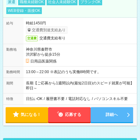
派遣
職種未経験OK
社会人未経験OK
ブランクOK
WEB登録・面接OK
時給1450円
給与
交通費別途支給あり
交通費支給有り
交通費
神奈川県秦野市
勤務地
渋沢駅から徒歩15分
日用品医薬関係
13:00～22:00 ※表記のうち実働8時間です。
勤務時間
長期【ご応募から1週間以内(最短2日目)のスピード就業が可能】
期間
即日～
日払いOK
/
履歴書不要
/
電話対応なし
/
パソコンスキル不要
特徴
気になる！
応募する
詳細へ