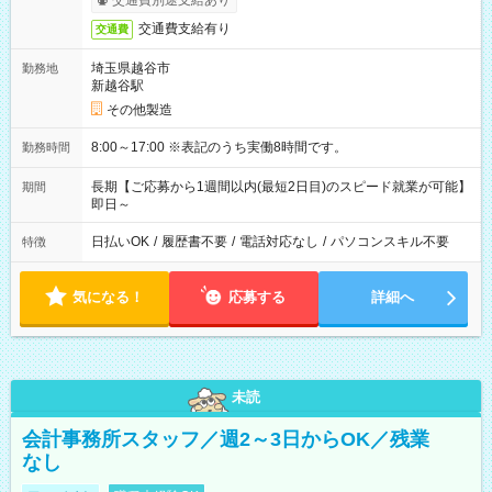
交通費別途支給あり
交通費支給有り
交通費
埼玉県越谷市
勤務地
新越谷駅
その他製造
8:00～17:00 ※表記のうち実働8時間です。
勤務時間
長期【ご応募から1週間以内(最短2日目)のスピード就業が可能】
期間
即日～
日払いOK
/
履歴書不要
/
電話対応なし
/
パソコンスキル不要
特徴
気になる！
応募する
詳細へ
未読
会計事務所スタッフ／週2～3日からOK／残業
なし