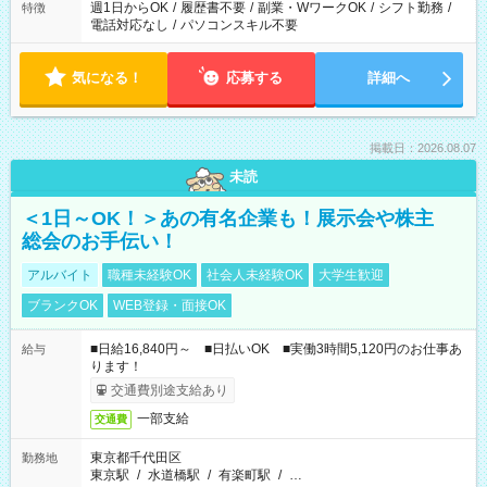
週1日からOK
/
履歴書不要
/
副業・WワークOK
/
シフト勤務
/
特徴
電話対応なし
/
パソコンスキル不要
気になる！
応募する
詳細へ
掲載日：2026.08.07
未読
＜1日～OK！＞あの有名企業も！展示会や株主
総会のお手伝い！
アルバイト
職種未経験OK
社会人未経験OK
大学生歓迎
ブランクOK
WEB登録・面接OK
■日給16,840円～ ■日払いOK ■実働3時間5,120円のお仕事あ
給与
ります！
交通費別途支給あり
一部支給
交通費
東京都千代田区
勤務地
東京駅
/
水道橋駅
/
有楽町駅
/
…