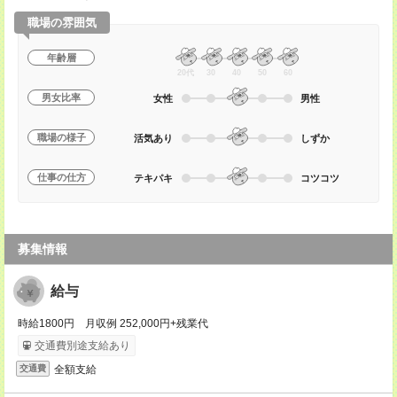
職場の雰囲気
年齢層
20代
30
40
50
60
男女比率
女性
男性
職場の様子
活気あり
しずか
仕事の仕方
テキパキ
コツコツ
募集情報
給与
時給1800円 月収例 252,000円+残業代
交通費別途支給あり
全額支給
交通費