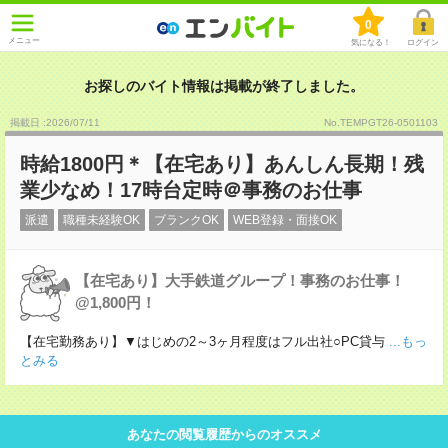
0
メニュー
気になる！
ログイン
お探しのバイト情報は掲載が終了しました。
掲載日 :2026
/
07
/
11
No.TEMPGT26-0501103
時給1800円＊【在宅あり】あんしん長期！残
業少なめ！17時台定時＠事務のお仕事
派遣
職種未経験OK
ブランクOK
WEB登録・面接OK
【在宅あり】大手鉄道グループ！事務のお仕事！
@1,800円！
【在宅勤務あり】▼はじめの2～3ヶ月程度はフル出社○PC貸与
...もっ
とみる
あなたの閲覧履歴からのオススメ