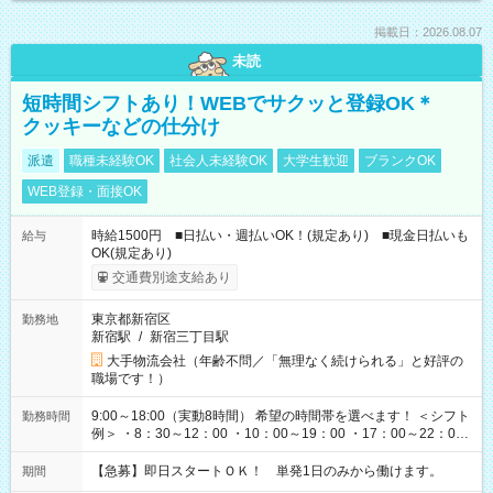
掲載日：2026.08.07
未読
短時間シフトあり！WEBでサクッと登録OK＊
クッキーなどの仕分け
派遣
職種未経験OK
社会人未経験OK
大学生歓迎
ブランクOK
WEB登録・面接OK
時給1500円 ■日払い・週払いOK！(規定あり) ■現金日払いも
給与
OK(規定あり)
交通費別途支給あり
東京都新宿区
勤務地
新宿駅
/
新宿三丁目駅
大手物流会社（年齢不問／「無理なく続けられる」と好評の
職場です！）
9:00～18:00（実動8時間） 希望の時間帯を選べます！ ＜シフト
勤務時間
例＞ ・8：30～12：00 ・10：00～19：00 ・17：00～22：00
・13：00～22：00 ・22：00～翌6：00 など
【急募】即日スタートＯＫ！ 単発1日のみから働けます。
期間