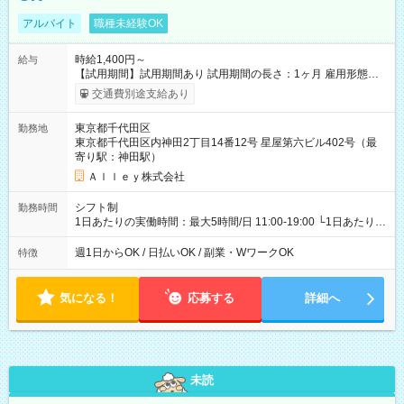
アルバイト
職種未経験OK
時給1,400円～
給与
【試用期間】試用期間あり 試用期間の長さ：1ヶ月 雇用形態、
給与は本採用時と同じです。
交通費別途支給あり
東京都千代田区
勤務地
東京都千代田区内神田2丁目14番12号 星屋第六ビル402号（最
寄り駅：神田駅）
Ａｌｌｅｙ株式会社
シフト制
勤務時間
1日あたりの実働時間：最大5時間/日 11:00-19:00 └1日あたりの
実働時間：1-5時間 └上記の時間帯内であれば、いつでも勤務可
能！ └平日・土曜日の中で、お好きな曜日でご勤務いただけま
週1日からOK / 日払いOK / 副業・WワークOK
特徴
す！ 【シフト例】 ・11:00～14:00 ・16:30～19:00 ・13:00～
18:00 などのように、自由な働き方が可能なお仕事です！
気になる！
応募する
詳細へ
未読