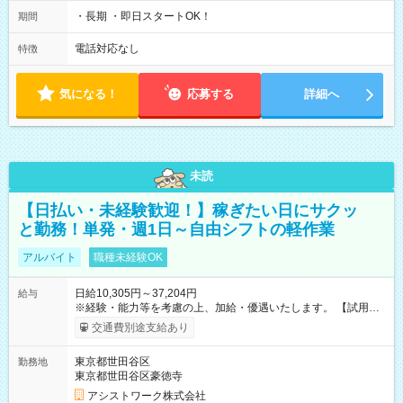
・長期 ・即日スタートOK！
期間
電話対応なし
特徴
気になる！
応募する
詳細へ
未読
【日払い・未経験歓迎！】稼ぎたい日にサクッ
と勤務！単発・週1日～自由シフトの軽作業
アルバイト
職種未経験OK
日給10,305円～37,204円
給与
※経験・能力等を考慮の上、加給・優遇いたします。 【試用期
間】試用期間なし
交通費別途支給あり
東京都世田谷区
勤務地
東京都世田谷区豪徳寺
アシストワーク株式会社