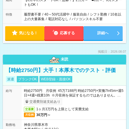
【8月中のスタートOK！急募！】2カ月～ ■8月～、9月スター
期間
ね。 ※Wワーク希望の方へ 今ご覧のお仕事で希望する勤務時間
トもOK！
と、もう1つのお仕事の勤務時間。 合計で週40時間を超える場
合は応募できません。
履歴書不要
/
40～50代活躍中
/
服装自由
/
シフト勤務
/
10名以
特徴
上の大量募集
/
電話対応なし
/
パソコンスキル不要
気になる！
応募する
詳細へ
掲載日：2026.08.07
未読
【時給2750円】大手！本厚木でのテスト・評価
派遣
ブランクOK
WEB登録・面接OK
時給2750円 月収例 45万7188円 時給2750円×実働7h45m×週5
給与
日×4週+残業10h ※月収例を保証するものではありません。※給
与即受取りサービス利用可（利用条件有）
交通費別途支給あり
1ヶ月3万円を上限として実費支給
交通費
30万円～
月収例
神奈川県厚木市
勤務地