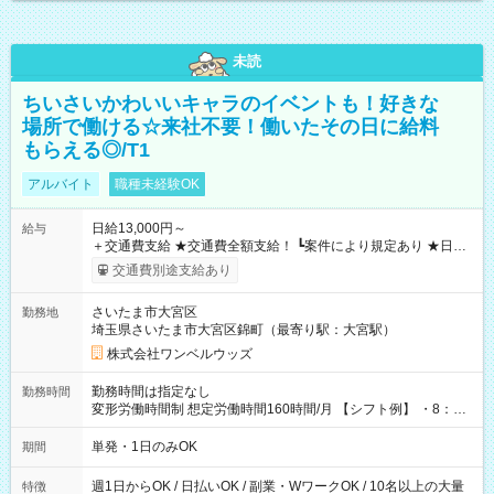
未読
ちいさいかわいいキャラのイベントも！好きな
場所で働ける☆来社不要！働いたその日に給料
もらえる◎/T1
アルバイト
職種未経験OK
日給13,000円～
給与
＋交通費支給 ★交通費全額支給！ ┗案件により規定あり ★日払
いOK！（規定あり） ┗働いたその日に現金GET♪ お仕事後はコ
交通費別途支給あり
ンビニATMから 日払い分を引き落とせます！ 【試用期間】試
用期間なし
さいたま市大宮区
勤務地
埼玉県さいたま市大宮区錦町（最寄り駅：大宮駅）
株式会社ワンベルウッズ
勤務時間は指定なし
勤務時間
変形労働時間制 想定労働時間160時間/月 【シフト例】 ・8：00
～21：00
単発・1日のみOK
期間
週1日からOK / 日払いOK / 副業・WワークOK / 10名以上の大量
特徴