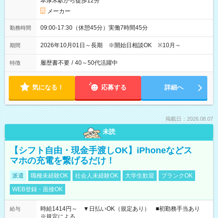
本厚木駅から徒歩12分
メーカー
09:00-17:30（休憩45分）実働7時間45分
勤務時間
2026年10月01日～長期 ※開始日相談OK ※10月～
期間
履歴書不要
/
40～50代活躍中
特徴
気になる！
応募する
詳細へ
掲載日：2026.08.07
未読
【シフト自由・現金手渡しOK】iPhoneなどス
マホの充電を繋げるだけ！
派遣
職種未経験OK
社会人未経験OK
大学生歓迎
ブランクOK
WEB登録・面接OK
時給1414円～ ▼日払いOK（規定あり） ■初勤務手当あり
給与
※規定による