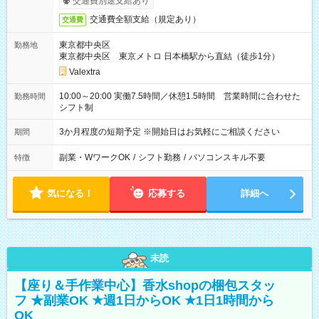
交通費別途支給あり
交通費全額支給（規定あり）
交通費
東京都中央区
勤務地
東京都中央区 東京メトロ 日本橋駅から直結（徒歩1分）
Valextra
10:00～20:00 実働7.5時間／休憩1.5時間 営業時間に合わせた
勤務時間
シフト制
3か月程度の短期予定 ※開始日はお気軽にご相談ください
期間
副業・WワークOK
/
シフト勤務
/
パソコンスキル不要
特徴
気になる！
応募する
詳細へ
未読
【座り＆手作業中心】香水shopの梱包スタッ
フ ★副業OK ★週1日からOK ★1日1時間から
OK