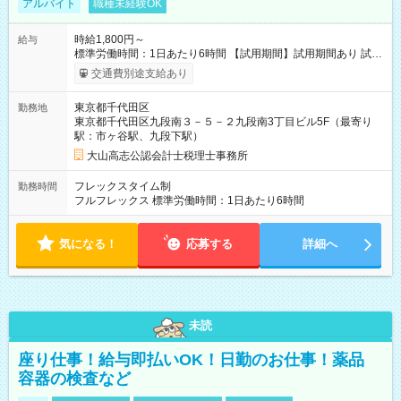
アルバイト
職種未経験OK
時給1,800円～
給与
標準労働時間：1日あたり6時間 【試用期間】試用期間あり 試用
期間の長さ：3ヶ月 雇用形態、給与は本採用時と同じです。
交通費別途支給あり
東京都千代田区
勤務地
東京都千代田区九段南３－５－２九段南3丁目ビル5F（最寄り
駅：市ヶ谷駅、九段下駅）
大山高志公認会計士税理士事務所
フレックスタイム制
勤務時間
フルフレックス 標準労働時間：1日あたり6時間
気になる！
応募する
詳細へ
未読
座り仕事！給与即払いOK！日勤のお仕事！薬品
容器の検査など