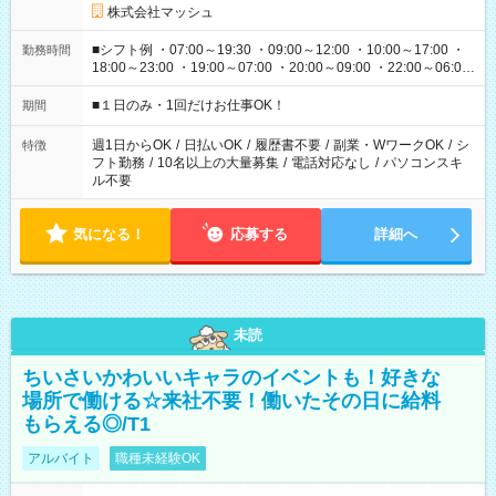
株式会社マッシュ
■シフト例 ・07:00～19:30 ・09:00～12:00 ・10:00～17:00 ・
勤務時間
18:00～23:00 ・19:00～07:00 ・20:00～09:00 ・22:00～06:00
etc ★最短で3時間で5,120円のお仕事から 15時間で2万円近く稼
げるお仕事も！ ご希望のお時間に合わせてご紹介！ ※シフトは
■１日のみ・1回だけお仕事OK！
期間
現場によって異なります。 ※勿論、休憩時間はあるのでご安心
ください！
週1日からOK
/
日払いOK
/
履歴書不要
/
副業・WワークOK
/
シ
特徴
フト勤務
/
10名以上の大量募集
/
電話対応なし
/
パソコンスキ
ル不要
気になる！
応募する
詳細へ
未読
ちいさいかわいいキャラのイベントも！好きな
場所で働ける☆来社不要！働いたその日に給料
もらえる◎/T1
アルバイト
職種未経験OK