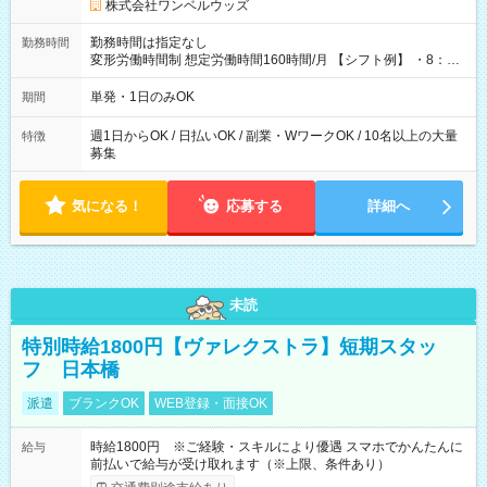
株式会社ワンベルウッズ
勤務時間は指定なし
勤務時間
変形労働時間制 想定労働時間160時間/月 【シフト例】 ・8：00
～21：00
単発・1日のみOK
期間
週1日からOK / 日払いOK / 副業・WワークOK / 10名以上の大量
特徴
募集
気になる！
応募する
詳細へ
未読
特別時給1800円【ヴァレクストラ】短期スタッ
フ 日本橋
派遣
ブランクOK
WEB登録・面接OK
時給1800円 ※ご経験・スキルにより優遇 スマホでかんたんに
給与
前払いで給与が受け取れます（※上限、条件あり）