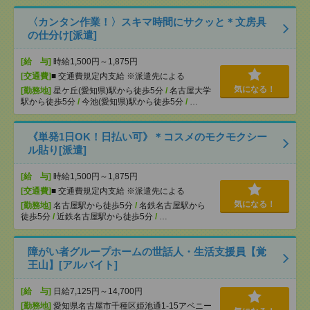
〈カンタン作業！〉スキマ時間にサクッと＊文房具
の仕分け[派遣]
[給 与]
時給1,500円～1,875円
[交通費]
■ 交通費規定内支給 ※派遣先による
気になる！
[勤務地]
星ケ丘(愛知県)駅から徒歩5分
/
名古屋大学
駅から徒歩5分
/
今池(愛知県)駅から徒歩5分
/
…
《単発1日OK！日払い可》＊コスメのモクモクシー
ル貼り[派遣]
[給 与]
時給1,500円～1,875円
[交通費]
■ 交通費規定内支給 ※派遣先による
気になる！
[勤務地]
名古屋駅から徒歩5分
/
名鉄名古屋駅から
徒歩5分
/
近鉄名古屋駅から徒歩5分
/
…
障がい者グループホームの世話人・生活支援員【覚
王山】[アルバイト]
[給 与]
日給7,125円～14,700円
[勤務地]
愛知県名古屋市千種区姫池通1-15アベニー