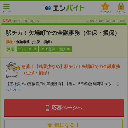
0
メニュー
気になる！
ログイン
NEW
掲載日 :2026
/
08
/
05
No.RSTAFK260625503D/東海
駅チカ！矢場町での金融事務（生保・損保）
職種：
金融事務（生保・損保）
派遣
ブランクOK
WEB登録・面接OK
急募！【残業少なめ】駅チカ！矢場町での金融事務
（生保・損保）
【正社員での直接雇用の可能性有】【週4～5日/勤務時間選べる
...も
っとみる
応募ページへ
気になる！