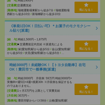
[給 与]
時給1900円
[交通費]
交通費支給
気になる！
[勤務地]
瑞穂運動場東駅から徒歩7分
/
瑞穂運動場
西駅から徒歩10分
/
新瑞橋駅から徒歩10分
《単発1日OK！日払い可》＊お菓子のモクモクシー
ル貼り[派遣]
[給 与]
時給1,500円～1,875円
[交通費]
■ 交通費規定内支給 ※派遣先による
気になる！
[勤務地]
栄(愛知県)駅から徒歩5分
/
金山(愛知県)駅
から徒歩5分
/
伏見(愛知県)駅から徒歩5分
/
…
時給3000円！未経験OK！【トヨタ自動車】在宅
OK！豊田市で一般事務[派遣]
[給 与]
時給3000円 月収例 59万円 時給3000円×
実働8h×週5日×4週+残業30h ※月収例を保証するも
のではありません。
[交通費]
1ヶ月3万円を上限として実費支給
気になる！
[月収例]
30万円～
[勤務地]
豊田市駅からバス58分
/
土橋(愛知県)駅