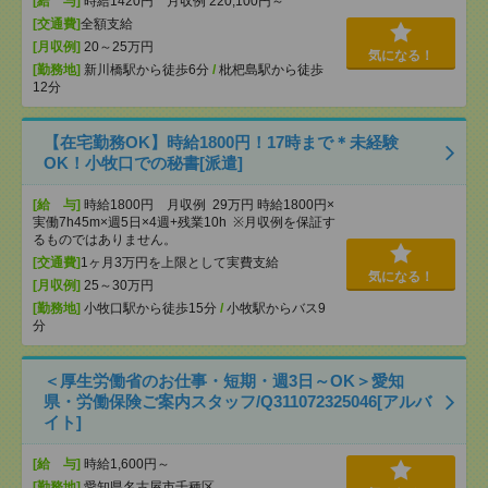
[給 与]
時給1420円 月収例 220,100円～
[交通費]
全額支給
[月収例]
20～25万円
気になる！
[勤務地]
新川橋駅から徒歩6分
/
枇杷島駅から徒歩
12分
【在宅勤務OK】時給1800円！17時まで＊未経験
OK！小牧口での秘書[派遣]
[給 与]
時給1800円 月収例 29万円 時給1800円×
実働7h45m×週5日×4週+残業10h ※月収例を保証す
るものではありません。
[交通費]
1ヶ月3万円を上限として実費支給
気になる！
[月収例]
25～30万円
[勤務地]
小牧口駅から徒歩15分
/
小牧駅からバス9
分
＜厚生労働省のお仕事・短期・週3日～OK＞愛知
県・労働保険ご案内スタッフ/Q311072325046[アルバ
イト]
[給 与]
時給1,600円～
[勤務地]
愛知県名古屋市千種区