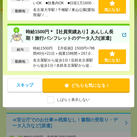
いOK ■扶養内OK ■日収1万1600円
【オープニング募集】おばあちゃんのお散歩付き添
以上
名古屋大学駅 / 千種駅 / 東山公園(愛知
気になる!
勤務地
いも仕事の1つ[派遣]
県)駅 / …
[給 与]
無資格未経験：時給1450円～ ■週払い
OK ■扶養内OK ■日収1万1600円以上
時給1500円＊【社員実績あり】あんしん長
[交通費]
交通費全額支給
期！旅行パンフレットのデータ入力[派遣]
気になる！
[勤務地]
名古屋大学駅
/
千種駅
/
東山公園(愛知県)駅
時給1500円 【月収例】1500円×7時
/
…
給与
間40分×21日＋残業15時間＝267,000
円
名古屋駅から徒歩1分 / 近鉄名古屋駅
気になる!
勤務地
時給1500円＊【社員実績あり】あんしん長期！旅行
から徒歩1分 / 名鉄名古屋駅から徒歩1
パンフレットのデータ入力[派遣]
分
[給 与]
時給1500円 【月収例】1500円×7時間40
スキップ
どちらも気になる！
分×21日＋残業15時間＝267,000円
[交通費]
全額支給
気になる！
[勤務地]
名古屋駅から徒歩1分
しばらく表示しない
/
近鉄名古屋駅から
徒歩1分
/
名鉄名古屋駅から徒歩1分
≪官公庁でのお仕事≫残業なし！書類の受取り・デ
ータ入力など[派遣]