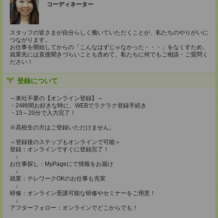
コーディネーター
スタッフの皆さまが自分らしく働いていただくことが、私たちのやりがいに
つながります。
お仕事を開始してからの「こんなはずじゃなかった・・・」をなくすため、
就業先には直接聞きづらいことも含めて、私たちに何でもご相談・ご質問く
ださい！
登録について
～来社不要の【オンライン登録】～
・24時間お好きな時に、WEBでラクラク登録手続き
・15～20分で入力完了！
※高校生の方はご登録いただけません。
＜登録後のステップもオンラインで可能＞
登録：オンラインですぐに登録完了！
↓
お仕事探し：MyPageにて情報をお届け
↓
就業：テレワークOKのお仕事も充実
↓
研修：オンライン受講可能な研修やセミナーをご用意！
↓
アフターフォロー：オンラインでどこからでも！