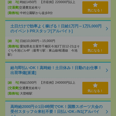
[給 与]
時給1450円 【月収例】220000円以上
[交通費]
交通費支給有り
気になる！
[勤務地]
中村公園駅から徒歩9分
土日だけで効率よく稼げる！日給1万円～1万5,000円
のイベントPRスタッフ[アルバイト]
[給 与]
日給10,000円～15,000円
[勤務地]
愛知県名古屋市千種区今池3丁目12-21ほそ
ぐち今池ビル4F（最寄り駅：東山線/桜通線 今池
気になる！
駅）
給与即払いOK！高時給！土日休み！日勤のお仕事！
出荷準備[派遣]
[給 与]
時給1500円 【月収例】240000円以上
[交通費]
交通費支給有り
気になる！
[勤務地]
大曽根駅
高時給2000円☆1日4時間でOK！国際スポーツ大会の
受付スタッフ☆来社不要！日払いOK♪/N1[アルバイ