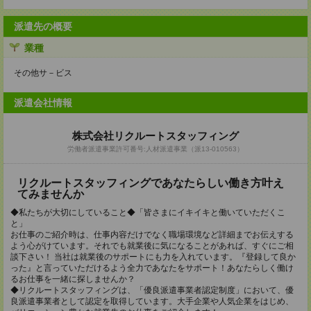
派遣先の概要
業種
その他サ－ビス
派遣会社情報
株式会社リクルートスタッフィング
労働者派遣事業許可番号:人材派遣事業（派13-010563）
リクルートスタッフィングであなたらしい働き方叶え
てみませんか
◆私たちが大切にしていること◆「皆さまにイキイキと働いていただくこ
と」
お仕事のご紹介時は、仕事内容だけでなく職場環境など詳細までお伝えする
よう心がけています。それでも就業後に気になることがあれば、すぐにご相
談下さい！ 当社は就業後のサポートにも力を入れています。『登録して良か
った』と言っていただけるよう全力であなたをサポート！あなたらしく働け
るお仕事を一緒に探しませんか？
◆リクルートスタッフィングは、「優良派遣事業者認定制度」において、優
良派遣事業者として認定を取得しています。大手企業や人気企業をはじめ、