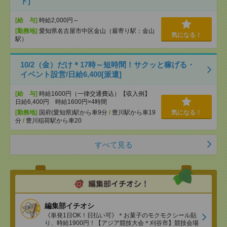
ト]
[給 与]
時給2,000円～
[勤務地]
愛知県名古屋市中区金山（最寄り駅：金山
気になる！
駅）
10/2（金）だけ＊17時～短時間！サクッと稼げる・
イベント設営/日給6,400[派遣]
[給 与]
時給1600円（一律交通費込）【収入例】
日給6,400円 時給1600円×4時間
[勤務地]
国府(愛知県)駅から車9分
/
豊川駅から車19
気になる！
分
/
豊川稲荷駅から車20
すべて見る
編集部イチオシ
《単発1日OK！日払い可》＊お菓子のモクモクシール貼
り、時給1900円！【アジア競技大会＊刈谷市】競技会場