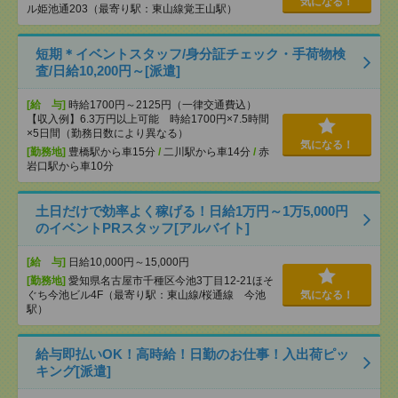
気になる！
ル姫池通203（最寄り駅：東山線覚王山駅）
短期＊イベントスタッフ/身分証チェック・手荷物検
査/日給10,200円～[派遣]
[給 与]
時給1700円～2125円（一律交通費込）
【収入例】6.3万円以上可能 時給1700円×7.5時間
×5日間（勤務日数により異なる）
気になる！
[勤務地]
豊橋駅から車15分
/
二川駅から車14分
/
赤
岩口駅から車10分
土日だけで効率よく稼げる！日給1万円～1万5,000円
のイベントPRスタッフ[アルバイト]
[給 与]
日給10,000円～15,000円
[勤務地]
愛知県名古屋市千種区今池3丁目12-21ほそ
ぐち今池ビル4F（最寄り駅：東山線/桜通線 今池
気になる！
駅）
給与即払いOK！高時給！日勤のお仕事！入出荷ピッ
キング[派遣]