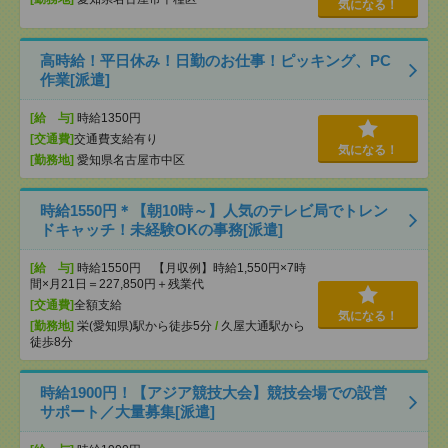
気になる！
高時給！平日休み！日勤のお仕事！ピッキング、PC
作業[派遣]
[給 与]
時給1350円
[交通費]
交通費支給有り
気になる！
[勤務地]
愛知県名古屋市中区
時給1550円＊【朝10時～】人気のテレビ局でトレン
ドキャッチ！未経験OKの事務[派遣]
[給 与]
時給1550円 【月収例】時給1,550円×7時
間×月21日＝227,850円＋残業代
[交通費]
全額支給
気になる！
[勤務地]
栄(愛知県)駅から徒歩5分
/
久屋大通駅から
徒歩8分
時給1900円！【アジア競技大会】競技会場での設営
サポート／大量募集[派遣]