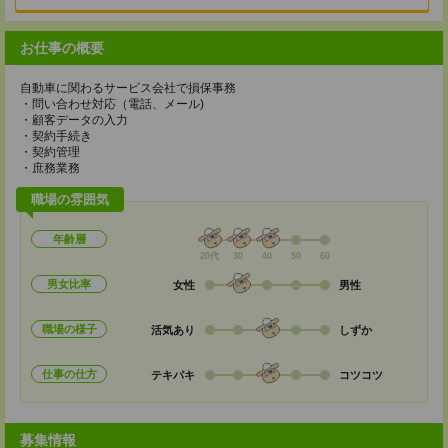
お仕事の概要
自動車に関わるサービス会社で損保事務
・問い合わせ対応（電話、メール)
・顧客データの入力
・契約手続き
・契約管理
・庶務業務
職場の雰囲気
年齢層
20代
30
40
50
60
男女比率
女性
男性
職場の様子
活気あり
しずか
仕事の仕方
テキパキ
コツコツ
募集情報