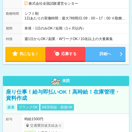
円の場合あり ・国家試験 7:00～13:30（休憩なし） 時給1,300
株式会社全国試験運営センター
円（役割手当＋100円）×6時間＝日収8,400円＋交通費 【試用期
間】試用期間なし
シフト制
勤務時間
1日あたりの実働時間：最大7時間/日 09：00～17：00 ※勤務時
間は 試験により異なります。
単発・1日のみOK / 短期（1ヶ月以内）
期間
週1日からOK / 副業・WワークOK / 10名以上の大量募集
特徴
気になる！
応募する
詳細へ
未読
座り仕事！給与即払いOK！高時給！在庫管理・
資料作成
派遣
ブランクOK
WEB登録・面接OK
時給1500円
給与
交通費別途支給あり