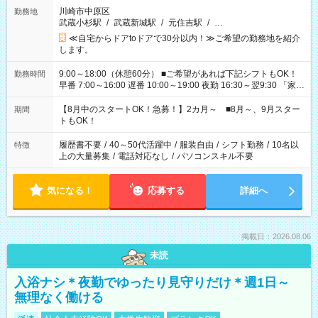
川崎市中原区
勤務地
武蔵小杉駅
/
武蔵新城駅
/
元住吉駅
/
…
≪自宅からドアtoドアで30分以内！≫ご希望の勤務地を紹介
します。
9:00～18:00（休憩60分） ■ご希望があれば下記シフトもOK！
勤務時間
早番 7:00～16:00 遅番 10:00～19:00 夜勤 16:30～翌9:30 「家族
と休みを合わせたい」 「余裕を持って夕飯の準備がしたい」
「できれば残業はしたくない」 など、ご希望を教えてください
【8月中のスタートOK！急募！】2カ月～ ■8月～、9月スター
期間
ね。 ※Wワーク希望の方へ 今ご覧のお仕事で希望する勤務時間
トもOK！
と、もう1つのお仕事の勤務時間。 合計で週40時間を超える場
合は応募できません。
履歴書不要
/
40～50代活躍中
/
服装自由
/
シフト勤務
/
10名以
特徴
上の大量募集
/
電話対応なし
/
パソコンスキル不要
気になる！
応募する
詳細へ
掲載日：2026.08.06
未読
入浴ナシ＊夜勤でゆったり見守りだけ＊週1日～
無理なく働ける