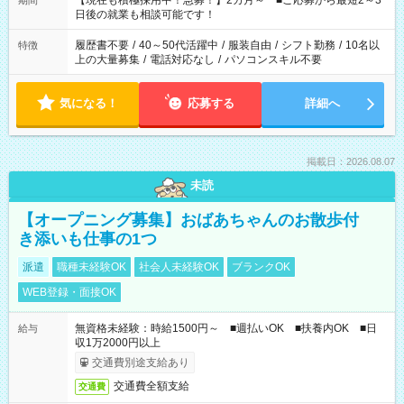
【現在も積極採用中！急募！】2カ月～ ■ご応募から最短2～3
期間
の方へ 今ご覧のお仕事で希望する勤務時間と、もう1つのお仕事
日後の就業も相談可能です！
の勤務時間。 合計で週40時間を超える場合は応募できません。
履歴書不要
/
40～50代活躍中
/
服装自由
/
シフト勤務
/
10名以
特徴
上の大量募集
/
電話対応なし
/
パソコンスキル不要
気になる！
応募する
詳細へ
掲載日：2026.08.07
未読
【オープニング募集】おばあちゃんのお散歩付
き添いも仕事の1つ
派遣
職種未経験OK
社会人未経験OK
ブランクOK
WEB登録・面接OK
無資格未経験：時給1500円～ ■週払いOK ■扶養内OK ■日
給与
収1万2000円以上
交通費別途支給あり
交通費全額支給
交通費