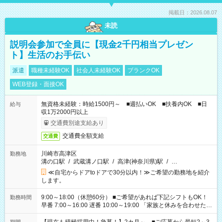
掲載日：2026.08.07
未読
説明会参加で全員に【現金2千円相当プレゼン
ト】生活のお手伝い
派遣
職種未経験OK
社会人未経験OK
ブランクOK
WEB登録・面接OK
無資格未経験：時給1500円～ ■週払いOK ■扶養内OK ■日
給与
収1万2000円以上
交通費別途支給あり
交通費全額支給
交通費
川崎市高津区
勤務地
溝の口駅
/
武蔵溝ノ口駅
/
高津(神奈川県)駅
/
…
≪自宅からドアtoドアで30分以内！≫ご希望の勤務地を紹介
します。
9:00～18:00（休憩60分） ■ご希望があれば下記シフトもOK！
勤務時間
早番 7:00～16:00 遅番 10:00～19:00 「家族と休みを合わせた
い」 「余裕を持って夕飯の準備がしたい」 「できれば残業はし
たくない」 など、ご希望を教えてくださいね。 ※Wワーク希望