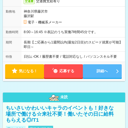
交通費支給有り
交通費
神奈川県藤沢市
勤務地
藤沢駅
電子・機械系メーカー
8:00～16:45 ※表記のうち実働7時間45分です。
勤務時間
長期【ご応募から1週間以内(最短2日目)のスピード就業が可能】
期間
即日～
日払いOK
/
履歴書不要
/
電話対応なし
/
パソコンスキル不要
特徴
気になる！
応募する
詳細へ
未読
ちいさいかわいいキャラのイベントも！好きな
場所で働ける☆来社不要！働いたその日に給料
もらえる◎/T1