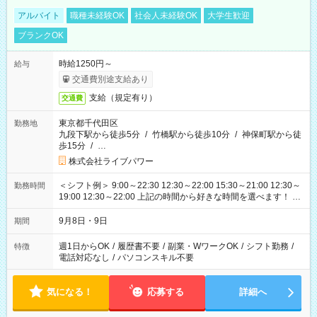
アルバイト
職種未経験OK
社会人未経験OK
大学生歓迎
ブランクOK
時給1250円～
給与
交通費別途支給あり
支給（規定有り）
交通費
東京都千代田区
勤務地
九段下駅から徒歩5分
/
竹橋駅から徒歩10分
/
神保町駅から徒
歩15分
/
…
株式会社ライブパワー
＜シフト例＞ 9:00～22:30 12:30～22:00 15:30～21:00 12:30～
勤務時間
19:00 12:30～22:00 上記の時間から好きな時間を選べます！ ※
時間は変更となる可能性があります
9月8日・9日
期間
週1日からOK
/
履歴書不要
/
副業・WワークOK
/
シフト勤務
/
特徴
電話対応なし
/
パソコンスキル不要
気になる！
応募する
詳細へ