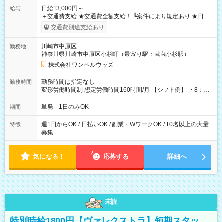
日給13,000円～
給与
＋交通費支給 ★交通費全額支給！ ┗案件により規定あり ★日払
いOK！（規定あり） ┗働いたその日に現金GET♪ お仕事後はコ
交通費別途支給あり
ンビニATMから 日払い分を引き落とせます！ 【試用期間】試
用期間なし
川崎市中原区
勤務地
神奈川県川崎市中原区小杉町（最寄り駅：武蔵小杉駅）
株式会社ワンベルウッズ
勤務時間は指定なし
勤務時間
変形労働時間制 想定労働時間160時間/月 【シフト例】 ・8：00
～21：00
単発・1日のみOK
期間
週1日からOK / 日払いOK / 副業・WワークOK / 10名以上の大量
特徴
募集
気になる！
応募する
詳細へ
未読
特別時給1800円【ヴァレクストラ】短期スタッ