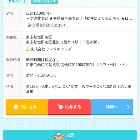
アルバイト
職種未経験OK
日給13,000円～
給与
＋交通費支給 ★交通費全額支給！ ┗案件により規定あり ★日払
いOK！（規定あり） ┗働いたその日に現金GET♪ お仕事後はコ
交通費別途支給あり
ンビニATMから 日払い分を引き落とせます！ 【試用期間】試
用期間なし
東京都世田谷区
勤務地
東京都世田谷区北沢（最寄り駅：下北沢駅）
株式会社ワンベルウッズ
勤務時間は指定なし
勤務時間
変形労働時間制 想定労働時間160時間/月 【シフト例】 ・8：00
～21：00
単発・1日のみOK
期間
週1日からOK / 日払いOK / 副業・WワークOK / 10名以上の大量
特徴
募集
気になる！
応募する
詳細へ
未読