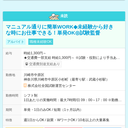
未読
マニュアル通りに簡単WORK◆未経験から好き
な時にお仕事できる！単発OK◎試験監督
アルバイト
職種未経験OK
時給1,300円～
給与
★交通費一部支給 時給1,300円～ ※試験・役割により手当あり
※勤務回数により昇給あり 【即給（前払い）オプションあ
交通費別途支給あり
り！】 希望される場合、勤務から1週間ほどで給与の一部を受け
取れます。 ※手数料418円がかかります。 【過去試験日の収入
川崎市中原区
勤務地
例】 ・河合塾模擬試験 8:30～17:30（休憩1時間） 時給1,300円
神奈川県川崎市中原区小杉町（最寄り駅：武蔵小杉駅）
×8時間＝日収10,400円＋交通費 ※当日の役割により時給＋100
円の場合あり ・国家試験 7:00～13:30（休憩なし） 時給1,300
株式会社全国試験運営センター
円（役割手当＋100円）×6時間＝日収8,400円＋交通費 【試用期
間】試用期間なし
シフト制
勤務時間
1日あたりの実働時間：最大7時間/日 09：00～17：00 ※勤務時
間は 試験により異なります。
単発・1日のみOK / 短期（1ヶ月以内）
期間
週1日からOK / 副業・WワークOK / 10名以上の大量募集
特徴