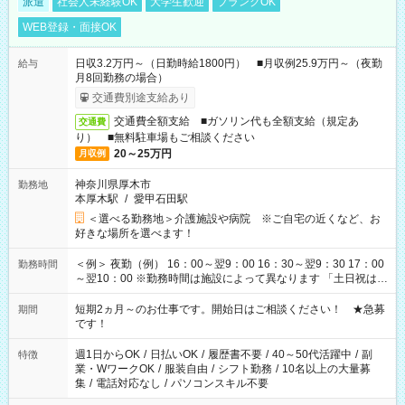
派遣
社会人未経験OK
大学生歓迎
ブランクOK
WEB登録・面接OK
日収3.2万円～（日勤時給1800円） ■月収例25.9万円～（夜勤
給与
月8回勤務の場合）
交通費別途支給あり
交通費全額支給 ■ガソリン代も全額支給（規定あ
交通費
り） ■無料駐車場もご相談ください
20～25万円
月収例
神奈川県厚木市
勤務地
本厚木駅
/
愛甲石田駅
＜選べる勤務地＞介護施設や病院 ※ご自宅の近くなど、お
好きな場所を選べます！
＜例＞ 夜勤（例） 16：00～翌9：00 16：30～翌9：30 17：00
勤務時間
～翌10：00 ※勤務時間は施設によって異なります 「土日祝は休
みたい」 「しっかり稼ぎたい」 「もう少し遅い時間から始めた
い」など ご希望にあったお仕事をご案内いたします。 ※未経験
短期2ヵ月～のお仕事です。開始日はご相談ください！ ★急募
期間
の方の場合は1～2ヶ月間は日中での仕事を経験いただき、 お
です！
仕事に慣れてからの夜勤になります。 ★家庭の都合でお休みが
必要な場合も遠慮なくご相談ください。
週1日からOK
/
日払いOK
/
履歴書不要
/
40～50代活躍中
/
副
特徴
業・WワークOK
/
服装自由
/
シフト勤務
/
10名以上の大量募
集
/
電話対応なし
/
パソコンスキル不要