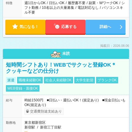
ください！
週1日からOK
/
日払いOK
/
履歴書不要
/
副業・WワークOK
/
シ
特徴
フト勤務
/
10名以上の大量募集
/
電話対応なし
/
パソコンスキ
ル不要
気になる！
応募する
詳細へ
掲載日：2026.08.06
未読
短時間シフトあり！WEBでサクッと登録OK＊
クッキーなどの仕分け
派遣
職種未経験OK
社会人未経験OK
大学生歓迎
ブランクOK
WEB登録・面接OK
時給1500円 ■日払い・週払いOK！(規定あり) ■現金日払いも
給与
OK(規定あり)
交通費別途支給あり
東京都新宿区
勤務地
新宿駅
/
新宿三丁目駅