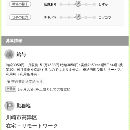
職場の様子
活気あり
しずか
仕事の仕方
テキパキ
コツコツ
募集情報
給与
時給3050円 月収例 51万4688円 時給3050円×実働7h50m×週5日×4週+残
業10h ※月収例を保証するものではありません。※給与即受取りサービス
利用可（利用条件有）
交通費別途支給あり
1ヶ月3万円を上限として実費支給
交通費
勤務地
川崎市高津区
在宅・リモートワーク