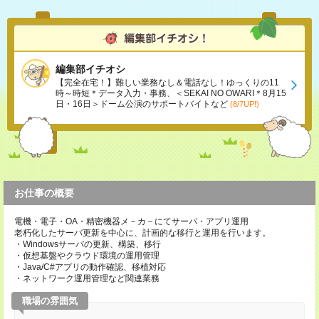
編集部イチオシ
【完全在宅！】難しい業務なし＆電話なし！ゆっくりの11
時～時短＊データ入力・事務、＜SEKAI NO OWARI＊8月15
日・16日＞ドーム公演のサポートバイトなど
(8/7UP!)
お仕事の概要
電機・電子・OA・精密機器メ－カ－にてサーバ・アプリ運用
老朽化したサーバ更新を中心に、計画的な移行と運用を行います。
・Windowsサーバの更新、構築、移行
・仮想基盤やクラウド環境の運用管理
・Java/C#アプリの動作確認、移植対応
・ネットワーク運用管理など関連業務
職場の雰囲気