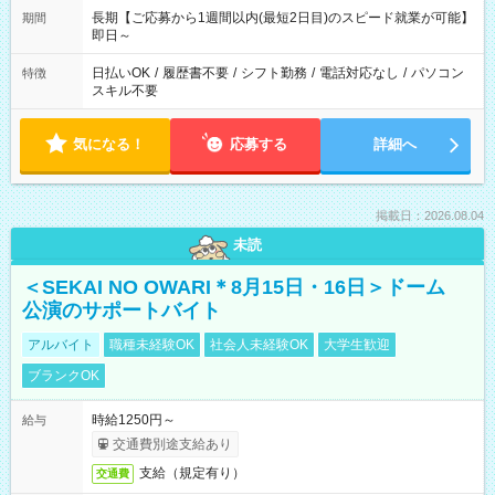
長期【ご応募から1週間以内(最短2日目)のスピード就業が可能】
期間
即日～
日払いOK
/
履歴書不要
/
シフト勤務
/
電話対応なし
/
パソコン
特徴
スキル不要
気になる！
応募する
詳細へ
掲載日：2026.08.04
未読
＜SEKAI NO OWARI＊8月15日・16日＞ドーム
公演のサポートバイト
アルバイト
職種未経験OK
社会人未経験OK
大学生歓迎
ブランクOK
時給1250円～
給与
交通費別途支給あり
支給（規定有り）
交通費