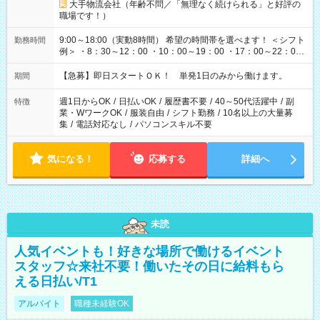
大手物流会社（年齢不問／「無理なく続けられる」と好評の
職場です！）
9:00～18:00（実動8時間） 希望の時間帯を選べます！ ＜シフト
勤務時間
例＞ ・8：30～12：00 ・10：00～19：00 ・17：00～22：00
・13：00～22：00 ・22：00～翌6：00 など
【急募】即日スタートＯＫ！ 単発1日のみから働けます。
期間
週1日からOK
/
日払いOK
/
履歴書不要
/
40～50代活躍中
/
副
特徴
業・WワークOK
/
服装自由
/
シフト勤務
/
10名以上の大量募
集
/
電話対応なし
/
パソコンスキル不要
気になる！
応募する
詳細へ
未読
人気イベントも！好きな場所で働けるイベント
スタッフ☆来社不要！働いたその日に給料もら
える日払い/T1
アルバイト
職種未経験OK