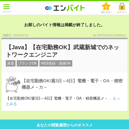
0
メニュー
気になる！
ログイン
お探しのバイト情報は掲載が終了しました。
掲載日 :2026
/
07
/
22
No.RSTI260413528D/12
【Java】【在宅勤務OK】武蔵新城でのネッ
トワークエンジニア
派遣
ブランクOK
WEB登録・面接OK
【在宅勤務OK/週3日～4日】電機・電子・OA・精密
機器メ－カ－
【在宅勤務OK/週3日～4日】電機・電子・OA・精密機器メ－
...もっ
とみる
あなたの閲覧履歴からのオススメ