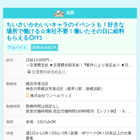
未読
ちいさいかわいいキャラのイベントも！好きな
場所で働ける☆来社不要！働いたその日に給料
もらえる◎/T1
アルバイト
職種未経験OK
日給13,000円～
給与
＋交通費支給 ★交通費全額支給！ ┗案件により規定あり ★日払
いOK！（規定あり） ┗働いたその日に現金GET♪ お仕事後はコ
交通費別途支給あり
ンビニATMから 日払い分を引き落とせます！ 【試用期間】試
用期間なし
横浜市港北区
勤務地
神奈川県横浜市港北区（最寄り駅：新横浜駅）
株式会社ワンベルウッズ
勤務時間は指定なし
勤務時間
変形労働時間制 想定労働時間160時間/月 【シフト例】 ・8：00
～21：00
単発・1日のみOK
期間
週1日からOK / 日払いOK / 副業・WワークOK / 10名以上の大量
特徴
募集