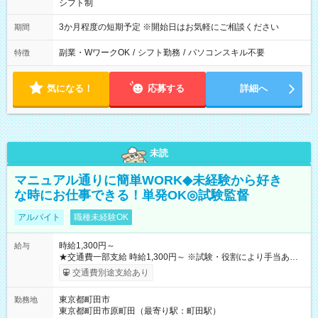
シフト制
3か月程度の短期予定 ※開始日はお気軽にご相談ください
期間
副業・WワークOK
/
シフト勤務
/
パソコンスキル不要
特徴
気になる！
応募する
詳細へ
未読
マニュアル通りに簡単WORK◆未経験から好き
な時にお仕事できる！単発OK◎試験監督
アルバイト
職種未経験OK
時給1,300円～
給与
★交通費一部支給 時給1,300円～ ※試験・役割により手当あり
※勤務回数により昇給あり 【即給（前払い）オプションあ
交通費別途支給あり
り！】 希望される場合、勤務から1週間ほどで給与の一部を受け
取れます。 ※手数料418円がかかります。 【過去試験日の収入
東京都町田市
勤務地
例】 ・河合塾模擬試験 8:30～17:30（休憩1時間） 時給1,300円
東京都町田市原町田（最寄り駅：町田駅）
×8時間＝日収10,400円＋交通費 ※当日の役割により時給＋100