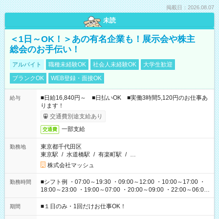
掲載日：2026.08.07
未読
＜1日～OK！＞あの有名企業も！展示会や株主
総会のお手伝い！
アルバイト
職種未経験OK
社会人未経験OK
大学生歓迎
ブランクOK
WEB登録・面接OK
■日給16,840円～ ■日払いOK ■実働3時間5,120円のお仕事あ
給与
ります！
交通費別途支給あり
一部支給
交通費
東京都千代田区
勤務地
東京駅
/
水道橋駅
/
有楽町駅
/
…
株式会社マッシュ
■シフト例 ・07:00～19:30 ・09:00～12:00 ・10:00～17:00 ・
勤務時間
18:00～23:00 ・19:00～07:00 ・20:00～09:00 ・22:00～06:00
etc ★最短で3時間で5,120円のお仕事から 15時間で2万円近く稼
げるお仕事も！ ご希望のお時間に合わせてご紹介！ ※シフトは
■１日のみ・1回だけお仕事OK！
期間
現場によって異なります。 ※勿論、休憩時間はあるのでご安心