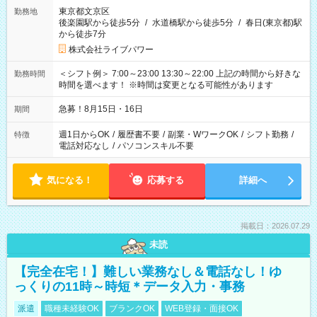
東京都文京区
勤務地
後楽園駅から徒歩5分
/
水道橋駅から徒歩5分
/
春日(東京都)駅
から徒歩7分
株式会社ライブパワー
＜シフト例＞ 7:00～23:00 13:30～22:00 上記の時間から好きな
勤務時間
時間を選べます！ ※時間は変更となる可能性があります
急募！8月15日・16日
期間
週1日からOK
/
履歴書不要
/
副業・WワークOK
/
シフト勤務
/
特徴
電話対応なし
/
パソコンスキル不要
気になる！
応募する
詳細へ
掲載日：2026.07.29
未読
【完全在宅！】難しい業務なし＆電話なし！ゆ
っくりの11時～時短＊データ入力・事務
派遣
職種未経験OK
ブランクOK
WEB登録・面接OK