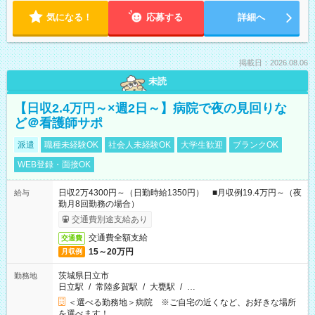
気になる！
応募する
詳細へ
掲載日：2026.08.06
未読
【日収2.4万円～×週2日～】病院で夜の見回りな
ど＠看護師サポ
派遣
職種未経験OK
社会人未経験OK
大学生歓迎
ブランクOK
WEB登録・面接OK
日収2万4300円～（日勤時給1350円） ■月収例19.4万円～（夜
給与
勤月8回勤務の場合）
交通費別途支給あり
交通費全額支給
交通費
15～20万円
月収例
茨城県日立市
勤務地
日立駅
/
常陸多賀駅
/
大甕駅
/
…
＜選べる勤務地＞病院 ※ご自宅の近くなど、お好きな場所
を選べます！