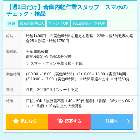
【週2日だけ】倉庫内軽作業スタッフ スマホの
チェック・検品
派遣
職種未経験OK
ブランクOK
WEB登録・面接OK
時給1400円 ※実働8時間を超える勤務、22時～翌5時勤務の場
給与
合25％割増：時給1750円
千葉県船橋市
勤務地
南船橋駅から徒歩10分程度
スマートフォンを取り扱う倉庫
(1)9:00～18:00（実働8時間） (2)10:00～18:00（実働7時間）
勤務時間
(3)10:00～17:00（実働6時間） ※時間帯選べます ※休憩60分
長期 2026年9月スタート予定
期間
日払いOK
/
履歴書不要
/
40～50代活躍中
/
副業・WワークOK
/
特徴
シフト勤務
/
10名以上の大量募集
気になる！
応募する
詳細へ