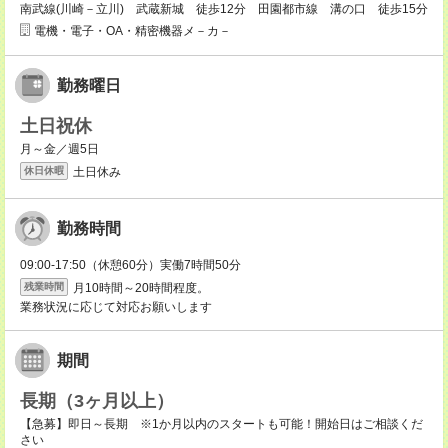
南武線(川崎－立川) 武蔵新城 徒歩12分 田園都市線 溝の口 徒歩15分
電機・電子・OA・精密機器メ－カ－
勤務曜日
土日祝休
月～金／週5日
土日休み
休日休暇
勤務時間
09:00-17:50（休憩60分）実働7時間50分
月10時間～20時間程度。
残業時間
業務状況に応じて対応お願いします
期間
長期（3ヶ月以上）
【急募】即日～長期 ※1か月以内のスタートも可能！開始日はご相談くだ
さい