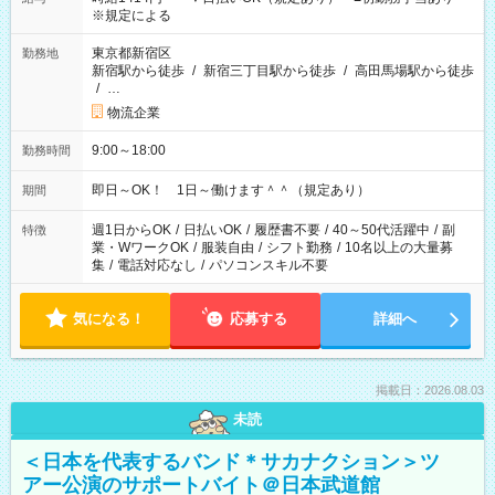
※規定による
東京都新宿区
勤務地
新宿駅から徒歩
/
新宿三丁目駅から徒歩
/
高田馬場駅から徒歩
/
…
物流企業
9:00～18:00
勤務時間
即日～OK！ 1日～働けます＾＾（規定あり）
期間
週1日からOK
/
日払いOK
/
履歴書不要
/
40～50代活躍中
/
副
特徴
業・WワークOK
/
服装自由
/
シフト勤務
/
10名以上の大量募
集
/
電話対応なし
/
パソコンスキル不要
気になる！
応募する
詳細へ
掲載日：2026.08.03
未読
＜日本を代表するバンド＊サカナクション＞ツ
アー公演のサポートバイト＠日本武道館