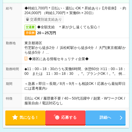
◆時給1,700円＊日払い・週払いOK＊昇給あり♪【月収例】 ・約
給与
204,000円 （時給1,700円 × 実働6h × 20日）
交通費別途支給あり
◆全額支給 ＊家が少し遠くても安心！
交通費
20～25万円
月収例
東京都港区
勤務地
竹芝駅から徒歩2分
/
浜松町駅から徒歩4分
/
大門(東京都)駅か
ら徒歩5分
/
…
◆港区にある情報セキュリティ企業◆
◆11：00～18：30のうち実働6時間、休憩60分 ※11：00～18：
勤務時間
00 または 11：30～18：30 。*。ブランクOK！。*。 例え
ば前職が、 在宅/財団法人/事務/コールセンター/受付/販売/カフェ
スタッフ スイーツ販売/ホテルフロント/化粧品販売/など 様々な
＜急募＞即日～長期／8月～9月～も相談OK！応募から最短即日
期間
業界から入社して活躍されています♪
には選考案内♪
日払いOK
/
履歴書不要
/
40～50代活躍中
/
副業・WワークOK
/
特徴
服装自由
/
電話対応なし
気になる！
応募する
詳細へ