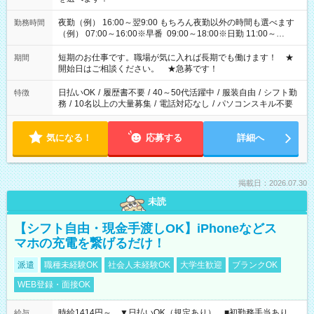
夜勤（例） 16:00～翌9:00 もちろん夜勤以外の時間も選べます
勤務時間
（例） 07:00～16:00※早番 09:00～18:00※日勤 11:00～
20:00※遅番 ※時間は、固定・選べる施設もあるので、ご希望が
あれば調整できます！ ※シフト制。勤務地により実働時間が異
短期のお仕事です。職場が気に入れば長期でも働けます！ ★
期間
なります。★家庭の都合でお休みが必要な場合も遠慮なくご相
開始日はご相談ください。 ★急募です！
談ください。
日払いOK
/
履歴書不要
/
40～50代活躍中
/
服装自由
/
シフト勤
特徴
務
/
10名以上の大量募集
/
電話対応なし
/
パソコンスキル不要
気になる！
応募する
詳細へ
掲載日：2026.07.30
未読
【シフト自由・現金手渡しOK】iPhoneなどス
マホの充電を繋げるだけ！
派遣
職種未経験OK
社会人未経験OK
大学生歓迎
ブランクOK
WEB登録・面接OK
時給1414円～ ▼日払いOK（規定あり） ■初勤務手当あり
給与