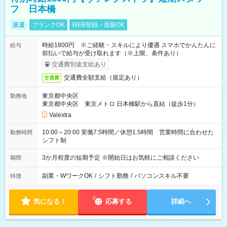
フ 日本橋
派遣
ブランクOK
WEB登録・面接OK
時給1800円 ※ご経験・スキルにより優遇 スマホでかんたんに
給与
前払いで給与が受け取れます（※上限、条件あり）
交通費別途支給あり
交通費全額支給（規定あり）
交通費
東京都中央区
勤務地
東京都中央区 東京メトロ 日本橋駅から直結（徒歩1分）
Valextra
10:00～20:00 実働7.5時間／休憩1.5時間 営業時間に合わせた
勤務時間
シフト制
3か月程度の短期予定 ※開始日はお気軽にご相談ください
期間
副業・WワークOK
/
シフト勤務
/
パソコンスキル不要
特徴
気になる！
応募する
詳細へ