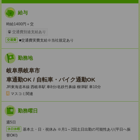
給与
時給1400円＋交
交通費別途支給あり
■交通費実費支給※当社規定あり
交通費
勤務地
岐阜県岐阜市
車通勤OK / 自転車・バイク通勤OK
JR東海道本線 西岐阜駅 車8分/名鉄竹鼻線 柳津駅 車10分
マスコミ関連
勤務曜日
週5日
基本土・日・祝休み ※月1～2回土日出勤の可能性あり(平日へ振
休日休暇
替OK!)