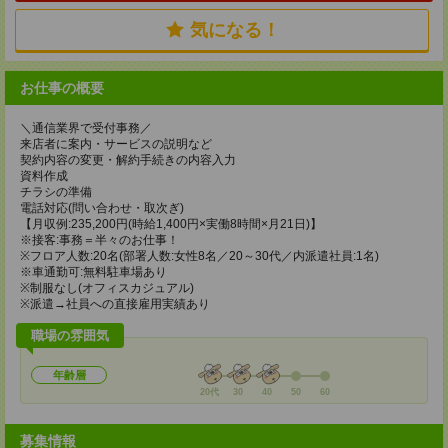
気になる！
お仕事の概要
＼通信業界で受付事務／
来店者に案内・サービスの説明など
契約内容の変更・解約手続きの内容入力
資料作成
チラシの準備
電話対応(問い合わせ・取次ぎ)
【月収例:235,200円(時給1,400円×実働8時間×月21日)】
※接客:事務＝半々のお仕事！
※フロア人数:20名(部署人数:女性8名／20～30代／内派遣社員:1名)
※車通勤可:無料駐車場あり
※制服なし(オフィスカジュアル)
※派遣→社員への直接雇用実績あり
職場の雰囲気
年齢層
20代
30
40
50
60
募集情報