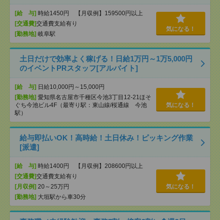
[給 与]
時給1450円 【月収例】159500円以上
[交通費]
交通費支給有り
気になる！
[勤務地]
岐阜駅
土日だけで効率よく稼げる！日給1万円～1万5,000円
のイベントPRスタッフ[アルバイト]
[給 与]
日給10,000円～15,000円
[勤務地]
愛知県名古屋市千種区今池3丁目12-21ほそ
ぐち今池ビル4F（最寄り駅：東山線/桜通線 今池
気になる！
駅）
給与即払いOK！高時給！土日休み！ピッキング作業
[派遣]
[給 与]
時給1400円 【月収例】208600円以上
[交通費]
交通費支給有り
[月収例]
20～25万円
気になる！
[勤務地]
大垣駅から車30分