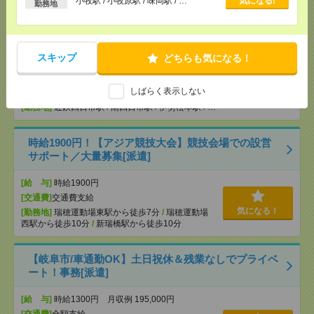
【医療行為はナシ】時給1400円！病院で備品のチェ
小牧駅 / 小牧原駅 / 味岡駅 / …
気になる!
勤務地
ックなど[派遣]
[給 与]
無資格の方：時給1400円～1750円 / 介護
福祉士：時給1700円～2125円 / 初任者以上：時給
スキップ
どちらも気になる！
1500円～1875円
[交通費]
全額支給
気になる！
しばらく表示しない
[月収例]
20～25万円
[勤務地]
近鉄四日市駅
/
南四日市駅
/
伊勢松本駅
/
…
時給1900円！【アジア競技大会】競技会場での設営
サポート／大量募集[派遣]
[給 与]
時給1900円
[交通費]
交通費支給
気になる！
[勤務地]
瑞穂運動場東駅から徒歩7分
/
瑞穂運動場
西駅から徒歩10分
/
新瑞橋駅から徒歩10分
【岐阜市/車通勤OK】土日祝休＆残業なしでプライベ
ート！事務[派遣]
[給 与]
時給1300円 月収例 195,000円