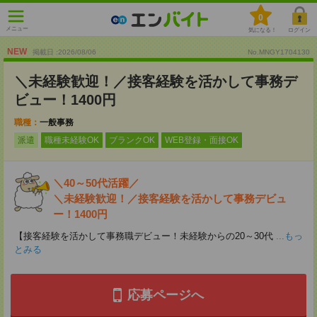
0
メニュー
気になる！
ログイン
NEW
掲載日 :2026
/
08
/
06
No.MNGY1704130
＼未経験歓迎！／接客経験を活かして事務デ
ビュー！1400円
職種：
一般事務
派遣
職種未経験OK
ブランクOK
WEB登録・面接OK
＼40～50代活躍／
＼未経験歓迎！／接客経験を活かして事務デビュ
ー！1400円
【接客経験を活かして事務職デビュー！未経験からの20～30代
...もっ
とみる
応募ページへ