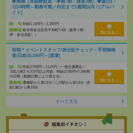
事務職（未経験歓迎・事務7割・接客3割）◆週3日・
1日4時間～勤務可能／内定まで1週間以内！[アルバ
イト]
[給 与]
時給1,100円～1,350円
[勤務地]
岐阜県多治見市平和町7-69（最寄り駅：
気になる！
JR「多治見駅」）
短期＊イベントスタッフ/身分証チェック・手荷物検
査/日給10,200円～[派遣]
[給 与]
時給1700円～2125円（一律交通費込）
【収入例】6.3万円以上可能 時給1700円×7.5時間
×5日間（勤務日数により異なる）
気になる！
[勤務地]
豊橋駅から車15分
/
二川駅から車14分
/
赤
岩口駅から車10分
すべて見る