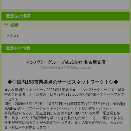
派遣先の概要
業種
マスコミ
派遣会社情報
マンパワーグループ株式会社 名古屋支店
労働者派遣事業許可番号:派13-315642
◆◇国内158営業拠点のサービスネットワーク！◇◆
★お友達紹介キャンペーン2026夏秋実施中★「マンパワーグループでご就業
中のご紹介者」と「お友達」にそれぞれ10,000円相当の電子マネーギフトプ
レゼント！
期間：2026年8月1日(土)～10月31日(土) (登録完了は11月7日(土)まで)詳細は
JOBNETのトップページからキャンペーンサイトをご確認ください♪
外資系はもちろん、設立当初からお付き合い頂いている大手日系企業も多
数。長きにわたり信頼関係を築いてきた私たちだからこそ、ご紹介できるお
仕事が豊富にあることが強みのひとつです。多くの案件の中から、あなたに
合うお仕事をお探しします！