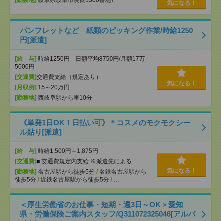
[勤務地]
岐阜県岐阜市長良1300番地7
気になる！
パンフレットなど 紙類のピッキング作業/時給1250
円[派遣]
[給 与]
時給1250円 日額平均8750円/月額17万
5000円
[交通費]
交通費支給（規定あり）
気になる！
[月収例]
15～20万円
[勤務地]
西岐阜駅から車10分
《単発1日OK！日払い可》＊コスメのモクモクシー
ル貼り[派遣]
[給 与]
時給1,500円～1,875円
[交通費]
■ 交通費規定内支給 ※派遣先による
気になる！
[勤務地]
名古屋駅から徒歩5分
/
名鉄名古屋駅から
徒歩5分
/
近鉄名古屋駅から徒歩5分
/
…
＜厚生労働省のお仕事・短期・週3日～OK＞愛知
県・労働保険ご案内スタッフ/Q311072325046[アルバ