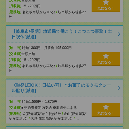
[交通費]
全額支給
[月収例]
15～20万円
気になる！
[勤務地]
名鉄岐阜駅から車6分
/
岐阜駅から徒歩27
分
【岐阜市/長期】放送局で働こう！こつこつ事務！土
日祝休[派遣]
[給 与]
時給1300円 月収例 195,000円
[交通費]
全額支給
[月収例]
15～20万円
気になる！
[勤務地]
名鉄岐阜駅から車6分
/
岐阜駅から徒歩27
分
《単発1日OK！日払い可》＊お菓子のモクモクシー
ル貼り[派遣]
[給 与]
時給1,500円～1,875円
[交通費]
■ 交通費規定内支給 ※派遣先による
気になる！
[勤務地]
栄(愛知県)駅から徒歩5分
/
金山(愛知県)駅
から徒歩5分
/
伏見(愛知県)駅から徒歩5分
/
…