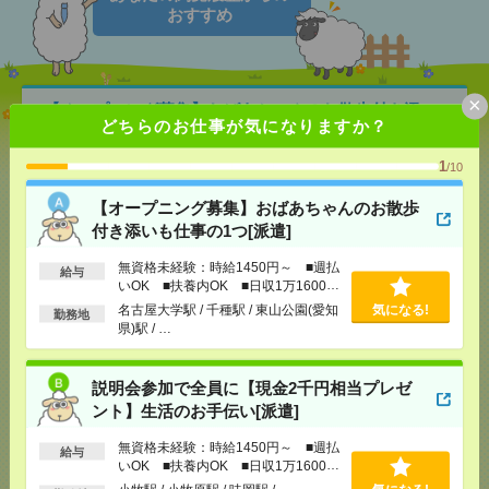
おすすめ
×
【オープニング募集】おばあちゃんのお散歩付き添
どちらのお仕事が気になりますか？
いも仕事の1つ[派遣]
1
/10
[給 与]
無資格未経験：時給1450円～ ■週払い
OK ■扶養内OK ■日収1万1600円以上
【オープニング募集】おばあちゃんのお散歩
[交通費]
交通費全額支給
気になる！
付き添いも仕事の1つ[派遣]
[勤務地]
名古屋大学駅
/
千種駅
/
東山公園(愛知県)駅
/
…
無資格未経験：時給1450円～ ■週払
給与
いOK ■扶養内OK ■日収1万1600円
以上
説明会参加で全員に【現金2千円相当プレゼント】生
名古屋大学駅 / 千種駅 / 東山公園(愛知
気になる!
勤務地
活のお手伝い[派遣]
県)駅 / …
[給 与]
無資格未経験：時給1450円～ ■週払い
説明会参加で全員に【現金2千円相当プレゼ
OK ■扶養内OK ■日収1万1600円以上
ント】生活のお手伝い[派遣]
[交通費]
交通費全額支給
気になる！
[勤務地]
小牧駅
/
小牧原駅
/
味岡駅
/
…
無資格未経験：時給1450円～ ■週払
給与
いOK ■扶養内OK ■日収1万1600円
以上