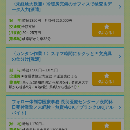
〈未経験大歓迎〉冷暖房完備のオフィスで検査＆デ
ータ入力[派遣]
[給 与]
時給1350円 月収例 216,000円
[交通費]
全額支給
[月収例]
20～25万円
気になる！
[勤務地]
岐阜駅から車32分
〈カンタン作業！〉スキマ時間にサクッと＊文房具
の仕分け[派遣]
[給 与]
時給1,500円～1,875円
[交通費]
■ 交通費規定内支給 ※派遣先による
気になる！
[勤務地]
星ケ丘(愛知県)駅から徒歩5分
/
名古屋大学
駅から徒歩5分
/
今池(愛知県)駅から徒歩5分
/
…
フォロー体制◎医療事務 長良医療センター／夜間休
日受付業務／未経験・無資格OK／ブランクOK[アル
バイト]
[給 与]
時給1,170円～