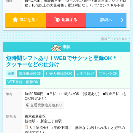
日払いOK
/
履歴書不要
/
40～50代活躍中
/
服装自由
/
シフト勤
特徴
務
/
10名以上の大量募集
/
電話対応なし
/
パソコンスキル不要
気になる！
応募する
詳細へ
掲載日：2026.08.07
未読
短時間シフトあり！WEBでサクッと登録OK＊
クッキーなどの仕分け
派遣
職種未経験OK
社会人未経験OK
大学生歓迎
ブランクOK
WEB登録・面接OK
時給1500円 ■日払い・週払いOK！(規定あり) ■現金日払いも
給与
OK(規定あり)
交通費別途支給あり
東京都新宿区
勤務地
新宿駅
/
新宿三丁目駅
大手物流会社（年齢不問／「無理なく続けられる」と好評の
職場です！）