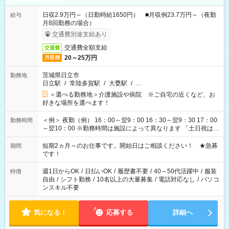
日収2.9万円～（日勤時給1650円） ■月収例23.7万円～（夜勤
給与
月8回勤務の場合）
交通費別途支給あり
交通費全額支給
交通費
20～25万円
月収例
茨城県日立市
勤務地
日立駅
/
常陸多賀駅
/
大甕駅
/
…
＜選べる勤務地＞介護施設や病院 ※ご自宅の近くなど、お
好きな場所を選べます！
＜例＞ 夜勤（例） 16：00～翌9：00 16：30～翌9：30 17：00
勤務時間
～翌10：00 ※勤務時間は施設によって異なります 「土日祝は休
みたい」 「しっかり稼ぎたい」 「もう少し遅い時間から始めた
い」など ご希望にあったお仕事をご案内いたします。 ※未経験
短期2ヵ月～のお仕事です。開始日はご相談ください！ ★急募
期間
の方の場合は1～2ヶ月間は日中での仕事を経験いただき、 お
です！
仕事に慣れてからの夜勤になります。 ★家庭の都合でお休みが
必要な場合も遠慮なくご相談ください。
週1日からOK
/
日払いOK
/
履歴書不要
/
40～50代活躍中
/
服装
特徴
自由
/
シフト勤務
/
10名以上の大量募集
/
電話対応なし
/
パソコ
ンスキル不要
気になる！
応募する
詳細へ