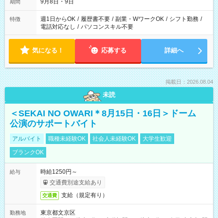
9月8日・9日
期間
週1日からOK
/
履歴書不要
/
副業・WワークOK
/
シフト勤務
/
特徴
電話対応なし
/
パソコンスキル不要
気になる！
応募する
詳細へ
掲載日：2026.08.04
未読
＜SEKAI NO OWARI＊8月15日・16日＞ドーム
公演のサポートバイト
アルバイト
職種未経験OK
社会人未経験OK
大学生歓迎
ブランクOK
時給1250円～
給与
交通費別途支給あり
支給（規定有り）
交通費
東京都文京区
勤務地