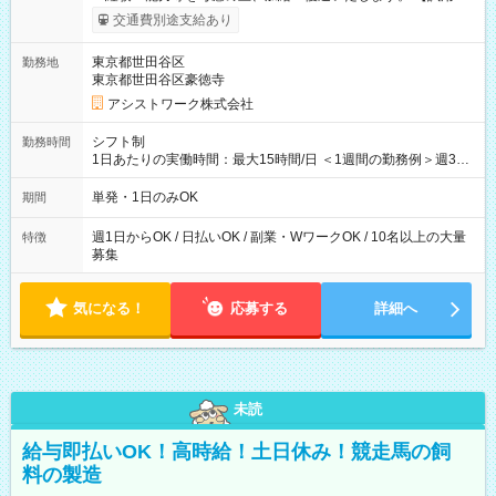
間】試用期間なし
交通費別途支給あり
東京都世田谷区
勤務地
東京都世田谷区豪徳寺
アシストワーク株式会社
シフト制
勤務時間
1日あたりの実働時間：最大15時間/日 ＜1週間の勤務例＞週3回
勤務 勤務：月・水・金 休み：火・木・土・日 好きな時にお仕事
可能です！ ※1日あたりの最大実働時間は日勤、夜勤共に勤務し
単発・1日のみOK
期間
た時間になります。
週1日からOK / 日払いOK / 副業・WワークOK / 10名以上の大量
特徴
募集
気になる！
応募する
詳細へ
未読
給与即払いOK！高時給！土日休み！競走馬の飼
料の製造