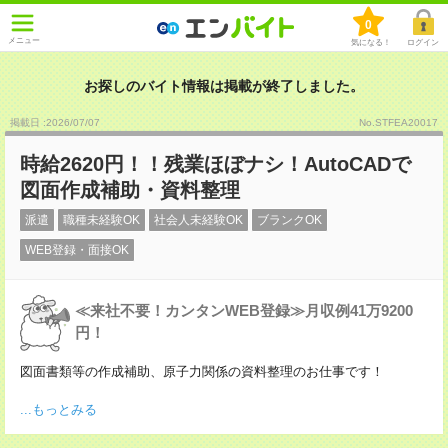
0
メニュー
気になる！
ログイン
お探しのバイト情報は掲載が終了しました。
掲載日 :2026
/
07
/
07
No.STFEA20017
時給2620円！！残業ほぼナシ！AutoCADで
図面作成補助・資料整理
派遣
職種未経験OK
社会人未経験OK
ブランクOK
WEB登録・面接OK
≪来社不要！カンタンWEB登録≫月収例41万9200
円！
図面書類等の作成補助、原子力関係の資料整理のお仕事です！
...もっとみる