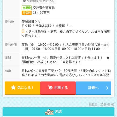
交通費別途支給あり
交通費全額支給
交通費
15～20万円
月収例
茨城県日立市
勤務地
日立駅
/
常陸多賀駅
/
大甕駅
/
…
＜選べる勤務地＞病院 ※ご自宅の近くなど、お好きな場所
を選べます！
夜勤（例） 16:00～翌9:00 もちろん夜勤以外の時間も選べます
勤務時間
（例） 07:00～16:00※早番 09:00～18:00※日勤 11:00～
20:00※遅番 ※時間は、固定・選べる施設もあるので、ご希望が
あれば調整できます！ ※シフト制。勤務地により実働時間が異
短期のお仕事です。職場が気に入れば長期でも働けます！ ★
期間
なります。★家庭の都合でお休みが必要な場合も遠慮なくご相
開始日はご相談ください。 ★急募です！
談ください。
日払いOK
/
履歴書不要
/
40～50代活躍中
/
服装自由
/
シフト勤
特徴
務
/
10名以上の大量募集
/
電話対応なし
/
パソコンスキル不要
気になる！
応募する
詳細へ
掲載日：2026.08.07
未読