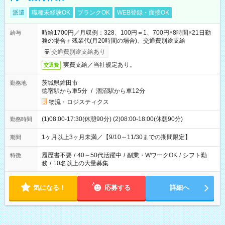
派遣
職種未経験OK
ブランクOK
WEB登録・面接OK
時給1700円／月収例：328、100円＝1、700円×8時間×21日勤
給与
務の場合＋残業代(月20時間の場合)、交通費別途支給
交通費別途支給あり
実費支給／当社規定あり。
交通費
茨城県鉾田市
勤務地
徳宿駅から車5分
/
涸沼駅から車12分
物流・ロジスティクス
(1)08:00-17:30(休憩90分) (2)08:00-18:00(休憩90分)
勤務時間
1ヶ月以上3ヶ月未満／【9/10～11/30までの期間限定】
期間
履歴書不要
/
40～50代活躍中
/
副業・WワークOK
/
シフト勤
特徴
務
/
10名以上の大量募集
気になる！
応募する
詳細へ