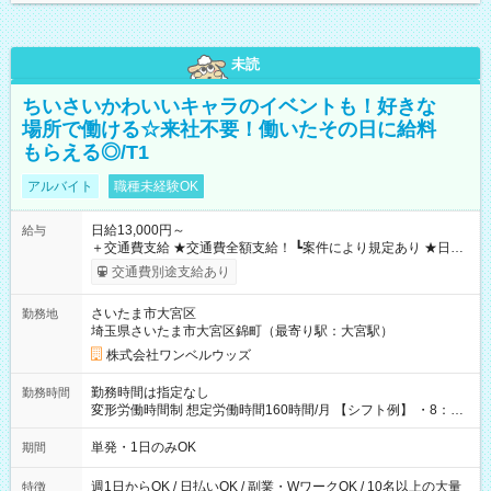
未読
ちいさいかわいいキャラのイベントも！好きな
場所で働ける☆来社不要！働いたその日に給料
もらえる◎/T1
アルバイト
職種未経験OK
日給13,000円～
給与
＋交通費支給 ★交通費全額支給！ ┗案件により規定あり ★日払
いOK！（規定あり） ┗働いたその日に現金GET♪ お仕事後はコ
交通費別途支給あり
ンビニATMから 日払い分を引き落とせます！ 【試用期間】試
用期間なし
さいたま市大宮区
勤務地
埼玉県さいたま市大宮区錦町（最寄り駅：大宮駅）
株式会社ワンベルウッズ
勤務時間は指定なし
勤務時間
変形労働時間制 想定労働時間160時間/月 【シフト例】 ・8：00
～21：00
単発・1日のみOK
期間
週1日からOK / 日払いOK / 副業・WワークOK / 10名以上の大量
特徴