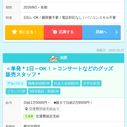
2026/9/1～長期
期間
日払いOK
/
履歴書不要
/
電話対応なし
/
パソコンスキル不要
特徴
気になる！
応募する
詳細へ
掲載日：2026.08.07
未読
＜単発＊1日～OK！＞コンサートなどのグッズ
販売スタッフ＊
アルバイト
職種未経験OK
社会人未経験OK
大学生歓迎
ブランクOK
WEB登録・面接OK
日給1万5000円～ ■最大で日給2万8500円！
給与
交通費別途支給あり
交通費規定支給
交通費
横浜市西区
勤務地