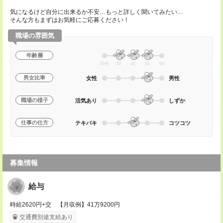
気になるけど自分に出来るか不安…もっと詳しく聞いてみたい…
そんな方もまずはお気軽にご応募ください！
職場の雰囲気
年齢層
20代
30
40
50
60
男女比率
女性
男性
職場の様子
活気あり
しずか
仕事の仕方
テキパキ
コツコツ
募集情報
給与
時給2620円+交 【月収例】41万9200円
交通費別途支給あり