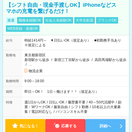
【シフト自由・現金手渡しOK】iPhoneなどス
マホの充電を繋げるだけ！
派遣
職種未経験OK
社会人未経験OK
大学生歓迎
ブランクOK
WEB登録・面接OK
時給1414円～ ▼日払いOK（規定あり） ■初勤務手当あり
給与
※規定による
東京都新宿区
勤務地
新宿駅から徒歩
/
新宿三丁目駅から徒歩
/
高田馬場駅から徒歩
/
…
物流企業
9:00～18:00
勤務時間
即日～OK！ 1日～働けます＾＾（規定あり）
期間
週1日からOK
/
日払いOK
/
履歴書不要
/
40～50代活躍中
/
副
特徴
業・WワークOK
/
服装自由
/
シフト勤務
/
10名以上の大量募
集
/
電話対応なし
/
パソコンスキル不要
気になる！
応募する
詳細へ