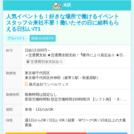
未読
人気イベントも！好きな場所で働けるイベント
スタッフ☆来社不要！働いたその日に給料もら
える日払い/T1
アルバイト
職種未経験OK
日給13,000円～
給与
＋交通費支給 ★交通費全額支給！ ┗案件により規定あり ★日払
いOK！（規定あり） ┗働いたその日に現金GET♪ お仕事後はコ
交通費別途支給あり
ンビニATMから 日払い分を引き落とせます！ 【試用期間】試
用期間なし
東京都千代田区
勤務地
東京都千代田区外神田（最寄り駅：秋葉原駅）
株式会社ワンベルウッズ
勤務時間は指定なし
勤務時間
変形労働時間制 想定労働時間160時間/月 【シフト例】 ・8：00
～21：00
単発・1日のみOK
期間
週1日からOK / 日払いOK / 副業・WワークOK / 10名以上の大量
特徴
募集