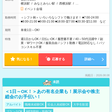
横浜駅
/
みなとみらい駅
/
西横浜駅
/
…
イベント会場
＜シフト例＞ いろいろなシフトで働けます！ ■7:00-24:00
勤務時間
■8:00-21:00 ■9:00-21:00 ■18:00-翌7:00 ■20:30-翌11:00 など
単発1日～OK!
期間
週1日からOK
/
日払いOK
/
履歴書不要
/
40～50代活躍中
/
副
特徴
業・WワークOK
/
服装自由
/
シフト勤務
/
電話対応なし
/
パソ
コンスキル不要
気になる！
応募する
詳細へ
掲載日：2026.08.08
未読
＜1日～OK！＞あの有名企業も！展示会や株主
総会のお手伝い！
アルバイト
職種未経験OK
社会人未経験OK
大学生歓迎
ブランクOK
WEB登録・面接OK