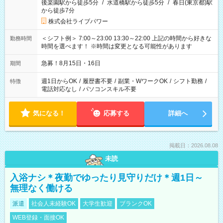
後楽園駅から徒歩5分
/
水道橋駅から徒歩5分
/
春日(東京都)駅
から徒歩7分
株式会社ライブパワー
＜シフト例＞ 7:00～23:00 13:30～22:00 上記の時間から好きな
勤務時間
時間を選べます！ ※時間は変更となる可能性があります
急募！8月15日・16日
期間
週1日からOK
/
履歴書不要
/
副業・WワークOK
/
シフト勤務
/
特徴
電話対応なし
/
パソコンスキル不要
気になる！
応募する
詳細へ
掲載日：2026.08.08
未読
入浴ナシ＊夜勤でゆったり見守りだけ＊週1日～
無理なく働ける
派遣
社会人未経験OK
大学生歓迎
ブランクOK
WEB登録・面接OK