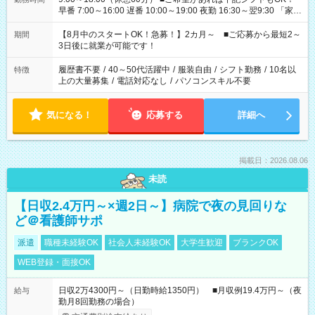
早番 7:00～16:00 遅番 10:00～19:00 夜勤 16:30～翌9:30 「家族
と休みを合わせたい」 「余裕を持って夕飯の準備がしたい」
「できれば残業はしたくない」 など、ご希望を教えてください
【8月中のスタートOK！急募！】2カ月～ ■ご応募から最短2～
期間
ね。 ※Wワーク希望の方へ 今ご覧のお仕事で希望する勤務時間
3日後に就業が可能です！
と、もう1つのお仕事の勤務時間。 合計で週40時間を超える場
合は応募できません。
履歴書不要
/
40～50代活躍中
/
服装自由
/
シフト勤務
/
10名以
特徴
上の大量募集
/
電話対応なし
/
パソコンスキル不要
気になる！
応募する
詳細へ
掲載日：2026.08.06
未読
【日収2.4万円～×週2日～】病院で夜の見回りな
ど＠看護師サポ
派遣
職種未経験OK
社会人未経験OK
大学生歓迎
ブランクOK
WEB登録・面接OK
日収2万4300円～（日勤時給1350円） ■月収例19.4万円～（夜
給与
勤月8回勤務の場合）