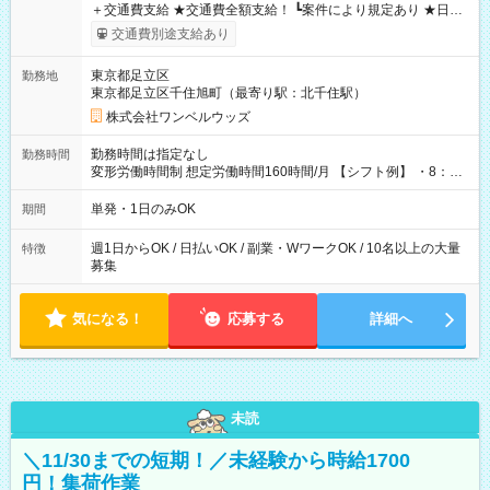
＋交通費支給 ★交通費全額支給！ ┗案件により規定あり ★日払
いOK！（規定あり） ┗働いたその日に現金GET♪ お仕事後はコ
交通費別途支給あり
ンビニATMから 日払い分を引き落とせます！ 【試用期間】試
用期間なし
東京都足立区
勤務地
東京都足立区千住旭町（最寄り駅：北千住駅）
株式会社ワンベルウッズ
勤務時間は指定なし
勤務時間
変形労働時間制 想定労働時間160時間/月 【シフト例】 ・8：00
～21：00
単発・1日のみOK
期間
週1日からOK / 日払いOK / 副業・WワークOK / 10名以上の大量
特徴
募集
気になる！
応募する
詳細へ
未読
＼11/30までの短期！／未経験から時給1700
円！集荷作業