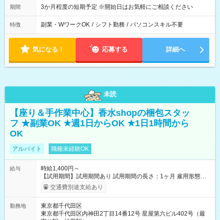
3か月程度の短期予定 ※開始日はお気軽にご相談ください
期間
副業・WワークOK
/
シフト勤務
/
パソコンスキル不要
特徴
気になる！
応募する
詳細へ
未読
【座り＆手作業中心】香水shopの梱包スタッ
フ ★副業OK ★週1日からOK ★1日1時間から
OK
アルバイト
職種未経験OK
時給1,400円～
給与
【試用期間】試用期間あり 試用期間の長さ：1ヶ月 雇用形態、
給与は本採用時と同じです。
交通費別途支給あり
東京都千代田区
勤務地
東京都千代田区内神田2丁目14番12号 星屋第六ビル402号（最