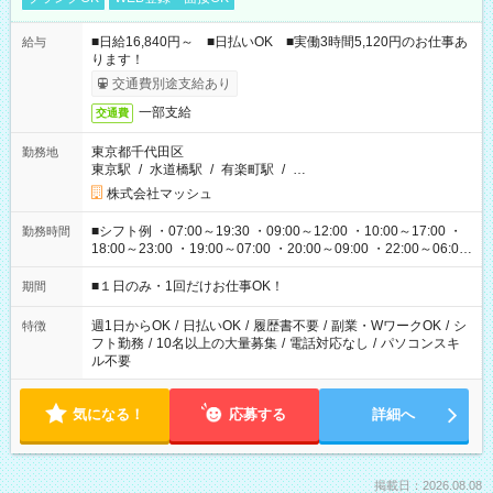
■日給16,840円～ ■日払いOK ■実働3時間5,120円のお仕事あ
給与
ります！
交通費別途支給あり
一部支給
交通費
東京都千代田区
勤務地
東京駅
/
水道橋駅
/
有楽町駅
/
…
株式会社マッシュ
■シフト例 ・07:00～19:30 ・09:00～12:00 ・10:00～17:00 ・
勤務時間
18:00～23:00 ・19:00～07:00 ・20:00～09:00 ・22:00～06:00
etc ★最短で3時間で5,120円のお仕事から 15時間で2万円近く稼
げるお仕事も！ ご希望のお時間に合わせてご紹介！ ※シフトは
■１日のみ・1回だけお仕事OK！
期間
現場によって異なります。 ※勿論、休憩時間はあるのでご安心
ください！
週1日からOK
/
日払いOK
/
履歴書不要
/
副業・WワークOK
/
シ
特徴
フト勤務
/
10名以上の大量募集
/
電話対応なし
/
パソコンスキ
ル不要
気になる！
応募する
詳細へ
掲載日：2026.08.08