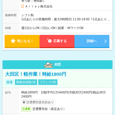
寄り駅：神田駅）
Ａｌｌｅｙ株式会社
シフト制
勤務時間
1日あたりの実働時間：最大5時間/日 11:00-19:00 └1日あたりの
実働時間：1-5時間 └上記の時間帯内であれば、いつでも勤務可
能！ └平日・土曜日の中で、お好きな曜日でご勤務いただけま
週1日からOK / 日払いOK / 副業・WワークOK
特徴
す！ 【シフト例】 ・11:00～14:00 ・16:30～19:00 ・13:00～
18:00 などのように、自由な働き方が可能なお仕事です！
気になる！
応募する
詳細へ
未読
大田区！軽作業！時給1800円
派遣
職種未経験OK
ブランクOK
時給1800円 日額平均1万4400円/月額30万2400円/残込39万
給与
2400円
交通費別途支給あり
交通費支給（規定あり）
交通費