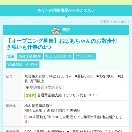
あなたの閲覧履歴からのオススメ
掲載日：2026.08.01
未読
【オープニング募集】おばあちゃんのお散歩付
き添いも仕事の1つ
派遣
職種未経験OK
社会人未経験OK
ブランクOK
WEB登録・面接OK
無資格未経験：時給1250円～ ■週払いOK ■扶養内OK ■日
給与
収1万円以上
交通費別途支給あり
交通費全額支給（ガソリン代もOK！）
交通費
栃木県那須塩原市
勤務地
那須塩原駅
/
西那須野駅
/
黒磯駅
≪車通勤もOK！≫ご自宅近くでご希望の勤務地を紹介しま
す。
9:00～18:00（休憩60分） ■ご希望があれば下記シフトもOK！
勤務時間