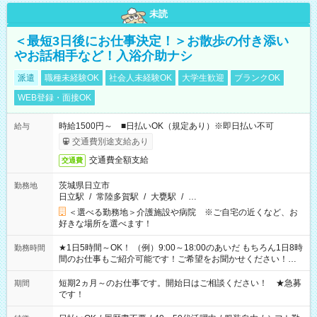
未読
＜最短3日後にお仕事決定！＞お散歩の付き添い
やお話相手など！入浴介助ナシ
派遣
職種未経験OK
社会人未経験OK
大学生歓迎
ブランクOK
WEB登録・面接OK
時給1500円～ ■日払いOK（規定あり）※即日払い不可
給与
交通費別途支給あり
交通費全額支給
交通費
茨城県日立市
勤務地
日立駅
/
常陸多賀駅
/
大甕駅
/
…
＜選べる勤務地＞介護施設や病院 ※ご自宅の近くなど、お
好きな場所を選べます！
★1日5時間～OK！ （例）9:00～18:00のあいだ もちろん1日8時
勤務時間
間のお仕事もご紹介可能です！ご希望をお聞かせください！★
家庭の都合でお休みが必要な場合も遠慮なくご相談ください。
※週最低15時間以上の勤務が必要です
短期2ヵ月～のお仕事です。開始日はご相談ください！ ★急募
期間
です！