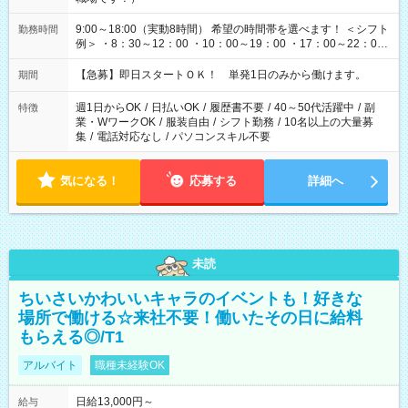
9:00～18:00（実動8時間） 希望の時間帯を選べます！ ＜シフト
勤務時間
例＞ ・8：30～12：00 ・10：00～19：00 ・17：00～22：00
・13：00～22：00 ・22：00～翌6：00 など
【急募】即日スタートＯＫ！ 単発1日のみから働けます。
期間
週1日からOK
/
日払いOK
/
履歴書不要
/
40～50代活躍中
/
副
特徴
業・WワークOK
/
服装自由
/
シフト勤務
/
10名以上の大量募
集
/
電話対応なし
/
パソコンスキル不要
気になる！
応募する
詳細へ
未読
ちいさいかわいいキャラのイベントも！好きな
場所で働ける☆来社不要！働いたその日に給料
もらえる◎/T1
アルバイト
職種未経験OK
日給13,000円～
給与