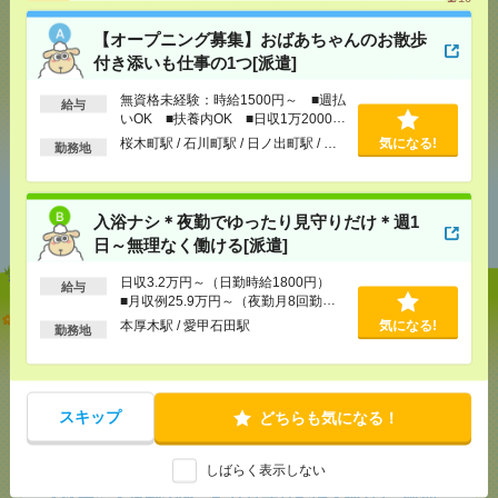
メール
LINE
【オープニング募集】おばあちゃんのお散歩
で送る
で送る
付き添いも仕事の1つ[派遣]
無資格未経験：時給1500円～ ■週払
給与
シェア
ツイート
ブックマーク
いOK ■扶養内OK ■日収1万2000円
以上
桜木町駅 / 石川町駅 / 日ノ出町駅 / …
気になる!
勤務地
あなたの閲覧履歴からの
おすすめ
入浴ナシ＊夜勤でゆったり見守りだけ＊週1
日～無理なく働ける[派遣]
日収3.2万円～（日勤時給1800円）
給与
■月収例25.9万円～（夜勤月8回勤務
【オープニング募集】おばあちゃんのお散歩付き添
の場合）
本厚木駅 / 愛甲石田駅
気になる!
勤務地
いも仕事の1つ[派遣]
[給 与]
無資格未経験：時給1500円～ ■週払い
OK ■扶養内OK ■日収1万2000円以上
スキップ
どちらも気になる！
[交通費]
交通費全額支給
気になる！
[勤務地]
桜木町駅
/
石川町駅
/
日ノ出町駅
/
…
しばらく表示しない