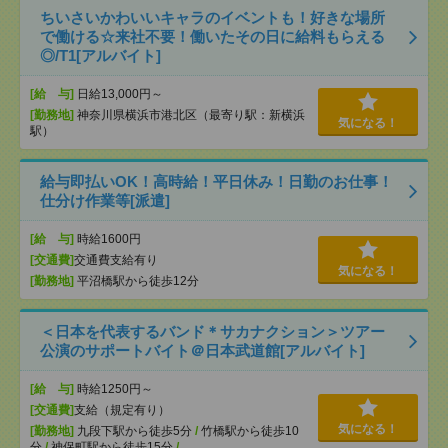
ちいさいかわいいキャラのイベントも！好きな場所
で働ける☆来社不要！働いたその日に給料もらえる
◎/T1[アルバイト]
[給 与]
日給13,000円～
[勤務地]
神奈川県横浜市港北区（最寄り駅：新横浜
気になる！
駅）
給与即払いOK！高時給！平日休み！日勤のお仕事！
仕分け作業等[派遣]
[給 与]
時給1600円
[交通費]
交通費支給有り
気になる！
[勤務地]
平沼橋駅から徒歩12分
＜日本を代表するバンド＊サカナクション＞ツアー
公演のサポートバイト＠日本武道館[アルバイト]
[給 与]
時給1250円～
[交通費]
支給（規定有り）
気になる！
[勤務地]
九段下駅から徒歩5分
/
竹橋駅から徒歩10
分
/
神保町駅から徒歩15分
/
…