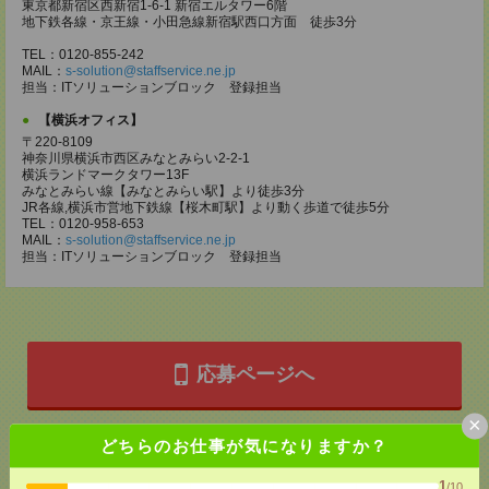
東京都新宿区西新宿1-6-1 新宿エルタワー6階
地下鉄各線・京王線・小田急線新宿駅西口方面 徒歩3分
TEL：0120-855-242
MAIL：
s-solution@staffservice.ne.jp
担当：ITソリューションブロック 登録担当
【横浜オフィス】
〒220-8109
神奈川県横浜市西区みなとみらい2-2-1
横浜ランドマークタワー13F
みなとみらい線【みなとみらい駅】より徒歩3分
JR各線,横浜市営地下鉄線【桜木町駅】より動く歩道で徒歩5分
TEL：0120-958-653
MAIL：
s-solution@staffservice.ne.jp
担当：ITソリューションブロック 登録担当
応募ページへ
×
どちらのお仕事が気になりますか？
気になる！
1
/10