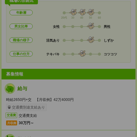
職場の雰囲気
年齢層
20代
30
40
50
60
男女比率
女性
男性
職場の様子
活気あり
しずか
仕事の仕方
テキパキ
コツコツ
募集情報
給与
時給2650円+交 【月収例】42万4000円
交通費別途支給あり
交通費支給
交通費
30万円～
月収例