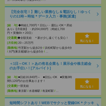
【完全在宅！】難しい業務なし＆電話なし！ゆっく
りの11時～時短＊データ入力・事務[派遣]
[給 与]
◆時給1,700円＊日払い・週払いOK＊昇給
あり♪【月収例】 ・約204,000円 （時給1,700
円 × 実働6h × 20日）
[交通費]
◆全額支給 ＊家が少し遠くても安心！
気になる！
[月収例]
20～25万円
[勤務地]
竹芝駅から徒歩2分
/
浜松町駅から徒歩4分
/
大門(東京都)駅から徒歩5分
/
…
＜1日～OK！＞あの有名企業も！展示会や株主総会
のお手伝い！[アルバイト]
[給 与]
■日給16,840円～ ■日払いOK ■実働3時
間5,120円のお仕事あります！
[交通費]
一部支給
気になる！
[勤務地]
東京駅
/
水道橋駅
/
有楽町駅
/
…
短時間シフトあり！WEBでサクッと登録OK＊クッキ