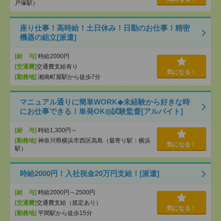
戸塚駅）
座り仕事！高時給！土日休み！日勤のお仕事！精密
機器の組立[派遣]
[給 与]
時給2000円
[交通費]
交通費支給有り
気になる！
[勤務地]
湘南町屋駅から徒歩7分
マニュアル通りに簡単WORK◆未経験から好きな時
にお仕事できる！単発OK◎試験監督[アルバイト]
[給 与]
時給1,300円～
[勤務地]
神奈川県横浜市西区高島（最寄り駅：横浜
気になる！
駅）
時給2000円！入社祝金20万円支給！[派遣]
[給 与]
時給2000円～2500円
[交通費]
交通費支給（規定あり）
気になる！
[勤務地]
平間駅から徒歩15分