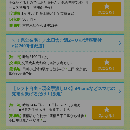
を保証するものではありません。※給与即受取りサ
ービス利用可（利用条件有）
気になる！
[交通費]
1ヶ月3万円を上限として実費支給
[月収例]
30万円～
[勤務地]
本厚木駅から徒歩12分
＼！完全在宅！／土日含む週2～OK<講座受付
>@2400円[派遣]
[給 与]
時給2400円＋交
[交通費]
交通費実費支給（当社規定あり）
気になる！
[勤務地]
田町(東京都)駅から徒歩4分
/
三田(東京都)
駅から徒歩7分
【シフト自由・現金手渡しOK】iPhoneなどスマホの
充電を繋げるだけ！[派遣]
[給 与]
時給1414円～ ▼日払いOK（規定あ
り） ■初勤務手当あり ※規定による
[勤務地]
新宿駅から徒歩
/
新宿三丁目駅から徒歩
/
気になる！
高田馬場駅から徒歩
/
…