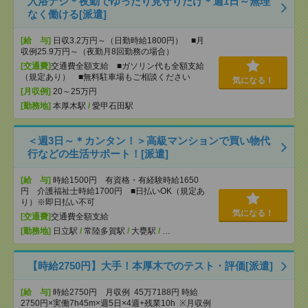
入浴ナシ＊夜勤でゆったり見守りだけ＊週1日～無理
なく働ける[派遣]
[給 与]
日収3.2万円～（日勤時給1800円） ■月
収例25.9万円～（夜勤月8回勤務の場合）
[交通費]
交通費全額支給 ■ガソリン代も全額支給
（規定あり） ■無料駐車場もご相談ください
気になる！
[月収例]
20～25万円
[勤務地]
本厚木駅
/
愛甲石田駅
＜週3日～＊カンタン！＞高級マンションで買い物代
行などの生活サポート！[派遣]
[給 与]
時給1500円 有資格・有経験時給1650
円 介護福祉士時給1700円 ■日払いOK（規定あ
り）※即日払い不可
気になる！
[交通費]
交通費全額支給
[勤務地]
日立駅
/
常陸多賀駅
/
大甕駅
/
…
【時給2750円】大手！本厚木でのテスト・評価[派遣]
[給 与]
時給2750円 月収例 45万7188円 時給
2750円×実働7h45m×週5日×4週+残業10h ※月収例