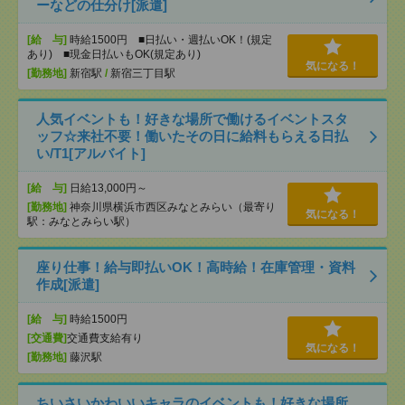
ーなどの仕分け[派遣]
[給 与]
時給1500円 ■日払い・週払いOK！(規定
あり) ■現金日払いもOK(規定あり)
気になる！
[勤務地]
新宿駅
/
新宿三丁目駅
人気イベントも！好きな場所で働けるイベントスタ
ッフ☆来社不要！働いたその日に給料もらえる日払
い/T1[アルバイト]
[給 与]
日給13,000円～
[勤務地]
神奈川県横浜市西区みなとみらい（最寄り
気になる！
駅：みなとみらい駅）
座り仕事！給与即払いOK！高時給！在庫管理・資料
作成[派遣]
[給 与]
時給1500円
[交通費]
交通費支給有り
気になる！
[勤務地]
藤沢駅
ちいさいかわいいキャラのイベントも！好きな場所