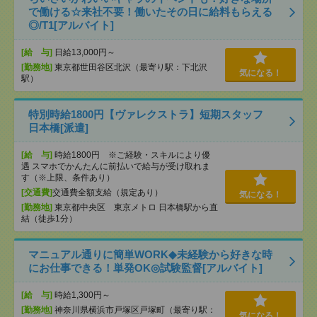
で働ける☆来社不要！働いたその日に給料もらえる
◎/T1[アルバイト]
[給 与]
日給13,000円～
[勤務地]
東京都世田谷区北沢（最寄り駅：下北沢
気になる！
駅）
特別時給1800円【ヴァレクストラ】短期スタッフ
日本橋[派遣]
[給 与]
時給1800円 ※ご経験・スキルにより優
遇 スマホでかんたんに前払いで給与が受け取れま
す（※上限、条件あり）
[交通費]
交通費全額支給（規定あり）
気になる！
[勤務地]
東京都中央区 東京メトロ 日本橋駅から直
結（徒歩1分）
マニュアル通りに簡単WORK◆未経験から好きな時
にお仕事できる！単発OK◎試験監督[アルバイト]
[給 与]
時給1,300円～
[勤務地]
神奈川県横浜市戸塚区戸塚町（最寄り駅：
気になる！