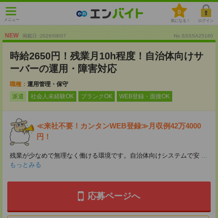
0
メニュー
気になる！
ログイン
NEW
掲載日 :2026
/
08
/
07
No.SSSSA25160
時給2650円！残業月10h程度！自治体向けサ
ーバーの運用・障害対応
職種：
運用管理・保守
派遣
社会人未経験OK
ブランクOK
WEB登録・面接OK
≪来社不要！カンタンWEB登録≫月収例42万4000
円！
残業が少なめで無理なく働ける環境です。自治体向けシステムで安
...
もっとみる
応募ページへ