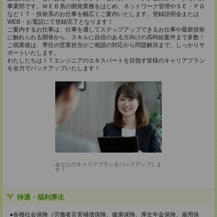
事業部です。ＷＥＢ系の開発業務をはじめ、ネットワーク管理やＳＥ・ＰＧ
などＩＴ・技術系のお仕事を幅広くご案内いたします。登録説明会または
WEB・お電話にて登録完了となります！
ご案内するお仕事は、仕事を通してステップアップできるお仕事や最新技術
に触れられる開発から、スキルに自信のある方向けの高時給案件まで多数！
ご就業後は、専任の営業担当がご相談の対応から問題解決まで、しっかりサ
ポートいたします。
わたしたちはＩＴエンジニアのエキスパートを目指す皆様のキャリアプラン
を全力でバックアップいたします！
あなたのキャリアプランをバックアップしま
す！
待遇・福利厚生
●各種社会保険（労働者災害補償保険、健康保険、厚生年金保険、雇用保