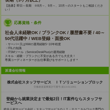
長期（3ヶ月以上）
【急募】即日～長期 ※8月～、9月～、10月～のスタートもご相談くださ
い！
応募資格・条件
社会人未経験OK / ブランクOK / 履歴書不要 / 40～
50代活躍中 / WEB登録・面接OK
・サーバー又はNWの運用経験5~10年程度
・ITILの知識
・ITSMツール（ServiceDeskPlus)の運用経験
スキル・経験・ブランクに不安がある方でも大丈夫！
専属コーディネーターがお仕事選びをサポートします＊
派遣会社情報
株式会社スタッフサービス ＩＴソリューションブロック
労働者派遣事業許可番号:派13-011061
登録から就業決定まで最短2日！IT案件ならスタッフサ
ービスへ
総合人材サービス会社・スタッフサービスのＩＴ・テクニカルワーク専門の