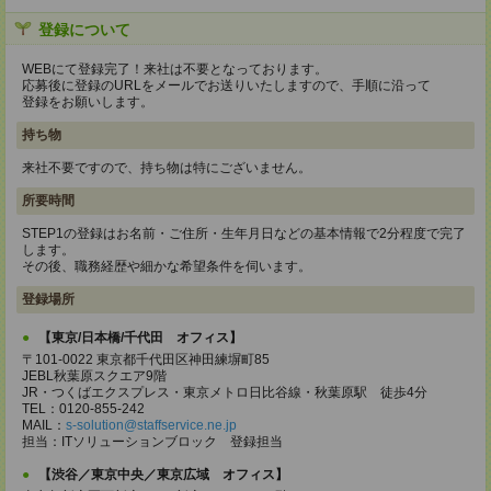
登録について
WEBにて登録完了！来社は不要となっております。
応募後に登録のURLをメールでお送りいたしますので、手順に沿って
登録をお願いします。
持ち物
来社不要ですので、持ち物は特にございません。
所要時間
STEP1の登録はお名前・ご住所・生年月日などの基本情報で2分程度で完了
します。
その後、職務経歴や細かな希望条件を伺います。
登録場所
【東京/日本橋/千代田 オフィス】
〒101-0022 東京都千代田区神田練塀町85
JEBL秋葉原スクエア9階
JR・つくばエクスプレス・東京メトロ日比谷線・秋葉原駅 徒歩4分
TEL：0120-855-242
MAIL：
s-solution@staffservice.ne.jp
担当：ITソリューションブロック 登録担当
【渋谷／東京中央／東京広域 オフィス】