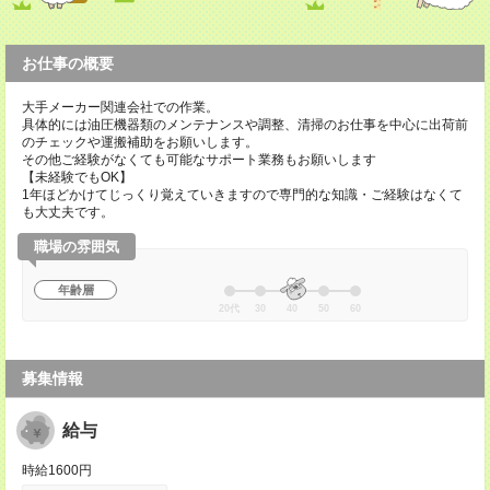
お仕事の概要
大手メーカー関連会社での作業。
具体的には油圧機器類のメンテナンスや調整、清掃のお仕事を中心に出荷前
のチェックや運搬補助をお願いします。
その他ご経験がなくても可能なサポート業務もお願いします
【未経験でもOK】
1年ほどかけてじっくり覚えていきますので専門的な知識・ご経験はなくて
も大丈夫です。
職場の雰囲気
年齢層
20代
30
40
50
60
募集情報
給与
時給1600円