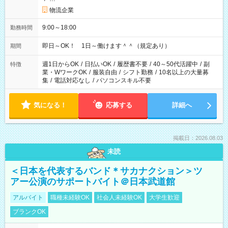
物流企業
9:00～18:00
勤務時間
即日～OK！ 1日～働けます＾＾（規定あり）
期間
週1日からOK
/
日払いOK
/
履歴書不要
/
40～50代活躍中
/
副
特徴
業・WワークOK
/
服装自由
/
シフト勤務
/
10名以上の大量募
集
/
電話対応なし
/
パソコンスキル不要
気になる！
応募する
詳細へ
掲載日：2026.08.03
未読
＜日本を代表するバンド＊サカナクション＞ツ
アー公演のサポートバイト＠日本武道館
アルバイト
職種未経験OK
社会人未経験OK
大学生歓迎
ブランクOK