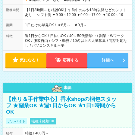
【1日3時間～も相談OK!】午前中のみや18時以降などのシフト
勤務時間
あり！ シフト例 ▼9:00～12:00 ▼9:00～17:00 ▼10:00～19:00
▼18:00～21:00
1日だけの単発OK！＃8月～ ＃9月～
期間
週1日からOK
/
日払いOK
/
40～50代活躍中
/
副業・Wワーク
特徴
OK
/
服装自由
/
シフト勤務
/
10名以上の大量募集
/
電話対応な
し
/
パソコンスキル不要
気になる！
応募する
詳細へ
未読
【座り＆手作業中心】香水shopの梱包スタッ
フ ★副業OK ★週1日からOK ★1日1時間から
OK
アルバイト
職種未経験OK
時給1,400円～
給与