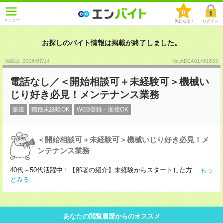
0
メニュー
気になる！
ログイン
お探しのバイト情報は掲載が終了しました。
掲載日 :2026
/
07
/
14
No.ADCA01461633
電話なし／＜開始相談可＋未経験可＞機械い
じり好き必見！メンテナンス業務
派遣
職種未経験OK
WEB登録・面接OK
＜開始相談可＋未経験可＞機械いじり好き必見！メ
ンテナンス業務
40代～50代活躍中！【部署の紹介】未経験からスタートした方
...もっ
とみる
あなたの閲覧履歴からのオススメ