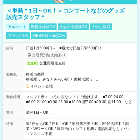
＜単発＊1日～OK！＞コンサートなどのグッズ
販売スタッフ＊
アルバイト
職種未経験OK
社会人未経験OK
大学生歓迎
ブランクOK
WEB登録・面接OK
日給1万5000円～ ■最大で日給2万8500円！
給与
交通費別途支給あり
交通費規定支給
交通費
横浜市西区
勤務地
横浜駅
/
みなとみらい駅
/
西横浜駅
/
…
イベント会場
＜シフト例＞ いろいろなシフトで働けます！ ■7:00-24:00
勤務時間
■8:00-21:00 ■9:00-21:00 ■18:00-翌7:00 ■20:30-翌11:00 など
単発1日～OK!
期間
週1日からOK
/
日払いOK
/
履歴書不要
/
40～50代活躍中
/
副
特徴
業・WワークOK
/
服装自由
/
シフト勤務
/
電話対応なし
/
パソ
コンスキル不要