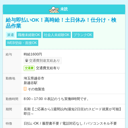
未読
給与即払いOK！高時給！土日休み！仕分け・検
品作業
派遣
職種未経験OK
社会人未経験OK
ブランクOK
WEB登録・面接OK
時給1600円
給与
交通費別途支給あり
交通費支給有り
交通費
埼玉県越谷市
勤務地
新越谷駅
その他製造
8:00～17:00 ※表記のうち実働8時間です。
勤務時間
長期【ご応募から1週間以内(最短2日目)のスピード就業が可能】
期間
即日～
日払いOK
/
履歴書不要
/
電話対応なし
/
パソコンスキル不要
特徴