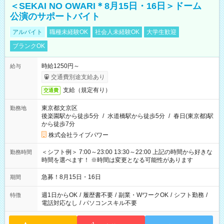
＜SEKAI NO OWARI＊8月15日・16日＞ドーム
公演のサポートバイト
アルバイト
職種未経験OK
社会人未経験OK
大学生歓迎
ブランクOK
時給1250円～
給与
交通費別途支給あり
支給（規定有り）
交通費
東京都文京区
勤務地
後楽園駅から徒歩5分
/
水道橋駅から徒歩5分
/
春日(東京都)駅
から徒歩7分
株式会社ライブパワー
＜シフト例＞ 7:00～23:00 13:30～22:00 上記の時間から好きな
勤務時間
時間を選べます！ ※時間は変更となる可能性があります
急募！8月15日・16日
期間
週1日からOK
/
履歴書不要
/
副業・WワークOK
/
シフト勤務
/
特徴
電話対応なし
/
パソコンスキル不要