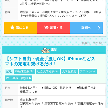
【8月中のスタートOK！急募！】2カ月～ ■ご応募から最短2～
期間
ね。 ※Wワーク希望の方へ 今ご覧のお仕事で希望する勤務時間
3日後に就業が可能です！
と、もう1つのお仕事の勤務時間。 合計で週40時間を超える場
合は応募できません。
履歴書不要
/
40～50代活躍中
/
服装自由
/
シフト勤務
/
10名以
特徴
上の大量募集
/
電話対応なし
/
パソコンスキル不要
気になる！
応募する
詳細へ
掲載日：2026.08.07
未読
【シフト自由・現金手渡しOK】iPhoneなどス
マホの充電を繋げるだけ！
派遣
職種未経験OK
社会人未経験OK
大学生歓迎
ブランクOK
WEB登録・面接OK
時給1414円～ ▼日払いOK（規定あり） ■初勤務手当あり
給与
※規定による
東京都新宿区
勤務地
新宿駅から徒歩
/
新宿三丁目駅から徒歩
/
高田馬場駅から徒歩
/
…