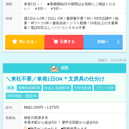
単発1日～！ ★勤務開始日や期間はお気軽にご相談くださ
期間
い！ ＃8月～ ＃9月～
週1日からOK
/
日払いOK
/
履歴書不要
/
40～50代活躍中
/
副
特徴
業・WワークOK
/
服装自由
/
シフト勤務
/
10名以上の大量募
集
/
電話対応なし
/
パソコンスキル不要
気になる！
応募する
詳細へ
掲載日：2026.08.08
未読
＼来社不要／単発1日OK＊文房具の仕分け
派遣
職種未経験OK
社会人未経験OK
大学生歓迎
ブランクOK
WEB登録・面接OK
時給1,500円～1,875円
給与
神奈川県厚木市
勤務地
本厚木駅から徒歩5分
/
愛甲石田駅から徒歩5分
■物流センターなど ■勤務地選べます