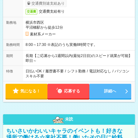
交通費別途支給あり
交通費支給有り
交通費
横浜市西区
勤務地
平沼橋駅から徒歩12分
素材系メーカー
8:00～17:30 ※表記のうち実働8時間です。
勤務時間
長期【ご応募から1週間以内(最短2日目)のスピード就業が可能】
期間
即日～
日払いOK
/
履歴書不要
/
シフト勤務
/
電話対応なし
/
パソコン
特徴
スキル不要
気になる！
応募する
詳細へ
未読
ちいさいかわいいキャラのイベントも！好きな
場所で働ける☆来社不要！働いたその日に給料