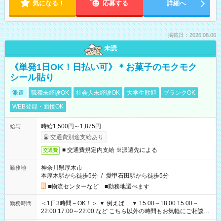
気になる！
応募する
詳細へ
掲載日：2026.08.06
未読
《単発1日OK！日払い可》＊お菓子のモクモク
シール貼り
派遣
職種未経験OK
社会人未経験OK
大学生歓迎
ブランクOK
WEB登録・面接OK
時給1,500円～1,875円
給与
交通費別途支給あり
■ 交通費規定内支給 ※派遣先による
交通費
神奈川県厚木市
勤務地
本厚木駅から徒歩5分
/
愛甲石田駅から徒歩5分
■物流センターなど ■勤務地選べます
＜1日3時間～OK！＞ ▼ 例えば… ▼ 15:00～18:00 15:00～
勤務時間
22:00 17:00～22:00 など こちら以外の時間もお気軽にご相談く
ださい！