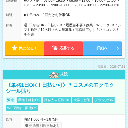
■シフト例 ・07:00～19:30 ・09:00～12:00 ・10:00～17:00 ・
勤務時間
18:00～23:00 ・19:00～07:00 ・20:00～09:00 ・22:00～06:00
etc ★最短で3時間で5,120円のお仕事から 15時間で2万円近く稼
げるお仕事も！ ご希望のお時間に合わせてご紹介！ ※シフトは
■１日のみ・1回だけお仕事OK！
期間
現場によって異なります。 ※勿論、休憩時間はあるのでご安心
ください！
週1日からOK
/
日払いOK
/
履歴書不要
/
副業・WワークOK
/
シ
特徴
フト勤務
/
10名以上の大量募集
/
電話対応なし
/
パソコンスキ
ル不要
気になる！
応募する
詳細へ
掲載日：2026.07.31
未読
《単発1日OK！日払い可》＊コスメのモクモク
シール貼り
派遣
職種未経験OK
社会人未経験OK
大学生歓迎
ブランクOK
WEB登録・面接OK
時給1,500円～1,875円
給与
交通費別途支給あり