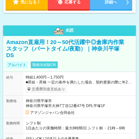
気になる！
応募する
詳細へ
未読
Amazon直雇用！20～50代活躍中◎倉庫内作業
スタッフ（パートタイム/夜勤）｜神奈川平塚
DS
アルバイト
職種未経験OK
時給1,400円～1,750円
給与
■昇給・昇格 一定の条件を満たした場合、契約更新の際に年2回
まで昇給の機会があります。 ■正社員登用制度あり ※月末締/翌
交通費別途支給あり
月25日支払い ※時間外手当、別途支給 ※深夜割増賃金 (22:00～
翌5:00までは時給が25%UPします) ☆給与前払い制度有！
神奈川県平塚市
勤務地
☆Amazon直雇用で安定して働けます！ 【試用期間】試用期間
神奈川県平塚市大神7丁目12番47号 DPL平塚1F
あり 試用期間の長さ：1週間 雇用形態、給与は本採用時と同じ
です。
アマゾンジャパン合同会社
シフト制
勤務時間
1日あたりの実働時間：最大8時間/日 シフト例 ・21時～6時
日払いOK / 10名以上の大量募集
特徴