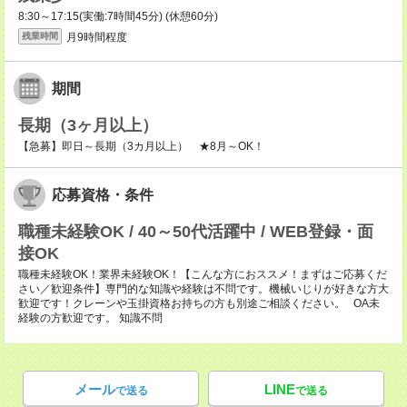
8:30～17:15(実働:7時間45分) (休憩60分)
月9時間程度
残業時間
期間
長期（3ヶ月以上）
【急募】即日～長期（3カ月以上） ★8月～OK！
応募資格・条件
職種未経験OK / 40～50代活躍中 / WEB登録・面
接OK
職種未経験OK！業界未経験OK！【こんな方におススメ！まずはご応募くだ
さい／歓迎条件】専門的な知識や経験は不問です。機械いじりが好きな方大
歓迎です！クレーンや玉掛資格お持ちの方も別途ご相談ください。 OA未
経験の方歓迎です。 知識不問
メール
LINE
で送る
で送る