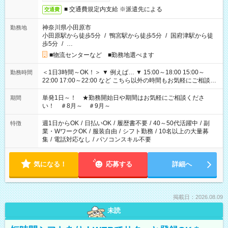
■ 交通費規定内支給 ※派遣先による
交通費
神奈川県小田原市
勤務地
小田原駅から徒歩5分
/
鴨宮駅から徒歩5分
/
国府津駅から徒
歩5分
/
…
■物流センターなど ■勤務地選べます
＜1日3時間～OK！＞ ▼ 例えば… ▼ 15:00～18:00 15:00～
勤務時間
22:00 17:00～22:00 など こちら以外の時間もお気軽にご相談く
ださい！
単発1日～！ ★勤務開始日や期間はお気軽にご相談くださ
期間
い！ ＃8月～ ＃9月～
週1日からOK
/
日払いOK
/
履歴書不要
/
40～50代活躍中
/
副
特徴
業・WワークOK
/
服装自由
/
シフト勤務
/
10名以上の大量募
集
/
電話対応なし
/
パソコンスキル不要
気になる！
応募する
詳細へ
掲載日：2026.08.09
未読