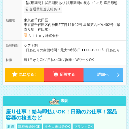
【試用期間】試用期間あり 試用期間の長さ：1ヶ月 雇用形態、
給与は本採用時と同じです。
交通費別途支給あり
東京都千代田区
勤務地
東京都千代田区内神田2丁目14番12号 星屋第六ビル402号（最
寄り駅：神田駅）
Ａｌｌｅｙ株式会社
シフト制
勤務時間
1日あたりの実働時間：最大5時間/日 11:00-19:00 └1日あたりの
実働時間：1-5時間 └上記の時間帯内であれば、いつでも勤務可
能！ └平日・土曜日の中で、お好きな曜日でご勤務いただけま
週1日からOK / 日払いOK / 副業・WワークOK
特徴
す！ 【シフト例】 ・11:00～14:00 ・16:30～19:00 ・13:00～
18:00 などのように、自由な働き方が可能なお仕事です！
気になる！
応募する
詳細へ
未読
座り仕事！給与即払いOK！日勤のお仕事！薬品
容器の検査など
派遣
職種未経験OK
社会人未経験OK
ブランクOK