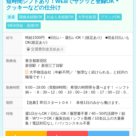
短時間シフトあり！WEBでサクッと登録OK＊
クッキーなどの仕分け
派遣
職種未経験OK
社会人未経験OK
大学生歓迎
ブランクOK
WEB登録・面接OK
時給1500円 ■日払い・週払いOK！(規定あり) ■現金日払いも
給与
OK(規定あり)
交通費別途支給あり
東京都新宿区
勤務地
新宿駅
/
新宿三丁目駅
大手物流会社（年齢不問／「無理なく続けられる」と好評の
職場です！）
9:00～18:00（実動8時間） 希望の時間帯を選べます！ ＜シフト
勤務時間
例＞ ・8：30～12：00 ・10：00～19：00 ・17：00～22：00
・13：00～22：00 ・22：00～翌6：00 など
【急募】即日スタートＯＫ！ 単発1日のみから働けます。
期間
週1日からOK
/
日払いOK
/
履歴書不要
/
40～50代活躍中
/
副
特徴
業・WワークOK
/
服装自由
/
シフト勤務
/
10名以上の大量募
集
/
電話対応なし
/
パソコンスキル不要