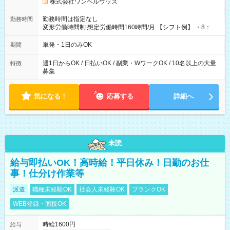
株式会社ワンベルウッズ
勤務時間は指定なし
勤務時間
変形労働時間制 想定労働時間160時間/月 【シフト例】 ・8：00
～21：00
単発・1日のみOK
期間
週1日からOK / 日払いOK / 副業・WワークOK / 10名以上の大量
特徴
募集
気になる！
応募する
詳細へ
未読
給与即払いOK！高時給！平日休み！日勤のお仕
事！仕分け作業等
派遣
職種未経験OK
社会人未経験OK
ブランクOK
WEB登録・面接OK
時給1600円
給与