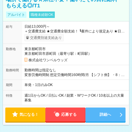
もらえる◎/T1
アルバイト
職種未経験OK
日給13,000円～
給与
＋交通費支給 ★交通費全額支給！ ┗案件により規定あり ★日払
いOK！（規定あり） ┗働いたその日に現金GET♪ お仕事後はコ
交通費別途支給あり
ンビニATMから 日払い分を引き落とせます！ 【試用期間】試
用期間なし
東京都町田市
勤務地
東京都町田市原町田（最寄り駅：町田駅）
株式会社ワンベルウッズ
勤務時間は指定なし
勤務時間
変形労働時間制 想定労働時間160時間/月 【シフト例】 ・8：00
～21：00
単発・1日のみOK
期間
週1日からOK / 日払いOK / 副業・WワークOK / 10名以上の大量
特徴
募集
気になる！
応募する
詳細へ