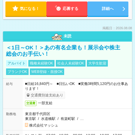
気になる！
応募する
詳細へ
掲載日：2026.08.08
未読
＜1日～OK！＞あの有名企業も！展示会や株主
総会のお手伝い！
アルバイト
職種未経験OK
社会人未経験OK
大学生歓迎
ブランクOK
WEB登録・面接OK
■日給16,840円～ ■日払いOK ■実働3時間5,120円のお仕事あ
給与
ります！
交通費別途支給あり
一部支給
交通費
東京都千代田区
勤務地
東京駅
/
水道橋駅
/
有楽町駅
/
…
株式会社マッシュ