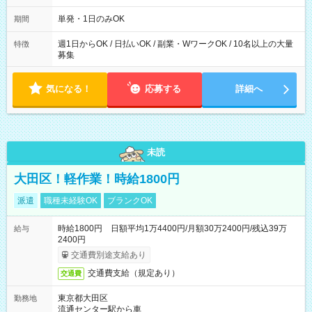
～21：00
単発・1日のみOK
期間
週1日からOK / 日払いOK / 副業・WワークOK / 10名以上の大量
特徴
募集
気になる！
応募する
詳細へ
未読
大田区！軽作業！時給1800円
派遣
職種未経験OK
ブランクOK
時給1800円 日額平均1万4400円/月額30万2400円/残込39万
給与
2400円
交通費別途支給あり
交通費支給（規定あり）
交通費
東京都大田区
勤務地
流通センター駅から車