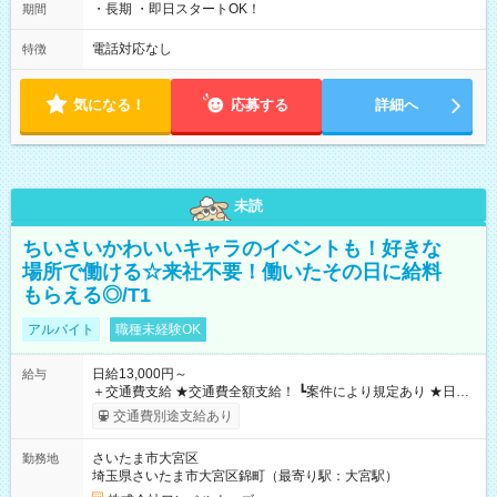
・長期 ・即日スタートOK！
期間
電話対応なし
特徴
気になる！
応募する
詳細へ
未読
ちいさいかわいいキャラのイベントも！好きな
場所で働ける☆来社不要！働いたその日に給料
もらえる◎/T1
アルバイト
職種未経験OK
日給13,000円～
給与
＋交通費支給 ★交通費全額支給！ ┗案件により規定あり ★日払
いOK！（規定あり） ┗働いたその日に現金GET♪ お仕事後はコ
交通費別途支給あり
ンビニATMから 日払い分を引き落とせます！ 【試用期間】試
用期間なし
さいたま市大宮区
勤務地
埼玉県さいたま市大宮区錦町（最寄り駅：大宮駅）