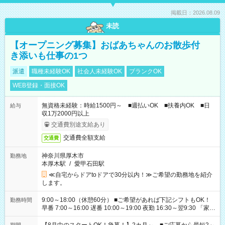
掲載日：2026.08.09
未読
【オープニング募集】おばあちゃんのお散歩付
き添いも仕事の1つ
派遣
職種未経験OK
社会人未経験OK
ブランクOK
WEB登録・面接OK
無資格未経験：時給1500円～ ■週払いOK ■扶養内OK ■日
給与
収1万2000円以上
交通費別途支給あり
交通費全額支給
交通費
神奈川県厚木市
勤務地
本厚木駅
/
愛甲石田駅
≪自宅からドアtoドアで30分以内！≫ご希望の勤務地を紹介
します。
9:00～18:00（休憩60分） ■ご希望があれば下記シフトもOK！
勤務時間
早番 7:00～16:00 遅番 10:00～19:00 夜勤 16:30～翌9:30 「家族
と休みを合わせたい」 「余裕を持って夕飯の準備がしたい」
「できれば残業はしたくない」 など、ご希望を教えてください