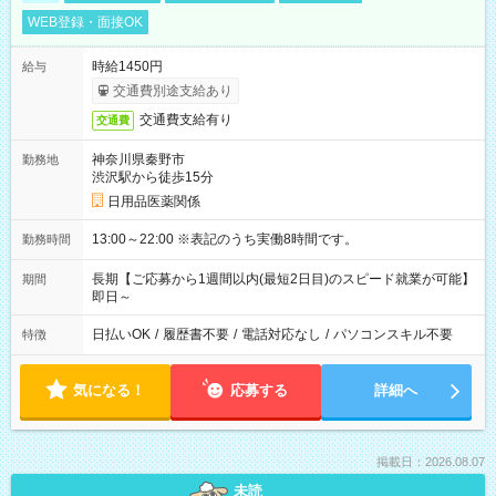
WEB登録・面接OK
時給1450円
給与
交通費別途支給あり
交通費支給有り
交通費
神奈川県秦野市
勤務地
渋沢駅から徒歩15分
日用品医薬関係
13:00～22:00 ※表記のうち実働8時間です。
勤務時間
長期【ご応募から1週間以内(最短2日目)のスピード就業が可能】
期間
即日～
日払いOK
/
履歴書不要
/
電話対応なし
/
パソコンスキル不要
特徴
気になる！
応募する
詳細へ
掲載日：2026.08.07
未読