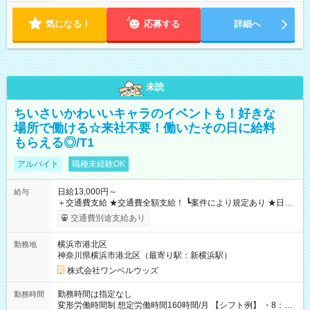
気になる！
応募する
詳細へ
未読
ちいさいかわいいキャラのイベントも！好きな
場所で働ける☆来社不要！働いたその日に給料
もらえる◎/T1
アルバイト
職種未経験OK
日給13,000円～
給与
＋交通費支給 ★交通費全額支給！ ┗案件により規定あり ★日払
いOK！（規定あり） ┗働いたその日に現金GET♪ お仕事後はコ
交通費別途支給あり
ンビニATMから 日払い分を引き落とせます！ 【試用期間】試
用期間なし
横浜市港北区
勤務地
神奈川県横浜市港北区（最寄り駅：新横浜駅）
株式会社ワンベルウッズ
勤務時間は指定なし
勤務時間
変形労働時間制 想定労働時間160時間/月 【シフト例】 ・8：00