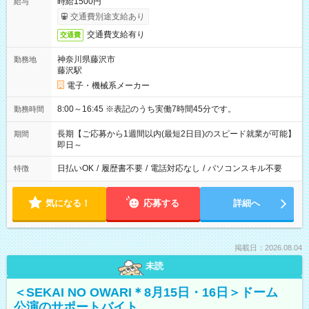
時給1500円
給与
交通費別途支給あり
交通費支給有り
交通費
神奈川県藤沢市
勤務地
藤沢駅
電子・機械系メーカー
8:00～16:45 ※表記のうち実働7時間45分です。
勤務時間
長期【ご応募から1週間以内(最短2日目)のスピード就業が可能】
期間
即日～
日払いOK
/
履歴書不要
/
電話対応なし
/
パソコンスキル不要
特徴
気になる！
応募する
詳細へ
掲載日：2026.08.04
未読
＜SEKAI NO OWARI＊8月15日・16日＞ドーム
公演のサポートバイト