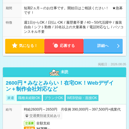
みたい」 「しっかり稼ぎたい」 「もう少し遅い時間から始めた
い」など ご希望にあったお仕事をご案内いたします。 ※未経験
短期2ヵ月～のお仕事です。開始日はご相談ください！ ★急募
期間
の方の場合は1～2ヶ月間は日中での仕事を経験いただき、 お
です！
仕事に慣れてからの夜勤になります。 ★家庭の都合でお休みが
必要な場合も遠慮なくご相談ください。
週1日からOK
/
日払いOK
/
履歴書不要
/
40～50代活躍中
/
服装
特徴
自由
/
シフト勤務
/
10名以上の大量募集
/
電話対応なし
/
パソコ
ンスキル不要
気になる！
応募する
詳細へ
掲載日：2026.08.05
未読
2600円＊みなとみらい！在宅OK！Webデザイ
ン＋制作会社対応など
派遣
職種未経験OK
ブランクOK
WEB登録・面接OK
時給2600円～2650円 月収例 390,000円～397,500円+残業代
給与
交通費別途支給あり
全額支給
交通費
月収例