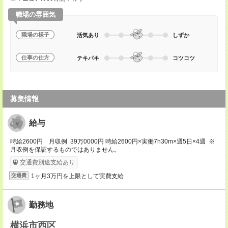
職場の雰囲気
職場の様子
活気あり
しずか
仕事の仕方
テキパキ
コツコツ
募集情報
給与
時給2600円 月収例 39万0000円 時給2600円×実働7h30m×週5日×4週 ※
月収例を保証するものではありません。
交通費別途支給あり
1ヶ月3万円を上限として実費支給
交通費
勤務地
横浜市西区