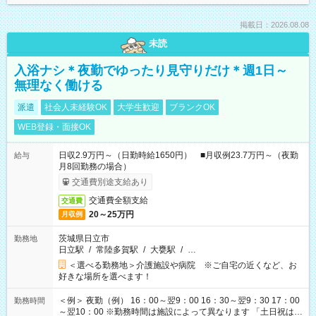
掲載日：2026.08.08
未読
入浴ナシ＊夜勤でゆったり見守りだけ＊週1日～
無理なく働ける
派遣
社会人未経験OK
大学生歓迎
ブランクOK
WEB登録・面接OK
日収2.9万円～（日勤時給1650円） ■月収例23.7万円～（夜勤
給与
月8回勤務の場合）
交通費別途支給あり
交通費全額支給
交通費
20～25万円
月収例
茨城県日立市
勤務地
日立駅
/
常陸多賀駅
/
大甕駅
/
…
＜選べる勤務地＞介護施設や病院 ※ご自宅の近くなど、お
好きな場所を選べます！
＜例＞ 夜勤（例） 16：00～翌9：00 16：30～翌9：30 17：00
勤務時間
～翌10：00 ※勤務時間は施設によって異なります 「土日祝は休