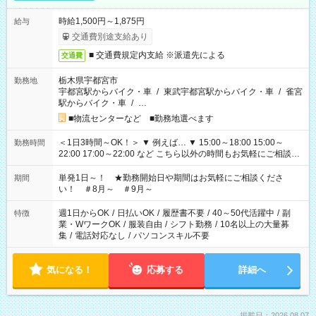
時給1,500円～1,875円
給与
交通費別途支給あり
■ 交通費規定内支給 ※派遣先による
交通費
栃木県宇都宮市
勤務地
宇都宮駅からバイク・車
/
東武宇都宮駅からバイク・車
/
雀宮
駅からバイク・車
/
…
■物流センターなど ■勤務地選べます
＜1日3時間～OK！＞ ▼ 例えば… ▼ 15:00～18:00 15:00～
勤務時間
22:00 17:00～22:00 など こちら以外の時間もお気軽にご相談く
ださい！
単発1日～！ ★勤務開始日や期間はお気軽にご相談くださ
期間
い！ ＃8月～ ＃9月～
週1日からOK
/
日払いOK
/
履歴書不要
/
40～50代活躍中
/
副
特徴
業・WワークOK
/
服装自由
/
シフト勤務
/
10名以上の大量募
集
/
電話対応なし
/
パソコンスキル不要
気になる！
応募する
詳細へ
掲載日：2026.08.07