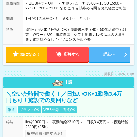
＜1日3時間～OK！＞ ▼ 例えば… ▼ 15:00～18:00 15:00～
勤務時間
22:00 17:00～22:00 など こちら以外の時間もお気軽にご相談く
ださい！
1日だけの単発OK！ ＃8月～ ＃9月～
期間
週1日からOK
/
日払いOK
/
履歴書不要
/
40～50代活躍中
/
副
特徴
業・WワークOK
/
服装自由
/
シフト勤務
/
10名以上の大量募
集
/
電話対応なし
/
パソコンスキル不要
気になる！
応募する
詳細へ
掲載日：2026.08.08
未読
＼空いた時間で働く！／日払いOK×1勤務3.4万
円も可！施設での見回りなど
派遣
ブランクOK
WEB登録・面接OK
時給1900円～ 夜勤時給2310円～ 日収3.4万円～（夜勤時給
給与
2310円×15h）
交通費別途支給あり