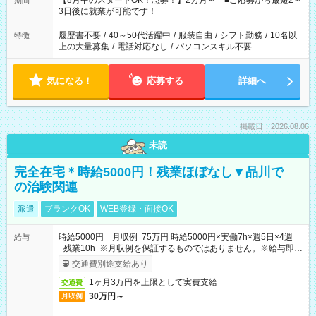
【8月中のスタートOK！急募！】2カ月～ ■ご応募から最短2～
期間
ね。 ※Wワーク希望の方へ 今ご覧のお仕事で希望する勤務時間
3日後に就業が可能です！
と、もう1つのお仕事の勤務時間。 合計で週40時間を超える場
合は応募できません。
履歴書不要
/
40～50代活躍中
/
服装自由
/
シフト勤務
/
10名以
特徴
上の大量募集
/
電話対応なし
/
パソコンスキル不要
気になる！
応募する
詳細へ
掲載日：2026.08.06
未読
完全在宅＊時給5000円！残業ほぼなし▼品川で
の治験関連
派遣
ブランクOK
WEB登録・面接OK
時給5000円 月収例 75万円 時給5000円×実働7h×週5日×4週
給与
+残業10h ※月収例を保証するものではありません。※給与即受
取りサービス利用可（利用条件有）
交通費別途支給あり
1ヶ月3万円を上限として実費支給
交通費
30万円～
月収例