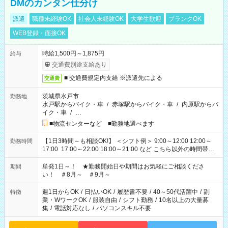
DMのカンタン仕分け
派遣
職種未経験OK
社会人未経験OK
大学生歓迎
ブランクOK
WEB登録・面接OK
時給1,500円～1,875円
給与
交通費別途支給あり
■ 交通費規定内支給 ※派遣先による
交通費
茨城県水戸市
勤務地
水戸駅からバイク・車
/
赤塚駅からバイク・車
/
内原駅からバ
イク・車
/
…
■物流センターなど ■勤務地選べます
【1日3時間～も相談OK!】 ＜シフト例＞ 9:00～12:00 12:00～
勤務時間
17:00 17:00～22:00 18:00～21:00 など こちら以外の時間帯も
お気軽にご相談ください！
単発1日～！ ★勤務開始日や期間はお気軽にご相談くださ
期間
い！ ＃8月～ ＃9月～
週1日からOK
/
日払いOK
/
履歴書不要
/
40～50代活躍中
/
副
特徴
業・WワークOK
/
服装自由
/
シフト勤務
/
10名以上の大量募
集
/
電話対応なし
/
パソコンスキル不要