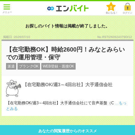
0
メニュー
気になる！
ログイン
お探しのバイト情報は掲載が終了しました。
掲載日 :2026
/
07
/
10
No.RSTI260624379D/12
【在宅勤務OK】時給2600円！みなとみらい
での運用管理・保守
派遣
ブランクOK
WEB登録・面接OK
【在宅勤務OK/週3～4回出社】大手通信会社
【在宅勤務OK/週3～4回出社】大手通信会社にて音声基盤（C
...もっ
とみる
あなたの閲覧履歴からのオススメ