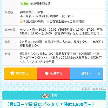
交通費全額支給
交通費
神奈川県小田原市
勤務地
小田原駅
/
足柄(神奈川県)駅
/
螢田駅
/
…
介護施設や病院 ※ご自宅近辺からご案内可能
≪シフト例≫ 10:00～15:00（実働5時間） 12:00～17:00（実働
勤務時間
5時間） 17:00～翌10:00（実働15時間）など ご希望に応じて、
働く時間は調整できます！ お気軽に担当へ相談ください！
3ヵ月までの短期 ※職場が気に入れば、長期もOK！ ★急募！
期間
即日勤務もOK！
週1日からOK
/
日払いOK
/
履歴書不要
/
40～50代活躍中
/
副
特徴
業・WワークOK
/
シフト勤務
/
10名以上の大量募集
/
電話対応
なし
/
パソコンスキル不要
気になる！
応募する
詳細へ
掲載日：2026.08.01
未読
〈月1日～で副業にピッタリ＊時給1,500円～〉