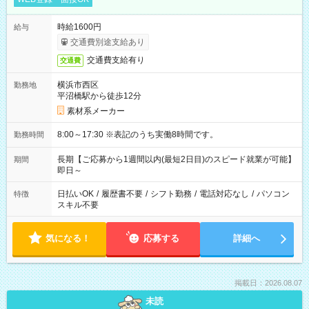
時給1600円
給与
交通費別途支給あり
交通費支給有り
交通費
横浜市西区
勤務地
平沼橋駅から徒歩12分
素材系メーカー
8:00～17:30 ※表記のうち実働8時間です。
勤務時間
長期【ご応募から1週間以内(最短2日目)のスピード就業が可能】
期間
即日～
日払いOK
/
履歴書不要
/
シフト勤務
/
電話対応なし
/
パソコン
特徴
スキル不要
気になる！
応募する
詳細へ
掲載日：2026.08.07
未読