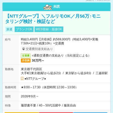
未読
【NTTグループ】＼フルリモOK／月56万↑モニ
タリング検討・検証など
派遣
ブランクOK
WEB登録・面接OK
時給3,400円【月収例】約569,000円（時給3,400円×実働
給与
7.50h×21日+残業10h）+交通費
交通費別途支給あり
○通勤交通費の支給あり（当社規定による）
交通費
30万円～
月収例
東京都千代田区
勤務地
大手町(東京都)駅から徒歩2分
/
東京駅から徒歩8分
/
三越前駅
●NTTグループ●
★9:00～17:30（休憩時間 12:00～13:00）
勤務時間
2026年9月～
期間
履歴書不要
/
40～50代活躍中
/
服装自由
特徴