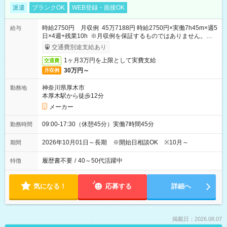
派遣
ブランクOK
WEB登録・面接OK
時給2750円 月収例 45万7188円 時給2750円×実働7h45m×週5
給与
日×4週+残業10h ※月収例を保証するものではありません。※給
与即受取りサービス利用可（利用条件有）
交通費別途支給あり
1ヶ月3万円を上限として実費支給
交通費
30万円～
月収例
神奈川県厚木市
勤務地
本厚木駅から徒歩12分
メーカー
09:00-17:30（休憩45分）実働7時間45分
勤務時間
2026年10月01日～長期 ※開始日相談OK ※10月～
期間
履歴書不要
/
40～50代活躍中
特徴
気になる！
応募する
詳細へ
掲載日：2026.08.07