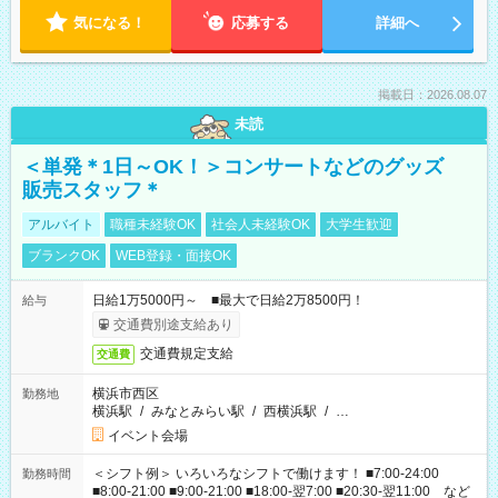
気になる！
応募する
詳細へ
掲載日：2026.08.07
未読
＜単発＊1日～OK！＞コンサートなどのグッズ
販売スタッフ＊
アルバイト
職種未経験OK
社会人未経験OK
大学生歓迎
ブランクOK
WEB登録・面接OK
日給1万5000円～ ■最大で日給2万8500円！
給与
交通費別途支給あり
交通費規定支給
交通費
横浜市西区
勤務地
横浜駅
/
みなとみらい駅
/
西横浜駅
/
…
イベント会場
＜シフト例＞ いろいろなシフトで働けます！ ■7:00-24:00
勤務時間
■8:00-21:00 ■9:00-21:00 ■18:00-翌7:00 ■20:30-翌11:00 など