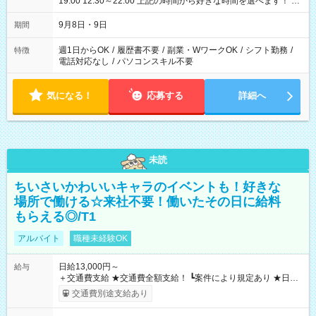
19:00 12:30～22:00 上記の時間から好きな時間を選べます！ ※
時間は変更となる可能性があります
9月8日・9日
期間
週1日からOK
/
履歴書不要
/
副業・WワークOK
/
シフト勤務
/
特徴
電話対応なし
/
パソコンスキル不要
気になる！
応募する
詳細へ
未読
ちいさいかわいいキャラのイベントも！好きな
場所で働ける☆来社不要！働いたその日に給料
もらえる◎/T1
アルバイト
職種未経験OK
日給13,000円～
給与
＋交通費支給 ★交通費全額支給！ ┗案件により規定あり ★日払
いOK！（規定あり） ┗働いたその日に現金GET♪ お仕事後はコ
交通費別途支給あり
ンビニATMから 日払い分を引き落とせます！ 【試用期間】試
用期間なし