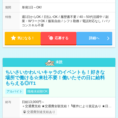
単発1日～OK!
期間
週1日からOK
/
日払いOK
/
履歴書不要
/
40～50代活躍中
/
副
特徴
業・WワークOK
/
服装自由
/
シフト勤務
/
電話対応なし
/
パソ
コンスキル不要
気になる！
応募する
詳細へ
未読
ちいさいかわいいキャラのイベントも！好きな
場所で働ける☆来社不要！働いたその日に給料
もらえる◎/T1
アルバイト
職種未経験OK
日給13,000円～
給与
＋交通費支給 ★交通費全額支給！ ┗案件により規定あり ★日払
いOK！（規定あり） ┗働いたその日に現金GET♪ お仕事後はコ
交通費別途支給あり
ンビニATMから 日払い分を引き落とせます！ 【試用期間】試