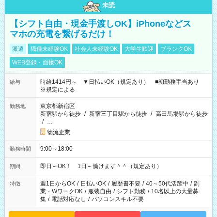
未読
【シフト自由・現金手渡しOK】iPhoneなどス
マホの充電を繋げるだけ！
派遣
職種未経験OK
社会人未経験OK
大学生歓迎
ブランクOK
WEB登録・面接OK
時給1414円～ ▼日払いOK（規定あり） ■初勤務手当あり
給与
※規定による
東京都新宿区
勤務地
新宿駅から徒歩
/
新宿三丁目駅から徒歩
/
高田馬場駅から徒歩
/
…
物流企業
9:00～18:00
勤務時間
即日～OK！ 1日～働けます＾＾（規定あり）
期間
週1日からOK
/
日払いOK
/
履歴書不要
/
40～50代活躍中
/
副
特徴
業・WワークOK
/
服装自由
/
シフト勤務
/
10名以上の大量募
集
/
電話対応なし
/
パソコンスキル不要