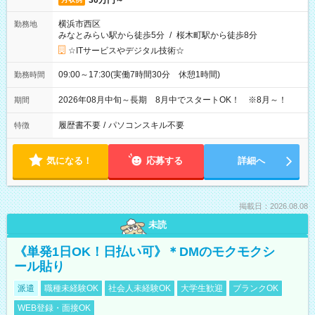
30万円～
横浜市西区
勤務地
みなとみらい駅から徒歩5分
/
桜木町駅から徒歩8分
☆ITサービスやデジタル技術☆
09:00～17:30(実働7時間30分 休憩1時間)
勤務時間
2026年08月中旬～長期 8月中でスタートOK！ ※8月～！
期間
履歴書不要
/
パソコンスキル不要
特徴
気になる！
応募する
詳細へ
掲載日：2026.08.08
未読
《単発1日OK！日払い可》＊DMのモクモクシ
ール貼り
派遣
職種未経験OK
社会人未経験OK
大学生歓迎
ブランクOK
WEB登録・面接OK