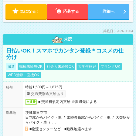
気になる！
応募する
詳細へ
掲載日：2026.08.04
未読
日払いOK！スマホでカンタン登録＊コスメの仕
分け
派遣
職種未経験OK
社会人未経験OK
大学生歓迎
ブランクOK
WEB登録・面接OK
時給1,500円～1,875円
給与
交通費別途支給あり
■ 交通費規定内支給 ※派遣先による
交通費
茨城県日立市
勤務地
日立駅からバイク・車
/
常陸多賀駅からバイク・車
/
大甕駅か
らバイク・車
/
…
■物流センターなど ■勤務地選べます