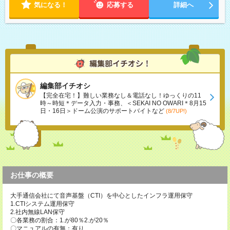
気になる！
応募する
詳細へ
編集部イチオシ
【完全在宅！】難しい業務なし＆電話なし！ゆっくりの11
時～時短＊データ入力・事務、＜SEKAI NO OWARI＊8月15
日・16日＞ドーム公演のサポートバイトなど
(8/7UP!)
お仕事の概要
大手通信会社にて音声基盤（CTI）を中心としたインフラ運用保守
1.CTIシステム運用保守
2.社内無線LAN保守
〇各業務の割合：1.が80％2.が20％
〇マニュアルの有無：有り