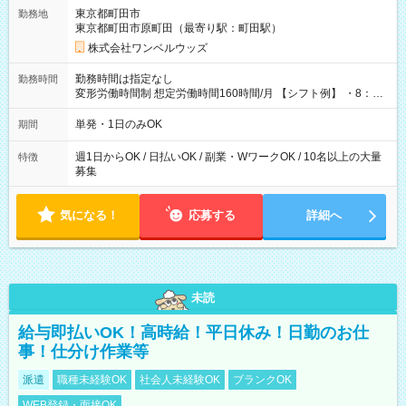
用期間なし
東京都町田市
勤務地
東京都町田市原町田（最寄り駅：町田駅）
株式会社ワンベルウッズ
勤務時間は指定なし
勤務時間
変形労働時間制 想定労働時間160時間/月 【シフト例】 ・8：00
～21：00
単発・1日のみOK
期間
週1日からOK / 日払いOK / 副業・WワークOK / 10名以上の大量
特徴
募集
気になる！
応募する
詳細へ
未読
給与即払いOK！高時給！平日休み！日勤のお仕
事！仕分け作業等
派遣
職種未経験OK
社会人未経験OK
ブランクOK
WEB登録・面接OK