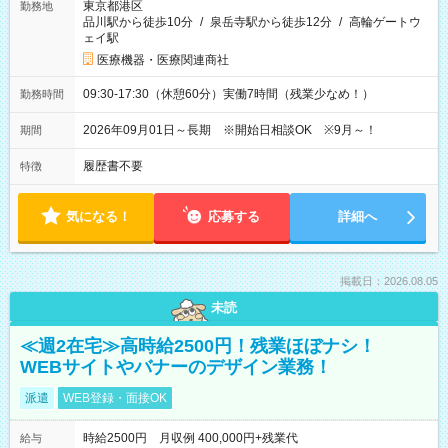
東京都港区
勤務地
品川駅から徒歩10分
/
泉岳寺駅から徒歩12分
/
高輪ゲートウ
ェイ駅
医療機器・医療関連商社
09:30-17:30（休憩60分）実働7時間（残業少なめ！）
勤務時間
2026年09月01日～長期 ※開始日相談OK ※9月～！
期間
履歴書不要
特徴
気になる！
応募する
詳細へ
掲載日：2026.08.05
未読
≪週2在宅≫高時給2500円！残業ほぼナシ！
WEBサイトやバナーのデザイン業務！
派遣
WEB登録・面接OK
時給2500円 月収例 400,000円+残業代
給与