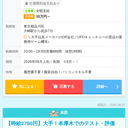
交通費別途支給あり
全額支給
交通費
30万円～
月収例
東京都品川区
勤務地
大崎駅から徒歩7分
＼大手玩具メーカーのGR会社／UFOキャッチャーの景品や業
務用ゲーム機等♪
10:00～19:00(実働8時間 休憩1時間)
勤務時間
2026年09月上旬～長期 ※9月～！
期間
履歴書不要
/
服装自由
/
パソコンスキル不要
特徴
気になる！
応募する
詳細へ
掲載日：2026.08.07
未読
【時給2750円】大手！本厚木でのテスト・評価