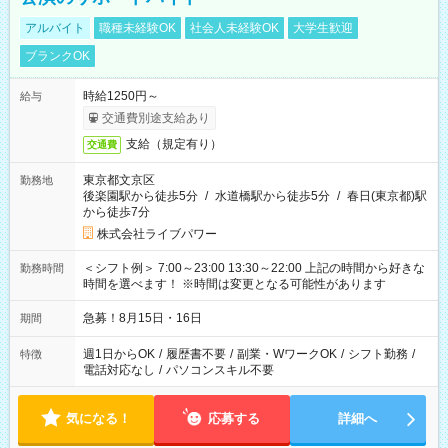
アルバイト
職種未経験OK
社会人未経験OK
大学生歓迎
ブランクOK
時給1250円～
給与
交通費別途支給あり
支給（規定有り）
交通費
東京都文京区
勤務地
後楽園駅から徒歩5分
/
水道橋駅から徒歩5分
/
春日(東京都)駅
から徒歩7分
株式会社ライブパワー
＜シフト例＞ 7:00～23:00 13:30～22:00 上記の時間から好きな
勤務時間
時間を選べます！ ※時間は変更となる可能性があります
急募！8月15日・16日
期間
週1日からOK
/
履歴書不要
/
副業・WワークOK
/
シフト勤務
/
特徴
電話対応なし
/
パソコンスキル不要
気になる！
応募する
詳細へ