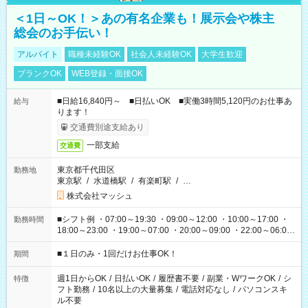
＜1日～OK！＞あの有名企業も！展示会や株主
総会のお手伝い！
アルバイト
職種未経験OK
社会人未経験OK
大学生歓迎
ブランクOK
WEB登録・面接OK
■日給16,840円～ ■日払いOK ■実働3時間5,120円のお仕事あ
給与
ります！
交通費別途支給あり
一部支給
交通費
東京都千代田区
勤務地
東京駅
/
水道橋駅
/
有楽町駅
/
…
株式会社マッシュ
■シフト例 ・07:00～19:30 ・09:00～12:00 ・10:00～17:00 ・
勤務時間
18:00～23:00 ・19:00～07:00 ・20:00～09:00 ・22:00～06:00
etc ★最短で3時間で5,120円のお仕事から 15時間で2万円近く稼
げるお仕事も！ ご希望のお時間に合わせてご紹介！ ※シフトは
■１日のみ・1回だけお仕事OK！
期間
現場によって異なります。 ※勿論、休憩時間はあるのでご安心
ください！
週1日からOK
/
日払いOK
/
履歴書不要
/
副業・WワークOK
/
シ
特徴
フト勤務
/
10名以上の大量募集
/
電話対応なし
/
パソコンスキ
ル不要