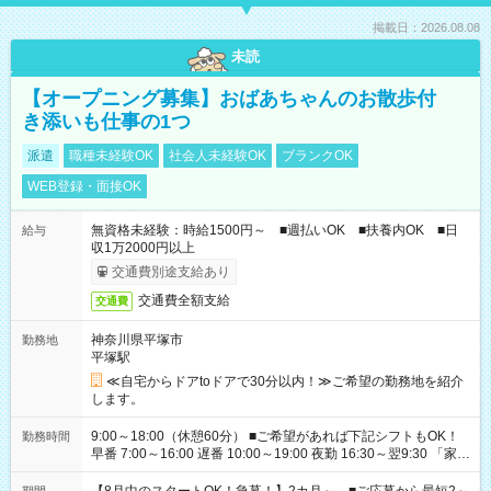
掲載日：2026.08.08
未読
【オープニング募集】おばあちゃんのお散歩付
き添いも仕事の1つ
派遣
職種未経験OK
社会人未経験OK
ブランクOK
WEB登録・面接OK
無資格未経験：時給1500円～ ■週払いOK ■扶養内OK ■日
給与
収1万2000円以上
交通費別途支給あり
交通費全額支給
交通費
神奈川県平塚市
勤務地
平塚駅
≪自宅からドアtoドアで30分以内！≫ご希望の勤務地を紹介
します。
9:00～18:00（休憩60分） ■ご希望があれば下記シフトもOK！
勤務時間
早番 7:00～16:00 遅番 10:00～19:00 夜勤 16:30～翌9:30 「家族
と休みを合わせたい」 「余裕を持って夕飯の準備がしたい」
「できれば残業はしたくない」 など、ご希望を教えてください