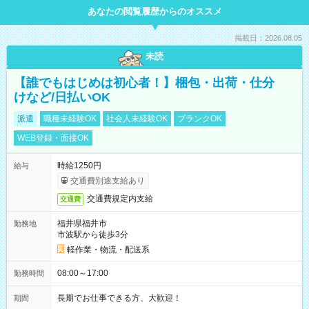
あなたの閲覧履歴からのオススメ
掲載日：2026.08.05
未読
【誰でもはじめは初心者！】梱包・出荷・仕分
けなど/日払いOK
派遣
職種未経験OK
社会人未経験OK
ブランクOK
WEB登録・面接OK
時給1250円
給与
交通費別途支給あり
交通費規定内支給
交通費
福井県福井市
勤務地
市波駅から徒歩3分
軽作業・物流・配送系
08:00～17:00
勤務時間
長期でお仕事できる方、大歓迎！
期間