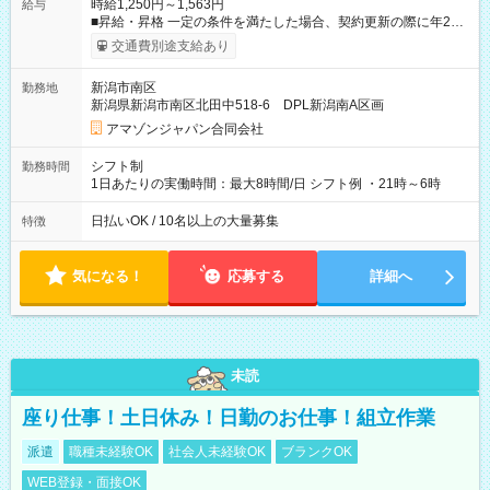
時給1,250円～1,563円
給与
■昇給・昇格 一定の条件を満たした場合、契約更新の際に年2回
まで昇給の機会があります。 ■正社員登用制度あり ※月末締/翌
交通費別途支給あり
月25日支払い ※時間外手当、別途支給 ※深夜割増賃金 (22:00～
翌5:00までは時給が25%UPします) ☆給与前払い制度有！
新潟市南区
勤務地
☆Amazon直雇用で安定して働けます！ 【試用期間】試用期間
新潟県新潟市南区北田中518-6 DPL新潟南A区画
あり 試用期間の長さ：1週間 雇用形態、給与は本採用時と同じ
です。
アマゾンジャパン合同会社
シフト制
勤務時間
1日あたりの実働時間：最大8時間/日 シフト例 ・21時～6時
日払いOK / 10名以上の大量募集
特徴
気になる！
応募する
詳細へ
未読
座り仕事！土日休み！日勤のお仕事！組立作業
派遣
職種未経験OK
社会人未経験OK
ブランクOK
WEB登録・面接OK