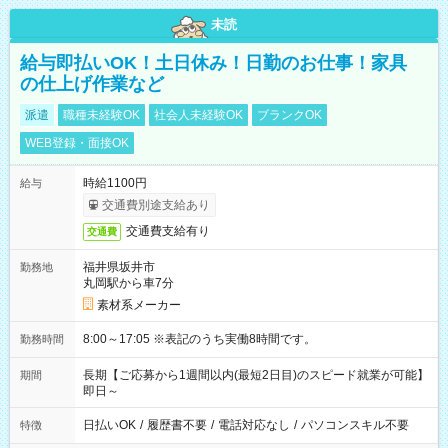
未読
給与即払いOK！土日休み！日勤のお仕事！家具
の仕上げ作業など
派遣
職種未経験OK
社会人未経験OK
ブランクOK
WEB登録・面接OK
時給1100円
給与
交通費別途支給あり
交通費支給有り
交通費
福井県坂井市
勤務地
丸岡駅から車7分
素材系メーカー
8:00～17:05 ※表記のうち実働8時間です。
勤務時間
長期【ご応募から1週間以内(最短2日目)のスピード就業が可能】
期間
即日～
日払いOK
/
履歴書不要
/
電話対応なし
/
パソコンスキル不要
特徴