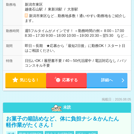
新潟市東区
勤務地
越後石山駅
/
東新潟駅
/
大形駅
新潟市東区など…勤務地多数！通いやすい勤務地をご紹介し
ます。
週5フルタイムがメインです！ ＜勤務時間の例＞ 8:00～17:00
勤務時間
8:30～17:30 9:00～18:00 10:00～19:00 20:30～翌5:30 など ★
その他にも勤務時間多数！ 日勤のみ、残業なし、交替制など
ご希望を教えてください！
即日～長期 ★応募から「最短2日後」に勤務OK！スタート日
期間
はご相談ください。
日払いOK
/
履歴書不要
/
40～50代活躍中
/
電話対応なし
/
パソ
特徴
コンスキル不要
気になる！
応募する
詳細へ
掲載日：2026.08.05
未読
お菓子の箱詰めなど、体に負担ナシ＆かんたん
軽作業がたくさん！