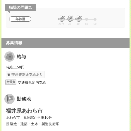
職場の雰囲気
年齢層
20代
30
40
50
60
募集情報
給与
時給1150円
交通費別途支給あり
交通費規定内支給
交通費
勤務地
福井県あわら市
あわら市 丸岡駅から車10分
製造・建築・土木・製造技術系