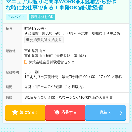
マニュアル通りに簡単WORK◆未経験から好き
な時にお仕事できる！単発OK◎試験監督
アルバイト
職種未経験OK
時給1,300円～
給与
★交通費一部支給 時給1,300円～ ※試験・役割により手当あり
※勤務回数により昇給あり 【即給（前払い）オプションあ
交通費別途支給あり
り！】 希望される場合、勤務から1週間ほどで給与の一部を受け
取れます。 ※手数料418円がかかります。 【過去試験日の収入
富山県富山市
勤務地
例】 ・河合塾模擬試験 8:30～17:30（休憩1時間） 時給1,300円
富山県富山市桜町（最寄り駅：富山駅）
×8時間＝日収10,400円＋交通費 ※当日の役割により時給＋100
円の場合あり ・国家試験 7:00～13:30（休憩なし） 時給1,300
株式会社全国試験運営センター
円（役割手当＋100円）×6時間＝日収8,400円＋交通費 【試用期
間】試用期間なし
シフト制
勤務時間
1日あたりの実働時間：最大7時間/日 09：00～17：00 ※勤務時
間は 試験により異なります。
単発・1日のみOK / 短期（1ヶ月以内）
期間
週1日からOK / 副業・WワークOK / 10名以上の大量募集
特徴
気になる！
応募する
詳細へ