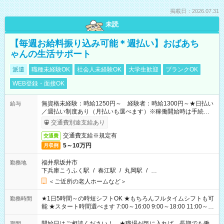
掲載日：2026.07.31
未読
【毎週お給料振り込み可能＊週払い】おばあち
ゃんの生活サポート
派遣
職種未経験OK
社会人未経験OK
大学生歓迎
ブランクOK
WEB登録・面接OK
無資格未経験：時給1250円～ 経験者：時給1300円～★日払い
給与
／週払い制度あり（月払いも選べます）※稼働開始時は手続き完
了次第のお支払いとなります。
交通費別途支給あり
交通費支給※規定有
交通費
5～10万円
月収例
福井県坂井市
勤務地
下兵庫こうふく駅
/
春江駅
/
丸岡駅
/
…
＜ご近所の老人ホームなど＞
★1日5時間～の時短シフトOK ★もちろんフルタイムシフトも可
勤務時間
能 ★スタート時間選べます 7:00～16:00 9:00～18:00 11:00～
20:00 など 残業なし！ ※Wワークの場合、他のお仕事と合わせ
週40時間超の就業はご案内できません ※法令に基づき、週20時
開始日はご相談ください！ ★職場が気に入れば、長期でも働
期間