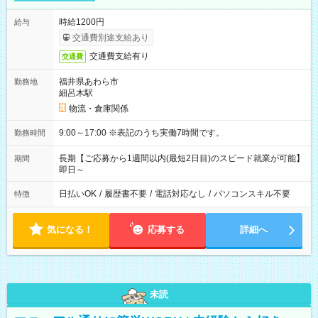
時給1200円
給与
交通費別途支給あり
交通費支給有り
交通費
福井県あわら市
勤務地
細呂木駅
物流・倉庫関係
9:00～17:00 ※表記のうち実働7時間です。
勤務時間
長期【ご応募から1週間以内(最短2日目)のスピード就業が可能】
期間
即日～
日払いOK
/
履歴書不要
/
電話対応なし
/
パソコンスキル不要
特徴
気になる！
応募する
詳細へ
未読