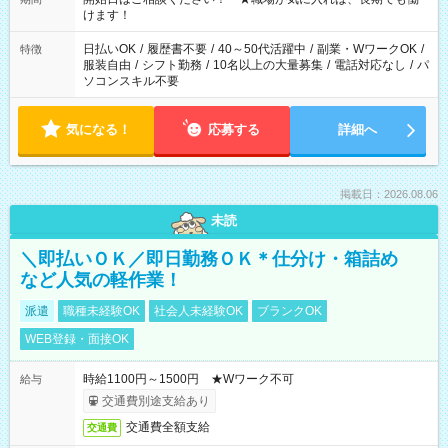
間以上勤務は社会保険への加入対象となります ※労働者派遣法
けます！
（日雇い派遣の原則禁止）により、短時間・短期間の就業はご
案内が難しい場合があります
日払いOK
/
履歴書不要
/
40～50代活躍中
/
副業・WワークOK
/
特徴
服装自由
/
シフト勤務
/
10名以上の大量募集
/
電話対応なし
/
パ
ソコンスキル不要
気になる！
応募する
詳細へ
掲載日：2026.08.06
未読
＼即払いＯＫ／即日勤務ＯＫ＊仕分け・箱詰め
など人気の軽作業！
派遣
職種未経験OK
社会人未経験OK
ブランクOK
WEB登録・面接OK
時給1100円～1500円 ★Wワーク不可
給与
交通費別途支給あり
交通費全額支給
交通費