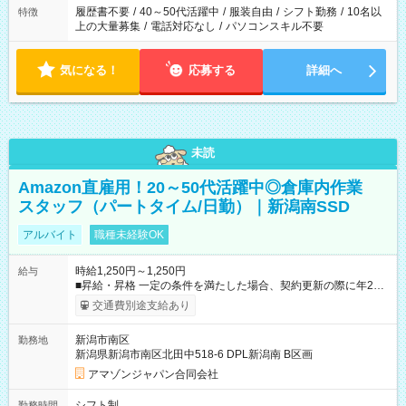
履歴書不要
/
40～50代活躍中
/
服装自由
/
シフト勤務
/
10名以
特徴
上の大量募集
/
電話対応なし
/
パソコンスキル不要
気になる！
応募する
詳細へ
未読
Amazon直雇用！20～50代活躍中◎倉庫内作業
スタッフ（パートタイム/日勤）｜新潟南SSD
アルバイト
職種未経験OK
時給1,250円～1,250円
給与
■昇給・昇格 一定の条件を満たした場合、契約更新の際に年2回
まで昇給の機会があります。 ■正社員登用制度あり ※月末締/翌
交通費別途支給あり
月25日支払い ※時間外手当、別途支給 ※深夜割増賃金 (22:00～
翌5:00までは時給が25%UPします) ☆給与前払い制度有！
新潟市南区
勤務地
☆Amazon直雇用で安定して働けます！ 【試用期間】試用期間
新潟県新潟市南区北田中518-6 DPL新潟南 B区画
あり 試用期間の長さ：1週間 雇用形態、給与は本採用時と同じ
です。
アマゾンジャパン合同会社
シフト制
勤務時間