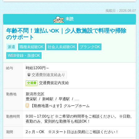
掲載日：2026.08.07
未読
年齢不問！速払いOK｜少人数施設で料理や掃除
のサポート
派遣
職種未経験OK
社会人未経験OK
ブランクOK
WEB登録・面接OK
時給1200円～
給与
交通費別途支給あり
交通費規定内支給
交通費
新潟市北区
勤務地
豊栄駅
/
新崎駅
/
早通駅
/
…
【勤務地選べます】グループホーム
9:00～17:00など ※ご希望の時間帯をご相談ください。 ※日勤、
勤務時間
夜勤のみ、変則的な勤務等も相談OK！
2ヶ月～OK ※スタート日はお気軽にご相談ください！
期間