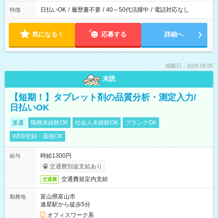
日払いOK
/
履歴書不要
/
40～50代活躍中
/
電話対応なし
特徴
気になる！
応募する
詳細へ
掲載日：2026.08.05
未読
【短期！】タブレット剤の品質分析・測定入力/
日払いOK
派遣
職種未経験OK
社会人未経験OK
ブランクOK
WEB登録・面接OK
時給1300円
給与
交通費別途支給あり
交通費規定内支給
交通費
富山県富山市
勤務地
速星駅から徒歩5分
オフィスワーク系