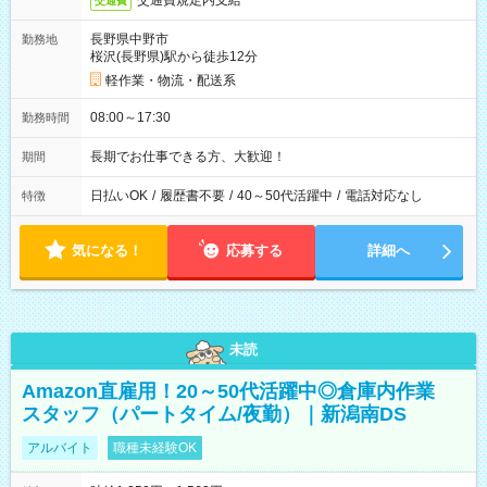
交通費規定内支給
交通費
長野県中野市
勤務地
桜沢(長野県)駅から徒歩12分
軽作業・物流・配送系
08:00～17:30
勤務時間
長期でお仕事できる方、大歓迎！
期間
日払いOK
/
履歴書不要
/
40～50代活躍中
/
電話対応なし
特徴
気になる！
応募する
詳細へ
未読
Amazon直雇用！20～50代活躍中◎倉庫内作業
スタッフ（パートタイム/夜勤）｜新潟南DS
アルバイト
職種未経験OK