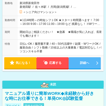
新潟県新発田市
勤務地
新発田駅
/
佐々木駅
/
月岡(新潟県)駅
/
…
＜シニア向けマンション＞
★1日4時間～の時短シフトOK ★スタート時間選べます！ 7:00
勤務時間
～16:00 9:00～17:00 11:00～19:00 など 残業なし！ ※Wワーク
の場合、他のお仕事と合わせ週40時間超の就業はご案内できま
せん ※法令に基づき、週20時間以上勤務は社会保険への加入対
開始日はご相談ください！ ★急募 ★職場が気に入れば、長期
期間
象となります ※労働者派遣法（日雇い派遣の原則禁止）によ
でも働けます！
り、短時間・短期間の就業はご案内が難しい場合があります
日払いOK
/
履歴書不要
/
40～50代活躍中
/
副業・WワークOK
/
特徴
服装自由
/
シフト勤務
/
10名以上の大量募集
/
電話対応なし
/
パ
ソコンスキル不要
気になる！
応募する
詳細へ
未読
マニュアル通りに簡単WORK◆未経験から好き
な時にお仕事できる！単発OK◎試験監督
アルバイト
職種未経験OK