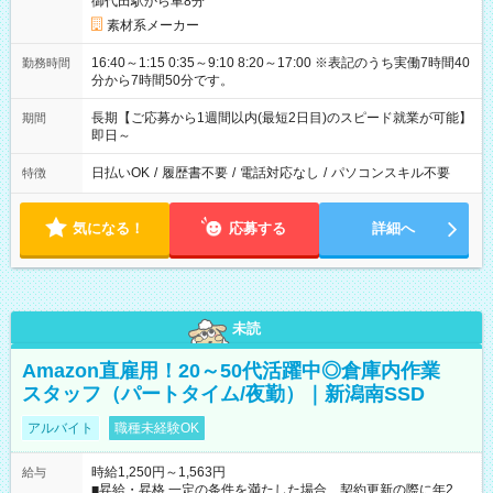
御代田駅から車8分
素材系メーカー
16:40～1:15 0:35～9:10 8:20～17:00 ※表記のうち実働7時間40
勤務時間
分から7時間50分です。
長期【ご応募から1週間以内(最短2日目)のスピード就業が可能】
期間
即日～
日払いOK
/
履歴書不要
/
電話対応なし
/
パソコンスキル不要
特徴
気になる！
応募する
詳細へ
未読
Amazon直雇用！20～50代活躍中◎倉庫内作業
スタッフ（パートタイム/夜勤）｜新潟南SSD
アルバイト
職種未経験OK
時給1,250円～1,563円
給与
■昇給・昇格 一定の条件を満たした場合、契約更新の際に年2回