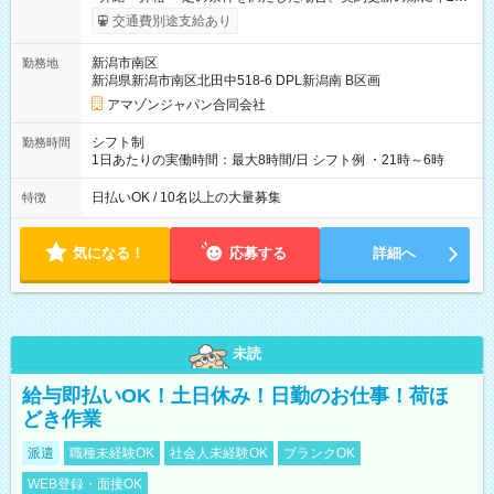
まで昇給の機会があります。 ■正社員登用制度あり ※月末締/翌
交通費別途支給あり
月25日支払い ※時間外手当、別途支給 ※深夜割増賃金 (22:00～
翌5:00までは時給が25%UPします) ☆給与前払い制度有！
新潟市南区
勤務地
☆Amazon直雇用で安定して働けます！ 【試用期間】試用期間
新潟県新潟市南区北田中518-6 DPL新潟南 B区画
あり 試用期間の長さ：1週間 雇用形態、給与は本採用時と同じ
です。
アマゾンジャパン合同会社
シフト制
勤務時間
1日あたりの実働時間：最大8時間/日 シフト例 ・21時～6時
日払いOK / 10名以上の大量募集
特徴
気になる！
応募する
詳細へ
未読
給与即払いOK！土日休み！日勤のお仕事！荷ほ
どき作業
派遣
職種未経験OK
社会人未経験OK
ブランクOK
WEB登録・面接OK