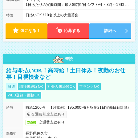
1日あたりの実働時間：最大8時間/日 シフト例 ・8時～17時 ・
12時～21時
日払いOK / 10名以上の大量募集
特徴
気になる！
応募する
詳細へ
未読
給与即払いOK！高時給！土日休み！夜勤のお仕
事！目視検査など
派遣
職種未経験OK
社会人未経験OK
ブランクOK
WEB登録・面接OK
時給1200円 【月収例】195,000円(月収例21日実働日勤計算)
給与
交通費別途支給あり
交通費支給有り
交通費
長野県佐久市
勤務地