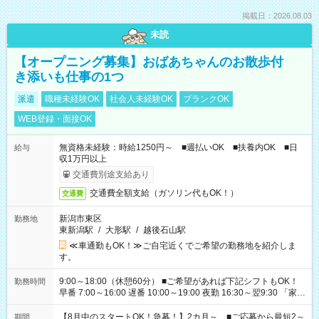
掲載日：2026.08.03
未読
【オープニング募集】おばあちゃんのお散歩付
き添いも仕事の1つ
派遣
職種未経験OK
社会人未経験OK
ブランクOK
WEB登録・面接OK
無資格未経験：時給1250円～ ■週払いOK ■扶養内OK ■日
給与
収1万円以上
交通費別途支給あり
交通費全額支給（ガソリン代もOK！）
交通費
新潟市東区
勤務地
東新潟駅
/
大形駅
/
越後石山駅
≪車通勤もOK！≫ご自宅近くでご希望の勤務地を紹介しま
す。
9:00～18:00（休憩60分） ■ご希望があれば下記シフトもOK！
勤務時間
早番 7:00～16:00 遅番 10:00～19:00 夜勤 16:30～翌9:30 「家族
と休みを合わせたい」 「余裕を持って夕飯の準備がしたい」
「できれば残業はしたくない」 など、ご希望を教えてください
【8月中のスタートOK！急募！】2カ月～ ■ご応募から最短2～
期間