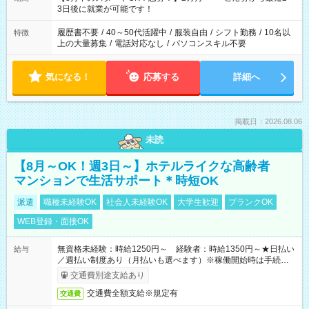
ね。 ※Wワーク希望の方へ 今ご覧のお仕事で希望する勤務時間
3日後に就業が可能です！
と、もう1つのお仕事の勤務時間。 合計で週40時間を超える場
合は応募できません。
履歴書不要
/
40～50代活躍中
/
服装自由
/
シフト勤務
/
10名以
特徴
上の大量募集
/
電話対応なし
/
パソコンスキル不要
気になる！
応募する
詳細へ
掲載日：2026.08.06
未読
【8月～OK！週3日～】ホテルライクな高齢者
マンションで生活サポート＊時短OK
派遣
職種未経験OK
社会人未経験OK
大学生歓迎
ブランクOK
WEB登録・面接OK
無資格未経験：時給1250円～ 経験者：時給1350円～★日払い
給与
／週払い制度あり（月払いも選べます）※稼働開始時は手続き完
了次第のお支払いとなります。
交通費別途支給あり
交通費全額支給※規定有
交通費