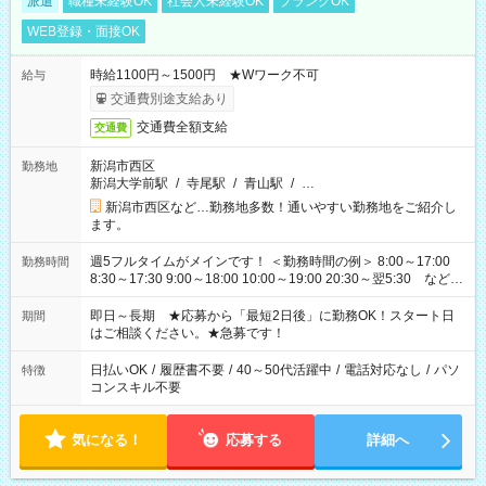
派遣
職種未経験OK
社会人未経験OK
ブランクOK
WEB登録・面接OK
時給1100円～1500円 ★Wワーク不可
給与
交通費別途支給あり
交通費全額支給
交通費
新潟市西区
勤務地
新潟大学前駅
/
寺尾駅
/
青山駅
/
…
新潟市西区など…勤務地多数！通いやすい勤務地をご紹介し
ます。
週5フルタイムがメインです！ ＜勤務時間の例＞ 8:00～17:00
勤務時間
8:30～17:30 9:00～18:00 10:00～19:00 20:30～翌5:30 など ★
その他にも勤務時間多数！ 日勤のみ、残業なし、交替制など
ご希望を教えてください！
即日～長期 ★応募から「最短2日後」に勤務OK！スタート日
期間
はご相談ください。★急募です！
日払いOK
/
履歴書不要
/
40～50代活躍中
/
電話対応なし
/
パソ
特徴
コンスキル不要
気になる！
応募する
詳細へ