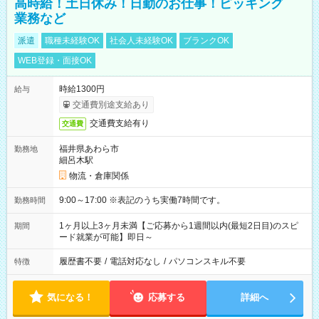
高時給！土日休み！日勤のお仕事！ピッキング
業務など
派遣
職種未経験OK
社会人未経験OK
ブランクOK
WEB登録・面接OK
時給1300円
給与
交通費別途支給あり
交通費支給有り
交通費
福井県あわら市
勤務地
細呂木駅
物流・倉庫関係
9:00～17:00 ※表記のうち実働7時間です。
勤務時間
1ヶ月以上3ヶ月未満【ご応募から1週間以内(最短2日目)のスピ
期間
ード就業が可能】即日～
履歴書不要
/
電話対応なし
/
パソコンスキル不要
特徴
気になる！
応募する
詳細へ