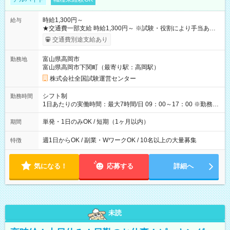
時給1,300円～
給与
★交通費一部支給 時給1,300円～ ※試験・役割により手当あり
※勤務回数により昇給あり 【即給（前払い）オプションあ
交通費別途支給あり
り！】 希望される場合、勤務から1週間ほどで給与の一部を受け
取れます。 ※手数料418円がかかります。 【過去試験日の収入
富山県高岡市
勤務地
例】 ・河合塾模擬試験 8:30～17:30（休憩1時間） 時給1,300円
富山県高岡市下関町（最寄り駅：高岡駅）
×8時間＝日収10,400円＋交通費 ※当日の役割により時給＋100
円の場合あり ・国家試験 7:00～13:30（休憩なし） 時給1,300
株式会社全国試験運営センター
円（役割手当＋100円）×6時間＝日収8,400円＋交通費 【試用期
間】試用期間なし
シフト制
勤務時間
1日あたりの実働時間：最大7時間/日 09：00～17：00 ※勤務時
間は 試験により異なります。
単発・1日のみOK / 短期（1ヶ月以内）
期間
週1日からOK / 副業・WワークOK / 10名以上の大量募集
特徴
気になる！
応募する
詳細へ
未読