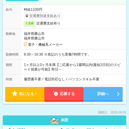
時給1100円
給与
交通費別途支給あり
交通費支給有り
交通費
福井県勝山市
勤務地
福井県勝山市
電子・機械系メーカー
8:30～16:30 ※表記のうち実働7時間です。
勤務時間
1ヶ月以上3ヶ月未満【ご応募から1週間以内(最短2日目)のスピ
期間
ード就業が可能】即日～
履歴書不要
/
電話対応なし
/
パソコンスキル不要
特徴
気になる！
応募する
詳細へ
掲載日：2026.08.05
未読