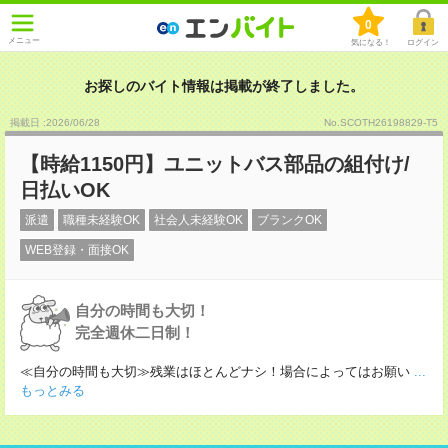
0
メニュー
気になる！
ログイン
お探しのバイト情報は掲載が終了しました。
掲載日 :2026
/
06
/
28
No.SCOTH26198829-T5
【時給1150円】ユニットバス部品の組付け/
日払いOK
派遣
職種未経験OK
社会人未経験OK
ブランクOK
WEB登録・面接OK
自分の時間も大切！
完全週休二日制！
≪自分の時間も大切≫残業はほとんどナシ！場合によってはお願い
...
もっとみる