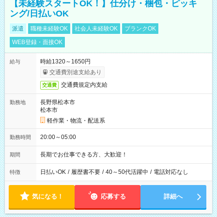
【未経験スタートOK！】仕分け・梱包・ピッキ
ング/日払いOK
派遣
職種未経験OK
社会人未経験OK
ブランクOK
WEB登録・面接OK
時給1320～1650円
給与
交通費別途支給あり
交通費規定内支給
交通費
長野県松本市
勤務地
松本市
軽作業・物流・配送系
20:00～05:00
勤務時間
長期でお仕事できる方、大歓迎！
期間
日払いOK
/
履歴書不要
/
40～50代活躍中
/
電話対応なし
特徴
気になる！
応募する
詳細へ