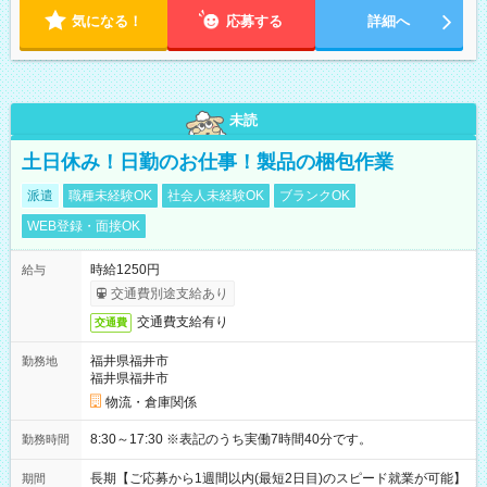
気になる！
応募する
詳細へ
未読
土日休み！日勤のお仕事！製品の梱包作業
派遣
職種未経験OK
社会人未経験OK
ブランクOK
WEB登録・面接OK
時給1250円
給与
交通費別途支給あり
交通費支給有り
交通費
福井県福井市
勤務地
福井県福井市
物流・倉庫関係
8:30～17:30 ※表記のうち実働7時間40分です。
勤務時間
長期【ご応募から1週間以内(最短2日目)のスピード就業が可能】
期間