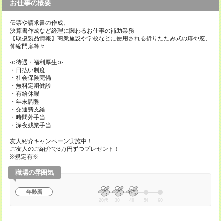
お仕事の概要
伝票や請求書の作成、
決算書作成など経理に関わるお仕事の補助業務
【取扱製品情報】商業施設や学校などに使用される折りたたみ式の扉や窓、
伸縮門扉等々
≪待遇・福利厚生≫
・日払い制度
・社会保険完備
・無料定期健診
・有給休暇
・年末調整
・交通費支給
・時間外手当
・深夜残業手当
友人紹介キャンペーン実施中！
ご友人のご紹介で3万円ずつプレゼント！
※規定有※
職場の雰囲気
年齢層
20代
30
40
50
60