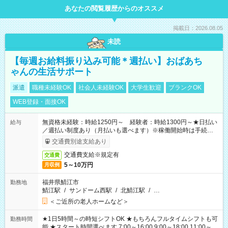
あなたの閲覧履歴からのオススメ
掲載日：2026.08.05
未読
【毎週お給料振り込み可能＊週払い】おばあち
ゃんの生活サポート
派遣
職種未経験OK
社会人未経験OK
大学生歓迎
ブランクOK
WEB登録・面接OK
無資格未経験：時給1250円～ 経験者：時給1300円～★日払い
給与
／週払い制度あり（月払いも選べます）※稼働開始時は手続き完
了次第のお支払いとなります。
交通費別途支給あり
交通費支給※規定有
交通費
5～10万円
月収例
福井県鯖江市
勤務地
鯖江駅
/
サンドーム西駅
/
北鯖江駅
/
…
＜ご近所の老人ホームなど＞
★1日5時間～の時短シフトOK ★もちろんフルタイムシフトも可
勤務時間
能 ★スタート時間選べます 7:00～16:00 9:00～18:00 11:00～