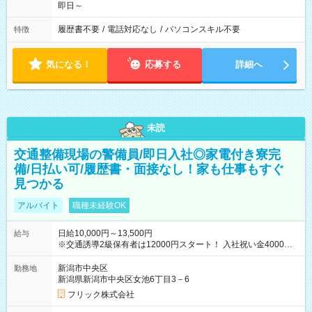
即日～
履歴書不要
/
電話対応なし
/
パソコンスキル不要
特徴
気になる！
応募する
詳細へ
未読
交通整備現場の警備員/即日入社◎家電付き寮完
備/日払い可/履歴書・面接なし！家も仕事もすぐ
見つかる
アルバイト
職種未経験OK
日給10,000円～13,500円
給与
※交通誘導2級保有者は12000円スタート！ 入社祝い金4000円
【試用期間】試用期間なし
新潟市中央区
勤務地
新潟県新潟市中央区女池6丁目3－6
フリック株式会社