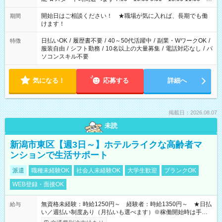
20:00 など 残業なし！ ※Wワークの場合、他のお仕事と合わせ
週40時間超の就業はご案内できません ※法令に基づき、週20時
開始日はご相談ください！ ★職場が気に入れば、長期でも働
期間
間以上勤務は社会保険への加入対象となります ※労働者派遣法
けます！
（日雇い派遣の原則禁止）により、短時間・短期間の就業はご
案内が難しい場合があります
日払いOK
/
履歴書不要
/
40～50代活躍中
/
副業・WワークOK
/
特徴
服装自由
/
シフト勤務
/
10名以上の大量募集
/
電話対応なし
/
パ
ソコンスキル不要
気になる！
応募する
詳細へ
掲載日：2026.08.07
未読
新潟市東区【週3日～】ホテルライクな高齢者マ
ンションで生活サポート
派遣
職種未経験OK
社会人未経験OK
大学生歓迎
ブランクOK
WEB登録・面接OK
無資格未経験：時給1250円～ 経験者：時給1350円～ ★日払
給与
い／週払い制度あり（月払いも選べます）※稼働開始時は手続き
完了次第のお支払いとなります。