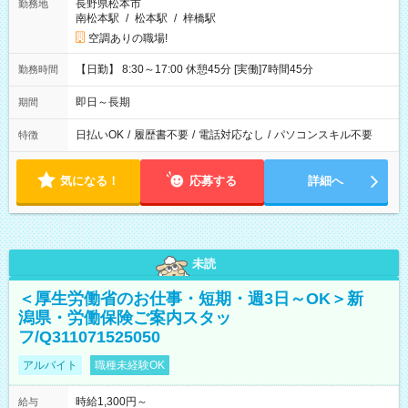
長野県松本市
勤務地
南松本駅
/
松本駅
/
梓橋駅
空調ありの職場!
【日勤】 8:30～17:00 休憩45分 [実働]7時間45分
勤務時間
即日～長期
期間
日払いOK
/
履歴書不要
/
電話対応なし
/
パソコンスキル不要
特徴
気になる！
応募する
詳細へ
未読
＜厚生労働省のお仕事・短期・週3日～OK＞新
潟県・労働保険ご案内スタッ
フ/Q311071525050
アルバイト
職種未経験OK
時給1,300円～
給与