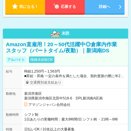
気になる！
応募する
詳細へ
未読
Amazon直雇用！20～50代活躍中◎倉庫内作業
スタッフ（パートタイム/夜勤）｜新潟南DS
アルバイト
職種未経験OK
時給1,250円～1,563円
給与
■昇給・昇格 一定の条件を満たした場合、契約更新の際に年2回
まで昇給の機会があります。 ■正社員登用制度あり ※月末締/翌
交通費別途支給あり
月25日支払い ※時間外手当、別途支給 ※深夜割増賃金 (22:00～
翌5:00までは時給が25%UPします) ☆給与前払い制度有！
新潟市南区
勤務地
☆Amazon直雇用で安定して働けます！ 【試用期間】試用期間
新潟県新潟市南区北田中518-6 DPL新潟南A区画
あり 試用期間の長さ：1週間 雇用形態、給与は本採用時と同じ
です。
アマゾンジャパン合同会社
シフト制
勤務時間
1日あたりの実働時間：最大8時間/日 シフト例 ・21時～6時
日払いOK / 10名以上の大量募集
特徴