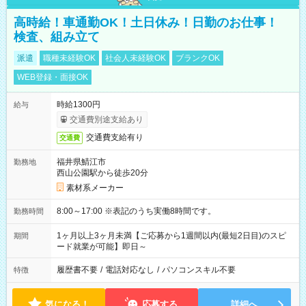
高時給！車通勤OK！土日休み！日勤のお仕事！
検査、組み立て
派遣
職種未経験OK
社会人未経験OK
ブランクOK
WEB登録・面接OK
時給1300円
給与
交通費別途支給あり
交通費支給有り
交通費
福井県鯖江市
勤務地
西山公園駅から徒歩20分
素材系メーカー
8:00～17:00 ※表記のうち実働8時間です。
勤務時間
1ヶ月以上3ヶ月未満【ご応募から1週間以内(最短2日目)のスピ
期間
ード就業が可能】即日～
履歴書不要
/
電話対応なし
/
パソコンスキル不要
特徴
気になる！
応募する
詳細へ