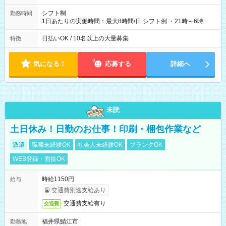
シフト制
勤務時間
1日あたりの実働時間：最大8時間/日 シフト例 ・21時～6時
日払いOK / 10名以上の大量募集
特徴
気になる！
応募する
詳細へ
未読
土日休み！日勤のお仕事！印刷・梱包作業など
派遣
職種未経験OK
社会人未経験OK
ブランクOK
WEB登録・面接OK
時給1150円
給与
交通費別途支給あり
交通費支給有り
交通費
福井県鯖江市
勤務地