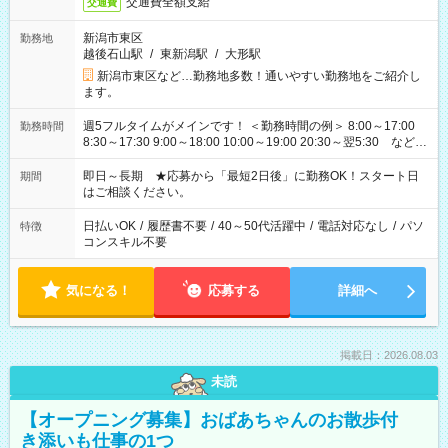
交通費全額支給
交通費
新潟市東区
勤務地
越後石山駅
/
東新潟駅
/
大形駅
新潟市東区など…勤務地多数！通いやすい勤務地をご紹介し
ます。
週5フルタイムがメインです！ ＜勤務時間の例＞ 8:00～17:00
勤務時間
8:30～17:30 9:00～18:00 10:00～19:00 20:30～翌5:30 など ★
その他にも勤務時間多数！ 日勤のみ、残業なし、交替制など
ご希望を教えてください！
即日～長期 ★応募から「最短2日後」に勤務OK！スタート日
期間
はご相談ください。
日払いOK
/
履歴書不要
/
40～50代活躍中
/
電話対応なし
/
パソ
特徴
コンスキル不要
気になる！
応募する
詳細へ
掲載日：2026.08.03
未読
【オープニング募集】おばあちゃんのお散歩付
き添いも仕事の1つ