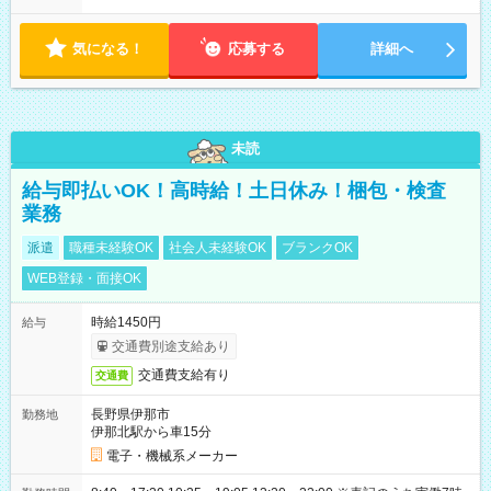
気になる！
応募する
詳細へ
未読
給与即払いOK！高時給！土日休み！梱包・検査
業務
派遣
職種未経験OK
社会人未経験OK
ブランクOK
WEB登録・面接OK
時給1450円
給与
交通費別途支給あり
交通費支給有り
交通費
長野県伊那市
勤務地
伊那北駅から車15分
電子・機械系メーカー