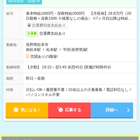
WEB登録・面接OK
基本時給1600円・深夜時給2000円 【月収例】28.8万円（20
給与
日勤務＋深夜100h ※残業なしの場合） ※7ヶ月目以降は時給
1230円・深夜時給1538円となります。
交通費別途支給あり
交通費支給あり
交通費
長野県松本市
勤務地
南松本駅
/
松本駅
/
平田(長野県)駅
空調ありの職場!
【夕勤】 19:15～翌3:45 休憩45分 [実働]7時間45分
勤務時間
即日～長期
期間
日払いOK
/
履歴書不要
/
10名以上の大量募集
/
電話対応なし
/
特徴
パソコンスキル不要
気になる！
応募する
詳細へ