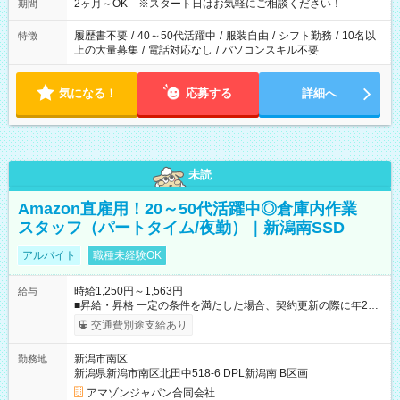
2ヶ月～OK ※スタート日はお気軽にご相談ください！
期間
履歴書不要
/
40～50代活躍中
/
服装自由
/
シフト勤務
/
10名以
特徴
上の大量募集
/
電話対応なし
/
パソコンスキル不要
気になる！
応募する
詳細へ
未読
Amazon直雇用！20～50代活躍中◎倉庫内作業
スタッフ（パートタイム/夜勤）｜新潟南SSD
アルバイト
職種未経験OK
時給1,250円～1,563円
給与
■昇給・昇格 一定の条件を満たした場合、契約更新の際に年2回
まで昇給の機会があります。 ■正社員登用制度あり ※月末締/翌
交通費別途支給あり
月25日支払い ※時間外手当、別途支給 ※深夜割増賃金 (22:00～
翌5:00までは時給が25%UPします) ☆給与前払い制度有！
新潟市南区
勤務地
☆Amazon直雇用で安定して働けます！ 【試用期間】試用期間
新潟県新潟市南区北田中518-6 DPL新潟南 B区画
あり 試用期間の長さ：1週間 雇用形態、給与は本採用時と同じ
です。
アマゾンジャパン合同会社