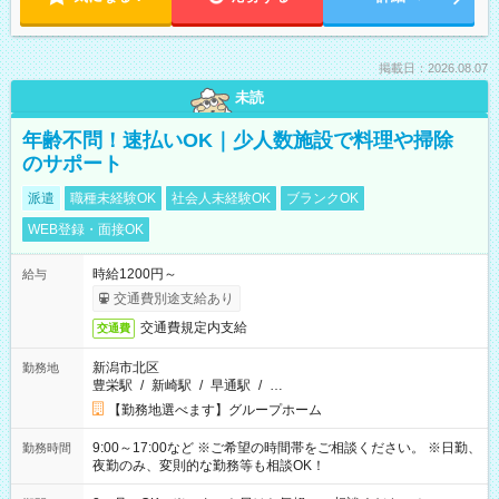
掲載日：2026.08.07
未読
年齢不問！速払いOK｜少人数施設で料理や掃除
のサポート
派遣
職種未経験OK
社会人未経験OK
ブランクOK
WEB登録・面接OK
時給1200円～
給与
交通費別途支給あり
交通費規定内支給
交通費
新潟市北区
勤務地
豊栄駅
/
新崎駅
/
早通駅
/
…
【勤務地選べます】グループホーム
9:00～17:00など ※ご希望の時間帯をご相談ください。 ※日勤、
勤務時間
夜勤のみ、変則的な勤務等も相談OK！