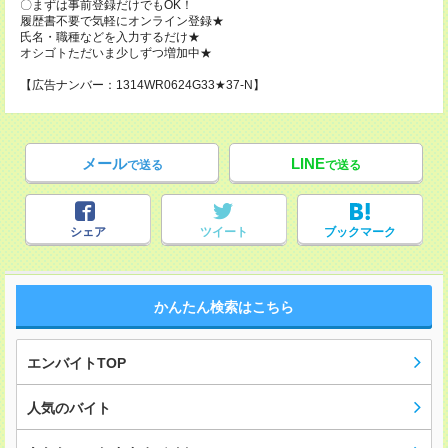
〇まずは事前登録だけでもOK！
履歴書不要で気軽にオンライン登録★
氏名・職種などを入力するだけ★
オシゴトただいま少しずつ増加中★
【広告ナンバー：1314WR0624G33★37-N】
メール
LINE
で送る
で送る
シェア
ツイート
ブックマーク
かんたん検索はこちら
エンバイトTOP
人気のバイト