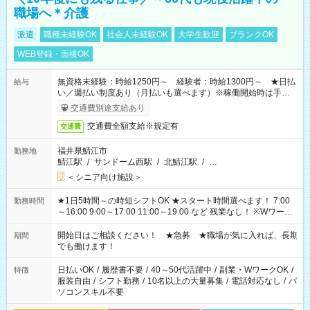
職場へ＊介護
派遣
職種未経験OK
社会人未経験OK
大学生歓迎
ブランクOK
WEB登録・面接OK
無資格未経験：時給1250円～ 経験者：時給1300円～ ★日払
給与
い／週払い制度あり（月払いも選べます）※稼働開始時は手続き
完了次第のお支払いとなります。
交通費別途支給あり
交通費全額支給※規定有
交通費
福井県鯖江市
勤務地
鯖江駅
/
サンドーム西駅
/
北鯖江駅
/
…
＜シニア向け施設＞
★1日5時間～の時短シフトOK ★スタート時間選べます！ 7:00
勤務時間
～16:00 9:00～17:00 11:00～19:00 など 残業なし！ ※Wワーク
の場合、他のお仕事と合わせ週40時間超の就業はご案内できま
せん ※法令に基づき、週20時間以上勤務は社会保険への加入対
開始日はご相談ください！ ★急募 ★職場が気に入れば、長期
期間
象となります ※労働者派遣法（日雇い派遣の原則禁止）によ
でも働けます！
り、短時間・短期間の就業はご案内が難しい場合があります
日払いOK
/
履歴書不要
/
40～50代活躍中
/
副業・WワークOK
/
特徴
服装自由
/
シフト勤務
/
10名以上の大量募集
/
電話対応なし
/
パ
ソコンスキル不要