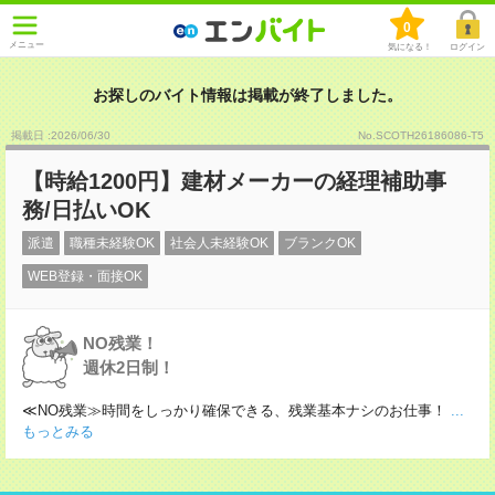
0
メニュー
気になる！
ログイン
お探しのバイト情報は掲載が終了しました。
掲載日 :2026
/
06
/
30
No.SCOTH26186086-T5
【時給1200円】建材メーカーの経理補助事
務/日払いOK
派遣
職種未経験OK
社会人未経験OK
ブランクOK
WEB登録・面接OK
NO残業！
週休2日制！
≪NO残業≫時間をしっかり確保できる、残業基本ナシのお仕事！
...
もっとみる