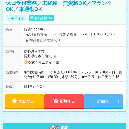
休日受付業務／未経験・無資格OK／ブランク
OK／車通勤OK
アルバイト
職種未経験OK
時給1,220円～
給与
[時給] 有資格者：1220円 無資格者：1220円 ★キャリアアップ制
度あり 進級により給与がアップします！ 【試用期間】試用期間
交通費別途支給あり
あり 試用期間の長さ：3ヶ月 雇用形態、給与は本採用時と同じ
です。
長野県松本市
勤務地
長野県松本市旭3丁目1-1
株式会社ニチイ学館
平均労働時間：1ヶ月あたり160時間 ＜シフト例＞ ■月～日・夜
勤務時間
間受付 17:00～翌8:30（休憩180分） ■土日祝・休日受付 8:15～
17:15（休憩60分） ※上記時間帯でのシフト制 ※夜間のみ、休
日のみ等、勤務日数ご相談ください 平均労働時間：1ヶ月あたり
週1日からOK
特徴
160時間 ＜シフト例＞ ■月～日・夜間受付 17:00～翌8:30（休憩
180分） ■土日祝・休日受付 8:15～17:15（休憩60分） ※上記時
間帯でのシフト制 ※夜間のみ、休日のみ等、勤務日数ご相談く
気になる！
応募する
詳細へ
ださい
未読