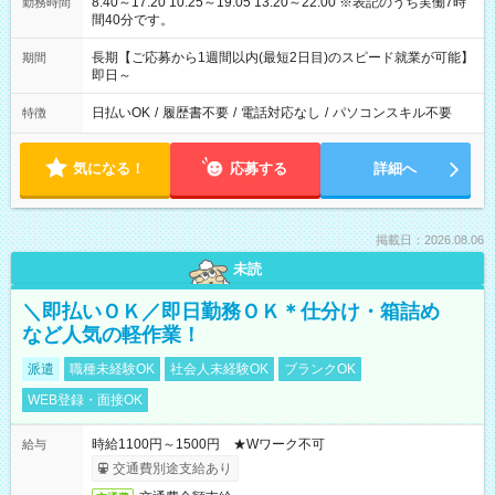
8:40～17:20 10:25～19:05 13:20～22:00 ※表記のうち実働7時
勤務時間
間40分です。
長期【ご応募から1週間以内(最短2日目)のスピード就業が可能】
期間
即日～
日払いOK
/
履歴書不要
/
電話対応なし
/
パソコンスキル不要
特徴
気になる！
応募する
詳細へ
掲載日：2026.08.06
未読
＼即払いＯＫ／即日勤務ＯＫ＊仕分け・箱詰め
など人気の軽作業！
派遣
職種未経験OK
社会人未経験OK
ブランクOK
WEB登録・面接OK
時給1100円～1500円 ★Wワーク不可
給与
交通費別途支給あり