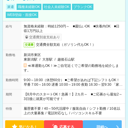
派遣
職種未経験OK
社会人未経験OK
ブランクOK
WEB登録・面接OK
無資格未経験：時給1250円～ ■週払いOK ■扶養内OK ■日
給与
収1万円以上
交通費別途支給あり
交通費全額支給（ガソリン代もOK！）
交通費
新潟市東区
勤務地
東新潟駅
/
大形駅
/
越後石山駅
≪車通勤もOK！≫ご自宅近くでご希望の勤務地を紹介しま
す。
9:00～18:00（休憩60分） ■ご希望があれば下記シフトもOK！
勤務時間
早番 7:00～16:00 遅番 10:00～19:00 夜勤 16:30～翌9:30 「家族
と休みを合わせたい」 「余裕を持って夕飯の準備がしたい」
「できれば残業はしたくない」 など、ご希望を教えてください
【8月中のスタートOK！急募！】2カ月～ ■ご応募から最短2～
期間
ね。 ※Wワーク希望の方へ 今ご覧のお仕事で希望する勤務時間
3日後に就業が可能です！
と、もう1つのお仕事の勤務時間。 合計で週40時間を超える場
合は応募できません。
履歴書不要
/
40～50代活躍中
/
服装自由
/
シフト勤務
/
10名以
特徴
上の大量募集
/
電話対応なし
/
パソコンスキル不要
気になる！
応募する
詳細へ