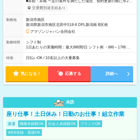
■昇給・昇格 一定の条件を満たした場合、契約更新の際に年2回
まで昇給の機会があります。 ■正社員登用制度あり ※月末締/翌
交通費別途支給あり
月25日支払い ※時間外手当、別途支給 ※深夜割増賃金 (22:00～
翌5:00までは時給が25%UPします) ☆給与前払い制度有！
新潟市南区
勤務地
☆Amazon直雇用で安定して働けます！ 【試用期間】試用期間
新潟県新潟市南区北田中518-6 DPL新潟南 B区画
あり 試用期間の長さ：1週間 雇用形態、給与は本採用時と同じ
です。
アマゾンジャパン合同会社
シフト制
勤務時間
1日あたりの実働時間：最大8時間/日 シフト例 ・8時～17時 ・
12時～21時
日払いOK / 10名以上の大量募集
特徴
気になる！
応募する
詳細へ
未読
座り仕事！土日休み！日勤のお仕事！組立作業
派遣
職種未経験OK
社会人未経験OK
ブランクOK
WEB登録・面接OK