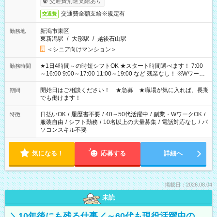
交通費別途支給あり
交通費全額支給※規定有
交通費
新潟市東区
勤務地
東新潟駅
/
大形駅
/
越後石山駅
＜シニア向けマンション＞
★1日4時間～の時短シフトOK ★スタート時間選べます！ 7:00
勤務時間
～16:00 9:00～17:00 11:00～19:00 など 残業なし！ ※Wワーク
の場合、他のお仕事と合わせ週40時間超の就業はご案内できま
せん ※法令に基づき、週20時間以上勤務は社会保険への加入対
開始日はご相談ください！ ★急募 ★職場が気に入れば、長期
期間
象となります ※労働者派遣法（日雇い派遣の原則禁止）によ
でも働けます！
り、短時間・短期間の就業はご案内が難しい場合があります
日払いOK
/
履歴書不要
/
40～50代活躍中
/
副業・WワークOK
/
特徴
服装自由
/
シフト勤務
/
10名以上の大量募集
/
電話対応なし
/
パ
ソコンスキル不要
気になる！
応募する
詳細へ
掲載日：2026.08.04
未読
＼10年後にも残る仕事／～60代も現役活躍中の