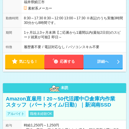
福井県鯖江市
素材系メーカー
8:30～17:30 8:30～12:00 13:00～17:30 ※表記のうち実働3時間
勤務時間
30分から8時間です。
1ヶ月以上3ヶ月未満【ご応募から1週間以内(最短2日目)のスピ
期間
ード就業が可能】即日～
履歴書不要
/
電話対応なし
/
パソコンスキル不要
特徴
気になる！
応募する
詳細へ
未読
Amazon直雇用！20～50代活躍中◎倉庫内作業
スタッフ（パートタイム/日勤）｜新潟南SSD
アルバイト
職種未経験OK
時給1,250円～1,250円
給与