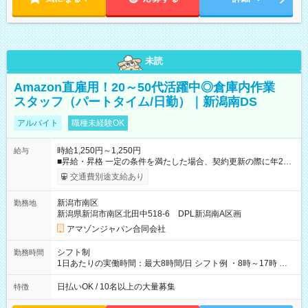
未読
Amazon直雇用！20～50代活躍中◎倉庫内作業
スタッフ（パートタイム/日勤）｜新潟南DS
アルバイト
職種未経験OK
時給1,250円～1,250円
給与
■昇給・昇格 一定の条件を満たした場合、契約更新の際に年2回
まで昇給の機会があります。 ■正社員登用制度あり ※月末締/翌
交通費別途支給あり
月25日支払い ※時間外手当、別途支給 ※深夜割増賃金 (22:00～
翌5:00までは時給が25%UPします) ☆給与前払い制度有！
新潟市南区
勤務地
☆Amazon直雇用で安定して働けます！ 【試用期間】試用期間
新潟県新潟市南区北田中518-6 DPL新潟南A区画
あり 試用期間の長さ：1週間 雇用形態、給与は本採用時と同じ
です。
アマゾンジャパン合同会社
シフト制
勤務時間
1日あたりの実働時間：最大8時間/日 シフト例 ・8時～17時 ・
12時～21時
日払いOK / 10名以上の大量募集
特徴