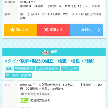
8:00～17:00
勤務時間
実働時間：8時間/日 （休憩60分） 残業はありません。 ※短期の
募集は行っておりません。予めご了承くださいませ。
週1日からOK / 日払いOK / 副業・WワークOK / 10名以上の大量
特徴
募集
気になる！
応募する
詳細へ
未読
<タイパ抜群>製品の組立・検査・梱包（日勤）
派遣
職種未経験OK
社会人未経験OK
ブランクOK
WEB登録・面接OK
時給1230円 ※交通費全額支給（規定あり） 【月収例】19.0万
給与
円（20日勤務 ※残業なしの場合）
交通費別途支給あり
交通費支給あり
交通費