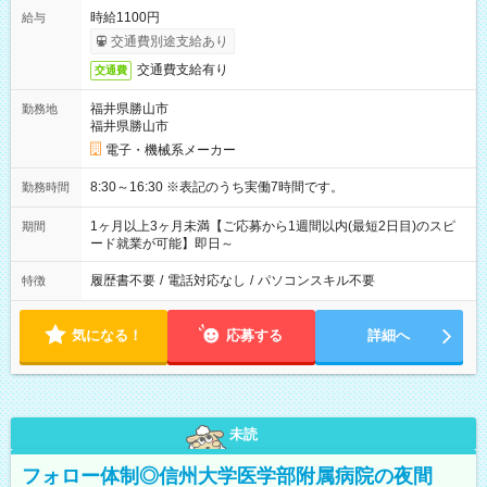
時給1100円
給与
交通費別途支給あり
交通費支給有り
交通費
福井県勝山市
勤務地
福井県勝山市
電子・機械系メーカー
8:30～16:30 ※表記のうち実働7時間です。
勤務時間
1ヶ月以上3ヶ月未満【ご応募から1週間以内(最短2日目)のスピ
期間
ード就業が可能】即日～
履歴書不要
/
電話対応なし
/
パソコンスキル不要
特徴
気になる！
応募する
詳細へ
未読
フォロー体制◎信州大学医学部附属病院の夜間