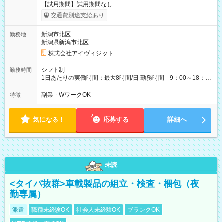
【試用期間】試用期間なし
交通費別途支給あり
新潟市北区
勤務地
新潟県新潟市北区
株式会社アイヴィジット
シフト制
勤務時間
1日あたりの実働時間：最大8時間/日 勤務時間 9：00～18：
00(実働8h、休憩1h) 土日祝含む週3日～OK、シフト制 ※もちろ
ん週5日勤務もOK♪ 勤務期間：2026年8月12日～9月9日※リスト
副業・WワークOK
特徴
全件完了で業務終了
気になる！
応募する
詳細へ
未読
<タイパ抜群>車載製品の組立・検査・梱包（夜
勤専属）
派遣
職種未経験OK
社会人未経験OK
ブランクOK