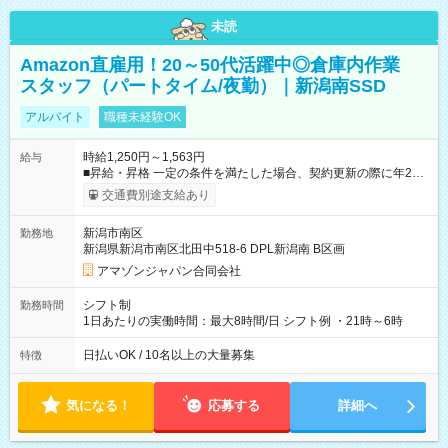
未読
Amazon直雇用！20～50代活躍中◎倉庫内作業
スタッフ（パートタイム/夜勤）｜新潟南SSD
アルバイト
職種未経験OK
時給1,250円～1,563円
給与
■昇給・昇格 一定の条件を満たした場合、契約更新の際に年2回
まで昇給の機会があります。 ■正社員登用制度あり ※月末締/翌
交通費別途支給あり
月25日支払い ※時間外手当、別途支給 ※深夜割増賃金 (22:00～
翌5:00までは時給が25%UPします) ☆給与前払い制度有！
新潟市南区
勤務地
☆Amazon直雇用で安定して働けます！ 【試用期間】試用期間
新潟県新潟市南区北田中518-6 DPL新潟南 B区画
あり 試用期間の長さ：1週間 雇用形態、給与は本採用時と同じ
です。
アマゾンジャパン合同会社
シフト制
勤務時間
1日あたりの実働時間：最大8時間/日 シフト例 ・21時～6時
日払いOK / 10名以上の大量募集
特徴
気になる！
応募する
詳細へ