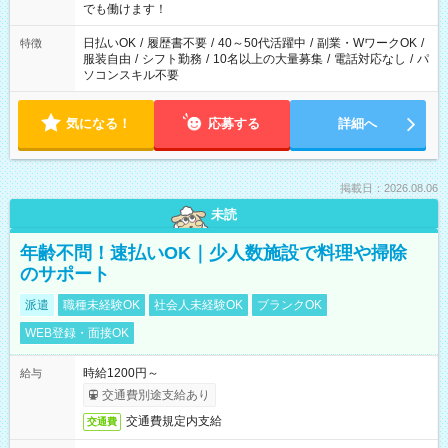
象となります ※労働者派遣法（日雇い派遣の原則禁止）によ
でも働けます！
り、短時間・短期間の就業はご案内が難しい場合があります
日払いOK
/
履歴書不要
/
40～50代活躍中
/
副業・WワークOK
/
特徴
服装自由
/
シフト勤務
/
10名以上の大量募集
/
電話対応なし
/
パ
ソコンスキル不要
気になる！
応募する
詳細へ
掲載日：2026.08.06
未読
年齢不問！速払いOK｜少人数施設で料理や掃除
のサポート
派遣
職種未経験OK
社会人未経験OK
ブランクOK
WEB登録・面接OK
時給1200円～
給与
交通費別途支給あり
交通費規定内支給
交通費