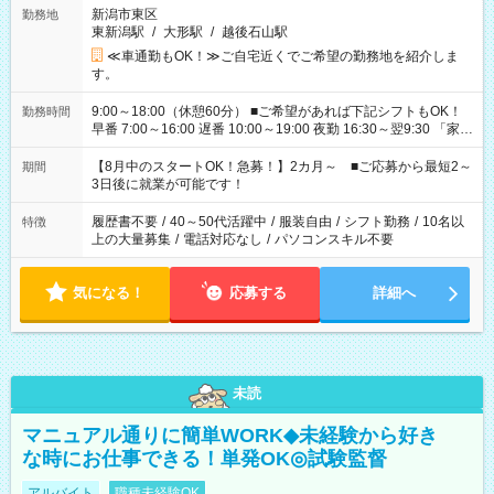
新潟市東区
勤務地
東新潟駅
/
大形駅
/
越後石山駅
≪車通勤もOK！≫ご自宅近くでご希望の勤務地を紹介しま
す。
9:00～18:00（休憩60分） ■ご希望があれば下記シフトもOK！
勤務時間
早番 7:00～16:00 遅番 10:00～19:00 夜勤 16:30～翌9:30 「家族
と休みを合わせたい」 「余裕を持って夕飯の準備がしたい」
「できれば残業はしたくない」 など、ご希望を教えてください
【8月中のスタートOK！急募！】2カ月～ ■ご応募から最短2～
期間
ね。 ※Wワーク希望の方へ 今ご覧のお仕事で希望する勤務時間
3日後に就業が可能です！
と、もう1つのお仕事の勤務時間。 合計で週40時間を超える場
合は応募できません。
履歴書不要
/
40～50代活躍中
/
服装自由
/
シフト勤務
/
10名以
特徴
上の大量募集
/
電話対応なし
/
パソコンスキル不要
気になる！
応募する
詳細へ
未読
マニュアル通りに簡単WORK◆未経験から好き
な時にお仕事できる！単発OK◎試験監督
アルバイト
職種未経験OK