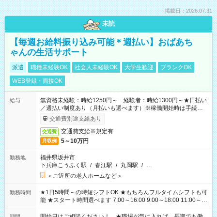
掲載日：2026.07.31
未読
【毎週お給料振り込み可能＊週払い】おばあち
ゃんの生活サポート
派遣
職種未経験OK
社会人未経験OK
大学生歓迎
ブランクOK
WEB登録・面接OK
無資格未経験：時給1250円～ 経験者：時給1300円～★日払い
給与
／週払い制度あり（月払いも選べます）※稼働開始時は手続き完
了次第のお支払いとなります。
交通費別途支給あり
交通費支給※規定有
交通費
5～10万円
月収例
福井県坂井市
勤務地
下兵庫こうふく駅
/
春江駅
/
丸岡駅
/
…
＜ご近所の老人ホームなど＞
★1日5時間～の時短シフトOK ★もちろんフルタイムシフトも可
勤務時間
能 ★スタート時間選べます 7:00～16:00 9:00～18:00 11:00～
20:00 など 残業なし！ ※Wワークの場合、他のお仕事と合わせ
週40時間超の就業はご案内できません ※法令に基づき、週20時
開始日はご相談ください！ ★職場が気に入れば、長期でも働
期間