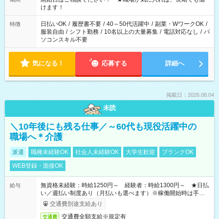
間以上勤務は社会保険への加入対象となります ※労働者派遣法
けます！
（日雇い派遣の原則禁止）により、短時間・短期間の就業はご
案内が難しい場合があります
日払いOK
/
履歴書不要
/
40～50代活躍中
/
副業・WワークOK
/
特徴
服装自由
/
シフト勤務
/
10名以上の大量募集
/
電話対応なし
/
パ
ソコンスキル不要
気になる！
応募する
詳細へ
掲載日：2026.08.04
未読
＼10年後にも残る仕事／～60代も現役活躍中の
職場へ＊介護
派遣
職種未経験OK
社会人未経験OK
大学生歓迎
ブランクOK
WEB登録・面接OK
無資格未経験：時給1250円～ 経験者：時給1300円～ ★日払
給与
い／週払い制度あり（月払いも選べます）※稼働開始時は手続き
完了次第のお支払いとなります。
交通費別途支給あり
交通費全額支給※規定有
交通費