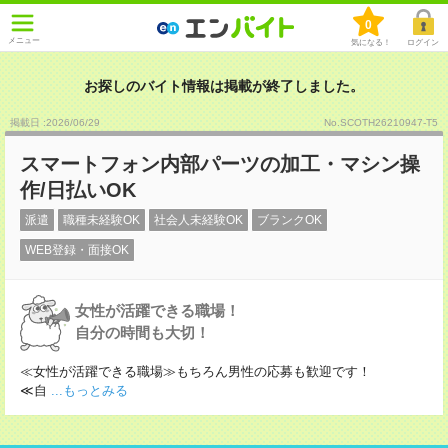
0
メニュー
気になる！
ログイン
お探しのバイト情報は掲載が終了しました。
掲載日 :2026
/
06
/
29
No.SCOTH26210947-T5
スマートフォン内部パーツの加工・マシン操
作/日払いOK
派遣
職種未経験OK
社会人未経験OK
ブランクOK
WEB登録・面接OK
女性が活躍できる職場！
自分の時間も大切！
≪女性が活躍できる職場≫もちろん男性の応募も歓迎です！
≪自
...もっとみる