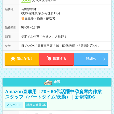
交通費規定内支給
交通費
長野県中野市
勤務地
桜沢(長野県)駅から徒歩12分
軽作業・物流・配送系
08:00～17:30
勤務時間
長期でお仕事できる方、大歓迎！
期間
日払いOK
/
履歴書不要
/
40～50代活躍中
/
電話対応なし
特徴
気になる！
応募する
詳細へ
未読
Amazon直雇用！20～50代活躍中◎倉庫内作業
スタッフ（パートタイム/夜勤）｜新潟南DS
アルバイト
職種未経験OK