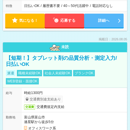
日払いOK
/
履歴書不要
/
40～50代活躍中
/
電話対応なし
特徴
気になる！
応募する
詳細へ
掲載日：2026.08.05
未読
【短期！】タブレット剤の品質分析・測定入力/
日払いOK
派遣
職種未経験OK
社会人未経験OK
ブランクOK
WEB登録・面接OK
時給1300円
給与
交通費別途支給あり
交通費規定内支給
交通費
富山県富山市
勤務地
速星駅から徒歩5分
オフィスワーク系