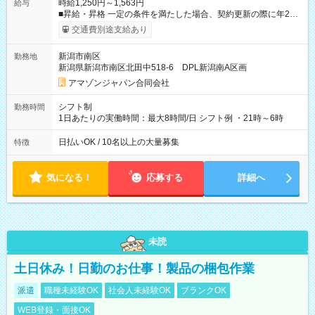
時給1,250円～1,563円
給与
■昇給・昇格 一定の条件を満たした場合、契約更新の際に年2回
まで昇給の機会があります。 ■正社員登用制度あり ※月末締/翌
交通費別途支給あり
月25日支払い ※時間外手当、別途支給 ※深夜割増賃金 (22:00～
翌5:00までは時給が25%UPします) ☆給与前払い制度有！
新潟市南区
勤務地
☆Amazon直雇用で安定して働けます！ 【試用期間】試用期間
新潟県新潟市南区北田中518-6 DPL新潟南A区画
あり 試用期間の長さ：1週間 雇用形態、給与は本採用時と同じ
です。
アマゾンジャパン合同会社
シフト制
勤務時間
1日あたりの実働時間：最大8時間/日 シフト例 ・21時～6時
日払いOK / 10名以上の大量募集
特徴
気になる！
応募する
詳細へ
未読
土日休み！日勤のお仕事！製品の梱包作業
派遣
職種未経験OK
社会人未経験OK
ブランクOK
WEB登録・面接OK