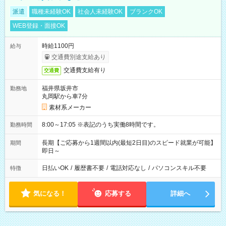
派遣
職種未経験OK
社会人未経験OK
ブランクOK
WEB登録・面接OK
時給1100円
給与
交通費別途支給あり
交通費支給有り
交通費
福井県坂井市
勤務地
丸岡駅から車7分
素材系メーカー
8:00～17:05 ※表記のうち実働8時間です。
勤務時間
長期【ご応募から1週間以内(最短2日目)のスピード就業が可能】
期間
即日～
日払いOK
/
履歴書不要
/
電話対応なし
/
パソコンスキル不要
特徴
気になる！
応募する
詳細へ