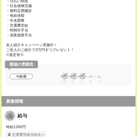
・日払い制度
・社会保険完備
・無料定期健診
・有給休暇
・年末調整
・交通費支給
・時間外手当
・深夜残業手当
友人紹介キャンペーン実施中！
ご友人のご紹介で3万円ずつプレゼント！
※規定有※
職場の雰囲気
年齢層
20代
30
40
50
60
募集情報
給与
時給1280円
交通費別途支給あり