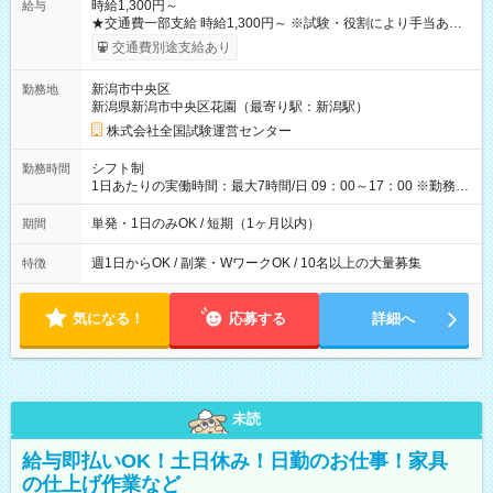
時給1,300円～
給与
★交通費一部支給 時給1,300円～ ※試験・役割により手当あり
※勤務回数により昇給あり 【即給（前払い）オプションあ
交通費別途支給あり
り！】 希望される場合、勤務から1週間ほどで給与の一部を受け
取れます。 ※手数料418円がかかります。 【過去試験日の収入
新潟市中央区
勤務地
例】 ・河合塾模擬試験 8:30～17:30（休憩1時間） 時給1,300円
新潟県新潟市中央区花園（最寄り駅：新潟駅）
×8時間＝日収10,400円＋交通費 ※当日の役割により時給＋100
円の場合あり ・国家試験 7:00～13:30（休憩なし） 時給1,300
株式会社全国試験運営センター
円（役割手当＋100円）×6時間＝日収8,400円＋交通費 【試用期
間】試用期間なし
シフト制
勤務時間
1日あたりの実働時間：最大7時間/日 09：00～17：00 ※勤務時
間は 試験により異なります。
単発・1日のみOK / 短期（1ヶ月以内）
期間
週1日からOK / 副業・WワークOK / 10名以上の大量募集
特徴
気になる！
応募する
詳細へ
未読
給与即払いOK！土日休み！日勤のお仕事！家具
の仕上げ作業など