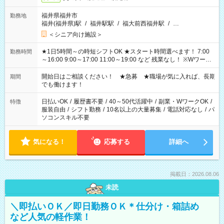
福井県福井市
勤務地
福井(福井県)駅
/
福井駅駅
/
福大前西福井駅
/
…
＜シニア向け施設＞
★1日5時間～の時短シフトOK ★スタート時間選べます！ 7:00
勤務時間
～16:00 9:00～17:00 11:00～19:00 など 残業なし！ ※Wワーク
の場合、他のお仕事と合わせ週40時間超の就業はご案内できま
せん ※法令に基づき、週20時間以上勤務は社会保険への加入対
開始日はご相談ください！ ★急募 ★職場が気に入れば、長期
期間
象となります ※労働者派遣法（日雇い派遣の原則禁止）によ
でも働けます！
り、短時間・短期間の就業はご案内が難しい場合があります
日払いOK
/
履歴書不要
/
40～50代活躍中
/
副業・WワークOK
/
特徴
服装自由
/
シフト勤務
/
10名以上の大量募集
/
電話対応なし
/
パ
ソコンスキル不要
気になる！
応募する
詳細へ
掲載日：2026.08.06
未読
＼即払いＯＫ／即日勤務ＯＫ＊仕分け・箱詰め
など人気の軽作業！