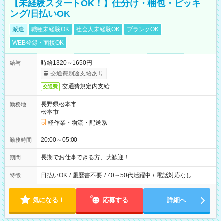
【未経験スタートOK！】仕分け・梱包・ピッキ
ング/日払いOK
派遣
職種未経験OK
社会人未経験OK
ブランクOK
WEB登録・面接OK
時給1320～1650円
給与
交通費別途支給あり
交通費規定内支給
交通費
長野県松本市
勤務地
松本市
軽作業・物流・配送系
20:00～05:00
勤務時間
長期でお仕事できる方、大歓迎！
期間
日払いOK
/
履歴書不要
/
40～50代活躍中
/
電話対応なし
特徴
気になる！
応募する
詳細へ