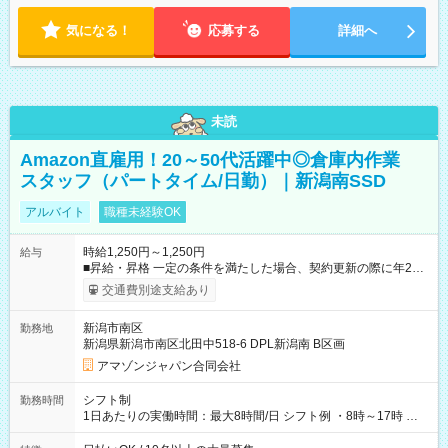
気になる！
応募する
詳細へ
未読
Amazon直雇用！20～50代活躍中◎倉庫内作業
スタッフ（パートタイム/日勤）｜新潟南SSD
アルバイト
職種未経験OK
時給1,250円～1,250円
給与
■昇給・昇格 一定の条件を満たした場合、契約更新の際に年2回
まで昇給の機会があります。 ■正社員登用制度あり ※月末締/翌
交通費別途支給あり
月25日支払い ※時間外手当、別途支給 ※深夜割増賃金 (22:00～
翌5:00までは時給が25%UPします) ☆給与前払い制度有！
新潟市南区
勤務地
☆Amazon直雇用で安定して働けます！ 【試用期間】試用期間
新潟県新潟市南区北田中518-6 DPL新潟南 B区画
あり 試用期間の長さ：1週間 雇用形態、給与は本採用時と同じ
です。
アマゾンジャパン合同会社
シフト制
勤務時間
1日あたりの実働時間：最大8時間/日 シフト例 ・8時～17時 ・
12時～21時