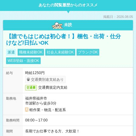
あなたの閲覧履歴からのオススメ
掲載日：2026.08.05
未読
【誰でもはじめは初心者！】梱包・出荷・仕分
けなど/日払いOK
派遣
職種未経験OK
社会人未経験OK
ブランクOK
WEB登録・面接OK
時給1250円
給与
交通費別途支給あり
交通費規定内支給
交通費
福井県福井市
勤務地
市波駅から徒歩3分
軽作業・物流・配送系
08:00～17:00
勤務時間
長期でお仕事できる方、大歓迎！
期間