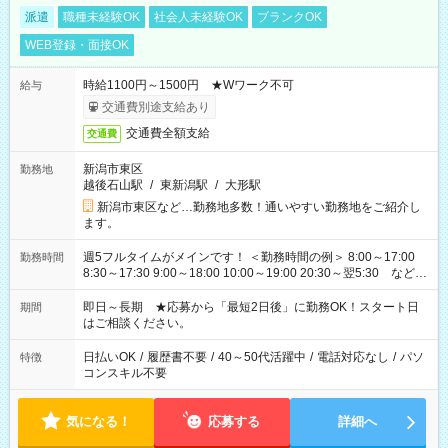
派遣
職種未経験OK
社会人未経験OK
ブランクOK
WEB登録・面接OK
時給1100円～1500円 ★Wワーク不可
給与
交通費別途支給あり
交通費全額支給
交通費
新潟市東区
勤務地
越後石山駅
/
東新潟駅
/
大形駅
新潟市東区など…勤務地多数！通いやすい勤務地をご紹介し
ます。
週5フルタイムがメインです！ ＜勤務時間の例＞ 8:00～17:00
勤務時間
8:30～17:30 9:00～18:00 10:00～19:00 20:30～翌5:30 など ★
その他にも勤務時間多数！ 日勤のみ、残業なし、交替制など
ご希望を教えてください！
即日～長期 ★応募から「最短2日後」に勤務OK！スタート日
期間
はご相談ください。
日払いOK
/
履歴書不要
/
40～50代活躍中
/
電話対応なし
/
パソ
特徴
コンスキル不要
気になる！
応募する
詳細へ