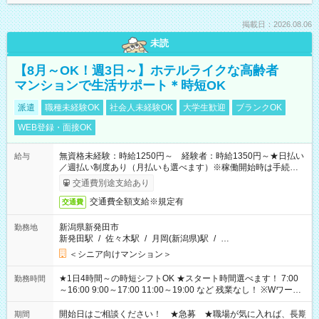
掲載日：2026.08.06
未読
【8月～OK！週3日～】ホテルライクな高齢者
マンションで生活サポート＊時短OK
派遣
職種未経験OK
社会人未経験OK
大学生歓迎
ブランクOK
WEB登録・面接OK
無資格未経験：時給1250円～ 経験者：時給1350円～★日払い
給与
／週払い制度あり（月払いも選べます）※稼働開始時は手続き完
了次第のお支払いとなります。
交通費別途支給あり
交通費全額支給※規定有
交通費
新潟県新発田市
勤務地
新発田駅
/
佐々木駅
/
月岡(新潟県)駅
/
…
＜シニア向けマンション＞
★1日4時間～の時短シフトOK ★スタート時間選べます！ 7:00
勤務時間
～16:00 9:00～17:00 11:00～19:00 など 残業なし！ ※Wワーク
の場合、他のお仕事と合わせ週40時間超の就業はご案内できま
せん ※法令に基づき、週20時間以上勤務は社会保険への加入対
開始日はご相談ください！ ★急募 ★職場が気に入れば、長期
期間