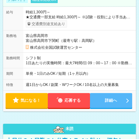
時給1,300円～
給与
★交通費一部支給 時給1,300円～ ※試験・役割により手当あり
※勤務回数により昇給あり 【即給（前払い）オプションあ
交通費別途支給あり
り！】 希望される場合、勤務から1週間ほどで給与の一部を受け
取れます。 ※手数料418円がかかります。 【過去試験日の収入
富山県高岡市
勤務地
例】 ・河合塾模擬試験 8:30～17:30（休憩1時間） 時給1,300円
富山県高岡市下関町（最寄り駅：高岡駅）
×8時間＝日収10,400円＋交通費 ※当日の役割により時給＋100
円の場合あり ・国家試験 7:00～13:30（休憩なし） 時給1,300
株式会社全国試験運営センター
円（役割手当＋100円）×6時間＝日収8,400円＋交通費 【試用期
間】試用期間なし
シフト制
勤務時間
1日あたりの実働時間：最大7時間/日 09：00～17：00 ※勤務時
間は 試験により異なります。
単発・1日のみOK / 短期（1ヶ月以内）
期間
週1日からOK / 副業・WワークOK / 10名以上の大量募集
特徴
気になる！
応募する
詳細へ
未読