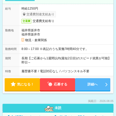
時給1250円
給与
交通費別途支給あり
交通費支給有り
交通費
福井県坂井市
勤務地
福井県坂井市
物流・倉庫関係
8:00～17:00 ※表記のうち実働7時間40分です。
勤務時間
長期【ご応募から1週間以内(最短2日目)のスピード就業が可能】
期間
即日～
履歴書不要
/
電話対応なし
/
パソコンスキル不要
特徴
気になる！
応募する
詳細へ
掲載日：2026.08.05
未読