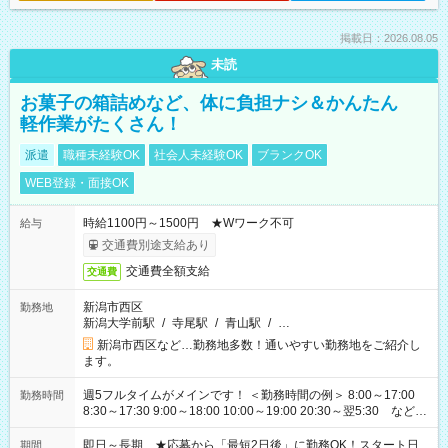
掲載日：2026.08.05
未読
お菓子の箱詰めなど、体に負担ナシ＆かんたん
軽作業がたくさん！
派遣
職種未経験OK
社会人未経験OK
ブランクOK
WEB登録・面接OK
時給1100円～1500円 ★Wワーク不可
給与
交通費別途支給あり
交通費全額支給
交通費
新潟市西区
勤務地
新潟大学前駅
/
寺尾駅
/
青山駅
/
…
新潟市西区など…勤務地多数！通いやすい勤務地をご紹介し
ます。
週5フルタイムがメインです！ ＜勤務時間の例＞ 8:00～17:00
勤務時間
8:30～17:30 9:00～18:00 10:00～19:00 20:30～翌5:30 など ★
その他にも勤務時間多数！ 日勤のみ、残業なし、交替制など
ご希望を教えてください！
即日～長期 ★応募から「最短2日後」に勤務OK！スタート日
期間