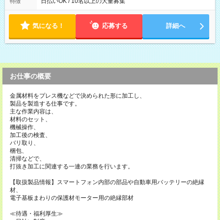
日払いOK / 10名以上の大量募集
特徴
気になる！
応募する
詳細へ
お仕事の概要
金属材料をプレス機などで決められた形に加工し、
製品を製造する仕事です。
主な作業内容は、
材料のセット、
機械操作、
加工後の検査、
バリ取り、
梱包、
清掃などで、
打抜き加工に関連する一連の業務を行います。
【取扱製品情報】スマートフォン内部の部品や自動車用バッテリーの絶縁
材、
電子基板まわりの保護材モーター用の絶縁部材
≪待遇・福利厚生≫