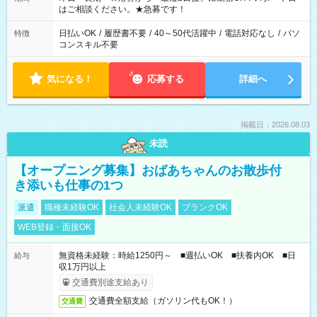
はご相談ください。★急募です！
日払いOK
/
履歴書不要
/
40～50代活躍中
/
電話対応なし
/
パソ
特徴
コンスキル不要
気になる！
応募する
詳細へ
掲載日：2026.08.03
未読
【オープニング募集】おばあちゃんのお散歩付
き添いも仕事の1つ
派遣
職種未経験OK
社会人未経験OK
ブランクOK
WEB登録・面接OK
無資格未経験：時給1250円～ ■週払いOK ■扶養内OK ■日
給与
収1万円以上
交通費別途支給あり
交通費全額支給（ガソリン代もOK！）
交通費