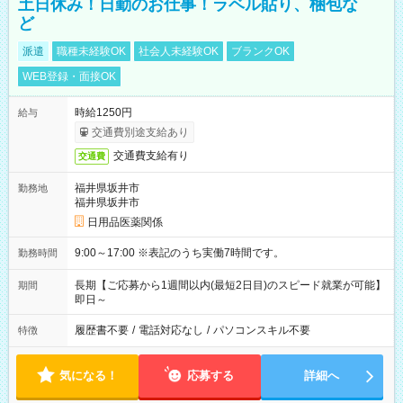
土日休み！日勤のお仕事！ラベル貼り、梱包な
ど
派遣
職種未経験OK
社会人未経験OK
ブランクOK
WEB登録・面接OK
時給1250円
給与
交通費別途支給あり
交通費支給有り
交通費
福井県坂井市
勤務地
福井県坂井市
日用品医薬関係
9:00～17:00 ※表記のうち実働7時間です。
勤務時間
長期【ご応募から1週間以内(最短2日目)のスピード就業が可能】
期間
即日～
履歴書不要
/
電話対応なし
/
パソコンスキル不要
特徴
気になる！
応募する
詳細へ