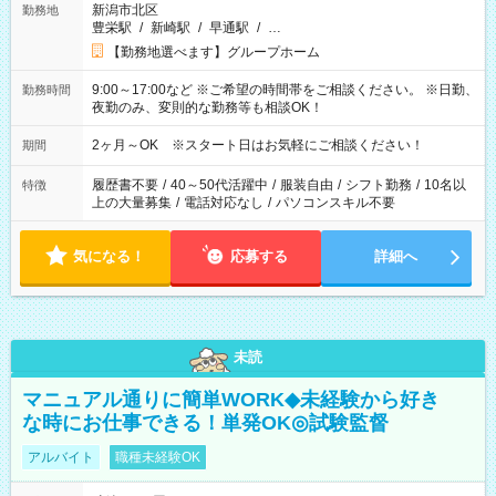
新潟市北区
勤務地
豊栄駅
/
新崎駅
/
早通駅
/
…
【勤務地選べます】グループホーム
9:00～17:00など ※ご希望の時間帯をご相談ください。 ※日勤、
勤務時間
夜勤のみ、変則的な勤務等も相談OK！
2ヶ月～OK ※スタート日はお気軽にご相談ください！
期間
履歴書不要
/
40～50代活躍中
/
服装自由
/
シフト勤務
/
10名以
特徴
上の大量募集
/
電話対応なし
/
パソコンスキル不要
気になる！
応募する
詳細へ
未読
マニュアル通りに簡単WORK◆未経験から好き
な時にお仕事できる！単発OK◎試験監督
アルバイト
職種未経験OK