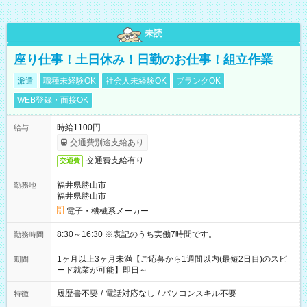
未読
座り仕事！土日休み！日勤のお仕事！組立作業
派遣
職種未経験OK
社会人未経験OK
ブランクOK
WEB登録・面接OK
時給1100円
給与
交通費別途支給あり
交通費支給有り
交通費
福井県勝山市
勤務地
福井県勝山市
電子・機械系メーカー
8:30～16:30 ※表記のうち実働7時間です。
勤務時間
1ヶ月以上3ヶ月未満【ご応募から1週間以内(最短2日目)のスピ
期間
ード就業が可能】即日～
履歴書不要
/
電話対応なし
/
パソコンスキル不要
特徴