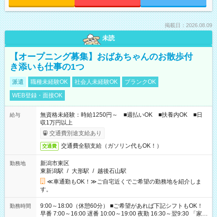
掲載日：2026.08.09
未読
【オープニング募集】おばあちゃんのお散歩付
き添いも仕事の1つ
派遣
職種未経験OK
社会人未経験OK
ブランクOK
WEB登録・面接OK
無資格未経験：時給1250円～ ■週払いOK ■扶養内OK ■日
給与
収1万円以上
交通費別途支給あり
交通費全額支給（ガソリン代もOK！）
交通費
新潟市東区
勤務地
東新潟駅
/
大形駅
/
越後石山駅
≪車通勤もOK！≫ご自宅近くでご希望の勤務地を紹介しま
す。
9:00～18:00（休憩60分） ■ご希望があれば下記シフトもOK！
勤務時間
早番 7:00～16:00 遅番 10:00～19:00 夜勤 16:30～翌9:30 「家族