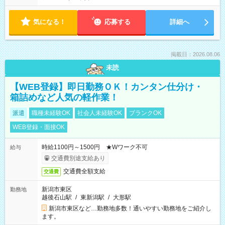
気になる！
応募する
詳細へ
掲載日：2026.08.06
未読
【WEB登録】即日勤務ＯＫ！カンタン仕分け・
箱詰めなど人気の軽作業！
派遣
職種未経験OK
社会人未経験OK
ブランクOK
WEB登録・面接OK
時給1100円～1500円 ★Wワーク不可
給与
交通費別途支給あり
交通費全額支給
交通費
新潟市東区
勤務地
越後石山駅
/
東新潟駅
/
大形駅
新潟市東区など…勤務地多数！通いやすい勤務地をご紹介し
ます。