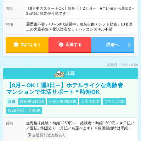
と休みを合わせたい」 「余裕を持って夕飯の準備がしたい」
「できれば残業はしたくない」 など、ご希望を教えてください
【8月中のスタートOK！急募！】2カ月～ ■ご応募から最短2～
期間
ね。 ※Wワーク希望の方へ 今ご覧のお仕事で希望する勤務時間
3日後に就業が可能です！
と、もう1つのお仕事の勤務時間。 合計で週40時間を超える場
合は応募できません。
履歴書不要
/
40～50代活躍中
/
服装自由
/
シフト勤務
/
10名以
特徴
上の大量募集
/
電話対応なし
/
パソコンスキル不要
気になる！
応募する
詳細へ
掲載日：2026.08.08
未読
【8月～OK！週3日～】ホテルライクな高齢者
マンションで生活サポート＊時短OK
派遣
職種未経験OK
社会人未経験OK
大学生歓迎
ブランクOK
WEB登録・面接OK
無資格未経験：時給1250円～ 経験者：時給1300円～★日払い
給与
／週払い制度あり（月払いも選べます）※稼働開始時は手続き完
了次第のお支払いとなります。
交通費別途支給あり