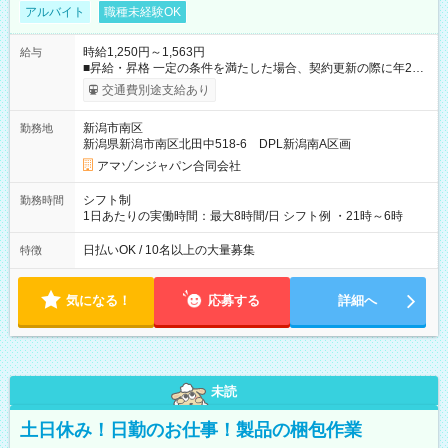
アルバイト
職種未経験OK
時給1,250円～1,563円
給与
■昇給・昇格 一定の条件を満たした場合、契約更新の際に年2回
まで昇給の機会があります。 ■正社員登用制度あり ※月末締/翌
交通費別途支給あり
月25日支払い ※時間外手当、別途支給 ※深夜割増賃金 (22:00～
翌5:00までは時給が25%UPします) ☆給与前払い制度有！
新潟市南区
勤務地
☆Amazon直雇用で安定して働けます！ 【試用期間】試用期間
新潟県新潟市南区北田中518-6 DPL新潟南A区画
あり 試用期間の長さ：1週間 雇用形態、給与は本採用時と同じ
です。
アマゾンジャパン合同会社
シフト制
勤務時間
1日あたりの実働時間：最大8時間/日 シフト例 ・21時～6時
日払いOK / 10名以上の大量募集
特徴
気になる！
応募する
詳細へ
未読
土日休み！日勤のお仕事！製品の梱包作業