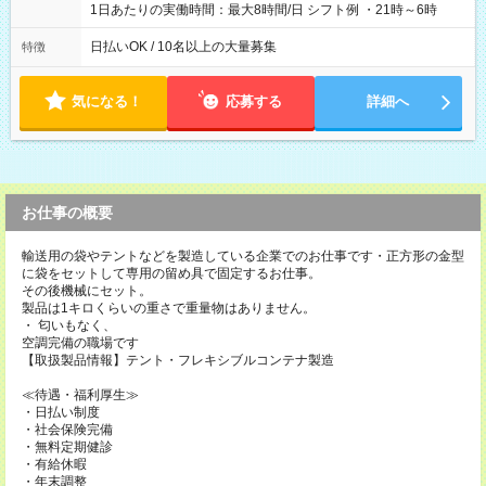
1日あたりの実働時間：最大8時間/日 シフト例 ・21時～6時
日払いOK / 10名以上の大量募集
特徴
気になる！
応募する
詳細へ
お仕事の概要
輸送用の袋やテントなどを製造している企業でのお仕事です・正方形の金型
に袋をセットして専用の留め具で固定するお仕事。
その後機械にセット。
製品は1キロくらいの重さで重量物はありません。
・ 匂いもなく、
空調完備の職場です
【取扱製品情報】テント・フレキシブルコンテナ製造
≪待遇・福利厚生≫
・日払い制度
・社会保険完備
・無料定期健診
・有給休暇
・年末調整