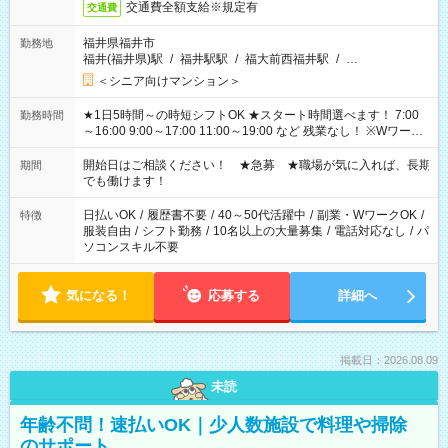
交通費全額支給※規定有
交通費
福井県福井市
勤務地
福井(福井県)駅
/
福井駅駅
/
福大前西福井駅
/
…
＜シニア向けマンション＞
★1日5時間～の時短シフトOK ★スタート時間選べます！ 7:00
勤務時間
～16:00 9:00～17:00 11:00～19:00 など 残業なし！ ※Wワーク
の場合、他のお仕事と合わせ週40時間超の就業はご案内できま
せん ※法令に基づき、週20時間以上勤務は社会保険への加入対
開始日はご相談ください！ ★急募 ★職場が気に入れば、長期
期間
象となります ※労働者派遣法（日雇い派遣の原則禁止）によ
でも働けます！
り、短時間・短期間の就業はご案内が難しい場合があります
日払いOK
/
履歴書不要
/
40～50代活躍中
/
副業・WワークOK
/
特徴
服装自由
/
シフト勤務
/
10名以上の大量募集
/
電話対応なし
/
パ
ソコンスキル不要
気になる！
応募する
詳細へ
掲載日：2026.08.09
未読
年齢不問！速払いOK｜少人数施設で料理や掃除
のサポート