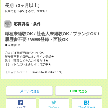
長期（3ヶ月以上）
長期でお仕事できる方、大歓迎！
応募資格・条件
職種未経験OK / 社会人未経験OK / ブランクOK /
履歴書不要 / WEB登録・面接OK
◆未経験OK！
〇まずは事前登録だけでもOK！
履歴書不要で気軽にオンライン登録★
氏名・職種などを入力するだけ★
オシゴトただいま少しずつ増加中★
【広告ナンバー：1314WR0624G33★27-N】
メール
LINE
で送る
で送る
シェア
ツイート
ブックマーク