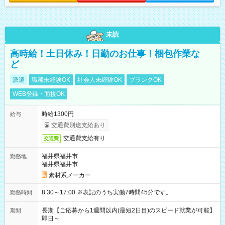
未読
高時給！土日休み！日勤のお仕事！梱包作業な
ど
派遣
職種未経験OK
社会人未経験OK
ブランクOK
WEB登録・面接OK
時給1300円
給与
交通費別途支給あり
交通費支給有り
交通費
福井県福井市
勤務地
福井県福井市
素材系メーカー
8:30～17:00 ※表記のうち実働7時間45分です。
勤務時間
長期【ご応募から1週間以内(最短2日目)のスピード就業が可能】
期間
即日～