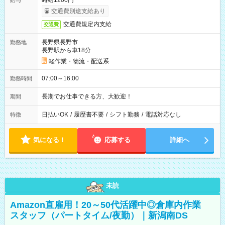
時給1200円
給与
交通費別途支給あり
交通費規定内支給
交通費
長野県長野市
勤務地
長野駅から車18分
軽作業・物流・配送系
07:00～16:00
勤務時間
長期でお仕事できる方、大歓迎！
期間
日払いOK
/
履歴書不要
/
シフト勤務
/
電話対応なし
特徴
気になる！
応募する
詳細へ
未読
Amazon直雇用！20～50代活躍中◎倉庫内作業
スタッフ（パートタイム/夜勤）｜新潟南DS