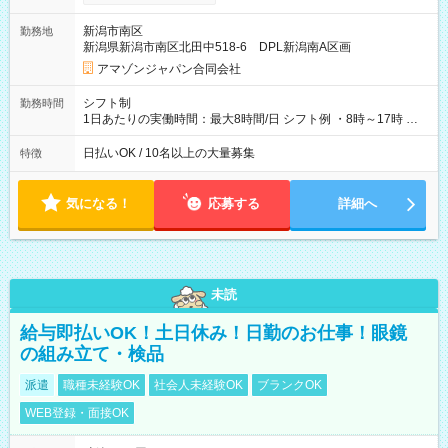
月25日支払い ※時間外手当、別途支給 ※深夜割増賃金 (22:00～
翌5:00までは時給が25%UPします) ☆給与前払い制度有！
新潟市南区
勤務地
☆Amazon直雇用で安定して働けます！ 【試用期間】試用期間
新潟県新潟市南区北田中518-6 DPL新潟南A区画
あり 試用期間の長さ：1週間 雇用形態、給与は本採用時と同じ
です。
アマゾンジャパン合同会社
シフト制
勤務時間
1日あたりの実働時間：最大8時間/日 シフト例 ・8時～17時 ・
12時～21時
日払いOK / 10名以上の大量募集
特徴
気になる！
応募する
詳細へ
未読
給与即払いOK！土日休み！日勤のお仕事！眼鏡
の組み立て・検品
派遣
職種未経験OK
社会人未経験OK
ブランクOK
WEB登録・面接OK