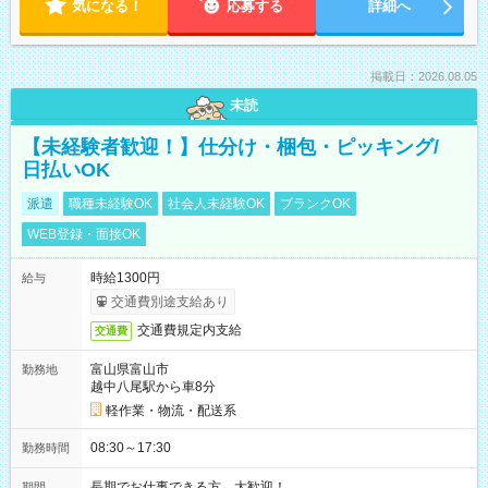
気になる！
応募する
詳細へ
掲載日：2026.08.05
未読
【未経験者歓迎！】仕分け・梱包・ピッキング/
日払いOK
派遣
職種未経験OK
社会人未経験OK
ブランクOK
WEB登録・面接OK
時給1300円
給与
交通費別途支給あり
交通費規定内支給
交通費
富山県富山市
勤務地
越中八尾駅から車8分
軽作業・物流・配送系
08:30～17:30
勤務時間
長期でお仕事できる方、大歓迎！
期間