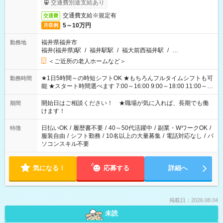
交通費別途支給あり
交通費支給※規定有
交通費
5～10万円
月収例
福井県福井市
勤務地
福井(福井県)駅
/
福井駅駅
/
福大前西福井駅
/
…
＜ご近所の老人ホームなど＞
★1日5時間～の時短シフトOK ★もちろんフルタイムシフトも可
勤務時間
能 ★スタート時間選べます 7:00～16:00 9:00～18:00 11:00～
20:00 など 残業なし！ ※Wワークの場合、他のお仕事と合わせ
週40時間超の就業はご案内できません ※法令に基づき、週20時
開始日はご相談ください！ ★職場が気に入れば、長期でも働
期間
間以上勤務は社会保険への加入対象となります ※労働者派遣法
けます！
（日雇い派遣の原則禁止）により、短時間・短期間の就業はご
案内が難しい場合があります
日払いOK
/
履歴書不要
/
40～50代活躍中
/
副業・WワークOK
/
特徴
服装自由
/
シフト勤務
/
10名以上の大量募集
/
電話対応なし
/
パ
ソコンスキル不要
気になる！
応募する
詳細へ
掲載日：2026.08.04
未読