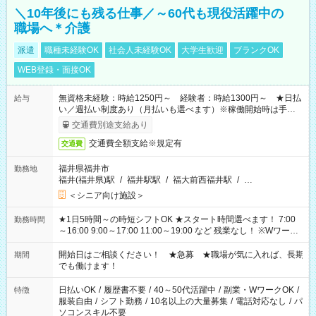
＼10年後にも残る仕事／～60代も現役活躍中の
職場へ＊介護
派遣
職種未経験OK
社会人未経験OK
大学生歓迎
ブランクOK
WEB登録・面接OK
無資格未経験：時給1250円～ 経験者：時給1300円～ ★日払
給与
い／週払い制度あり（月払いも選べます）※稼働開始時は手続き
完了次第のお支払いとなります。
交通費別途支給あり
交通費全額支給※規定有
交通費
福井県福井市
勤務地
福井(福井県)駅
/
福井駅駅
/
福大前西福井駅
/
…
＜シニア向け施設＞
★1日5時間～の時短シフトOK ★スタート時間選べます！ 7:00
勤務時間
～16:00 9:00～17:00 11:00～19:00 など 残業なし！ ※Wワーク
の場合、他のお仕事と合わせ週40時間超の就業はご案内できま
せん ※法令に基づき、週20時間以上勤務は社会保険への加入対
開始日はご相談ください！ ★急募 ★職場が気に入れば、長期
期間
象となります ※労働者派遣法（日雇い派遣の原則禁止）によ
でも働けます！
り、短時間・短期間の就業はご案内が難しい場合があります
日払いOK
/
履歴書不要
/
40～50代活躍中
/
副業・WワークOK
/
特徴
服装自由
/
シフト勤務
/
10名以上の大量募集
/
電話対応なし
/
パ
ソコンスキル不要