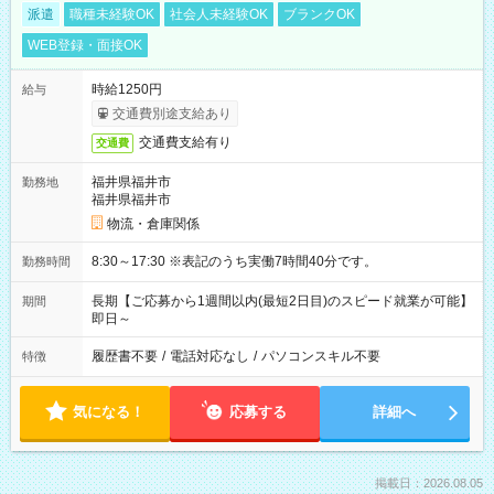
派遣
職種未経験OK
社会人未経験OK
ブランクOK
WEB登録・面接OK
時給1250円
給与
交通費別途支給あり
交通費支給有り
交通費
福井県福井市
勤務地
福井県福井市
物流・倉庫関係
8:30～17:30 ※表記のうち実働7時間40分です。
勤務時間
長期【ご応募から1週間以内(最短2日目)のスピード就業が可能】
期間
即日～
履歴書不要
/
電話対応なし
/
パソコンスキル不要
特徴
気になる！
応募する
詳細へ
掲載日：2026.08.05