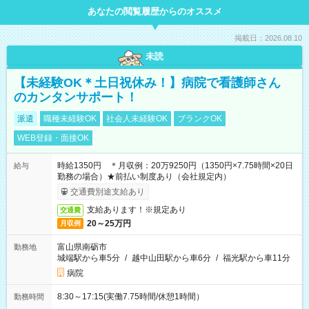
あなたの閲覧履歴からのオススメ
掲載日：2026.08.10
未読
【未経験OK＊土日祝休み！】病院で看護師さん
のカンタンサポート！
派遣
職種未経験OK
社会人未経験OK
ブランクOK
WEB登録・面接OK
時給1350円 ＊月収例：20万9250円（1350円×7.75時間×20日
給与
勤務の場合）★前払い制度あり（会社規定内）
交通費別途支給あり
支給あります！※規定あり
交通費
20～25万円
月収例
富山県南砺市
勤務地
城端駅から車5分
/
越中山田駅から車6分
/
福光駅から車11分
病院
8:30～17:15(実働7.75時間/休憩1時間）
勤務時間