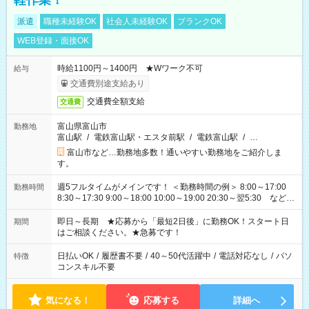
軽作業！
派遣
職種未経験OK
社会人未経験OK
ブランクOK
WEB登録・面接OK
時給1100円～1400円 ★Wワーク不可
給与
交通費別途支給あり
交通費全額支給
交通費
富山県富山市
勤務地
富山駅
/
電鉄富山駅・エスタ前駅
/
電鉄富山駅
/
…
富山市など…勤務地多数！通いやすい勤務地をご紹介しま
す。
週5フルタイムがメインです！ ＜勤務時間の例＞ 8:00～17:00
勤務時間
8:30～17:30 9:00～18:00 10:00～19:00 20:30～翌5:30 など ★
その他にも勤務時間多数！ 日勤のみ、残業なし、交替制など
ご希望を教えてください！
即日～長期 ★応募から「最短2日後」に勤務OK！スタート日
期間
はご相談ください。★急募です！
日払いOK
/
履歴書不要
/
40～50代活躍中
/
電話対応なし
/
パソ
特徴
コンスキル不要
気になる！
応募する
詳細へ