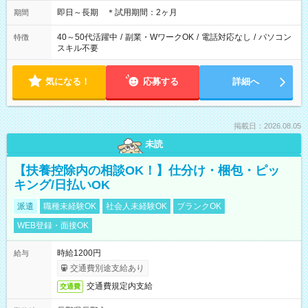
即日～長期 ＊試用期間：2ヶ月
期間
40～50代活躍中
/
副業・WワークOK
/
電話対応なし
/
パソコン
特徴
スキル不要
気になる！
応募する
詳細へ
掲載日：2026.08.05
未読
【扶養控除内の相談OK！】仕分け・梱包・ピッ
キング/日払いOK
派遣
職種未経験OK
社会人未経験OK
ブランクOK
WEB登録・面接OK
時給1200円
給与
交通費別途支給あり
交通費規定内支給
交通費