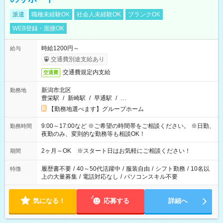
派遣
職種未経験OK
社会人未経験OK
ブランクOK
WEB登録・面接OK
時給1200円～
給与
交通費別途支給あり
交通費規定内支給
交通費
新潟市北区
勤務地
豊栄駅
/
新崎駅
/
早通駅
/
…
【勤務地選べます】グループホーム
9:00～17:00など ※ご希望の時間帯をご相談ください。 ※日勤、
勤務時間
夜勤のみ、変則的な勤務等も相談OK！
2ヶ月～OK ※スタート日はお気軽にご相談ください！
期間
履歴書不要
/
40～50代活躍中
/
服装自由
/
シフト勤務
/
10名以
特徴
上の大量募集
/
電話対応なし
/
パソコンスキル不要
気になる！
応募する
詳細へ