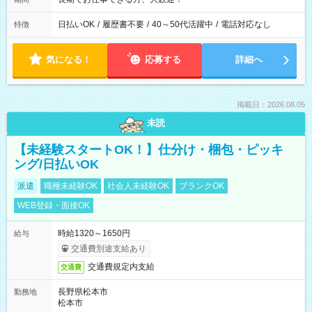
日払いOK
/
履歴書不要
/
40～50代活躍中
/
電話対応なし
特徴
気になる！
応募する
詳細へ
掲載日：2026.08.05
未読
【未経験スタートOK！】仕分け・梱包・ピッキ
ング/日払いOK
派遣
職種未経験OK
社会人未経験OK
ブランクOK
WEB登録・面接OK
時給1320～1650円
給与
交通費別途支給あり
交通費規定内支給
交通費
長野県松本市
勤務地
松本市