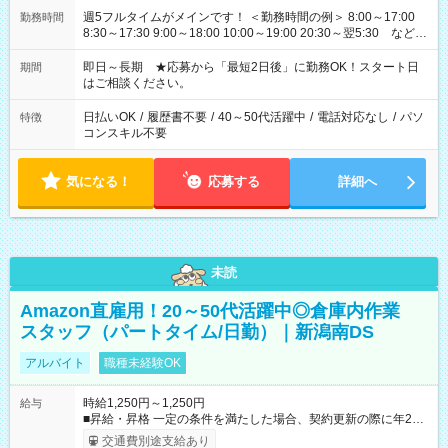
週5フルタイムがメインです！ ＜勤務時間の例＞ 8:00～17:00
勤務時間
8:30～17:30 9:00～18:00 10:00～19:00 20:30～翌5:30 など ★
その他にも勤務時間多数！ 日勤のみ、残業なし、交替制など
ご希望を教えてください！
即日～長期 ★応募から「最短2日後」に勤務OK！スタート日
期間
はご相談ください。
日払いOK
/
履歴書不要
/
40～50代活躍中
/
電話対応なし
/
パソ
特徴
コンスキル不要
気になる！
応募する
詳細へ
未読
Amazon直雇用！20～50代活躍中◎倉庫内作業
スタッフ（パートタイム/日勤）｜新潟南DS
アルバイト
職種未経験OK
時給1,250円～1,250円
給与
■昇給・昇格 一定の条件を満たした場合、契約更新の際に年2回
まで昇給の機会があります。 ■正社員登用制度あり ※月末締/翌
交通費別途支給あり