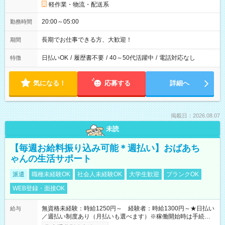
軽作業・物流・配送系
20:00～05:00
勤務時間
長期でお仕事できる方、大歓迎！
期間
日払いOK
/
履歴書不要
/
40～50代活躍中
/
電話対応なし
特徴
気になる！
応募する
詳細へ
掲載日：2026.08.07
未読
【毎週お給料振り込み可能＊週払い】おばあち
ゃんの生活サポート
派遣
職種未経験OK
社会人未経験OK
大学生歓迎
ブランクOK
WEB登録・面接OK
無資格未経験：時給1250円～ 経験者：時給1300円～★日払い
給与
／週払い制度あり（月払いも選べます）※稼働開始時は手続き完
了次第のお支払いとなります。