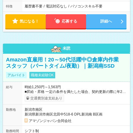
履歴書不要
/
電話対応なし
/
パソコンスキル不要
特徴
気になる！
応募する
詳細へ
未読
Amazon直雇用！20～50代活躍中◎倉庫内作業
スタッフ（パートタイム/夜勤）｜新潟南SSD
アルバイト
職種未経験OK
時給1,250円～1,563円
給与
■昇給・昇格 一定の条件を満たした場合、契約更新の際に年2回
まで昇給の機会があります。 ■正社員登用制度あり ※月末締/翌
交通費別途支給あり
月25日支払い ※時間外手当、別途支給 ※深夜割増賃金 (22:00～
翌5:00までは時給が25%UPします) ☆給与前払い制度有！
新潟市南区
勤務地
☆Amazon直雇用で安定して働けます！ 【試用期間】試用期間
新潟県新潟市南区北田中518-6 DPL新潟南 B区画
あり 試用期間の長さ：1週間 雇用形態、給与は本採用時と同じ
です。
アマゾンジャパン合同会社
シフト制
勤務時間