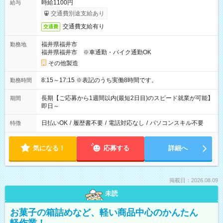
時給1100円
給与
交通費別途支給あり
交通費支給有り
交通費
福井県福井市
勤務地
福井県福井市 ※車通勤・バイク通勤OK
その他製造
8:15～17:15 ※表記のうち実働8時間です。
勤務時間
長期【ご応募から1週間以内(最短2日目)のスピード就業が可能】
期間
即日～
日払いOK
/
履歴書不要
/
電話対応なし
/
パソコンスキル不要
特徴
気になる！
応募する
詳細へ
掲載日：2026.08.09
未読
お菓子の箱詰めなど、軽い商品中心のかんたん