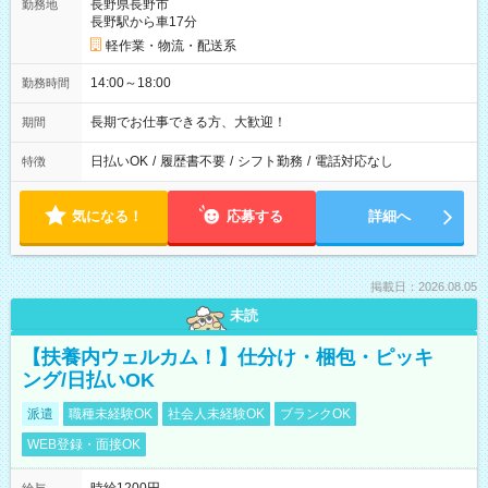
長野県長野市
勤務地
長野駅から車17分
軽作業・物流・配送系
14:00～18:00
勤務時間
長期でお仕事できる方、大歓迎！
期間
日払いOK
/
履歴書不要
/
シフト勤務
/
電話対応なし
特徴
気になる！
応募する
詳細へ
掲載日：2026.08.05
未読
【扶養内ウェルカム！】仕分け・梱包・ピッキ
ング/日払いOK
派遣
職種未経験OK
社会人未経験OK
ブランクOK
WEB登録・面接OK