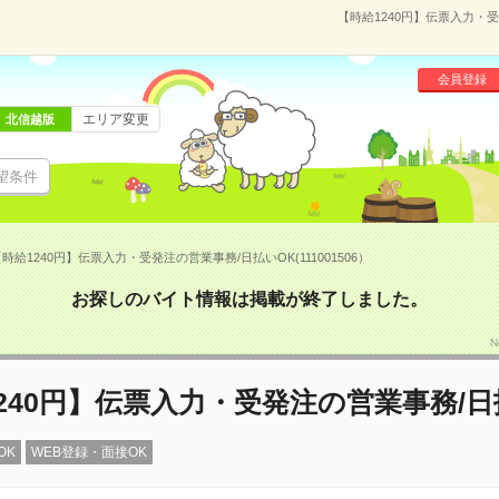
【時給1240円】伝票入力・受
会員登録
エリア変更
北信越版
望条件
時給1240円】伝票入力・受発注の営業事務/日払いOK(111001506）
お探しのバイト情報は掲載が終了しました。
N
240円】伝票入力・受発注の営業事務/日
OK
WEB登録・面接OK