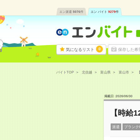
エン派遣
5076
件
エン バイト
9279
件
0
気になるリスト
保存した希
バイトTOP
北信越
富山県
富山市
【
掲載日 :
2026
/
06
/
30
【時給1
派遣
ブランク