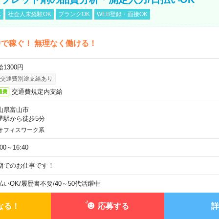
K
社会人未経験OK
ブランクOK
WEB登録・面接OK
で稼ぐ！ 無理なく働ける！
1300円
交通費別途支給あり
交通費規定内支給
通費
山県富山市
星駅から徒歩5分
オフィスワーク系
:00～16:40
期でのお仕事です！
払いOK
/
履歴書不要
/
40～50代活躍中
なる！
応募する
詳