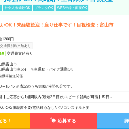
K
社会人未経験OK
ブランクOK
WEB登録・面接OK
払いOK！未経験歓迎！座り仕事です！目視検査：富山市
1200円
交通費別途支給あり
交通費支給有り
通費
山県富山市
山県富山市車6分 ※車通勤・バイク通勤OK
自動車輸送関係
:00～16:45 ※表記のうち実働7時間40分です。
期【ご応募から1週間以内(最短2日目)のスピード就業が可能】即日～
払いOK
/
履歴書不要
/
電話対応なし
/
パソコンスキル不要
なる！
応募する
詳