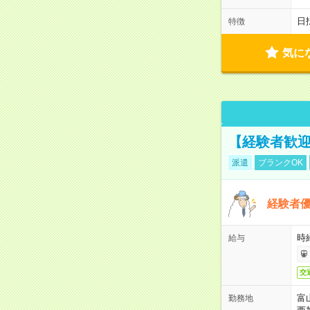
日
特徴
気に
【経験者歓迎
派遣
ブランクOK
経験者優
時給
給与
交
富
勤務地