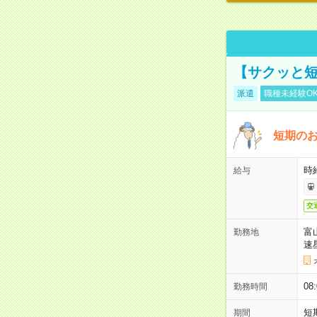
【サクッと短
派遣
職種未経験O
短期のお
時給
給与
交
富
勤務地
速
08
勤務時間
短
期間