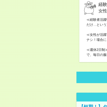
経験
女性
≪経験者活躍
だけ…という
≪女性が活躍
ナシ！場合に
≪週休2日制
で、毎日の服
【短期！】タ