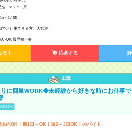
加積駅から車3分
広告・マスコミ系
:15～17:00
期でお仕事できる方、大歓迎！
払いOK
/
履歴書不要
なる！
応募する
詳
未読
りに簡単WORK◆未経験から好きな時にお仕事で
督
経験OK
間以内OK！週1日～OK！週2～3日OK！のバイト