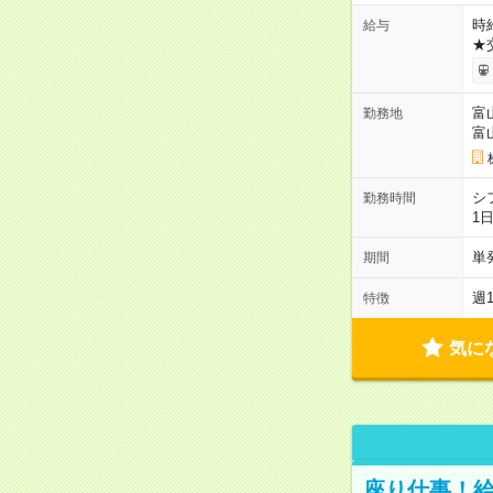
時給
給与
★
富
勤務地
富
シ
勤務時間
1
単
期間
週
特徴
気に
座り仕事！給