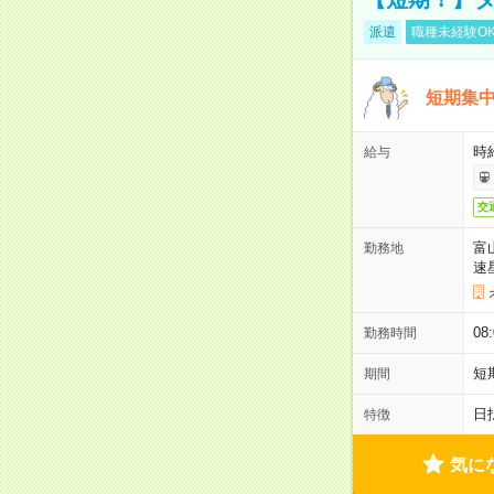
派遣
職種未経験O
短期集中
時給
給与
交
富
勤務地
速
08
勤務時間
短
期間
日
特徴
気に