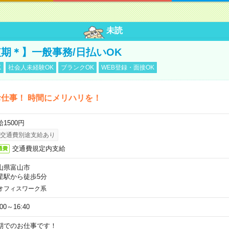
未読
期＊】一般事務/日払いOK
K
社会人未経験OK
ブランクOK
WEB登録・面接OK
仕事！ 時間にメリハリを！
1500円
交通費別途支給あり
交通費規定内支給
通費
山県富山市
星駅から徒歩5分
オフィスワーク系
:00～16:40
期でのお仕事です！