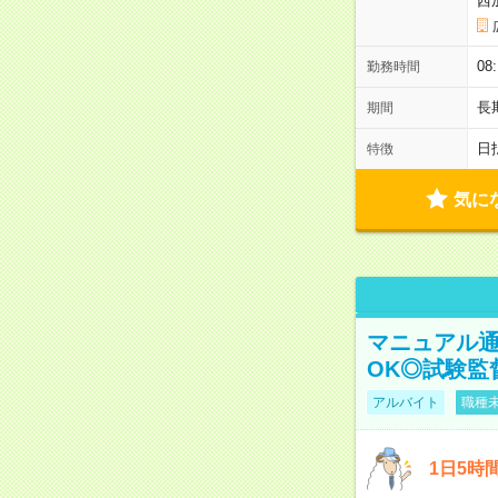
西
08
勤務時間
長
期間
日
特徴
気に
マニュアル通
OK◎試験監
アルバイト
職種未
1日5時