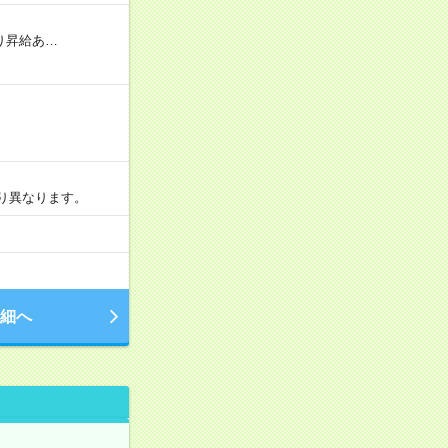
り昇給あ…
より異なります。
細へ