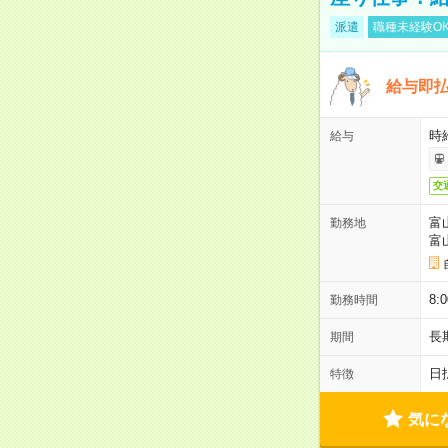
派遣
職種未経験O
給与即
時給
給与
交
富
勤務地
富
8
勤務時間
長
期間
日
特徴
気に