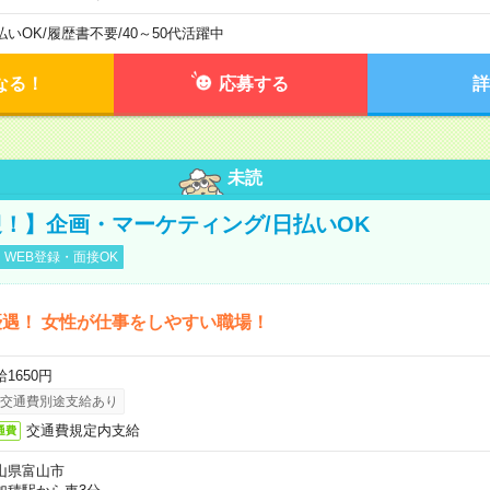
払いOK
/
履歴書不要
/
40～50代活躍中
なる！
応募する
詳
未読
！】企画・マーケティング/日払いOK
WEB登録・面接OK
遇！ 女性が仕事をしやすい職場！
1650円
交通費別途支給あり
交通費規定内支給
通費
山県富山市