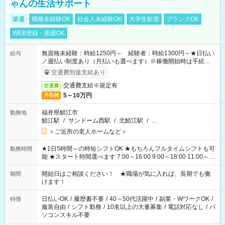
ゃんの生活サポート
派遣
職種未経験OK
社会人未経験OK
大学生歓迎
ブランクOK
WEB登録・面接OK
無資格未経験：時給1250円～ 経験者：時給1300円～★日払い
給与
／週払い制度あり（月払いも選べます）※稼働開始時は手続き完
了次第のお支払いとなります。
交通費別途支給あり
交通費支給※規定有
交通費
5～10万円
月収例
福井県鯖江市
勤務地
鯖江駅
/
サンドーム西駅
/
北鯖江駅
/
…
＜ご近所の老人ホームなど＞
★1日5時間～の時短シフトOK ★もちろんフルタイムシフトも可
勤務時間
能 ★スタート時間選べます 7:00～16:00 9:00～18:00 11:00～
20:00 など 残業なし！ ※Wワークの場合、他のお仕事と合わせ
週40時間超の就業はご案内できません ※法令に基づき、週20時
開始日はご相談ください！ ★職場が気に入れば、長期でも働
期間
間以上勤務は社会保険への加入対象となります ※労働者派遣法
けます！
（日雇い派遣の原則禁止）により、短時間・短期間の就業はご
案内が難しい場合があります
日払いOK
/
履歴書不要
/
40～50代活躍中
/
副業・WワークOK
/
特徴
服装自由
/
シフト勤務
/
10名以上の大量募集
/
電話対応なし
/
パ
ソコンスキル不要