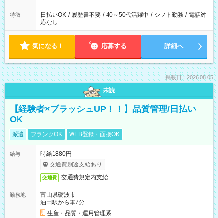
日払いOK
/
履歴書不要
/
40～50代活躍中
/
シフト勤務
/
電話対
特徴
応なし
気になる！
応募する
詳細へ
掲載日：2026.08.05
未読
【経験者×ブラッシュUP！！】品質管理/日払い
OK
派遣
ブランクOK
WEB登録・面接OK
時給1880円
給与
交通費別途支給あり
交通費規定内支給
交通費
富山県砺波市
勤務地
油田駅から車7分
生産・品質・運用管理系