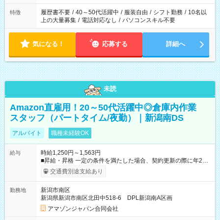
履歴書不要
/
40～50代活躍中
/
服装自由
/
シフト勤務
/
10名以
特徴
上の大量募集
/
電話対応なし
/
パソコンスキル不要
気になる！
応募する
詳細へ
未読
Amazon直雇用！20～50代活躍中◎倉庫内作業
スタッフ（パートタイム/夜勤）｜新潟南DS
アルバイト
職種未経験OK
時給1,250円～1,563円
給与
■昇給・昇格 一定の条件を満たした場合、契約更新の際に年2回
まで昇給の機会があります。 ■正社員登用制度あり ※月末締/翌
交通費別途支給あり
月25日支払い ※時間外手当、別途支給 ※深夜割増賃金 (22:00～
翌5:00までは時給が25%UPします) ☆給与前払い制度有！
新潟市南区
勤務地
☆Amazon直雇用で安定して働けます！ 【試用期間】試用期間
新潟県新潟市南区北田中518-6 DPL新潟南A区画
あり 試用期間の長さ：1週間 雇用形態、給与は本採用時と同じ
です。
アマゾンジャパン合同会社