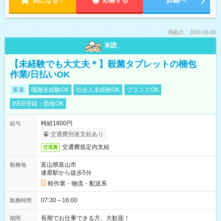
気になる！
応募する
詳細へ
掲載日：2026.08.05
未読
【未経験でも大丈夫＊】殺菌タブレットの梱包
作業/日払いOK
派遣
職種未経験OK
社会人未経験OK
ブランクOK
WEB登録・面接OK
時給1800円
給与
交通費別途支給あり
交通費規定内支給
交通費
富山県富山市
勤務地
速星駅から徒歩5分
軽作業・物流・配送系
07:30～16:00
勤務時間
長期でお仕事できる方、大歓迎！
期間