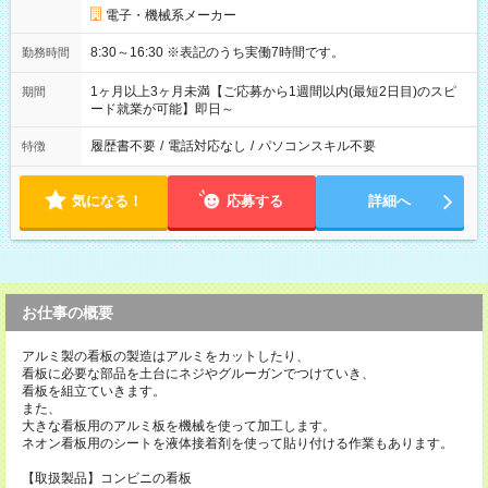
電子・機械系メーカー
8:30～16:30 ※表記のうち実働7時間です。
勤務時間
1ヶ月以上3ヶ月未満【ご応募から1週間以内(最短2日目)のスピ
期間
ード就業が可能】即日～
履歴書不要
/
電話対応なし
/
パソコンスキル不要
特徴
気になる！
応募する
詳細へ
お仕事の概要
アルミ製の看板の製造はアルミをカットしたり、
看板に必要な部品を土台にネジやグルーガンでつけていき、
看板を組立ていきます。
また、
大きな看板用のアルミ板を機械を使って加工します。
ネオン看板用のシートを液体接着剤を使って貼り付ける作業もあります。
【取扱製品】コンビニの看板