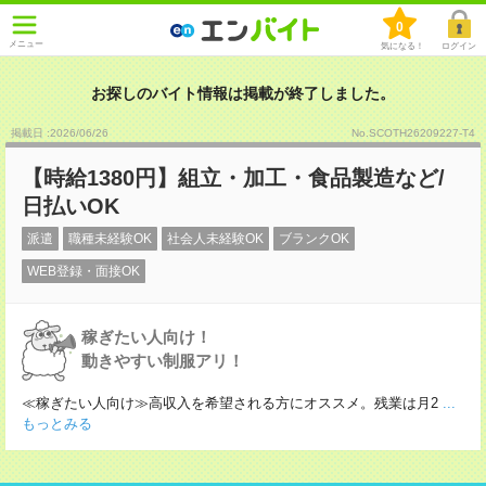
0
メニュー
気になる！
ログイン
お探しのバイト情報は掲載が終了しました。
掲載日 :2026
/
06
/
26
No.SCOTH26209227-T4
【時給1380円】組立・加工・食品製造など/
日払いOK
派遣
職種未経験OK
社会人未経験OK
ブランクOK
WEB登録・面接OK
稼ぎたい人向け！
動きやすい制服アリ！
≪稼ぎたい人向け≫高収入を希望される方にオススメ。残業は月2
...
もっとみる