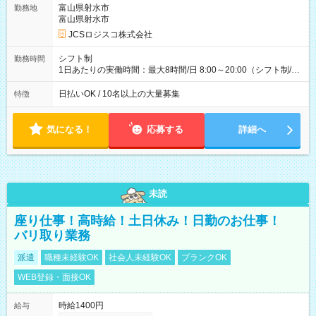
万円／週6日稼働 ・地方郊外エリア 月収40万円／週5日稼働 月
富山県射水市
勤務地
収40万円~50万円／週6日稼働 ＜モデルイメージ＞ ■月収50万
富山県射水市
円 (27歳男性/江東区在住)※元建築関係 1日150個配達×25日勤務
JCSロジスコ株式会社
(日休み) ■月収80万円(43歳男性/墨田区在住)※元営業 1日200個
配達×25日勤務(月休み) 【試用期間】試用期間なし
シフト制
勤務時間
1日あたりの実働時間：最大8時間/日 8:00～20:00（シフト制/実
働8時間） ※週5日勤務（場所次第では週4も有り） ※配達状況
によって時間外での勤務可能性有り ※案件により多少の前後あ
日払いOK / 10名以上の大量募集
特徴
り ※配達が完了次第、帰社OKです
気になる！
応募する
詳細へ
未読
座り仕事！高時給！土日休み！日勤のお仕事！
バリ取り業務
派遣
職種未経験OK
社会人未経験OK
ブランクOK
WEB登録・面接OK
時給1400円
給与