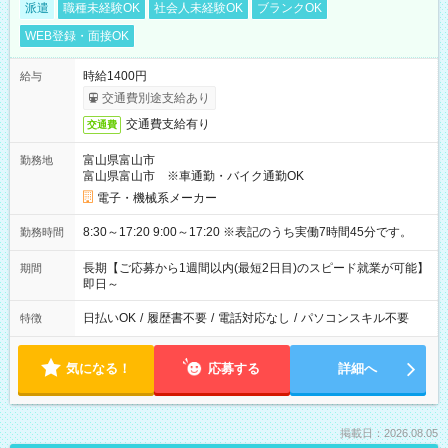
派遣
職種未経験OK
社会人未経験OK
ブランクOK
WEB登録・面接OK
時給1400円
給与
交通費別途支給あり
交通費支給有り
交通費
富山県富山市
勤務地
富山県富山市 ※車通勤・バイク通勤OK
電子・機械系メーカー
8:30～17:20 9:00～17:20 ※表記のうち実働7時間45分です。
勤務時間
長期【ご応募から1週間以内(最短2日目)のスピード就業が可能】
期間
即日～
日払いOK
/
履歴書不要
/
電話対応なし
/
パソコンスキル不要
特徴
気になる！
応募する
詳細へ
掲載日：2026.08.05