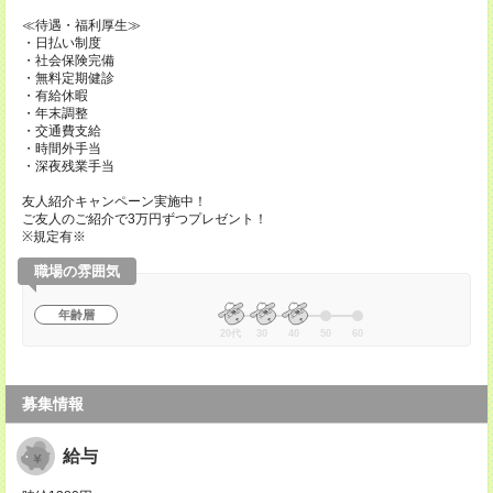
≪待遇・福利厚生≫
・日払い制度
・社会保険完備
・無料定期健診
・有給休暇
・年末調整
・交通費支給
・時間外手当
・深夜残業手当
友人紹介キャンペーン実施中！
ご友人のご紹介で3万円ずつプレゼント！
※規定有※
職場の雰囲気
年齢層
20代
30
40
50
60
募集情報
給与