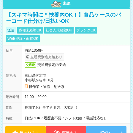
未読
【スキマ時間に＊扶養内OK！】食品ケースのバ
ーコード仕分け/日払いOK
派遣
職種未経験OK
社会人未経験OK
ブランクOK
WEB登録・面接OK
時給1350円
給与
交通費別途支給あり
交通費規定内支給
交通費
富山県射水市
勤務地
小杉駅から車10分
軽作業・物流・配送系
11:00～20:00
勤務時間
長期でお仕事できる方、大歓迎！
期間
日払いOK
/
履歴書不要
/
シフト勤務
/
電話対応なし
特徴