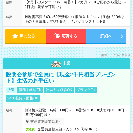
「できれば残業はしたくない」 など、ご希望を教えてください
【8月中のスタートOK！急募！】2カ月～ ■ご応募から最短2～
期間
ね。 ※Wワーク希望の方へ 今ご覧のお仕事で希望する勤務時間
3日後に就業が可能です！
と、もう1つのお仕事の勤務時間。 合計で週40時間を超える場
合は応募できません。
履歴書不要
/
40～50代活躍中
/
服装自由
/
シフト勤務
/
10名以
特徴
上の大量募集
/
電話対応なし
/
パソコンスキル不要
気になる！
応募する
詳細へ
掲載日：2026.08.04
未読
説明会参加で全員に【現金2千円相当プレゼン
ト】生活のお手伝い
派遣
職種未経験OK
社会人未経験OK
ブランクOK
WEB登録・面接OK
無資格未経験：時給1300円～ ■週払いOK ■扶養内OK ■日
給与
収1万400円以上
交通費別途支給あり
交通費全額支給（ガソリン代もOK！）
交通費