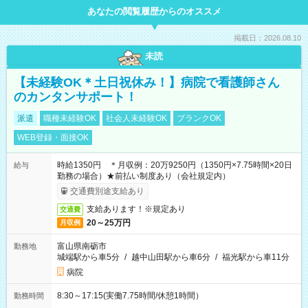
あなたの閲覧履歴からのオススメ
掲載日：2026.08.10
未読
【未経験OK＊土日祝休み！】病院で看護師さん
のカンタンサポート！
派遣
職種未経験OK
社会人未経験OK
ブランクOK
WEB登録・面接OK
時給1350円 ＊月収例：20万9250円（1350円×7.75時間×20日
給与
勤務の場合）★前払い制度あり（会社規定内）
交通費別途支給あり
支給あります！※規定あり
交通費
20～25万円
月収例
富山県南砺市
勤務地
城端駅から車5分
/
越中山田駅から車6分
/
福光駅から車11分
病院
8:30～17:15(実働7.75時間/休憩1時間）
勤務時間