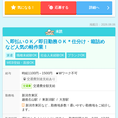
気になる！
応募する
詳細へ
掲載日：2026.08.06
未読
＼即払いＯＫ／即日勤務ＯＫ＊仕分け・箱詰め
など人気の軽作業！
派遣
職種未経験OK
社会人未経験OK
ブランクOK
WEB登録・面接OK
時給1100円～1500円 ★Wワーク不可
給与
交通費別途支給あり
交通費全額支給
交通費
新潟市東区
勤務地
越後石山駅
/
東新潟駅
/
大形駅
新潟市東区など…勤務地多数！通いやすい勤務地をご紹介し
ます。