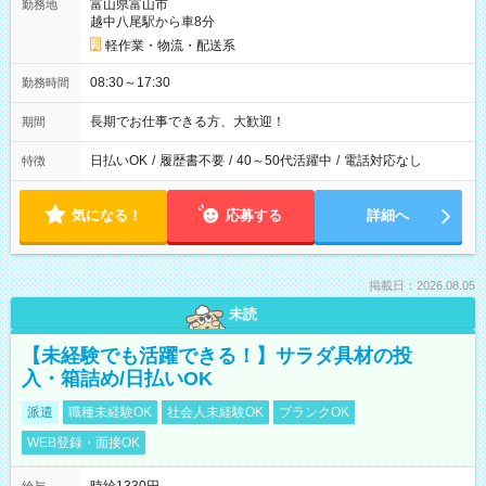
富山県富山市
勤務地
越中八尾駅から車8分
軽作業・物流・配送系
08:30～17:30
勤務時間
長期でお仕事できる方、大歓迎！
期間
日払いOK
/
履歴書不要
/
40～50代活躍中
/
電話対応なし
特徴
気になる！
応募する
詳細へ
掲載日：2026.08.05
未読
【未経験でも活躍できる！】サラダ具材の投
入・箱詰め/日払いOK
派遣
職種未経験OK
社会人未経験OK
ブランクOK
WEB登録・面接OK