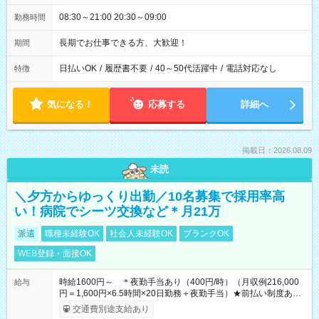
08:30～21:00 20:30～09:00
勤務時間
長期でお仕事できる方、大歓迎！
期間
日払いOK
/
履歴書不要
/
40～50代活躍中
/
電話対応なし
特徴
気になる！
応募する
詳細へ
掲載日：2026.08.09
未読
＼夕方からゆっくり出勤／10名募集で採用率高
い！病院でシーツ交換など＊月21万
派遣
職種未経験OK
社会人未経験OK
ブランクOK
WEB登録・面接OK
時給1600円～ ＊夜勤手当あり（400円/時）（月収例216,000
給与
円＝1,600円×6.5時間×20日勤務＋夜勤手当）★前払い制度あり
（会社規定内）
交通費別途支給あり