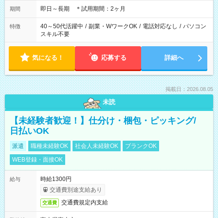
即日～長期 ＊試用期間：2ヶ月
期間
40～50代活躍中
/
副業・WワークOK
/
電話対応なし
/
パソコン
特徴
スキル不要
気になる！
応募する
詳細へ
掲載日：2026.08.05
未読
【未経験者歓迎！】仕分け・梱包・ピッキング/
日払いOK
派遣
職種未経験OK
社会人未経験OK
ブランクOK
WEB登録・面接OK
時給1300円
給与
交通費別途支給あり
交通費規定内支給
交通費