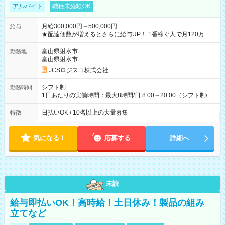
アルバイト
職種未経験OK
月給300,000円～500,000円
給与
★配達個数が増えるとさらに給与UP！ 1番稼ぐ人で月120万ほ
ど！ ・主要都市エリア 月収55万円／週5日稼働 月収65万~112
万円／週6日稼働 ・地方郊外エリア 月収40万円／週5日稼働 月
富山県射水市
勤務地
収40万円~50万円／週6日稼働 ＜モデルイメージ＞ ■月収50万
富山県射水市
円 (27歳男性/江東区在住)※元建築関係 1日150個配達×25日勤務
JCSロジスコ株式会社
(日休み) ■月収80万円(43歳男性/墨田区在住)※元営業 1日200個
配達×25日勤務(月休み) 【試用期間】試用期間なし
シフト制
勤務時間
1日あたりの実働時間：最大8時間/日 8:00～20:00（シフト制/実
働8時間） ※週5日勤務（場所次第では週4も有り） ※配達状況
によって時間外での勤務可能性有り ※案件により多少の前後あ
日払いOK / 10名以上の大量募集
特徴
り ※配達が完了次第、帰社OKです
気になる！
応募する
詳細へ
未読
給与即払いOK！高時給！土日休み！製品の組み
立てなど