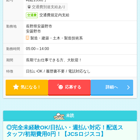
時給1330円
給与
交通費別途支給あり
交通費規定内支給
交通費
長野県安曇野市
勤務地
安曇野市
製造・建築・土木・製造技術系
05:00～14:00
勤務時間
長期でお仕事できる方、大歓迎！
期間
日払いOK
/
履歴書不要
/
電話対応なし
特徴
気になる！
応募する
詳細へ
未読
◎完全未経験OK/日払い・週払い対応！配送ス
タッフ/初期費用0円！【JCSロジスコ】