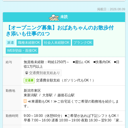
掲載日：2026.08.09
未読
【オープニング募集】おばあちゃんのお散歩付
き添いも仕事の1つ
派遣
職種未経験OK
社会人未経験OK
ブランクOK
WEB登録・面接OK
無資格未経験：時給1250円～ ■週払いOK ■扶養内OK ■日
給与
収1万円以上
交通費別途支給あり
交通費全額支給（ガソリン代もOK！）
交通費
新潟市東区
勤務地
東新潟駅
/
大形駅
/
越後石山駅
≪車通勤もOK！≫ご自宅近くでご希望の勤務地を紹介しま
す。
9:00～18:00（休憩60分） ■ご希望があれば下記シフトもOK！
勤務時間
早番 7:00～16:00 遅番 10:00～19:00 夜勤 16:30～翌9:30 「家族
と休みを合わせたい」 「余裕を持って夕飯の準備がしたい」