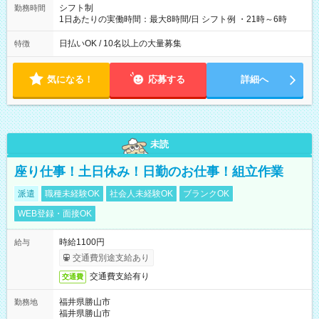
シフト制
勤務時間
1日あたりの実働時間：最大8時間/日 シフト例 ・21時～6時
日払いOK / 10名以上の大量募集
特徴
気になる！
応募する
詳細へ
未読
座り仕事！土日休み！日勤のお仕事！組立作業
派遣
職種未経験OK
社会人未経験OK
ブランクOK
WEB登録・面接OK
時給1100円
給与
交通費別途支給あり
交通費支給有り
交通費
福井県勝山市
勤務地
福井県勝山市