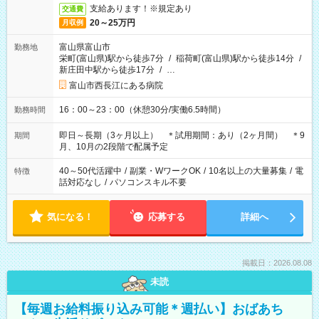
支給あります！※規定あり
交通費
20～25万円
月収例
富山県富山市
勤務地
栄町(富山県)駅から徒歩7分
/
稲荷町(富山県)駅から徒歩14分
/
新庄田中駅から徒歩17分
/
…
富山市西長江にある病院
16：00～23：00（休憩30分/実働6.5時間）
勤務時間
即日～長期（3ヶ月以上） ＊試用期間：あり（2ヶ月間） ＊9
期間
月、10月の2段階で配属予定
40～50代活躍中
/
副業・WワークOK
/
10名以上の大量募集
/
電
特徴
話対応なし
/
パソコンスキル不要
気になる！
応募する
詳細へ
掲載日：2026.08.08
未読
【毎週お給料振り込み可能＊週払い】おばあち