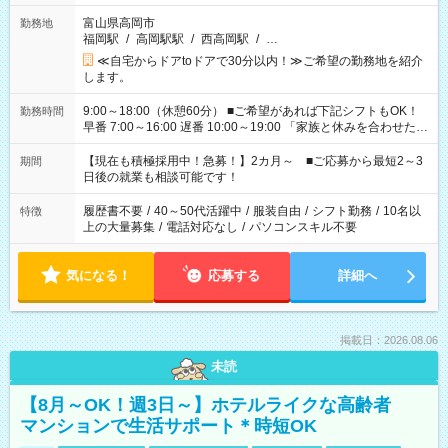
富山県高岡市
勤務地
福岡駅
/
高岡駅駅
/
西高岡駅
/
…
≪自宅からドアtoドアで30分以内！≫ご希望の勤務地を紹介
します。
9:00～18:00（休憩60分） ■ご希望があれば下記シフトもOK！
勤務時間
早番 7:00～16:00 遅番 10:00～19:00 「家族と休みを合わせた
い」 「余裕を持って夕飯の準備がしたい」 「できれば残業はし
たくない」 など、ご希望を教えてくださいね。 ※Wワーク希望
【現在も積極採用中！急募！】2カ月～ ■ご応募から最短2～3
期間
の方へ 今ご覧のお仕事で希望する勤務時間と、もう1つのお仕事
日後の就業も相談可能です！
の勤務時間。 合計で週40時間を超える場合は応募できません。
履歴書不要
/
40～50代活躍中
/
服装自由
/
シフト勤務
/
10名以
特徴
上の大量募集
/
電話対応なし
/
パソコンスキル不要
気になる！
応募する
詳細へ
掲載日：2026.08.06
未読
【8月～OK！週3日～】ホテルライクな高齢者
マンションで生活サポート＊時短OK