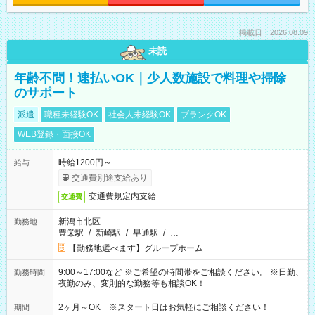
掲載日：2026.08.09
未読
年齢不問！速払いOK｜少人数施設で料理や掃除
のサポート
派遣
職種未経験OK
社会人未経験OK
ブランクOK
WEB登録・面接OK
時給1200円～
給与
交通費別途支給あり
交通費規定内支給
交通費
新潟市北区
勤務地
豊栄駅
/
新崎駅
/
早通駅
/
…
【勤務地選べます】グループホーム
9:00～17:00など ※ご希望の時間帯をご相談ください。 ※日勤、
勤務時間
夜勤のみ、変則的な勤務等も相談OK！
2ヶ月～OK ※スタート日はお気軽にご相談ください！
期間