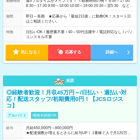
週5フルタイムがメインです！ ＜勤務時間の例＞ 8:00～17:00
勤務時間
8:30～17:30 9:00～18:00 10:00～19:00 20:30～翌5:30 など ★
その他にも勤務時間多数！ 日勤のみ、残業なし、交替制など
ご希望を教えてください！
即日～長期 ★応募から「最短2日後」に勤務OK！スタート日
期間
はご相談ください。
日払いOK
/
履歴書不要
/
40～50代活躍中
/
電話対応なし
/
パソ
特徴
コンスキル不要
気になる！
応募する
詳細へ
未読
◎経験者歓迎！月収45万円～/日払い・週払い対
応！配送スタッフ/初期費用0円！【JCSロジス
コ】
アルバイト
職種未経験OK
月給450,000円～800,000円
給与
★配達個数が増えるとさらに給与UP！ 1番稼ぐ人で月120万ほ
ど！ ・主要都市エリア 月収55万円／週5日稼働 月収65万~112