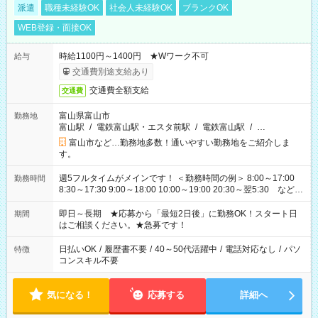
派遣
職種未経験OK
社会人未経験OK
ブランクOK
WEB登録・面接OK
時給1100円～1400円 ★Wワーク不可
給与
交通費別途支給あり
交通費全額支給
交通費
富山県富山市
勤務地
富山駅
/
電鉄富山駅・エスタ前駅
/
電鉄富山駅
/
…
富山市など…勤務地多数！通いやすい勤務地をご紹介しま
す。
週5フルタイムがメインです！ ＜勤務時間の例＞ 8:00～17:00
勤務時間
8:30～17:30 9:00～18:00 10:00～19:00 20:30～翌5:30 など ★
その他にも勤務時間多数！ 日勤のみ、残業なし、交替制など
ご希望を教えてください！
即日～長期 ★応募から「最短2日後」に勤務OK！スタート日
期間
はご相談ください。★急募です！
日払いOK
/
履歴書不要
/
40～50代活躍中
/
電話対応なし
/
パソ
特徴
コンスキル不要
気になる！
応募する
詳細へ