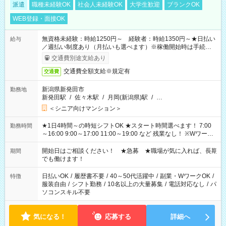
派遣
職種未経験OK
社会人未経験OK
大学生歓迎
ブランクOK
WEB登録・面接OK
無資格未経験：時給1250円～ 経験者：時給1350円～★日払い
給与
／週払い制度あり（月払いも選べます）※稼働開始時は手続き完
了次第のお支払いとなります。
交通費別途支給あり
交通費全額支給※規定有
交通費
新潟県新発田市
勤務地
新発田駅
/
佐々木駅
/
月岡(新潟県)駅
/
…
＜シニア向けマンション＞
★1日4時間～の時短シフトOK ★スタート時間選べます！ 7:00
勤務時間
～16:00 9:00～17:00 11:00～19:00 など 残業なし！ ※Wワーク
の場合、他のお仕事と合わせ週40時間超の就業はご案内できま
せん ※法令に基づき、週20時間以上勤務は社会保険への加入対
開始日はご相談ください！ ★急募 ★職場が気に入れば、長期
期間
象となります ※労働者派遣法（日雇い派遣の原則禁止）によ
でも働けます！
り、短時間・短期間の就業はご案内が難しい場合があります
日払いOK
/
履歴書不要
/
40～50代活躍中
/
副業・WワークOK
/
特徴
服装自由
/
シフト勤務
/
10名以上の大量募集
/
電話対応なし
/
パ
ソコンスキル不要
気になる！
応募する
詳細へ