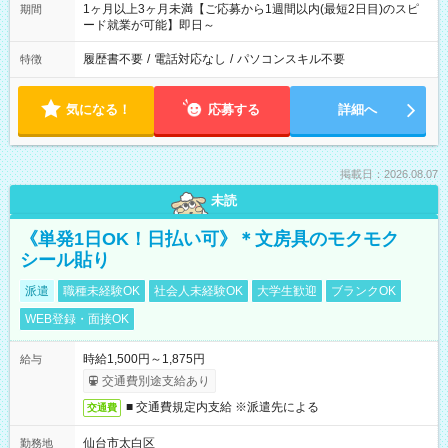
1ヶ月以上3ヶ月未満【ご応募から1週間以内(最短2日目)のスピ
期間
ード就業が可能】即日～
履歴書不要
/
電話対応なし
/
パソコンスキル不要
特徴
気になる！
応募する
詳細へ
掲載日：2026.08.07
未読
《単発1日OK！日払い可》＊文房具のモクモク
シール貼り
派遣
職種未経験OK
社会人未経験OK
大学生歓迎
ブランクOK
WEB登録・面接OK
時給1,500円～1,875円
給与
交通費別途支給あり
■ 交通費規定内支給 ※派遣先による
交通費
仙台市太白区
勤務地