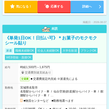
気になる！
応募する
詳細へ
掲載日：2026.08.07
未読
《単発1日OK！日払い可》＊お菓子のモクモク
シール貼り
派遣
職種未経験OK
社会人未経験OK
大学生歓迎
ブランクOK
WEB登録・面接OK
時給1,500円～1,875円
給与
交通費別途支給あり
■ 交通費規定内支給 ※派遣先による
交通費
宮城県名取市
勤務地
名取駅からバイク・車
/
仙台空港(鉄道)駅からバイク・車
/
館
腰駅からバイク・車
/
…
■物流センターなど ■勤務地選べます