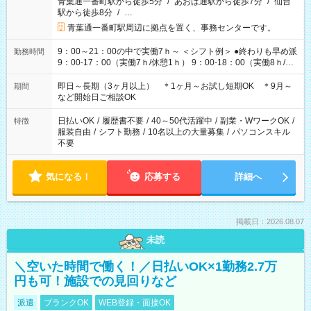
青葉通一番町駅から徒歩5分
/
あおば通駅から徒歩7分
/
仙台
駅から徒歩8分
/
…
青葉通一番町駅周辺に拠点を置く、事務センターです。
9：00～21：00の中で実働7ｈ～ ＜シフト例＞ ●終わりも早め派
勤務時間
9：00-17：00（実働7ｈ/休憩1ｈ） 9：00-18：00（実働8ｈ/休
憩1ｈ） 10：00-19：00（実働8ｈ/休憩1ｈ） ●朝ゆっくり派
11：00-20：00（実働8ｈ/休憩1ｈ） 12：00-20：00（実働7ｈ/
即日～長期（3ヶ月以上） ＊1ヶ月～お試し短期OK ＊9月～
期間
休憩1ｈ） 12：00-21：00（実働8ｈ/休憩1ｈ） 13：00-22：
など開始日ご相談OK
00（実働8ｈ/休憩1ｈ） ＊時間帯固定OK
日払いOK
/
履歴書不要
/
40～50代活躍中
/
副業・WワークOK
/
特徴
服装自由
/
シフト勤務
/
10名以上の大量募集
/
パソコンスキル
不要
気になる！
応募する
詳細へ
掲載日：2026.08.07
未読
＼空いた時間で働く！／日払いOK×1勤務2.7万
円も可！施設での見回りなど
派遣
ブランクOK
WEB登録・面接OK