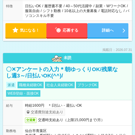
日払いOK
/
履歴書不要
/
40～50代活躍中
/
副業・WワークOK
/
特徴
服装自由
/
シフト勤務
/
10名以上の大量募集
/
電話対応なし
/
パ
ソコンスキル不要
気になる！
応募する
詳細へ
掲載日：2026.07.31
未読
〇✕アンケートの入力＊朝ゆっくりOK/残業な
し週3～/日払いOK(^^)/
派遣
職種未経験OK
社会人未経験OK
ブランクOK
WEB登録・面接OK
時給1600円 ＊日払い・週払いOK
給与
交通費別途支給あり
交通時支給あり（上限15,000円まで/月）
交通費
仙台市青葉区
勤務地