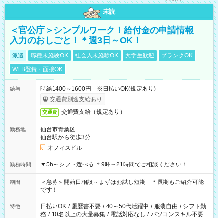
未読
＜官公庁＞シンプルワーク！給付金の申請情報
入力のおしごと！＊週3日～OK！
派遣
職種未経験OK
社会人未経験OK
大学生歓迎
ブランクOK
WEB登録・面接OK
時給1400～1600円 ※日払いOK(規定あり)
給与
交通費別途支給あり
交通費支給（規定あり）
交通費
仙台市青葉区
勤務地
仙台駅から徒歩3分
オフィスビル
▼5h～シフト選べる ＊9時～21時間でご相談ください！
勤務時間
＜急募＞開始日相談～まずはお試し短期 ＊長期もご紹介可能
期間
です！
日払いOK
/
履歴書不要
/
40～50代活躍中
/
服装自由
/
シフト勤
特徴
務
/
10名以上の大量募集
/
電話対応なし
/
パソコンスキル不要