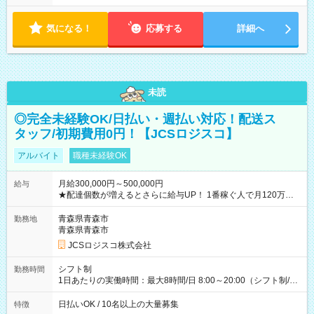
気になる！
応募する
詳細へ
未読
◎完全未経験OK/日払い・週払い対応！配送ス
タッフ/初期費用0円！【JCSロジスコ】
アルバイト
職種未経験OK
月給300,000円～500,000円
給与
★配達個数が増えるとさらに給与UP！ 1番稼ぐ人で月120万ほ
ど！ ・主要都市エリア 月収55万円／週5日稼働 月収65万~112
万円／週6日稼働 ・地方郊外エリア 月収40万円／週5日稼働 月
青森県青森市
勤務地
収40万円~50万円／週6日稼働 ＜モデルイメージ＞ ■月収50万
青森県青森市
円 (27歳男性/江東区在住)※元建築関係 1日150個配達×25日勤務
JCSロジスコ株式会社
(日休み) ■月収80万円(43歳男性/墨田区在住)※元営業 1日200個
配達×25日勤務(月休み) 【試用期間】試用期間なし
シフト制
勤務時間
1日あたりの実働時間：最大8時間/日 8:00～20:00（シフト制/実
働8時間） ※週5日勤務（場所次第では週4も有り） ※配達状況
によって時間外での勤務可能性有り ※案件により多少の前後あ
日払いOK / 10名以上の大量募集
特徴