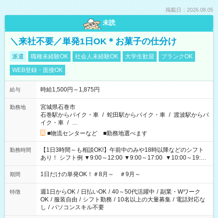
掲載日：2026.08.05
未読
＼来社不要／単発1日OK＊お菓子の仕分け
派遣
職種未経験OK
社会人未経験OK
大学生歓迎
ブランクOK
WEB登録・面接OK
時給1,500円～1,875円
給与
宮城県石巻市
勤務地
石巻駅からバイク・車
/
蛇田駅からバイク・車
/
渡波駅からバ
イク・車
/
…
■物流センターなど ■勤務地選べます
【1日3時間～も相談OK!】午前中のみや18時以降などのシフト
勤務時間
あり！ シフト例 ▼9:00～12:00 ▼9:00～17:00 ▼10:00～19:00
▼18:00～21:00
1日だけの単発OK！＃8月～ ＃9月～
期間
週1日からOK
/
日払いOK
/
40～50代活躍中
/
副業・Wワーク
特徴
OK
/
服装自由
/
シフト勤務
/
10名以上の大量募集
/
電話対応な
し
/
パソコンスキル不要