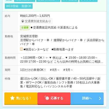
WEB登録・面接OK
時給1,200円～1,625円
給与
交通費別途支給あり
■ 交通費規定内支給 ※派遣先による
交通費
宮城県亘理郡
勤務地
亘理駅からバイク・車
/
逢隈駅からバイク・車
/
浜吉田駅から
バイク・車
■物流センターなど ■勤務地選べます
＜1日3時間～OK！＞ ▼ 例えば… ▼ 15:00～18:00 15:00～
勤務時間
22:00 17:00～22:00 など こちら以外の時間もお気軽にご相談く
ださい！
1日だけの単発OK！ ＃8月～ ＃9月～
期間
週1日からOK
/
日払いOK
/
履歴書不要
/
40～50代活躍中
/
副
特徴
業・WワークOK
/
服装自由
/
シフト勤務
/
10名以上の大量募
集
/
電話対応なし
/
パソコンスキル不要
気になる！
応募する
詳細へ