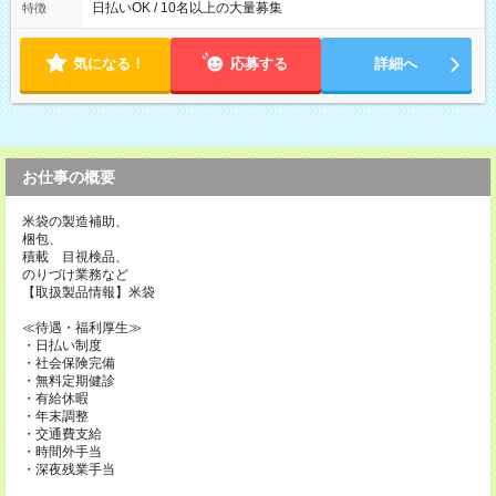
によって時間外での勤務可能性有り ※案件により多少の前後あ
日払いOK / 10名以上の大量募集
特徴
り ※配達が完了次第、帰社OKです
気になる！
応募する
詳細へ
お仕事の概要
米袋の製造補助、
梱包、
積載 目視検品、
のりづけ業務など
【取扱製品情報】米袋
≪待遇・福利厚生≫
・日払い制度
・社会保険完備
・無料定期健診
・有給休暇
・年末調整
・交通費支給
・時間外手当
・深夜残業手当