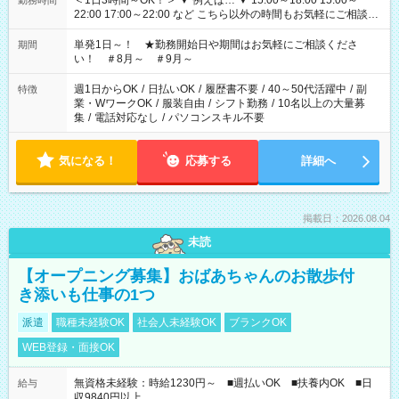
＜1日3時間～OK！＞ ▼ 例えば… ▼ 15:00～18:00 15:00～
勤務時間
22:00 17:00～22:00 など こちら以外の時間もお気軽にご相談く
ださい！
単発1日～！ ★勤務開始日や期間はお気軽にご相談くださ
期間
い！ ＃8月～ ＃9月～
週1日からOK
/
日払いOK
/
履歴書不要
/
40～50代活躍中
/
副
特徴
業・WワークOK
/
服装自由
/
シフト勤務
/
10名以上の大量募
集
/
電話対応なし
/
パソコンスキル不要
気になる！
応募する
詳細へ
掲載日：2026.08.04
未読
【オープニング募集】おばあちゃんのお散歩付
き添いも仕事の1つ
派遣
職種未経験OK
社会人未経験OK
ブランクOK
WEB登録・面接OK
無資格未経験：時給1230円～ ■週払いOK ■扶養内OK ■日
給与
収9840円以上