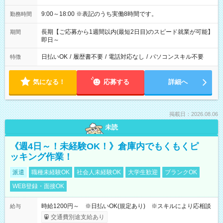
9:00～18:00 ※表記のうち実働8時間です。
勤務時間
長期【ご応募から1週間以内(最短2日目)のスピード就業が可能】
期間
即日～
日払いOK
/
履歴書不要
/
電話対応なし
/
パソコンスキル不要
特徴
気になる！
応募する
詳細へ
掲載日：2026.08.06
未読
《週4日～！未経験OK！》倉庫内でもくもくピ
ッキング作業！
派遣
職種未経験OK
社会人未経験OK
大学生歓迎
ブランクOK
WEB登録・面接OK
時給1200円～ ※日払いOK(規定あり) ※スキルにより応相談
給与
交通費別途支給あり