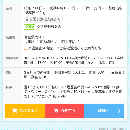
時給1500円～ 夜勤時給1820円～ 日収2.7万円～（夜勤時給
給与
1820円×15h）
交通費別途支給あり
交通費全額支給
交通費
宮城県大崎市
勤務地
古川駅
/
東大崎駅
/
川渡温泉駅
/
…
介護施設や病院 ※ご自宅近辺からご案内可能
≪シフト例≫ 10:00～15:00（実働5時間） 12:00～17:00（実働
勤務時間
5時間） 17:00～翌10:00（実働15時間）など ご希望に応じて、
働く時間は調整できます！ お気軽に担当へ相談ください！
3ヵ月までの短期 ※職場が気に入れば、長期もOK！ ★急募！
期間
即日勤務もOK！
週1日からOK
/
日払いOK
/
履歴書不要
/
40～50代活躍中
/
副
特徴
業・WワークOK
/
シフト勤務
/
10名以上の大量募集
/
電話対応
なし
/
パソコンスキル不要
気になる！
応募する
詳細へ
掲載日：2026.08.05