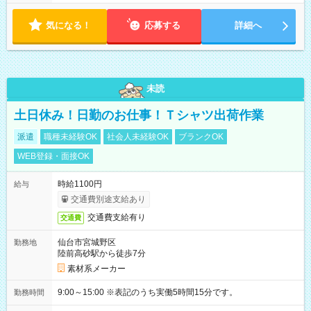
り ※配達が完了次第、帰社OKです
気になる！
応募する
詳細へ
未読
土日休み！日勤のお仕事！Ｔシャツ出荷作業
派遣
職種未経験OK
社会人未経験OK
ブランクOK
WEB登録・面接OK
時給1100円
給与
交通費別途支給あり
交通費支給有り
交通費
仙台市宮城野区
勤務地
陸前高砂駅から徒歩7分
素材系メーカー
9:00～15:00 ※表記のうち実働5時間15分です。
勤務時間