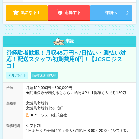
気になる！
応募する
詳細へ
未読
◎経験者歓迎！月収45万円～/日払い・週払い対
応！配送スタッフ/初期費用0円！【JCSロジス
コ】
アルバイト
職種未経験OK
月給450,000円～800,000円
給与
★配達個数が増えるとさらに給与UP！ 1番稼ぐ人で月120万ほ
ど！ ・主要都市エリア 月収55万円／週5日稼働 月収65万~112
万円／週6日稼働 ・地方郊外エリア 月収40万円／週5日稼働 月
宮城県宮城郡
勤務地
収40万円~50万円／週6日稼働 ＜モデルイメージ＞ ■月収50万
宮城県宮城郡七ヶ浜町
円 (27歳男性/江東区在住)※元建築関係 1日150個配達×25日勤務
JCSロジスコ株式会社
(日休み) ■月収80万円(43歳男性/墨田区在住)※元営業 1日200個
配達×25日勤務(月休み) 【試用期間】試用期間なし
シフト制
勤務時間
1日あたりの実働時間：最大8時間/日 8:00～20:00（シフト制/実
働8時間） ※週5日勤務（場所次第では週4も有り） ※配達状況