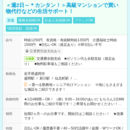
＜週2日～＊カンタン！＞高級マンションで買い
物代行などの生活サポート！
派遣
職種未経験OK
社会人未経験OK
ブランクOK
WEB登録・面接OK
時給1250円 有資格・有経験時給1350円 介護福祉士時給
給与
1500円 ■日払いOK（規定あり）※即日払い不可
交通費別途支給あり
交通費全額支給 ■ガソリン代も全額支給（規定あ
交通費
り） ■無料駐車場もご相談ください
岩手県盛岡市
勤務地
盛岡駅
/
厨川駅
/
仙北町駅
/
…
＜選べる勤務地＞シニア向けマンション ※他にもさまざま
な施設をご紹介できます！
★1日4時間～OK！ （例）9:00～18:00のあいだ もちろん1日8時
勤務時間
間のお仕事もご紹介可能です！ご希望をお聞かせください！★
家庭の都合でお休みが必要な場合も遠慮なくご相談ください。
※週最低15時間以上の勤務が必要です
短期2ヵ月～のお仕事です。開始日はご相談ください！ ★急募
期間
です！
日払いOK
/
履歴書不要
/
40～50代活躍中
/
副業・WワークOK
/
特徴