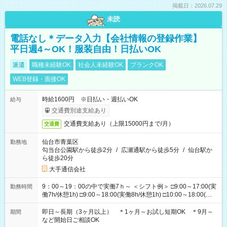
掲載日：2026.07.29
未読
電話なし＊データ入力【会社情報の登録作業】
平日週4～OK！服装自由！日払いOK
派遣
職種未経験OK
社会人未経験OK
ブランクOK
WEB登録・面接OK
時給1600円 ※日払い・週払いOK
給与
交通費別途支給あり
交通費支給あり（上限15000円まで/月）
交通費
仙台市青葉区
勤務地
勾当台公園駅から徒歩2分
/
広瀬通駅から徒歩5分
/
仙台駅か
ら徒歩20分
大手通信会社
9：00～19：00の中で実働7ｈ～ ＜シフト例＞ □9:00～17:00(実
勤務時間
働7h/休憩1h) □9:00～18:00(実働8h/休憩1h) □10:00～18:00(実
働7h/休憩1h) □10:00～19:00(実働8h/休憩1h) ＊時間固定ＯＫ
即日～長期（3ヶ月以上） ＊1ヶ月～お試し短期OK ＊9月～
期間
など開始日ご相談OK