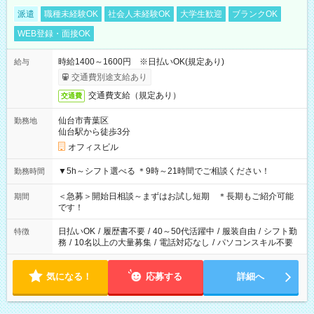
派遣
職種未経験OK
社会人未経験OK
大学生歓迎
ブランクOK
WEB登録・面接OK
時給1400～1600円 ※日払いOK(規定あり)
給与
交通費別途支給あり
交通費支給（規定あり）
交通費
仙台市青葉区
勤務地
仙台駅から徒歩3分
オフィスビル
▼5h～シフト選べる ＊9時～21時間でご相談ください！
勤務時間
＜急募＞開始日相談～まずはお試し短期 ＊長期もご紹介可能
期間
です！
日払いOK
/
履歴書不要
/
40～50代活躍中
/
服装自由
/
シフト勤
特徴
務
/
10名以上の大量募集
/
電話対応なし
/
パソコンスキル不要
気になる！
応募する
詳細へ