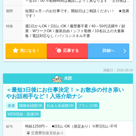
～翌10：00 ※勤務時間は施設によって異なります 「土日祝は休
みたい」 「しっかり稼ぎたい」 「もう少し遅い時間から始めた
い」など ご希望にあったお仕事をご案内いたします。 ※未経験
短期2ヵ月～のお仕事です。開始日はご相談ください！ ★急募
期間
の方の場合は1～2ヶ月間は日中での仕事を経験いただき、 お
です！
仕事に慣れてからの夜勤になります。 ★家庭の都合でお休みが
必要な場合も遠慮なくご相談ください。
週1日からOK
/
日払いOK
/
履歴書不要
/
40～50代活躍中
/
副
特徴
業・WワークOK
/
服装自由
/
シフト勤務
/
10名以上の大量募
集
/
電話対応なし
/
パソコンスキル不要
気になる！
応募する
詳細へ
掲載日：2026.08.04
未読
＜最短3日後にお仕事決定！＞お散歩の付き添い
やお話相手など！入浴介助ナシ
派遣
職種未経験OK
社会人未経験OK
ブランクOK
WEB登録・面接OK
時給1250円～ ■日払いOK（規定あり）※即日払い不可
給与
交通費別途支給あり