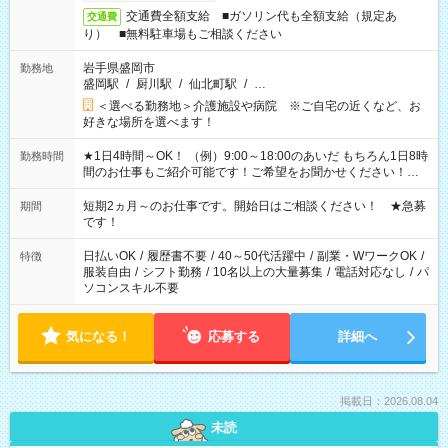
交通費全額支給 ■ガソリン代も全額支給（規定あ
交通費
り） ■無料駐車場もご相談ください
岩手県盛岡市
勤務地
盛岡駅
/
厨川駅
/
仙北町駅
/
…
＜選べる勤務地＞介護施設や病院 ※ご自宅の近くなど、お
好きな場所を選べます！
★1日4時間～OK！ （例）9:00～18:00のあいだ もちろん1日8時
勤務時間
間のお仕事もご紹介可能です！ご希望をお聞かせください！★
家庭の都合でお休みが必要な場合も遠慮なくご相談ください。
※週最低15時間以上の勤務が必要です
短期2ヵ月～のお仕事です。開始日はご相談ください！ ★急募
期間
です！
日払いOK
/
履歴書不要
/
40～50代活躍中
/
副業・WワークOK
/
特徴
服装自由
/
シフト勤務
/
10名以上の大量募集
/
電話対応なし
/
パ
ソコンスキル不要
気になる！
応募する
詳細へ
掲載日：2026.08.04
未読