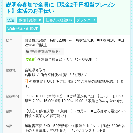
説明会参加で全員に【現金2千円相当プレゼン
ト】生活のお手伝い
派遣
職種未経験OK
社会人未経験OK
ブランクOK
WEB登録・面接OK
無資格未経験：時給1230円～ ■週払いOK ■扶養内OK ■日
給与
収9840円以上
交通費別途支給あり
交通費全額支給（ガソリン代もOK！）
交通費
宮城県名取市
勤務地
名取駅
/
仙台空港(鉄道)駅
/
館腰駅
/
…
≪車通勤もOK！≫ご自宅近くでご希望の勤務地を紹介しま
す。
9:00～18:00（休憩60分） ■ご希望があれば下記シフトもOK！
勤務時間
早番 7:00～16:00 遅番 10:00～19:00 「家族と休みを合わせた
い」 「余裕を持って夕飯の準備がしたい」 「できれば残業はし
たくない」 など、ご希望を教えてくださいね。 ※Wワーク希望
【現在も積極採用中！急募！】2カ月～ ■ご応募から最短2～3
期間
の方へ 今ご覧のお仕事で希望する勤務時間と、もう1つのお仕事
日後の就業も相談可能です！
の勤務時間。 合計で週40時間を超える場合は応募できません。
履歴書不要
/
40～50代活躍中
/
服装自由
/
シフト勤務
/
10名以
特徴
上の大量募集
/
電話対応なし
/
パソコンスキル不要