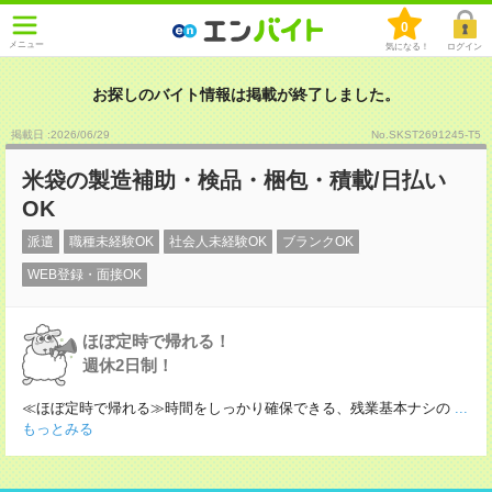
0
メニュー
気になる！
ログイン
お探しのバイト情報は掲載が終了しました。
掲載日 :2026
/
06
/
29
No.SKST2691245-T5
米袋の製造補助・検品・梱包・積載/日払い
OK
派遣
職種未経験OK
社会人未経験OK
ブランクOK
WEB登録・面接OK
ほぼ定時で帰れる！
週休2日制！
≪ほぼ定時で帰れる≫時間をしっかり確保できる、残業基本ナシの
...
もっとみる