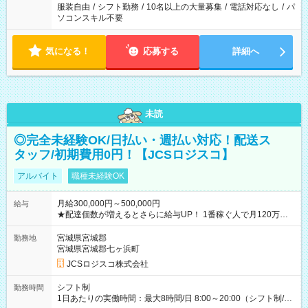
服装自由
/
シフト勤務
/
10名以上の大量募集
/
電話対応なし
/
パ
ソコンスキル不要
気になる！
応募する
詳細へ
未読
◎完全未経験OK/日払い・週払い対応！配送ス
タッフ/初期費用0円！【JCSロジスコ】
アルバイト
職種未経験OK
月給300,000円～500,000円
給与
★配達個数が増えるとさらに給与UP！ 1番稼ぐ人で月120万ほ
ど！ ・主要都市エリア 月収55万円／週5日稼働 月収65万~112
万円／週6日稼働 ・地方郊外エリア 月収40万円／週5日稼働 月
宮城県宮城郡
勤務地
収40万円~50万円／週6日稼働 ＜モデルイメージ＞ ■月収50万
宮城県宮城郡七ヶ浜町
円 (27歳男性/江東区在住)※元建築関係 1日150個配達×25日勤務
JCSロジスコ株式会社
(日休み) ■月収80万円(43歳男性/墨田区在住)※元営業 1日200個
配達×25日勤務(月休み) 【試用期間】試用期間なし
シフト制
勤務時間
1日あたりの実働時間：最大8時間/日 8:00～20:00（シフト制/実