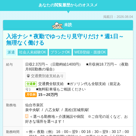
あなたの閲覧履歴からのオススメ
掲載日：2026.08.04
未読
入浴ナシ＊夜勤でゆったり見守りだけ＊週1日～
無理なく働ける
派遣
社会人未経験OK
ブランクOK
WEB登録・面接OK
日収2.3万円～（日勤時給1400円） ■月収例18.7万円～（夜勤
給与
月8回勤務の場合）
交通費別途支給あり
交通費全額支給 ■ガソリン代も全額支給（規定あ
交通費
り） ■無料駐車場もご相談ください
15～20万円
月収例
仙台市泉区
勤務地
泉中央駅
/
八乙女駅
/
黒松(宮城県)駅
＜選べる勤務地＞介護施設や病院 ※ご自宅の近くなど、お
好きな場所を選べます！
＜例＞ 夜勤（例） 16：00～翌9：00 16：30～翌9：30 17：00
勤務時間