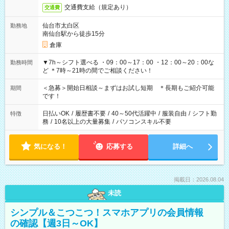
交通費支給（規定あり）
交通費
仙台市太白区
勤務地
南仙台駅から徒歩15分
倉庫
▼7h～シフト選べる ・09：00～17：00 ・12：00～20：00な
勤務時間
ど ＊7時～21時の間でご相談ください！
＜急募＞開始日相談～まずはお試し短期 ＊長期もご紹介可能
期間
です！
日払いOK
/
履歴書不要
/
40～50代活躍中
/
服装自由
/
シフト勤
特徴
務
/
10名以上の大量募集
/
パソコンスキル不要
気になる！
応募する
詳細へ
掲載日：2026.08.04
未読
シンプル＆こつこつ！スマホアプリの会員情報
の確認【週3日～OK】