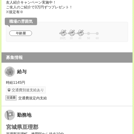
友人紹介キャンペーン実施中！
ご友人のご紹介で3万円ずつプレゼント！
※規定有※
職場の雰囲気
年齢層
20代
30
40
50
60
募集情報
給与
時給1145円
交通費別途支給あり
交通費規定内支給
交通費
勤務地
宮城県亘理郡