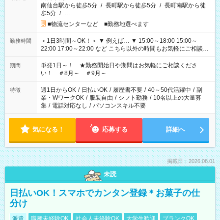
南仙台駅から徒歩5分
/
長町駅から徒歩5分
/
長町南駅から徒
歩5分
/
…
■物流センターなど ■勤務地選べます
＜1日3時間～OK！＞ ▼ 例えば… ▼ 15:00～18:00 15:00～
勤務時間
22:00 17:00～22:00 など こちら以外の時間もお気軽にご相談く
ださい！
単発1日～！ ★勤務開始日や期間はお気軽にご相談くださ
期間
い！ ＃8月～ ＃9月～
週1日からOK
/
日払いOK
/
履歴書不要
/
40～50代活躍中
/
副
特徴
業・WワークOK
/
服装自由
/
シフト勤務
/
10名以上の大量募
集
/
電話対応なし
/
パソコンスキル不要
気になる！
応募する
詳細へ
掲載日：2026.08.01
未読
日払いOK！スマホでカンタン登録＊お菓子の仕
分け
派遣
職種未経験OK
社会人未経験OK
大学生歓迎
ブランクOK