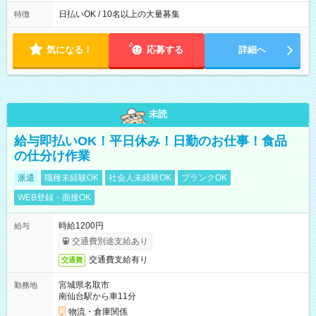
働8時間） ※週5日勤務（場所次第では週4も有り） ※配達状況
によって時間外での勤務可能性有り ※案件により多少の前後あ
日払いOK / 10名以上の大量募集
特徴
り ※配達が完了次第、帰社OKです
気になる！
応募する
詳細へ
未読
給与即払いOK！平日休み！日勤のお仕事！食品
の仕分け作業
派遣
職種未経験OK
社会人未経験OK
ブランクOK
WEB登録・面接OK
時給1200円
給与
交通費別途支給あり
交通費支給有り
交通費
宮城県名取市
勤務地
南仙台駅から車11分
物流・倉庫関係