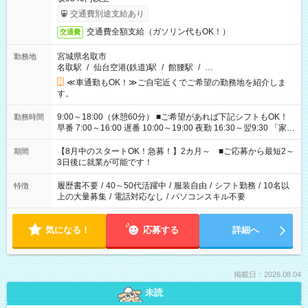
交通費別途支給あり
交通費全額支給（ガソリン代もOK！）
交通費
宮城県名取市
勤務地
名取駅
/
仙台空港(鉄道)駅
/
館腰駅
/
…
≪車通勤もOK！≫ご自宅近くでご希望の勤務地を紹介しま
す。
9:00～18:00（休憩60分） ■ご希望があれば下記シフトもOK！
勤務時間
早番 7:00～16:00 遅番 10:00～19:00 夜勤 16:30～翌9:30 「家族
と休みを合わせたい」 「余裕を持って夕飯の準備がしたい」
「できれば残業はしたくない」 など、ご希望を教えてください
【8月中のスタートOK！急募！】2カ月～ ■ご応募から最短2～
期間
ね。 ※Wワーク希望の方へ 今ご覧のお仕事で希望する勤務時間
3日後に就業が可能です！
と、もう1つのお仕事の勤務時間。 合計で週40時間を超える場
合は応募できません。
履歴書不要
/
40～50代活躍中
/
服装自由
/
シフト勤務
/
10名以
特徴
上の大量募集
/
電話対応なし
/
パソコンスキル不要
気になる！
応募する
詳細へ
掲載日：2026.08.04
未読