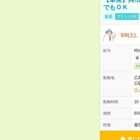
でもＯＫ
派遣
ブランクOK
8/8(土
時給
給与
交
広
勤務地
広
1
勤務時間
8/
期間
履
特徴
気に