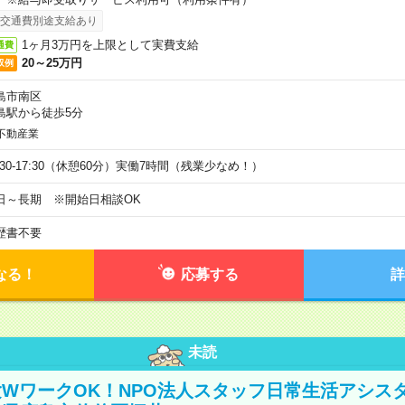
交通費別途支給あり
1ヶ月3万円を上限として実費支給
通費
20～25万円
収例
島市南区
島駅から徒歩5分
不動産業
9:30-17:30（休憩60分）実働7時間（残業少なめ！）
日～長期 ※開始日相談OK
歴書不要
なる！
応募する
詳
未読
WワークOK！NPO法人スタッフ日常生活アシス