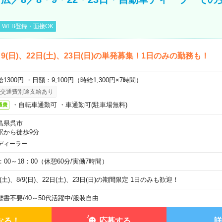
WEB登録・面接OK
)、9(日)、22日(土)、23日(日)の単発募集！1日のみの勤務も！
1300円 ・日額：9,100円（時給1,300円×7時間）
交通費別途支給あり
・自転車通勤可 ・車通勤可(駐車場無料)
通費
島県呉市
駅から徒歩9分
ディーラー
0：00～18：00（休憩60分/実働7時間）
8(土)、8/9(日)、22日(土)、23日(日)の期間限定 1日のみも歓迎！
歴書不要
/
40～50代活躍中
/
服装自由
なる！
応募する
詳