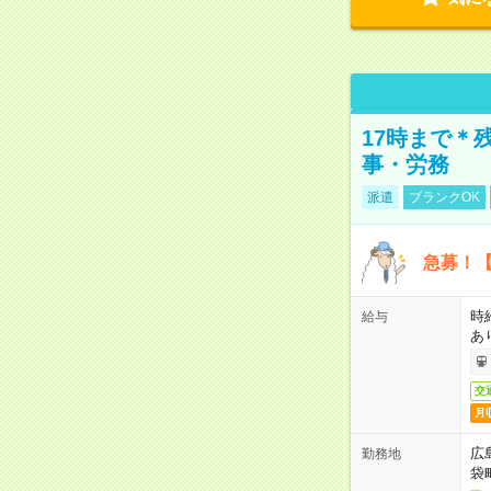
17時まで＊
事・労務
派遣
ブランクOK
急募！【
時
給与
あ
交
月
広
勤務地
袋