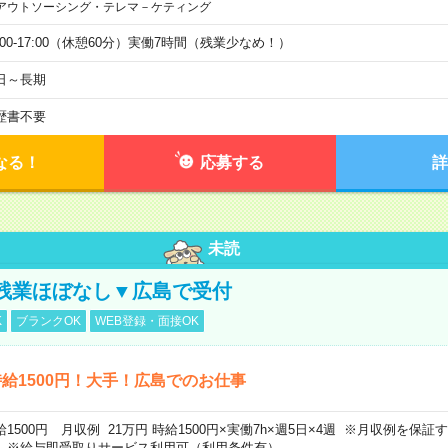
アウトソーシング・テレマ－ケティング
9:00-17:00（休憩60分）実働7時間（残業少なめ！）
日～長期
歴書不要
なる！
応募する
詳
未読
残業ほぼなし▼広島で受付
K
ブランクOK
WEB登録・面接OK
給1500円！大手！広島でのお仕事
給1500円 月収例 21万円 時給1500円×実働7h×週5日×4週 ※月収例を保
。※給与即受取りサービス利用可（利用条件有）