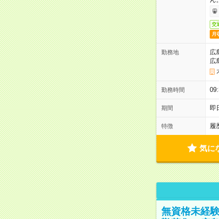
交
月
広
勤務地
広
0
勤務時間
即
期間
履
特徴
気に
無資格未経験