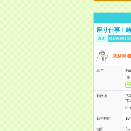
座り仕事！給
派遣
職種未経験O
未経験
時給
給与
交
広
勤務地
下
1
勤務時間
3
期間