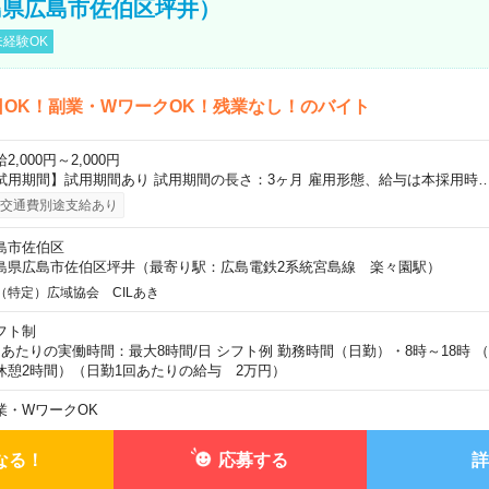
島県広島市佐伯区坪井）
経験OK
日OK！副業・WワークOK！残業なし！のバイト
2,000円～2,000円
試用期間】試用期間あり 試用期間の長さ：3ヶ月 雇用形態、給与は本採用時
交通費別途支給あり
島市佐伯区
島県広島市佐伯区坪井（最寄り駅：広島電鉄2系統宮島線 楽々園駅）
（特定）広域協会 CILあき
フト制
日あたりの実働時間：最大8時間/日 シフト例 勤務時間（日勤）・8時～18時 
休憩2時間）（日勤1回あたりの給与 2万円）
業・WワークOK
なる！
応募する
詳