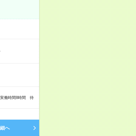
…
（実働時間8時間 待
細へ