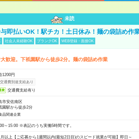
未読
与即払いOK！駅チカ！土日休み！麺の袋詰め作
K
社会人未経験OK
ブランクOK
WEB登録・面接OK
者大歓迎。下祇園駅から徒歩2分。麺の袋詰め作業
1200円
交通費別途支給あり
交通費支給有り
通費
島市安佐南区
祇園駅から徒歩2分
食品関連企業
0:00～15:00 ※表記のうち実働5時間です。
ヶ月以上【ご応募から1週間以内(最短2日目)のスピード就業が可能】即日～