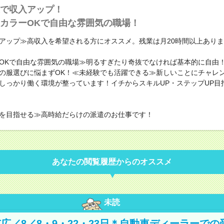
で収入アップ！
カラーOKで自由な雰囲気の職場！
アップ≫高収入を希望される方にオススメ。残業は月20時間以上あり
OKで自由な雰囲気の職場≫明るすぎたり奇抜でなければ基本的に自由！
の服選びに悩まずOK！≪未経験でも活躍できる≫新しいことにチャレ
しっかり働く環境が整っています！イチからスキルUP・ステップUP目
を目指せる≫高時給だらけの派遣のお仕事です！
あなたの閲覧履歴からのオススメ
未読
広／8／8・9・22・23日＊自動車ディーラーでの