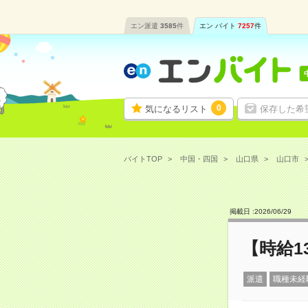
エン派遣
3585
件
エン バイト
7257
件
0
気になるリスト
保存した希
バイトTOP
中国・四国
山口県
山口市
掲載日 :
2026
/
06
/
29
【時給1
派遣
職種未経