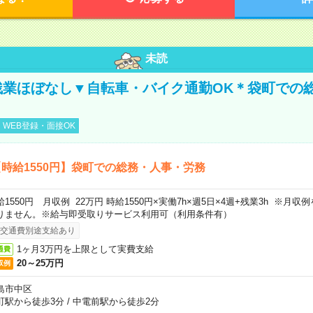
未読
残業ほぼなし▼自転車・バイク通勤OK＊袋町での
WEB登録・面接OK
時給1550円】袋町での総務・人事・労務
給1550円 月収例 22万円 時給1550円×実働7h×週5日×4週+残業3h ※月
りません。※給与即受取りサービス利用可（利用条件有）
交通費別途支給あり
1ヶ月3万円を上限として実費支給
通費
20～25万円
収例
島市中区
町駅から徒歩3分
/
中電前駅から徒歩2分