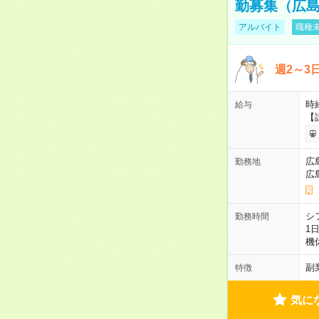
勤募集（広
アルバイト
職種未
週2～3
時給
給与
【
広
勤務地
広
シ
勤務時間
1
機
副
特徴
気に