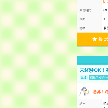
0
勤務時間
即
期間
履
特徴
気に
未経験OK！
派遣
職種未経験O
急募！時
時
給与
ん