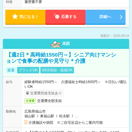
履歴書不要
特徴
気になる！
応募する
詳細へ
掲載日：2026.08.04
未読
【週2日＊高時給1550円～】シニア向けマンシ
ョンで食事の配膳や見守り＊介護
派遣
ブランクOK
WEB登録・面接OK
経験者時給1550円～ 介護福祉士時給1600円～ ※日払い/週払
給与
いOK
交通費別途支給あり
交通費全額支給
交通費
広島県福山市
勤務地
福山駅
/
東福山駅
/
松永駅
/
…
介護施設や病院 ※ご自宅近辺からご案内可能