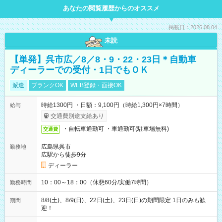
あなたの閲覧履歴からのオススメ
掲載日：2026.08.04
未読
【単発】呉市広／8／8・9・22・23日＊自動車
ディーラーでの受付・1日でもＯＫ
派遣
ブランクOK
WEB登録・面接OK
時給1300円 ・日額：9,100円（時給1,300円×7時間）
給与
交通費別途支給あり
・自転車通勤可 ・車通勤可(駐車場無料)
交通費
広島県呉市
勤務地
広駅から徒歩9分
ディーラー
10：00～18：00（休憩60分/実働7時間）
勤務時間
8/8(土)、8/9(日)、22日(土)、23日(日)の期間限定 1日のみも歓
期間
迎！