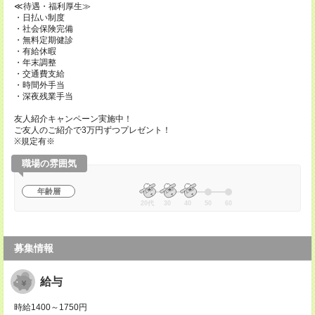
≪待遇・福利厚生≫
・日払い制度
・社会保険完備
・無料定期健診
・有給休暇
・年末調整
・交通費支給
・時間外手当
・深夜残業手当
友人紹介キャンペーン実施中！
ご友人のご紹介で3万円ずつプレゼント！
※規定有※
職場の雰囲気
年齢層
20代
30
40
50
60
募集情報
給与
時給1400～1750円