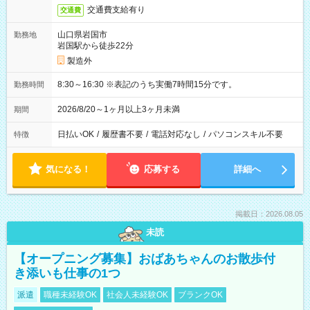
交通費支給有り
交通費
山口県岩国市
勤務地
岩国駅から徒歩22分
製造外
8:30～16:30 ※表記のうち実働7時間15分です。
勤務時間
2026/8/20～1ヶ月以上3ヶ月未満
期間
日払いOK
/
履歴書不要
/
電話対応なし
/
パソコンスキル不要
特徴
気になる！
応募する
詳細へ
掲載日：2026.08.05
未読
【オープニング募集】おばあちゃんのお散歩付
き添いも仕事の1つ
派遣
職種未経験OK
社会人未経験OK
ブランクOK