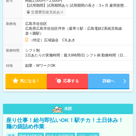
時給2,000円～2,000円
給与
【試用期間】試用期間あり 試用期間の長さ：3ヶ月 雇用形態、
給与は本採用時と同じです。
交通費別途支給あり
広島市佐伯区
勤務地
広島県広島市佐伯区坪井（最寄り駅：広島電鉄2系統宮島線
楽々園駅）
（特定）広域協会 CILあき
シフト制
勤務時間
1日あたりの実働時間：最大8時間/日 シフト例 勤務時間（日
勤）・8時～18時 （実働時間8時間 待機休憩2時間）（日勤1回
あたりの給与 2万円）
副業・WワークOK
特徴
気になる！
応募する
詳細へ
未読
座り仕事！給与即払いOK！駅チカ！土日休み！
麺の袋詰め作業