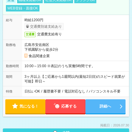
派遣
職種未経験OK
社会人未経験OK
ブランクOK
WEB登録・面接OK
時給1200円
給与
交通費別途支給あり
交通費支給有り
交通費
広島市安佐南区
勤務地
下祇園駅から徒歩2分
食品関連企業
10:00～15:00 ※表記のうち実働5時間です。
勤務時間
3ヶ月以上【ご応募から1週間以内(最短2日目)のスピード就業が
期間
可能】即日～
日払いOK
/
履歴書不要
/
電話対応なし
/
パソコンスキル不要
特徴
気になる！
応募する
詳細へ
掲載日：2026.07.30