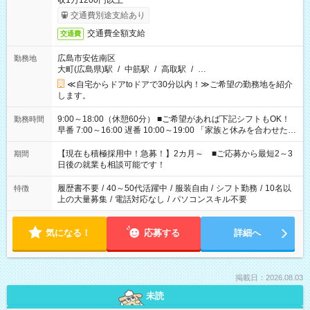
収1万1200円以上
交通費別途支給あり
交通費全額支給
交通費
広島市安佐南区
勤務地
大町(広島県)駅
/
中筋駅
/
高取駅
/
…
≪自宅からドアtoドアで30分以内！≫ご希望の勤務地を紹介
します。
9:00～18:00（休憩60分） ■ご希望があれば下記シフトもOK！
勤務時間
早番 7:00～16:00 遅番 10:00～19:00 「家族と休みを合わせた
い」 「余裕を持って夕飯の準備がしたい」 「できれば残業はし
たくない」 など、ご希望を教えてくださいね。 ※Wワーク希望
【現在も積極採用中！急募！】2カ月～ ■ご応募から最短2～3
期間
の方へ 今ご覧のお仕事で希望する勤務時間と、もう1つのお仕事
日後の就業も相談可能です！
の勤務時間。 合計で週40時間を超える場合は応募できません。
履歴書不要
/
40～50代活躍中
/
服装自由
/
シフト勤務
/
10名以
特徴
上の大量募集
/
電話対応なし
/
パソコンスキル不要
気になる！
応募する
詳細へ
掲載日：2026.08.03
未読