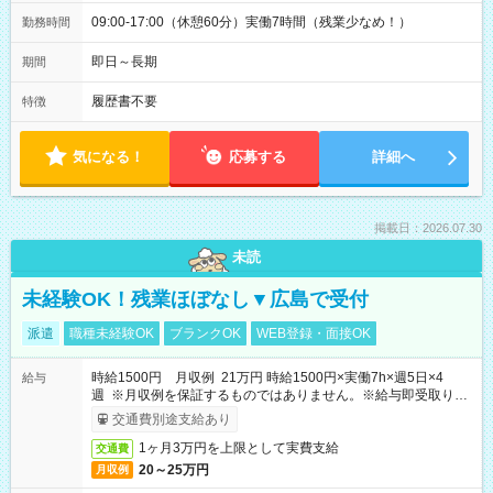
09:00-17:00（休憩60分）実働7時間（残業少なめ！）
勤務時間
即日～長期
期間
履歴書不要
特徴
気になる！
応募する
詳細へ
掲載日：2026.07.30
未読
未経験OK！残業ほぼなし▼広島で受付
派遣
職種未経験OK
ブランクOK
WEB登録・面接OK
時給1500円 月収例 21万円 時給1500円×実働7h×週5日×4
給与
週 ※月収例を保証するものではありません。※給与即受取りサ
ービス利用可（利用条件有）
交通費別途支給あり
1ヶ月3万円を上限として実費支給
交通費
20～25万円
月収例