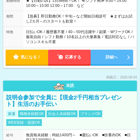
★【日勤のみ】1日5時間～OK！ ≪シフト例≫ 9:00～14:00
勤務時間
10:00～15:00 12:00～17:00 など
【急募】即日勤務OK！中旬～など開始日相談可 ★まずはお試
期間
し2カ月～のスタートも歓迎！
日払いOK
/
履歴書不要
/
40～50代活躍中
/
副業・WワークOK
/
特徴
服装自由
/
シフト勤務
/
10名以上の大量募集
/
電話対応なし
/
パ
ソコンスキル不要
気になる！
応募する
詳細へ
掲載日：2026.08.03
未読
説明会参加で全員に【現金2千円相当プレゼン
ト】生活のお手伝い
派遣
職種未経験OK
社会人未経験OK
ブランクOK
WEB登録・面接OK
無資格未経験：時給1400円～ ■週払いOK ■扶養内OK ■日
給与