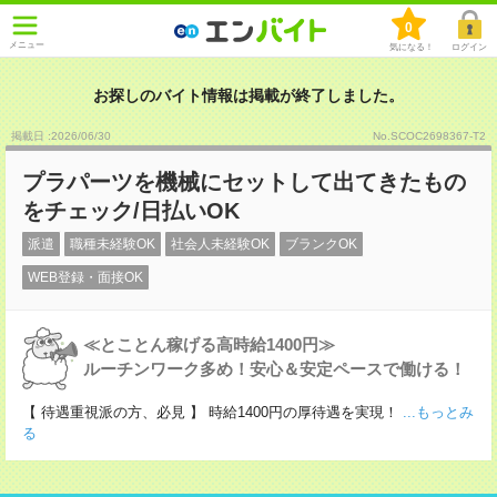
0
メニュー
気になる！
ログイン
お探しのバイト情報は掲載が終了しました。
掲載日 :2026
/
06
/
30
No.SCOC2698367-T2
プラパーツを機械にセットして出てきたもの
をチェック/日払いOK
派遣
職種未経験OK
社会人未経験OK
ブランクOK
WEB登録・面接OK
≪とことん稼げる高時給1400円≫
ルーチンワーク多め！安心＆安定ペースで働ける！
【 待遇重視派の方、必見 】 時給1400円の厚待遇を実現！
...もっとみ
る