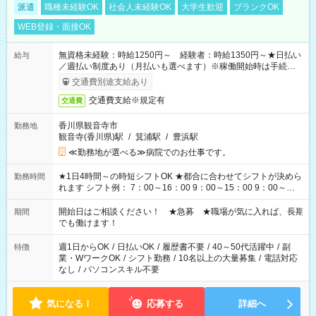
派遣
職種未経験OK
社会人未経験OK
大学生歓迎
ブランクOK
WEB登録・面接OK
無資格未経験：時給1250円～ 経験者：時給1350円～★日払い
給与
／週払い制度あり（月払いも選べます）※稼働開始時は手続き完
了次第のお支払いとなります。
交通費別途支給あり
交通費支給※規定有
交通費
香川県観音寺市
勤務地
観音寺(香川県)駅
/
箕浦駅
/
豊浜駅
≪勤務地が選べる≫病院でのお仕事です。
★1日4時間～の時短シフトOK ★都合に合わせてシフトが決めら
勤務時間
れます シフト例： 7：00～16：00 9：00～15：00 9：00～
18：00 11：00～20：00 など ※Wワークの場合、他のお仕事と
合わせ週40時間超の就業はご案内できません ※法令に基づき、
開始日はご相談ください！ ★急募 ★職場が気に入れば、長期
期間
週20時間以上勤務は社会保険への加入対象となります ※労働者
でも働けます！
派遣法（日雇い派遣の原則禁止）により、短時間・短期間の就
業はご案内が難しい場合があります
週1日からOK
/
日払いOK
/
履歴書不要
/
40～50代活躍中
/
副
特徴
業・WワークOK
/
シフト勤務
/
10名以上の大量募集
/
電話対応
なし
/
パソコンスキル不要
気になる！
応募する
詳細へ