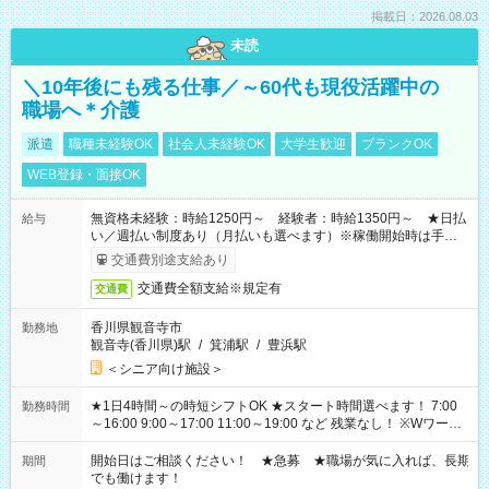
掲載日：2026.08.03
未読
＼10年後にも残る仕事／～60代も現役活躍中の
職場へ＊介護
派遣
職種未経験OK
社会人未経験OK
大学生歓迎
ブランクOK
WEB登録・面接OK
無資格未経験：時給1250円～ 経験者：時給1350円～ ★日払
給与
い／週払い制度あり（月払いも選べます）※稼働開始時は手続き
完了次第のお支払いとなります。
交通費別途支給あり
交通費全額支給※規定有
交通費
香川県観音寺市
勤務地
観音寺(香川県)駅
/
箕浦駅
/
豊浜駅
＜シニア向け施設＞
★1日4時間～の時短シフトOK ★スタート時間選べます！ 7:00
勤務時間
～16:00 9:00～17:00 11:00～19:00 など 残業なし！ ※Wワーク
の場合、他のお仕事と合わせ週40時間超の就業はご案内できま
せん ※法令に基づき、週20時間以上勤務は社会保険への加入対
開始日はご相談ください！ ★急募 ★職場が気に入れば、長期
期間
象となります ※労働者派遣法（日雇い派遣の原則禁止）によ
でも働けます！