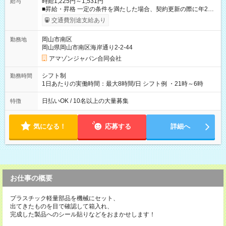
時給1,225円～1,531円
給与
■昇給・昇格 一定の条件を満たした場合、契約更新の際に年2回
まで昇給の機会があります。 ■正社員登用制度あり ※月末締/翌
交通費別途支給あり
月25日支払い ※時間外手当、別途支給 ※深夜割増賃金 (22:00～
翌5:00までは時給が25%UPします) ☆給与前払い制度有！
岡山市南区
勤務地
☆Amazon直雇用で安定して働けます！ 【試用期間】試用期間
岡山県岡山市南区海岸通り2-2-44
あり 試用期間の長さ：1週間 雇用形態、給与は本採用時と同じ
です。
アマゾンジャパン合同会社
シフト制
勤務時間
1日あたりの実働時間：最大8時間/日 シフト例 ・21時～6時
日払いOK / 10名以上の大量募集
特徴
気になる！
応募する
詳細へ
お仕事の概要
プラスチック軽量部品を機械にセット、
出てきたものを目で確認して箱入れ、
完成した製品へのシール貼りなどをおまかせします！