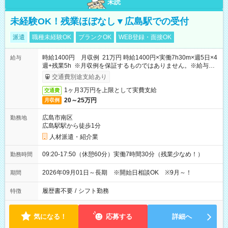
未読
未経験OK！残業ほぼなし▼広島駅での受付
派遣
職種未経験OK
ブランクOK
WEB登録・面接OK
時給1400円 月収例 21万円 時給1400円×実働7h30m×週5日×4
給与
週+残業5h ※月収例を保証するものではありません。※給与即
受取りサービス利用可（利用条件有）
交通費別途支給あり
1ヶ月3万円を上限として実費支給
交通費
20～25万円
月収例
広島市南区
勤務地
広島駅駅から徒歩1分
人材派遣・紹介業
09:20-17:50（休憩60分）実働7時間30分（残業少なめ！）
勤務時間
2026年09月01日～長期 ※開始日相談OK ※9月～！
期間
履歴書不要
/
シフト勤務
特徴
気になる！
応募する
詳細へ