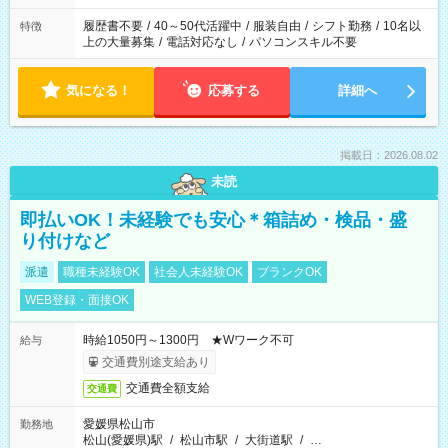
履歴書不要
/
40～50代活躍中
/
服装自由
/
シフト勤務
/
10名以
特徴
上の大量募集
/
電話対応なし
/
パソコンスキル不要
気になる！
応募する
詳細へ
掲載日：2026.08.02
未読
即払いOK！未経験でも安心＊箱詰め・検品・盛
り付けなど
派遣
職種未経験OK
社会人未経験OK
ブランクOK
WEB登録・面接OK
時給1050円～1300円 ★Wワーク不可
給与
交通費別途支給あり
交通費全額支給
交通費
愛媛県松山市
勤務地
松山(愛媛県)駅
/
松山市駅
/
大街道駅
/
…