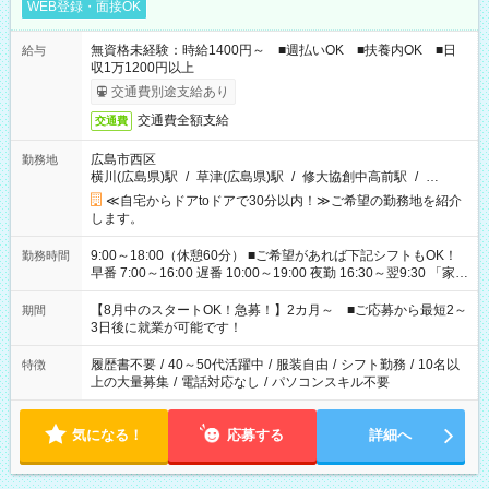
WEB登録・面接OK
無資格未経験：時給1400円～ ■週払いOK ■扶養内OK ■日
給与
収1万1200円以上
交通費別途支給あり
交通費全額支給
交通費
広島市西区
勤務地
横川(広島県)駅
/
草津(広島県)駅
/
修大協創中高前駅
/
…
≪自宅からドアtoドアで30分以内！≫ご希望の勤務地を紹介
します。
9:00～18:00（休憩60分） ■ご希望があれば下記シフトもOK！
勤務時間
早番 7:00～16:00 遅番 10:00～19:00 夜勤 16:30～翌9:30 「家族
と休みを合わせたい」 「余裕を持って夕飯の準備がしたい」
「できれば残業はしたくない」 など、ご希望を教えてください
【8月中のスタートOK！急募！】2カ月～ ■ご応募から最短2～
期間
ね。 ※Wワーク希望の方へ 今ご覧のお仕事で希望する勤務時間
3日後に就業が可能です！
と、もう1つのお仕事の勤務時間。 合計で週40時間を超える場
合は応募できません。
履歴書不要
/
40～50代活躍中
/
服装自由
/
シフト勤務
/
10名以
特徴
上の大量募集
/
電話対応なし
/
パソコンスキル不要
気になる！
応募する
詳細へ