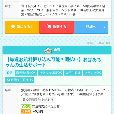
り、短時間・短期間の就業はご案内が難しい場合があります
週1日からOK
/
日払いOK
/
履歴書不要
/
40～50代活躍中
/
副
特徴
業・WワークOK
/
服装自由
/
シフト勤務
/
10名以上の大量募
集
/
電話対応なし
/
パソコンスキル不要
気になる！
応募する
詳細へ
掲載日：2026.08.03
未読
【毎週お給料振り込み可能＊週払い】おばあち
ゃんの生活サポート
派遣
職種未経験OK
社会人未経験OK
大学生歓迎
ブランクOK
WEB登録・面接OK
無資格未経験：時給1250円～ 経験者：時給1350円～★日払い
給与
／週払い制度あり（月払いも選べます）※稼働開始時は手続き完
了次第のお支払いとなります。
交通費別途支給あり
交通費支給※規定有
交通費
～5万円
月収例