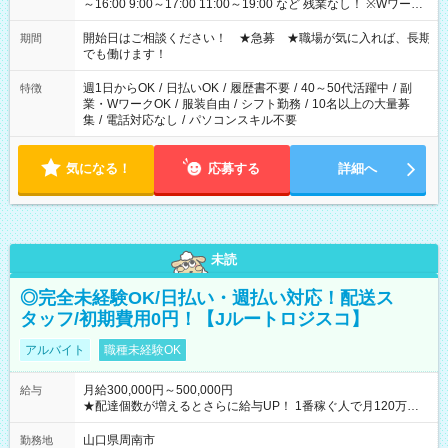
～16:00 9:00～17:00 11:00～19:00 など 残業なし！ ※Wワーク
の場合、他のお仕事と合わせ週40時間超の就業はご案内できま
せん ※法令に基づき、週20時間以上勤務は社会保険への加入対
開始日はご相談ください！ ★急募 ★職場が気に入れば、長期
期間
象となります ※労働者派遣法（日雇い派遣の原則禁止）によ
でも働けます！
り、短時間・短期間の就業はご案内が難しい場合があります
週1日からOK
/
日払いOK
/
履歴書不要
/
40～50代活躍中
/
副
特徴
業・WワークOK
/
服装自由
/
シフト勤務
/
10名以上の大量募
集
/
電話対応なし
/
パソコンスキル不要
気になる！
応募する
詳細へ
未読
◎完全未経験OK/日払い・週払い対応！配送ス
タッフ/初期費用0円！【Jルートロジスコ】
アルバイト
職種未経験OK
月給300,000円～500,000円
給与
★配達個数が増えるとさらに給与UP！ 1番稼ぐ人で月120万ほ
ど！ ・主要都市エリア 月収55万円／週5日稼働 月収65万~112
万円／週6日稼働 ・地方郊外エリア 月収40万円／週5日稼働 月
山口県周南市
勤務地