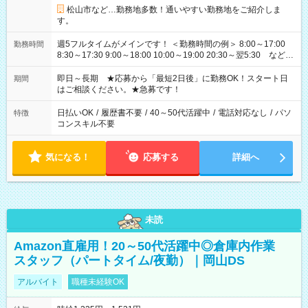
松山市など…勤務地多数！通いやすい勤務地をご紹介しま
す。
週5フルタイムがメインです！ ＜勤務時間の例＞ 8:00～17:00
勤務時間
8:30～17:30 9:00～18:00 10:00～19:00 20:30～翌5:30 など ★
その他にも勤務時間多数！ 日勤のみ、残業なし、交替制など
ご希望を教えてください！
即日～長期 ★応募から「最短2日後」に勤務OK！スタート日
期間
はご相談ください。★急募です！
日払いOK
/
履歴書不要
/
40～50代活躍中
/
電話対応なし
/
パソ
特徴
コンスキル不要
気になる！
応募する
詳細へ
未読
Amazon直雇用！20～50代活躍中◎倉庫内作業
スタッフ（パートタイム/夜勤）｜岡山DS
アルバイト
職種未経験OK