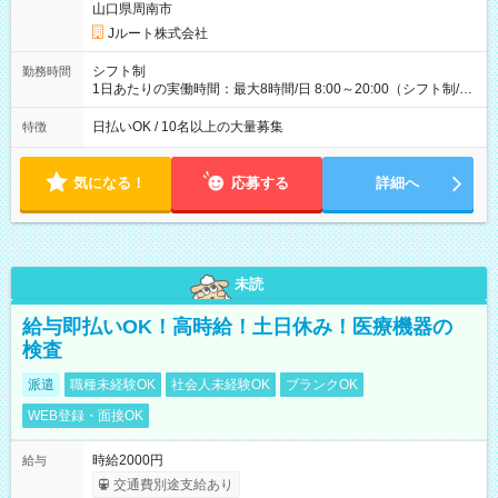
収40万円~50万円／週6日稼働 ＜モデルイメージ＞ ■月収50万
山口県周南市
円 (27歳男性/江東区在住)※元建築関係 1日150個配達×25日勤務
Jルート株式会社
(日休み) ■月収80万円(43歳男性/墨田区在住)※元営業 1日200個
配達×25日勤務(月休み) 【試用期間】試用期間なし
シフト制
勤務時間
1日あたりの実働時間：最大8時間/日 8:00～20:00（シフト制/実
働8時間） ※週5日勤務（場所次第では週4も有り） ※配達状況
によって時間外での勤務可能性有り ※案件により多少の前後あ
日払いOK / 10名以上の大量募集
特徴
り ※配達が完了次第、帰社OKです
気になる！
応募する
詳細へ
未読
給与即払いOK！高時給！土日休み！医療機器の
検査
派遣
職種未経験OK
社会人未経験OK
ブランクOK
WEB登録・面接OK
時給2000円
給与
交通費別途支給あり