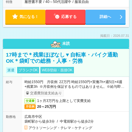
履歴書不要
/
40～50代活躍中
/
服装自由
特徴
気になる！
応募する
詳細へ
掲載日：2026.07.31
未読
17時まで＊残業ほぼなし▼自転車・バイク通勤
OK＊袋町での総務・人事・労務
派遣
ブランクOK
WEB登録・面接OK
時給1550円 月収例 22万円 時給1550円×実働7h×週5日×4週
給与
+残業3h ※月収例を保証するものではありません。※給与即受
取りサービス利用可（利用条件有）
交通費別途支給あり
1ヶ月3万円を上限として実費支給
交通費
20～25万円
月収例
広島市中区
勤務地
袋町駅から徒歩3分
/
中電前駅から徒歩2分
アウトソーシング・テレマ－ケティング