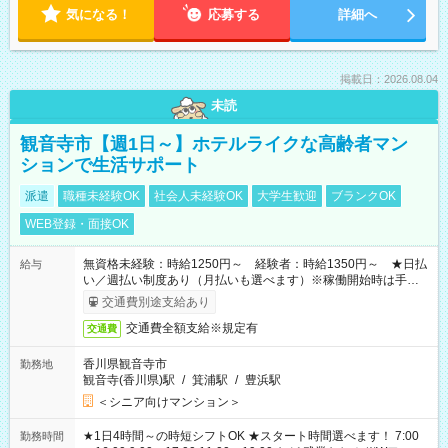
気になる！
応募する
詳細へ
掲載日：2026.08.04
未読
観音寺市【週1日～】ホテルライクな高齢者マン
ションで生活サポート
派遣
職種未経験OK
社会人未経験OK
大学生歓迎
ブランクOK
WEB登録・面接OK
無資格未経験：時給1250円～ 経験者：時給1350円～ ★日払
給与
い／週払い制度あり（月払いも選べます）※稼働開始時は手続き
完了次第のお支払いとなります。
交通費別途支給あり
交通費全額支給※規定有
交通費
香川県観音寺市
勤務地
観音寺(香川県)駅
/
箕浦駅
/
豊浜駅
＜シニア向けマンション＞
★1日4時間～の時短シフトOK ★スタート時間選べます！ 7:00
勤務時間