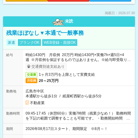
掲載日：2026.07.30
未読
残業ほぼなし▼本通で一般事務
派遣
ブランクOK
WEB登録・面接OK
時給1430円 月収例 20万円 時給1430円×実働7h×週5日×4
給与
週 ※月収例を保証するものではありません。※給与即受取りサ
ービス利用可（利用条件有）
交通費別途支給あり
1ヶ月3万円を上限として実費支給
交通費
20～25万円
月収例
広島市中区
勤務地
本通駅から徒歩1分
/
紙屋町西駅から徒歩5分
不動産業
09:45-17:45（休憩60分）実働7時間（残業少なめ！） 勤務時間
勤務時間
を下記の範囲で調整することも可能です。 ・勤務開始時間
09:45～12:30 ・勤務終了時間 15:45～18:30 ・実働 05:00～
07:45
2026年08月17日スタート、期間限定 ※8月～！
期間