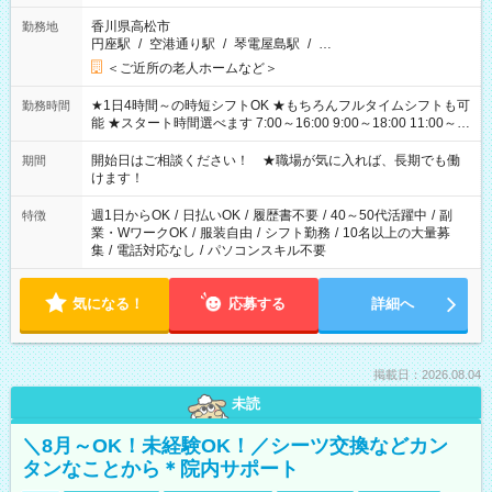
香川県高松市
勤務地
円座駅
/
空港通り駅
/
琴電屋島駅
/
…
＜ご近所の老人ホームなど＞
★1日4時間～の時短シフトOK ★もちろんフルタイムシフトも可
勤務時間
能 ★スタート時間選べます 7:00～16:00 9:00～18:00 11:00～
20:00 など 残業なし！ ※Wワークの場合、他のお仕事と合わせ
週40時間超の就業はご案内できません ※法令に基づき、週20時
開始日はご相談ください！ ★職場が気に入れば、長期でも働
期間
間以上勤務は社会保険への加入対象となります ※労働者派遣法
けます！
（日雇い派遣の原則禁止）により、短時間・短期間の就業はご
案内が難しい場合があります
週1日からOK
/
日払いOK
/
履歴書不要
/
40～50代活躍中
/
副
特徴
業・WワークOK
/
服装自由
/
シフト勤務
/
10名以上の大量募
集
/
電話対応なし
/
パソコンスキル不要
気になる！
応募する
詳細へ
掲載日：2026.08.04
未読
＼8月～OK！未経験OK！／シーツ交換などカン
タンなことから＊院内サポート