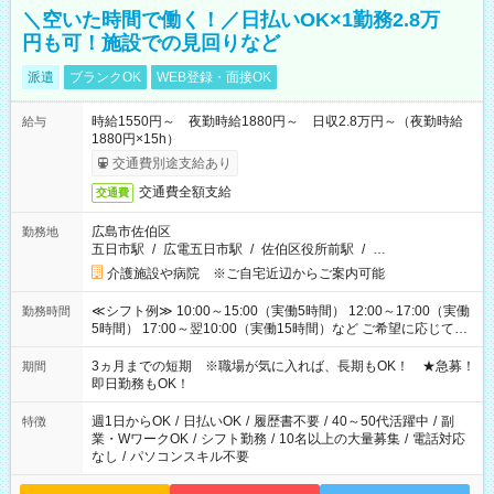
＼空いた時間で働く！／日払いOK×1勤務2.8万
円も可！施設での見回りなど
派遣
ブランクOK
WEB登録・面接OK
時給1550円～ 夜勤時給1880円～ 日収2.8万円～（夜勤時給
給与
1880円×15h）
交通費別途支給あり
交通費全額支給
交通費
広島市佐伯区
勤務地
五日市駅
/
広電五日市駅
/
佐伯区役所前駅
/
…
介護施設や病院 ※ご自宅近辺からご案内可能
≪シフト例≫ 10:00～15:00（実働5時間） 12:00～17:00（実働
勤務時間
5時間） 17:00～翌10:00（実働15時間）など ご希望に応じて、
働く時間は調整できます！ お気軽に担当へ相談ください！
3ヵ月までの短期 ※職場が気に入れば、長期もOK！ ★急募！
期間
即日勤務もOK！
週1日からOK
/
日払いOK
/
履歴書不要
/
40～50代活躍中
/
副
特徴
業・WワークOK
/
シフト勤務
/
10名以上の大量募集
/
電話対応
なし
/
パソコンスキル不要