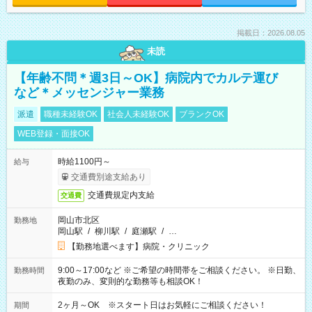
掲載日：2026.08.05
未読
【年齢不問＊週3日～OK】病院内でカルテ運び
など＊メッセンジャー業務
派遣
職種未経験OK
社会人未経験OK
ブランクOK
WEB登録・面接OK
時給1100円～
給与
交通費別途支給あり
交通費規定内支給
交通費
岡山市北区
勤務地
岡山駅
/
柳川駅
/
庭瀬駅
/
…
【勤務地選べます】病院・クリニック
9:00～17:00など ※ご希望の時間帯をご相談ください。 ※日勤、
勤務時間
夜勤のみ、変則的な勤務等も相談OK！
2ヶ月～OK ※スタート日はお気軽にご相談ください！
期間