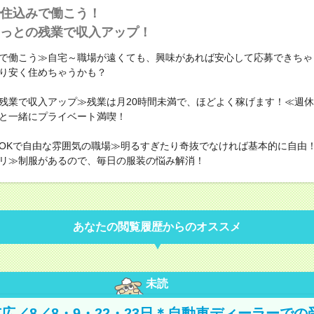
住込みで働こう！
っとの残業で収入アップ！
で働こう≫自宅～職場が遠くても、興味があれば安心して応募できちゃ
り安く住めちゃうかも？
残業で収入アップ≫残業は月20時間未満で、ほどよく稼げます！≪週休
と一緒にプライベート満喫！
OKで自由な雰囲気の職場≫明るすぎたり奇抜でなければ基本的に自由！
リ≫制服があるので、毎日の服装の悩み解消！
あなたの閲覧履歴からのオススメ
未読
広／8／8・9・22・23日＊自動車ディーラーでの