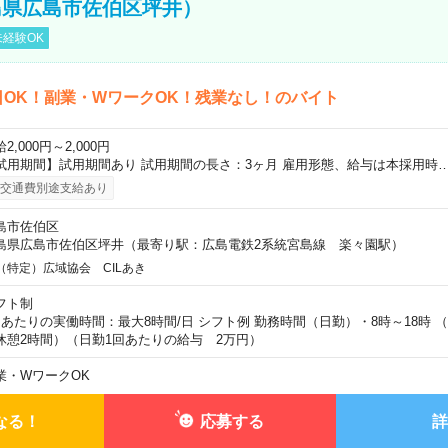
島県広島市佐伯区坪井）
経験OK
日OK！副業・WワークOK！残業なし！のバイト
2,000円～2,000円
試用期間】試用期間あり 試用期間の長さ：3ヶ月 雇用形態、給与は本採用時
交通費別途支給あり
島市佐伯区
島県広島市佐伯区坪井（最寄り駅：広島電鉄2系統宮島線 楽々園駅）
（特定）広域協会 CILあき
フト制
日あたりの実働時間：最大8時間/日 シフト例 勤務時間（日勤）・8時～18時 
休憩2時間）（日勤1回あたりの給与 2万円）
業・WワークOK
なる！
応募する
詳