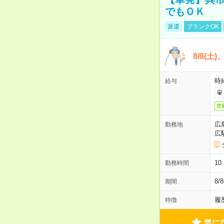
でもＯＫ
派遣
ブランクOK
8/8(土
時給
給与
交
広
勤務地
広
1
勤務時間
8/
期間
履
特徴
気に