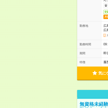
交
月
広
勤務地
広
0
勤務時間
即
期間
履
特徴
気に
無資格未経験