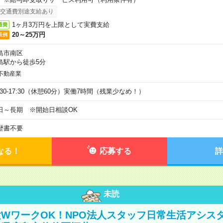
交通費別途支給あり
1ヶ月3万円を上限として実費支給
通費
20～25万円
収例
島市南区
島駅から徒歩5分
不動産業
9:30-17:30（休憩60分）実働7時間（残業少なめ！）
日～長期 ※開始日相談OK
歴書不要
なる！
応募する
詳
未読
WワークOK！NPO法人スタッフ日常生活アシス