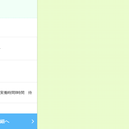
…
（実働時間8時間 待
細へ