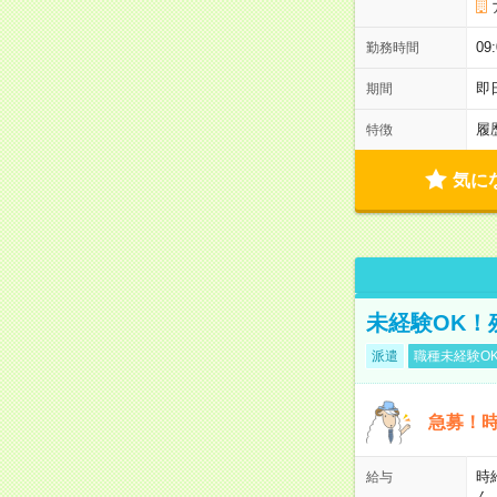
0
勤務時間
即
期間
履
特徴
気に
未経験OK！
派遣
職種未経験O
急募！時
時
給与
ん