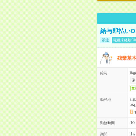
給与即払いO
派遣
職種未経験O
残業基
時給
給与
交
山
勤務地
本
1
勤務時間
1
期間