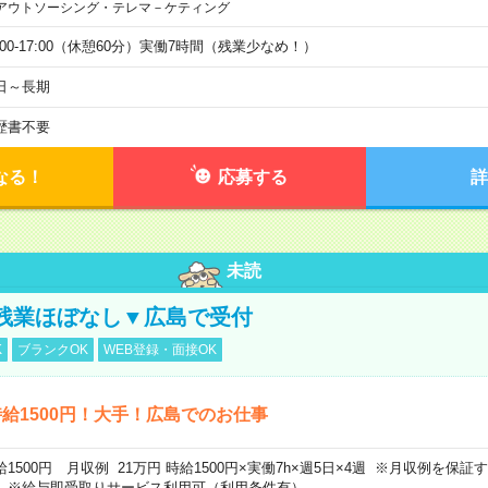
アウトソーシング・テレマ－ケティング
9:00-17:00（休憩60分）実働7時間（残業少なめ！）
日～長期
歴書不要
なる！
応募する
詳
未読
残業ほぼなし▼広島で受付
K
ブランクOK
WEB登録・面接OK
給1500円！大手！広島でのお仕事
給1500円 月収例 21万円 時給1500円×実働7h×週5日×4週 ※月収例を保
。※給与即受取りサービス利用可（利用条件有）