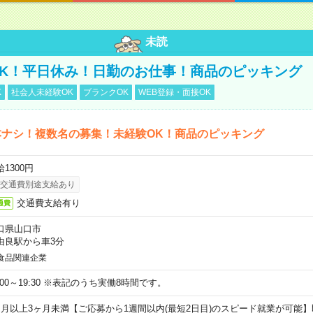
未読
K！平日休み！日勤のお仕事！商品のピッキング
K
社会人未経験OK
ブランクOK
WEB登録・面接OK
本ナシ！複数名の募集！未経験OK！商品のピッキング
1300円
交通費別途支給あり
交通費支給有り
通費
口県山口市
由良駅から車3分
食品関連企業
0:00～19:30 ※表記のうち実働8時間です。
ヶ月以上3ヶ月未満【ご応募から1週間以内(最短2日目)のスピード就業が可能