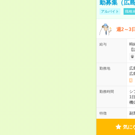
勤募集（広
アルバイト
職種未
週2～3
時給
給与
【
広
勤務地
広
シ
勤務時間
1
機
副
特徴
気に