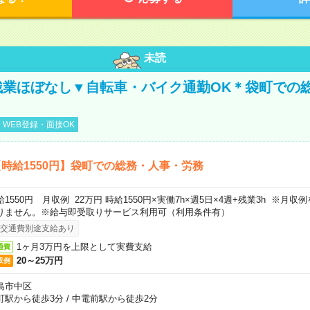
未読
残業ほぼなし▼自転車・バイク通勤OK＊袋町での
WEB登録・面接OK
時給1550円】袋町での総務・人事・労務
給1550円 月収例 22万円 時給1550円×実働7h×週5日×4週+残業3h ※月
りません。※給与即受取りサービス利用可（利用条件有）
交通費別途支給あり
1ヶ月3万円を上限として実費支給
通費
20～25万円
収例
島市中区
町駅から徒歩3分
/
中電前駅から徒歩2分