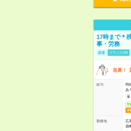
17時まで＊
事・労務
派遣
ブランクOK
急募！【
時
給与
あ
交
月
広
勤務地
袋