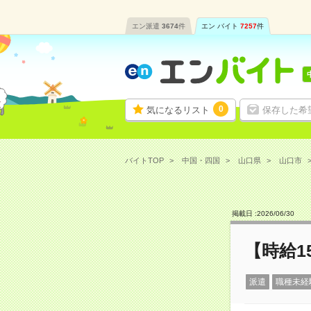
エン派遣
3674
件
エン バイト
7257
件
0
気になるリスト
保存した希
バイトTOP
中国・四国
山口県
山口市
掲載日 :
2026
/
06
/
30
【時給1
派遣
職種未経