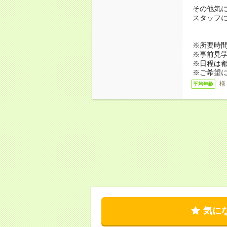
その他気
スタッフ
※所要時間
※事前見
※日程は
※ご希望
様
平均年齢
気に