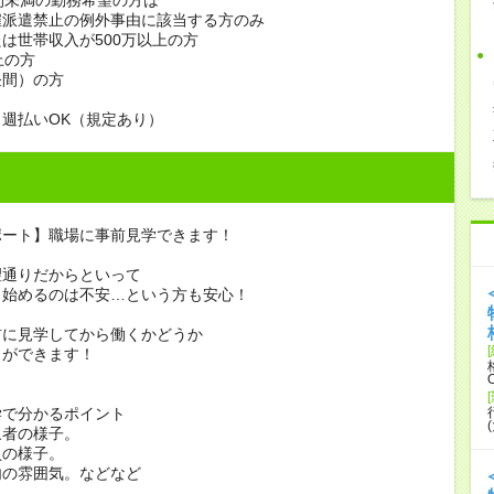
雇派遣禁止の例外事由に該当する方のみ
は世帯収入が500万以上の方
上の方
昼間）の方
週払いOK（規定あり）
ポート】職場に事前見学できます！
望通りだからといって
き始めるのは不安…という方も安心！
前に見学してから働くかどうか
とができます！
学で分かるポイント
象者の様子。
員の様子。
内の雰囲気。などなど