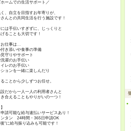
プホームでの生活サポート／
低く、自立を目指すお年寄りが、
者さんとの共同生活を行う施設です！
時には手伝いすぎずに、じっくりと
あげることも大切です！
なお仕事は…
の付き添いや食事の準備
の見守りやサポート
や洗濯のお手伝い
トイレのお手伝い
ーションを一緒に楽しんだり
きることから少しずつお任せ。
施設だから一人一人の利用者さんと
向き合えることもやりがいの一つ！
ト】
も申請可能な給与速払いサービスあり！
ンタン 24時間・365日申請OK
間後"に給与振り込みも可能です！