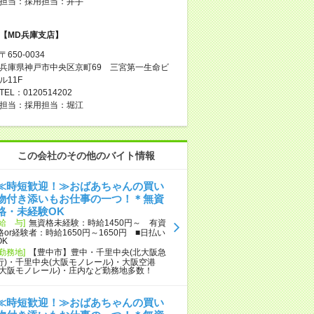
担当：採用担当：井手
【MD兵庫支店】
〒650-0034
兵庫県神戸市中央区京町69 三宮第一生命ビ
ル11F
TEL：0120514202
担当：採用担当：堀江
この会社のその他のバイト情報
≪時短歓迎！≫おばあちゃんの買い
物付き添いもお仕事の一つ！＊無資
格・未経験OK
[給 与]
無資格未経験：時給1450円～ 有資
格or経験者：時給1650円～1650円 ■日払い
OK
[勤務地]
【豊中市】豊中・千里中央(北大阪急
行)・千里中央(大阪モノレール)・大阪空港
(大阪モノレール)・庄内など勤務地多数！
≪時短歓迎！≫おばあちゃんの買い