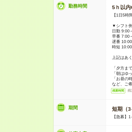
勤務時間
5ｈ以内O
【1日5時
▼シフト
日勤 9:00～
早番 7:00～
遅番 10:00
時短 10:00
上記はあ
「夕方ま
「朝はゆ
「お昼の
など、ご
残
残業時間
期間
短期（3
【急募】1