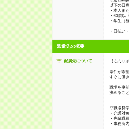
以下の日
・本人また
・60歳以
・学生（
・日払い・
派遣先の概要
配属先について
【安心サ
条件が希
すぐに働
職場を事
決めるこ
▽職場見
・介護対
・先輩職
・事務所