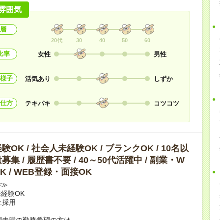
雰囲気
層
20代
30
40
50
60
比率
女性
男性
様子
活気あり
しずか
仕方
テキパキ
コツコツ
OK / 社会人未経験OK / ブランクOK / 10名以
集 / 履歴書不要 / 40～50代活躍中 / 副業・W
K / WEB登録・面接OK
件≫
経験OK
上採用
間未満の勤務希望の方は