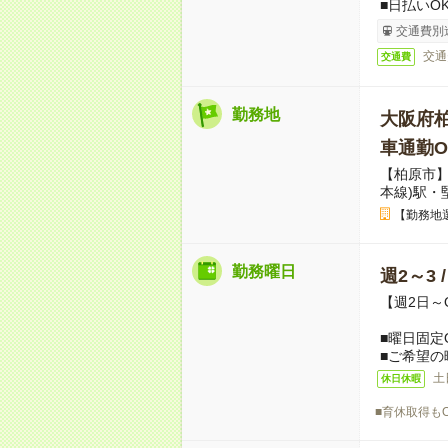
■日払いO
交通費別
交通
交通費
勤務地
大阪府
車通勤O
【柏原市】
本線)駅・
【勤務地
勤務曜日
週2～3 
【週2日～
■曜日固定
■ご希望の
土
休日休暇
■育休取得も