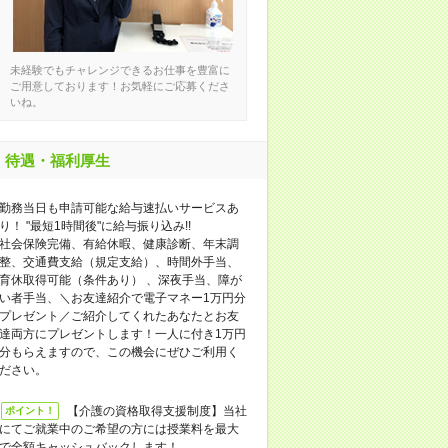
未経験でもチャレンジできるお仕事を豊富に
ご用意しております！お気軽にご応募くださ
いね。
待遇・福利厚生
勤務当日も申請可能な給与速払いサービスあ
り！ "最短1時間後"に給与振り込み!!
社会保険完備、有給休暇、健康診断、年末調
整、交通費支給（規定支給）、時間外手当、
育休取得可能（条件あり） 、深夜手当、障が
い者手当、＼お友達紹介で電子マネー1万円分
プレゼント／ご紹介してくれたあなたとお友
達両方にプレゼントします！一人に付き1万円
分もらえますので、この機会にぜひご利用く
ださい。
【介護の資格取得支援制度】当社
ポイント！
にてご就業中のご希望の方には授業料を最大
で全額キャッシュバックします！