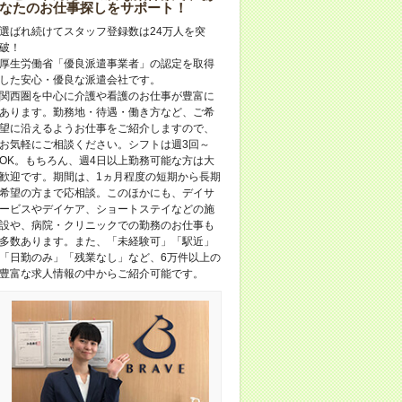
なたのお仕事探しをサポート！
選ばれ続けてスタッフ登録数は24万人を突
破！
厚生労働省「優良派遣事業者」の認定を取得
した安心・優良な派遣会社です。
関西圏を中心に介護や看護のお仕事が豊富に
あります。勤務地・待遇・働き方など、ご希
望に沿えるようお仕事をご紹介しますので、
お気軽にご相談ください。シフトは週3回～
OK。もちろん、週4日以上勤務可能な方は大
歓迎です。期間は、1ヵ月程度の短期から長期
希望の方まで応相談。このほかにも、デイサ
ービスやデイケア、ショートステイなどの施
設や、病院・クリニックでの勤務のお仕事も
多数あります。また、「未経験可」「駅近」
「日勤のみ」「残業なし」など、6万件以上の
豊富な求人情報の中からご紹介可能です。