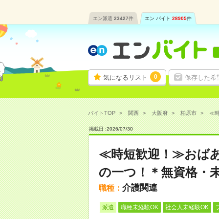
エン派遣
23427
件
エン バイト
28905
件
0
気になるリスト
保存した希
バイトTOP
関西
大阪府
柏原市
≪時
掲載日 :
2026
/
07
/
30
≪時短歓迎！≫おば
の一つ！＊無資格・未
介護関連
職種：
派遣
職種未経験OK
社会人未経験OK