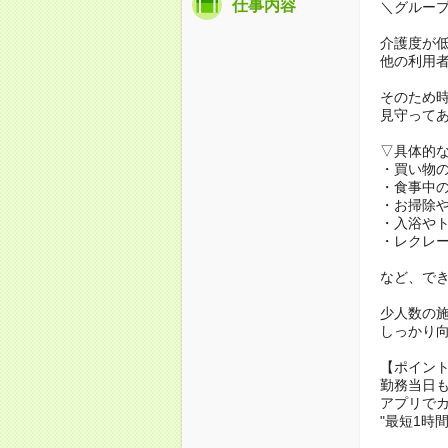
仕事内容
＼グルー
介護度が
他の利用
そのため
見守って
▽具体的
・買い物
・食事中
・お掃除
・入浴や
・レクレ
など、で
少人数の
しっかり
【ポイン
勤務当日
アプリでカ
"最短1時