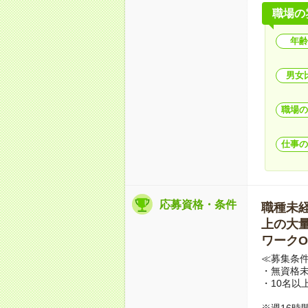
職場の
年齢
男女
職場の
仕事の
応募資格・条件
職種未経験
上の大量募
ワークO
≪募集条
・無資格未
・10名以
※週16時