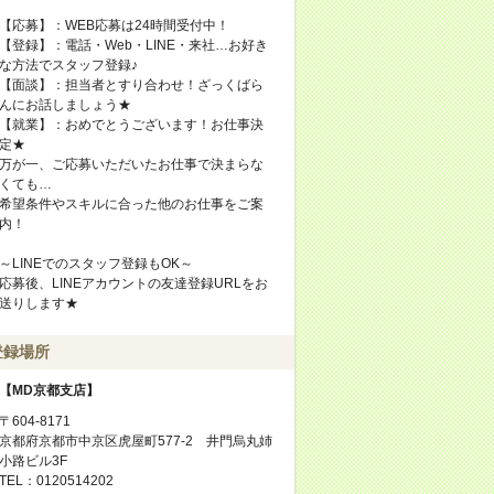
【応募】：WEB応募は24時間受付中！
【登録】：電話・Web・LINE・来社…お好き
な方法でスタッフ登録♪
【面談】：担当者とすり合わせ！ざっくばら
んにお話しましょう★
【就業】：おめでとうございます！お仕事決
定★
万が一、ご応募いただいたお仕事で決まらな
くても…
希望条件やスキルに合った他のお仕事をご案
内！
～LINEでのスタッフ登録もOK～
応募後、LINEアカウントの友達登録URLをお
送りします★
登録場所
【MD京都支店】
〒604-8171
京都府京都市中京区虎屋町577-2 井門烏丸姉
小路ビル3F
TEL：0120514202