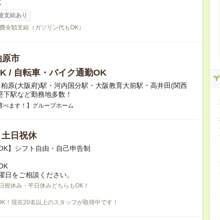
K
途支給あり
費全額支給（ガソリン代もOK）
柏原市
K / 自転車・バイク通勤OK
柏原(大阪府)駅・河内国分駅・大阪教育大前駅・高井田(関西
堅下駅など勤務地多数！
選べます！】グループホーム
/ 土日祝休
OK】シフト自由・自己申告制
OK
曜日をご相談ください。
日祝休み・平日休みどちらもOK！
OK！現在20名以上のスタッフが取得中です！