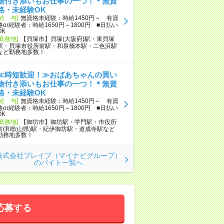
物付き添いもお仕事の一つ！＊無資
格・未経験OK
[給 与]
無資格未経験：時給1450円～ 有資
格or経験者：時給1650円～1800円 ■日払い
OK
[勤務地]
【貝塚市】貝塚(大阪府)駅・東貝塚
駅・貝塚市役所前駅・和泉橋本駅・二色浜駅
など勤務地多数！
≪時短歓迎！≫おばあちゃんの買い
物付き添いもお仕事の一つ！＊無資
格・未経験OK
[給 与]
無資格未経験：時給1450円～ 有資
格or経験者：時給1650円～1800円 ■日払い
OK
[勤務地]
【御坊市】御坊駅・学門駅・市役所
前(和歌山県)駅・紀伊御坊駅・道成寺駅など
勤務地多数！
株式会社ブレイブ（マイナビグループ）
のバイト一覧へ
応募する