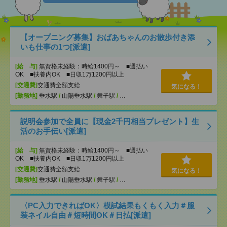
【オープニング募集】おばあちゃんのお散歩付き添
いも仕事の1つ[派遣]
[給 与]
無資格未経験：時給1400円～ ■週払い
OK ■扶養内OK ■日収1万1200円以上
[交通費]
交通費全額支給
気になる！
[勤務地]
垂水駅
/
山陽垂水駅
/
舞子駅
/
…
説明会参加で全員に【現金2千円相当プレゼント】生
活のお手伝い[派遣]
[給 与]
無資格未経験：時給1400円～ ■週払い
OK ■扶養内OK ■日収1万1200円以上
[交通費]
交通費全額支給
気になる！
[勤務地]
垂水駅
/
山陽垂水駅
/
舞子駅
/
…
〈PC入力できればOK〉模試結果もくもく入力＃服
装ネイル自由＃短時間OK＃日払[派遣]