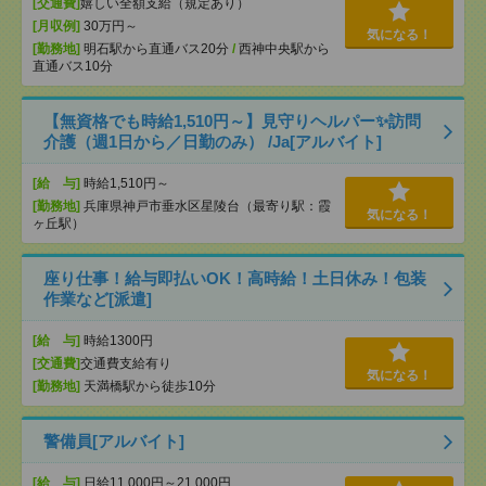
[交通費]
嬉しい全額支給（規定あり）
[月収例]
30万円～
気になる！
[勤務地]
明石駅から直通バス20分
/
西神中央駅から
直通バス10分
【無資格でも時給1,510円～】見守りヘルパー✨訪問
介護（週1日から／日勤のみ） /Ja[アルバイト]
[給 与]
時給1,510円～
[勤務地]
兵庫県神戸市垂水区星陵台（最寄り駅：霞
気になる！
ヶ丘駅）
座り仕事！給与即払いOK！高時給！土日休み！包装
作業など[派遣]
[給 与]
時給1300円
[交通費]
交通費支給有り
気になる！
[勤務地]
天満橋駅から徒歩10分
警備員[アルバイト]
[給 与]
日給11,000円～21,000円