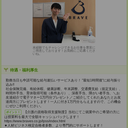
未経験でもチャレンジできるお仕事を豊富に
ご用意しております！お気軽にご応募くださ
いね。
待遇・福利厚生
勤務当日も申請可能な給与速払いサービスあり！ "最短1時間後"に給与振り
込み!!
社会保険完備、有給休暇、健康診断、年末調整、交通費支給（規定支給）、
時間外手当、育休取得可能（条件あり） 、深夜手当、障がい者手当、＼お
友達紹介で電子マネー1万円分プレゼント／ご紹介してくれたあなたとお友
達両方にプレゼントします！一人に付き1万円分もらえますので、この機会
にぜひご利用ください。
【介護の資格取得支援制度】当社にてご就業中のご希望の方に
ポイント！
は授業料を最大で全額キャッシュバックします！
https://www.braves.co.jp/lpss/index.html
★人材ビジネス検定合格者多数、より専門的にサポートします！