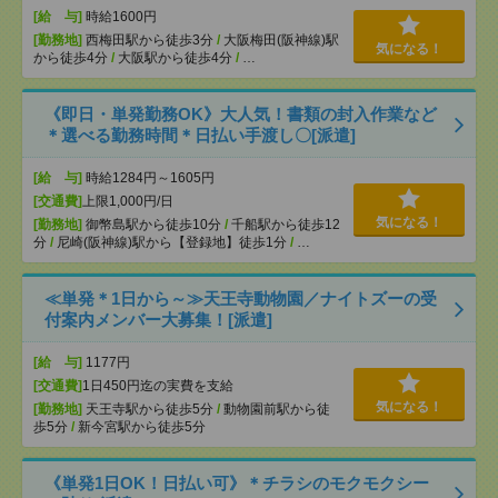
[給 与]
時給1600円
[勤務地]
西梅田駅から徒歩3分
/
大阪梅田(阪神線)駅
気になる！
から徒歩4分
/
大阪駅から徒歩4分
/
…
《即日・単発勤務OK》大人気！書類の封入作業など
＊選べる勤務時間＊日払い手渡し〇[派遣]
[給 与]
時給1284円～1605円
[交通費]
上限1,000円/日
気になる！
[勤務地]
御幣島駅から徒歩10分
/
千船駅から徒歩12
分
/
尼崎(阪神線)駅から【登録地】徒歩1分
/
…
≪単発＊1日から～≫天王寺動物園／ナイトズーの受
付案内メンバー大募集！[派遣]
[給 与]
1177円
[交通費]
1日450円迄の実費を支給
気になる！
[勤務地]
天王寺駅から徒歩5分
/
動物園前駅から徒
歩5分
/
新今宮駅から徒歩5分
《単発1日OK！日払い可》＊チラシのモクモクシー