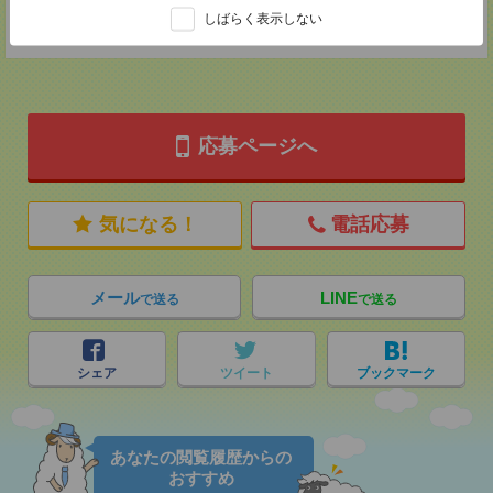
TEL：0120514202
しばらく表示しない
担当：採用担当：堀江
応募ページへ
気になる！
電話応募
メール
LINE
で送る
で送る
シェア
ツイート
ブックマーク
あなたの閲覧履歴からの
おすすめ