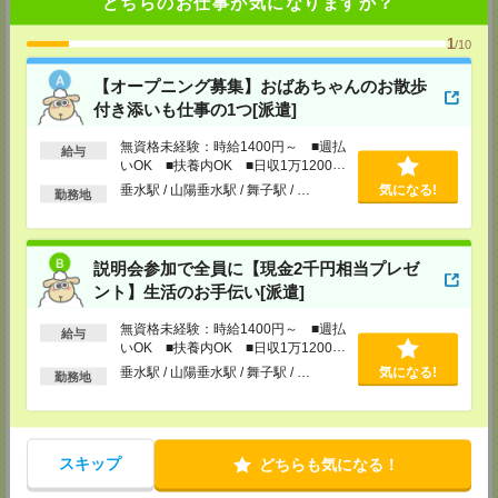
どちらのお仕事が気になりますか？
【MD京都支店】
1
/10
〒604-8171
京都府京都市中京区虎屋町577-2 井門烏丸姉小路ビル3F
【オープニング募集】おばあちゃんのお散歩
TEL：0120514202
担当：採用担当：内田
付き添いも仕事の1つ[派遣]
【MD大阪支店】
無資格未経験：時給1400円～ ■週払
給与
〒530-0001
いOK ■扶養内OK ■日収1万1200円
大阪府大阪市北区梅田1-11-4 大阪駅前第4ビル9F
以上
垂水駅 / 山陽垂水駅 / 舞子駅 / …
気になる!
TEL：0120514202
勤務地
担当：採用担当：田中
【MD南大阪支店】
〒543-0055
説明会参加で全員に【現金2千円相当プレゼ
大阪府大阪市天王寺区悲田院町8-22 ニッセイ天王寺ビル5F
ント】生活のお手伝い[派遣]
TEL：0120514202
担当：採用担当：渕上
無資格未経験：時給1400円～ ■週払
給与
いOK ■扶養内OK ■日収1万1200円
【MD神戸支店】
以上
〒650-0034
垂水駅 / 山陽垂水駅 / 舞子駅 / …
気になる!
勤務地
兵庫県神戸市中央区京町69 三宮第一生命ビル11F
TEL：0120514202
担当：採用担当：井手
【MD兵庫支店】
スキップ
どちらも気になる！
〒650-0034
兵庫県神戸市中央区京町69 三宮第一生命ビル11F