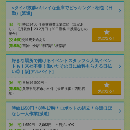
<タイパ抜群>キレイな倉庫でピッキング・梱包（日
勤）[派遣]
[給 与]
時給1450円 ※交通費全額支給（規定あ
り） 【月収例】23.2万円（20日勤務 ※残業なしの
場合）
気になる！
[交通費]
交通費支給あり
[勤務地]
西神中央駅
/
明石駅
/
板宿駅
好きな場所で働けるイベントスタッフ☆人気イベン
トも！来社不要！働いたその日に給料もらえる日払
い◎｜阪[アルバイト]
[給 与]
日給16,500円～
[勤務地]
兵庫県明石市小久保（最寄り駅：西明石
気になる！
駅）
時給1650円＊8時-17時＊ロボットの組立＊会話ほぼ
なし一人作業[派遣]
[給 与]
1,650円 ～2,063円 ＊日払いOK