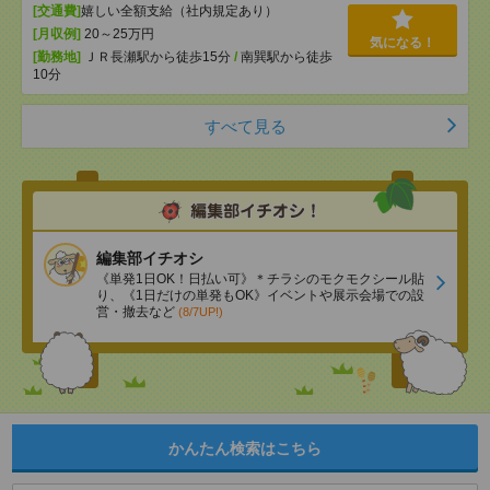
[交通費]
嬉しい全額支給（社内規定あり）
[月収例]
20～25万円
気になる！
[勤務地]
ＪＲ長瀬駅から徒歩15分
/
南巽駅から徒歩
10分
すべて見る
編集部イチオシ
《単発1日OK！日払い可》＊チラシのモクモクシール貼
り、《1日だけの単発もOK》イベントや展示会場での設
営・撤去など
(8/7UP!)
かんたん検索はこちら