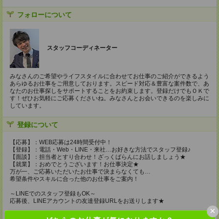
フォローについて
スタッフコーディネーター
みなさんのご希望やライフスタイルに合わせてお仕事のご紹介ができるよう
あらゆるお仕事をご用意しております。スピード対応＆豊富な案件数で、あ
なたのお仕事探しをサポートすることをお約束します。登録だけでもＯＫで
す！ぜひお気軽にご応募くださいね。みなさんとお会いできるのを楽しみに
しています。
登録について
【応募】：WEB応募は24時間受付中！
【登録】：電話・Web・LINE・来社…お好きな方法でスタッフ登録♪
【面談】：担当者とすり合わせ！ざっくばらんにお話しましょう★
【就業】：おめでとうございます！お仕事決定★
万が一、ご応募いただいたお仕事で決まらなくても…
希望条件やスキルに合った他のお仕事をご案内！
～LINEでのスタッフ登録もOK～
応募後、LINEアカウントの友達登録URLをお送りします★
×
登録場所