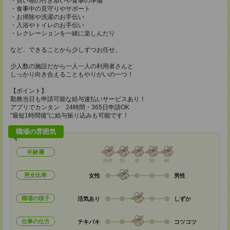
・買い物の付き添いや食事の準備
・食事中の見守りやサポート
・お掃除や洗濯のお手伝い
・入浴やトイレのお手伝い
・レクレーションを一緒に楽しんだり
など、できることから少しずつお任せ。
少人数の施設だから一人一人の利用者さんと
しっかり向き合えることもやりがいの一つ！
【ポイント】
勤務当日も申請可能な給与速払いサービスあり！
アプリでカンタン 24時間・365日申請OK
"最短1時間後"に給与振り込みも可能です！
職場の雰囲気
年齢層
20代
30
40
50
60
男女比率
女性
男性
職場の様子
活気あり
しずか
仕事の仕方
テキパキ
コツコツ