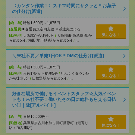
〈カンタン作業！〉スキマ時間にサクッと＊お菓子
の仕分け[派遣]
[給 与]
時給1,500円～1,875円
[交通費]
■ 交通費規定内支給 ※派遣先による
気になる！
[勤務地]
大阪駅から徒歩5分
/
大阪梅田(阪急線)駅か
ら徒歩5分
/
梅田(地下鉄)駅から徒歩5分
/
…
＼来社不要／単発1日OK＊DMの仕分け[派遣]
[給 与]
時給1,500円～1,875円
[勤務地]
泉佐野駅から徒歩5分
/
りんくうタウン駅
気になる！
から徒歩5分
/
日根野駅から徒歩5分
/
…
好きな場所で働けるイベントスタッフ☆人気イベン
トも！来社不要！働いたその日に給料もらえる日払
い◎｜阪[アルバイト]
[給 与]
日給16,500円～
[勤務地]
兵庫県加古川市加古川町篠原町（最寄り
気になる！
駅：加古川駅）