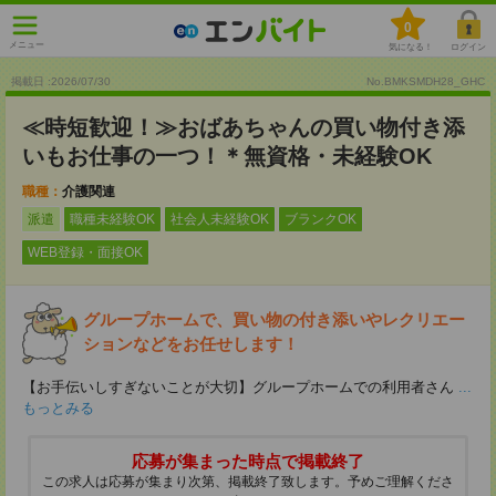
0
メニュー
気になる！
ログイン
掲載日 :2026
/
07
/
30
No.BMKSMDH28_GHC
≪時短歓迎！≫おばあちゃんの買い物付き添
いもお仕事の一つ！＊無資格・未経験OK
職種：
介護関連
派遣
職種未経験OK
社会人未経験OK
ブランクOK
WEB登録・面接OK
グループホームで、買い物の付き添いやレクリエー
ションなどをお任せします！
【お手伝いしすぎないことが大切】グループホームでの利用者さん
...
もっとみる
応募が集まった時点で掲載終了
この求人は応募が集まり次第、掲載終了致します。予めご理解くださ