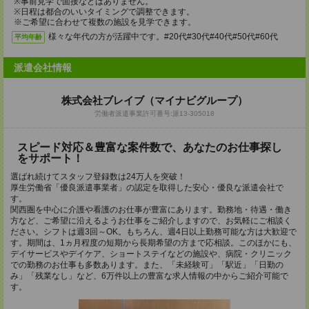
※事前見学で面接などはありません。
※日程は都合のいいタイミングで調整できます。
※ご希望に合わせて複数の施設を見学できます。
様々な年代の方が活躍中です。#20代#30代#40代#50代#60代
平均年齢
派遣会社情報
株式会社ブレイブ（マイナビグループ）
労働者派遣事業許可番号:派13-305018
スピード対応＆豊富な案件数で、あなたのお仕事探し
をサポート！
選ばれ続けてスタッフ登録数は24万人を突破！
厚生労働省「優良派遣事業者」の認定を取得した安心・優良な派遣会社で
す。
関西圏を中心に介護や看護のお仕事が豊富にあります。勤務地・待遇・働き
方など、ご希望に沿えるようお仕事をご紹介しますので、お気軽にご相談く
ださい。シフトは週3回～OK。もちろん、週4日以上勤務可能な方は大歓迎で
す。期間は、1ヵ月程度の短期から長期希望の方まで応相談。このほかにも、
デイサービスやデイケア、ショートステイなどの施設や、病院・クリニック
での勤務のお仕事も多数あります。また、「未経験可」「駅近」「日勤の
み」「残業なし」など、6万件以上の豊富な求人情報の中からご紹介可能で
す。