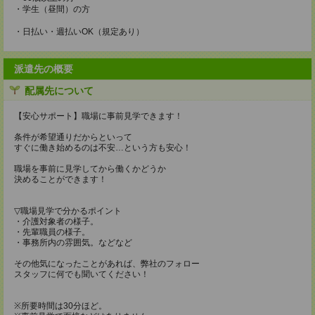
・学生（昼間）の方
・日払い・週払いOK（規定あり）
派遣先の概要
配属先について
【安心サポート】職場に事前見学できます！
条件が希望通りだからといって
すぐに働き始めるのは不安…という方も安心！
職場を事前に見学してから働くかどうか
決めることができます！
▽職場見学で分かるポイント
・介護対象者の様子。
・先輩職員の様子。
・事務所内の雰囲気。などなど
その他気になったことがあれば、弊社のフォロー
スタッフに何でも聞いてください！
※所要時間は30分ほど。