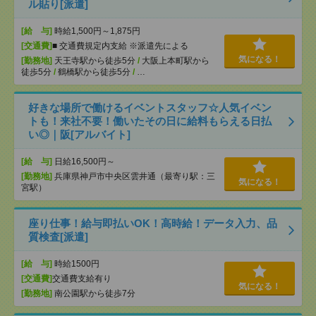
ル貼り[派遣]
[給 与]
時給1,500円～1,875円
[交通費]
■ 交通費規定内支給 ※派遣先による
気になる！
[勤務地]
天王寺駅から徒歩5分
/
大阪上本町駅から
徒歩5分
/
鶴橋駅から徒歩5分
/
…
好きな場所で働けるイベントスタッフ☆人気イベン
トも！来社不要！働いたその日に給料もらえる日払
い◎｜阪[アルバイト]
[給 与]
日給16,500円～
[勤務地]
兵庫県神戸市中央区雲井通（最寄り駅：三
気になる！
宮駅）
座り仕事！給与即払いOK！高時給！データ入力、品
質検査[派遣]
[給 与]
時給1500円
[交通費]
交通費支給有り
気になる！
[勤務地]
南公園駅から徒歩7分