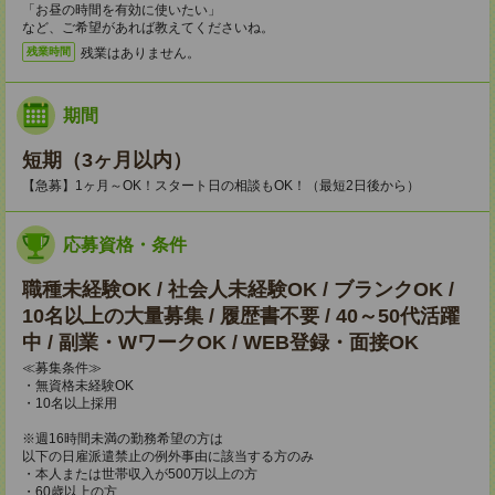
「お昼の時間を有効に使いたい」
など、ご希望があれば教えてくださいね。
残業はありません。
残業時間
期間
短期（3ヶ月以内）
【急募】1ヶ月～OK！スタート日の相談もOK！（最短2日後から）
応募資格・条件
職種未経験OK / 社会人未経験OK / ブランクOK /
10名以上の大量募集 / 履歴書不要 / 40～50代活躍
中 / 副業・WワークOK / WEB登録・面接OK
≪募集条件≫
・無資格未経験OK
・10名以上採用
※週16時間未満の勤務希望の方は
以下の日雇派遣禁止の例外事由に該当する方のみ
・本人または世帯収入が500万以上の方
・60歳以上の方