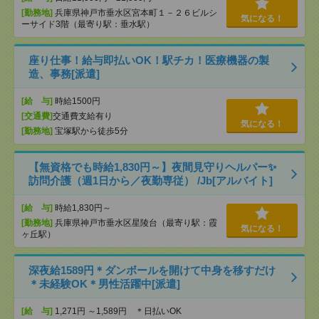
[勤務地]
兵庫県神戸市垂水区宮本町１－２６ビルシ
気になる！
ーサイド3階（最寄り駅：垂水駅）
座り仕事！給与即払いOK！駅チカ！医療機器の製
造、事務[派遣]
[給 与]
時給1500円
[交通費]
交通費支給有り
気になる！
[勤務地]
宝塚駅から徒歩5分
【無資格でも時給1,830円～】夜間見守りヘルパー✨
訪問介護（週1日から／夜勤専従） /Jb[アルバイト]
[給 与]
時給1,830円～
[勤務地]
兵庫県神戸市垂水区星陵台（最寄り駅：霞
気になる！
ヶ丘駅）
深夜給1589円＊ダンボールを開けて中身を移すだけ
＊未経験OK＊男性活躍中[派遣]
[給 与]
1,271円 ～1,589円 ＊日払いOK