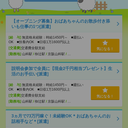
【オープニング募集】おばあちゃんのお散歩付き添
いも仕事の1つ[派遣]
[給 与]
無資格未経験：時給1450円～ ■週払い
OK ■扶養内OK ■日収1万1600円以上
[交通費]
交通費全額支給
気になる！
[勤務地]
山科駅
/
椥辻駅
/
京阪山科駅
/
…
説明会参加で全員に【現金2千円相当プレゼント】生
活のお手伝い[派遣]
[給 与]
無資格未経験：時給1450円～ ■週払い
OK ■扶養内OK ■日収1万1600円以上
[交通費]
交通費全額支給
気になる！
[勤務地]
山科駅
/
椥辻駅
/
京阪山科駅
/
…
3ヵ月で73万円稼ぐ！未経験OK＊おばあちゃんのお
話相手など＊[派遣]