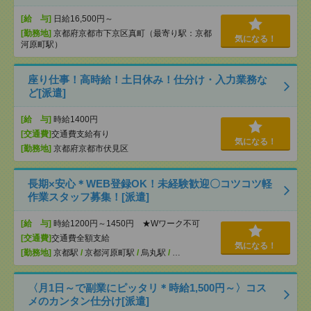
[給 与]
日給16,500円～
[勤務地]
京都府京都市下京区真町（最寄り駅：京都
気になる！
河原町駅）
座り仕事！高時給！土日休み！仕分け・入力業務な
ど[派遣]
[給 与]
時給1400円
[交通費]
交通費支給有り
気になる！
[勤務地]
京都府京都市伏見区
長期×安心＊WEB登録OK！未経験歓迎〇コツコツ軽
作業スタッフ募集！[派遣]
[給 与]
時給1200円～1450円 ★Wワーク不可
[交通費]
交通費全額支給
気になる！
[勤務地]
京都駅
/
京都河原町駅
/
烏丸駅
/
…
〈月1日～で副業にピッタリ＊時給1,500円～〉コス
メのカンタン仕分け[派遣]