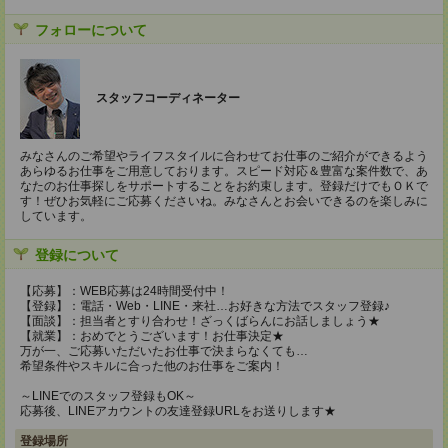
フォローについて
スタッフコーディネーター
みなさんのご希望やライフスタイルに合わせてお仕事のご紹介ができるよう
あらゆるお仕事をご用意しております。スピード対応＆豊富な案件数で、あ
なたのお仕事探しをサポートすることをお約束します。登録だけでもＯＫで
す！ぜひお気軽にご応募くださいね。みなさんとお会いできるのを楽しみに
しています。
登録について
【応募】：WEB応募は24時間受付中！
【登録】：電話・Web・LINE・来社…お好きな方法でスタッフ登録♪
【面談】：担当者とすり合わせ！ざっくばらんにお話しましょう★
【就業】：おめでとうございます！お仕事決定★
万が一、ご応募いただいたお仕事で決まらなくても…
希望条件やスキルに合った他のお仕事をご案内！
～LINEでのスタッフ登録もOK～
応募後、LINEアカウントの友達登録URLをお送りします★
登録場所