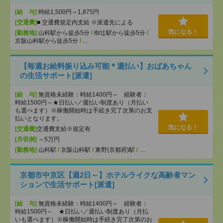
[給 与]
時給1,500円～1,875円
[交通費]
■ 交通費規定内支給 ※派遣先による
気になる！
[勤務地]
山科駅から徒歩5分
/
椥辻駅から徒歩5分
/
京阪山科駅から徒歩5分
/
…
【毎週お給料振り込み可能＊週払い】おばあちゃん
の生活サポート[派遣]
[給 与]
無資格未経験：時給1400円～ 経験者：
時給1500円～★日払い／週払い制度あり（月払い
も選べます）※稼働開始時は手続き完了次第のお支
払いとなります。
気になる！
[交通費]
交通費支給※規定有
[月収例]
～5万円
[勤務地]
山科駅
/
京阪山科駅
/
東野(京都府)駅
/
…
京都市中京区【週2日～】ホテルライクな高齢者マン
ションで生活サポート[派遣]
[給 与]
無資格未経験：時給1400円～ 経験者：
時給1500円～ ★日払い／週払い制度あり（月払
いも選べます）※稼働開始時は手続き完了次第のお