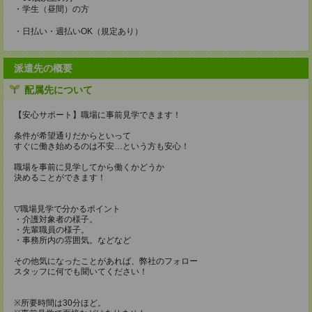
・学生（昼間）の方
・日払い・週払いOK（規定あり）
派遣先の概要
配属先について
【安心サポート】職場に事前見学できます！
条件が希望通りだからといって
すぐに働き始めるのは不安…という方も安心！
職場を事前に見学してから働くかどうか
決めることができます！
▽職場見学で分かるポイント
・介護対象者の様子。
・先輩職員の様子。
・事務所内の雰囲気。などなど
その他気になったことがあれば、弊社のフォロー
スタッフに何でも聞いてください！
※所要時間は30分ほど。