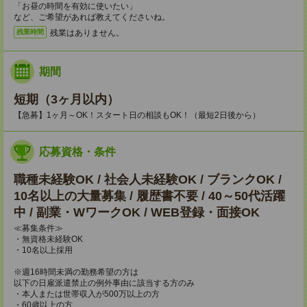
「お昼の時間を有効に使いたい」
など、ご希望があれば教えてくださいね。
残業はありません。
残業時間
期間
短期（3ヶ月以内）
【急募】1ヶ月～OK！スタート日の相談もOK！（最短2日後から）
応募資格・条件
職種未経験OK / 社会人未経験OK / ブランクOK /
10名以上の大量募集 / 履歴書不要 / 40～50代活躍
中 / 副業・WワークOK / WEB登録・面接OK
≪募集条件≫
・無資格未経験OK
・10名以上採用
※週16時間未満の勤務希望の方は
以下の日雇派遣禁止の例外事由に該当する方のみ
・本人または世帯収入が500万以上の方
・60歳以上の方