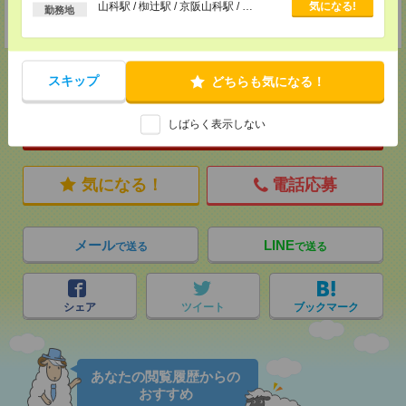
以上
山科駅 / 椥辻駅 / 京阪山科駅 / …
気になる!
TEL：0120514202
勤務地
担当：採用担当：堀江
スキップ
どちらも気になる！
応募ページへ
しばらく表示しない
気になる！
電話応募
メール
LINE
で送る
で送る
シェア
ツイート
ブックマーク
あなたの閲覧履歴からの
おすすめ