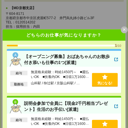
【MD京都支店】
〒604-8171
京都府京都市中京区虎屋町577-2 井門烏丸姉小路ビル3F
TEL：0120514202
担当：採用担当：内田
×
どちらのお仕事が気になりますか？
【MD大阪支店】
〒530-0001
大阪府大阪市北区梅田1-11-4 大阪駅前第4ビル9F
1
/10
TEL：0120514202
担当：採用担当：田中
【オープニング募集】おばあちゃんのお散歩
付き添いも仕事の1つ[派遣]
【MD南大阪支店】
〒543-0055
無資格未経験：時給1450円～ ■週払
大阪府大阪市天王寺区悲田院町8-22 ニッセイ天王寺ビル5F
給与
TEL：0120514202
いOK ■扶養内OK ■日収1万1600円
担当：採用担当：渕上
以上
山科駅 / 椥辻駅 / 京阪山科駅 / …
気になる!
勤務地
【MD神戸支店】
〒650-0034
兵庫県神戸市中央区京町69 三宮第一生命ビル11F
説明会参加で全員に【現金2千円相当プレゼ
TEL：0120514202
担当：採用担当：井手
ント】生活のお手伝い[派遣]
【MD兵庫支店】
無資格未経験：時給1450円～ ■週払
給与
〒650-0034
いOK ■扶養内OK ■日収1万1600円
兵庫県神戸市中央区京町69 三宮第一生命ビル11F