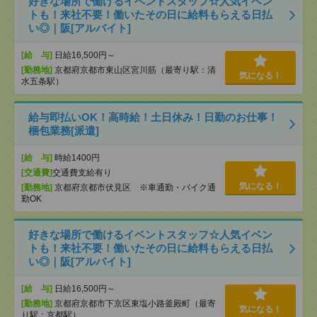
好きな場所で働けるイベントスタッフ☆人気イベン
トも！来社不要！働いたその日に給料もらえる日払
い◎｜阪[アルバイト]
[給 与]
日給16,500円～
[勤務地]
京都府京都市東山区宮川筋（最寄り駅：清
気になる！
水五条駅）
給与即払いOK！高時給！土日休み！日勤のお仕事！
梱包業務[派遣]
[給 与]
時給1400円
[交通費]
交通費支給有り
気になる！
[勤務地]
京都府京都市伏見区 ※車通勤・バイク通
勤OK
好きな場所で働けるイベントスタッフ☆人気イベン
トも！来社不要！働いたその日に給料もらえる日払
い◎｜阪[アルバイト]
[給 与]
日給16,500円～
[勤務地]
京都府京都市下京区東塩小路釜殿町（最寄
気になる！
り駅：京都駅）