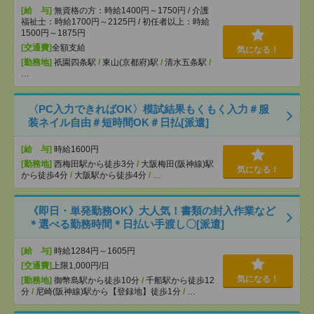
[給 与]
無資格の方：時給1400円～1750円 / 介護
福祉士：時給1700円～2125円 / 初任者以上：時給
1500円～1875円
[交通費]
全額支給
気になる！
[勤務地]
祇園四条駅
/
東山(京都府)駅
/
清水五条駅
/
…
〈PC入力できればOK〉模試結果もくもく入力＃服
装ネイル自由＃短時間OK＃日払[派遣]
[給 与]
時給1600円
[勤務地]
西梅田駅から徒歩3分
/
大阪梅田(阪神線)駅
気になる！
から徒歩4分
/
大阪駅から徒歩4分
/
…
《即日・単発勤務OK》大人気！書類の封入作業など
＊選べる勤務時間＊日払い手渡し〇[派遣]
[給 与]
時給1284円～1605円
[交通費]
上限1,000円/日
気になる！
[勤務地]
御幣島駅から徒歩10分
/
千船駅から徒歩12
分
/
尼崎(阪神線)駅から【登録地】徒歩1分
/
…