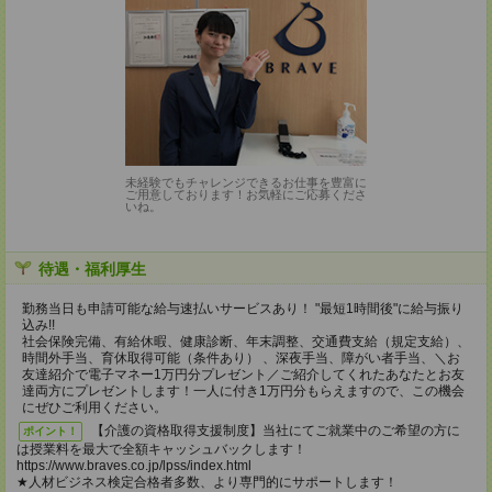
未経験でもチャレンジできるお仕事を豊富に
ご用意しております！お気軽にご応募くださ
いね。
待遇・福利厚生
勤務当日も申請可能な給与速払いサービスあり！ "最短1時間後"に給与振り
込み!!
社会保険完備、有給休暇、健康診断、年末調整、交通費支給（規定支給）、
時間外手当、育休取得可能（条件あり） 、深夜手当、障がい者手当、＼お
友達紹介で電子マネー1万円分プレゼント／ご紹介してくれたあなたとお友
達両方にプレゼントします！一人に付き1万円分もらえますので、この機会
にぜひご利用ください。
【介護の資格取得支援制度】当社にてご就業中のご希望の方に
ポイント！
は授業料を最大で全額キャッシュバックします！
https://www.braves.co.jp/lpss/index.html
★人材ビジネス検定合格者多数、より専門的にサポートします！