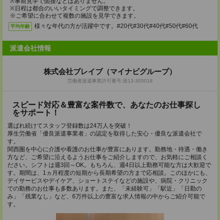
※事前見学で面接などはありません。
※日程は都合のいいタイミングで調整できます。
※ご希望に合わせて複数の施設を見学できます。
様々な年代の方が活躍中です。#20代#30代#40代#50代#60代
平均年齢
派遣会社情報
株式会社ブレイブ（マイナビグループ）
労働者派遣事業許可番号:派13-305018
スピード対応＆豊富な案件数で、あなたのお仕事探し
をサポート！
選ばれ続けてスタッフ登録数は24万人を突破！
厚生労働省「優良派遣事業者」の認定を取得した安心・優良な派遣会社で
す。
関西圏を中心に介護や看護のお仕事が豊富にあります。勤務地・待遇・働き
方など、ご希望に沿えるようお仕事をご紹介しますので、お気軽にご相談く
ださい。シフトは週3回～OK。もちろん、週4日以上勤務可能な方は大歓迎で
す。期間は、1ヵ月程度の短期から長期希望の方まで応相談。このほかにも、
デイサービスやデイケア、ショートステイなどの施設や、病院・クリニック
での勤務のお仕事も多数あります。また、「未経験可」「駅近」「日勤の
み」「残業なし」など、6万件以上の豊富な求人情報の中からご紹介可能で
す。