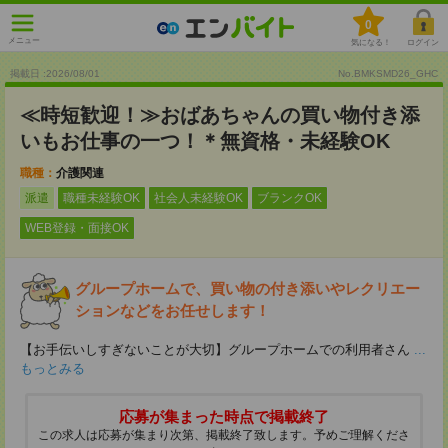
0
メニュー
気になる！
ログイン
掲載日 :2026
/
08
/
01
No.BMKSMD26_GHC
≪時短歓迎！≫おばあちゃんの買い物付き添
いもお仕事の一つ！＊無資格・未経験OK
職種：
介護関連
派遣
職種未経験OK
社会人未経験OK
ブランクOK
WEB登録・面接OK
グループホームで、買い物の付き添いやレクリエー
ションなどをお任せします！
【お手伝いしすぎないことが大切】グループホームでの利用者さん
...
もっとみる
応募が集まった時点で掲載終了
この求人は応募が集まり次第、掲載終了致します。予めご理解くださ