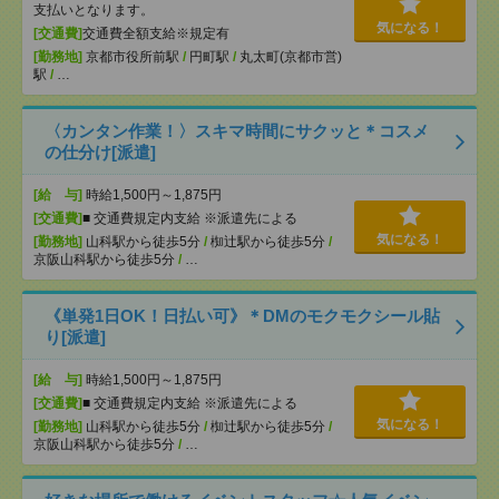
支払いとなります。
気になる！
[交通費]
交通費全額支給※規定有
[勤務地]
京都市役所前駅
/
円町駅
/
丸太町(京都市営)
駅
/
…
〈カンタン作業！〉スキマ時間にサクッと＊コスメ
の仕分け[派遣]
[給 与]
時給1,500円～1,875円
[交通費]
■ 交通費規定内支給 ※派遣先による
気になる！
[勤務地]
山科駅から徒歩5分
/
椥辻駅から徒歩5分
/
京阪山科駅から徒歩5分
/
…
《単発1日OK！日払い可》＊DMのモクモクシール貼
り[派遣]
[給 与]
時給1,500円～1,875円
[交通費]
■ 交通費規定内支給 ※派遣先による
気になる！
[勤務地]
山科駅から徒歩5分
/
椥辻駅から徒歩5分
/
京阪山科駅から徒歩5分
/
…