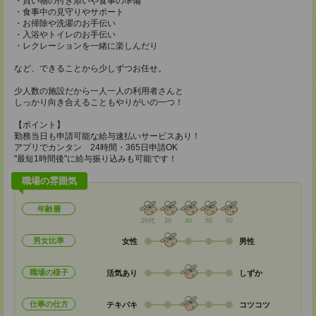
・買い物の付き添いや食事の準備
・食事中の見守りやサポート
・お掃除や洗濯のお手伝い
・入浴やトイレのお手伝い
・レクレーションを一緒に楽しんだり
など、できることから少しずつお任せ。
少人数の施設だから一人一人の利用者さんと
しっかり向き合えることもやりがいの一つ！
【ポイント】
勤務当日も申請可能な給与速払いサービスあり！
アプリでカンタン 24時間・365日申請OK
"最短1時間後"に給与振り込みも可能です！
職場の雰囲気
年齢層
20代
30
40
50
60
男女比率
女性
男性
職場の様子
活気あり
しずか
仕事の仕方
テキパキ
コツコツ