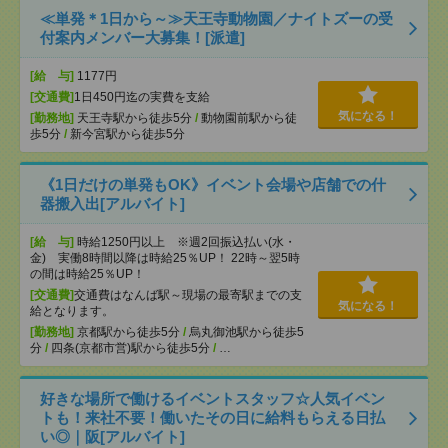
≪単発＊1日から～≫天王寺動物園／ナイトズーの受
付案内メンバー大募集！[派遣]
[給 与]
1177円
[交通費]
1日450円迄の実費を支給
気になる！
[勤務地]
天王寺駅から徒歩5分
/
動物園前駅から徒
歩5分
/
新今宮駅から徒歩5分
《1日だけの単発もOK》イベント会場や店舗での什
器搬入出[アルバイト]
[給 与]
時給1250円以上 ※週2回振込払い(水・
金) 実働8時間以降は時給25％UP！ 22時～翌5時
の間は時給25％UP！
[交通費]
交通費はなんば駅～現場の最寄駅までの支
気になる！
給となります。
[勤務地]
京都駅から徒歩5分
/
烏丸御池駅から徒歩5
分
/
四条(京都市営)駅から徒歩5分
/
…
好きな場所で働けるイベントスタッフ☆人気イベン
トも！来社不要！働いたその日に給料もらえる日払
い◎｜阪[アルバイト]