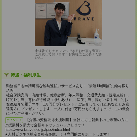
未経験でもチャレンジできるお仕事を豊富に
ご用意しております！お気軽にご応募くださ
いね。
待遇・福利厚生
勤務当日も申請可能な給与速払いサービスあり！ "最短1時間後"に給与振り
込み!!
社会保険完備、有給休暇、健康診断、年末調整、交通費支給（規定支給）、
時間外手当、育休取得可能（条件あり） 、深夜手当、障がい者手当、＼お
友達紹介で電子マネー1万円分プレゼント／ご紹介してくれたあなたとお友
達両方にプレゼントします！一人に付き1万円分もらえますので、この機会
にぜひご利用ください。
【介護の資格取得支援制度】当社にてご就業中のご希望の方に
ポイント！
は授業料を最大で全額キャッシュバックします！
https://www.braves.co.jp/lpss/index.html
★人材ビジネス検定合格者多数、より専門的にサポートします！