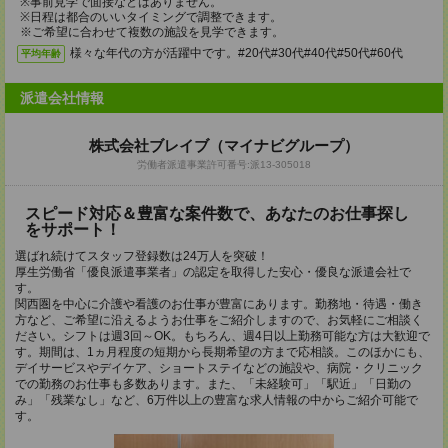
※事前見学で面接などはありません。
※日程は都合のいいタイミングで調整できます。
※ご希望に合わせて複数の施設を見学できます。
様々な年代の方が活躍中です。#20代#30代#40代#50代#60代
平均年齢
派遣会社情報
株式会社ブレイブ（マイナビグループ）
労働者派遣事業許可番号:派13-305018
スピード対応＆豊富な案件数で、あなたのお仕事探し
をサポート！
選ばれ続けてスタッフ登録数は24万人を突破！
厚生労働省「優良派遣事業者」の認定を取得した安心・優良な派遣会社で
す。
関西圏を中心に介護や看護のお仕事が豊富にあります。勤務地・待遇・働き
方など、ご希望に沿えるようお仕事をご紹介しますので、お気軽にご相談く
ださい。シフトは週3回～OK。もちろん、週4日以上勤務可能な方は大歓迎で
す。期間は、1ヵ月程度の短期から長期希望の方まで応相談。このほかにも、
デイサービスやデイケア、ショートステイなどの施設や、病院・クリニック
での勤務のお仕事も多数あります。また、「未経験可」「駅近」「日勤の
み」「残業なし」など、6万件以上の豊富な求人情報の中からご紹介可能で
す。