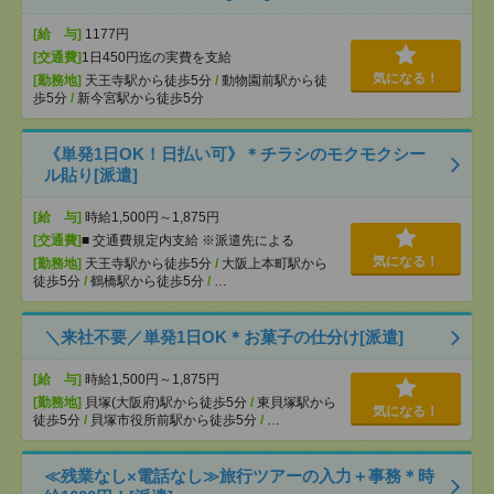
[給 与]
1177円
[交通費]
1日450円迄の実費を支給
気になる！
[勤務地]
天王寺駅から徒歩5分
/
動物園前駅から徒
歩5分
/
新今宮駅から徒歩5分
《単発1日OK！日払い可》＊チラシのモクモクシー
ル貼り[派遣]
[給 与]
時給1,500円～1,875円
[交通費]
■ 交通費規定内支給 ※派遣先による
気になる！
[勤務地]
天王寺駅から徒歩5分
/
大阪上本町駅から
徒歩5分
/
鶴橋駅から徒歩5分
/
…
＼来社不要／単発1日OK＊お菓子の仕分け[派遣]
[給 与]
時給1,500円～1,875円
[勤務地]
貝塚(大阪府)駅から徒歩5分
/
東貝塚駅から
気になる！
徒歩5分
/
貝塚市役所前駅から徒歩5分
/
…
≪残業なし×電話なし≫旅行ツアーの入力＋事務＊時