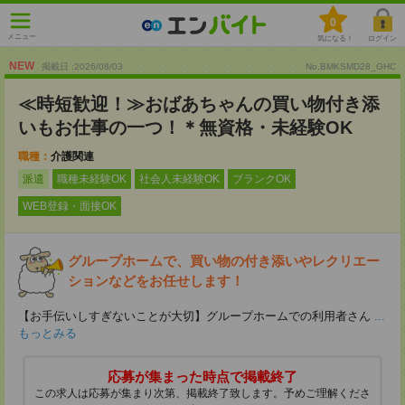
0
メニュー
気になる！
ログイン
NEW
掲載日 :2026
/
08
/
03
No.BMKSMD28_GHC
≪時短歓迎！≫おばあちゃんの買い物付き添
いもお仕事の一つ！＊無資格・未経験OK
職種：
介護関連
派遣
職種未経験OK
社会人未経験OK
ブランクOK
WEB登録・面接OK
グループホームで、買い物の付き添いやレクリエー
ションなどをお任せします！
【お手伝いしすぎないことが大切】グループホームでの利用者さん
...
もっとみる
応募が集まった時点で掲載終了
この求人は応募が集まり次第、掲載終了致します。予めご理解くださ