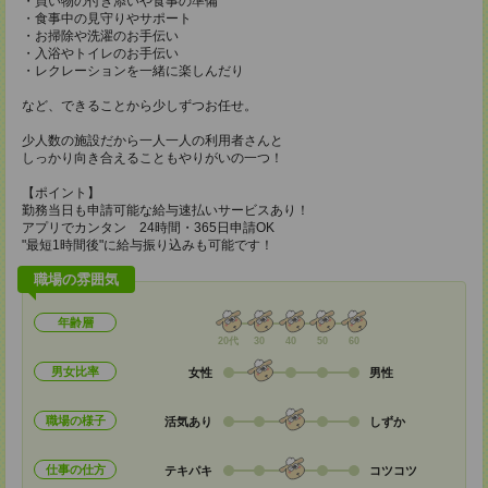
・買い物の付き添いや食事の準備
・食事中の見守りやサポート
・お掃除や洗濯のお手伝い
・入浴やトイレのお手伝い
・レクレーションを一緒に楽しんだり
など、できることから少しずつお任せ。
少人数の施設だから一人一人の利用者さんと
しっかり向き合えることもやりがいの一つ！
【ポイント】
勤務当日も申請可能な給与速払いサービスあり！
アプリでカンタン 24時間・365日申請OK
"最短1時間後"に給与振り込みも可能です！
職場の雰囲気
年齢層
20代
30
40
50
60
男女比率
女性
男性
職場の様子
活気あり
しずか
仕事の仕方
テキパキ
コツコツ