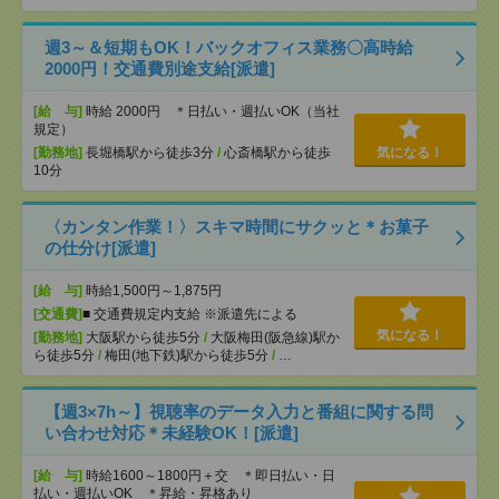
週3～＆短期もOK！バックオフィス業務〇高時給
2000円！交通費別途支給[派遣]
[給 与]
時給 2000円 ＊日払い・週払いOK（当社
規定）
[勤務地]
長堀橋駅から徒歩3分
/
心斎橋駅から徒歩
気になる！
10分
〈カンタン作業！〉スキマ時間にサクッと＊お菓子
の仕分け[派遣]
[給 与]
時給1,500円～1,875円
[交通費]
■ 交通費規定内支給 ※派遣先による
気になる！
[勤務地]
大阪駅から徒歩5分
/
大阪梅田(阪急線)駅か
ら徒歩5分
/
梅田(地下鉄)駅から徒歩5分
/
…
【週3×7h～】視聴率のデータ入力と番組に関する問
い合わせ対応＊未経験OK！[派遣]
[給 与]
時給1600～1800円＋交 ＊即日払い・日
払い・週払いOK ＊昇給・昇格あり