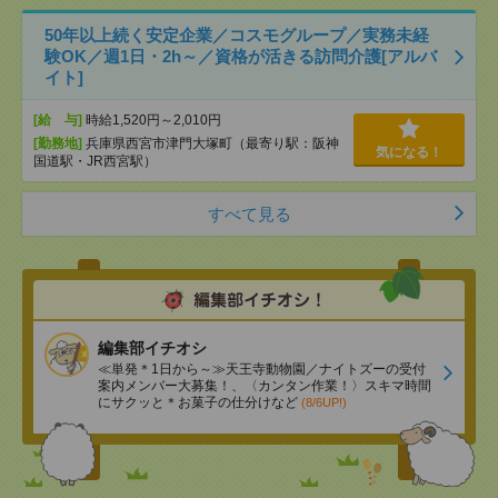
50年以上続く安定企業／コスモグループ／実務未経
験OK／週1日・2h～／資格が活きる訪問介護[アルバ
イト]
[給 与]
時給1,520円～2,010円
[勤務地]
兵庫県西宮市津門大塚町（最寄り駅：阪神
気になる！
国道駅・JR西宮駅）
すべて見る
編集部イチオシ
≪単発＊1日から～≫天王寺動物園／ナイトズーの受付
案内メンバー大募集！、〈カンタン作業！〉スキマ時間
にサクッと＊お菓子の仕分けなど
(8/6UP!)