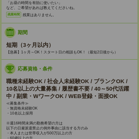
「お昼の時間を有効に使いたい」
など、ご希望があれば教えてくださいね。
残業はありません。
残業時間
期間
短期（3ヶ月以内）
【急募】1ヶ月～OK！スタート日の相談もOK！（最短2日後から）
応募資格・条件
職種未経験OK / 社会人未経験OK / ブランクOK /
10名以上の大量募集 / 履歴書不要 / 40～50代活躍
中 / 副業・WワークOK / WEB登録・面接OK
≪募集条件≫
・無資格未経験OK
・10名以上採用
※週16時間未満の勤務希望の方は
以下の日雇派遣禁止の例外事由に該当する方のみ
・本人または世帯収入が500万以上の方
・60歳以上の方