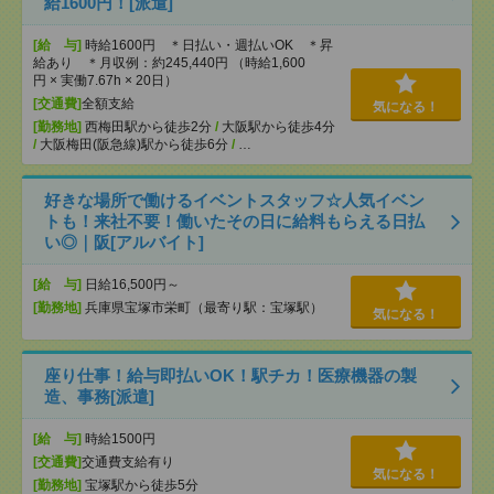
給1600円！[派遣]
[給 与]
時給1600円 ＊日払い・週払いOK ＊昇
給あり ＊月収例：約245,440円 （時給1,600
円 × 実働7.67h × 20日）
[交通費]
全額支給
気になる！
[勤務地]
西梅田駅から徒歩2分
/
大阪駅から徒歩4分
/
大阪梅田(阪急線)駅から徒歩6分
/
…
好きな場所で働けるイベントスタッフ☆人気イベン
トも！来社不要！働いたその日に給料もらえる日払
い◎｜阪[アルバイト]
[給 与]
日給16,500円～
[勤務地]
兵庫県宝塚市栄町（最寄り駅：宝塚駅）
気になる！
座り仕事！給与即払いOK！駅チカ！医療機器の製
造、事務[派遣]
[給 与]
時給1500円
[交通費]
交通費支給有り
気になる！
[勤務地]
宝塚駅から徒歩5分