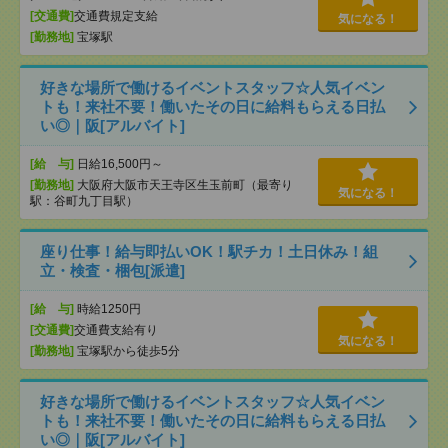
[交通費]
交通費規定支給
気になる！
[勤務地]
宝塚駅
好きな場所で働けるイベントスタッフ☆人気イベン
トも！来社不要！働いたその日に給料もらえる日払
い◎｜阪[アルバイト]
[給 与]
日給16,500円～
[勤務地]
大阪府大阪市天王寺区生玉前町（最寄り
気になる！
駅：谷町九丁目駅）
座り仕事！給与即払いOK！駅チカ！土日休み！組
立・検査・梱包[派遣]
[給 与]
時給1250円
[交通費]
交通費支給有り
気になる！
[勤務地]
宝塚駅から徒歩5分
好きな場所で働けるイベントスタッフ☆人気イベン
トも！来社不要！働いたその日に給料もらえる日払
い◎｜阪[アルバイト]