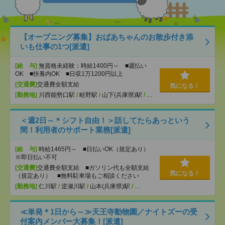
【オープニング募集】おばあちゃんのお散歩付き添
いも仕事の1つ[派遣]
[給 与]
無資格未経験：時給1400円～ ■週払い
OK ■扶養内OK ■日収1万1200円以上
[交通費]
交通費全額支給
気になる！
[勤務地]
川西能勢口駅
/
畦野駅
/
山下(兵庫県)駅
/
…
＜週2日～＊シフト自由！＞話してたらあっという
間！利用者のサポート業務[派遣]
[給 与]
時給1465円～ ■日払いOK（規定あり）
※即日払い不可
[交通費]
交通費全額支給 ■ガソリン代も全額支給
気になる！
（規定あり） ■無料駐車場もご相談ください
[勤務地]
仁川駅
/
逆瀬川駅
/
山本(兵庫県)駅
/
…
≪単発＊1日から～≫天王寺動物園／ナイトズーの受
付案内メンバー大募集！[派遣]