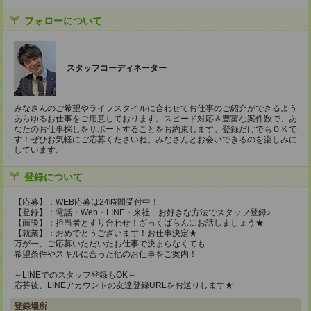
フォローについて
スタッフコーディネーター
みなさんのご希望やライフスタイルに合わせてお仕事のご紹介ができるよう
あらゆるお仕事をご用意しております。スピード対応＆豊富な案件数で、あ
なたのお仕事探しをサポートすることをお約束します。登録だけでもＯＫで
す！ぜひお気軽にご応募くださいね。みなさんとお会いできるのを楽しみに
しています。
登録について
【応募】：WEB応募は24時間受付中！
【登録】：電話・Web・LINE・来社…お好きな方法でスタッフ登録♪
【面談】：担当者とすり合わせ！ざっくばらんにお話しましょう★
【就業】：おめでとうございます！お仕事決定★
万が一、ご応募いただいたお仕事で決まらなくても…
希望条件やスキルに合った他のお仕事をご案内！
～LINEでのスタッフ登録もOK～
応募後、LINEアカウントの友達登録URLをお送りします★
登録場所