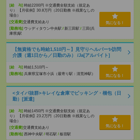
[給 与]
時給2200円 ※交通費全額支給（規定あ
り） 【月収例】30.8万円（20日勤務 ※残業なしの
場合）
[交通費]
交通費支給あり
気になる！
[勤務地]
ウッディタウン中央駅
/
新三田駅
/
三田(兵
庫県)駅
【無資格でも時給1,510円～】見守りヘルパー✨訪問
介護（週1日から／日勤のみ） /Ja[アルバイト]
[給 与]
時給1,510円～
[勤務地]
兵庫県宝塚市小浜（最寄り駅：清荒神駅）
気になる！
<タイパ抜群>キレイな倉庫でピッキング・梱包（日
勤）[派遣]
[給 与]
時給1450円 ※交通費全額支給（規定あ
り） 【月収例】23.2万円（20日勤務 ※残業なしの
場合）
気になる！
[交通費]
交通費支給あり
[勤務地]
西神中央駅
/
明石駅
/
板宿駅