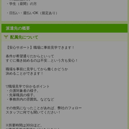
・学生（昼間）の方
・日払い・週払いOK（規定あり）
派遣先の概要
配属先について
【安心サポート】職場に事前見学できます！
条件が希望通りだからといって
すぐに働き始めるのは不安…という方も安心！
職場を事前に見学してから働くかどうか
決めることができます！
▽職場見学で分かるポイント
・介護対象者の様子。
・先輩職員の様子。
・事務所内の雰囲気。などなど
その他気になったことがあれば、弊社のフォロー
スタッフに何でも聞いてください！
※所要時間は30分ほど。