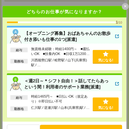
×
【MD京都支店】
どちらのお仕事が気になりますか？
〒604-8171
京都府京都市中京区虎屋町577-2 井門烏丸姉小路ビル3F
1
TEL：0120514202
/10
担当：採用担当：内田
【オープニング募集】おばあちゃんのお散歩
【MD大阪支店】
付き添いも仕事の1つ[派遣]
〒530-0001
大阪府大阪市北区梅田1-11-4 大阪駅前第4ビル9F
無資格未経験：時給1400円～ ■週払
TEL：0120514202
給与
いOK ■扶養内OK ■日収1万1200円
担当：採用担当：田中
以上
川西能勢口駅 / 畦野駅 / 山下(兵庫県)
気になる!
勤務地
【MD南大阪支店】
駅 / …
〒543-0055
大阪府大阪市天王寺区悲田院町8-22 ニッセイ天王寺ビル5F
TEL：0120514202
＜週2日～＊シフト自由！＞話してたらあっ
担当：採用担当：渕上
という間！利用者のサポート業務[派遣]
【MD神戸支店】
〒650-0034
時給1465円～ ■日払いOK（規定あ
給与
兵庫県神戸市中央区京町69 三宮第一生命ビル11F
り）※即日払い不可
TEL：0120514202
仁川駅 / 逆瀬川駅 / 山本(兵庫県)駅 / …
気になる!
担当：採用担当：井手
勤務地
【MD兵庫支店】
〒650-0034
兵庫県神戸市中央区京町69 三宮第一生命ビル11F