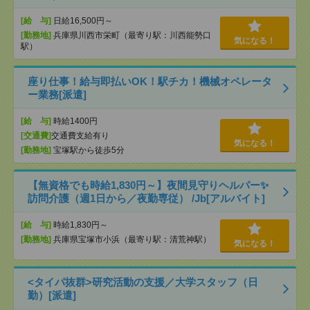
[給 与]
日給16,500円～
[勤務地]
兵庫県川西市栄町（最寄り駅：川西能勢口
気になる！
駅）
座り仕事！給与即払いOK！駅チカ！機械オペレータ
ー業務[派遣]
[給 与]
時給1400円
[交通費]
交通費支給有り
気になる！
[勤務地]
宝塚駅から徒歩5分
【無資格でも時給1,830円～】夜間見守りヘルパー✨
訪問介護（週1日から／夜勤専従） /Jb[アルバイト]
[給 与]
時給1,830円～
[勤務地]
兵庫県宝塚市小浜（最寄り駅：清荒神駅）
気になる！
<タイパ抜群>研究活動の支援／大学スタッフ（日
勤）[派遣]