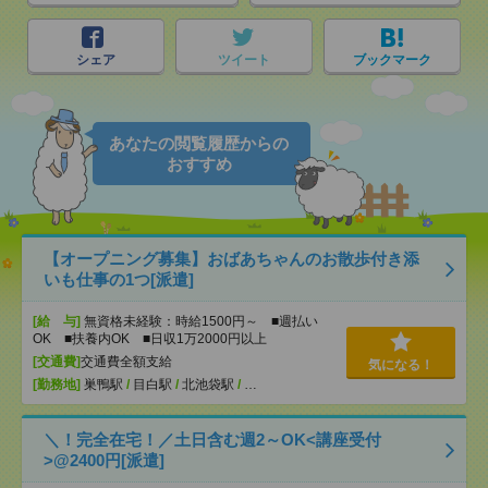
シェア
ツイート
ブックマーク
あなたの閲覧履歴からの
おすすめ
【オープニング募集】おばあちゃんのお散歩付き添
いも仕事の1つ[派遣]
[給 与]
無資格未経験：時給1500円～ ■週払い
OK ■扶養内OK ■日収1万2000円以上
[交通費]
交通費全額支給
気になる！
[勤務地]
巣鴨駅
/
目白駅
/
北池袋駅
/
…
＼！完全在宅！／土日含む週2～OK<講座受付
>@2400円[派遣]