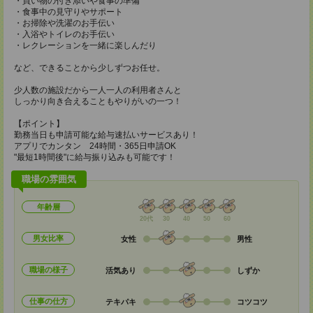
・買い物の付き添いや食事の準備
・食事中の見守りやサポート
・お掃除や洗濯のお手伝い
・入浴やトイレのお手伝い
・レクレーションを一緒に楽しんだり
など、できることから少しずつお任せ。
少人数の施設だから一人一人の利用者さんと
しっかり向き合えることもやりがいの一つ！
【ポイント】
勤務当日も申請可能な給与速払いサービスあり！
アプリでカンタン 24時間・365日申請OK
"最短1時間後"に給与振り込みも可能です！
職場の雰囲気
年齢層
20代
30
40
50
60
男女比率
女性
男性
職場の様子
活気あり
しずか
仕事の仕方
テキパキ
コツコツ