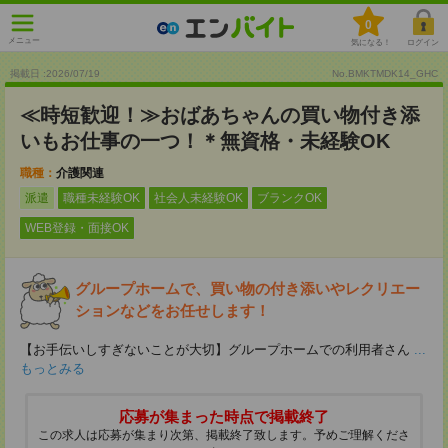
0
メニュー
気になる！
ログイン
掲載日 :2026
/
07
/
19
No.BMKTMDK14_GHC
≪時短歓迎！≫おばあちゃんの買い物付き添
いもお仕事の一つ！＊無資格・未経験OK
職種：
介護関連
派遣
職種未経験OK
社会人未経験OK
ブランクOK
WEB登録・面接OK
グループホームで、買い物の付き添いやレクリエー
ションなどをお任せします！
【お手伝いしすぎないことが大切】グループホームでの利用者さん
...
もっとみる
応募が集まった時点で掲載終了
この求人は応募が集まり次第、掲載終了致します。予めご理解くださ