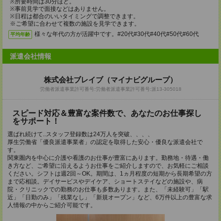
※所要時間は30分ほど。
※事前見学で面接などはありません。
※日程は都合のいいタイミングで調整できます。
※ご希望に合わせて複数の施設を見学できます。
様々な年代の方が活躍中です。#20代#30代#40代#50代#60代
平均年齢
派遣会社情報
株式会社ブレイブ（マイナビグループ）
労働者派遣事業許可番号:労働者派遣事業許可番号:派13-305018
スピード対応＆豊富な案件数で、あなたのお仕事探し
をサポート！
選ばれ続けて..スタッフ登録数は24万人を突破、、、、
厚生労働省「優良派遣事業者」の認定を取得した安心・優良な派遣会社で
す。
関東圏内を中心に介護や看護のお仕事が豊富にあります。勤務地・待遇・働
き方など、ご希望に沿えるようお仕事をご紹介しますので、お気軽にご相談
ください。シフトは週2回～OK。期間は、1ヵ月程度の短期から長期希望の方
まで応相談。デイサービスやデイケア、ショートステイなどの施設や、病
院・クリニックでの勤務のお仕事も多数あります。また、「未経験可」「駅
近」「日勤のみ」「残業なし」「新規オープン」など、6万件以上の豊富な求
人情報の中からご紹介可能です。