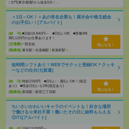
/
大門(東京都)駅から徒歩5分
/
…
＜1日～OK！＞あの有名企業も！展示会や株主総会
のお手伝い！[アルバイト]
[給 与]
■日給16,840円～ ■日払いOK ■実働3時
間5,120円のお仕事あります！
[交通費]
一部支給
気になる！
[勤務地]
東京駅
/
水道橋駅
/
有楽町駅
/
…
短時間シフトあり！WEBでサクッと登録OK＊クッキ
ーなどの仕分け[派遣]
[給 与]
時給1500円 ■日払い・週払いOK！(規定
あり) ■現金日払いもOK(規定あり)
気になる！
[勤務地]
新宿駅
/
新宿三丁目駅
ちいさいかわいいキャラのイベントも！好きな場所
で働ける☆来社不要！働いたその日に給料もらえる
◎/T1[アルバイト]
[給 与]
日給13,000円～