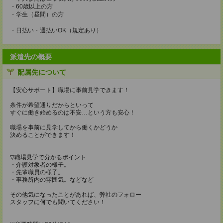
・60歳以上の方
・学生（昼間）の方
・日払い・週払いOK（規定あり）
派遣先の概要
配属先について
【安心サポート】職場に事前見学できます！
条件が希望通りだからといって
すぐに働き始めるのは不安…という方も安心！
職場を事前に見学してから働くかどうか
決めることができます！
▽職場見学で分かるポイント
・介護対象者の様子。
・先輩職員の様子。
・事務所内の雰囲気。などなど
その他気になったことがあれば、弊社のフォロー
スタッフに何でも聞いてください！