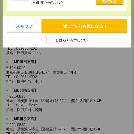
気になる!
京都)駅から徒歩7分
【MD城南支店】
〒163-0630
東京都新宿区西新宿1-25-1 新宿センタービル30F
TEL：0120514202
担当：採用担当：三浦
スキップ
どちらも気になる！
【MD立川支店】
〒190-0023
しばらく表示しない
東京都立川市柴崎町3-10-5 大雅ビル4F
TEL：0120514202
担当：採用担当：中村
【MD町田支店】
〒194-0013
東京都町田市原町田6-15-7 大雄町田ビル4F
TEL：0120514202
担当：採用担当：小川
【MD川崎支店】
〒221-0835
神奈川県横浜市神奈川区鶴屋町2-25-1 横浜YS西口ビル3F
TEL：0120514202
担当：採用担当：岩間
【MD横浜支店】
〒221-0835
神奈川県横浜市神奈川区鶴屋町2-25-1 横浜YS西口ビル3F
TEL：0120514202