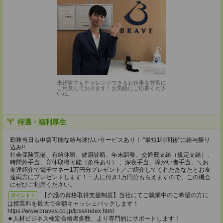
未経験でもチャレンジできるお仕事を豊富に
ご用意しております！お気軽にご応募くださ
いね。
待遇・福利厚生
勤務当日も申請可能な給与速払いサービスあり！ "最短1時間後"に給与振り
込み!!
社会保険完備、有給休暇、健康診断、年末調整、交通費支給（規定支給）、
時間外手当、育休取得可能（条件あり） 、深夜手当、障がい者手当、＼お
友達紹介で電子マネー1万円分プレゼント／ご紹介してくれたあなたとお友
達両方にプレゼントします！一人に付き1万円分もらえますので、この機会
にぜひご利用ください。
【介護の資格取得支援制度】当社にてご就業中のご希望の方に
ポイント！
は授業料を最大で全額キャッシュバックします！
https://www.braves.co.jp/lpss/index.html
★人材ビジネス検定合格者多数、より専門的にサポートします！