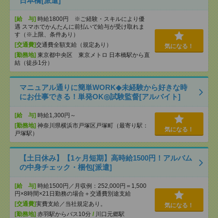
日本橋[派遣]
[給 与]
時給1800円 ※ご経験・スキルにより優
遇 スマホでかんたんに前払いで給与が受け取れま
す（※上限、条件あり）
[交通費]
交通費全額支給（規定あり）
気になる！
[勤務地]
東京都中央区 東京メトロ 日本橋駅から直
結（徒歩1分）
マニュアル通りに簡単WORK◆未経験から好きな時
にお仕事できる！単発OK◎試験監督[アルバイト]
[給 与]
時給1,300円～
[勤務地]
神奈川県横浜市戸塚区戸塚町（最寄り駅：
気になる！
戸塚駅）
【土日休み】【1ヶ月短期】高時給1500円！アルバム
の中身チェック・梱包[派遣]
[給 与]
時給1500円／月収例：252,000円＝1,500
円×8時間×21日勤務の場合＋交通費別途支給
[交通費]
実費支給／当社規定あり。
気になる！
[勤務地]
赤羽駅からバス10分
/
川口元郷駅