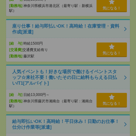
[勤務地]
神奈川県横浜市港北区（最寄り駅：新横浜
気になる！
駅）
座り仕事！給与即払いOK！高時給！在庫管理・資料
作成[派遣]
[給 与]
時給1500円
[交通費]
交通費支給有り
気になる！
[勤務地]
藤沢駅
人気イベントも！好きな場所で働けるイベントスタ
ッフ☆来社不要！働いたその日に給料もらえる日払
い/T1[アルバイト]
[給 与]
日給13,000円～
[勤務地]
神奈川県藤沢市湘南台（最寄り駅：湘南台
気になる！
駅）
給与即払いOK！高時給！平日休み！日勤のお仕事！
仕分け作業等[派遣]