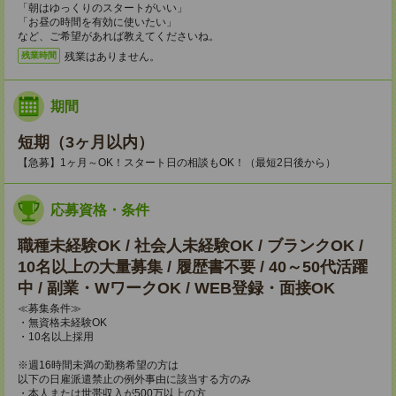
「朝はゆっくりのスタートがいい」
「お昼の時間を有効に使いたい」
など、ご希望があれば教えてくださいね。
残業はありません。
残業時間
期間
短期（3ヶ月以内）
【急募】1ヶ月～OK！スタート日の相談もOK！（最短2日後から）
応募資格・条件
職種未経験OK / 社会人未経験OK / ブランクOK /
10名以上の大量募集 / 履歴書不要 / 40～50代活躍
中 / 副業・WワークOK / WEB登録・面接OK
≪募集条件≫
・無資格未経験OK
・10名以上採用
※週16時間未満の勤務希望の方は
以下の日雇派遣禁止の例外事由に該当する方のみ
・本人または世帯収入が500万以上の方