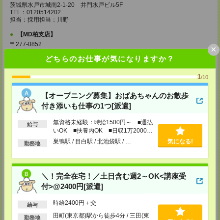
茨城県水戸市城南2-1-20 井門水戸ビル5F
TEL：0120514202
担当：採用担当：川野
【MD柏支店】
〒277-0852
×
千葉県柏市旭町1-12-2 エレル柏ビル6F
どちらのお仕事が気になりますか？
TEL：0120514202
担当：採用担当：渡辺
1
/10
【MD千葉支店】
〒260-0015
【オープニング募集】おばあちゃんのお散歩
千葉県千葉市中央区富士見1-15-9 朝日生命千葉ビル4F
付き添いも仕事の1つ[派遣]
TEL：0120514202
担当：採用担当：椿森
無資格未経験：時給1500円～ ■週払
給与
いOK ■扶養内OK ■日収1万2000円
【MD東京支店】
以上
巣鴨駅 / 目白駅 / 北池袋駅 / …
気になる!
勤務地
〒163-0630
東京都新宿区西新宿1-25-1 新宿センタービル30F
TEL：0120514202
担当：採用担当：三輪
＼！完全在宅！／土日含む週2～OK<講座受
【MD新宿支店】
付>@2400円[派遣]
〒163-0630
東京都新宿区西新宿1-25-1 新宿センタービル30F
時給2400円＋交
給与
TEL：0120514202
担当：採用担当：西川
田町(東京都)駅から徒歩4分 / 三田(東
勤務地