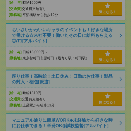
[給 与]
時給1600円
[交通費]
交通費支給有り
気になる！
[勤務地]
平沼橋駅から徒歩12分
ちいさいかわいいキャラのイベントも！好きな場所
で働ける☆来社不要！働いたその日に給料もらえる
◎/T1[アルバイト]
[給 与]
日給13,000円～
[勤務地]
東京都町田市原町田（最寄り駅：町田駅）
気になる！
座り仕事！高時給！土日休み！日勤のお仕事！製品
の封入・梱包[派遣]
[給 与]
時給1310円
[交通費]
交通費支給有り
気になる！
[勤務地]
土呂駅から徒歩13分
マニュアル通りに簡単WORK◆未経験から好きな時
にお仕事できる！単発OK◎試験監督[アルバイト]