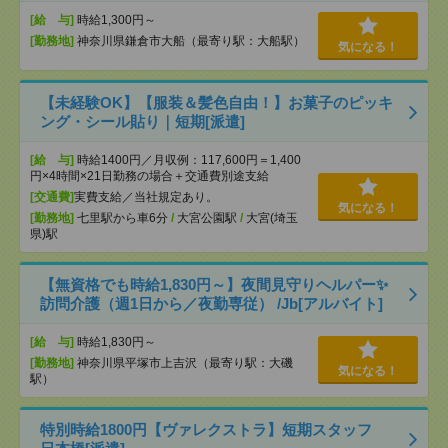
[給 与]
時給1,300円～
[勤務地]
神奈川県鎌倉市大船（最寄り駅：大船駅）
気になる！
【未経験OK】【服装＆髪色自由！】お菓子のピッキ
ング・シール貼り｜短期[派遣]
[給 与]
時給1400円／月収例：117,600円＝1,400
円×4時間×21日勤務の場合＋交通費別途支給
[交通費]
実費支給／当社規定あり。
気になる！
[勤務地]
七里駅から車6分
/
大宮公園駅
/
大宮(埼玉
県)駅
【無資格でも時給1,830円～】夜間見守りヘルパー✨
訪問介護（週1日から／夜勤専従） /Jb[アルバイト]
[給 与]
時給1,830円～
[勤務地]
神奈川県平塚市上吉沢（最寄り駅：大磯
気になる！
駅）
特別時給1800円【ヴァレクストラ】短期スタッフ