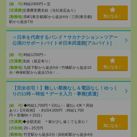
[給 与]
時給2400円＋交
[交通費]
交通費実費支給（当社規定あり）
気になる！
[勤務地]
田町(東京都)駅から徒歩4分
/
三田(東京都)
駅から徒歩7分
＜日本を代表するバンド＊サカナクション＞ツアー
公演のサポートバイト＠日本武道館[アルバイト]
[給 与]
時給1250円～
[交通費]
支給（規定有り）
気になる！
[勤務地]
九段下駅から徒歩5分
/
竹橋駅から徒歩10
分
/
神保町駅から徒歩15分
/
…
【完全在宅！】難しい業務なし＆電話なし！ゆっく
りの11時～時短＊データ入力・事務[派遣]
[給 与]
◆時給1,700円＊日払い・週払いOK＊昇給
あり♪【月収例】 ・約204,000円 （時給1,700
円 × 実働6h × 20日）
[交通費]
◆全額支給 ＊家が少し遠くても安心！
気になる！
[月収例]
20～25万円
[勤務地]
竹芝駅から徒歩2分
/
浜松町駅から徒歩4分