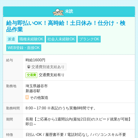
未読
給与即払いOK！高時給！土日休み！仕分け・検
品作業
派遣
職種未経験OK
社会人未経験OK
ブランクOK
WEB登録・面接OK
時給1600円
給与
交通費別途支給あり
交通費支給有り
交通費
埼玉県越谷市
勤務地
新越谷駅
その他製造
8:00～17:00 ※表記のうち実働8時間です。
勤務時間
長期【ご応募から1週間以内(最短2日目)のスピード就業が可能】
期間
即日～
日払いOK
/
履歴書不要
/
電話対応なし
/
パソコンスキル不要
特徴