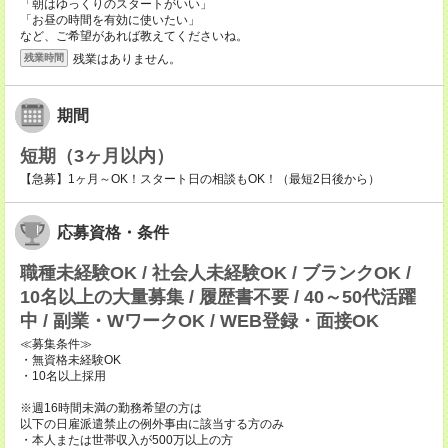
「朝はゆっくりのスタートがいい」
「お昼の時間を有効に使いたい」
など、ご希望があれば教えてくださいね。
残業はありません。
残業時間
期間
短期（3ヶ月以内）
【急募】1ヶ月～OK！スタート日の相談もOK！（最短2日後から）
応募資格・条件
職種未経験OK / 社会人未経験OK / ブランクOK /
10名以上の大量募集 / 履歴書不要 / 40～50代活躍
中 / 副業・WワークOK / WEB登録・面接OK
≪募集条件≫
・無資格未経験OK
・10名以上採用
※週16時間未満の勤務希望の方は
以下の日雇派遣禁止の例外事由に該当する方のみ
・本人または世帯収入が500万以上の方