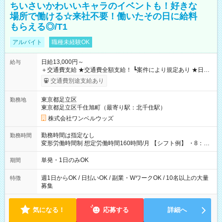
ちいさいかわいいキャラのイベントも！好きな
場所で働ける☆来社不要！働いたその日に給料
もらえる◎/T1
アルバイト
職種未経験OK
日給13,000円～
給与
＋交通費支給 ★交通費全額支給！ ┗案件により規定あり ★日払
いOK！（規定あり） ┗働いたその日に現金GET♪ お仕事後はコ
交通費別途支給あり
ンビニATMから 日払い分を引き落とせます！ 【試用期間】試
用期間なし
東京都足立区
勤務地
東京都足立区千住旭町（最寄り駅：北千住駅）
株式会社ワンベルウッズ
勤務時間は指定なし
勤務時間
変形労働時間制 想定労働時間160時間/月 【シフト例】 ・8：00
～21：00
単発・1日のみOK
期間
週1日からOK / 日払いOK / 副業・WワークOK / 10名以上の大量
特徴
募集
気になる！
応募する
詳細へ