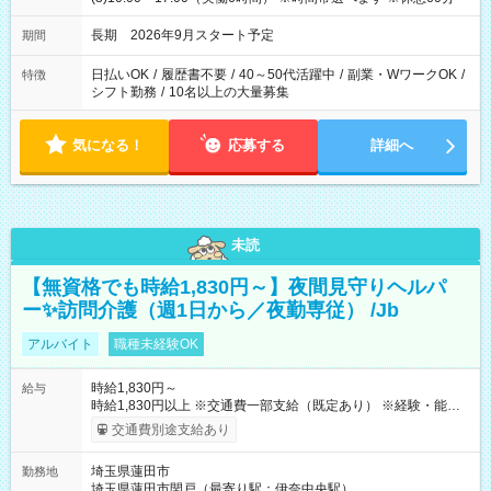
長期 2026年9月スタート予定
期間
日払いOK
/
履歴書不要
/
40～50代活躍中
/
副業・WワークOK
/
特徴
シフト勤務
/
10名以上の大量募集
気になる！
応募する
詳細へ
未読
【無資格でも時給1,830円～】夜間見守りヘルパ
ー✨訪問介護（週1日から／夜勤専従） /Jb
アルバイト
職種未経験OK
時給1,830円～
給与
時給1,830円以上 ※交通費一部支給（既定あり） ※経験・能力を
考慮して決定します 【収入例】 週1回勤務の場合：1,830円×8時
交通費別途支給あり
間×4回=5万8,560円 週3回勤務の場合：1,830円×8時間×12回
=17万5,680円 【試用期間】試用期間あり 試用期間の長さ：2ヶ
埼玉県蓮田市
勤務地
月 ※ 雇用形態と給与に、本採用時と異なる部分があります。 雇
埼玉県蓮田市閏戸（最寄り駅：伊奈中央駅）