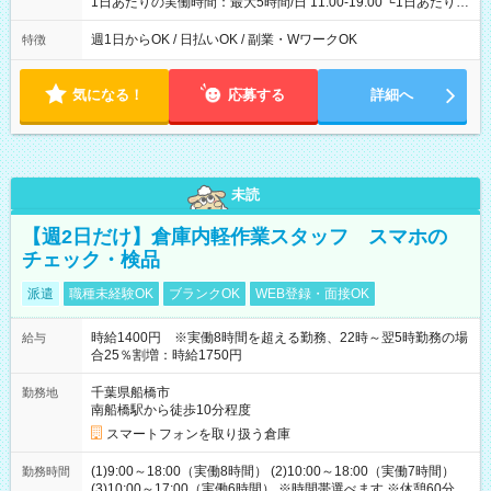
1日あたりの実働時間：最大5時間/日 11:00-19:00 └1日あたりの
実働時間：1-5時間 └上記の時間帯内であれば、いつでも勤務可
能！ └平日・土曜日の中で、お好きな曜日でご勤務いただけま
週1日からOK / 日払いOK / 副業・WワークOK
特徴
す！ 【シフト例】 ・11:00～14:00 ・16:30～19:00 ・13:00～
18:00 などのように、自由な働き方が可能なお仕事です！
気になる！
応募する
詳細へ
未読
【週2日だけ】倉庫内軽作業スタッフ スマホの
チェック・検品
派遣
職種未経験OK
ブランクOK
WEB登録・面接OK
時給1400円 ※実働8時間を超える勤務、22時～翌5時勤務の場
給与
合25％割増：時給1750円
千葉県船橋市
勤務地
南船橋駅から徒歩10分程度
スマートフォンを取り扱う倉庫
(1)9:00～18:00（実働8時間） (2)10:00～18:00（実働7時間）
勤務時間
(3)10:00～17:00（実働6時間） ※時間帯選べます ※休憩60分