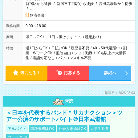
新宿駅から徒歩
/
新宿三丁目駅から徒歩
/
高田馬場駅から徒歩
/
…
物流企業
9:00～18:00
勤務時間
即日～OK！ 1日～働けます＾＾（規定あり）
期間
週1日からOK
/
日払いOK
/
履歴書不要
/
40～50代活躍中
/
副
特徴
業・WワークOK
/
服装自由
/
シフト勤務
/
10名以上の大量募
集
/
電話対応なし
/
パソコンスキル不要
気になる！
応募する
詳細へ
掲載日：2026.08.03
未読
＜日本を代表するバンド＊サカナクション＞ツ
アー公演のサポートバイト＠日本武道館
アルバイト
職種未経験OK
社会人未経験OK
大学生歓迎
ブランクOK