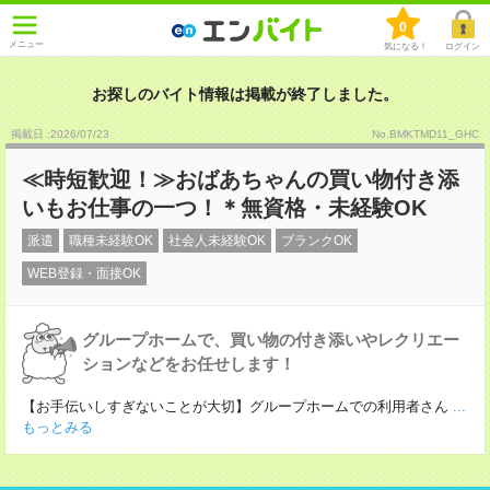
0
メニュー
気になる！
ログイン
お探しのバイト情報は掲載が終了しました。
掲載日 :2026
/
07
/
23
No.BMKTMD11_GHC
≪時短歓迎！≫おばあちゃんの買い物付き添
いもお仕事の一つ！＊無資格・未経験OK
派遣
職種未経験OK
社会人未経験OK
ブランクOK
WEB登録・面接OK
グループホームで、買い物の付き添いやレクリエー
ションなどをお任せします！
【お手伝いしすぎないことが大切】グループホームでの利用者さん
...
もっとみる