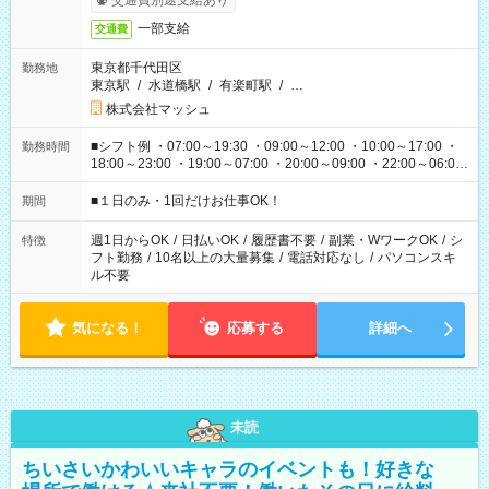
交通費別途支給あり
一部支給
交通費
東京都千代田区
勤務地
東京駅
/
水道橋駅
/
有楽町駅
/
…
株式会社マッシュ
■シフト例 ・07:00～19:30 ・09:00～12:00 ・10:00～17:00 ・
勤務時間
18:00～23:00 ・19:00～07:00 ・20:00～09:00 ・22:00～06:00
etc ★最短で3時間で5,120円のお仕事から 15時間で2万円近く稼
げるお仕事も！ ご希望のお時間に合わせてご紹介！ ※シフトは
■１日のみ・1回だけお仕事OK！
期間
現場によって異なります。 ※勿論、休憩時間はあるのでご安心
ください！
週1日からOK
/
日払いOK
/
履歴書不要
/
副業・WワークOK
/
シ
特徴
フト勤務
/
10名以上の大量募集
/
電話対応なし
/
パソコンスキ
ル不要
気になる！
応募する
詳細へ
未読
ちいさいかわいいキャラのイベントも！好きな