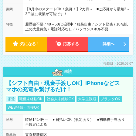
と休みを合わせたい」 「余裕を持って夕飯の準備がしたい」
「できれば残業はしたくない」 など、ご希望を教えてください
【8月中のスタートOK！急募！】2カ月～ ■ご応募から最短2～
期間
ね。 ※Wワーク希望の方へ 今ご覧のお仕事で希望する勤務時間
3日後に就業が可能です！
と、もう1つのお仕事の勤務時間。 合計で週40時間を超える場
合は応募できません。
履歴書不要
/
40～50代活躍中
/
服装自由
/
シフト勤務
/
10名以
特徴
上の大量募集
/
電話対応なし
/
パソコンスキル不要
気になる！
応募する
詳細へ
掲載日：2026.08.07
未読
【シフト自由・現金手渡しOK】iPhoneなどス
マホの充電を繋げるだけ！
派遣
職種未経験OK
社会人未経験OK
大学生歓迎
ブランクOK
WEB登録・面接OK
時給1414円～ ▼日払いOK（規定あり） ■初勤務手当あり
給与
※規定による
東京都新宿区
勤務地