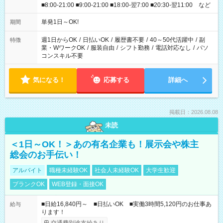
■8:00-21:00 ■9:00-21:00 ■18:00-翌7:00 ■20:30-翌11:00 など
単発1日～OK!
期間
週1日からOK
/
日払いOK
/
履歴書不要
/
40～50代活躍中
/
副
特徴
業・WワークOK
/
服装自由
/
シフト勤務
/
電話対応なし
/
パソ
コンスキル不要
気になる！
応募する
詳細へ
掲載日：2026.08.08
未読
＜1日～OK！＞あの有名企業も！展示会や株主
総会のお手伝い！
アルバイト
職種未経験OK
社会人未経験OK
大学生歓迎
ブランクOK
WEB登録・面接OK
■日給16,840円～ ■日払いOK ■実働3時間5,120円のお仕事あ
給与
ります！