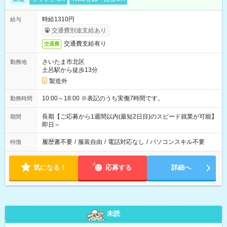
時給1310円
給与
交通費別途支給あり
交通費支給有り
交通費
さいたま市北区
勤務地
土呂駅から徒歩13分
製造外
10:00～18:00 ※表記のうち実働7時間です。
勤務時間
長期【ご応募から1週間以内(最短2日目)のスピード就業が可能】
期間
即日～
履歴書不要
/
服装自由
/
電話対応なし
/
パソコンスキル不要
特徴
気になる！
応募する
詳細へ
未読