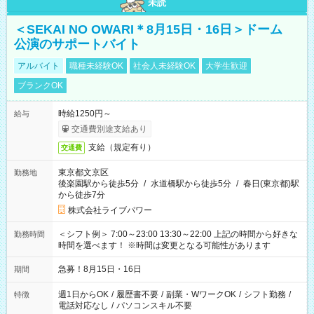
未読
＜SEKAI NO OWARI＊8月15日・16日＞ドーム
公演のサポートバイト
アルバイト
職種未経験OK
社会人未経験OK
大学生歓迎
ブランクOK
時給1250円～
給与
交通費別途支給あり
支給（規定有り）
交通費
東京都文京区
勤務地
後楽園駅から徒歩5分
/
水道橋駅から徒歩5分
/
春日(東京都)駅
から徒歩7分
株式会社ライブパワー
＜シフト例＞ 7:00～23:00 13:30～22:00 上記の時間から好きな
勤務時間
時間を選べます！ ※時間は変更となる可能性があります
急募！8月15日・16日
期間
週1日からOK
/
履歴書不要
/
副業・WワークOK
/
シフト勤務
/
特徴
電話対応なし
/
パソコンスキル不要