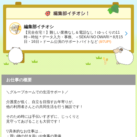
編集部イチオシ
【完全在宅！】難しい業務なし＆電話なし！ゆっくりの11
時～時短＊データ入力・事務、＜SEKAI NO OWARI＊8月15
日・16日＞ドーム公演のサポートバイトなど
(8/7UP!)
お仕事の概要
＼グループホームでの生活サポート／
介護度が低く、自立を目指すお年寄りが、
他の利用者さんとの共同生活を行う施設です！
そのため時には手伝いすぎずに、じっくりと
見守ってあげることも大切です！
▽具体的なお仕事は…
・買い物の付き添いや食事の準備