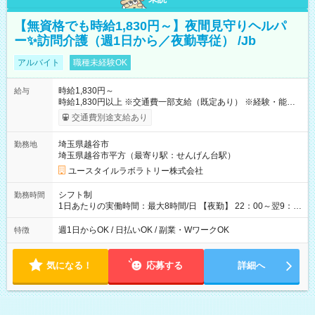
【無資格でも時給1,830円～】夜間見守りヘルパ
ー✨訪問介護（週1日から／夜勤専従） /Jb
アルバイト
職種未経験OK
時給1,830円～
給与
時給1,830円以上 ※交通費一部支給（既定あり） ※経験・能力を
考慮して決定します 【収入例】 週1回勤務の場合：1,830円×8時
交通費別途支給あり
間×4回=5万8,560円 週3回勤務の場合：1,830円×8時間×12回
=17万5,680円 【試用期間】試用期間あり 試用期間の長さ：2ヶ
埼玉県越谷市
勤務地
月 ※ 雇用形態と給与に、本採用時と異なる部分があります。 雇
埼玉県越谷市平方（最寄り駅：せんげん台駅）
用形態：本採用時と同じです。 給与：時給 1,660円以上
ユースタイルラボラトリー株式会社
シフト制
勤務時間
1日あたりの実働時間：最大8時間/日 【夜勤】 22：00～翌9：
00 ※週1日～OK ／ 夜勤専従 ＊＊ 勤務時間例 ＊＊ ■22時か
ら翌7時 ■23時から翌8時 ■24時から翌9時 など ※上記の時間
週1日からOK / 日払いOK / 副業・WワークOK
特徴
内で8時間勤務（休憩1時間）ご利用者様により、時間は異なり
ます。 ※曜日固定（毎週同じ曜日での勤務となります）
気になる！
応募する
詳細へ