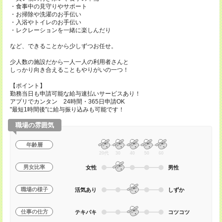
・食事中の見守りやサポート
・お掃除や洗濯のお手伝い
・入浴やトイレのお手伝い
・レクレーションを一緒に楽しんだり
など、できることから少しずつお任せ。
少人数の施設だから一人一人の利用者さんと
しっかり向き合えることもやりがいの一つ！
【ポイント】
勤務当日も申請可能な給与速払いサービスあり！
アプリでカンタン 24時間・365日申請OK
"最短1時間後"に給与振り込みも可能です！
職場の雰囲気
年齢層
20代
30
40
50
60
男女比率
女性
男性
職場の様子
活気あり
しずか
仕事の仕方
テキパキ
コツコツ