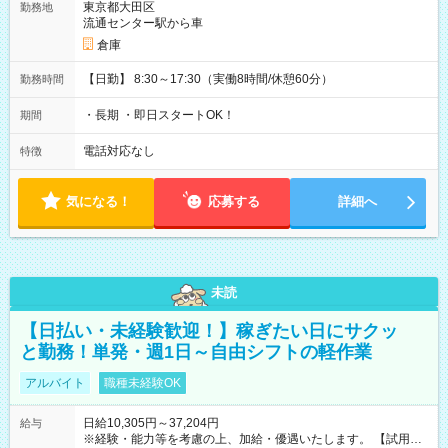
東京都大田区
勤務地
流通センター駅から車
倉庫
【日勤】 8:30～17:30（実働8時間/休憩60分）
勤務時間
・長期 ・即日スタートOK！
期間
電話対応なし
特徴
気になる！
応募する
詳細へ
未読
【日払い・未経験歓迎！】稼ぎたい日にサクッ
と勤務！単発・週1日～自由シフトの軽作業
アルバイト
職種未経験OK
日給10,305円～37,204円
給与
※経験・能力等を考慮の上、加給・優遇いたします。 【試用期