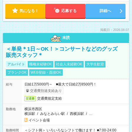
気になる！
応募する
詳細へ
掲載日：2026.08.07
未読
＜単発＊1日～OK！＞コンサートなどのグッズ
販売スタッフ＊
アルバイト
職種未経験OK
社会人未経験OK
大学生歓迎
ブランクOK
WEB登録・面接OK
日給1万5000円～ ■最大で日給2万8500円！
給与
交通費別途支給あり
交通費規定支給
交通費
横浜市西区
勤務地
横浜駅
/
みなとみらい駅
/
西横浜駅
/
…
イベント会場
＜シフト例＞ いろいろなシフトで働けます！ ■7:00-24:00
勤務時間