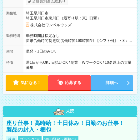
交通費別途支給あり
ンビニATMから 日払い分を引き落とせます！ 【試用期間】試
用期間なし
埼玉県川口市
勤務地
埼玉県川口市東川口（最寄り駅：東川口駅）
株式会社ワンベルウッズ
勤務時間は指定なし
勤務時間
変形労働時間制 想定労働時間160時間/月 【シフト例】 ・8：00
～21：00
単発・1日のみOK
期間
週1日からOK / 日払いOK / 副業・WワークOK / 10名以上の大量
特徴
募集
気になる！
応募する
詳細へ
未読
座り仕事！高時給！土日休み！日勤のお仕事！
製品の封入・梱包
派遣
ブランクOK
WEB登録・面接OK