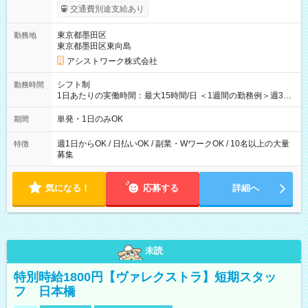
間】試用期間なし
交通費別途支給あり
東京都墨田区
勤務地
東京都墨田区東向島
アシストワーク株式会社
シフト制
勤務時間
1日あたりの実働時間：最大15時間/日 ＜1週間の勤務例＞週3回
勤務 勤務：月・水・金 休み：火・木・土・日 好きな時にお仕事
可能です！ ※1日あたりの最大実働時間は日勤、夜勤共に勤務し
単発・1日のみOK
期間
た時間になります。
週1日からOK / 日払いOK / 副業・WワークOK / 10名以上の大量
特徴
募集
気になる！
応募する
詳細へ
未読
特別時給1800円【ヴァレクストラ】短期スタッ
フ 日本橋