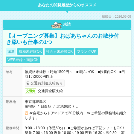
あなたの閲覧履歴からのオススメ
掲載日：2026.08.08
未読
【オープニング募集】おばあちゃんのお散歩付
き添いも仕事の1つ
派遣
職種未経験OK
社会人未経験OK
ブランクOK
WEB登録・面接OK
無資格未経験：時給1500円～ ■週払いOK ■扶養内OK ■日
給与
収1万2000円以上
交通費別途支給あり
交通費全額支給
交通費
東京都豊島区
勤務地
巣鴨駅
/
目白駅
/
北池袋駅
/
…
≪自宅からドアtoドアで30分以内！≫ご希望の勤務地を紹介
します。
9:00～18:00（休憩60分） ■ご希望があれば下記シフトもOK！
勤務時間
早番 7:00～16:00 遅番 10:00～19:00 夜勤 16:30～翌9:30 「家族