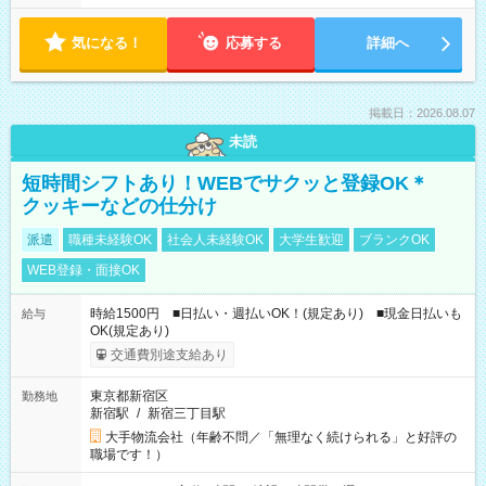
気になる！
応募する
詳細へ
掲載日：2026.08.07
未読
短時間シフトあり！WEBでサクッと登録OK＊
クッキーなどの仕分け
派遣
職種未経験OK
社会人未経験OK
大学生歓迎
ブランクOK
WEB登録・面接OK
時給1500円 ■日払い・週払いOK！(規定あり) ■現金日払いも
給与
OK(規定あり)
交通費別途支給あり
東京都新宿区
勤務地
新宿駅
/
新宿三丁目駅
大手物流会社（年齢不問／「無理なく続けられる」と好評の
職場です！）