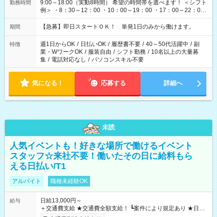
9:00～18:00（実動8時間） 希望の時間帯を選べます！ ＜シフト
勤務時間
例＞ ・8：30～12：00 ・10：00～19：00 ・17：00～22：00
・13：00～22：00 ・22：00～翌6：00 など
【急募】即日スタートＯＫ！ 単発1日のみから働けます。
期間
週1日からOK
/
日払いOK
/
履歴書不要
/
40～50代活躍中
/
副
特徴
業・WワークOK
/
服装自由
/
シフト勤務
/
10名以上の大量募
集
/
電話対応なし
/
パソコンスキル不要
気になる！
応募する
詳細へ
未読
人気イベントも！好きな場所で働けるイベント
スタッフ☆来社不要！働いたその日に給料もら
える日払い/T1
アルバイト
職種未経験OK
日給13,000円～
給与
＋交通費支給 ★交通費全額支給！ ┗案件により規定あり ★日払
いOK！（規定あり） ┗働いたその日に現金GET♪ お仕事後はコ