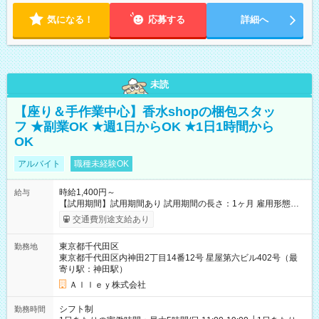
気になる！
応募する
詳細へ
未読
【座り＆手作業中心】香水shopの梱包スタッ
フ ★副業OK ★週1日からOK ★1日1時間から
OK
アルバイト
職種未経験OK
時給1,400円～
給与
【試用期間】試用期間あり 試用期間の長さ：1ヶ月 雇用形態、
給与は本採用時と同じです。
交通費別途支給あり
東京都千代田区
勤務地
東京都千代田区内神田2丁目14番12号 星屋第六ビル402号（最
寄り駅：神田駅）
Ａｌｌｅｙ株式会社
シフト制
勤務時間