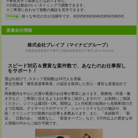
※事前見学で面接などはありません。
※日程は都合のいいタイミングで調整できます。
※ご希望に合わせて複数の施設を見学できます。
様々な年代の方が活躍中です。#20代#30代#40代#50代#60代
平均年齢
派遣会社情報
株式会社ブレイブ（マイナビグループ）
労働者派遣事業許可番号:労働者派遣事業許可番号:派13-305018
スピード対応＆豊富な案件数で、あなたのお仕事探し
をサポート！
選ばれ続けて..スタッフ登録数は24万人を突破、、、、
厚生労働省「優良派遣事業者」の認定を取得した安心・優良な派遣会社で
す。
関東圏内を中心に介護や看護のお仕事が豊富にあります。勤務地・待遇・働
き方など、ご希望に沿えるようお仕事をご紹介しますので、お気軽にご相談
ください。シフトは週2回～OK。期間は、1ヵ月程度の短期から長期希望の方
まで応相談。デイサービスやデイケア、ショートステイなどの施設や、病
院・クリニックでの勤務のお仕事も多数あります。また、「未経験可」「駅
近」「日勤のみ」「残業なし」「新規オープン」など、6万件以上の豊富な求
人情報の中からご紹介可能です。