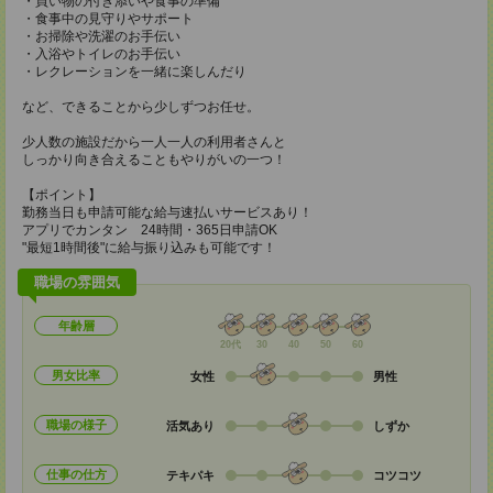
・買い物の付き添いや食事の準備
・食事中の見守りやサポート
・お掃除や洗濯のお手伝い
・入浴やトイレのお手伝い
・レクレーションを一緒に楽しんだり
など、できることから少しずつお任せ。
少人数の施設だから一人一人の利用者さんと
しっかり向き合えることもやりがいの一つ！
【ポイント】
勤務当日も申請可能な給与速払いサービスあり！
アプリでカンタン 24時間・365日申請OK
"最短1時間後"に給与振り込みも可能です！
職場の雰囲気
年齢層
20代
30
40
50
60
男女比率
女性
男性
職場の様子
活気あり
しずか
仕事の仕方
テキパキ
コツコツ