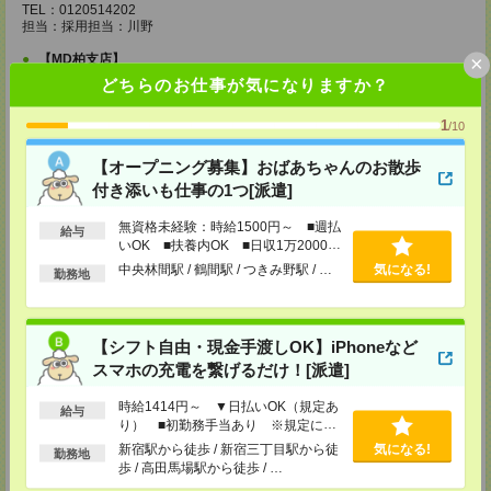
TEL：0120514202
担当：採用担当：川野
×
【MD柏支店】
〒277-0852
どちらのお仕事が気になりますか？
千葉県柏市旭町1-12-2 エレル柏ビル6F
TEL：0120514202
1
/10
担当：採用担当：渡辺
【MD千葉支店】
【オープニング募集】おばあちゃんのお散歩
〒260-0015
付き添いも仕事の1つ[派遣]
千葉県千葉市中央区富士見1-15-9 朝日生命千葉ビル4F
無資格未経験：時給1500円～ ■週払
給与
TEL：0120514202
いOK ■扶養内OK ■日収1万2000円
担当：採用担当：椿森
以上
中央林間駅 / 鶴間駅 / つきみ野駅 / …
気になる!
勤務地
【MD東京支店】
〒163-0630
東京都新宿区西新宿1-25-1 新宿センタービル30F
TEL：0120514202
【シフト自由・現金手渡しOK】iPhoneなど
担当：採用担当：三輪
スマホの充電を繋げるだけ！[派遣]
【MD新宿支店】
時給1414円～ ▼日払いOK（規定あ
〒163-0630
給与
り） ■初勤務手当あり ※規定によ
東京都新宿区西新宿1-25-1 新宿センタービル30F
TEL：0120514202
る
新宿駅から徒歩 / 新宿三丁目駅から徒
気になる!
勤務地
担当：採用担当：西川
歩 / 高田馬場駅から徒歩 / …