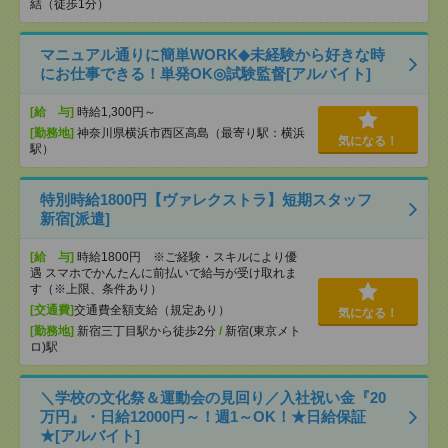
結（徒歩1分）
マニュアル通りに簡単WORK◆未経験から好きな時
にお仕事できる！単発OK◎試験監督[アルバイト]
[給 与]
時給1,300円～
[勤務地]
神奈川県横浜市西区高島（最寄り駅：横浜
気になる！
駅）
特別時給1800円【ヴァレクストラ】短期スタッフ
新宿[派遣]
[給 与]
時給1800円 ※ご経験・スキルにより優
遇 スマホでかんたんに前払いで給与が受け取れま
す（※上限、条件あり）
[交通費]
交通費全額支給（規定あり）
気になる！
[勤務地]
新宿三丁目駅から徒歩2分
/
新宿(東京メト
ロ)駅
＼学校の文化祭＆運動会の見回り／入社祝い金『20
万円』・日給12000円～！週1～OK！★日給保証
★[アルバイト]