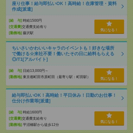
座り仕事！給与即払いOK！高時給！在庫管理・資料
作成[派遣]
[給 与]
時給1500円
[交通費]
交通費支給有り
気になる！
[勤務地]
藤沢駅
ちいさいかわいいキャラのイベントも！好きな場所
で働ける☆来社不要！働いたその日に給料もらえる
◎/T1[アルバイト]
[給 与]
日給13,000円～
[勤務地]
東京都町田市原町田（最寄り駅：町田駅）
気になる！
給与即払いOK！高時給！平日休み！日勤のお仕事！
仕分け作業等[派遣]
[給 与]
時給1600円
[交通費]
交通費支給有り
気になる！
[勤務地]
平沼橋駅から徒歩12分