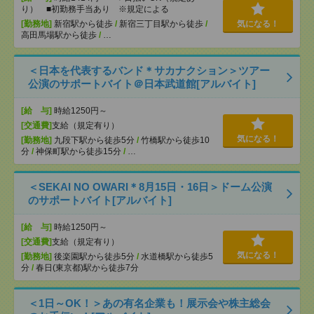
り） ■初勤務手当あり ※規定による
[勤務地]
新宿駅から徒歩
/
新宿三丁目駅から徒歩
/
気になる！
高田馬場駅から徒歩
/
…
＜日本を代表するバンド＊サカナクション＞ツアー
公演のサポートバイト＠日本武道館[アルバイト]
[給 与]
時給1250円～
[交通費]
支給（規定有り）
気になる！
[勤務地]
九段下駅から徒歩5分
/
竹橋駅から徒歩10
分
/
神保町駅から徒歩15分
/
…
＜SEKAI NO OWARI＊8月15日・16日＞ドーム公演
のサポートバイト[アルバイト]
[給 与]
時給1250円～
[交通費]
支給（規定有り）
気になる！
[勤務地]
後楽園駅から徒歩5分
/
水道橋駅から徒歩5
分
/
春日(東京都)駅から徒歩7分
＜1日～OK！＞あの有名企業も！展示会や株主総会