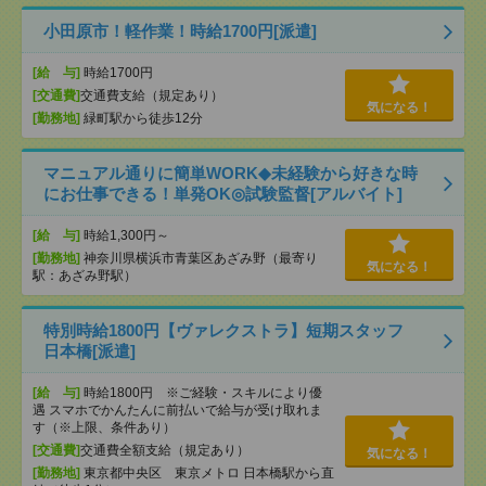
小田原市！軽作業！時給1700円[派遣]
[給 与]
時給1700円
[交通費]
交通費支給（規定あり）
気になる！
[勤務地]
緑町駅から徒歩12分
マニュアル通りに簡単WORK◆未経験から好きな時
にお仕事できる！単発OK◎試験監督[アルバイト]
[給 与]
時給1,300円～
[勤務地]
神奈川県横浜市青葉区あざみ野（最寄り
気になる！
駅：あざみ野駅）
特別時給1800円【ヴァレクストラ】短期スタッフ
日本橋[派遣]
[給 与]
時給1800円 ※ご経験・スキルにより優
遇 スマホでかんたんに前払いで給与が受け取れま
す（※上限、条件あり）
[交通費]
交通費全額支給（規定あり）
気になる！
[勤務地]
東京都中央区 東京メトロ 日本橋駅から直