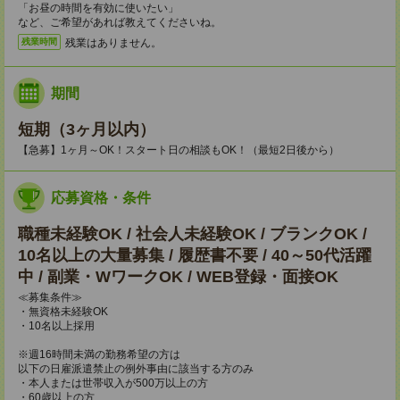
「お昼の時間を有効に使いたい」
など、ご希望があれば教えてくださいね。
残業はありません。
残業時間
期間
短期（3ヶ月以内）
【急募】1ヶ月～OK！スタート日の相談もOK！（最短2日後から）
応募資格・条件
職種未経験OK / 社会人未経験OK / ブランクOK /
10名以上の大量募集 / 履歴書不要 / 40～50代活躍
中 / 副業・WワークOK / WEB登録・面接OK
≪募集条件≫
・無資格未経験OK
・10名以上採用
※週16時間未満の勤務希望の方は
以下の日雇派遣禁止の例外事由に該当する方のみ
・本人または世帯収入が500万以上の方
・60歳以上の方