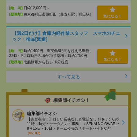
[給 与]
日給12,000円～
[勤務地]
東京都町田市原町田（最寄り駅：町田駅）
気になる！
【週2日だけ】倉庫内軽作業スタッフ スマホのチェ
ック・検品[派遣]
[給 与]
時給1400円 ※実働8時間を超える勤務、
22時～翌5時勤務の場合25％割増：時給1750円
気になる！
[勤務地]
南船橋駅から徒歩10分程度
すべて見る
編集部イチオシ
【完全在宅！】難しい業務なし＆電話なし！ゆっくりの
11時～時短＊データ入力・事務、＜SEKAI NO OWARI＊
8月15日・16日＞ドーム公演のサポートバイトなど
(8/7UP!)