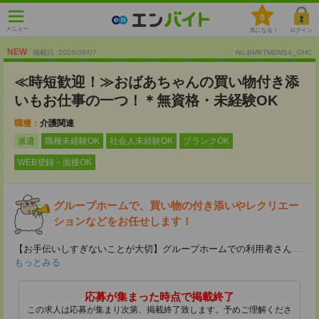
0
メニュー
気になる！
ログイン
NEW
掲載日 :2026
/
08
/
07
No.BMKTMDM14_GHC
≪時短歓迎！≫おばあちゃんの買い物付き添
いもお仕事の一つ！＊無資格・未経験OK
職種：
介護関連
派遣
職種未経験OK
社会人未経験OK
ブランクOK
WEB登録・面接OK
グループホームで、買い物の付き添いやレクリエー
ションなどをお任せします！
【お手伝いしすぎないことが大切】グループホームでの利用者さん
...
もっとみる
応募が集まった時点で掲載終了
この求人は応募が集まり次第、掲載終了致します。予めご理解くださ