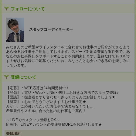
フォローについて
スタッフコーディネーター
みなさんのご希望やライフスタイルに合わせてお仕事のご紹介ができるよう
あらゆるお仕事をご用意しております。スピード対応＆豊富な案件数で、あ
なたのお仕事探しをサポートすることをお約束します。登録だけでもＯＫで
す！ぜひお気軽にご応募くださいね。みなさんとお会いできるのを楽しみに
しています。
登録について
【応募】：WEB応募は24時間受付中！
【登録】：電話・Web・LINE・来社…お好きな方法でスタッフ登録♪
【面談】：担当者とすり合わせ！ざっくばらんにお話しましょう★
【就業】：おめでとうございます！お仕事決定★
万が一、ご応募いただいたお仕事で決まらなくても…
希望条件やスキルに合った他のお仕事をご案内！
～LINEでのスタッフ登録もOK～
応募後、LINEアカウントの友達登録URLをお送りします★
登録場所