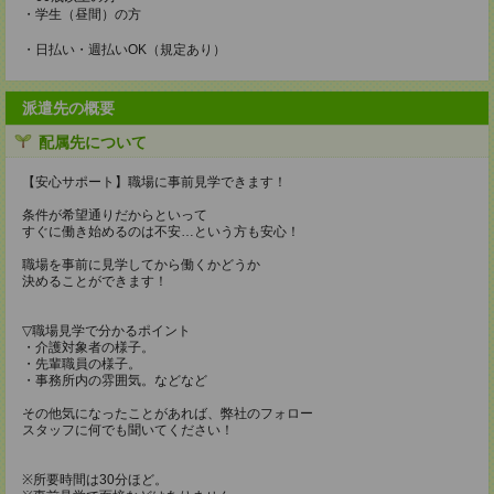
・学生（昼間）の方
・日払い・週払いOK（規定あり）
派遣先の概要
配属先について
【安心サポート】職場に事前見学できます！
条件が希望通りだからといって
すぐに働き始めるのは不安…という方も安心！
職場を事前に見学してから働くかどうか
決めることができます！
▽職場見学で分かるポイント
・介護対象者の様子。
・先輩職員の様子。
・事務所内の雰囲気。などなど
その他気になったことがあれば、弊社のフォロー
スタッフに何でも聞いてください！
※所要時間は30分ほど。