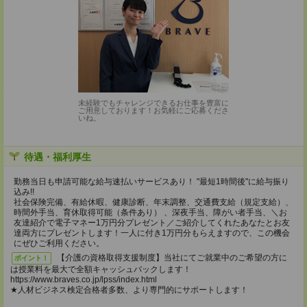
未経験でもチャレンジできるお仕事を豊富に
ご用意しております！お気軽にご応募くださ
いね。
待遇・福利厚生
勤務当日も申請可能な給与速払いサービスあり！ "最短1時間後"に給与振り
込み!!
社会保険完備、有給休暇、健康診断、年末調整、交通費支給（規定支給）、
時間外手当、育休取得可能（条件あり） 、深夜手当、障がい者手当、＼お
友達紹介で電子マネー1万円分プレゼント／ご紹介してくれたあなたとお友
達両方にプレゼントします！一人に付き1万円分もらえますので、この機会
にぜひご利用ください。
【介護の資格取得支援制度】当社にてご就業中のご希望の方に
ポイント！
は授業料を最大で全額キャッシュバックします！
https://www.braves.co.jp/lpss/index.html
★人材ビジネス検定合格者多数、より専門的にサポートします！