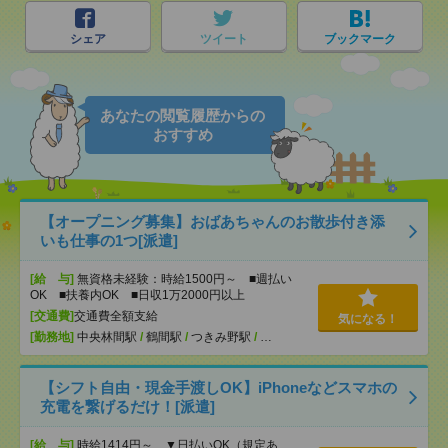
シェア
ツイート
ブックマーク
あなたの閲覧履歴からの
おすすめ
【オープニング募集】おばあちゃんのお散歩付き添
いも仕事の1つ[派遣]
[給 与]
無資格未経験：時給1500円～ ■週払い
OK ■扶養内OK ■日収1万2000円以上
[交通費]
交通費全額支給
気になる！
[勤務地]
中央林間駅
/
鶴間駅
/
つきみ野駅
/
…
【シフト自由・現金手渡しOK】iPhoneなどスマホの
充電を繋げるだけ！[派遣]
[給 与]
時給1414円～ ▼日払いOK（規定あ