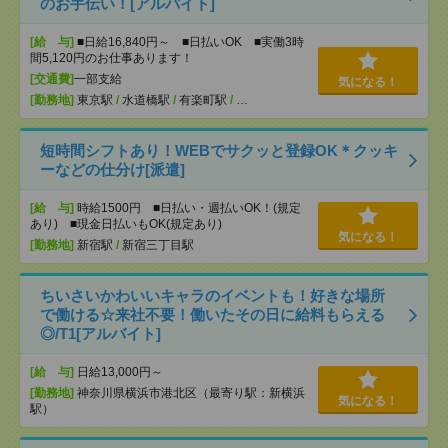
のお手伝い！[アルバイト]
[給 与]
■日給16,840円～ ■日払いOK ■実働3時
間5,120円のお仕事あります！
[交通費]
一部支給
気になる！
[勤務地]
東京駅
/
水道橋駅
/
有楽町駅
/
…
短時間シフトあり！WEBでサクッと登録OK＊クッキ
ーなどの仕分け[派遣]
[給 与]
時給1500円 ■日払い・週払いOK！(規定
あり) ■現金日払いもOK(規定あり)
気になる！
[勤務地]
新宿駅
/
新宿三丁目駅
ちいさいかわいいキャラのイベントも！好きな場所
で働ける☆来社不要！働いたその日に給料もらえる
◎/T1[アルバイト]
[給 与]
日給13,000円～
[勤務地]
神奈川県横浜市港北区（最寄り駅：新横浜
気になる！
駅）