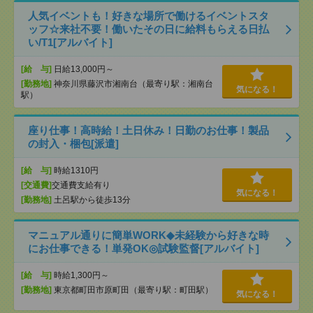
人気イベントも！好きな場所で働けるイベントスタ
ッフ☆来社不要！働いたその日に給料もらえる日払
い/T1[アルバイト]
[給 与]
日給13,000円～
[勤務地]
神奈川県藤沢市湘南台（最寄り駅：湘南台
気になる！
駅）
座り仕事！高時給！土日休み！日勤のお仕事！製品
の封入・梱包[派遣]
[給 与]
時給1310円
[交通費]
交通費支給有り
気になる！
[勤務地]
土呂駅から徒歩13分
マニュアル通りに簡単WORK◆未経験から好きな時
にお仕事できる！単発OK◎試験監督[アルバイト]
[給 与]
時給1,300円～
[勤務地]
東京都町田市原町田（最寄り駅：町田駅）
気になる！