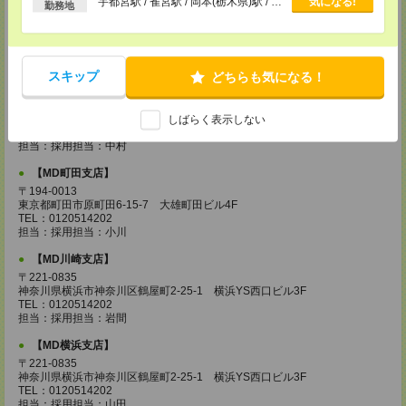
【MD城南支店】
宇都宮駅 / 雀宮駅 / 岡本(栃木県)駅 / …
気になる!
勤務地
〒163-0630
東京都新宿区西新宿1-25-1 新宿センタービル30F
TEL：0120514202
担当：採用担当：三浦
スキップ
どちらも気になる！
【MD立川支店】
〒190-0023
東京都立川市柴崎町3-10-5 大雅ビル4F
しばらく表示しない
TEL：0120514202
担当：採用担当：中村
【MD町田支店】
〒194-0013
東京都町田市原町田6-15-7 大雄町田ビル4F
TEL：0120514202
担当：採用担当：小川
【MD川崎支店】
〒221-0835
神奈川県横浜市神奈川区鶴屋町2-25-1 横浜YS西口ビル3F
TEL：0120514202
担当：採用担当：岩間
【MD横浜支店】
〒221-0835
神奈川県横浜市神奈川区鶴屋町2-25-1 横浜YS西口ビル3F
TEL：0120514202
担当：採用担当：山田