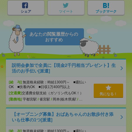
シェア
ツイート
ブックマーク
あなたの閲覧履歴からの
おすすめ
説明会参加で全員に【現金2千円相当プレゼント】生
活のお手伝い[派遣]
[給 与]
無資格未経験：時給1300円～ ■週払い
OK ■扶養内OK ■日収1万400円以上
[交通費]
交通費全額支給（ガソリン代もOK！）
気になる！
[勤務地]
宇都宮駅
/
雀宮駅
/
岡本(栃木県)駅
/
…
【オープニング募集】おばあちゃんのお散歩付き添
いも仕事の1つ[派遣]
[給 与]
無資格未経験：時給1300円～ ■週払い