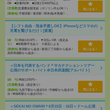
OK ■扶養内OK ■日収1万400円以上
[交通費]
交通費全額支給（ガソリン代もOK！）
気になる！
[勤務地]
宇都宮駅
/
雀宮駅
/
岡本(栃木県)駅
/
…
【シフト自由・現金手渡しOK】iPhoneなどスマホの
充電を繋げるだけ！[派遣]
[給 与]
時給1414円～ ▼日払いOK（規定あ
り） ■初勤務手当あり ※規定による
[勤務地]
新宿駅から徒歩
/
新宿三丁目駅から徒歩
/
気になる！
高田馬場駅から徒歩
/
…
＜日本を代表するバンド＊サカナクション＞ツアー
公演のサポートバイト＠日本武道館[アルバイト]
[給 与]
時給1250円～
[交通費]
支給（規定有り）
気になる！
[勤務地]
九段下駅から徒歩5分
/
竹橋駅から徒歩10
分
/
神保町駅から徒歩15分
/
…
＜SEKAI NO OWARI＊8月15日・16日＞ドーム公演