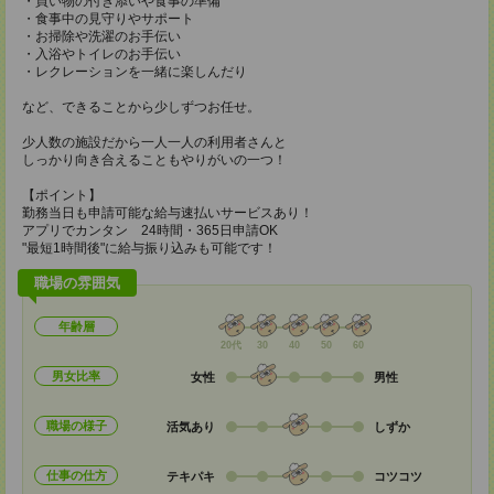
・買い物の付き添いや食事の準備
・食事中の見守りやサポート
・お掃除や洗濯のお手伝い
・入浴やトイレのお手伝い
・レクレーションを一緒に楽しんだり
など、できることから少しずつお任せ。
少人数の施設だから一人一人の利用者さんと
しっかり向き合えることもやりがいの一つ！
【ポイント】
勤務当日も申請可能な給与速払いサービスあり！
アプリでカンタン 24時間・365日申請OK
"最短1時間後"に給与振り込みも可能です！
職場の雰囲気
年齢層
20代
30
40
50
60
男女比率
女性
男性
職場の様子
活気あり
しずか
仕事の仕方
テキパキ
コツコツ