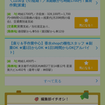
＼11/30までの短期！／未経験から時給1700円！集荷
作業[派遣]
[給 与]
時給1700円／月収例：328,100円＝1,700
円×8時間×21日勤務の場合＋残業代(月20時間の場
合)、交通費別途支給
気になる！
[交通費]
実費支給／当社規定あり。
[勤務地]
徳宿駅から車5分
/
涸沼駅から車12分
【座り＆手作業中心】香水shopの梱包スタッフ ★副
業OK ★週1日からOK ★1日1時間からOK[アルバイ
ト]
[給 与]
時給1,400円～
[勤務地]
東京都千代田区内神田2丁目14番12号 星屋
気になる！
第六ビル402号（最寄り駅：神田駅）
すべて見る