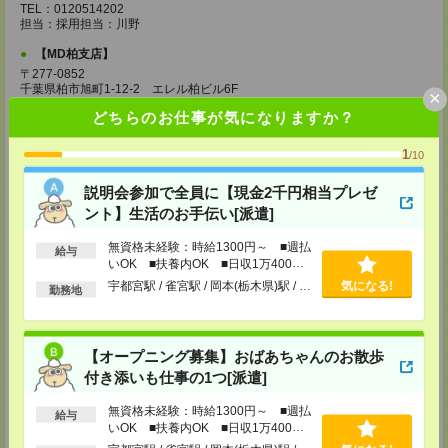
TEL：0120514202
担当：採用担当：川野
【MD柏支店】
〒277-0852
千葉県柏市旭町1-12-2 エレル柏ビル6F
×
TEL：0120514202
どちらのお仕事が気になりますか？
担当：採用担当：渡辺
【MD千葉支店】
1
/10
〒260-0015
千葉県千葉市中央区富士見1-15-9 朝日生命千葉ビル4F
説明会参加で全員に【現金2千円相当プレゼ
ント】生活のお手伝い[派遣]
TEL：0120514202
担当：採用担当：椿森
無資格未経験：時給1300円～ ■週払
給与
【MD東京支店】
いOK ■扶養内OK ■日収1万400円
〒163-0630
以上
宇都宮駅 / 雀宮駅 / 岡本(栃木県)駅 / …
気になる!
勤務地
東京都新宿区西新宿1-25-1 新宿センタービル30F
TEL：0120514202
担当：採用担当：三輪
【MD新宿支店】
【オープニング募集】おばあちゃんのお散歩
〒163-0630
付き添いも仕事の1つ[派遣]
東京都新宿区西新宿1-25-1 新宿センタービル30F
TEL：0120514202
無資格未経験：時給1300円～ ■週払
給与
担当：採用担当：西川
いOK ■扶養内OK ■日収1万400円
以上