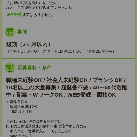
「お昼の時間を有効に使いたい」
など、ご希望があれば教えてくださいね。
残業はありません。
残業時間
期間
短期（3ヶ月以内）
【急募】1ヶ月～OK！スタート日の相談もOK！（最短2日後から）
応募資格・条件
職種未経験OK / 社会人未経験OK / ブランクOK /
10名以上の大量募集 / 履歴書不要 / 40～50代活躍
中 / 副業・WワークOK / WEB登録・面接OK
≪募集条件≫
・無資格未経験OK
・10名以上採用
※週16時間未満の勤務希望の方は
以下の日雇派遣禁止の例外事由に該当する方のみ
・本人または世帯収入が500万以上の方
・60歳以上の方