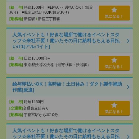
[給 与]
時給1500円 ■日払い・週払いOK！(規定
あり) ■現金日払いもOK(規定あり)
気になる！
[勤務地]
新宿駅
/
新宿三丁目駅
人気イベントも！好きな場所で働けるイベントスタ
ッフ☆来社不要！働いたその日に給料もらえる日払
い/T1[アルバイト]
[給 与]
日給13,000円～
[勤務地]
東京都渋谷区渋谷（最寄り駅：渋谷駅）
気になる！
給与即払いOK！高時給！土日休み！ダクト製作補助
作業[派遣]
[給 与]
時給1450円
[交通費]
交通費支給有り
気になる！
[勤務地]
宇都宮駅から車10分
人気イベントも！好きな場所で働けるイベントスタ
ッフ☆来社不要！働いたその日に給料もらえる日払