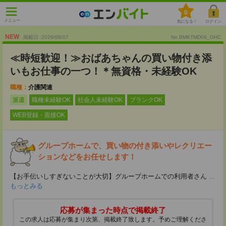
0
メニュー
気になる！
ログイン
NEW
掲載日 :2026
/
08
/
07
No.BMKTMD09_GHC
≪時短歓迎！≫おばあちゃんの買い物付き添
いもお仕事の一つ！＊無資格・未経験OK
職種：
介護関連
派遣
職種未経験OK
社会人未経験OK
ブランクOK
WEB登録・面接OK
グループホームで、買い物の付き添いやレクリエー
ションなどをお任せします！
【お手伝いしすぎないことが大切】グループホームでの利用者さん
...
もっとみる
応募が集まった時点で掲載終了
この求人は応募が集まり次第、掲載終了致します。予めご理解くださ