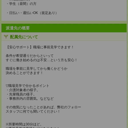
・学生（昼間）の方
・日払い・週払いOK（規定あり）
派遣先の概要
配属先について
【安心サポート】職場に事前見学できます！
条件が希望通りだからといって
すぐに働き始めるのは不安…という方も安心！
職場を事前に見学してから働くかどうか
決めることができます！
▽職場見学で分かるポイント
・介護対象者の様子。
・先輩職員の様子。
・事務所内の雰囲気。などなど
その他気になったことがあれば、弊社のフォロー
スタッフに何でも聞いてください！
※所要時間は30分ほど。