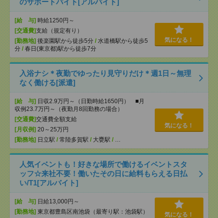
のサポートバイト[アルバイト]
[給 与]
時給1250円～
[交通費]
支給（規定有り）
気になる！
[勤務地]
後楽園駅から徒歩5分
/
水道橋駅から徒歩5
分
/
春日(東京都)駅から徒歩7分
入浴ナシ＊夜勤でゆったり見守りだけ＊週1日～無理
なく働ける[派遣]
[給 与]
日収2.9万円～（日勤時給1650円） ■月
収例23.7万円～（夜勤月8回勤務の場合）
[交通費]
交通費全額支給
気になる！
[月収例]
20～25万円
[勤務地]
日立駅
/
常陸多賀駅
/
大甕駅
/
…
人気イベントも！好きな場所で働けるイベントスタ
ッフ☆来社不要！働いたその日に給料もらえる日払
い/T1[アルバイト]
[給 与]
日給13,000円～
[勤務地]
東京都豊島区南池袋（最寄り駅：池袋駅）
気になる！