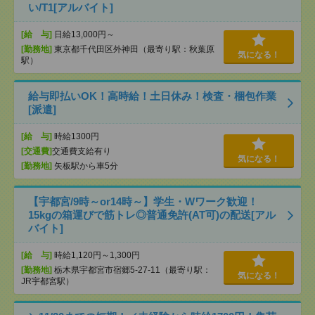
い/T1[アルバイト]
[給 与]
日給13,000円～
[勤務地]
東京都千代田区外神田（最寄り駅：秋葉原
気になる！
駅）
給与即払いOK！高時給！土日休み！検査・梱包作業
[派遣]
[給 与]
時給1300円
[交通費]
交通費支給有り
気になる！
[勤務地]
矢板駅から車5分
【宇都宮/9時～or14時～】学生・Wワーク歓迎！
15kgの箱運びで筋トレ◎普通免許(AT可)の配送[アル
バイト]
[給 与]
時給1,120円～1,300円
[勤務地]
栃木県宇都宮市宿郷5-27-11（最寄り駅：
気になる！
JR宇都宮駅）