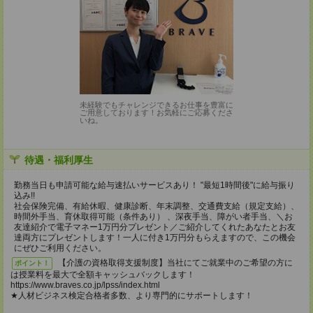
未経験でもチャレンジできるお仕事を豊富に
ご用意しております！お気軽にご応募くださ
いね。
待遇・福利厚生
勤務当日も申請可能な給与速払いサービスあり！ "最短1時間後"に給与振り
込み!!
社会保険完備、有給休暇、健康診断、年末調整、交通費支給（規定支給）、
時間外手当、育休取得可能（条件あり） 、深夜手当、障がい者手当、＼お
友達紹介で電子マネー1万円分プレゼント／ご紹介してくれたあなたとお友
達両方にプレゼントします！一人に付き1万円分もらえますので、この機会
にぜひご利用ください。
【介護の資格取得支援制度】当社にてご就業中のご希望の方に
ポイント！
は授業料を最大で全額キャッシュバックします！
https://www.braves.co.jp/lpss/index.html
★人材ビジネス検定合格者多数、より専門的にサポートします！