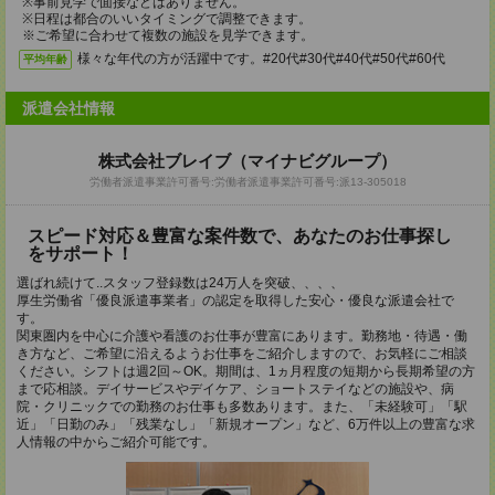
※事前見学で面接などはありません。
※日程は都合のいいタイミングで調整できます。
※ご希望に合わせて複数の施設を見学できます。
様々な年代の方が活躍中です。#20代#30代#40代#50代#60代
平均年齢
派遣会社情報
株式会社ブレイブ（マイナビグループ）
労働者派遣事業許可番号:労働者派遣事業許可番号:派13-305018
スピード対応＆豊富な案件数で、あなたのお仕事探し
をサポート！
選ばれ続けて..スタッフ登録数は24万人を突破、、、、
厚生労働省「優良派遣事業者」の認定を取得した安心・優良な派遣会社で
す。
関東圏内を中心に介護や看護のお仕事が豊富にあります。勤務地・待遇・働
き方など、ご希望に沿えるようお仕事をご紹介しますので、お気軽にご相談
ください。シフトは週2回～OK。期間は、1ヵ月程度の短期から長期希望の方
まで応相談。デイサービスやデイケア、ショートステイなどの施設や、病
院・クリニックでの勤務のお仕事も多数あります。また、「未経験可」「駅
近」「日勤のみ」「残業なし」「新規オープン」など、6万件以上の豊富な求
人情報の中からご紹介可能です。