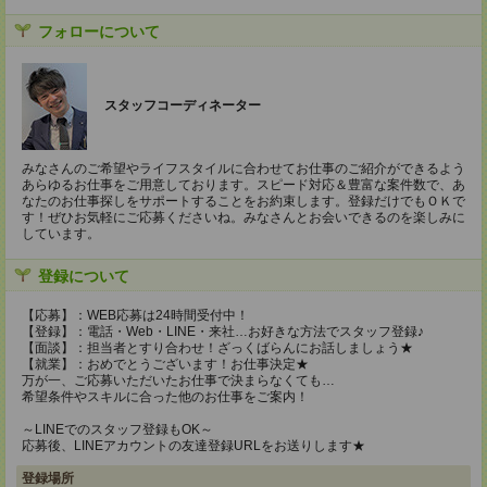
フォローについて
スタッフコーディネーター
みなさんのご希望やライフスタイルに合わせてお仕事のご紹介ができるよう
あらゆるお仕事をご用意しております。スピード対応＆豊富な案件数で、あ
なたのお仕事探しをサポートすることをお約束します。登録だけでもＯＫで
す！ぜひお気軽にご応募くださいね。みなさんとお会いできるのを楽しみに
しています。
登録について
【応募】：WEB応募は24時間受付中！
【登録】：電話・Web・LINE・来社…お好きな方法でスタッフ登録♪
【面談】：担当者とすり合わせ！ざっくばらんにお話しましょう★
【就業】：おめでとうございます！お仕事決定★
万が一、ご応募いただいたお仕事で決まらなくても…
希望条件やスキルに合った他のお仕事をご案内！
～LINEでのスタッフ登録もOK～
応募後、LINEアカウントの友達登録URLをお送りします★
登録場所