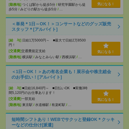
気になる！
[勤務地]
つくば駅から徒歩5分
/
研究学園駅から徒
歩5分
/
みどりの駅から徒歩5分
/
…
＜単発＊1日～OK！＞コンサートなどのグッズ販売
スタッフ＊[アルバイト]
[給 与]
日給1万5000円～ ■最大で日給2万8500
円！
[交通費]
交通費規定支給
気になる！
[勤務地]
横浜駅
/
みなとみらい駅
/
西横浜駅
/
…
＜1日～OK！＞あの有名企業も！展示会や株主総会
のお手伝い！[アルバイト]
[給 与]
■日給16,840円～ ■日払いOK ■実働3時
間5,120円のお仕事あります！
[交通費]
一部支給
気になる！
[勤務地]
東京駅
/
水道橋駅
/
有楽町駅
/
…
短時間シフトあり！WEBでサクッと登録OK＊クッキ
ーなどの仕分け[派遣]