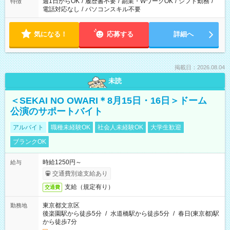
週1日からOK
/
履歴書不要
/
副業・WワークOK
/
シフト勤務
/
特徴
電話対応なし
/
パソコンスキル不要
気になる！
応募する
詳細へ
掲載日：2026.08.04
未読
＜SEKAI NO OWARI＊8月15日・16日＞ドーム
公演のサポートバイト
アルバイト
職種未経験OK
社会人未経験OK
大学生歓迎
ブランクOK
時給1250円～
給与
交通費別途支給あり
支給（規定有り）
交通費
東京都文京区
勤務地
後楽園駅から徒歩5分
/
水道橋駅から徒歩5分
/
春日(東京都)駅
から徒歩7分