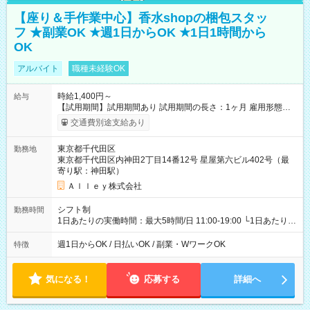
【座り＆手作業中心】香水shopの梱包スタッ
フ ★副業OK ★週1日からOK ★1日1時間から
OK
アルバイト
職種未経験OK
時給1,400円～
給与
【試用期間】試用期間あり 試用期間の長さ：1ヶ月 雇用形態、
給与は本採用時と同じです。
交通費別途支給あり
東京都千代田区
勤務地
東京都千代田区内神田2丁目14番12号 星屋第六ビル402号（最
寄り駅：神田駅）
Ａｌｌｅｙ株式会社
シフト制
勤務時間
1日あたりの実働時間：最大5時間/日 11:00-19:00 └1日あたりの
実働時間：1-5時間 └上記の時間帯内であれば、いつでも勤務可
能！ └平日・土曜日の中で、お好きな曜日でご勤務いただけま
週1日からOK / 日払いOK / 副業・WワークOK
特徴
す！ 【シフト例】 ・11:00～14:00 ・16:30～19:00 ・13:00～
18:00 などのように、自由な働き方が可能なお仕事です！
気になる！
応募する
詳細へ