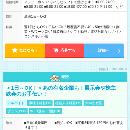
＜シフト例＞ いろいろなシフトで働けます！ ■7:00-24:00
勤務時間
■8:00-21:00 ■9:00-21:00 ■18:00-翌7:00 ■20:30-翌11:00 など
単発1日～OK!
期間
週1日からOK
/
日払いOK
/
履歴書不要
/
40～50代活躍中
/
副
特徴
業・WワークOK
/
服装自由
/
シフト勤務
/
電話対応なし
/
パソ
コンスキル不要
気になる！
応募する
詳細へ
掲載日：2026.08.08
未読
＜1日～OK！＞あの有名企業も！展示会や株主
総会のお手伝い！
アルバイト
職種未経験OK
社会人未経験OK
大学生歓迎
ブランクOK
WEB登録・面接OK
■日給16,840円～ ■日払いOK ■実働3時間5,120円のお仕事あ
給与
ります！