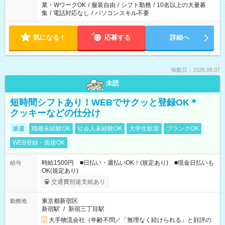
業・WワークOK
/
服装自由
/
シフト勤務
/
10名以上の大量募
集
/
電話対応なし
/
パソコンスキル不要
気になる！
応募する
詳細へ
掲載日：2026.08.07
未読
短時間シフトあり！WEBでサクッと登録OK＊
クッキーなどの仕分け
派遣
職種未経験OK
社会人未経験OK
大学生歓迎
ブランクOK
WEB登録・面接OK
時給1500円 ■日払い・週払いOK！(規定あり) ■現金日払いも
給与
OK(規定あり)
交通費別途支給あり
東京都新宿区
勤務地
新宿駅
/
新宿三丁目駅
大手物流会社（年齢不問／「無理なく続けられる」と好評の