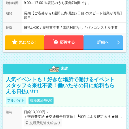
9:00～17:00 ※表記のうち実働7時間です。
勤務時間
長期【ご応募から1週間以内(最短2日目)のスピード就業が可能】
期間
即日～
日払いOK
/
履歴書不要
/
電話対応なし
/
パソコンスキル不要
特徴
気になる！
応募する
詳細へ
未読
人気イベントも！好きな場所で働けるイベント
スタッフ☆来社不要！働いたその日に給料もら
える日払い/T1
アルバイト
職種未経験OK
日給13,000円～
給与
＋交通費支給 ★交通費全額支給！ ┗案件により規定あり ★日払
いOK！（規定あり） ┗働いたその日に現金GET♪ お仕事後はコ
交通費別途支給あり
ンビニATMから 日払い分を引き落とせます！ 【試用期間】試