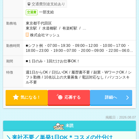
交通費別途支給あり
一部支給
交通費
東京都千代田区
勤務地
東京駅
/
水道橋駅
/
有楽町駅
/
…
株式会社マッシュ
■シフト例 ・07:00～19:30 ・09:00～12:00 ・10:00～17:00 ・
勤務時間
18:00～23:00 ・19:00～07:00 ・20:00～09:00 ・22:00～06:00
etc ★最短で3時間で5,120円のお仕事から 15時間で2万円近く稼
げるお仕事も！ ご希望のお時間に合わせてご紹介！ ※シフトは
■１日のみ・1回だけお仕事OK！
期間
現場によって異なります。 ※勿論、休憩時間はあるのでご安心
ください！
週1日からOK
/
日払いOK
/
履歴書不要
/
副業・WワークOK
/
シ
特徴
フト勤務
/
10名以上の大量募集
/
電話対応なし
/
パソコンスキ
ル不要
気になる！
応募する
詳細へ
掲載日：2026.08.07
未読
＼来社不要／単発1日OK＊コスメの仕分け