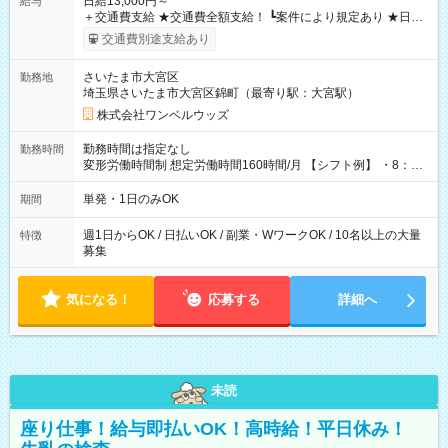
日給13,000円～
給与
＋交通費支給 ★交通費全額支給！ ┗案件により規定あり ★日払
いOK！（規定あり） ┗働いたその日に現金GET♪ お仕事後はコ
交通費別途支給あり
ンビニATMから 日払い分を引き落とせます！ 【試用期間】試
用期間なし
さいたま市大宮区
勤務地
埼玉県さいたま市大宮区錦町（最寄り駅：大宮駅）
株式会社ワンベルウッズ
勤務時間は指定なし
勤務時間
変形労働時間制 想定労働時間160時間/月 【シフト例】 ・8：00
～21：00
単発・1日のみOK
期間
週1日からOK / 日払いOK / 副業・WワークOK / 10名以上の大量
特徴
募集
気になる！
応募する
詳細へ
未読
座り仕事！給与即払いOK！高時給！平日休み！