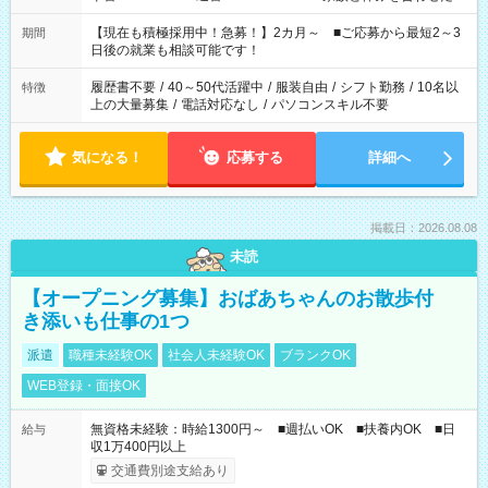
い」 「余裕を持って夕飯の準備がしたい」 「できれば残業はし
たくない」 など、ご希望を教えてくださいね。 ※Wワーク希望
【現在も積極採用中！急募！】2カ月～ ■ご応募から最短2～3
期間
の方へ 今ご覧のお仕事で希望する勤務時間と、もう1つのお仕事
日後の就業も相談可能です！
の勤務時間。 合計で週40時間を超える場合は応募できません。
履歴書不要
/
40～50代活躍中
/
服装自由
/
シフト勤務
/
10名以
特徴
上の大量募集
/
電話対応なし
/
パソコンスキル不要
気になる！
応募する
詳細へ
掲載日：2026.08.08
未読
【オープニング募集】おばあちゃんのお散歩付
き添いも仕事の1つ
派遣
職種未経験OK
社会人未経験OK
ブランクOK
WEB登録・面接OK
無資格未経験：時給1300円～ ■週払いOK ■扶養内OK ■日
給与
収1万400円以上
交通費別途支給あり