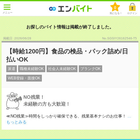
0
メニュー
気になる！
ログイン
お探しのバイト情報は掲載が終了しました。
掲載日 :2026
/
06
/
28
No.SGSIY26162546-T5
【時給1200円】食品の検品・パック詰め/日
払いOK
派遣
職種未経験OK
社会人未経験OK
ブランクOK
WEB登録・面接OK
NO残業！
未経験の方も大歓迎！
≪NO残業≫時間をしっかり確保できる、残業基本ナシのお仕事！
...
もっとみる