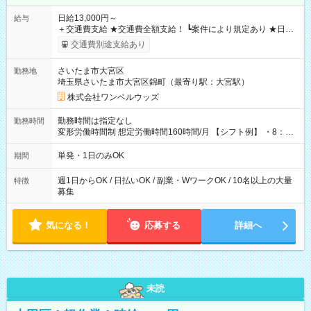
日給13,000円～
給与
＋交通費支給 ★交通費全額支給！ ┗案件により規定あり ★日払
いOK！（規定あり） ┗働いたその日に現金GET♪ お仕事後はコ
交通費別途支給あり
ンビニATMから 日払い分を引き落とせます！ 【試用期間】試
用期間なし
さいたま市大宮区
勤務地
埼玉県さいたま市大宮区錦町（最寄り駅：大宮駅）
株式会社ワンベルウッズ
勤務時間は指定なし
勤務時間
変形労働時間制 想定労働時間160時間/月 【シフト例】 ・8：00
～21：00
単発・1日のみOK
期間
週1日からOK / 日払いOK / 副業・WワークOK / 10名以上の大量
特徴
募集
気になる！
応募する
詳細へ
未読