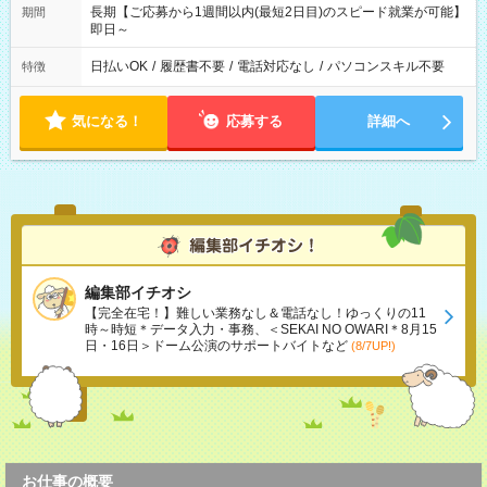
長期【ご応募から1週間以内(最短2日目)のスピード就業が可能】
期間
即日～
日払いOK
/
履歴書不要
/
電話対応なし
/
パソコンスキル不要
特徴
気になる！
応募する
詳細へ
編集部イチオシ
【完全在宅！】難しい業務なし＆電話なし！ゆっくりの11
時～時短＊データ入力・事務、＜SEKAI NO OWARI＊8月15
日・16日＞ドーム公演のサポートバイトなど
(8/7UP!)
お仕事の概要