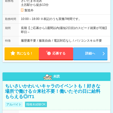
さいたま市北区
勤務地
土呂駅から徒歩13分
製造外
10:00～18:00 ※表記のうち実働7時間です。
勤務時間
長期【ご応募から1週間以内(最短2日目)のスピード就業が可能】
期間
即日～
履歴書不要
/
服装自由
/
電話対応なし
/
パソコンスキル不要
特徴
気になる！
応募する
詳細へ
未読
ちいさいかわいいキャラのイベントも！好きな
場所で働ける☆来社不要！働いたその日に給料
もらえる◎/T1
アルバイト
職種未経験OK