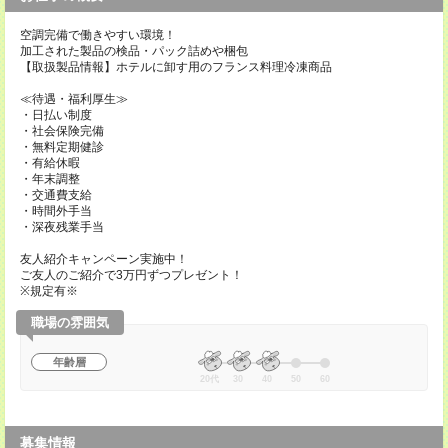
空調完備で働きやすい環境！
加工された製品の検品・パック詰めや梱包
【取扱製品情報】ホテルに卸す用のフランス料理冷凍商品
≪待遇・福利厚生≫
・日払い制度
・社会保険完備
・無料定期健診
・有給休暇
・年末調整
・交通費支給
・時間外手当
・深夜残業手当
友人紹介キャンペーン実施中！
ご友人のご紹介で3万円ずつプレゼント！
※規定有※
職場の雰囲気
年齢層
20代
30
40
50
60
募集情報