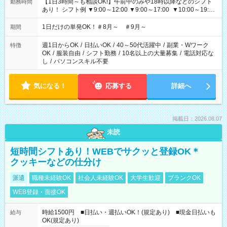
【1日3時間～も相談OK!】午前中のみや18時以降などのシフト
勤務時間
あり！ シフト例 ▼9:00～12:00 ▼9:00～17:00 ▼10:00～19:00
▼18:00～21:00
1日だけの単発OK！＃8月～ ＃9月～
期間
週1日からOK
/
日払いOK
/
40～50代活躍中
/
副業・Wワーク
特徴
OK
/
服装自由
/
シフト勤務
/
10名以上の大量募集
/
電話対応な
し
/
パソコンスキル不要
気になる！
応募する
詳細へ
掲載日：2026.08.07
未読
短時間シフトあり！WEBでサクッと登録OK＊
クッキーなどの仕分け
派遣
職種未経験OK
社会人未経験OK
大学生歓迎
ブランクOK
WEB登録・面接OK
時給1500円 ■日払い・週払いOK！(規定あり) ■現金日払いも
給与
OK(規定あり)