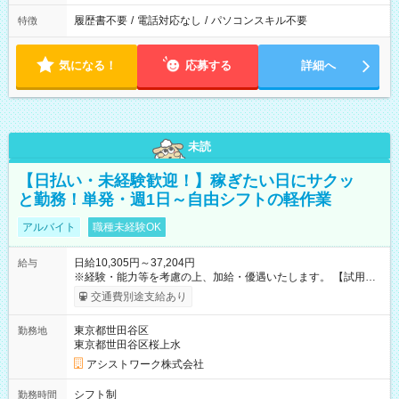
履歴書不要
/
電話対応なし
/
パソコンスキル不要
特徴
気になる！
応募する
詳細へ
未読
【日払い・未経験歓迎！】稼ぎたい日にサクッ
と勤務！単発・週1日～自由シフトの軽作業
アルバイト
職種未経験OK
日給10,305円～37,204円
給与
※経験・能力等を考慮の上、加給・優遇いたします。 【試用期
間】試用期間なし
交通費別途支給あり
東京都世田谷区
勤務地
東京都世田谷区桜上水
アシストワーク株式会社
シフト制
勤務時間