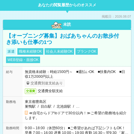
あなたの閲覧履歴からのオススメ
掲載日：2026.08.07
未読
【オープニング募集】おばあちゃんのお散歩付
き添いも仕事の1つ
派遣
職種未経験OK
社会人未経験OK
ブランクOK
WEB登録・面接OK
無資格未経験：時給1500円～ ■週払いOK ■扶養内OK ■日
給与
収1万2000円以上
交通費別途支給あり
交通費全額支給
交通費
東京都豊島区
勤務地
巣鴨駅
/
目白駅
/
北池袋駅
/
…
≪自宅からドアtoドアで30分以内！≫ご希望の勤務地を紹介
します。
9:00～18:00（休憩60分） ■ご希望があれば下記シフトもOK！
勤務時間
早番 7:00～16:00 遅番 10:00～19:00 夜勤 16:30～翌9:30 「家族