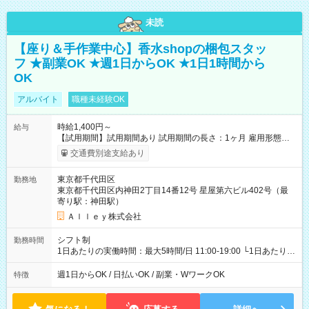
未読
【座り＆手作業中心】香水shopの梱包スタッ
フ ★副業OK ★週1日からOK ★1日1時間から
OK
アルバイト
職種未経験OK
時給1,400円～
給与
【試用期間】試用期間あり 試用期間の長さ：1ヶ月 雇用形態、
給与は本採用時と同じです。
交通費別途支給あり
東京都千代田区
勤務地
東京都千代田区内神田2丁目14番12号 星屋第六ビル402号（最
寄り駅：神田駅）
Ａｌｌｅｙ株式会社
シフト制
勤務時間
1日あたりの実働時間：最大5時間/日 11:00-19:00 └1日あたりの
実働時間：1-5時間 └上記の時間帯内であれば、いつでも勤務可
能！ └平日・土曜日の中で、お好きな曜日でご勤務いただけま
週1日からOK / 日払いOK / 副業・WワークOK
特徴
す！ 【シフト例】 ・11:00～14:00 ・16:30～19:00 ・13:00～
18:00 などのように、自由な働き方が可能なお仕事です！