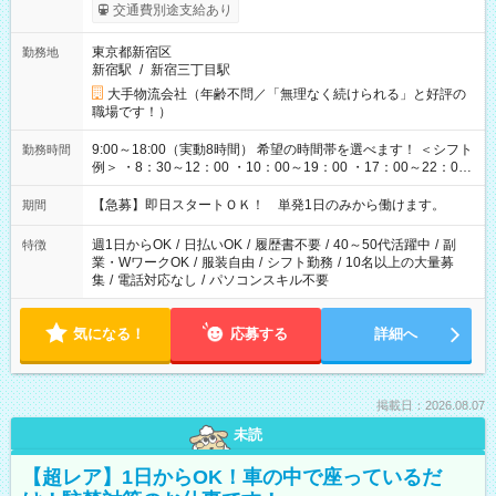
交通費別途支給あり
東京都新宿区
勤務地
新宿駅
/
新宿三丁目駅
大手物流会社（年齢不問／「無理なく続けられる」と好評の
職場です！）
9:00～18:00（実動8時間） 希望の時間帯を選べます！ ＜シフト
勤務時間
例＞ ・8：30～12：00 ・10：00～19：00 ・17：00～22：00
・13：00～22：00 ・22：00～翌6：00 など
【急募】即日スタートＯＫ！ 単発1日のみから働けます。
期間
週1日からOK
/
日払いOK
/
履歴書不要
/
40～50代活躍中
/
副
特徴
業・WワークOK
/
服装自由
/
シフト勤務
/
10名以上の大量募
集
/
電話対応なし
/
パソコンスキル不要
気になる！
応募する
詳細へ
掲載日：2026.08.07
未読
【超レア】1日からOK！車の中で座っているだ