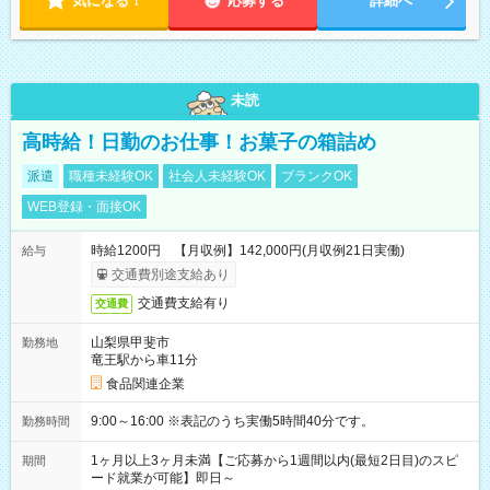
気になる！
応募する
詳細へ
未読
高時給！日勤のお仕事！お菓子の箱詰め
派遣
職種未経験OK
社会人未経験OK
ブランクOK
WEB登録・面接OK
時給1200円 【月収例】142,000円(月収例21日実働)
給与
交通費別途支給あり
交通費支給有り
交通費
山梨県甲斐市
勤務地
竜王駅から車11分
食品関連企業
9:00～16:00 ※表記のうち実働5時間40分です。
勤務時間
1ヶ月以上3ヶ月未満【ご応募から1週間以内(最短2日目)のスピ
期間
ード就業が可能】即日～