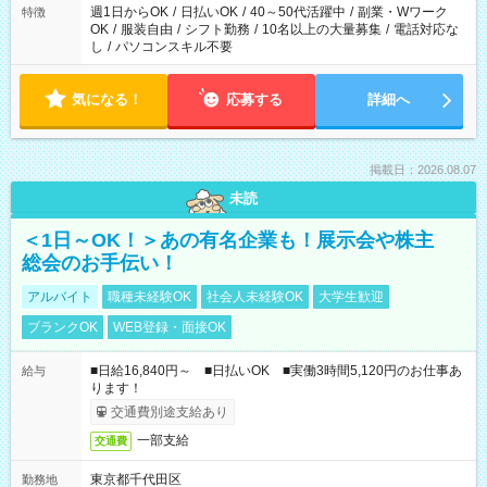
週1日からOK
/
日払いOK
/
40～50代活躍中
/
副業・Wワーク
特徴
OK
/
服装自由
/
シフト勤務
/
10名以上の大量募集
/
電話対応な
し
/
パソコンスキル不要
気になる！
応募する
詳細へ
掲載日：2026.08.07
未読
＜1日～OK！＞あの有名企業も！展示会や株主
総会のお手伝い！
アルバイト
職種未経験OK
社会人未経験OK
大学生歓迎
ブランクOK
WEB登録・面接OK
■日給16,840円～ ■日払いOK ■実働3時間5,120円のお仕事あ
給与
ります！
交通費別途支給あり
一部支給
交通費
東京都千代田区
勤務地