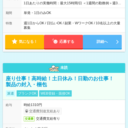
1日あたりの実働時間：最大15時間/日 ＜1週間の勤務例＞週3回
勤務 勤務：月・水・金 休み：火・木・土・日 好きな時にお仕事
可能です！ ※1日あたりの最大実働時間は日勤、夜勤共に勤務し
単発・1日のみOK
期間
た時間になります。
週1日からOK / 日払いOK / 副業・WワークOK / 10名以上の大量
特徴
募集
気になる！
応募する
詳細へ
未読
座り仕事！高時給！土日休み！日勤のお仕事！
製品の封入・梱包
派遣
ブランクOK
WEB登録・面接OK
時給1310円
給与
交通費別途支給あり
交通費支給有り
交通費