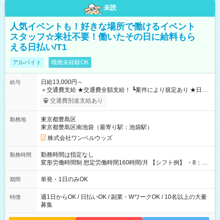
未読
人気イベントも！好きな場所で働けるイベント
スタッフ☆来社不要！働いたその日に給料もら
える日払い/T1
アルバイト
職種未経験OK
日給13,000円～
給与
＋交通費支給 ★交通費全額支給！ ┗案件により規定あり ★日払
いOK！（規定あり） ┗働いたその日に現金GET♪ お仕事後はコ
交通費別途支給あり
ンビニATMから 日払い分を引き落とせます！ 【試用期間】試
用期間なし
東京都豊島区
勤務地
東京都豊島区南池袋（最寄り駅：池袋駅）
株式会社ワンベルウッズ
勤務時間は指定なし
勤務時間
変形労働時間制 想定労働時間160時間/月 【シフト例】 ・8：00
～21：00
単発・1日のみOK
期間
週1日からOK / 日払いOK / 副業・WワークOK / 10名以上の大量
特徴
募集