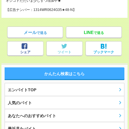
オシゴトただいま少しずつ増加中★
【広告ナンバー：1314WR0624G35★48-N】
メール
LINE
で送る
で送る
シェア
ツイート
ブックマーク
かんたん検索はこちら
エンバイトTOP
人気のバイト
あなたへのおすすめバイト
最近見たバイト