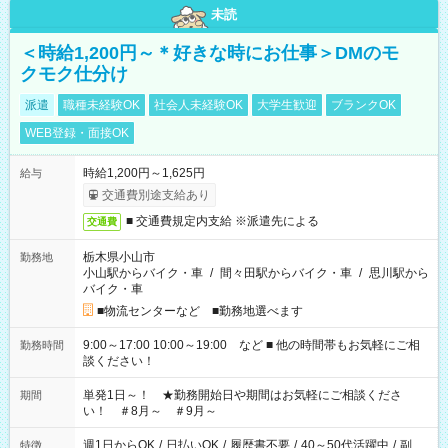
未読
＜時給1,200円～＊好きな時にお仕事＞DMのモ
クモク仕分け
派遣
職種未経験OK
社会人未経験OK
大学生歓迎
ブランクOK
WEB登録・面接OK
時給1,200円～1,625円
給与
交通費別途支給あり
■ 交通費規定内支給 ※派遣先による
交通費
栃木県小山市
勤務地
小山駅からバイク・車
/
間々田駅からバイク・車
/
思川駅から
バイク・車
■物流センターなど ■勤務地選べます
9:00～17:00 10:00～19:00 など ■ 他の時間帯もお気軽にご相
勤務時間
談ください！
単発1日～！ ★勤務開始日や期間はお気軽にご相談くださ
期間
い！ ＃8月～ ＃9月～
週1日からOK
/
日払いOK
/
履歴書不要
/
40～50代活躍中
/
副
特徴