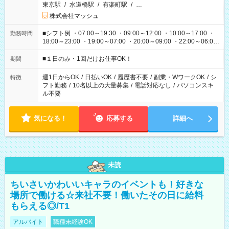
東京駅
/
水道橋駅
/
有楽町駅
/
…
株式会社マッシュ
■シフト例 ・07:00～19:30 ・09:00～12:00 ・10:00～17:00 ・
勤務時間
18:00～23:00 ・19:00～07:00 ・20:00～09:00 ・22:00～06:00
etc ★最短で3時間で5,120円のお仕事から 15時間で2万円近く稼
げるお仕事も！ ご希望のお時間に合わせてご紹介！ ※シフトは
■１日のみ・1回だけお仕事OK！
期間
現場によって異なります。 ※勿論、休憩時間はあるのでご安心
ください！
週1日からOK
/
日払いOK
/
履歴書不要
/
副業・WワークOK
/
シ
特徴
フト勤務
/
10名以上の大量募集
/
電話対応なし
/
パソコンスキ
ル不要
気になる！
応募する
詳細へ
未読
ちいさいかわいいキャラのイベントも！好きな
場所で働ける☆来社不要！働いたその日に給料
もらえる◎/T1
アルバイト
職種未経験OK