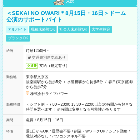
未読
＜SEKAI NO OWARI＊8月15日・16日＞ドーム
公演のサポートバイト
アルバイト
職種未経験OK
社会人未経験OK
大学生歓迎
ブランクOK
時給1250円～
給与
交通費別途支給あり
支給（規定有り）
交通費
東京都文京区
勤務地
後楽園駅から徒歩5分
/
水道橋駅から徒歩5分
/
春日(東京都)駅
から徒歩7分
株式会社ライブパワー
＜シフト例＞ 7:00～23:00 13:30～22:00 上記の時間から好きな
勤務時間
時間を選べます！ ※時間は変更となる可能性があります
急募！8月15日・16日
期間
週1日からOK
/
履歴書不要
/
副業・WワークOK
/
シフト勤務
/
特徴
電話対応なし
/
パソコンスキル不要