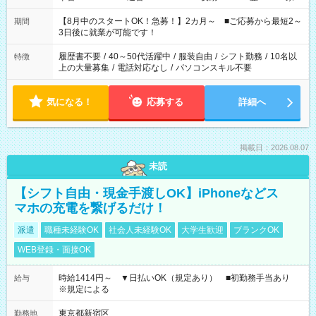
と休みを合わせたい」 「余裕を持って夕飯の準備がしたい」
「できれば残業はしたくない」 など、ご希望を教えてください
【8月中のスタートOK！急募！】2カ月～ ■ご応募から最短2～
期間
ね。 ※Wワーク希望の方へ 今ご覧のお仕事で希望する勤務時間
3日後に就業が可能です！
と、もう1つのお仕事の勤務時間。 合計で週40時間を超える場
合は応募できません。
履歴書不要
/
40～50代活躍中
/
服装自由
/
シフト勤務
/
10名以
特徴
上の大量募集
/
電話対応なし
/
パソコンスキル不要
気になる！
応募する
詳細へ
掲載日：2026.08.07
未読
【シフト自由・現金手渡しOK】iPhoneなどス
マホの充電を繋げるだけ！
派遣
職種未経験OK
社会人未経験OK
大学生歓迎
ブランクOK
WEB登録・面接OK
時給1414円～ ▼日払いOK（規定あり） ■初勤務手当あり
給与
※規定による
東京都新宿区
勤務地