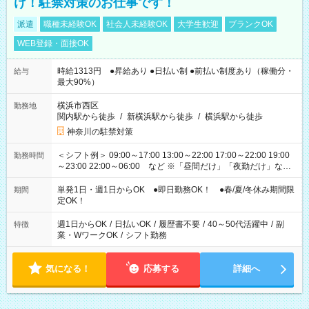
け！駐禁対策のお仕事です！
派遣
職種未経験OK
社会人未経験OK
大学生歓迎
ブランクOK
WEB登録・面接OK
時給1313円 ●昇給あり ●日払い制 ●前払い制度あり（稼働分・
給与
最大90%）
横浜市西区
勤務地
関内駅から徒歩
/
新横浜駅から徒歩
/
横浜駅から徒歩
神奈川の駐禁対策
＜シフト例＞ 09:00～17:00 13:00～22:00 17:00～22:00 19:00
勤務時間
～23:00 22:00～06:00 など ※「昼間だけ」「夜勤だけ」など
の希望OK
単発1日・週1日からOK ●即日勤務OK！ ●春/夏/冬休み期間限
期間
定OK！
週1日からOK
/
日払いOK
/
履歴書不要
/
40～50代活躍中
/
副
特徴
業・WワークOK
/
シフト勤務
気になる！
応募する
詳細へ