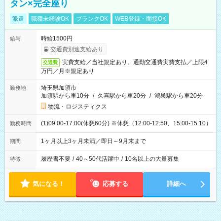
タン×完全座り
派遣
職種未経験OK
ブランクOK
WEB登録・面接OK
時給1500円
給与
交通費別途支給あり
実費支給／当社規定あり。通勤交通費実費支払／上限4
交通費
万円／月※規定あり
埼玉県加須市
勤務地
加須駅から車10分
/
久喜駅から車20分
/
鴻巣駅から車20分
物流・ロジスティクス
(1)09:00-17:00(休憩60分) ※休憩（12:00-12:50、15:00-15:10）
勤務時間
1ヶ月以上3ヶ月未満／即日～9月末まで
期間
履歴書不要
/
40～50代活躍中
/
10名以上の大量募集
特徴
気になる！
応募する
詳細へ