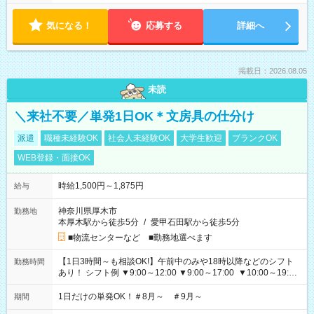
気になる！
応募する
詳細へ
掲載日：2026.08.05
未読
＼来社不要／単発1日OK＊文房具の仕分け
派遣
職種未経験OK
社会人未経験OK
大学生歓迎
ブランクOK
WEB登録・面接OK
時給1,500円～1,875円
給与
神奈川県厚木市
勤務地
本厚木駅から徒歩5分
/
愛甲石田駅から徒歩5分
■物流センターなど ■勤務地選べます
【1日3時間～も相談OK!】午前中のみや18時以降などのシフト
勤務時間
あり！ シフト例 ▼9:00～12:00 ▼9:00～17:00 ▼10:00～19:00
▼18:00～21:00
1日だけの単発OK！＃8月～ ＃9月～
期間