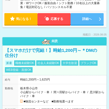
業・WワークOK
/
服装自由
/
シフト勤務
/
10名以上の大量募
集
/
電話対応なし
/
パソコンスキル不要
気になる！
応募する
詳細へ
掲載日：2026.08.05
未読
【スマホだけで完結！】時給1,200円～＊DMの
仕分け
派遣
職種未経験OK
社会人未経験OK
大学生歓迎
ブランクOK
WEB登録・面接OK
時給1,200円～1,625円
給与
栃木県小山市
勤務地
小山駅からバイク・車
/
間々田駅からバイク・車
/
思川駅から
バイク・車
■物流センターなど ■勤務地選べます