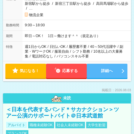
新宿駅から徒歩
/
新宿三丁目駅から徒歩
/
高田馬場駅から徒歩
/
…
物流企業
9:00～18:00
勤務時間
即日～OK！ 1日～働けます＾＾（規定あり）
期間
週1日からOK
/
日払いOK
/
履歴書不要
/
40～50代活躍中
/
副
特徴
業・WワークOK
/
服装自由
/
シフト勤務
/
10名以上の大量募
集
/
電話対応なし
/
パソコンスキル不要
気になる！
応募する
詳細へ
掲載日：2026.08.03
未読
＜日本を代表するバンド＊サカナクション＞ツ
アー公演のサポートバイト＠日本武道館
アルバイト
職種未経験OK
社会人未経験OK
大学生歓迎
ブランクOK