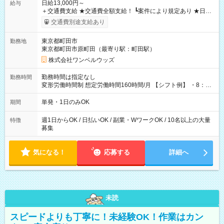
日給13,000円～
給与
＋交通費支給 ★交通費全額支給！ ┗案件により規定あり ★日払
いOK！（規定あり） ┗働いたその日に現金GET♪ お仕事後はコ
交通費別途支給あり
ンビニATMから 日払い分を引き落とせます！ 【試用期間】試
用期間なし
東京都町田市
勤務地
東京都町田市原町田（最寄り駅：町田駅）
株式会社ワンベルウッズ
勤務時間は指定なし
勤務時間
変形労働時間制 想定労働時間160時間/月 【シフト例】 ・8：00
～21：00
単発・1日のみOK
期間
週1日からOK / 日払いOK / 副業・WワークOK / 10名以上の大量
特徴
募集
気になる！
応募する
詳細へ
未読
スピードよりも丁寧に！未経験OK！作業はカン