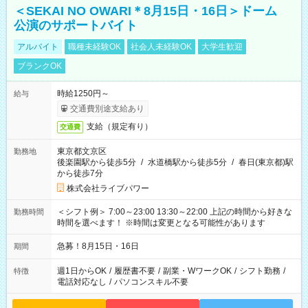
＜SEKAI NO OWARI＊8月15日・16日＞ドーム
公演のサポートバイト
アルバイト
職種未経験OK
社会人未経験OK
大学生歓迎
ブランクOK
時給1250円～
給与
交通費別途支給あり
支給（規定有り）
交通費
東京都文京区
勤務地
後楽園駅から徒歩5分
/
水道橋駅から徒歩5分
/
春日(東京都)駅
から徒歩7分
株式会社ライブパワー
＜シフト例＞ 7:00～23:00 13:30～22:00 上記の時間から好きな
勤務時間
時間を選べます！ ※時間は変更となる可能性があります
急募！8月15日・16日
期間
週1日からOK
/
履歴書不要
/
副業・WワークOK
/
シフト勤務
/
特徴
電話対応なし
/
パソコンスキル不要