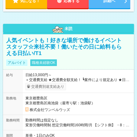
気になる！
応募する
詳細へ
未読
人気イベントも！好きな場所で働けるイベント
スタッフ☆来社不要！働いたその日に給料もら
える日払い/T1
アルバイト
職種未経験OK
日給13,000円～
給与
＋交通費支給 ★交通費全額支給！ ┗案件により規定あり ★日払
いOK！（規定あり） ┗働いたその日に現金GET♪ お仕事後はコ
交通費別途支給あり
ンビニATMから 日払い分を引き落とせます！ 【試用期間】試
用期間なし
東京都豊島区
勤務地
東京都豊島区南池袋（最寄り駅：池袋駅）
株式会社ワンベルウッズ
勤務時間は指定なし
勤務時間
変形労働時間制 想定労働時間160時間/月 【シフト例】 ・8：00
～21：00
単発・1日のみOK
期間