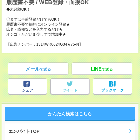
履歴書不要 / WEB登録・面接OK
◆未経験OK！
〇まずは事前登録だけでもOK！
履歴書不要で気軽にオンライン登録★
氏名・職種などを入力するだけ★
オシゴトただいま少しずつ増加中★
【広告ナンバー：1314WR0624G34★75-N】
メール
LINE
で送る
で送る
シェア
ツイート
ブックマーク
かんたん検索はこちら
エンバイトTOP