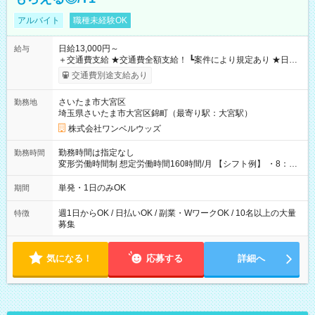
アルバイト
職種未経験OK
日給13,000円～
給与
＋交通費支給 ★交通費全額支給！ ┗案件により規定あり ★日払
いOK！（規定あり） ┗働いたその日に現金GET♪ お仕事後はコ
交通費別途支給あり
ンビニATMから 日払い分を引き落とせます！ 【試用期間】試
用期間なし
さいたま市大宮区
勤務地
埼玉県さいたま市大宮区錦町（最寄り駅：大宮駅）
株式会社ワンベルウッズ
勤務時間は指定なし
勤務時間
変形労働時間制 想定労働時間160時間/月 【シフト例】 ・8：00
～21：00
単発・1日のみOK
期間
週1日からOK / 日払いOK / 副業・WワークOK / 10名以上の大量
特徴
募集
気になる！
応募する
詳細へ