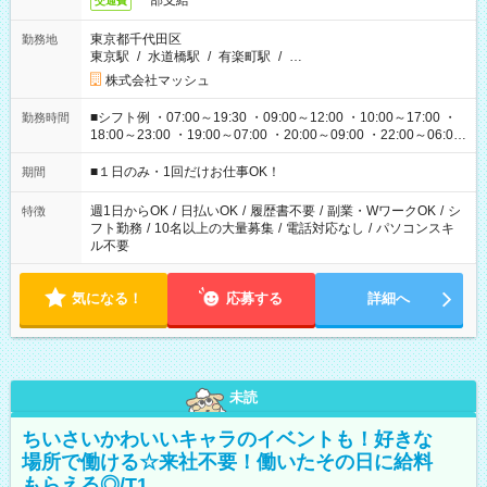
一部支給
交通費
東京都千代田区
勤務地
東京駅
/
水道橋駅
/
有楽町駅
/
…
株式会社マッシュ
■シフト例 ・07:00～19:30 ・09:00～12:00 ・10:00～17:00 ・
勤務時間
18:00～23:00 ・19:00～07:00 ・20:00～09:00 ・22:00～06:00
etc ★最短で3時間で5,120円のお仕事から 15時間で2万円近く稼
げるお仕事も！ ご希望のお時間に合わせてご紹介！ ※シフトは
■１日のみ・1回だけお仕事OK！
期間
現場によって異なります。 ※勿論、休憩時間はあるのでご安心
ください！
週1日からOK
/
日払いOK
/
履歴書不要
/
副業・WワークOK
/
シ
特徴
フト勤務
/
10名以上の大量募集
/
電話対応なし
/
パソコンスキ
ル不要
気になる！
応募する
詳細へ
未読
ちいさいかわいいキャラのイベントも！好きな
場所で働ける☆来社不要！働いたその日に給料
もらえる◎/T1