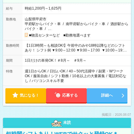
時給1,200円～1,625円
給与
山梨県甲府市
勤務地
甲府駅からバイク・車
/
南甲府駅からバイク・車
/
酒折駅から
バイク・車
/
…
■物流センターなど ■勤務地選べます
【1日3時間～も相談OK!】午前中のみや18時以降などのシフト
勤務時間
あり！ シフト例 ▼9:00～12:00 ▼9:00～17:00 ▼10:00～19:00
▼18:00～21:00
1日だけの単発OK！＃8月～ ＃9月～
期間
週1日からOK
/
日払いOK
/
40～50代活躍中
/
副業・Wワーク
特徴
OK
/
服装自由
/
シフト勤務
/
10名以上の大量募集
/
電話対応な
し
/
パソコンスキル不要
気になる！
応募する
詳細へ
掲載日：2026.08.07
未読