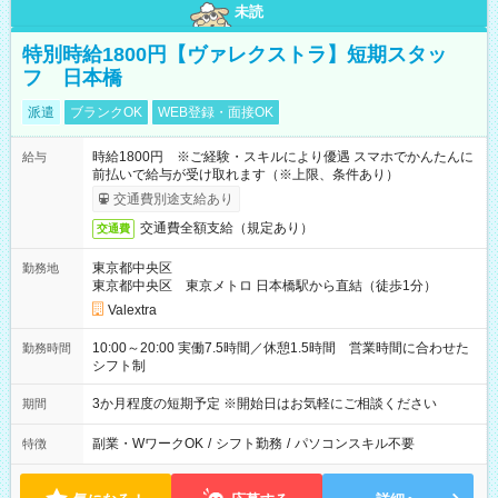
未読
特別時給1800円【ヴァレクストラ】短期スタッ
フ 日本橋
派遣
ブランクOK
WEB登録・面接OK
時給1800円 ※ご経験・スキルにより優遇 スマホでかんたんに
給与
前払いで給与が受け取れます（※上限、条件あり）
交通費別途支給あり
交通費全額支給（規定あり）
交通費
東京都中央区
勤務地
東京都中央区 東京メトロ 日本橋駅から直結（徒歩1分）
Valextra
10:00～20:00 実働7.5時間／休憩1.5時間 営業時間に合わせた
勤務時間
シフト制
3か月程度の短期予定 ※開始日はお気軽にご相談ください
期間
副業・WワークOK
/
シフト勤務
/
パソコンスキル不要
特徴