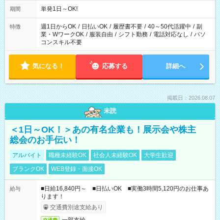
単発1日～OK!
期間
週1日からOK
/
日払いOK
/
履歴書不要
/
40～50代活躍中
/
副
特徴
業・WワークOK
/
服装自由
/
シフト勤務
/
電話対応なし
/
パソ
コンスキル不要
気になる！
応募する
詳細へ
掲載日：2026.08.07
未読
＜1日～OK！＞あの有名企業も！展示会や株主
総会のお手伝い！
アルバイト
職種未経験OK
社会人未経験OK
大学生歓迎
ブランクOK
WEB登録・面接OK
■日給16,840円～ ■日払いOK ■実働3時間5,120円のお仕事あ
給与
ります！
交通費別途支給あり