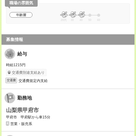
職場の雰囲気
年齢層
20代
30
40
50
60
募集情報
給与
時給1215円
交通費別途支給あり
交通費規定内支給
交通費
勤務地
山梨県甲府市
甲府市 甲府駅から車15分
営業・販売系