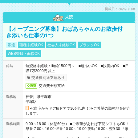
掲載日：2026.08.08
未読
【オープニング募集】おばあちゃんのお散歩付
き添いも仕事の1つ
派遣
職種未経験OK
社会人未経験OK
ブランクOK
WEB登録・面接OK
無資格未経験：時給1500円～ ■週払いOK ■扶養内OK ■日
給与
収1万2000円以上
交通費別途支給あり
交通費全額支給
交通費
神奈川県平塚市
勤務地
平塚駅
≪自宅からドアtoドアで30分以内！≫ご希望の勤務地を紹介
します。
9:00～18:00（休憩60分） ■ご希望があれば下記シフトもOK！
勤務時間
早番 7:00～16:00 遅番 10:00～19:00 夜勤 16:30～翌9:30 「家族
と休みを合わせたい」 「余裕を持って夕飯の準備がしたい」