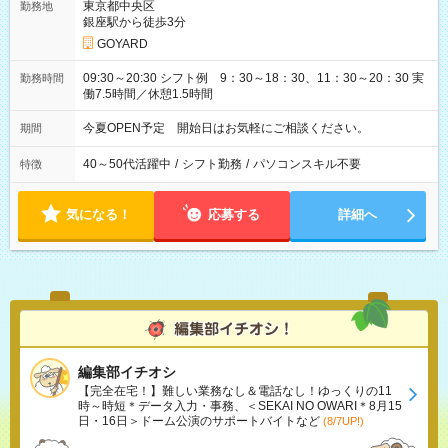
東京都中央区
勤務地
銀座駅から徒歩3分
GOYARD
09:30～20:30 シフト例 9：30～18：30、11：30～20：30 実
勤務時間
働7.5時間／休憩1.5時間
今夏OPEN予定 開始日はお気軽にご相談ください。
期間
40～50代活躍中
/
シフト勤務
/
パソコンスキル不要
特徴
気になる！
応募する
詳細へ
編集部イチオシ
【完全在宅！】難しい業務なし＆電話なし！ゆっくりの11
時～時短＊データ入力・事務、＜SEKAI NO OWARI＊8月15
日・16日＞ドーム公演のサポートバイトなど
(8/7UP!)