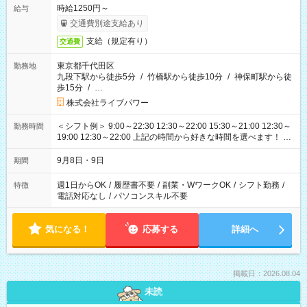
時給1250円～
給与
交通費別途支給あり
支給（規定有り）
交通費
東京都千代田区
勤務地
九段下駅から徒歩5分
/
竹橋駅から徒歩10分
/
神保町駅から徒
歩15分
/
…
株式会社ライブパワー
＜シフト例＞ 9:00～22:30 12:30～22:00 15:30～21:00 12:30～
勤務時間
19:00 12:30～22:00 上記の時間から好きな時間を選べます！ ※
時間は変更となる可能性があります
9月8日・9日
期間
週1日からOK
/
履歴書不要
/
副業・WワークOK
/
シフト勤務
/
特徴
電話対応なし
/
パソコンスキル不要
気になる！
応募する
詳細へ
掲載日：2026.08.04
未読