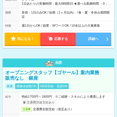
1日あたりの実働時間：最大8時間/日 ★選べる勤務時間 ・9：30
～18：00の間でお好きな時間で勤務 例・平日の9時30分から14
時00分 土日のみ11時00分から17時00分etc その他、いろ
単発・1日のみOK / 短期（1ヶ月以内） / 春・夏・冬休み期間限
期間
いろな勤務時間で活躍している方が多数います♪ お気軽に相談下
定
さい 「学校が休みの期間だけ勤務したい」「扶養内で勤務した
い」 など融通が利く職場です♪
週1日からOK / 副業・WワークOK / 10名以上の大量募集
特徴
気になる！
応募する
詳細へ
未読
オープニングスタッフ【ゴヤール】案内業務
販売なし 銀座
派遣
職種未経験OK
WEB登録・面接OK
時給1700円～1800円 ※ご経験・スキルにより優遇します
給与
交通費別途支給あり
交通費全額支給（規定あり）
交通費