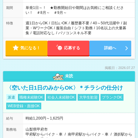
単発1日～！ ★勤務開始日や期間はお気軽にご相談くださ
期間
い！ ＃8月～ ＃9月～
週1日からOK
/
日払いOK
/
履歴書不要
/
40～50代活躍中
/
副
特徴
業・WワークOK
/
服装自由
/
シフト勤務
/
10名以上の大量募
集
/
電話対応なし
/
パソコンスキル不要
気になる！
応募する
詳細へ
掲載日：2026.07.27
未読
〈空いた日1日のみからOK〉＊チラシの仕分け
派遣
職種未経験OK
社会人未経験OK
大学生歓迎
ブランクOK
WEB登録・面接OK
時給1,200円～1,625円
給与
山梨県甲府市
勤務地
甲府駅からバイク・車
/
南甲府駅からバイク・車
/
酒折駅から