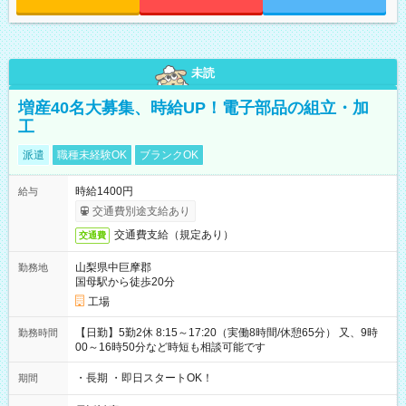
未読
増産40名大募集、時給UP！電子部品の組立・加
工
派遣
職種未経験OK
ブランクOK
時給1400円
給与
交通費別途支給あり
交通費支給（規定あり）
交通費
山梨県中巨摩郡
勤務地
国母駅から徒歩20分
工場
【日勤】5勤2休 8:15～17:20（実働8時間/休憩65分） 又、9時
勤務時間
00～16時50分など時短も相談可能です
・長期 ・即日スタートOK！
期間