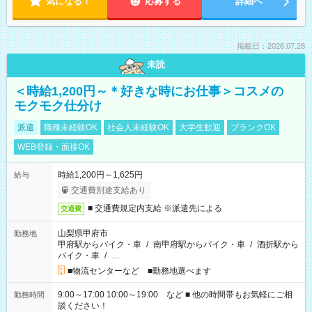
気になる！
応募する
詳細へ
掲載日：2026.07.28
未読
＜時給1,200円～＊好きな時にお仕事＞コスメの
モクモク仕分け
派遣
職種未経験OK
社会人未経験OK
大学生歓迎
ブランクOK
WEB登録・面接OK
時給1,200円～1,625円
給与
交通費別途支給あり
■ 交通費規定内支給 ※派遣先による
交通費
山梨県甲府市
勤務地
甲府駅からバイク・車
/
南甲府駅からバイク・車
/
酒折駅から
バイク・車
/
…
■物流センターなど ■勤務地選べます
9:00～17:00 10:00～19:00 など ■ 他の時間帯もお気軽にご相
勤務時間
談ください！