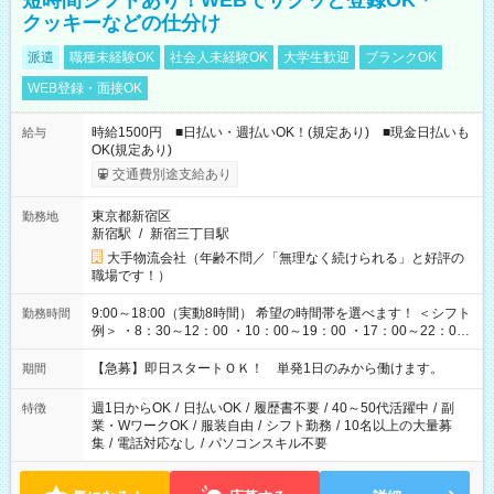
短時間シフトあり！WEBでサクッと登録OK＊
クッキーなどの仕分け
派遣
職種未経験OK
社会人未経験OK
大学生歓迎
ブランクOK
WEB登録・面接OK
時給1500円 ■日払い・週払いOK！(規定あり) ■現金日払いも
給与
OK(規定あり)
交通費別途支給あり
東京都新宿区
勤務地
新宿駅
/
新宿三丁目駅
大手物流会社（年齢不問／「無理なく続けられる」と好評の
職場です！）
9:00～18:00（実動8時間） 希望の時間帯を選べます！ ＜シフト
勤務時間
例＞ ・8：30～12：00 ・10：00～19：00 ・17：00～22：00
・13：00～22：00 ・22：00～翌6：00 など
【急募】即日スタートＯＫ！ 単発1日のみから働けます。
期間
週1日からOK
/
日払いOK
/
履歴書不要
/
40～50代活躍中
/
副
特徴
業・WワークOK
/
服装自由
/
シフト勤務
/
10名以上の大量募
集
/
電話対応なし
/
パソコンスキル不要