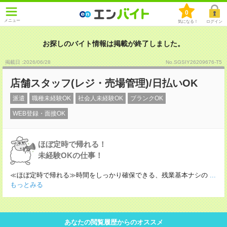
0
メニュー
気になる！
ログイン
お探しのバイト情報は掲載が終了しました。
掲載日 :2026
/
06
/
28
No.SGSIY26209676-T5
店舗スタッフ(レジ・売場管理)/日払いOK
派遣
職種未経験OK
社会人未経験OK
ブランクOK
WEB登録・面接OK
ほぼ定時で帰れる！
未経験OKの仕事！
≪ほぼ定時で帰れる≫時間をしっかり確保できる、残業基本ナシの
...
もっとみる
あなたの閲覧履歴からのオススメ