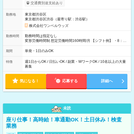
いOK！（規定あり） ┗働いたその日に現金GET♪ お仕事後はコ
交通費別途支給あり
ンビニATMから 日払い分を引き落とせます！ 【試用期間】試
用期間なし
東京都渋谷区
勤務地
東京都渋谷区渋谷（最寄り駅：渋谷駅）
株式会社ワンベルウッズ
勤務時間は指定なし
勤務時間
変形労働時間制 想定労働時間160時間/月 【シフト例】 ・8：00
～21：00
単発・1日のみOK
期間
週1日からOK / 日払いOK / 副業・WワークOK / 10名以上の大量
特徴
募集
気になる！
応募する
詳細へ
未読
座り仕事！高時給！車通勤OK！土日休み！検査
業務