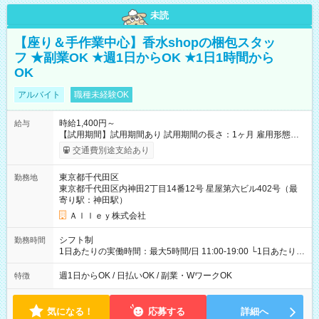
未読
【座り＆手作業中心】香水shopの梱包スタッ
フ ★副業OK ★週1日からOK ★1日1時間から
OK
アルバイト
職種未経験OK
時給1,400円～
給与
【試用期間】試用期間あり 試用期間の長さ：1ヶ月 雇用形態、
給与は本採用時と同じです。
交通費別途支給あり
東京都千代田区
勤務地
東京都千代田区内神田2丁目14番12号 星屋第六ビル402号（最
寄り駅：神田駅）
Ａｌｌｅｙ株式会社
シフト制
勤務時間
1日あたりの実働時間：最大5時間/日 11:00-19:00 └1日あたりの
実働時間：1-5時間 └上記の時間帯内であれば、いつでも勤務可
能！ └平日・土曜日の中で、お好きな曜日でご勤務いただけま
週1日からOK / 日払いOK / 副業・WワークOK
特徴
す！ 【シフト例】 ・11:00～14:00 ・16:30～19:00 ・13:00～
18:00 などのように、自由な働き方が可能なお仕事です！
気になる！
応募する
詳細へ