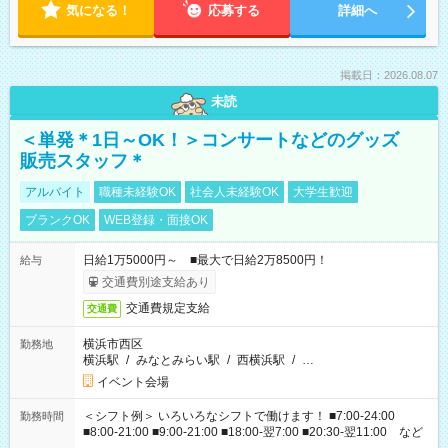
気になる！
応募する
詳細へ
掲載日：2026.08.07
未読
＜単発＊1日～OK！＞コンサートなどのグッズ
販売スタッフ＊
アルバイト
職種未経験OK
社会人未経験OK
大学生歓迎
ブランクOK
WEB登録・面接OK
日給1万5000円～ ■最大で日給2万8500円！
給与
交通費別途支給あり
交通費規定支給
交通費
横浜市西区
勤務地
横浜駅
/
みなとみらい駅
/
西横浜駅
/
…
イベント会場
＜シフト例＞ いろいろなシフトで働けます！ ■7:00-24:00
勤務時間
■8:00-21:00 ■9:00-21:00 ■18:00-翌7:00 ■20:30-翌11:00 など