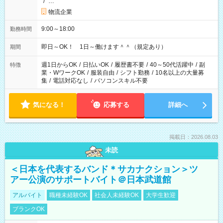
/
…
物流企業
9:00～18:00
勤務時間
即日～OK！ 1日～働けます＾＾（規定あり）
期間
週1日からOK
/
日払いOK
/
履歴書不要
/
40～50代活躍中
/
副
特徴
業・WワークOK
/
服装自由
/
シフト勤務
/
10名以上の大量募
集
/
電話対応なし
/
パソコンスキル不要
気になる！
応募する
詳細へ
掲載日：2026.08.03
未読
＜日本を代表するバンド＊サカナクション＞ツ
アー公演のサポートバイト＠日本武道館
アルバイト
職種未経験OK
社会人未経験OK
大学生歓迎
ブランクOK