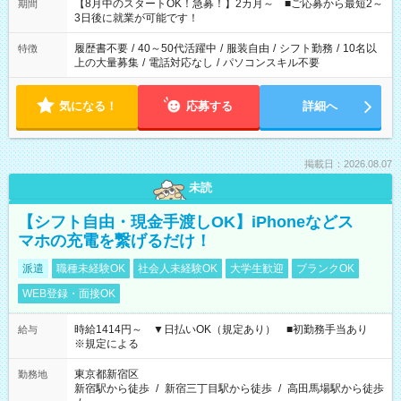
「できれば残業はしたくない」 など、ご希望を教えてください
【8月中のスタートOK！急募！】2カ月～ ■ご応募から最短2～
期間
ね。 ※Wワーク希望の方へ 今ご覧のお仕事で希望する勤務時間
3日後に就業が可能です！
と、もう1つのお仕事の勤務時間。 合計で週40時間を超える場
合は応募できません。
履歴書不要
/
40～50代活躍中
/
服装自由
/
シフト勤務
/
10名以
特徴
上の大量募集
/
電話対応なし
/
パソコンスキル不要
気になる！
応募する
詳細へ
掲載日：2026.08.07
未読
【シフト自由・現金手渡しOK】iPhoneなどス
マホの充電を繋げるだけ！
派遣
職種未経験OK
社会人未経験OK
大学生歓迎
ブランクOK
WEB登録・面接OK
時給1414円～ ▼日払いOK（規定あり） ■初勤務手当あり
給与
※規定による
東京都新宿区
勤務地
新宿駅から徒歩
/
新宿三丁目駅から徒歩
/
高田馬場駅から徒歩