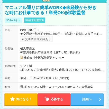
マニュアル通りに簡単WORK◆未経験から好き
な時にお仕事できる！単発OK◎試験監督
アルバイト
職種未経験OK
時給1,300円～
給与
★交通費一部支給 時給1,300円～ ※試験・役割により手当あり
※勤務回数により昇給あり 【即給（前払い）オプションあ
交通費別途支給あり
り！】 希望される場合、勤務から1週間ほどで給与の一部を受け
取れます。 ※手数料418円がかかります。 【過去試験日の収入
横浜市西区
勤務地
例】 ・河合塾模擬試験 8:30～17:30（休憩1時間） 時給1,300円
神奈川県横浜市西区高島（最寄り駅：横浜駅）
×8時間＝日収10,400円＋交通費 ※当日の役割により時給＋100
円の場合あり ・国家試験 7:00～13:30（休憩なし） 時給1,300
株式会社全国試験運営センター
円（役割手当＋100円）×6時間＝日収8,400円＋交通費 【試用期
間】試用期間なし
シフト制
勤務時間
1日あたりの実働時間：最大7時間/日 09：00～17：00 ※勤務時
間は 試験により異なります。
単発・1日のみOK / 短期（1ヶ月以内）
期間
週1日からOK / 副業・WワークOK / 10名以上の大量募集
特徴
気になる！
応募する
詳細へ