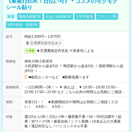
《単発1日OK！日払い可》＊コスメのモクモク
シール貼り
派遣
職種未経験OK
社会人未経験OK
大学生歓迎
ブランクOK
WEB登録・面接OK
時給1,500円～1,875円
給与
交通費別途支給あり
■ 交通費規定内支給 ※派遣先による
交通費
神奈川県小田原市
勤務地
小田原駅から徒歩5分
/
鴨宮駅から徒歩5分
/
国府津駅から徒
歩5分
/
…
■物流センターなど ■勤務地選べます
＜1日3時間～OK！＞ ▼ 例えば… ▼ 15:00～18:00 15:00～
勤務時間
22:00 17:00～22:00 など こちら以外の時間もお気軽にご相談く
ださい！
単発1日～！ ★勤務開始日や期間はお気軽にご相談くださ
期間
い！ ＃8月～ ＃9月～
週1日からOK
/
日払いOK
/
履歴書不要
/
40～50代活躍中
/
副
特徴
業・WワークOK
/
服装自由
/
シフト勤務
/
10名以上の大量募
集
/
電話対応なし
/
パソコンスキル不要