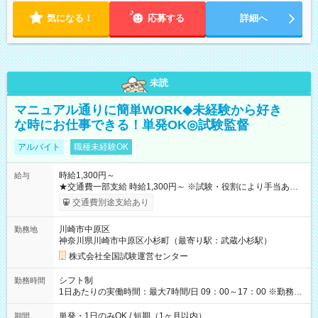
気になる！
応募する
詳細へ
未読
マニュアル通りに簡単WORK◆未経験から好き
な時にお仕事できる！単発OK◎試験監督
アルバイト
職種未経験OK
時給1,300円～
給与
★交通費一部支給 時給1,300円～ ※試験・役割により手当あり
※勤務回数により昇給あり 【即給（前払い）オプションあ
交通費別途支給あり
り！】 希望される場合、勤務から1週間ほどで給与の一部を受け
取れます。 ※手数料418円がかかります。 【過去試験日の収入
川崎市中原区
勤務地
例】 ・河合塾模擬試験 8:30～17:30（休憩1時間） 時給1,300円
神奈川県川崎市中原区小杉町（最寄り駅：武蔵小杉駅）
×8時間＝日収10,400円＋交通費 ※当日の役割により時給＋100
円の場合あり ・国家試験 7:00～13:30（休憩なし） 時給1,300
株式会社全国試験運営センター
円（役割手当＋100円）×6時間＝日収8,400円＋交通費 【試用期
間】試用期間なし
シフト制
勤務時間
1日あたりの実働時間：最大7時間/日 09：00～17：00 ※勤務時
間は 試験により異なります。
単発・1日のみOK / 短期（1ヶ月以内）
期間