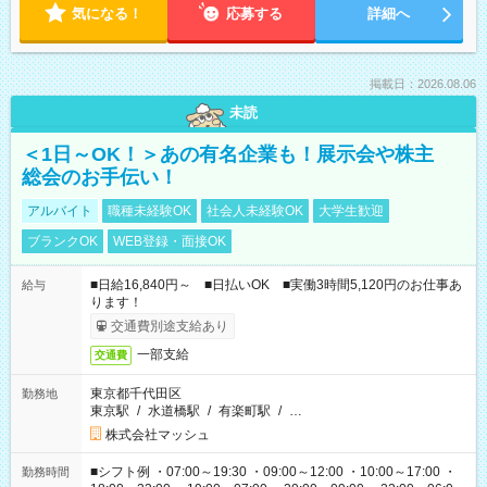
気になる！
応募する
詳細へ
掲載日：2026.08.06
未読
＜1日～OK！＞あの有名企業も！展示会や株主
総会のお手伝い！
アルバイト
職種未経験OK
社会人未経験OK
大学生歓迎
ブランクOK
WEB登録・面接OK
■日給16,840円～ ■日払いOK ■実働3時間5,120円のお仕事あ
給与
ります！
交通費別途支給あり
一部支給
交通費
東京都千代田区
勤務地
東京駅
/
水道橋駅
/
有楽町駅
/
…
株式会社マッシュ
■シフト例 ・07:00～19:30 ・09:00～12:00 ・10:00～17:00 ・
勤務時間