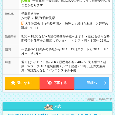
一部支給 ※登録後、選んだお仕事によって条件が異なる
交通費
ことがあります
千葉県八街市
勤務地
八街駅
/
榎戸(千葉県)駅
大手物流会社（年齢不問／「無理なく続けられる」と好評の
職場です！）
9:00～18:00など ■希望の時間帯を選べます！ ▼他にも様々な時
勤務時間
間帯でお仕事をご用意しています！ ＜シフト例＞ 8:30～12:00
17:00～22:00 13:00～22:00 22:00～翌6:00 など
≪急募≫1日のみの単発からOK！ 即日スタートもOK！ ＃7
期間
月～ ＃8月～
週1日からOK
/
日払いOK
/
履歴書不要
/
40～50代活躍中
/
副
特徴
業・WワークOK
/
服装自由
/
シフト勤務
/
10名以上の大量募
集
/
電話対応なし
/
パソコンスキル不要
気になる！
応募する
詳細へ
掲載日：2026.07.31
未読