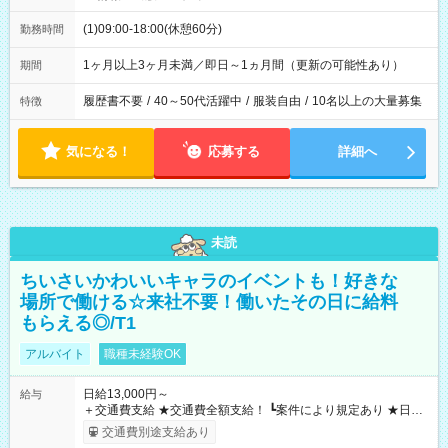
(1)09:00-18:00(休憩60分)
勤務時間
1ヶ月以上3ヶ月未満／即日～1ヵ月間（更新の可能性あり）
期間
履歴書不要
/
40～50代活躍中
/
服装自由
/
10名以上の大量募集
特徴
気になる！
応募する
詳細へ
未読
ちいさいかわいいキャラのイベントも！好きな
場所で働ける☆来社不要！働いたその日に給料
もらえる◎/T1
アルバイト
職種未経験OK
日給13,000円～
給与
＋交通費支給 ★交通費全額支給！ ┗案件により規定あり ★日払
いOK！（規定あり） ┗働いたその日に現金GET♪ お仕事後はコ
交通費別途支給あり
ンビニATMから 日払い分を引き落とせます！ 【試用期間】試