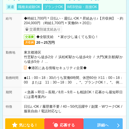
派遣
職種未経験OK
ブランクOK
WEB登録・面接OK
◆時給1,700円＊日払い・週払いOK＊昇給あり♪【月収例】 ・約
給与
204,000円 （時給1,700円 × 実働6h × 20日）
交通費別途支給あり
◆全額支給 ＊家が少し遠くても安心！
交通費
20～25万円
月収例
東京都港区
勤務地
竹芝駅から徒歩2分
/
浜松町駅から徒歩4分
/
大門(東京都)駅か
ら徒歩5分
/
…
◆港区にある情報セキュリティ企業◆
◆11：00～18：30のうち実働6時間、休憩60分 ※11：00～18：
勤務時間
00 または 11：30～18：30 。*。ブランクOK！。*。 例え
ば前職が、 在宅/財団法人/事務/コールセンター/受付/販売/カフェ
スタッフ スイーツ販売/ホテルフロント/化粧品販売/など 様々な
＜急募＞即日～長期／8月～9月～も相談OK！応募から最短即日
期間
業界から入社して活躍されています♪
には選考案内♪
日払いOK
/
履歴書不要
/
40～50代活躍中
/
副業・WワークOK
/
特徴
服装自由
/
電話対応なし
気になる！
応募する
詳細へ