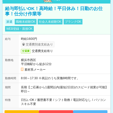
給与即払いOK！高時給！平日休み！日勤のお仕
事！仕分け作業等
派遣
職種未経験OK
社会人未経験OK
ブランクOK
WEB登録・面接OK
時給1600円
給与
交通費別途支給あり
交通費支給有り
交通費
横浜市西区
勤務地
平沼橋駅から徒歩12分
素材系メーカー
8:00～17:30 ※表記のうち実働8時間です。
勤務時間
長期【ご応募から1週間以内(最短2日目)のスピード就業が可能】
期間
即日～
日払いOK
/
履歴書不要
/
シフト勤務
/
電話対応なし
/
パソコン
特徴
スキル不要