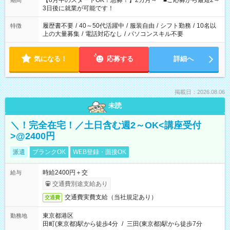
【8月中のスタートOK！急募！】2カ月～ ■ご応募から最短2～
期間
ね。 ※Wワーク希望の方へ 今ご覧のお仕事で希望する勤務時間
3日後に就業が可能です！
と、もう1つのお仕事の勤務時間。 合計で週40時間を超える場
合は応募できません。
履歴書不要
/
40～50代活躍中
/
服装自由
/
シフト勤務
/
10名以
特徴
上の大量募集
/
電話対応なし
/
パソコンスキル不要
気になる！
応募する
詳細へ
掲載日：2026.08.06
未読
＼！完全在宅！／土日含む週2～OK<講座受付
>@2400円
派遣
ブランクOK
WEB登録・面接OK
時給2400円＋交
給与
交通費別途支給あり
交通費実費支給（当社規定あり）
交通費
東京都港区
勤務地
田町(東京都)駅から徒歩4分
/
三田(東京都)駅から徒歩7分