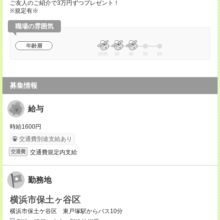
ご友人のご紹介で3万円ずつプレゼント！
※規定有※
職場の雰囲気
年齢層
20代
30
40
50
60
募集情報
給与
時給1600円
交通費別途支給あり
交通費規定内支給
交通費
勤務地
横浜市保土ヶ谷区
横浜市保土ケ谷区 東戸塚駅からバス10分