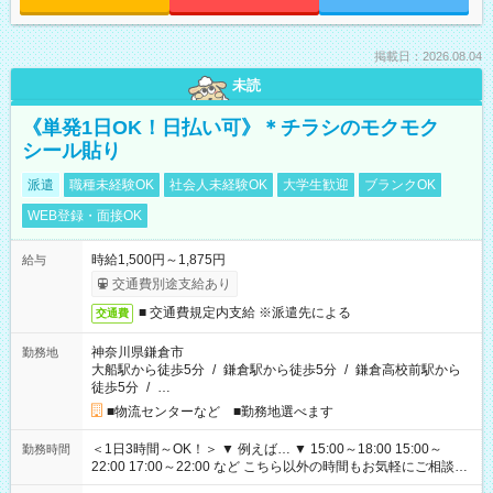
掲載日：2026.08.04
未読
《単発1日OK！日払い可》＊チラシのモクモク
シール貼り
派遣
職種未経験OK
社会人未経験OK
大学生歓迎
ブランクOK
WEB登録・面接OK
時給1,500円～1,875円
給与
交通費別途支給あり
■ 交通費規定内支給 ※派遣先による
交通費
神奈川県鎌倉市
勤務地
大船駅から徒歩5分
/
鎌倉駅から徒歩5分
/
鎌倉高校前駅から
徒歩5分
/
…
■物流センターなど ■勤務地選べます
＜1日3時間～OK！＞ ▼ 例えば… ▼ 15:00～18:00 15:00～
勤務時間
22:00 17:00～22:00 など こちら以外の時間もお気軽にご相談く
ださい！