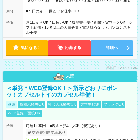
18:00～23:00 ・19:00～07:00 ・20:00～09:00 ・22:00～06:00
etc ★最短で3時間で5,120円のお仕事から 15時間で2万円近く稼
げるお仕事も！ ご希望のお時間に合わせてご紹介！ ※シフトは
■１日のみ・1回だけお仕事OK！
期間
現場によって異なります。 ※勿論、休憩時間はあるのでご安心
ください！
週1日からOK
/
日払いOK
/
履歴書不要
/
副業・WワークOK
/
シ
特徴
フト勤務
/
10名以上の大量募集
/
電話対応なし
/
パソコンスキ
ル不要
気になる！
応募する
詳細へ
掲載日：2026.07.25
未読
＜単発＊WEB登録OK！＞指示どおりにポン
ッ！カプセルトイのカプセル準備！
派遣
職種未経験OK
社会人未経験OK
大学生歓迎
ブランクOK
WEB登録・面接OK
時給1500円 ■現金日払いもOK（規定あり）
給与
交通費別途支給あり