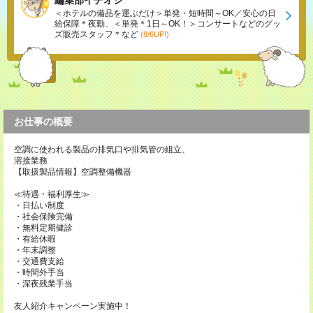
編集部イチオシ
＜ホテルの備品を運ぶだけ＞単発・短時間～OK／安心の日
給保障＊夜勤、＜単発＊1日～OK！＞コンサートなどのグッ
ズ販売スタッフ＊など
(8/6UP!)
お仕事の概要
空調に使われる製品の排気口や排気管の組立、
溶接業務
【取扱製品情報】空調整備機器
≪待遇・福利厚生≫
・日払い制度
・社会保険完備
・無料定期健診
・有給休暇
・年末調整
・交通費支給
・時間外手当
・深夜残業手当
友人紹介キャンペーン実施中！