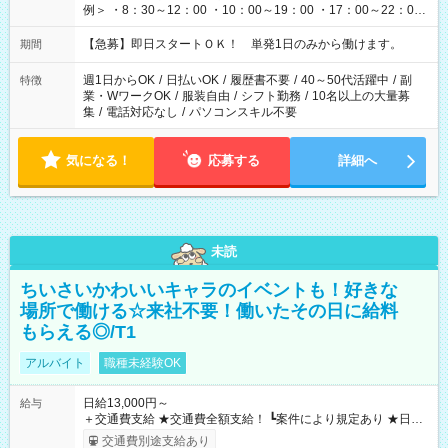
例＞ ・8：30～12：00 ・10：00～19：00 ・17：00～22：00
・13：00～22：00 ・22：00～翌6：00 など
【急募】即日スタートＯＫ！ 単発1日のみから働けます。
期間
週1日からOK
/
日払いOK
/
履歴書不要
/
40～50代活躍中
/
副
特徴
業・WワークOK
/
服装自由
/
シフト勤務
/
10名以上の大量募
集
/
電話対応なし
/
パソコンスキル不要
気になる！
応募する
詳細へ
未読
ちいさいかわいいキャラのイベントも！好きな
場所で働ける☆来社不要！働いたその日に給料
もらえる◎/T1
アルバイト
職種未経験OK
日給13,000円～
給与
＋交通費支給 ★交通費全額支給！ ┗案件により規定あり ★日払
いOK！（規定あり） ┗働いたその日に現金GET♪ お仕事後はコ
交通費別途支給あり