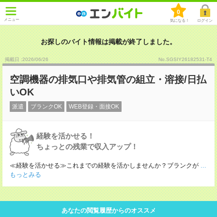
0
メニュー
気になる！
ログイン
お探しのバイト情報は掲載が終了しました。
掲載日 :2026
/
06
/
26
No.SGSIY26182531-T4
空調機器の排気口や排気管の組立・溶接/日払
いOK
派遣
ブランクOK
WEB登録・面接OK
経験を活かせる！
ちょっとの残業で収入アップ！
≪経験を活かせる≫これまでの経験を活かしませんか？ブランクが
...
もっとみる
あなたの閲覧履歴からのオススメ