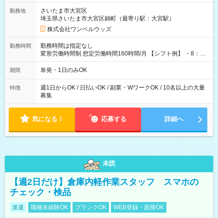
用期間なし
さいたま市大宮区
勤務地
埼玉県さいたま市大宮区錦町（最寄り駅：大宮駅）
株式会社ワンベルウッズ
勤務時間は指定なし
勤務時間
変形労働時間制 想定労働時間160時間/月 【シフト例】 ・8：00
～21：00
単発・1日のみOK
期間
週1日からOK / 日払いOK / 副業・WワークOK / 10名以上の大量
特徴
募集
気になる！
応募する
詳細へ
未読
【週2日だけ】倉庫内軽作業スタッフ スマホの
チェック・検品
派遣
職種未経験OK
ブランクOK
WEB登録・面接OK