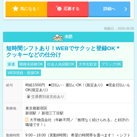
気になる！
応募する
詳細へ
掲載日：2026.08.06
未読
短時間シフトあり！WEBでサクッと登録OK＊
クッキーなどの仕分け
派遣
職種未経験OK
社会人未経験OK
大学生歓迎
ブランクOK
WEB登録・面接OK
時給1500円 ■日払い・週払いOK！(規定あり) ■現金日払いも
給与
OK(規定あり)
交通費別途支給あり
東京都新宿区
勤務地
新宿駅
/
新宿三丁目駅
大手物流会社（年齢不問／「無理なく続けられる」と好評の
職場です！）
9:00～18:00（実動8時間） 希望の時間帯を選べます！ ＜シフト
勤務時間