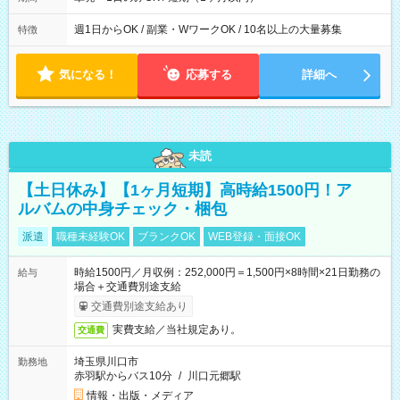
週1日からOK / 副業・WワークOK / 10名以上の大量募集
特徴
気になる！
応募する
詳細へ
未読
【土日休み】【1ヶ月短期】高時給1500円！ア
ルバムの中身チェック・梱包
派遣
職種未経験OK
ブランクOK
WEB登録・面接OK
時給1500円／月収例：252,000円＝1,500円×8時間×21日勤務の
給与
場合＋交通費別途支給
交通費別途支給あり
実費支給／当社規定あり。
交通費
埼玉県川口市
勤務地
赤羽駅からバス10分
/
川口元郷駅
情報・出版・メディア