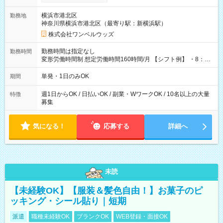
ンビニATMから 日払い分を引き落とせます！ 【試用期間】試
用期間なし
横浜市港北区
勤務地
神奈川県横浜市港北区（最寄り駅：新横浜駅）
株式会社ワンベルウッズ
勤務時間は指定なし
勤務時間
変形労働時間制 想定労働時間160時間/月 【シフト例】 ・8：00
～21：00
単発・1日のみOK
期間
週1日からOK / 日払いOK / 副業・WワークOK / 10名以上の大量
特徴
募集
気になる！
応募する
詳細へ
未読
【未経験OK】【服装＆髪色自由！】お菓子のピ
ッキング・シール貼り｜短期
派遣
職種未経験OK
ブランクOK
WEB登録・面接OK