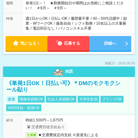
単発1日～！ ★勤務開始日や期間はお気軽にご相談くださ
期間
い！ ＃8月～ ＃9月～
週1日からOK
/
日払いOK
/
履歴書不要
/
40～50代活躍中
/
副
特徴
業・WワークOK
/
服装自由
/
シフト勤務
/
10名以上の大量募
集
/
電話対応なし
/
パソコンスキル不要
気になる！
応募する
詳細へ
掲載日：2026.08.05
未読
《単発1日OK！日払い可》＊DMのモクモクシ
ール貼り
派遣
職種未経験OK
社会人未経験OK
大学生歓迎
ブランクOK
WEB登録・面接OK
時給1,500円～1,875円
給与
交通費別途支給あり
■ 交通費規定内支給 ※派遣先による
交通費