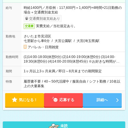
時給1400円／月収例：117,600円＝1,400円×4時間×21日勤務の
給与
場合＋交通費別途支給
交通費別途支給あり
実費支給／当社規定あり。
交通費
さいたま市見沼区
勤務地
七里駅から車6分
/
大宮公園駅
/
大宮(埼玉県)駅
アパレル・日用雑貨
(1)14:00-18:00(休憩0分) (2)14:00-19:00(休憩0分) (3)14:00-
勤務時間
19:30(休憩0分) (4)14:00-20:00(休憩45分) ※お好きな時間が選べ
ます
1ヶ月以上3ヶ月未満／即日～8月末までの期間限定
期間
履歴書不要
/
40～50代活躍中
/
服装自由
/
シフト勤務
/
10名以
特徴
上の大量募集
気になる！
応募する
詳細へ
未読