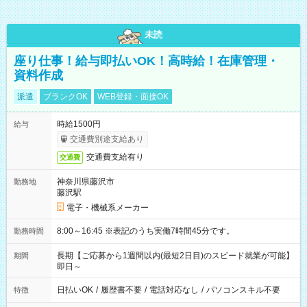
未読
座り仕事！給与即払いOK！高時給！在庫管理・
資料作成
派遣
ブランクOK
WEB登録・面接OK
時給1500円
給与
交通費別途支給あり
交通費支給有り
交通費
神奈川県藤沢市
勤務地
藤沢駅
電子・機械系メーカー
8:00～16:45 ※表記のうち実働7時間45分です。
勤務時間
長期【ご応募から1週間以内(最短2日目)のスピード就業が可能】
期間
即日～
日払いOK
/
履歴書不要
/
電話対応なし
/
パソコンスキル不要
特徴