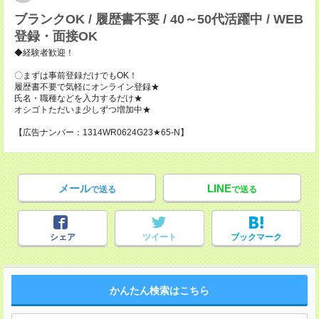
ブランクOK / 履歴書不要 / 40～50代活躍中 / WEB
登録・面接OK
◆経験者歓迎！
〇まずは事前登録だけでもOK！
履歴書不要で気軽にオンライン登録★
氏名・職種などを入力するだけ★
オシゴトただいま少しずつ増加中★
【広告ナンバー：1314WR0624G23★65-N】
メール
LINE
で送る
で送る
シェア
ツイート
ブックマーク
かんたん検索はこちら