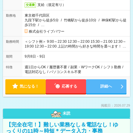
支給（規定有り）
交通費
東京都千代田区
勤務地
九段下駅から徒歩5分
/
竹橋駅から徒歩10分
/
神保町駅から徒
歩15分
/
…
株式会社ライブパワー
＜シフト例＞ 9:00～22:30 12:30～22:00 15:30～21:00 12:30～
勤務時間
19:00 12:30～22:00 上記の時間から好きな時間を選べます！ ※
時間は変更となる可能性があります
9月8日・9日
期間
週1日からOK
/
履歴書不要
/
副業・WワークOK
/
シフト勤務
/
特徴
電話対応なし
/
パソコンスキル不要
気になる！
応募する
詳細へ
掲載日：2026.07.29
未読
【完全在宅！】難しい業務なし＆電話なし！ゆ
っくりの11時～時短＊データ入力・事務