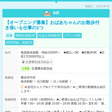
掲載日：2026.08.06
未読
【オープニング募集】おばあちゃんのお散歩付
き添いも仕事の1つ
派遣
職種未経験OK
社会人未経験OK
ブランクOK
WEB登録・面接OK
無資格未経験：時給1500円～ ■週払いOK ■扶養内OK ■日
給与
収1万2000円以上
交通費別途支給あり
交通費全額支給
交通費
横浜市中区
勤務地
桜木町駅
/
石川町駅
/
日ノ出町駅
/
…
≪自宅からドアtoドアで30分以内！≫ご希望の勤務地を紹介
します。
9:00～18:00（休憩60分） ■ご希望があれば下記シフトもOK！
勤務時間
早番 7:00～16:00 遅番 10:00～19:00 夜勤 16:30～翌9:30 「家族
と休みを合わせたい」 「余裕を持って夕飯の準備がしたい」
「できれば残業はしたくない」 など、ご希望を教えてください