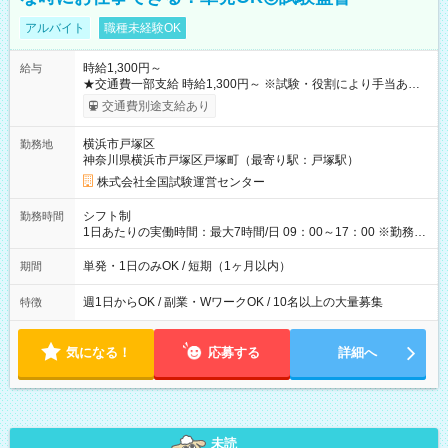
アルバイト
職種未経験OK
時給1,300円～
給与
★交通費一部支給 時給1,300円～ ※試験・役割により手当あり
※勤務回数により昇給あり 【即給（前払い）オプションあ
交通費別途支給あり
り！】 希望される場合、勤務から1週間ほどで給与の一部を受け
取れます。 ※手数料418円がかかります。 【過去試験日の収入
横浜市戸塚区
勤務地
例】 ・河合塾模擬試験 8:30～17:30（休憩1時間） 時給1,300円
神奈川県横浜市戸塚区戸塚町（最寄り駅：戸塚駅）
×8時間＝日収10,400円＋交通費 ※当日の役割により時給＋100
円の場合あり ・国家試験 7:00～13:30（休憩なし） 時給1,300
株式会社全国試験運営センター
円（役割手当＋100円）×6時間＝日収8,400円＋交通費 【試用期
間】試用期間なし
シフト制
勤務時間
1日あたりの実働時間：最大7時間/日 09：00～17：00 ※勤務時
間は 試験により異なります。
単発・1日のみOK / 短期（1ヶ月以内）
期間
週1日からOK / 副業・WワークOK / 10名以上の大量募集
特徴
気になる！
応募する
詳細へ
未読