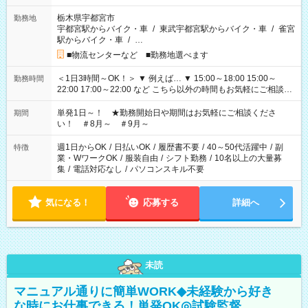
栃木県宇都宮市
勤務地
宇都宮駅からバイク・車
/
東武宇都宮駅からバイク・車
/
雀宮
駅からバイク・車
/
…
■物流センターなど ■勤務地選べます
＜1日3時間～OK！＞ ▼ 例えば… ▼ 15:00～18:00 15:00～
勤務時間
22:00 17:00～22:00 など こちら以外の時間もお気軽にご相談く
ださい！
単発1日～！ ★勤務開始日や期間はお気軽にご相談くださ
期間
い！ ＃8月～ ＃9月～
週1日からOK
/
日払いOK
/
履歴書不要
/
40～50代活躍中
/
副
特徴
業・WワークOK
/
服装自由
/
シフト勤務
/
10名以上の大量募
集
/
電話対応なし
/
パソコンスキル不要
気になる！
応募する
詳細へ
未読
マニュアル通りに簡単WORK◆未経験から好き
な時にお仕事できる！単発OK◎試験監督