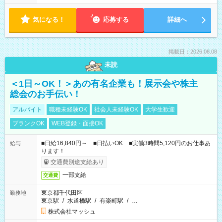
気になる！
応募する
詳細へ
掲載日：2026.08.08
未読
＜1日～OK！＞あの有名企業も！展示会や株主
総会のお手伝い！
アルバイト
職種未経験OK
社会人未経験OK
大学生歓迎
ブランクOK
WEB登録・面接OK
■日給16,840円～ ■日払いOK ■実働3時間5,120円のお仕事あ
給与
ります！
交通費別途支給あり
一部支給
交通費
東京都千代田区
勤務地
東京駅
/
水道橋駅
/
有楽町駅
/
…
株式会社マッシュ