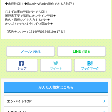
◆未経験OK！◆ExcelやWordの操作できる方歓迎！
〇まずは事前登録だけでもOK！
履歴書不要で気軽にオンライン登録★
氏名・職種などを入力するだけ★
オシゴトただいま少しずつ増加中★
【広告ナンバー：1314WR0624G19★17-N】
メール
LINE
で送る
で送る
シェア
ツイート
ブックマーク
かんたん検索はこちら
エンバイトTOP