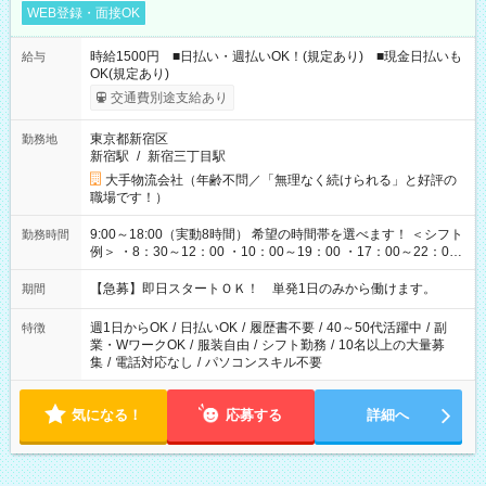
WEB登録・面接OK
時給1500円 ■日払い・週払いOK！(規定あり) ■現金日払いも
給与
OK(規定あり)
交通費別途支給あり
東京都新宿区
勤務地
新宿駅
/
新宿三丁目駅
大手物流会社（年齢不問／「無理なく続けられる」と好評の
職場です！）
9:00～18:00（実動8時間） 希望の時間帯を選べます！ ＜シフト
勤務時間
例＞ ・8：30～12：00 ・10：00～19：00 ・17：00～22：00
・13：00～22：00 ・22：00～翌6：00 など
【急募】即日スタートＯＫ！ 単発1日のみから働けます。
期間
週1日からOK
/
日払いOK
/
履歴書不要
/
40～50代活躍中
/
副
特徴
業・WワークOK
/
服装自由
/
シフト勤務
/
10名以上の大量募
集
/
電話対応なし
/
パソコンスキル不要
気になる！
応募する
詳細へ