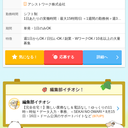
アシストワーク株式会社
シフト制
勤務時間
1日あたりの実働時間：最大15時間/日 ＜1週間の勤務例＞週3回
勤務 勤務：月・水・金 休み：火・木・土・日 好きな時にお仕事
可能です！ ※1日あたりの最大実働時間は日勤、夜勤共に勤務し
単発・1日のみOK
期間
た時間になります。
週1日からOK / 日払いOK / 副業・WワークOK / 10名以上の大量
特徴
募集
気になる！
応募する
詳細へ
編集部イチオシ
【完全在宅！】難しい業務なし＆電話なし！ゆっくりの11
時～時短＊データ入力・事務、＜SEKAI NO OWARI＊8月15
日・16日＞ドーム公演のサポートバイトなど
(8/7UP!)