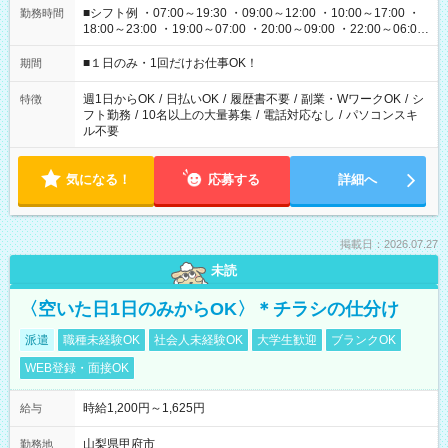
■シフト例 ・07:00～19:30 ・09:00～12:00 ・10:00～17:00 ・
勤務時間
18:00～23:00 ・19:00～07:00 ・20:00～09:00 ・22:00～06:00
etc ★最短で3時間で5,120円のお仕事から 15時間で2万円近く稼
げるお仕事も！ ご希望のお時間に合わせてご紹介！ ※シフトは
■１日のみ・1回だけお仕事OK！
期間
現場によって異なります。 ※勿論、休憩時間はあるのでご安心
ください！
週1日からOK
/
日払いOK
/
履歴書不要
/
副業・WワークOK
/
シ
特徴
フト勤務
/
10名以上の大量募集
/
電話対応なし
/
パソコンスキ
ル不要
気になる！
応募する
詳細へ
掲載日：2026.07.27
未読
〈空いた日1日のみからOK〉＊チラシの仕分け
派遣
職種未経験OK
社会人未経験OK
大学生歓迎
ブランクOK
WEB登録・面接OK
時給1,200円～1,625円
給与
山梨県甲府市
勤務地