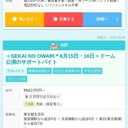
週1日からOK
/
履歴書不要
/
副業・WワークOK
/
シフト勤務
/
特徴
電話対応なし
/
パソコンスキル不要
気になる！
応募する
詳細へ
掲載日：2026.08.04
未読
＜SEKAI NO OWARI＊8月15日・16日＞ドーム
公演のサポートバイト
アルバイト
職種未経験OK
社会人未経験OK
大学生歓迎
ブランクOK
時給1250円～
給与
交通費別途支給あり
支給（規定有り）
交通費
東京都文京区
勤務地
後楽園駅から徒歩5分
/
水道橋駅から徒歩5分
/
春日(東京都)駅
から徒歩7分