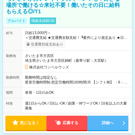
場所で働ける☆来社不要！働いたその日に給料
もらえる◎/T1
アルバイト
職種未経験OK
日給13,000円～
給与
＋交通費支給 ★交通費全額支給！ ┗案件により規定あり ★日払
いOK！（規定あり） ┗働いたその日に現金GET♪ お仕事後はコ
交通費別途支給あり
ンビニATMから 日払い分を引き落とせます！ 【試用期間】試
用期間なし
さいたま市大宮区
勤務地
埼玉県さいたま市大宮区錦町（最寄り駅：大宮駅）
株式会社ワンベルウッズ
勤務時間は指定なし
勤務時間
変形労働時間制 想定労働時間160時間/月 【シフト例】 ・8：00
～21：00
単発・1日のみOK
期間
週1日からOK / 日払いOK / 副業・WワークOK / 10名以上の大量
特徴
募集
気になる！
応募する
詳細へ