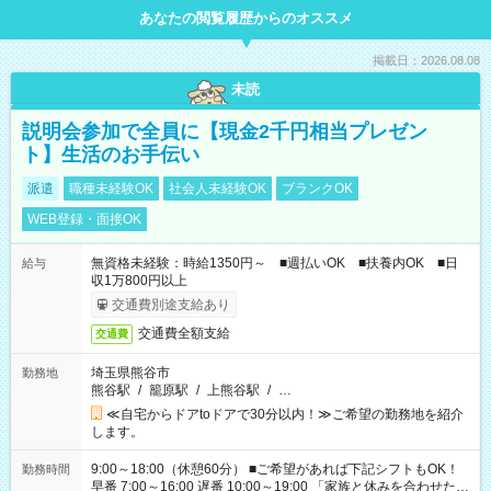
あなたの閲覧履歴からのオススメ
掲載日：2026.08.08
未読
説明会参加で全員に【現金2千円相当プレゼン
ト】生活のお手伝い
派遣
職種未経験OK
社会人未経験OK
ブランクOK
WEB登録・面接OK
無資格未経験：時給1350円～ ■週払いOK ■扶養内OK ■日
給与
収1万800円以上
交通費別途支給あり
交通費全額支給
交通費
埼玉県熊谷市
勤務地
熊谷駅
/
籠原駅
/
上熊谷駅
/
…
≪自宅からドアtoドアで30分以内！≫ご希望の勤務地を紹介
します。
9:00～18:00（休憩60分） ■ご希望があれば下記シフトもOK！
勤務時間
早番 7:00～16:00 遅番 10:00～19:00 「家族と休みを合わせた