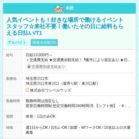
未読
人気イベントも！好きな場所で働けるイベント
スタッフ☆来社不要！働いたその日に給料もら
える日払い/T1
アルバイト
職種未経験OK
日給13,000円～
給与
＋交通費支給 ★交通費全額支給！ ┗案件により規定あり ★日払
いOK！（規定あり） ┗働いたその日に現金GET♪ お仕事後はコ
交通費別途支給あり
ンビニATMから 日払い分を引き落とせます！ 【試用期間】試
用期間なし
埼玉県川口市
勤務地
埼玉県川口市東川口（最寄り駅：東川口駅）
株式会社ワンベルウッズ
勤務時間は指定なし
勤務時間
変形労働時間制 想定労働時間160時間/月 【シフト例】 ・8：00
～21：00
単発・1日のみOK
期間
週1日からOK / 日払いOK / 副業・WワークOK / 10名以上の大量
特徴
募集