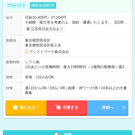
アルバイト
職種未経験OK
日給10,305円～37,204円
給与
※経験・能力等を考慮の上、加給・優遇いたします。 【試用期
間】試用期間なし
交通費別途支給あり
東京都世田谷区
勤務地
東京都世田谷区桜上水
アシストワーク株式会社
シフト制
勤務時間
1日あたりの実働時間：最大15時間/日 ＜1週間の勤務例＞週3回
勤務 勤務：月・水・金 休み：火・木・土・日 好きな時にお仕事
可能です！ ※1日あたりの最大実働時間は日勤、夜勤共に勤務し
単発・1日のみOK
期間
た時間になります。
週1日からOK / 日払いOK / 副業・WワークOK / 10名以上の大量
特徴
募集
気になる！
応募する
詳細へ
未読