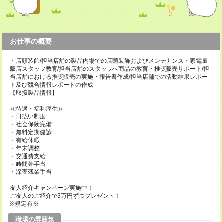
お仕事の概要
・店頭装飾/担当店舗の製品内場での店頭装飾およびメンテナンス・家電量
販店スタッフ教育/担当店舗のスタッフへ商品の教育・推奨販売サポート/担
当店舗における推奨販売の実施・報告書作成/担当店舗での活動結果レポー
ト及び競合情報レポートの作成
【取扱製品情報】
≪待遇・福利厚生≫
・日払い制度
・社会保険完備
・無料定期健診
・有給休暇
・年末調整
・交通費支給
・時間外手当
・深夜残業手当
友人紹介キャンペーン実施中！
ご友人のご紹介で3万円ずつプレゼント！
※規定有※
職場の雰囲気