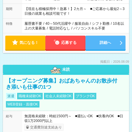
い」 「余裕を持って夕飯の準備がしたい」 「できれば残業はし
たくない」 など、ご希望を教えてくださいね。 ※Wワーク希望
【現在も積極採用中！急募！】2カ月～ ■ご応募から最短2～3
期間
の方へ 今ご覧のお仕事で希望する勤務時間と、もう1つのお仕事
日後の就業も相談可能です！
の勤務時間。 合計で週40時間を超える場合は応募できません。
履歴書不要
/
40～50代活躍中
/
服装自由
/
シフト勤務
/
10名以
特徴
上の大量募集
/
電話対応なし
/
パソコンスキル不要
気になる！
応募する
詳細へ
掲載日：2026.08.09
未読
【オープニング募集】おばあちゃんのお散歩付
き添いも仕事の1つ
派遣
職種未経験OK
社会人未経験OK
ブランクOK
WEB登録・面接OK
無資格未経験：時給1500円～ ■週払いOK ■扶養内OK ■日
給与
収1万2000円以上
交通費別途支給あり