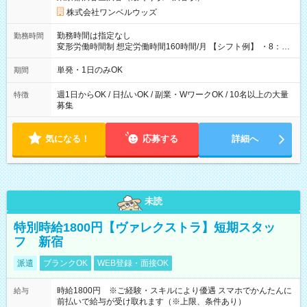
株式会社ワンベルウッズ
勤務時間は指定なし
勤務時間
変形労働時間制 想定労働時間160時間/月 【シフト例】 ・8：00
～21：00
単発・1日のみOK
期間
週1日からOK / 日払いOK / 副業・WワークOK / 10名以上の大量
特徴
募集
気になる！
応募する
詳細へ
未読
特別時給1800円【ヴァレクストラ】短期スタッ
フ 新宿
派遣
ブランクOK
WEB登録・面接OK
時給1800円 ※ご経験・スキルにより優遇 スマホでかんたんに
給与
前払いで給与が受け取れます（※上限、条件あり）