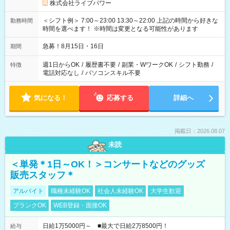
株式会社ライブパワー
＜シフト例＞ 7:00～23:00 13:30～22:00 上記の時間から好きな
勤務時間
時間を選べます！ ※時間は変更となる可能性があります
急募！8月15日・16日
期間
週1日からOK
/
履歴書不要
/
副業・WワークOK
/
シフト勤務
/
特徴
電話対応なし
/
パソコンスキル不要
気になる！
応募する
詳細へ
掲載日：2026.08.07
未読
＜単発＊1日～OK！＞コンサートなどのグッズ
販売スタッフ＊
アルバイト
職種未経験OK
社会人未経験OK
大学生歓迎
ブランクOK
WEB登録・面接OK
日給1万5000円～ ■最大で日給2万8500円！
給与