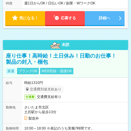
能！ └平日・土曜日の中で、お好きな曜日でご勤務いただけま
週1日からOK / 日払いOK / 副業・WワークOK
特徴
す！ 【シフト例】 ・11:00～14:00 ・16:30～19:00 ・13:00～
18:00 などのように、自由な働き方が可能なお仕事です！
気になる！
応募する
詳細へ
未読
座り仕事！高時給！土日休み！日勤のお仕事！
製品の封入・梱包
派遣
ブランクOK
WEB登録・面接OK
時給1310円
給与
交通費別途支給あり
交通費支給有り
交通費
さいたま市北区
勤務地
土呂駅から徒歩13分
製造外
10:00～18:00 ※表記のうち実働7時間です。
勤務時間