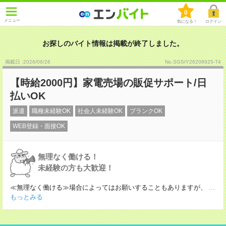
0
メニュー
気になる！
ログイン
お探しのバイト情報は掲載が終了しました。
掲載日 :2026
/
06
/
26
No.SGSIY26208925-T4
【時給2000円】家電売場の販促サポート/日
払いOK
派遣
職種未経験OK
社会人未経験OK
ブランクOK
WEB登録・面接OK
無理なく働ける！
未経験の方も大歓迎！
≪無理なく働ける≫場合によってはお願いすることもありますが、
...
もっとみる