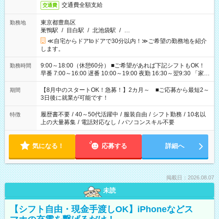
交通費全額支給
交通費
東京都豊島区
勤務地
巣鴨駅
/
目白駅
/
北池袋駅
/
…
≪自宅からドアtoドアで30分以内！≫ご希望の勤務地を紹介
します。
9:00～18:00（休憩60分） ■ご希望があれば下記シフトもOK！
勤務時間
早番 7:00～16:00 遅番 10:00～19:00 夜勤 16:30～翌9:30 「家族
と休みを合わせたい」 「余裕を持って夕飯の準備がしたい」
「できれば残業はしたくない」 など、ご希望を教えてください
【8月中のスタートOK！急募！】2カ月～ ■ご応募から最短2～
期間
ね。 ※Wワーク希望の方へ 今ご覧のお仕事で希望する勤務時間
3日後に就業が可能です！
と、もう1つのお仕事の勤務時間。 合計で週40時間を超える場
合は応募できません。
履歴書不要
/
40～50代活躍中
/
服装自由
/
シフト勤務
/
10名以
特徴
上の大量募集
/
電話対応なし
/
パソコンスキル不要
気になる！
応募する
詳細へ
掲載日：2026.08.07
未読
【シフト自由・現金手渡しOK】iPhoneなどス