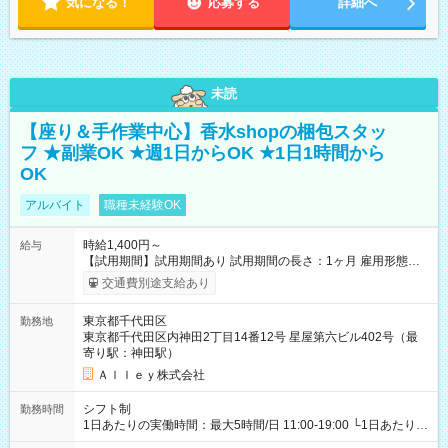
気になる！
応募する
詳細へ
未読
【座り＆手作業中心】香水shopの梱包スタッ
フ ★副業OK ★週1日からOK ★1日1時間から
OK
アルバイト
職種未経験OK
時給1,400円～
給与
【試用期間】試用期間あり 試用期間の長さ：1ヶ月 雇用形態、
給与は本採用時と同じです。
交通費別途支給あり
東京都千代田区
勤務地
東京都千代田区内神田2丁目14番12号 星屋第六ビル402号（最
寄り駅：神田駅）
Ａｌｌｅｙ株式会社
シフト制
勤務時間
1日あたりの実働時間：最大5時間/日 11:00-19:00 └1日あたりの
実働時間：1-5時間 └上記の時間帯内であれば、いつでも勤務可