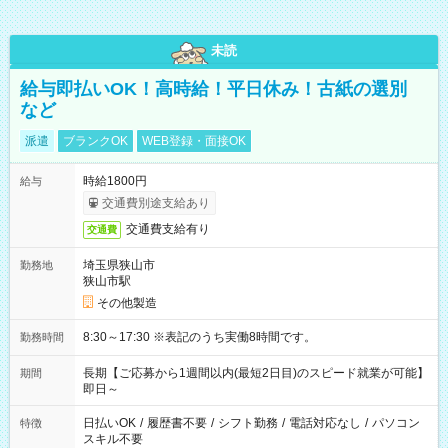
未読
給与即払いOK！高時給！平日休み！古紙の選別
など
派遣
ブランクOK
WEB登録・面接OK
時給1800円
給与
交通費別途支給あり
交通費支給有り
交通費
埼玉県狭山市
勤務地
狭山市駅
その他製造
8:30～17:30 ※表記のうち実働8時間です。
勤務時間
長期【ご応募から1週間以内(最短2日目)のスピード就業が可能】
期間
即日～
日払いOK
/
履歴書不要
/
シフト勤務
/
電話対応なし
/
パソコン
特徴
スキル不要