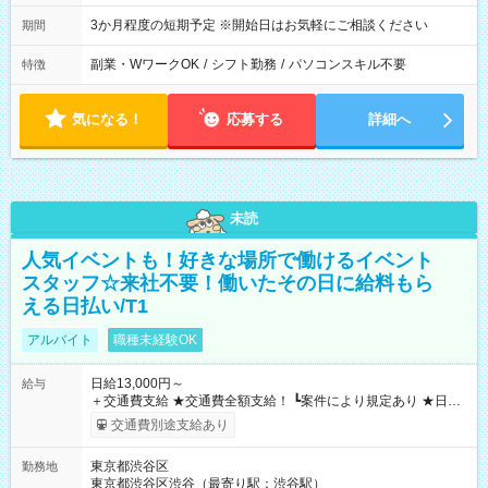
3か月程度の短期予定 ※開始日はお気軽にご相談ください
期間
副業・WワークOK
/
シフト勤務
/
パソコンスキル不要
特徴
気になる！
応募する
詳細へ
未読
人気イベントも！好きな場所で働けるイベント
スタッフ☆来社不要！働いたその日に給料もら
える日払い/T1
アルバイト
職種未経験OK
日給13,000円～
給与
＋交通費支給 ★交通費全額支給！ ┗案件により規定あり ★日払
いOK！（規定あり） ┗働いたその日に現金GET♪ お仕事後はコ
交通費別途支給あり
ンビニATMから 日払い分を引き落とせます！ 【試用期間】試
用期間なし
東京都渋谷区
勤務地
東京都渋谷区渋谷（最寄り駅：渋谷駅）