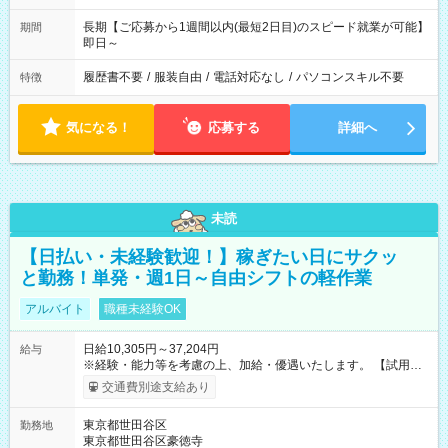
長期【ご応募から1週間以内(最短2日目)のスピード就業が可能】
期間
即日～
履歴書不要
/
服装自由
/
電話対応なし
/
パソコンスキル不要
特徴
気になる！
応募する
詳細へ
未読
【日払い・未経験歓迎！】稼ぎたい日にサクッ
と勤務！単発・週1日～自由シフトの軽作業
アルバイト
職種未経験OK
日給10,305円～37,204円
給与
※経験・能力等を考慮の上、加給・優遇いたします。 【試用期
間】試用期間なし
交通費別途支給あり
東京都世田谷区
勤務地
東京都世田谷区豪徳寺