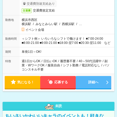
交通費別途支給あり
交通費規定支給
交通費
横浜市西区
勤務地
横浜駅
/
みなとみらい駅
/
西横浜駅
/
…
イベント会場
＜シフト例＞ いろいろなシフトで働けます！ ■7:00-24:00
勤務時間
■8:00-21:00 ■9:00-21:00 ■18:00-翌7:00 ■20:30-翌11:00 など
単発1日～OK!
期間
週1日からOK
/
日払いOK
/
履歴書不要
/
40～50代活躍中
/
副
特徴
業・WワークOK
/
服装自由
/
シフト勤務
/
電話対応なし
/
パソ
コンスキル不要
気になる！
応募する
詳細へ
未読
ちいさいかわいいキャラのイベントも！好きな