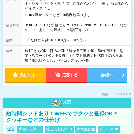
甲府駅からバイク・車
/
南甲府駅からバイク・車
/
酒折駅から
バイク・車
/
…
■物流センターなど ■勤務地選べます
9:00～18:00 など 他にも ▼10:00～19:00 ▼18:00～21:00 など
勤務時間
のシフトあり！お気軽にご相談下さい！
1日だけの単発OK！＃8月～ ＃9月～
期間
週1日からOK
/
日払いOK
/
履歴書不要
/
40～50代活躍中
/
副
特徴
業・WワークOK
/
服装自由
/
シフト勤務
/
10名以上の大量募
集
/
電話対応なし
/
パソコンスキル不要
気になる！
応募する
詳細へ
掲載日：2026.08.09
未読
短時間シフトあり！WEBでサクッと登録OK＊
クッキーなどの仕分け
派遣
職種未経験OK
社会人未経験OK
大学生歓迎
ブランクOK