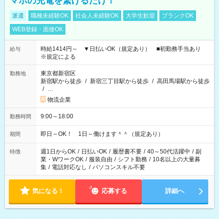
マホの充電を繋げるだけ！
派遣
職種未経験OK
社会人未経験OK
大学生歓迎
ブランクOK
WEB登録・面接OK
時給1414円～ ▼日払いOK（規定あり） ■初勤務手当あり
給与
※規定による
東京都新宿区
勤務地
新宿駅から徒歩
/
新宿三丁目駅から徒歩
/
高田馬場駅から徒歩
/
…
物流企業
9:00～18:00
勤務時間
即日～OK！ 1日～働けます＾＾（規定あり）
期間
週1日からOK
/
日払いOK
/
履歴書不要
/
40～50代活躍中
/
副
特徴
業・WワークOK
/
服装自由
/
シフト勤務
/
10名以上の大量募
集
/
電話対応なし
/
パソコンスキル不要
気になる！
応募する
詳細へ