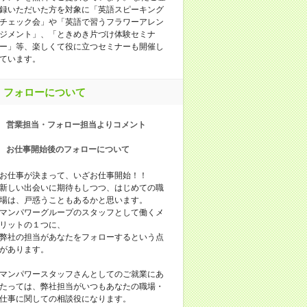
録いただいた方を対象に「英語スピーキング
チェック会」や「英語で習うフラワーアレン
ジメント」、「ときめき片づけ体験セミナ
ー」等、楽しくて役に立つセミナーも開催し
ています。
フォローについて
営業担当・フォロー担当よりコメント
お仕事開始後のフォローについて
お仕事が決まって、いざお仕事開始！！
新しい出会いに期待もしつつ、はじめての職
場は、戸惑うこともあるかと思います。
マンパワーグループのスタッフとして働くメ
リットの１つに、
弊社の担当があなたをフォローするという点
があります。
マンパワースタッフさんとしてのご就業にあ
たっては、弊社担当がいつもあなたの職場・
仕事に関しての相談役になります。