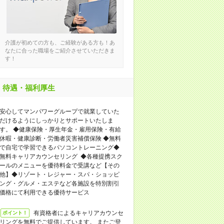
介護が初めての方も、ご経験がある方も！あ
なたに合った職場をご紹介させていただきま
す！
待遇・福利厚生
安心してマンパワーグループで就業していた
だけるようにしっかりとサポートいたしま
す。 ◆健康保険・厚生年金・雇用保険・有給
休暇・健康診断・労働者災害補償保険 ◆無料
で自宅で学習できるパソコントレーニング◆
無料キャリアカウンセリング ◆各種提携スク
ールのメニューを優待料金で受講など【その
他】◆リゾート・レジャー・スパ・ショッピ
ング・グルメ・エステなど各施設を特別割引
価格にて利用できる優待サービス
有資格者によるキャリアカウンセ
ポイント！
リングを無料でご提供しています。 またご登