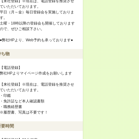
【来社登録】※現在は、電話登録を推奨させ
ていただいております。
平日（月～金）毎日登録会を実施しておりま
す。
土曜・18時以降の登録会も開催しております
ので、ぜひご相談下さい。
●弊社HPより、Web予約も承っております●
持ち物
【電話登録】
弊社HPよりマイページ作成をお願いします
【来社登録】※現在は、電話登録を推奨させ
ていただいております。
・印鑑
・免許証など本人確認書類
・職務経歴書
※履歴書、写真は不要です！
所要時間