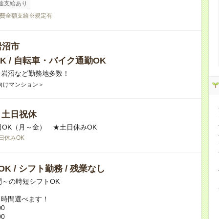
途支給あり
費全額支給※規定有
岩沼市
K / 自転車・バイク通勤OK
】岩沼など勤務地多数！
向けマンション＞
/ 土日祝休
日OK（月～金） ★土日休みOK
日休みOK
K / シフト勤務 / 残業なし
間～の時短シフトOK
ト時間選べます！
00
00