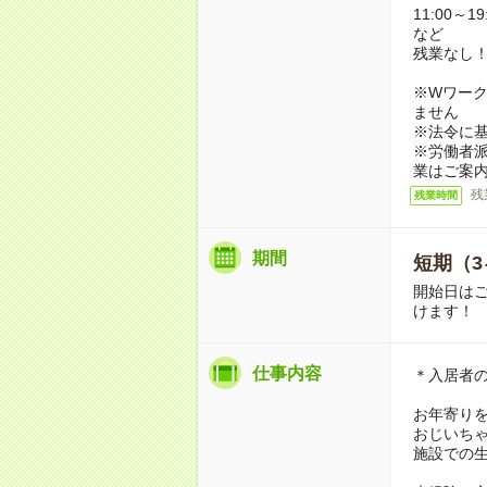
11:00～19
など
残業なし
※Wワーク
ません
※法令に基
※労働者
業はご案
残
残業時間
期間
短期（3
開始日は
けます！
仕事内容
＊入居者
お年寄り
おじいち
施設での