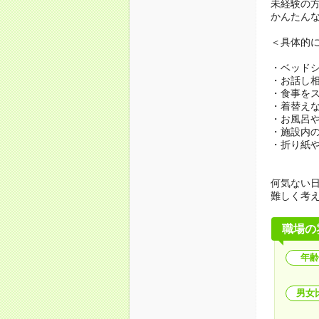
未経験の
かんたん
＜具体的
・ベッド
・お話し
・食事を
・着替え
・お風呂
・施設内
・折り紙
何気ない
難しく考
職場の
年齢
男女