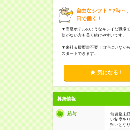
自由なシフト＊7時～、
日で働く！
▼高級ホテルのようなキレイな職場
信がない方も長く続けやすいです。
▼来社＆履歴書不要！自宅にいなが
スタートできます。
気になる！
募集情報
給与
無資格未経
い制度あ
払いとな