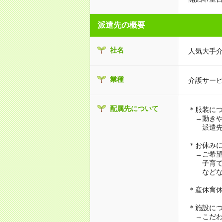
派遣先の概要
社名
人気大手
業種
介護サー
配属先について
＊服装に
→動きや
派遣先に
＊お休み
→ご希望
子育て・
などな
＊産休育
＊施設に
→こだわ