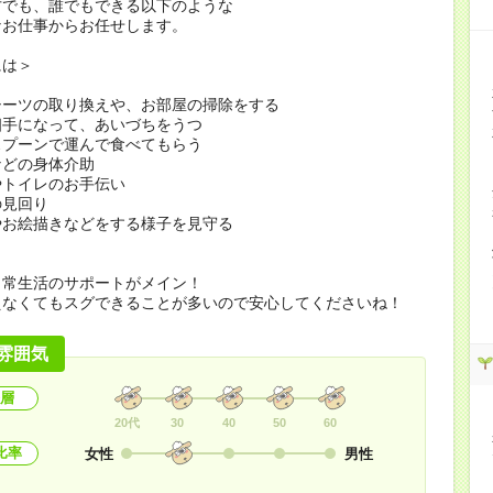
方でも、誰でもできる以下のような
なお仕事からお任せします。
には＞
シーツの取り換えや、お部屋の掃除をする
相手になって、あいづちをうつ
スプーンで運んで食べてもらう
などの身体介助
やトイレのお手伝い
の見回り
やお絵描きなどをする様子を見守る
日常生活のサポートがメイン！
えなくてもスグできることが多いので安心してくださいね！
雰囲気
層
20代
30
40
50
60
比率
女性
男性