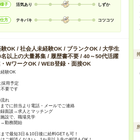
様子
活気あり
しずか
仕方
テキパキ
コツコツ
OK / 社会人未経験OK / ブランクOK / 大学生
10名以上の大量募集 / 履歴書不要 / 40～50代活躍
副業・WワークOK / WEB登録・面接OK
経験OK
上採用予定
は不要です
の流れ
日までに担当より電話・メールでご連絡
登録面談→求人とマッチング
の施設で、職場見学
定→勤務開始
まで最短3日＆10日後に給料GETも可！
はご相談ください。1か月以上先の相談もOK！