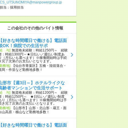
CS_UTSUNOMIYA@manpowergroup.jp
担当：採用担当
この会社のその他のバイト情報
【好きな時間曜日で働ける】電話面
談OK！病院での生活サポ
[給 与]
無資格未経験：時給1250円～ 経験
者：時給1300円～★日払い／週払い制度あ
り（月払いも選べます）※稼働開始時は手続
き完了次第のお支払いとなります。
[勤務地]
【仙台市青葉区】五橋・陸前落合・
葛岡・作並など勤務地多数！
山形市【週3日～】ホテルライクな
高齢者マンションで生活サポート
[給 与]
無資格未経験：時給1200円～ 経験
者：時給1250円～ ★日払い／週払い制度
あり（月払いも選べます）※稼働開始時は手
続き完了次第のお支払いとなります。
[勤務地]
【山形市】山形・北山形・蔵王・面
白山高原・楯山など勤務地多数！
【好きな時間曜日で働ける】電話面