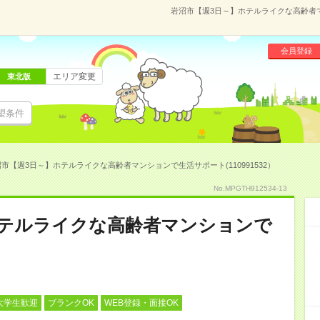
岩沼市【週3日～】ホテルライクな高齢者マン
会員登録
エリア変更
東北版
望条件
市【週3日～】ホテルライクな高齢者マンションで生活サポート(110991532）
No.MPGTH912534-13
ホテルライクな高齢者マンションで
大学生歓迎
ブランクOK
WEB登録・面接OK