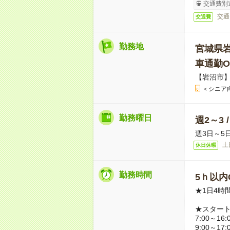
交通費別
交通
交通費
勤務地
宮城県
車通勤O
【岩沼市
＜シニア
勤務曜日
週2～3 
週3日～5
土
休日休暇
勤務時間
5ｈ以内O
★1日4時
★スター
7:00～16:
9:00～17: