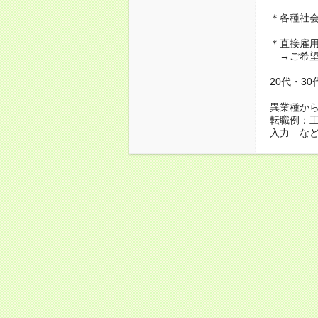
＊各種社
＊直接雇
→ご希望
20代・3
異業種か
転職例：
入力 な