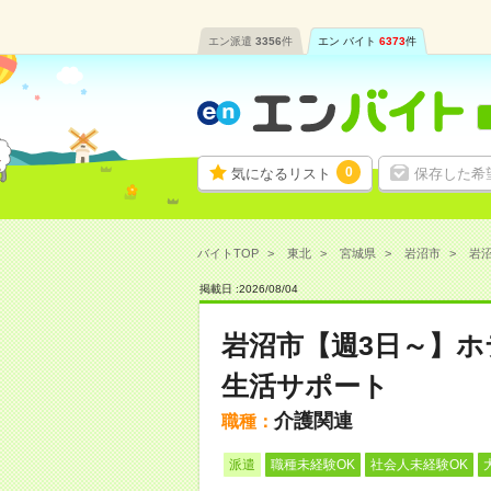
エン派遣
3356
件
エン バイト
6373
件
0
気になるリスト
保存した希
バイトTOP
東北
宮城県
岩沼市
岩沼
掲載日 :
2026
/
08
/
04
岩沼市【週3日～】
生活サポート
介護関連
職種：
派遣
職種未経験OK
社会人未経験OK