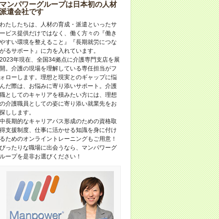
マンパワーグループは日本初の人材
派遣会社です
わたしたちは、人材の育成・派遣といったサ
ービス提供だけではなく、働く方々の『働き
やすい環境を整えること』『長期就労につな
がるサポート』に力を入れています。
2023年現在、全国34拠点に介護専門支店を展
開。介護の現場を理解している専任担当がフ
ォローします。理想と現実とのギャップに悩
んだ際は、お悩みに寄り添いサポート。介護
職としてのキャリアを積みたい方には、理想
の介護職員としての姿に寄り添い就業先をお
探しします。
中長期的なキャリアパス形成のための資格取
得支援制度、仕事に活かせる知識を身に付け
るためのオンライントレーニングもご用意！
ぴったりな職場に出会うなら、マンパワーグ
ループを是非お選びください！