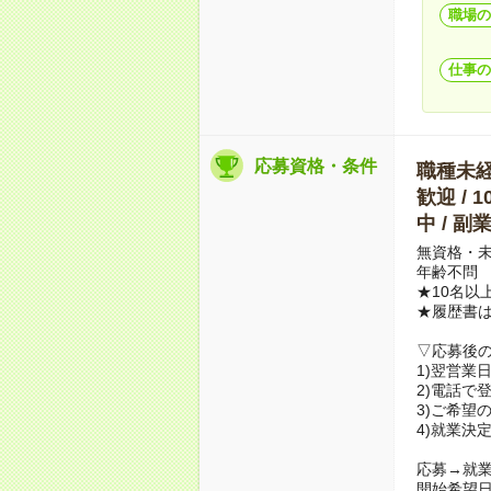
職場の
仕事の
応募資格・条件
職種未経験
歓迎 / 
中 / 
無資格・未
年齢不問
★10名以
★履歴書
▽応募後
1)翌営業
2)電話で
3)ご希望
4)就業決
応募→就業
開始希望日