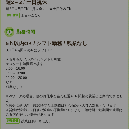
週2～3 / 土日祝休
週2日～5日OK（月～金） ★土日休みOK
土日休みOK
休日休暇
勤務時間
5ｈ以内OK / シフト勤務 / 残業なし
★1日4時間～の時短シフトOK
★もちろんフルタイムシフトも可能
★スタート時間選べます
7:00～16:00
9:00～18:00
11:00～20:00
など
残業なし！
※Wワークの場合、他のお仕事と合わせ週40時間超の就業はご案内できませ
ん
※法令に基づき、週20時間以上勤務は社会保険への加入対象となります
※労働者派遣法（日雇い派遣の原則禁止）により、短時間・短期間の就業は
ご案内が難しい場合があります
残業はありません。
残業時間