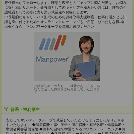
専任担当がフォローします。理想と現実とのギャップに悩んだ際は、お悩み
に寄り添いサポート。介護職としてのキャリアを積みたい方には、理想の介
護職員としての姿に寄り添い就業先をお探しします。
中長期的なキャリアパス形成のための資格取得支援制度、仕事に活かせる知
識を身に付けるためのオンライントレーニングもご用意！ぴったりな職場に
出会うなら、マンパワーグループを是非お選びください！
介護が初めての方も、ご経験がある方も！あ
なたに合った職場をご紹介させていただきま
す！
待遇・福利厚生
安心してマンパワーグループで就業していただけるようにしっかりとサポー
トいたします。 ◆健康保険・厚生年金・雇用保険・有給休暇・健康診断・
労働者災害補償保険 ◆無料で自宅で学習できるパソコントレーニング◆無
料キャリアカウンセリング ◆各種提携スクールのメニューを優待料金で受