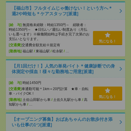
【福山市】フルタイムじゃ働けない！という方へ＊
週2や時短も＊ケアスタッフ[派遣]
[給 与]
無資格未経験：時給1350円～ 経験者：
時給1350円～ ★日払い／週払い制度あり（月払
いも選べます）※稼働開始時は手続き完了次第のお
支払いとなります。
気になる！
[交通費]
交通費全額支給※規定有
[勤務地]
福山駅
/
東福山駅
/
松永駅
/
…
【月1回だけ！】人気の単発バイト＊健康診断での身
体測定や採血！様々な勤務地ご用意[派遣]
[給 与]
時給1450円
[交通費]
車通勤可能＊1km＝20円計算 ★車・自転
車・バイクOK！
気になる！
[勤務地]
土佐山田駅から車
/
土佐久礼駅から車
/
高
知駅から車
/
…
【オープニング募集】おばあちゃんのお散歩付き添
いも仕事の1つ[派遣]