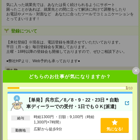
気に入った就業先では、あなたは長く続けられるようにサポート
困ったことがあれば、就業先との間に立って解決に向けて調整をしたり
お電話やメール・対面など あなたに合ったツールでコミュニケーションを
とってまいります！
登録について
【来社登録】※現在は、電話登録を推奨させていただいております。
平日（月～金）毎日登録会を実施しております。
土曜・18時以降の登録会も開催しておりますので、ぜひご相談下さい。
●弊社HPより、Web予約も承っております●
×
持ち物
どちらのお仕事が気になりますか？
【電話登録】
弊社HPよりマイページ作成をお願いします
1
/10
【来社登録】※現在は、電話登録を推奨させていただいております。
・印鑑
【単発】呉市広／8／8・9・22・23日＊自動
・免許証など本人確認書類
車ディーラーでの受付・1日でもＯＫ[派遣]
・職務経歴書
※履歴書、写真は不要です！
時給1300円 ・日額：9,100円（時給
給与
所要時間
1,300円×7時間）
広駅から徒歩9分
気になる!
勤務地
【電話登録】30分程度
・経験やご希望などをインタビュー