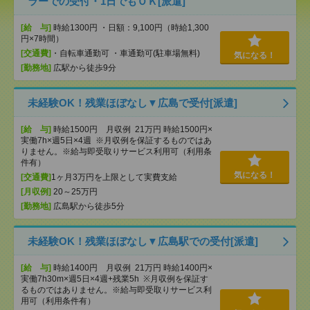
ラーでの受付・1日でもＯＫ[派遣]
[給 与]
時給1300円 ・日額：9,100円（時給1,300
円×7時間）
[交通費]
・自転車通勤可 ・車通勤可(駐車場無料)
気になる！
[勤務地]
広駅から徒歩9分
未経験OK！残業ほぼなし▼広島で受付[派遣]
[給 与]
時給1500円 月収例 21万円 時給1500円×
実働7h×週5日×4週 ※月収例を保証するものではあ
りません。※給与即受取りサービス利用可（利用条
件有）
気になる！
[交通費]
1ヶ月3万円を上限として実費支給
[月収例]
20～25万円
[勤務地]
広島駅から徒歩5分
未経験OK！残業ほぼなし▼広島駅での受付[派遣]
[給 与]
時給1400円 月収例 21万円 時給1400円×
実働7h30m×週5日×4週+残業5h ※月収例を保証す
るものではありません。※給与即受取りサービス利
用可（利用条件有）