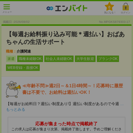
0
メニュー
気になる！
ログイン
掲載日 :2026
/
08
/
02
No.MPGKS879303-17
【毎週お給料振り込み可能＊週払い】おばあ
ちゃんの生活サポート
職種：
介護関連
派遣
職種未経験OK
社会人未経験OK
大学生歓迎
ブランクOK
WEB登録・面接OK
≪年齢不問≫週2日～＆1日4時間～！応募時に履歴
書は不要で、お給料は週払いOK！
【毎週がお給料日？週払い制度あり!】週払い制度があるので今週
...
もっとみる
応募が集まった時点で掲載終了
この求人は応募が集まり次第、掲載終了致します。予めご理解くださ