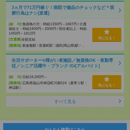
3ヵ月で71万円稼ぐ！病院で備品のチェックなど＊医
療行為はナシ[派遣]
[給 与]
無資格の方：時給1350円～1687円 / 介護
福祉士：時給1600円～2000円 / 初任者以上：時給
1450円～1812円
気になる！
[交通費]
全額支給
[勤務地]
新倉敷駅
/
茶屋町駅
/
浦田(岡山県)駅
/
…
生活サポーター✨障がい者施設／無資格OK・夜勤専
従／シニア活躍中・ブランク /Gi[アルバイト]
[給 与]
日給18,200円～
[勤務地]
広島県福山市神辺町川南524（最寄り駅：
気になる！
神辺駅）
すべて見る
かんたん検索はこちら