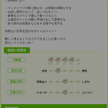
＜具体的には＞
・ベッドシーツの取り換えや、お部屋の掃除をする
・お話し相手になって、あいづちをうつ
・食事をスプーンで運んで食べてもらう
・お風呂やトイレの際に声掛けをして誘導する
・折り紙やお絵描きなどをする様子を見守る
何気ない日常生活のサポートがメイン！
難しく考えなくてもスグできることが多いので
安心してくださいね！
職場の雰囲気
年齢層
20代
30
40
50
60
男女比率
女性
男性
職場の様子
活気あり
しずか
仕事の仕方
テキパキ
コツコツ