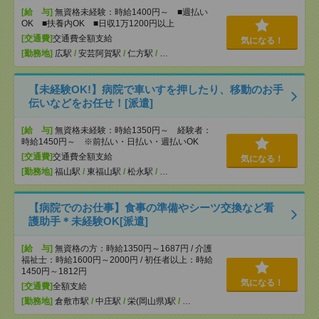
[給 与]
無資格未経験：時給1400円～ ■週払い
OK ■扶養内OK ■日収1万1200円以上
[交通費]
交通費全額支給
気になる！
[勤務地]
広駅
/
安芸阿賀駅
/
仁方駅
/
…
【未経験OK!】病院で車いすを押したり、移動のお手
伝いなどをお任せ！[派遣]
[給 与]
無資格未経験：時給1350円～ 経験者：
時給1450円～ ※前払い・日払い・週払いOK
[交通費]
交通費全額支給
気になる！
[勤務地]
福山駅
/
東福山駅
/
松永駅
/
…
【病院でのお仕事】食事の準備やシーツ交換など看
護助手＊未経験OK[派遣]
[給 与]
無資格の方：時給1350円～1687円 / 介護
福祉士：時給1600円～2000円 / 初任者以上：時給
1450円～1812円
気になる！
[交通費]
全額支給
[勤務地]
倉敷市駅
/
中庄駅
/
栄(岡山県)駅
/
…