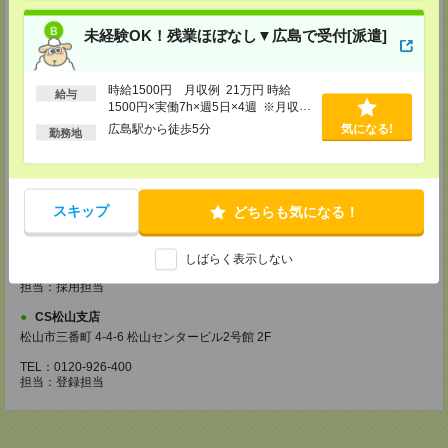
・お仕事のご紹介など
【来社登録】約1.5～2時間＊経験・ご希望による
未経験OK！残業ほぼなし▼広島で受付[派遣]
・ガイダンス
・経験や希望をインタビュー
・スキルチェック
時給1500円 月収例 21万円 時給
・お仕事のご紹介
給与
1500円×実働7h×週5日×4週 ※月収例
登録場所
を保証するものではありません。※給
広島駅から徒歩5分
気になる!
勤務地
与即受取りサービス利用可（利用条件
CS広島支店
有）
広島県広島市中区袋町 3-17 シシンヨービル 11F
TEL：0120-921-943
担当：採用担当
スキップ
どちらも気になる！
CS高松支店
〒760-0027 香川県高松市紺屋町9-6 高松大同生命ビル7
しばらく表示しない
TEL：0120-829-575
担当：採用担当
CS松山支店
松山市三番町 4-4-6 松山センタービル2号館 2F
TEL：0120-926-400
担当：登録担当