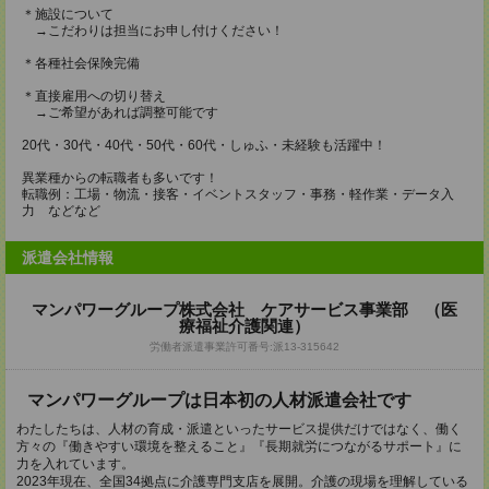
＊施設について
→こだわりは担当にお申し付けください！
＊各種社会保険完備
＊直接雇用への切り替え
→ご希望があれば調整可能です
20代・30代・40代・50代・60代・しゅふ・未経験も活躍中！
異業種からの転職者も多いです！
転職例：工場・物流・接客・イベントスタッフ・事務・軽作業・データ入
力 などなど
派遣会社情報
マンパワーグループ株式会社 ケアサービス事業部 （医
療福祉介護関連）
労働者派遣事業許可番号:派13-315642
マンパワーグループは日本初の人材派遣会社です
わたしたちは、人材の育成・派遣といったサービス提供だけではなく、働く
方々の『働きやすい環境を整えること』『長期就労につながるサポート』に
力を入れています。
2023年現在、全国34拠点に介護専門支店を展開。介護の現場を理解している