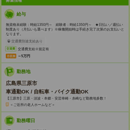
募集情報
給与
無資格未経験：時給1350円～ 経験者：時給1350円～ ★日払い／週払い
制度あり（月払いも選べます）※稼働開始時は手続き完了次第のお支払いと
なります。
交通費別途支給あり
交通費支給※規定有
交通費
～5万円
月収例
勤務地
広島県三原市
車通勤OK / 自転車・バイク通勤OK
【三原市】三原・須波・本郷・安芸幸崎・糸崎など勤務地多数！
＜ご近所の老人ホームなど＞
勤務曜日