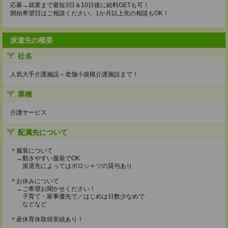
応募→就業まで最短3日＆10日後に給料GETも可！
開始希望日はご相談ください。1か月以上先の相談もOK！
派遣先の概要
社名
人気大手介護施設～老舗小規模介護施設まで！
業種
介護サービス
配属先について
＊服装について
→動きやすい服装でOK
派遣先によってはポロシャツの貸与あり
＊お休みについて
→ご希望お聞かせください！
子育て・家事優先で／はじめは日数少なめで
などなど
＊産休育休取得実績あり！