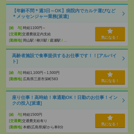
【年齢不問＊週3日～OK】病院内でカルテ運びなど
＊メッセンジャー業務[派遣]
[給 与]
時給1100円～
[交通費]
交通費規定内支給
気になる！
[勤務地]
岡山駅
/
柳川駅
/
庭瀬駅
/
…
高齢者施設で食事提供するお仕事です！！[アルバイ
ト]
[給 与]
時給1,100円～1,500円
[勤務地]
広島県三原市深町583
気になる！
座り仕事！高時給！車通勤OK！日勤のお仕事！イン
クの投入[派遣]
[給 与]
時給1500円
[交通費]
交通費支給有り
気になる！
[勤務地]
本郷(広島県)駅から車8分