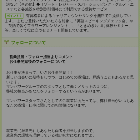
講など【その他】◆リゾート・レジャー・スパ・ショッピング・グルメ・エ
ステなど各施設を特別割引価格にて利用できる優待サービス
有資格者によるキャリアカウンセリングを無料でご提供してい
ポイント！
ます。 またご登録いただいた方を対象に「英語スピーキングチェック会」や
「英語で習うフラワーアレンジメント」、「ときめき片づけ体験セミナー」
等、楽しくて役に立つセミナーも開催しています。
フォローについて
営業担当・フォロー担当よりコメント
お仕事開始後のフォローについて
お仕事が決まって、いざお仕事開始！！
新しい出会いに期待もしつつ、はじめての職場は、戸惑うこともあるかと思
います。
マンパワーグループのスタッフとして働くメリットの１つに、
弊社の担当があなたをフォローするという点があります。
マンパワースタッフさんとしてのご就業にあたっては、弊社担当がいつもあ
なたの職場・仕事に関しての相談役になります。
就業先（派遣先）もあなたも両者を担当しますので、
就業先の環境も理解している強い味方になれますよ。