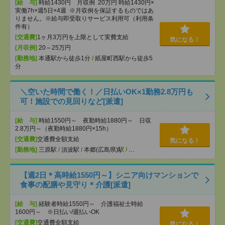
[給 与]
時給1430円 月収例 20万円 時給1430円×
実働7h×週5日×4週 ※月収例を保証するものではあ
りません。※給与即受取りサービス利用可（利用条
件有）
[交通費]
1ヶ月3万円を上限として実費支給
気になる！
[月収例]
20～25万円
[勤務地]
本通駅から徒歩1分
/
紙屋町西駅から徒歩5
分
＼空いた時間で働く！／日払いOK×1勤務2.8万円も
可！施設での見回りなど[派遣]
[給 与]
時給1550円～ 夜勤時給1880円～ 日収
2.8万円～（夜勤時給1880円×15h）
[交通費]
交通費全額支給
気になる！
[勤務地]
三原駅
/
須波駅
/
本郷(広島県)駅
/
…
【週2日＊高時給1550円～】シニア向けマンションで
食事の配膳や見守り＊介護[派遣]
[給 与]
経験者時給1550円～ 介護福祉士時給
1600円～ ※日払い/週払いOK
[交通費]
交通費全額支給
気になる！