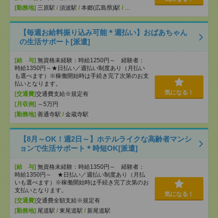
[勤務地]
三原駅
/
須波駅
/
本郷(広島県)駅
/
…
【毎週お給料振り込み可能＊週払い】おばあちゃん
の生活サポート[派遣]
[給 与]
無資格未経験：時給1250円～ 経験者：
時給1350円～★日払い／週払い制度あり（月払い
も選べます）※稼働開始時は手続き完了次第のお支
払いとなります。
気になる！
[交通費]
交通費支給※規定有
[月収例]
～5万円
[勤務地]
善通寺駅
/
金蔵寺駅
【8月～OK！週2日～】ホテルライクな高齢者マンシ
ョンで生活サポート＊時短OK[派遣]
[給 与]
無資格未経験：時給1350円～ 経験者：
時給1350円～ ★日払い／週払い制度あり（月払
いも選べます）※稼働開始時は手続き完了次第のお
支払いとなります。
気になる！
[交通費]
交通費全額支給※規定有
[勤務地]
尾道駅
/
東尾道駅
/
新尾道駅