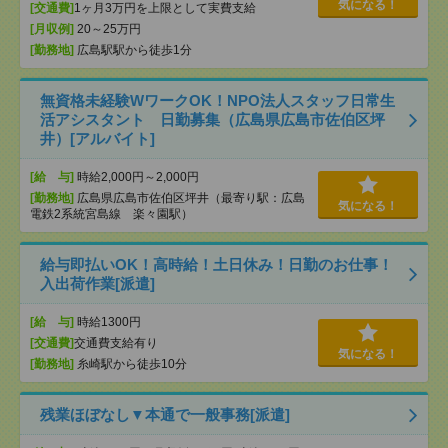
気になる！
[交通費]
1ヶ月3万円を上限として実費支給
[月収例]
20～25万円
[勤務地]
広島駅駅から徒歩1分
無資格未経験WワークOK！NPO法人スタッフ日常生
活アシスタント 日勤募集（広島県広島市佐伯区坪
井）[アルバイト]
[給 与]
時給2,000円～2,000円
[勤務地]
広島県広島市佐伯区坪井（最寄り駅：広島
気になる！
電鉄2系統宮島線 楽々園駅）
給与即払いOK！高時給！土日休み！日勤のお仕事！
入出荷作業[派遣]
[給 与]
時給1300円
[交通費]
交通費支給有り
気になる！
[勤務地]
糸崎駅から徒歩10分
残業ほぼなし▼本通で一般事務[派遣]