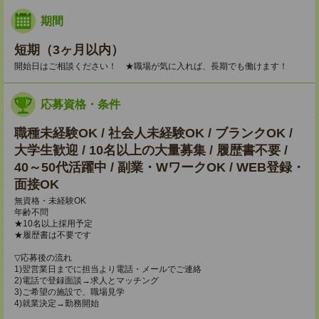
期間
短期（3ヶ月以内）
開始日はご相談ください！ ★職場が気に入れば、長期でも働けます！
応募資格・条件
職種未経験OK / 社会人未経験OK / ブランクOK /
大学生歓迎 / 10名以上の大量募集 / 履歴書不要 /
40～50代活躍中 / 副業・WワークOK / WEB登録・
面接OK
無資格・未経験OK
年齢不問
★10名以上採用予定
★履歴書は不要です
▽応募後の流れ
1)翌営業日までに担当より電話・メールでご連絡
2)電話で登録面談→求人とマッチング
3)ご希望の施設で、職場見学
4)就業決定→勤務開始