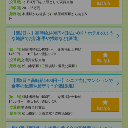
[交通費]
1ヶ月3万円を上限として実費支給
気になる！
[月収例]
20～25万円
[勤務地]
本通駅から徒歩1分
/
紙屋町西駅から徒歩5
分
【週2日～】高時給1400円×日払いOK＊ホテルのよう
な施設でお話相手や掃除など[派遣]
[給 与]
経験者時給1400円～ 介護福祉士時給
1450円～ ★日払い/週払いOK
[交通費]
交通費全額支給
気になる！
[勤務地]
松山市駅駅
/
三津浜駅
/
道後公園駅
/
…
【週2日＊高時給1400円～】シニア向けマンションで
食事の配膳や見守り＊介護[派遣]
[給 与]
経験者時給1400円～ 介護福祉士時給
1450円～ ※日払い/週払いOK
[交通費]
交通費全額支給
気になる！
[勤務地]
松山市駅
/
大街道駅
/
道後温泉駅
/
…
松山市【週3日～】ホテルライクな高齢者マンション