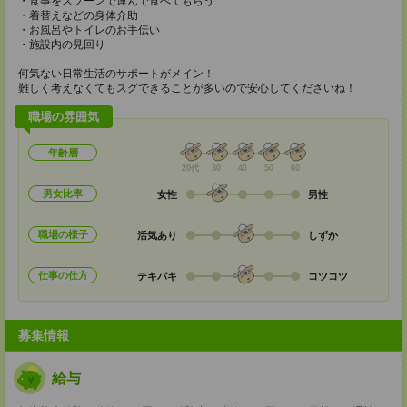
・食事をスプーンで運んで食べてもらう
・着替えなどの身体介助
・お風呂やトイレのお手伝い
・施設内の見回り
何気ない日常生活のサポートがメイン！
難しく考えなくてもスグできることが多いので安心してくださいね！
職場の雰囲気
年齢層
20代
30
40
50
60
男女比率
女性
男性
職場の様子
活気あり
しずか
仕事の仕方
テキパキ
コツコツ
募集情報
給与