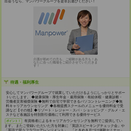
出会うなら、マンパワーグループを是非お選びください！
介護が初めての方も、ご経験がある方も！あ
なたに合った職場をご紹介させていただきま
す！
待遇・福利厚生
安心してマンパワーグループで就業していただけるようにしっかりとサポー
トいたします。 ◆健康保険・厚生年金・雇用保険・有給休暇・健康診断・
労働者災害補償保険 ◆無料で自宅で学習できるパソコントレーニング◆無
料キャリアカウンセリング ◆各種提携スクールのメニューを優待料金で受
講など【その他】◆リゾート・レジャー・スパ・ショッピング・グルメ・エ
ステなど各施設を特別割引価格にて利用できる優待サービス
有資格者によるキャリアカウンセリングを無料でご提供してい
ポイント！
ます。 またご登録いただいた方を対象に「英語スピーキングチェック会」や
「英語で習うフラワーアレンジメント」、「ときめき片づけ体験セミナー」