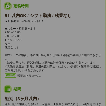
勤務時間
5ｈ以内OK / シフト勤務 / 残業なし
★1日4時間～の時短シフトOK
★スタート時間選べます！
7:00～16:00
9:00～17:00
11:00～19:00
など
残業なし！
※Wワークの場合、他のお仕事と合わせ週40時間超の就業はご案内できませ
ん
※法令に基づき、週20時間以上勤務は社会保険への加入対象となります
※労働者派遣法（日雇い派遣の原則禁止）により、短時間・短期間の就業は
ご案内が難しい場合があります
残業はありません。
残業時間
期間
短期（3ヶ月以内）
開始日はご相談ください！ ★急募 ★職場が気に入れば、長期でも働けま