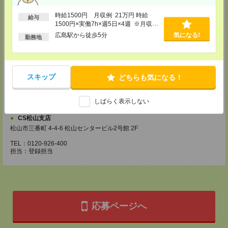
・お仕事のご紹介
時給1500円 月収例 21万円 時給
給与
登録場所
1500円×実働7h×週5日×4週 ※月収例
を保証するものではありません。※給
広島駅から徒歩5分
気になる!
CS広島支店
勤務地
与即受取りサービス利用可（利用条件
広島県広島市中区袋町 3-17 シシンヨービル 11F
有）
TEL：0120-921-943
担当：採用担当
スキップ
どちらも気になる！
CS高松支店
〒760-0027 香川県高松市紺屋町9-6 高松大同生命ビル7
TEL：0120-829-575
しばらく表示しない
担当：採用担当
CS松山支店
松山市三番町 4-4-6 松山センタービル2号館 2F
TEL：0120-926-400
担当：登録担当
応募ページへ