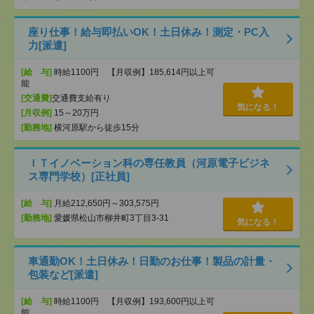
座り仕事！給与即払いOK！土日休み！測定・PC入
力[派遣]
[給 与]
時給1100円 【月収例】185,614円以上可
能
[交通費]
交通費支給有り
気になる！
[月収例]
15～20万円
[勤務地]
横河原駅から徒歩15分
ＩＴイノベーション科の専任教員（河原電子ビジネ
ス専門学校）[正社員]
[給 与]
月給212,650円～303,575円
[勤務地]
愛媛県松山市柳井町3丁目3-31
気になる！
車通勤OK！土日休み！日勤のお仕事！製品の計量・
包装など[派遣]
[給 与]
時給1100円 【月収例】193,600円以上可
能