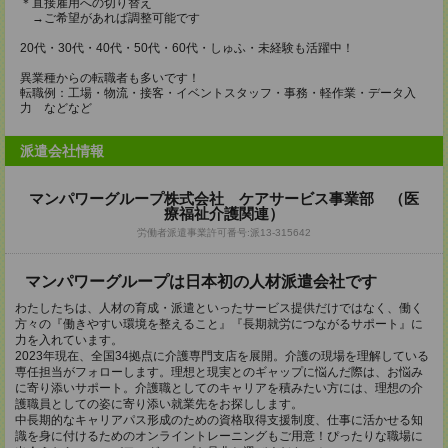
＊直接雇用への切り替え
→ご希望があれば調整可能です
20代・30代・40代・50代・60代・しゅふ・未経験も活躍中！
異業種からの転職者も多いです！
転職例：工場・物流・接客・イベントスタッフ・事務・軽作業・データ入
力 などなど
派遣会社情報
マンパワーグループ株式会社 ケアサービス事業部 （医
療福祉介護関連）
労働者派遣事業許可番号:派13-315642
マンパワーグループは日本初の人材派遣会社です
わたしたちは、人材の育成・派遣といったサービス提供だけではなく、働く
方々の『働きやすい環境を整えること』『長期就労につながるサポート』に
力を入れています。
2023年現在、全国34拠点に介護専門支店を展開。介護の現場を理解している
専任担当がフォローします。理想と現実とのギャップに悩んだ際は、お悩み
に寄り添いサポート。介護職としてのキャリアを積みたい方には、理想の介
護職員としての姿に寄り添い就業先をお探しします。
中長期的なキャリアパス形成のための資格取得支援制度、仕事に活かせる知
識を身に付けるためのオンライントレーニングもご用意！ぴったりな職場に