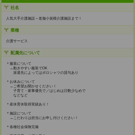
社名
人気大手介護施設～老舗小規模介護施設まで！
業種
介護サービス
配属先について
＊服装について
→動きやすい服装でOK
派遣先によってはポロシャツの貸与あり
＊お休みについて
→ご希望お聞かせください！
子育て・家事優先で／はじめは日数少なめで
などなど
＊産休育休取得実績あり！
＊施設について
→こだわりは担当にお申し付けください！
＊各種社会保険完備