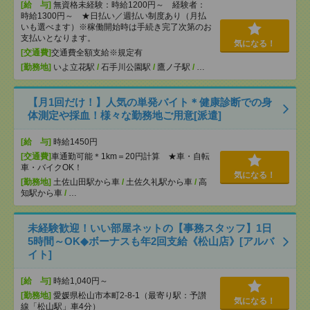
[給 与]
無資格未経験：時給1200円～ 経験者：
時給1300円～ ★日払い／週払い制度あり（月払
いも選べます）※稼働開始時は手続き完了次第のお
支払いとなります。
気になる！
[交通費]
交通費全額支給※規定有
[勤務地]
いよ立花駅
/
石手川公園駅
/
鷹ノ子駅
/
…
【月1回だけ！】人気の単発バイト＊健康診断での身
体測定や採血！様々な勤務地ご用意[派遣]
[給 与]
時給1450円
[交通費]
車通勤可能＊1km＝20円計算 ★車・自転
車・バイクOK！
気になる！
[勤務地]
土佐山田駅から車
/
土佐久礼駅から車
/
高
知駅から車
/
…
未経験歓迎！いい部屋ネットの【事務スタッフ】1日
5時間～OK◆ボーナスも年2回支給《松山店》[アルバ
イト]
[給 与]
時給1,040円～
[勤務地]
愛媛県松山市本町2-8-1（最寄り駅：予讃
気になる！
線「松山駅」車4分）