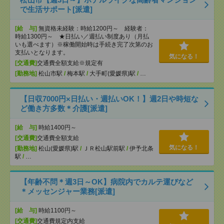
で生活サポート[派遣]
[給 与]
無資格未経験：時給1200円～ 経験者：
時給1300円～ ★日払い／週払い制度あり（月払
いも選べます）※稼働開始時は手続き完了次第のお
支払いとなります。
気になる！
[交通費]
交通費全額支給※規定有
[勤務地]
松山市駅
/
梅本駅
/
大手町(愛媛県)駅
/
…
【日収7000円×日払い・週払いOK！】週2日や時短な
ど働き方多数＊介護[派遣]
[給 与]
時給1400円～
[交通費]
交通費全額支給
気になる！
[勤務地]
松山(愛媛県)駅
/
ＪＲ松山駅前駅
/
伊予北条
駅
/
…
【年齢不問＊週3日～OK】病院内でカルテ運びなど
＊メッセンジャー業務[派遣]
[給 与]
時給1100円～
[交通費]
交通費規定内支給