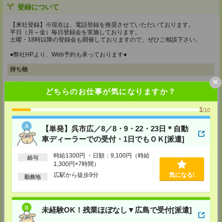
登録について
【来社登録】※現在は、電話登録を推奨させていただいております。
平日（月～金）毎日登録会を実施しております。
土曜・18時以降の登録会も開催しておりますので、ぜひご相談下さい。
●弊社HPより、Web予約も承っております●
持ち物
×
【電話登録】
どちらのお仕事が気になりますか？
弊社HPよりマイページ作成をお願いします
【来社登録】※現在は、電話登録を推奨させていただいております。
1
/10
・印鑑
・免許証など本人確認書類
【単発】呉市広／8／8・9・22・23日＊自動
・職務経歴書
※履歴書、写真は不要です！
車ディーラーでの受付・1日でもＯＫ[派遣]
所要時間
時給1300円 ・日額：9,100円（時給
給与
1,300円×7時間）
【電話登録】30分程度
・経験やご希望などをインタビュー
広駅から徒歩9分
気になる!
勤務地
・お仕事のご紹介など
【来社登録】約1.5～2時間＊経験・ご希望による
・ガイダンス
未経験OK！残業ほぼなし▼広島で受付[派遣]
・経験や希望をインタビュー
・スキルチェック