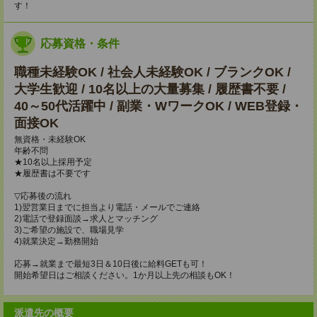
す！
応募資格・条件
職種未経験OK / 社会人未経験OK / ブランクOK /
大学生歓迎 / 10名以上の大量募集 / 履歴書不要 /
40～50代活躍中 / 副業・WワークOK / WEB登録・
面接OK
無資格・未経験OK
年齢不問
★10名以上採用予定
★履歴書は不要です
▽応募後の流れ
1)翌営業日までに担当より電話・メールでご連絡
2)電話で登録面談→求人とマッチング
3)ご希望の施設で、職場見学
4)就業決定→勤務開始
応募→就業まで最短3日＆10日後に給料GETも可！
開始希望日はご相談ください。1か月以上先の相談もOK！
派遣先の概要