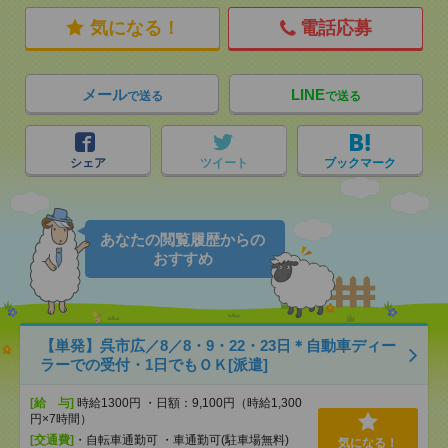
気になる！
電話応募
メール
LINE
で送る
で送る
シェア
ツイート
ブックマーク
あなたの閲覧履歴からの
おすすめ
【単発】呉市広／8／8・9・22・23日＊自動車ディー
ラーでの受付・1日でもＯＫ[派遣]
[給 与]
時給1300円 ・日額：9,100円（時給1,300
円×7時間）
[交通費]
・自転車通勤可 ・車通勤可(駐車場無料)
気になる！