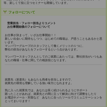
等、楽しくて役に立つセミナーも開催しています。
フォローについて
営業担当・フォロー担当よりコメント
お仕事開始後のフォローについて
お仕事が決まって、いざお仕事開始！！
新しい出会いに期待もしつつ、はじめての職場は、戸惑うこともあるかと思
います。
マンパワーグループのスタッフとして働くメリットの１つに、
弊社の担当があなたをフォローするという点があります。
マンパワースタッフさんとしてのご就業にあたっては、弊社担当がいつもあ
なたの職場・仕事に関しての相談役になります。
就業先（派遣先）もあなたも両者を担当しますので、
就業先の環境も理解している強い味方になれますよ。
気に入った就業先では、あなたは長く続けられるようにサポート
困ったことがあれば、就業先との間に立って解決に向けて調整をしたり
お電話やメール・対面など あなたに合ったツールでコミュニケーションを
とってまいります！