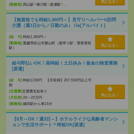
気になる！
[勤務地]
岡山駅
/
柳川駅
/
庭瀬駅
/
…
【無資格でも時給1,360円～】見守りヘルパー✨訪問
介護（週1日から／日勤のみ） /Ja[アルバイト]
[給 与]
時給1,360円～
[勤務地]
愛媛県松山市勝山町（最寄り駅：警察署前
気になる！
駅）
給与即払いOK！高時給！土日休み！板金の検査業務
[派遣]
[給 与]
時給1230円 【月収例】207,550円以上可
能
[交通費]
交通費支給有り
気になる！
[月収例]
20～25万円
[勤務地]
鎌田駅から車15分
【8月～OK！週3日～】ホテルライクな高齢者マンシ
ョンで生活サポート＊時短OK[派遣]