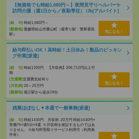
【無資格でも時給1,680円～】夜間見守りヘルパー✨
訪問介護（週1日から／夜勤専従） /Jb[アルバイト]
[給 与]
時給1,680円～
[勤務地]
愛媛県松山市勝山町（最寄り駅：警察署前
気になる！
駅）
給与即払いOK！高時給！土日休み！製品のピッキン
グ作業[派遣]
[給 与]
時給1200円 【月収例】206,712円以上可
能
[交通費]
交通費支給有り
気になる！
[月収例]
20～25万円
[勤務地]
堀江駅から徒歩19分
残業ほぼなし▼本通で一般事務[派遣]
[給 与]
時給1430円 月収例 20万円 時給1430円×
実働7h×週5日×4週 ※月収例を保証するものではあ
りません。※給与即受取りサービス利用可（利用条
件有）