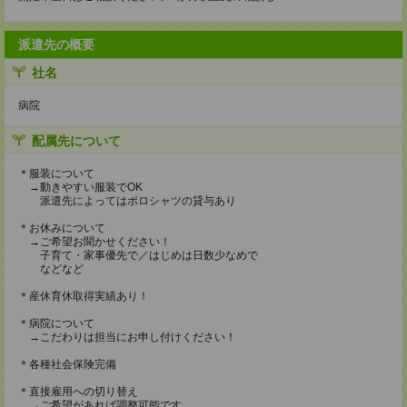
派遣先の概要
社名
病院
配属先について
＊服装について
→動きやすい服装でOK
派遣先によってはポロシャツの貸与あり
＊お休みについて
→ご希望お聞かせください！
子育て・家事優先で／はじめは日数少なめで
などなど
＊産休育休取得実績あり！
＊病院について
→こだわりは担当にお申し付けください！
＊各種社会保険完備
＊直接雇用への切り替え
→ご希望があれば調整可能です