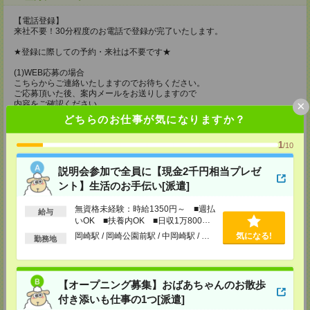
【電話登録】
来社不要！30分程度のお電話で登録が完了いたします。
★登録に際しての予約・来社は不要です★
(1)WEB応募の場合
こちらからご連絡いたしますのでお待ちください。
ご応募頂いた後、案内メールをお送りしますので
×
内容をご確認ください。
どちらのお仕事が気になりますか？
(2)電話応募の場合
お時間のあるときにお電話にてご応募いただければ
1
その場で登録も可能です。
/10
持ち物
説明会参加で全員に【現金2千円相当プレゼ
ント】生活のお手伝い[派遣]
【電話登録】
弊社HPよりマイページ作成をお願いします
電話での登録の際に、マイページ作成をいただいた旨をお伝えください。
無資格未経験：時給1350円～ ■週払
給与
いOK ■扶養内OK ■日収1万800円
所要時間
以上
岡崎駅 / 岡崎公園前駅 / 中岡崎駅 / …
気になる!
勤務地
【電話登録】30分程度
・経験やご希望などをインタビュー
・お仕事のご紹介など
【オープニング募集】おばあちゃんのお散歩
登録場所
付き添いも仕事の1つ[派遣]