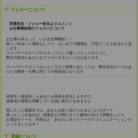
フォローについて
営業担当・フォロー担当よりコメント
お仕事開始後のフォローについて
お仕事が決まって、いざお仕事開始！！
新しい出会いに期待もしつつ、はじめての職場は、戸惑うこともあるかと思
います。
マンパワーグループのスタッフとして働くメリットの１つに、
弊社の担当があなたをフォローするという点があります。
マンパワースタッフさんとしてのご就業にあたっては、弊社担当がいつもあ
なたの職場・仕事に関しての相談役になります。
就業先（派遣先）もあなたも両者を担当しますので、
就業先の環境も理解している強い味方になれますよ。
気に入った就業先では、あなたは長く続けられるようにサポート
困ったことがあれば、就業先との間に立って解決に向けて調整をしたり
お電話やメール・対面など あなたに合ったツールでコミュニケーションを
とってまいります！
登録について