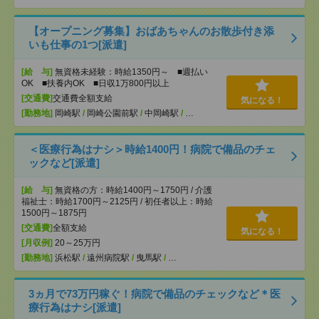
【オープニング募集】おばあちゃんのお散歩付き添
いも仕事の1つ[派遣]
[給 与]
無資格未経験：時給1350円～ ■週払い
OK ■扶養内OK ■日収1万800円以上
[交通費]
交通費全額支給
気になる！
[勤務地]
岡崎駅
/
岡崎公園前駅
/
中岡崎駅
/
…
＜医療行為はナシ＞時給1400円！病院で備品のチェ
ックなど[派遣]
[給 与]
無資格の方：時給1400円～1750円 / 介護
福祉士：時給1700円～2125円 / 初任者以上：時給
1500円～1875円
[交通費]
全額支給
気になる！
[月収例]
20～25万円
[勤務地]
浜松駅
/
遠州病院駅
/
曳馬駅
/
…
3ヵ月で73万円稼ぐ！病院で備品のチェックなど＊医
療行為はナシ[派遣]