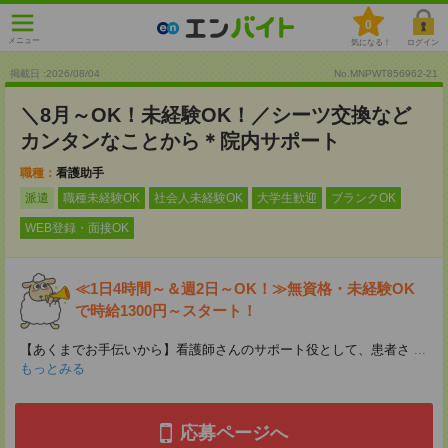
0
メニュー
気になる！
ログイン
掲載日 :2026
/
08
/
04
No.MNPWT856962-21
＼8月～OK！未経験OK！／シーツ交換など
カンタンなことから＊院内サポート
職種：
看護助手
派遣
職種未経験OK
社会人未経験OK
大学生歓迎
ブランクOK
WEB登録・面接OK
≪1日4時間～＆週2日～OK！≫無資格・未経験OK
で時給1300円～スタート！
【あくまでお手伝いから】看護師さんのサポート役として、患者さ
...
もっとみる
応募ページへ