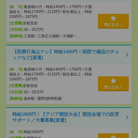
[給 与]
無資格の方：時給1400円～1750円 / 介護
福祉士：時給1700円～2125円 / 初任者以上：時給
1500円～1875円
[交通費]
全額支給
気になる！
[月収例]
20～25万円
[勤務地]
三島駅
/
三島広小路駅
/
大場駅
/
…
【医療行為はナシ】時給1400円！病院で備品のチェ
ックなど[派遣]
[給 与]
無資格の方：時給1400円～1750円 / 介護
福祉士：時給1700円～2125円 / 初任者以上：時給
1500円～1875円
[交通費]
全額支給
気になる！
[月収例]
20～25万円
[勤務地]
袋井駅
/
愛野(静岡県)駅
時給1900円！【アジア競技大会】競技会場での設営
サポート／大量募集[派遣]
[給 与]
時給1900円