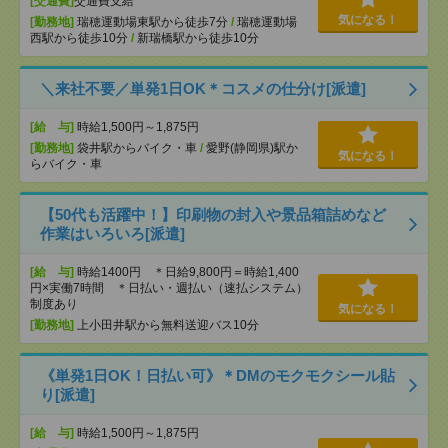
[交通費]
交通費支給
気になる！
[勤務地]
瑞穂運動場東駅から徒歩7分
/
瑞穂運動場
西駅から徒歩10分
/
新瑞橋駅から徒歩10分
＼来社不要／単発1日OK＊コスメの仕分け[派遣]
[給 与]
時給1,500円～1,875円
[勤務地]
袋井駅からバイク・車
/
愛野(静岡県)駅か
気になる！
らバイク・車
【50代も活躍中！】印刷物の封入や景品箱詰めなど
作業はいろいろ[派遣]
[給 与]
時給1400円 ＊日給9,800円＝時給1,400
円×実働7時間 ＊日払い・週払い（速払システム）
制度あり
気になる！
[勤務地]
上小田井駅から無料送迎バス10分
《単発1日OK！日払い可》＊DMのモクモクシール貼
り[派遣]
[給 与]
時給1,500円～1,875円