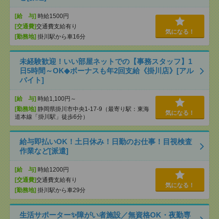
[給 与]
時給1500円
[交通費]
交通費支給有り
気になる！
[勤務地]
掛川駅から車16分
未経験歓迎！いい部屋ネットでの【事務スタッフ】1
日5時間～OK◆ボーナスも年2回支給《掛川店》[アル
バイト]
[給 与]
時給1,100円～
[勤務地]
静岡県掛川市中央1-17-9（最寄り駅：東海
気になる！
道本線「掛川駅」徒歩6分）
給与即払いOK！土日休み！日勤のお仕事！目視検査
作業など[派遣]
[給 与]
時給1200円
[交通費]
交通費支給有り
気になる！
[勤務地]
掛川駅から車29分
生活サポーター✨障がい者施設／無資格OK・夜勤専