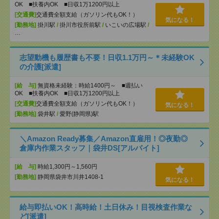
OK ■扶養内OK ■日収1万1200円以上
[交通費]
交通費全額支給（ガソリン代もOK！）
気になる！
[勤務地]
掛川駅
/
掛川市役所前駅
/
いこいの広場駅
/
…
志望動機も履歴書も不要！日収1.1万円～＊未経験OK
の介護[派遣]
[給 与]
無資格未経験：時給1400円～ ■週払い
OK ■扶養内OK ■日収1万1200円以上
[交通費]
交通費全額支給（ガソリン代もOK！）
気になる！
[勤務地]
袋井駅
/
愛野(静岡県)駅
＼Amazon Ready募集／Amazon直雇用！◎夜勤◎
倉庫内作業スタッフ｜袋井DS[アルバイト]
[給 与]
時給1,300円～1,560円
[勤務地]
静岡県袋井市川井1408-1
気になる！
給与即払いOK！高時給！土日休み！目視検査作業な
ど[派遣]