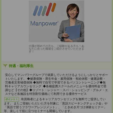
介護が初めての方も、ご経験がある方も！あ
なたに合った職場をご紹介させていただきま
す！
待遇・福利厚生
安心してマンパワーグループで就業していただけるようにしっかりとサポー
トいたします。 ◆健康保険・厚生年金・雇用保険・有給休暇・健康診断・
労働者災害補償保険 ◆無料で自宅で学習できるパソコントレーニング◆無
料キャリアカウンセリング ◆各種提携スクールのメニューを優待料金で受
講など【その他】◆リゾート・レジャー・スパ・ショッピング・グルメ・エ
ステなど各施設を特別割引価格にて利用できる優待サービス
有資格者によるキャリアカウンセリングを無料でご提供してい
ポイント！
ます。 またご登録いただいた方を対象に「英語スピーキングチェック会」や
「英語で習うフラワーアレンジメント」、「ときめき片づけ体験セミナー」
等、楽しくて役に立つセミナーも開催しています。