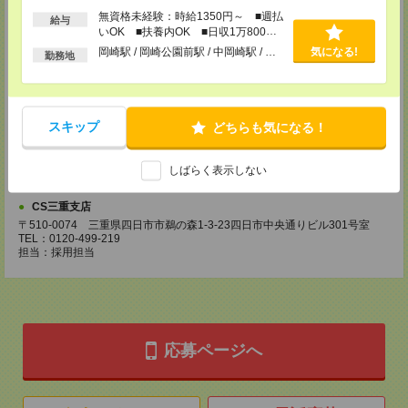
CS名古屋支店
無資格未経験：時給1350円～ ■週払
給与
〒460-0008
いOK ■扶養内OK ■日収1万800円
名古屋市中区栄 2-3-1 名古屋広小路ビルヂング 5F
以上
岡崎駅 / 岡崎公園前駅 / 中岡崎駅 / …
気になる!
TEL：0120-503-713
勤務地
MAIL：
CS_NAGOYA@manpowergroup.jp
担当：採用担当
CS静岡支店
〒422-8067
スキップ
どちらも気になる！
静岡市駿河区南町18-1 サウスポット静岡 14F
TEL：0120-923-052
MAIL：
CS_SHIZUOKA@manpowergroup.jp
しばらく表示しない
担当：採用担当
CS三重支店
〒510-0074 三重県四日市市鵜の森1-3-23四日市中央通りビル301号室
TEL：0120-499-219
担当：採用担当
応募ページへ