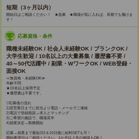
短期（3ヶ月以内）
開始日はご相談ください！ ★急募 ★職場が気に入れば、長期でも働けま
す！
応募資格・条件
職種未経験OK / 社会人未経験OK / ブランクOK /
大学生歓迎 / 10名以上の大量募集 / 履歴書不要 /
40～50代活躍中 / 副業・WワークOK / WEB登録・
面接OK
≪無資格・未経験OK≫
年齢不問
★10名以上採用予定
★履歴書は不要です。
▽応募後の流れ
1)翌営業日までに担当より電話・メールでご連絡
2)電話で登録面談→求人とマッチング
3)ご希望の施設で、職場見学
4)就業決定→勤務開始
応募→就業まで最短3日＆10日後に給料GETも可！
開始希望日はご相談ください。1か月以上先の相談もOK！