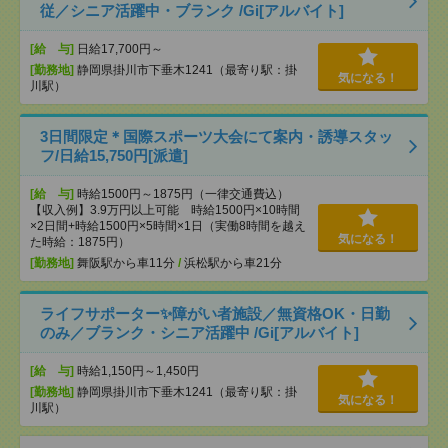
従／シニア活躍中・ブランク /Gi[アルバイト]
[給 与]
日給17,700円～
[勤務地]
静岡県掛川市下垂木1241（最寄り駅：掛
気になる！
川駅）
3日間限定＊国際スポーツ大会にて案内・誘導スタッ
フ/日給15,750円[派遣]
[給 与]
時給1500円～1875円（一律交通費込）
【収入例】3.9万円以上可能 時給1500円×10時間
×2日間+時給1500円×5時間×1日（実働8時間を越え
気になる！
た時給：1875円）
[勤務地]
舞阪駅から車11分
/
浜松駅から車21分
ライフサポーター✨障がい者施設／無資格OK・日勤
のみ／ブランク・シニア活躍中 /Gi[アルバイト]
[給 与]
時給1,150円～1,450円
[勤務地]
静岡県掛川市下垂木1241（最寄り駅：掛
気になる！
川駅）