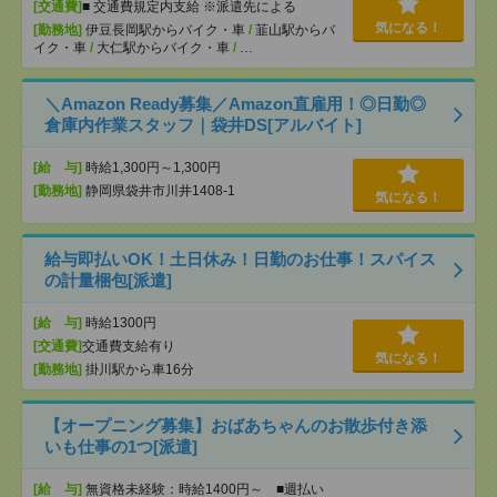
[交通費]
■ 交通費規定内支給 ※派遣先による
気になる！
[勤務地]
伊豆長岡駅からバイク・車
/
韮山駅からバ
イク・車
/
大仁駅からバイク・車
/
…
＼Amazon Ready募集／Amazon直雇用！◎日勤◎
倉庫内作業スタッフ｜袋井DS[アルバイト]
[給 与]
時給1,300円～1,300円
[勤務地]
静岡県袋井市川井1408-1
気になる！
給与即払いOK！土日休み！日勤のお仕事！スパイス
の計量梱包[派遣]
[給 与]
時給1300円
[交通費]
交通費支給有り
気になる！
[勤務地]
掛川駅から車16分
【オープニング募集】おばあちゃんのお散歩付き添
いも仕事の1つ[派遣]
[給 与]
無資格未経験：時給1400円～ ■週払い