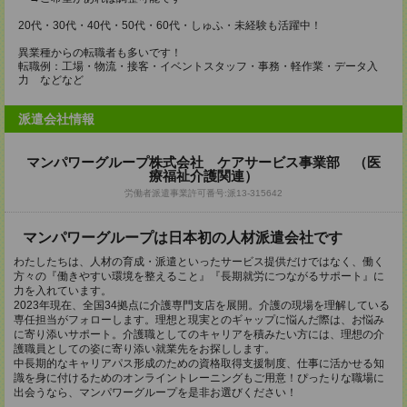
20代・30代・40代・50代・60代・しゅふ・未経験も活躍中！
異業種からの転職者も多いです！
転職例：工場・物流・接客・イベントスタッフ・事務・軽作業・データ入
力 などなど
派遣会社情報
マンパワーグループ株式会社 ケアサービス事業部 （医
療福祉介護関連）
労働者派遣事業許可番号:派13-315642
マンパワーグループは日本初の人材派遣会社です
わたしたちは、人材の育成・派遣といったサービス提供だけではなく、働く
方々の『働きやすい環境を整えること』『長期就労につながるサポート』に
力を入れています。
2023年現在、全国34拠点に介護専門支店を展開。介護の現場を理解している
専任担当がフォローします。理想と現実とのギャップに悩んだ際は、お悩み
に寄り添いサポート。介護職としてのキャリアを積みたい方には、理想の介
護職員としての姿に寄り添い就業先をお探しします。
中長期的なキャリアパス形成のための資格取得支援制度、仕事に活かせる知
識を身に付けるためのオンライントレーニングもご用意！ぴったりな職場に
出会うなら、マンパワーグループを是非お選びください！