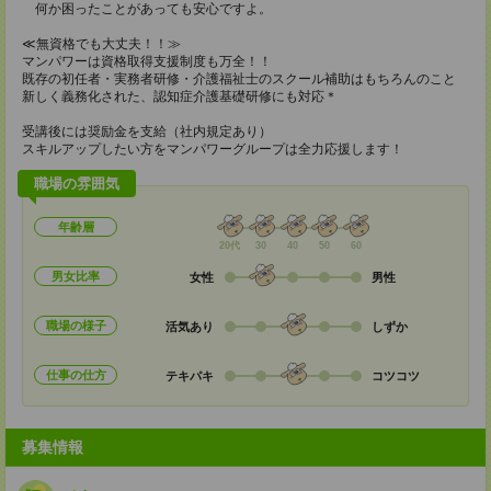
何か困ったことがあっても安心ですよ。
≪無資格でも大丈夫！！≫
マンパワーは資格取得支援制度も万全！！
既存の初任者・実務者研修・介護福祉士のスクール補助はもちろんのこと
新しく義務化された、認知症介護基礎研修にも対応＊
受講後には奨励金を支給（社内規定あり）
スキルアップしたい方をマンパワーグループは全力応援します！
職場の雰囲気
年齢層
20代
30
40
50
60
男女比率
女性
男性
職場の様子
活気あり
しずか
仕事の仕方
テキパキ
コツコツ
募集情報