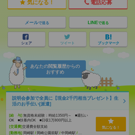
気になる！
電話応募
メール
LINE
で送る
で送る
シェア
ツイート
ブックマーク
あなたの閲覧履歴からの
おすすめ
説明会参加で全員に【現金2千円相当プレゼント】生
活のお手伝い[派遣]
[給 与]
無資格未経験：時給1350円～ ■週払い
OK ■扶養内OK ■日収1万800円以上
[交通費]
交通費全額支給
気になる！
[勤務地]
岡崎駅
/
岡崎公園前駅
/
中岡崎駅
/
…