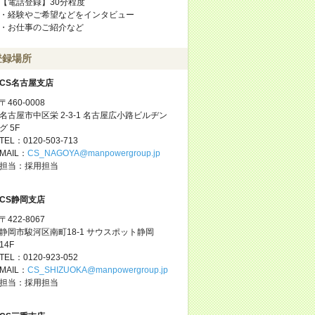
【電話登録】30分程度
・経験やご希望などをインタビュー
・お仕事のご紹介など
登録場所
CS名古屋支店
〒460-0008
名古屋市中区栄 2-3-1 名古屋広小路ビルヂン
グ 5F
TEL：0120-503-713
MAIL：
CS_NAGOYA@manpowergroup.jp
担当：採用担当
CS静岡支店
〒422-8067
静岡市駿河区南町18-1 サウスポット静岡
14F
TEL：0120-923-052
MAIL：
CS_SHIZUOKA@manpowergroup.jp
担当：採用担当