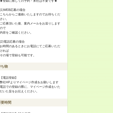
★登録に際しての予約・来社は不要です★
(1)WEB応募の場合
こちらからご連絡いたしますのでお待ちくだ
さい。
ご応募頂いた後、案内メールをお送りします
ので
内容をご確認ください。
(2)電話応募の場合
お時間のあるときにお電話にてご応募いただ
ければ
その場で登録も可能です。
持ち物
【電話登録】
弊社HPよりマイページ作成をお願いします
電話での登録の際に、マイページ作成をいた
だいた旨をお伝えください。
所要時間