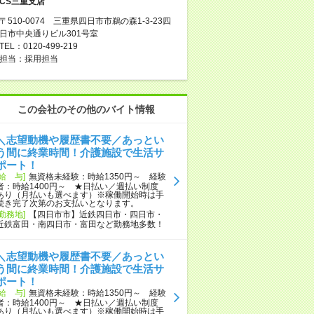
CS三重支店
〒510-0074 三重県四日市市鵜の森1-3-23四
日市中央通りビル301号室
TEL：0120-499-219
担当：採用担当
この会社のその他のバイト情報
＼志望動機や履歴書不要／あっとい
う間に終業時間！介護施設で生活サ
ポート！
[給 与]
無資格未経験：時給1350円～ 経験
者：時給1400円～ ★日払い／週払い制度
あり（月払いも選べます）※稼働開始時は手
続き完了次第のお支払いとなります。
[勤務地]
【四日市市】近鉄四日市・四日市・
近鉄富田・南四日市・富田など勤務地多数！
＼志望動機や履歴書不要／あっとい
う間に終業時間！介護施設で生活サ
ポート！
[給 与]
無資格未経験：時給1350円～ 経験
者：時給1400円～ ★日払い／週払い制度
あり（月払いも選べます）※稼働開始時は手