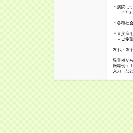
＊病院に
→こだわ
＊各種社
＊直接雇
→ご希望
20代・3
異業種か
転職例：
入力 な