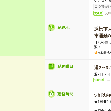
いとなり
交通費別
交通
交通費
勤務地
浜松市
車通勤O
【浜松市
数！
≪勤務地
勤務曜日
週2～3 
週2日～5
土
休日休暇
勤務時間
5ｈ以内O
★1日4時
★都合に