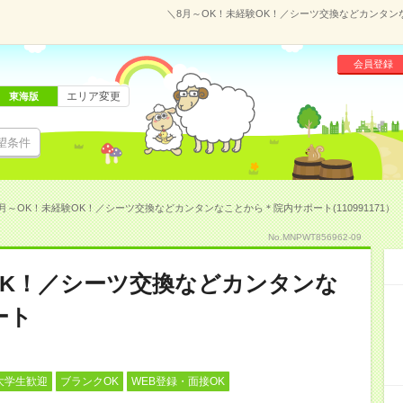
＼8月～OK！未経験OK！／シーツ交換などカンタンな
会員登録
エリア変更
東海版
望条件
月～OK！未経験OK！／シーツ交換などカンタンなことから＊院内サポート(110991171）
No.MNPWT856962-09
OK！／シーツ交換などカンタンな
ート
大学生歓迎
ブランクOK
WEB登録・面接OK