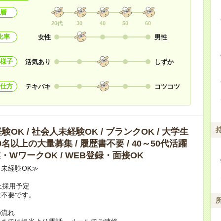
層
20代
30
40
50
60
比率
女性
男性
様子
活気あり
しずか
仕方
テキパキ
コツコツ
OK / 社会人未経験OK / ブランクOK / 大学生
10名以上の大量募集 / 履歴書不要 / 40～50代活躍
副業・WワークOK / WEB登録・面接OK
未経験OK≫
上採用予定
は不要です。
の流れ