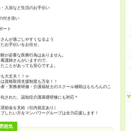
い・入浴など生活のお手伝い
の付き添い
ポート
者さんが過ごしやすくなるよう
したお手伝いをお任せ。
経験が必要な医療行為はありません。
看護師さんがいますので、
たことがあっても安心ですよ。
でも大丈夫！！≫
ーは資格取得支援制度も万全！！
任者・実務者研修・介護福祉士のスクール補助はもちろんのこ
務化された、認知症介護基礎研修にも対応＊
は奨励金を支給（社内規定あり）
ップしたい方をマンパワーグループは全力応援します！
雰囲気