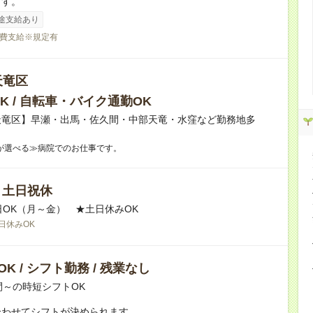
ます。
途支給あり
費支給※規定有
天竜区
K / 自転車・バイク通勤OK
天竜区】早瀬・出馬・佐久間・中部天竜・水窪など勤務地多
が選べる≫病院でのお仕事です。
/ 土日祝休
日OK（月～金） ★土日休みOK
日休みOK
K / シフト勤務 / 残業なし
間～の時短シフトOK
合わせてシフトが決められます