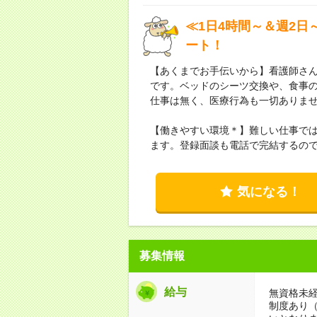
≪1日4時間～＆週2日
ート！
【あくまでお手伝いから】看護師さ
です。ベッドのシーツ交換や、食事
仕事は無く、医療行為も一切ありま
【働きやすい環境＊】難しい仕事では
ます。登録面談も電話で完結するの
気になる！
募集情報
給与
無資格未経
制度あり