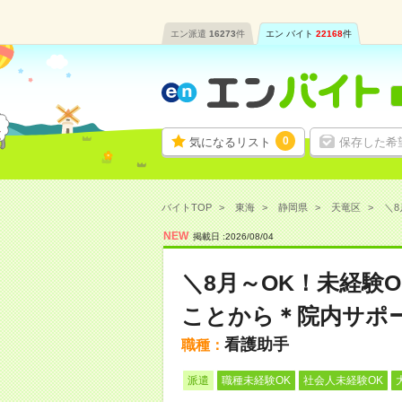
エン派遣
16273
件
エン バイト
22168
件
0
気になるリスト
保存した希
バイトTOP
東海
静岡県
天竜区
＼8
NEW
掲載日 :
2026
/
08
/
04
＼8月～OK！未経験
ことから＊院内サポ
看護助手
職種：
派遣
職種未経験OK
社会人未経験OK