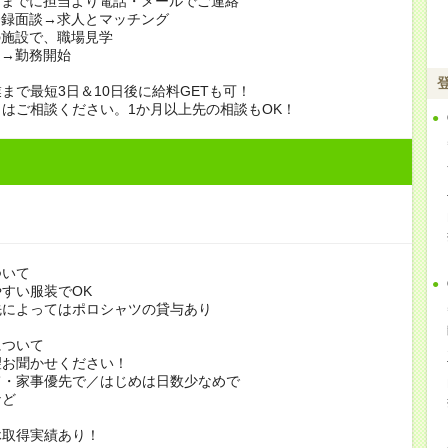
日までに担当より電話・メールでご連絡
登録面談→求人とマッチング
の施設で、職場見学
定→勤務開始
まで最短3日＆10日後に給料GETも可！
はご相談ください。1か月以上先の相談もOK！
ついて
すい服装でOK
よってはポロシャツの貸与あり
について
お聞かせください！
家事優先で／はじめは日数少なめで
ど
休取得実績あり！