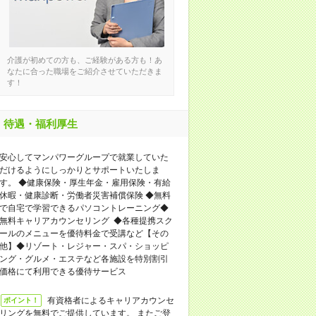
介護が初めての方も、ご経験がある方も！あ
なたに合った職場をご紹介させていただきま
す！
待遇・福利厚生
安心してマンパワーグループで就業していた
だけるようにしっかりとサポートいたしま
す。 ◆健康保険・厚生年金・雇用保険・有給
休暇・健康診断・労働者災害補償保険 ◆無料
で自宅で学習できるパソコントレーニング◆
無料キャリアカウンセリング ◆各種提携スク
ールのメニューを優待料金で受講など【その
他】◆リゾート・レジャー・スパ・ショッピ
ング・グルメ・エステなど各施設を特別割引
価格にて利用できる優待サービス
有資格者によるキャリアカウンセ
ポイント！
リングを無料でご提供しています。 またご登