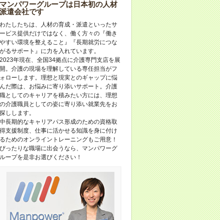
マンパワーグループは日本初の人材
派遣会社です
わたしたちは、人材の育成・派遣といったサ
ービス提供だけではなく、働く方々の『働き
やすい環境を整えること』『長期就労につな
がるサポート』に力を入れています。
2023年現在、全国34拠点に介護専門支店を展
開。介護の現場を理解している専任担当がフ
ォローします。理想と現実とのギャップに悩
んだ際は、お悩みに寄り添いサポート。介護
職としてのキャリアを積みたい方には、理想
の介護職員としての姿に寄り添い就業先をお
探しします。
中長期的なキャリアパス形成のための資格取
得支援制度、仕事に活かせる知識を身に付け
るためのオンライントレーニングもご用意！
ぴったりな職場に出会うなら、マンパワーグ
ループを是非お選びください！