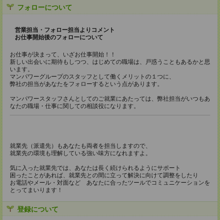
フォローについて
営業担当・フォロー担当よりコメント
お仕事開始後のフォローについて
お仕事が決まって、いざお仕事開始！！
新しい出会いに期待もしつつ、はじめての職場は、戸惑うこともあるかと思
います。
マンパワーグループのスタッフとして働くメリットの１つに、
弊社の担当があなたをフォローするという点があります。
マンパワースタッフさんとしてのご就業にあたっては、弊社担当がいつもあ
なたの職場・仕事に関しての相談役になります。
就業先（派遣先）もあなたも両者を担当しますので、
就業先の環境も理解している強い味方になれますよ。
気に入った就業先では、あなたは長く続けられるようにサポート
困ったことがあれば、就業先との間に立って解決に向けて調整をしたり
お電話やメール・対面など あなたに合ったツールでコミュニケーションを
とってまいります！
登録について