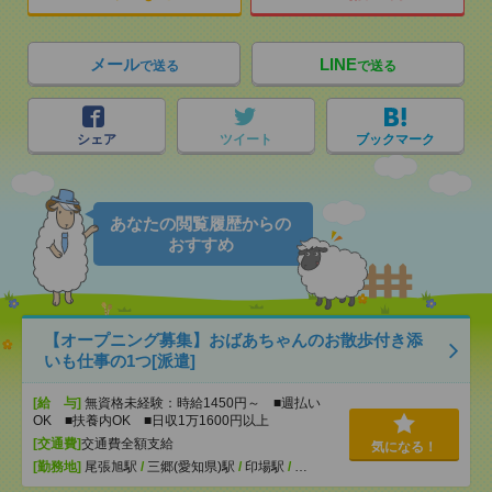
メール
LINE
で送る
で送る
シェア
ツイート
ブックマーク
あなたの閲覧履歴からの
おすすめ
【オープニング募集】おばあちゃんのお散歩付き添
いも仕事の1つ[派遣]
[給 与]
無資格未経験：時給1450円～ ■週払い
OK ■扶養内OK ■日収1万1600円以上
[交通費]
交通費全額支給
気になる！
[勤務地]
尾張旭駅
/
三郷(愛知県)駅
/
印場駅
/
…