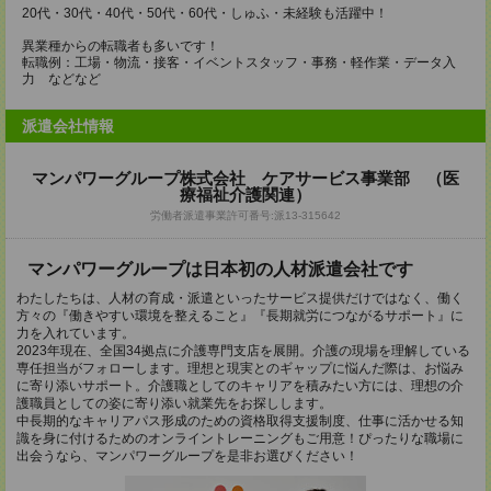
20代・30代・40代・50代・60代・しゅふ・未経験も活躍中！
異業種からの転職者も多いです！
転職例：工場・物流・接客・イベントスタッフ・事務・軽作業・データ入
力 などなど
派遣会社情報
マンパワーグループ株式会社 ケアサービス事業部 （医
療福祉介護関連）
労働者派遣事業許可番号:派13-315642
マンパワーグループは日本初の人材派遣会社です
わたしたちは、人材の育成・派遣といったサービス提供だけではなく、働く
方々の『働きやすい環境を整えること』『長期就労につながるサポート』に
力を入れています。
2023年現在、全国34拠点に介護専門支店を展開。介護の現場を理解している
専任担当がフォローします。理想と現実とのギャップに悩んだ際は、お悩み
に寄り添いサポート。介護職としてのキャリアを積みたい方には、理想の介
護職員としての姿に寄り添い就業先をお探しします。
中長期的なキャリアパス形成のための資格取得支援制度、仕事に活かせる知
識を身に付けるためのオンライントレーニングもご用意！ぴったりな職場に
出会うなら、マンパワーグループを是非お選びください！