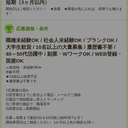
短期（3ヶ月以内）
開始日はご相談ください！ ★急募 ★職場が気に入れば、長期でも働けま
す！
応募資格・条件
職種未経験OK / 社会人未経験OK / ブランクOK /
大学生歓迎 / 10名以上の大量募集 / 履歴書不要 /
40～50代活躍中 / 副業・WワークOK / WEB登録・
面接OK
≪無資格・未経験OK≫
年齢不問
★10名以上採用予定
★履歴書は不要です。
▽応募後の流れ
1)翌営業日までに担当より電話・メールでご連絡
2)電話で登録面談→求人とマッチング
3)ご希望の施設で、職場見学
4)就業決定→勤務開始
応募→就業まで最短3日＆10日後に給料GETも可！
開始希望日はご相談ください。1か月以上先の相談もOK！