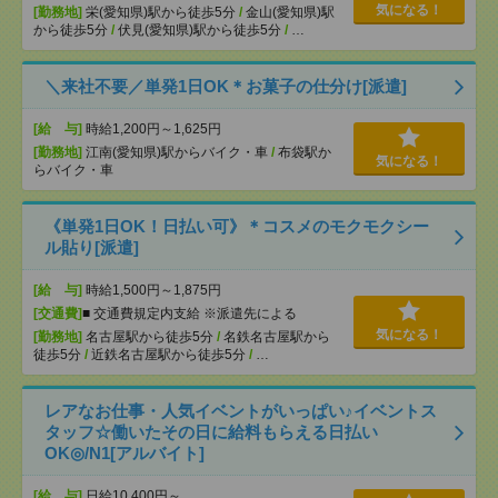
気になる！
[勤務地]
栄(愛知県)駅から徒歩5分
/
金山(愛知県)駅
から徒歩5分
/
伏見(愛知県)駅から徒歩5分
/
…
＼来社不要／単発1日OK＊お菓子の仕分け[派遣]
[給 与]
時給1,200円～1,625円
[勤務地]
江南(愛知県)駅からバイク・車
/
布袋駅か
気になる！
らバイク・車
《単発1日OK！日払い可》＊コスメのモクモクシー
ル貼り[派遣]
[給 与]
時給1,500円～1,875円
[交通費]
■ 交通費規定内支給 ※派遣先による
気になる！
[勤務地]
名古屋駅から徒歩5分
/
名鉄名古屋駅から
徒歩5分
/
近鉄名古屋駅から徒歩5分
/
…
レアなお仕事・人気イベントがいっぱい♪イベントス
タッフ☆働いたその日に給料もらえる日払い
OK◎/N1[アルバイト]
[給 与]
日給10,400円～