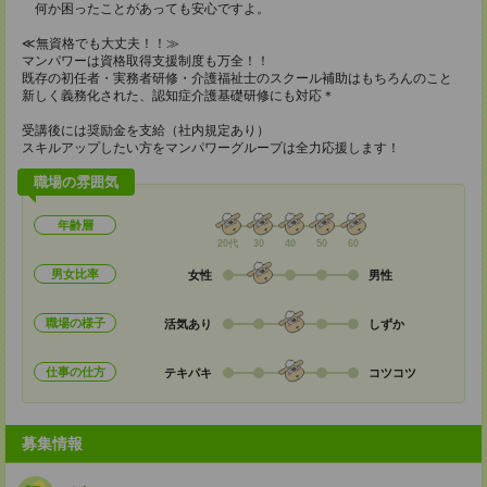
何か困ったことがあっても安心ですよ。
≪無資格でも大丈夫！！≫
マンパワーは資格取得支援制度も万全！！
既存の初任者・実務者研修・介護福祉士のスクール補助はもちろんのこと
新しく義務化された、認知症介護基礎研修にも対応＊
受講後には奨励金を支給（社内規定あり）
スキルアップしたい方をマンパワーグループは全力応援します！
職場の雰囲気
年齢層
20代
30
40
50
60
男女比率
女性
男性
職場の様子
活気あり
しずか
仕事の仕方
テキパキ
コツコツ
募集情報