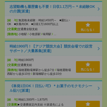
志望動機も履歴書も不要！日収1.1万円～＊未経験OK
の介護[派遣]
[給 与]
無資格未経験：時給1450円～ ■週払い
OK ■扶養内OK ■日収1万1600円以上
[交通費]
交通費全額支給
気になる！
[勤務地]
小牧駅
/
小牧原駅
/
味岡駅
/
…
時給1900円！【アジア競技大会】競技会場での設営
サポート／大量募集[派遣]
[給 与]
時給1900円
[交通費]
交通費支給
気になる！
[勤務地]
瑞穂運動場東駅から徒歩7分
/
瑞穂運動場
西駅から徒歩10分
/
新瑞橋駅から徒歩10分
《単発1日OK！日払い可》＊お菓子のモクモクシー
ル貼り[派遣]
[給 与]
時給1,500円～1,875円
[交通費]
■ 交通費規定内支給 ※派遣先による