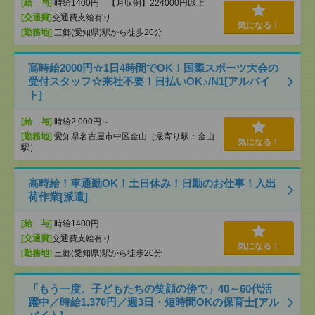
[給 与]
時給1400円 【月収例】224000円以上
[交通費]
交通費支給有り
気になる！
[勤務地]
三郷(愛知県)駅から徒歩20分
高時給2000円☆1日4時間でOK！国際スポーツ大会の
受付スタッフ☆来社不要！日払いOK♪/N1[アルバイ
ト]
[給 与]
時給2,000円～
[勤務地]
愛知県名古屋市中区金山（最寄り駅：金山
気になる！
駅）
高時給！車通勤OK！土日休み！日勤のお仕事！入出
荷作業[派遣]
[給 与]
時給1400円
[交通費]
交通費支給有り
気になる！
[勤務地]
三郷(愛知県)駅から徒歩20分
「もう一度、子どもたちの笑顔の傍で」40～60代活
躍中／時給1,370円／週3日・短時間OKの保育士[アル