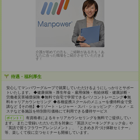
介護が初めての方も、ご経験がある方も！あ
なたに合った職場をご紹介させていただきま
す！
待遇・福利厚生
安心してマンパワーグループで就業していただけるようにしっかりとサポー
トいたします。 ◆健康保険・厚生年金・雇用保険・有給休暇・健康診断・
労働者災害補償保険 ◆無料で自宅で学習できるパソコントレーニング◆無
料キャリアカウンセリング ◆各種提携スクールのメニューを優待料金で受
講など【その他】◆リゾート・レジャー・スパ・ショッピング・グルメ・エ
ステなど各施設を特別割引価格にて利用できる優待サービス
有資格者によるキャリアカウンセリングを無料でご提供してい
ポイント！
ます。 またご登録いただいた方を対象に「英語スピーキングチェック会」や
「英語で習うフラワーアレンジメント」、「ときめき片づけ体験セミナー」
等、楽しくて役に立つセミナーも開催しています。