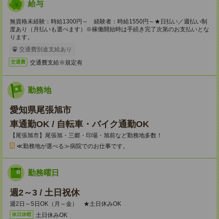
給与
無資格未経験：時給1300円～ 経験者：時給1550円～★日払い／週払い制
度あり（月払いも選べます）※稼働開始時は手続き完了次第のお支払いとな
ります。
交通費別途支給あり
交通費支給※規定有
交通費
勤務地
愛知県尾張旭市
車通勤OK / 自転車・バイク通勤OK
【尾張旭市】尾張旭・三郷・印場・旭前など勤務地多数！
≪勤務地が選べる≫病院でのお仕事です。
勤務曜日
週2～3 / 土日祝休
週2日～5日OK（月～金） ★土日休みOK
土日休みOK
休日休暇