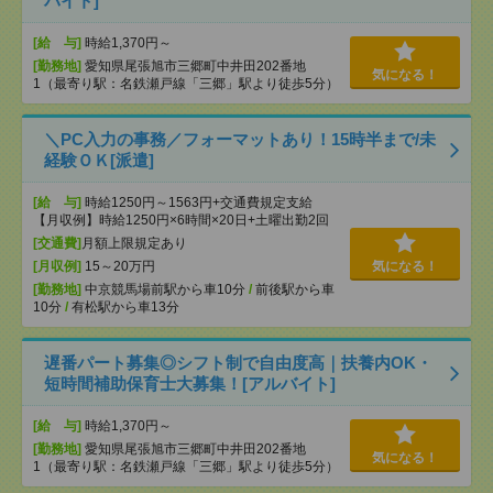
バイト]
[給 与]
時給1,370円～
[勤務地]
愛知県尾張旭市三郷町中井田202番地
気になる！
1（最寄り駅：名鉄瀬戸線「三郷」駅より徒歩5分）
＼PC入力の事務／フォーマットあり！15時半まで/未
経験ＯＫ[派遣]
[給 与]
時給1250円～1563円+交通費規定支給
【月収例】時給1250円×6時間×20日+土曜出勤2回
[交通費]
月額上限規定あり
[月収例]
15～20万円
気になる！
[勤務地]
中京競馬場前駅から車10分
/
前後駅から車
10分
/
有松駅から車13分
遅番パート募集◎シフト制で自由度高｜扶養内OK・
短時間補助保育士大募集！[アルバイト]
[給 与]
時給1,370円～
[勤務地]
愛知県尾張旭市三郷町中井田202番地
気になる！
1（最寄り駅：名鉄瀬戸線「三郷」駅より徒歩5分）