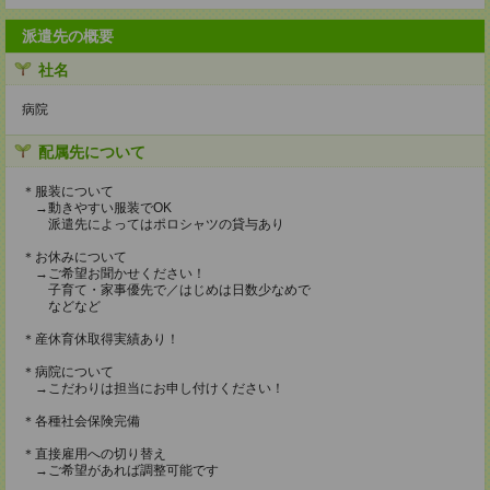
派遣先の概要
社名
病院
配属先について
＊服装について
→動きやすい服装でOK
派遣先によってはポロシャツの貸与あり
＊お休みについて
→ご希望お聞かせください！
子育て・家事優先で／はじめは日数少なめで
などなど
＊産休育休取得実績あり！
＊病院について
→こだわりは担当にお申し付けください！
＊各種社会保険完備
＊直接雇用への切り替え
→ご希望があれば調整可能です