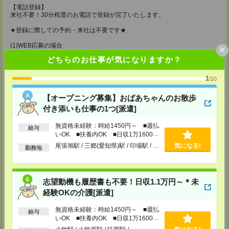
【電話登録】
来社不要！30分程度のお電話で登録が完了いたします。
★登録に際しての予約・来社は不要です★
(1)WEB応募の場合
×
こちらからご連絡いたしますのでお待ちください。
どちらのお仕事が気になりますか？
ご応募頂いた後、案内メールをお送りしますので
内容をご確認ください。
1
/10
(2)電話応募の場合
お時間のあるときにお電話にてご応募いただければ
【オープニング募集】おばあちゃんのお散歩
その場で登録も可能です。
付き添いも仕事の1つ[派遣]
持ち物
無資格未経験：時給1450円～ ■週払
給与
【電話登録】
いOK ■扶養内OK ■日収1万1600円
弊社HPよりマイページ作成をお願いします
以上
電話での登録の際に、マイページ作成をいただいた旨をお伝えください。
尾張旭駅 / 三郷(愛知県)駅 / 印場駅 / …
気になる!
勤務地
所要時間
【電話登録】30分程度
志望動機も履歴書も不要！日収1.1万円～＊未
・経験やご希望などをインタビュー
・お仕事のご紹介など
経験OKの介護[派遣]
登録場所
無資格未経験：時給1450円～ ■週払
給与
いOK ■扶養内OK ■日収1万1600円
CS名古屋支店
以上