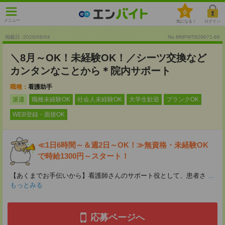
0
メニュー
気になる！
ログイン
掲載日 :2026
/
08
/
04
No.MNPWT829671-66
＼8月～OK！未経験OK！／シーツ交換など
カンタンなことから＊院内サポート
職種：
看護助手
派遣
職種未経験OK
社会人未経験OK
大学生歓迎
ブランクOK
WEB登録・面接OK
≪1日6時間～＆週2日～OK！≫無資格・未経験OK
で時給1300円～スタート！
【あくまでお手伝いから】看護師さんのサポート役として、患者さ
...
もっとみる
応募ページへ