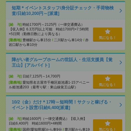
短期＊イベントスタッフ/身分証チェック・手荷物検
査/日給10,200円～[派遣]
[給 与]
時給1700円～2125円（一律交通費込）
【収入例】6.3万円以上可能 時給1700円×7.5時間
×5日間（勤務日数により異なる）
気になる！
[勤務地]
豊橋駅から車15分
/
二川駅から車14分
/
赤
岩口駅から車10分
障がい者グループホームの世話人・生活支援員【覚
王山】[アルバイト]
[給 与]
日給7,125円～14,700円
[勤務地]
愛知県名古屋市千種区姫池通1-15アベニー
気になる！
ル姫池通203（最寄り駅：東山線覚王山駅）
10/2（金）だけ＊17時～短時間！サクッと稼げる・
イベント設営/日給6,400[派遣]
[給 与]
時給1600円（一律交通費込）【収入例】
日給6,400円 時給1600円×4時間
[勤務地]
国府(愛知県)駅から車9分
/
豊川駅から車19
気になる！