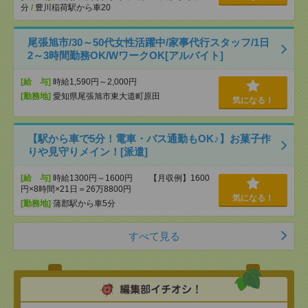
分
/
豊川稲荷駅から車20
尾張旭市/30～50代女性活躍中/家事代行スタッフ/1日
2～3時間勤務OK/WワークOK[アルバイト]
[給 与]
時給1,590円～2,000円
[勤務地]
愛知県尾張旭市東大道町原田
気になる！
【駅から車で5分！電車・バス通勤もOK♪】お菓子作
りや見守りメイン！[派遣]
[給 与]
時給1300円～1600円 【月収例】1600
円×8時間×21日＝26万8800円
気になる！
[勤務地]
蒲郡駅から車5分
すべて見る