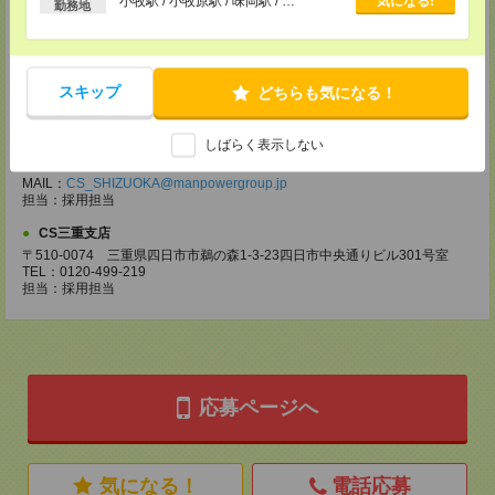
小牧駅 / 小牧原駅 / 味岡駅 / …
気になる!
勤務地
〒460-0008
名古屋市中区栄 2-3-1 名古屋広小路ビルヂング 5F
TEL：0120-503-713
MAIL：
CS_NAGOYA@manpowergroup.jp
担当：採用担当
スキップ
どちらも気になる！
CS静岡支店
〒422-8067
しばらく表示しない
静岡市駿河区南町18-1 サウスポット静岡 14F
TEL：0120-923-052
MAIL：
CS_SHIZUOKA@manpowergroup.jp
担当：採用担当
CS三重支店
〒510-0074 三重県四日市市鵜の森1-3-23四日市中央通りビル301号室
TEL：0120-499-219
担当：採用担当
応募ページへ
気になる！
電話応募