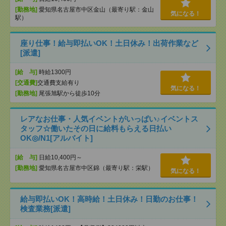
[勤務地]
愛知県名古屋市中区金山（最寄り駅：金山
気になる！
駅）
座り仕事！給与即払いOK！土日休み！出荷作業など
[派遣]
[給 与]
時給1300円
[交通費]
交通費支給有り
気になる！
[勤務地]
尾張旭駅から徒歩10分
レアなお仕事・人気イベントがいっぱい♪イベントス
タッフ☆働いたその日に給料もらえる日払い
OK◎/N1[アルバイト]
[給 与]
日給10,400円～
[勤務地]
愛知県名古屋市中区錦（最寄り駅：栄駅）
気になる！
給与即払いOK！高時給！土日休み！日勤のお仕事！
検査業務[派遣]